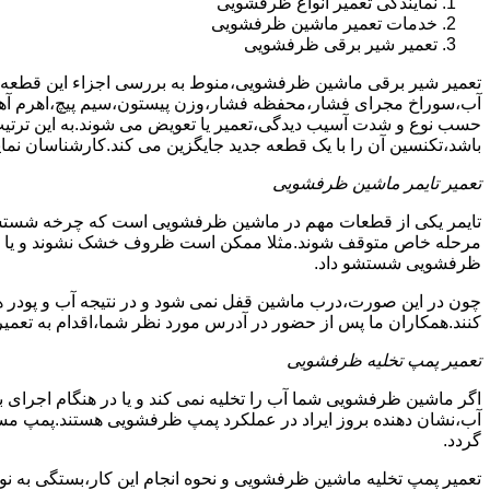
نمایندگی تعمیر انواع ظرفشویی
خدمات تعمیر ماشین ظرفشویی
تعمیر شیر برقی ظرفشویی
تعمیر شیر برقی ماشین ظرفشویی،منوط به بررسی اجزاء این قطعه ا
آب،سوراخ مجرای فشار،محفظه فشار،وزن پیستون،سیم پیچ،اهرم آهنی
حسب نوع و شدت آسیب دیدگی،تعمیر یا تعویض می شوند.به این ترتیب 
باشد،تکنسین آن را با یک قطعه جدید جایگزین می کند.کارشناسان نما
تعمیر تایمر ماشین ظرفشویی
تایمر یکی از قطعات مهم در ماشین ظرفشویی است که چرخه شستشو و 
مرحله خاص متوقف شوند.مثلا ممکن است ظروف خشک نشوند و یا سایر ب
ظرفشویی شستشو داد.
چون در این صورت،درب ماشین قفل نمی شود و در نتیجه آب و پودر هم
کنند.همکاران ما پس از حضور در آدرس مورد نظر شما،اقدام به تعمیر
تعمیر پمپ تخلیه ظرفشویی
اگر ماشین ظرفشویی شما آب را تخلیه نمی کند و یا در هنگام اجرای ب
آب،نشان دهنده بروز ایراد در عملکرد پمپ ظرفشویی هستند.پمپ م
گردد.
تعمیر پمپ تخلیه ماشین ظرفشویی و نحوه انجام این کار،بستگی به ن