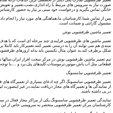
صورت نیاز به سرویس های مرتبط با راه اندازی،نصب،تعمیر و تعویض
خانگی تماس بگیرید و درخواست خود مبنی بر نیاز به حضور کارشناس
پس از تماس شما،کارشناسان ما،هماهنگی های مورد نیاز را انجام دا
مشمول گارانتی و ضمانت است.
تعمیر ماشین ظرفشویی بوش
تعمیر ماشین های ظرفشویی فرایندی چند مرحله ای است که با هدف 
مبتدی هم نمی توانند آن را به درستی تعمیر کنند.تعمیرکار باید کامل
شکل برطرف کند.به عنوان مثال تکنسین باید بداند ارورهای ظرفشوی
تیم تعمیر ماشین ظرفشویی بوش در مرکز سخت افزار ایران،سالها در 
قطعاتی مثل آب پاش،موتور،ترموستات،کلیدهای پنل،برد و …،با توجه ب
تعمیر ظرفشویی سامسونگ
تعمیر ظرفشویی سامسونگ اگر چه ادعای بسیاری از تعمیرگاه های ف
از نمایندگی ها و تعمیرگاه های مجاز دریافت نمایند.در غیر اینصورت
در پی داشته باشند.
نمایندگی تعمیر ظرفشویی سامسونگ یکی از مراکز مجاز فعال در سط
کارشناسان مرکز تعمیر ظرفشویی منحصر به سرویسی خاص از این د