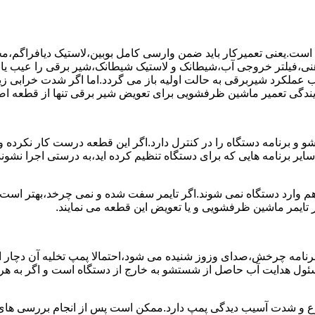
ست.یعنی تعمیرکار باید ضمن وارسی کامل بوبین،لاستیک دیافراگم،م
،فیلتر خروجی آب،شیطانک و لاستیک شیطانک،شیر برقی را عیب یابی 
عملکرد شیربرقی به حالت اولیه باز می گردد.اما اگر شدت خرابی زی
یندگی تعمیر ماشین ظرفشویی برای تعویض شیر برقی تنها از قطعه اصل
برنامه دستگاه را در کنترل دارد.اگر این قطعه درست کار نکرده و 
رنامه هایی که برای دستگاه تنظیم کرده اید،به درستی اجرا نشوند.ب
 وارد دستگاه نمی شوند.اگر تایمر سفت شده و نمی چرخد،بهتر است ب
 تایمر ماشین ظرفشویی و یا تعویض این قطعه می نمایند.
رنامه چرخش،صدای وزوز شنیده می شود،احتمالا پمپ تخلیه آن دچار ایر
سئول هدایت آب حاصل از شستشو به خارج از دستگاه است و اگر به ه
وع و شدت آسیب دیدگی پمپ دارد.ممکن است پس از انجام بررسی های ا