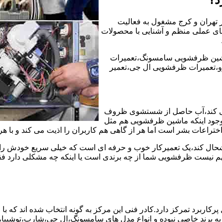
ر تهران و کرج مشغول به فعالیت
ه های عملی منظم و آشنایی با محصولات
شین ظرفشویی سامسونگ،تعمیرات
،تعمیرات ظرفشویی ال جی،تعمیر
ی کند،آب حاصل از شستشوی ظروف
 وجود اینکه ماشین ظرفشویی هم مثل
ختراعات بشر است اما هر از گاهی هم کاربران را اذیت می کند و با ه
خوشحال کند،یک تعمیرکار خوب و حرفه ای است که خیلی سریع خودش را
 نیست ظرفشویی شما از چه برندی است یا اینکه چه مشکلی دارد فقط 
ربرد تمرکز دارد.کادر فنی این مرکز به گونه انتخاب شده اند که با
 به برند خاصی نبوده و انواع مدل های سامسونگ،ال جی،شارپ،توشیب