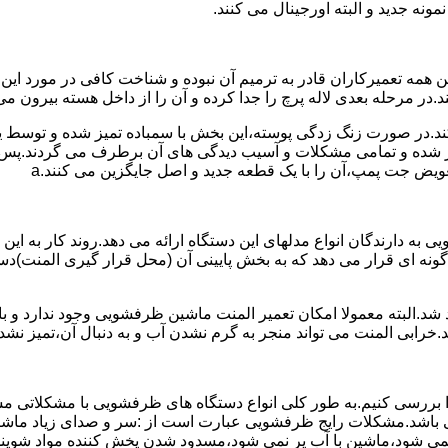
نه جدید و البته اورجینال می کنند.
مه تعمیرکاران قادر به ترمیم آن نبوده و شناخت کافی در مورد این
در مرحله بعدی لاله پرچ را جدا کرده و آن را از داخل هسته بیرون می 
ج کند.در صورت زنگ زدگی پوسته،این بخش با سمباده تمیز شده و توسط
میر شده و تمامی مشکلات و آسیب دیدگی های آن برطرف می گردند.پس 
ویض جت پمپ،آن را با یک قطعه جدید و اصل جایگزین می کنند.a
به دارندگان انواع مدلهای این دستگاه ارائه می دهد.روند کار به این 
نه ای قرار می دهد که به بخش پایینی آن (محل قرار گیری المنت)دست
.البته معمولا امکان تعمیر المنت ماشین ظرفشویی وجود ندارد و باید
.خرابی المنت می تواند منجر به گرم نشدن آب و به دنبال آن،تمیز ن
بررسی کنیم.به طور کلی انواع دستگاه های ظرفشویی با مشکلاتی مشاب
 می باشد.مشکلات رایج ظرفشویی عبارت است از :سر و صدای زیاد
می شود،ماشین با آب پر نمی شود،مسدود شدن پخش کننده مواد شوی