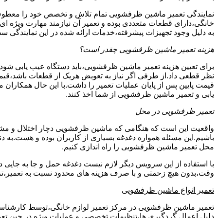
نمایندگی تعمیر ماشین ظرفشویی تمام تلاش و تخصص خود را معطوف
خانگی،دارای قطعات متعددی بوده و تعمیر آن نیازمند مهارت ویژه ا
به دلیل وجود تجهیزات پیشرفته،خدمات ارائه شده در این نمایندگی
هزینه تعمیر ماشین ظرفشویی چقدر است؟
برای تعیین هزینه تعمیر ماشین ظرفشویی،باید دستگاه عیب یابی شو
نظر قطعی داد.از طرفی اگر نیاز به تعویض هریک از قطعات باشد،قیمت
قیمت پایین پس از پایان عملیات تعمیر را داشت.با این حال همکاران 
یابی و تعمیر ماشین ظرفشویی از شما اخذ کنند.
تعمیر ظرفشویی در محل
واقعیت این است که هنگامی که ماشین ظرفشویی دچار اختلال و مشکل
باشیم.این مسئله همواره دغدغه بسیاری از کاربران بوده و هست.به
محل تعمیر ماشین ظرفشویی را راه اندازی کنیم.
با استفاده از این سرویس دیگر لازم نیست دغدغه حمل و جا به جایی 
وقت،بدون هیچ زحمتی و با صرف هزینه های محدود نسبت به تعمیر،تر
تعمیر انواع ماشین ظرفشویی
تعمیر ماشین ظرفشویی در مرکز تعمیر لوازم خانگی،توسط کارشناسان کا
دلیل اِعمال گردگیری ها،تنظیمات تخصصی و عملیات ویژه در حین تعمی