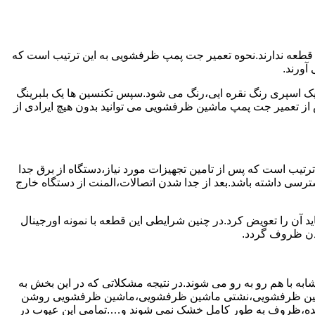
 قطعه ندارند.نحوه تعمیر جت پمپ ظرفشویی به این ترتیب است که
آورند.
 یک اسپری رنگ نقره ایی،رنگ می شود.سپس تکنسین ها یک بلبرینگ
از تعمیر جت پمپ ماشین ظرفشویی می توانید بدون هیچ ایرادی از
ترتیب است که پس از تامین تجهیزات مورد نیاز،دستگاه از برق جدا
رسی داشته باشد.بعد از جدا شدن اتصالات،المنت از دستگاه خارج
 آن را تعویض کرد.در چنین شرایطی این قطعه با نمونه اورجینال
شدن ظروف گردد.
ه با هم رو به رو می شوند.در نتیجه مشکلاتی که در این بخش به
 ماشین ظرفشویی،نشتی ماشین ظرفشویی،ماشین ظرفشویی روشن
نده،ظروف به طور کامل خشک نمی شوند و….تمامی این عیوب در