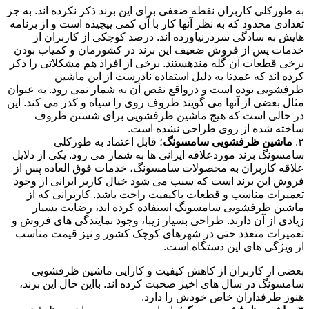
به طورکلی کاربران نقطه ضعفی برای این برند ذکر نکرده اند. به جز
تعدادی محدود که به نظر آنها کار با آن کمی پیچیده است و از برنامه
هایش به سادگی سردرنیاورده اند. درصد کوچکی از کاربران از
خدمات پس از فروش ضعیف این برند در کشورمان و کمیاب بودن
برخی قطعات آن گله مندهستند. برخی از افراد هم مشکلاتی را ذکر
کرده اند که عمدتا به دلیل استفاده نادرست از این ماشین
ظرفشویی بوده است و درواقع نقص آن به شمار نمی رود. به عنوان
مثال بعضی از آنها می گویند ظروف روی را سیاه و کدر می کند. این
در حالی است که هیچ ماشین ظرفشویی برای شستن ظروف
ساخته شده از روی طراحی نشده است.
۲.
ماشین ظرفشویی سامسونگ
؛ قابل اعتماد به طورکلی
سامسونگ برند موردعلاقه ایرانی ها به شمار می رود. یکی از دلایل
علاقه کاربران به محصولات سامسونگ، خدمات فوق العاده پس از
فروش این برند است که سبب می شود خیال کاربر ایرانی از وجود
تعمیرات مناسب و قطعات باکیفیت راحت باشد. کاربرانی که از
ماشین ظرفشویی سامسونگ استفاده کرده اند، رضایت بسیار
زیادی از آن دارند. طراحی بسیار زیبا، وجود نمایندگی های فروش و
تعمیرات متعدد حتی در شهرهای کوچک کشور و نیز قیمت مناسب
از ویژگی های این دستگاه است.
بعضی از کاربران از کاهش کیفیت و کارایی ماشین ظرفشویی
سامسونگ در سال های اخیر صحبت کرده اند. بااین حال این برند،
هنوز طرفداران خاص خودش را دارد.