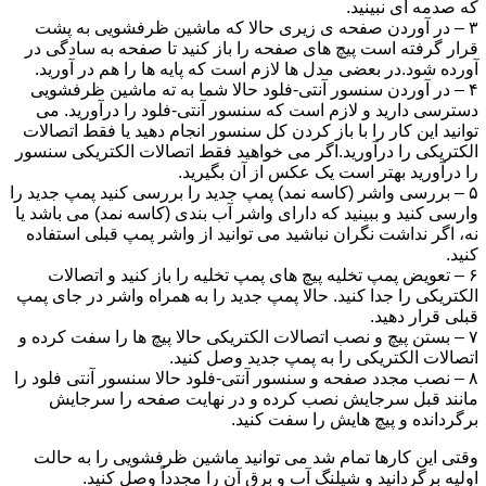
که صدمه ای نبینید.
۳ – در آوردن صفحه ی زیری حالا که ماشین ظرفشویی به پشت
قرار گرفته است پیچ های صفحه را باز کنید تا صفحه به سادگی در
آورده شود.در بعضی مدل ها لازم است که پایه ها را هم در آورید.
۴ – در آوردن سنسور آنتی-فلود حالا شما به ته ماشین ظرفشویی
دسترسی دارید و لازم است که سنسور آنتی-فلود را درآورید. می
توانید این کار را با باز کردن کل سنسور انجام دهید یا فقط اتصالات
الکتریکی را درآورید.اگر می خواهید فقط اتصالات الکتریکی سنسور
را درآورید بهتر است یک عکس از آن بگیرید.
۵ – بررسی واشر (کاسه نمد) پمپ جدید را بررسی کنید پمپ جدید را
وارسی کنید و ببینید که دارای واشر آب بندی (کاسه نمد) می باشد یا
نه، اگر نداشت نگران نباشید می توانید از واشر پمپ قبلی استفاده
کنید.
۶ – تعویض پمپ تخلیه پیچ های پمپ تخلیه را باز کنید و اتصالات
الکتریکی را جدا کنید. حالا پمپ جدید را به همراه واشر در جای پمپ
قبلی قرار دهید.
۷ – بستن پیچ و نصب اتصالات الکتریکی حالا پیچ ها را سفت کرده و
اتصالات الکتریکی را به پمپ جدید وصل کنید.
۸ – نصب مجدد صفحه و سنسور آنتی-فلود حالا سنسور آنتی فلود را
مانند قبل سرجایش نصب کرده و در نهایت صفحه را سرجایش
برگردانده و پیچ هایش را سفت کنید.
وقتی این کارها تمام شد می توانید ماشین ظرفشویی را به حالت
اولیه برگردانید و شیلنگ آب و برق آن را مجدداً وصل کنید.