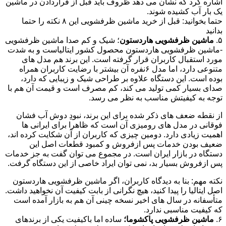
اشاره کرد که نشان می دهد ظروف باید قبل از قراردادن در ماشین
یک بار آب کشیده شوند.
حتما بخوانید: قبل از خرید ماشین ظرفشویی این ۸ نکته را حتما
بدانید
۵.
ماشین ظرفشویی هاردستون
؛ شیک و کم صدا ماشین ظرفشویی
-ماشین ظرفشویی هاردستون محصول کشور ایتالیاست و به شدت
مورد استقبال کاربران قرار گرفته است. این برند هم مدل های
متنوعی دارد، اما مدل ۶نفره آن بیشتر با رضایت کاربران همراه
بوده است. این دستگاه علاوه بر طراحی شیک و زیبایی که دارد،
صدای بسیار کمی تولید می کند، کم مصرف است و قیمت آن هم با
توجه به کیفیتش مناسب به نظر می رسد.
از نقطه ضعف های ذکر شده برای این برند، نبودِ دوش آب فشان
فوقانی در مدل های رومیزی آن است که ظاهرا برای ایرانی ها
اهمیت زیادی دارد. دومین چیزی که کاربران از آن شکایت کرده اند،
ضعیف بودن خدمات پس ازفروش و کمبود قطعات اصل این
دستگاه در بازار ایران است. در مجموع می توان گفت به جز خدمات
پس ازفروش بسیار بد، نمی توان ایراد خاصی از این دستگاه گرفت.
نکته مهم: بنا به دیدگاه کاربران، اگر ماشین ظرفشویی هاردستون
اصل ایتالیا را پیدا کنید، هیچ نگرانی از بابت کیفیت آن نخواهید داشت.
متأسفانه در سال های اخیر نسخه چینی آن هم به بازار آمده است
که کیفیت مناسبی ندارد.
۶.
ماشین ظرفشویی پاکشوما؛
ساده اما باکیفیت یکی از برندهای