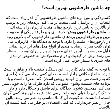
چه ماشین ظرفشویی بهترین است؟
گستردگی و تنوع برندهای ماشین ظرفشویی آن قدر زیاد است که
انتخاب آن را برایمان کمی سخت تر می کند. برندهای زیر به ترتیب
از بالاترین به پایین ترین بازخوردهای مثبت کاربران را داشته اند.
۱.
ماشین ظرفشویی بوش
؛ حرفه ای و پرطرفدار یکی از محبوب
ترین و پرطرفدارترین برندهای ماشین ظرفشویی که بالاترین رتبه
در بازخوردهای مثبت را دارد. با توجه به دیدگاه های کاربران، می
توان گفت میزان رضایت مندی از انواع مدل های این برند آلمانی
قابل مقایسه با سایر برندهای موجود در بازار ایران نیست. به نظر
می رسد بوش در کیفیت و دوام محصولاتش به خصوص در مدل
های سری ۸ بسیار خوب عمل کرده است.
با توجه به گفته های کاربران، این دستگاه کیفیت بالا و ظاهری شیک
دارد، به اندازه کافی جادار است، صدای کمی ایجاد می کند (طوری
که به زحمت می توان فهمید روشن است)، کم مصرف است و با
برنامه های شست وشوی متنوعی که دارد ظرف ها را به خوبی تمیز
می کند. همچنین کشوی جداگانه برای قاشق و چنگال دارد و کار
خشک کردن را خیلی خوب انجام می دهد. قیمت این برند کمی گران
است، اما نسبت به کیفیت آن کاملا مناسب به نظر می رسد. بااین
حال از نظر خریدارانی که کمی اقتصادی تر فکر می کنند قیمت آن
بالاست