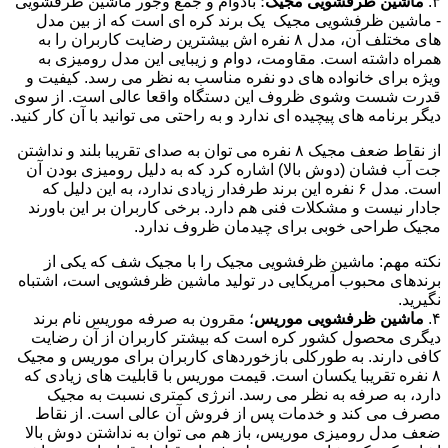
۳.
ماشین ظرفشویی مجیک
؛ بادوام و جمع وجور ماشین ظرفشویی
- ماشین ظرفشویی مجیک یک برند کره ای است که از بین مدل
های مختلف آن، مدل ۸ نفره اش بیشترین رضایت کاربران را به
همراه داشته است. مقاومت، دوام و زیبایی این مدل رومیزی به
ویژه برای خانواده های دو نفره مناسب به نظر می رسد. کیفیت و
قدرت شست وشوی ظروف این دستگاه واقعا عالی است. از سوی
دیگر برنامه های پیچیده ای ندارد و به راحتی می توانید با آن کار کنید.
از نقاط ضعف مجیک ۸ نفره می توان به صدای تقریبا بلند و نداشتن
جت آب فشان (دوش بالا) اشاره کرد که به دلیل رومیزی بودن آن
است. مدل ۶ نفره این برند طرفدار زیادی ندارد، به این دلیل که
جادار نیست و مشکلات فنی هم دارد. برخی کاربران بر این باورند
مجیک طراحی خوبی برای چیدمان ظروف ندارد.
نکته مهم: ماشین ظرفشویی مجیک را با مجیک شف که یکی از
برندهای محبوب آمریکایی در تولید ماشین ظرفشویی است، اشتباه
نگیرید.
۴.
ماشین ظرفشویی موریس
؛ مقرون به صرفه موریس نام برند
دیگری محصول کشور کره است که بیشتر کاربران از آن رضایت
کافی دارند. به طورکلی بازخوردهای کاربران برای موریس و مجیک
۸ نفره تقریبا یکسان است. قیمت موریس با قابلیت های زیادی که
دارد، به صرفه به نظر می رسد. انرژی کمتری نسبت به مجیک
مصرف می کند و خدمات پس از فروش آن عالی است. از نقاط
ضعف مدل رومیزی موریس، باز هم می توان به نداشتن دوش بالا