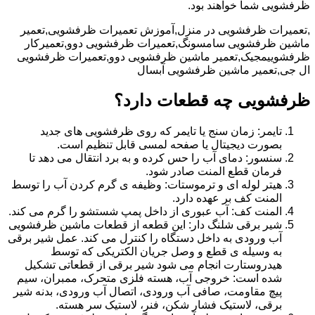
ظرفشویی شما خواهند بود.
,تعمیرات ظرفشویی در منزل,آموزش تعمیرات ظرفشویی,تعمیر
ماشین ظرفشویی سامسونگ,تعمیرات ظرفشویی دوو,تعمیرکار
ظرفشوییمجیک,تعمیر ماشین ظرفشویی دوو,تعمیرات ظرفشویی
ال جی,تعمیر ماشین ظرفشویی آبسال
ظرفشویی چه قطعات دارد؟
تایمر: زمان سنج یا تایمر که روی ظرفشویی های جدید
بصورت دیجیتال یا صفحه لمسی قابل تنظیم است.
سنسور: دمای آب را حس کرده و به برد انتقال می دهد تا
فرمان قطع المنت صادر شود.
هیتر لوله ای و ترموستات: وظیفه ی گرم کردن آب را توسط
المنت کف بر عهده دارد.
المنت کف: آب عبوری از داخل پمپ شستشو را گرم می کند.
شیر برقی شلنگ دار: این قطعه از قطعات ماشین ظرفشویی
آب ورودی به داخل دستگاه را کنترل می کند. عمل شیر برقی
به وسیله ی قطع و وصل جریان الکتریکی که توسط
هیدروستارت انجام می شود شیر برقی از قطعاتی تشکیل
شده است: خروجی آب، هسته فلزی متحرک، ممبران، سیم
پیچ مقاومت، صافی آب ورودی، اتصال آب ورودی، بدنه شیر
برقی، لاستیک فشار شکن، فنر، لاستیک سر هسته.