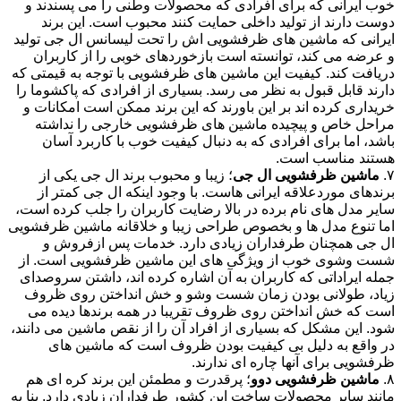
خوب ایرانی که برای افرادی که محصولات وطنی را می پسندند و
دوست دارند از تولید داخلی حمایت کنند محبوب است. این برند
ایرانی که ماشین های ظرفشویی اش را تحت لیسانس ال جی تولید
و عرضه می کند، توانسته است بازخوردهای خوبی را از کاربران
دریافت کند. کیفیت این ماشین های ظرفشویی با توجه به قیمتی که
دارند قابل قبول به نظر می رسد. بسیاری از افرادی که پاکشوما را
خریداری کرده اند بر این باورند که این برند ممکن است امکانات و
مراحل خاص و پیچیده ماشین های ظرفشویی خارجی را نداشته
باشد، اما برای افرادی که به دنبال کیفیت خوب با کاربرد آسان
هستند مناسب است.
۷.
ماشین ظرفشویی ال جی
؛ زیبا و محبوب برند ال جی یکی از
برندهای موردعلاقه ایرانی هاست. با وجود اینکه ال جی کمتر از
سایر مدل های نام برده در بالا رضایت کاربران را جلب کرده است،
اما تنوع مدل ها و بخصوص طراحی زیبا و خلاقانه ماشین ظرفشویی
ال جی همچنان طرفداران زیادی دارد. خدمات پس ازفروش و
شست وشوی خوب از ویژگی های این ماشین ظرفشویی است. از
جمله ایراداتی که کاربران به آن اشاره کرده اند، داشتن سروصدای
زیاد، طولانی بودن زمان شست وشو و خش انداختن روی ظروف
است که خش انداختن روی ظروف تقریبا در همه برندها دیده می
شود. این مشکل که بسیاری از افراد آن را از نقص ماشین می دانند،
در واقع به دلیل بی کیفیت بودن ظروف است که ماشین های
ظرفشویی برای آنها چاره ای ندارند.
۸.
ماشین ظرفشویی دوو
؛ پرقدرت و مطمئن این برند کره ای هم
مانند سایر محصولات ساخت این کشور طرفداران زیادی دارد. بنا به