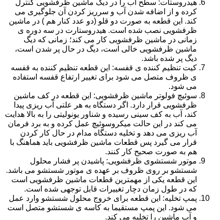
هیدروستات: سطح آب را در دیگ ماشین ظرفشویی کنترل
کرده و از اضافه شدن آب و سرریز کردن آن جلوگیری می
کند. این قطعه به صورت دو قلو (دو عدد کنار هم ) در ماشین
ظرفشویی نصب شده است. هیدروستارت در سه دوره ی
زمانی در ماشین ظرفشویی کار می کند؛ زمانی که دیگ
ماشین ظرفشویی خالی است، دیگ در حال پر شدن است،
دیگ پر شده باشد.
کیت تنظیم کننده ی قفسه: این قطعه تنظیم کننده به قفسه
ی ظروف متصل می شود برای تغییر ارتفاع قفسه استفاده
می شود.
سوئیچ فولوتر ماشین ظرفشویی: این قطعه در کف ماشین
ظرفشویی قرار دارد. اگر دستگاه به هر علتی آب ریزی پیدا
کند، آب به کف سینی رسیده و شناور یونولیتی را به بالا هدایت
می کند در این حالت میکروسوئیچ عمل کرده و به برد فرمان
آب ریزی می دهد و تخلیه دستگاه مدام در حال کار کردن
قرار می گیرد پس قطعات ماشین ظرفشویی باید هماهنگ با
هم به صورت صحیح کار کنند.
موتور شستشوی ظرفشویی: پاشیدن پر فشار محلول
شستشو بر روی ظروف بر عهده ی موتور شستشو می باشد.
این قطعه یکی از مهمترین قطعات ماشین ظرفشویی است
که در طول زمان دچار تغییرات قابل توجهی شده است.
پمپ تخلیه: این قطعه برای خروج محلول شستشو وارد عمل
می شود. این پمپ مستقیما به کاسه ی شستشو متصل است
و آب ماشین را تخلیه می کند.