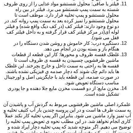
فیلتر یا صافی: محلول شستشو مواد غذایی را از روی ظروف
شسته به سمت پمپ شستشو می برد. فیلتر در بین راه
محلول شستشو و پمپ تخلیه قرار دارد. موظف است تا
محلول شستشو را تمیز کرده بعد به سمت پمپ روانه کند. در
دو نوع وجود دارند: فیلتر کف (در کف دیگ واقع شده) و فیلتر
لوله ای(در مرکز فیلتر کف قرار گرفته و به داخل فیلتر کف
قفل می شود).
دستگیره درب: کار خاموش و روشن شدن دستگاه را در
هنگام باز و بسته بودن در انجام می دهد.
غلطک قفسه ظروف و محورها: کار این قطعه از قطعات
ماشین ظرفشویی چسبیدن به قفسه ی ظروف است تا
قفسه ها به راحتی به سمت داخل و خارج بچرخند. این غلطک
ها باید دائم چک شوند که دچار صدمه ی فیزیکی نشده باشند.
در صورت صدمه، این قطعه باید با جایگزینی اصل و اورجینال
مناسب دستگاه تعویض شود.
مخزن مایع: از دو قسمت مخزن مایع جلا دهنده و جا پودری
تشکیل شده است.
علمکرد اصلی ماشین ظرفشویی مربوط به گردش آب و پاشیدن آن
به سمت ظرف ها است و در این پروسه چندین بار آب کثیف تخلیه و
آب تمیز وارد ماشین می شود. بنابراین اگر پمپ تخلیه کار نکند عملاً
کاری انجام نخواهد شد. در این مطلب نحوه ی تعویض پمپ تخلیه را
توضیح می دهیم. اگر متوجه شدید که پمپ تخلیه دچار ایراد شده و
درست کار نمی کند وقت آن است که پمپ تخلیه ماشین ظرفشویی