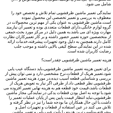
شامل می شود.
نمایندگی تعمیر ماشین ظرفشویی تمام تلاش و تخصص خود را
معطوف به بررسی و تعمیر تخصصی این محصول نموده
است.ماشین ظرفشویی به عنوان یکی از مهم ترین محصولات در
گروه لوازم خانگی،دارای قطعات متعددی بوده و تعمیر آن نیازمند
مهارت ویژه ای می باشد.به همین دلیل در مرکز مورد بحث،جمعی
از متخصصین حوزه تعمیر حضور داشته و بر کار تعمیرکاران نظارت
کامل دارند.همچنین به دلیل وجود تجهیزات پیشرفته،خدمات ارائه
شده در این نمایندگی سطح کیفی بالایی داشته و موجب جلب
رضایت کاربران شده است.
هزینه تعمیر ماشین ظرفشویی چقدر است؟
برای تعیین هزینه تعمیر ماشین ظرفشویی،باید دستگاه عیب یابی
شود.تعمیر هریک از قطعات،نرخ مشخصی دارد و نمی توان پیش از
بررسی و شناسایی قطعه آسیب دیده،در مورد هزینه تعمیر ماشین
ظرفشویی نظر قطعی داد.از طرفی اگر نیاز به تعویض هریک از
قطعات باشد،قیمت خود قطعه هم به هزینه نهایی تعمیر افزوده می
شود.با توجه به اصل بودن قطعات یدکی در نمایندگی مجاز ماشین
ظرفشویی،نباید انتظار قیمت پایین پس از پایان عملیات تعمیر را
داشت.با این حال همکاران ما بودجه شما را نیز در نظر گرفته و
تلاش می کنند در عین استفاده از قطعات و تجهیزات اصل و
پیشرفته،مناسب ترین هزینه را بابت عیب یابی و تعمیر ماشین