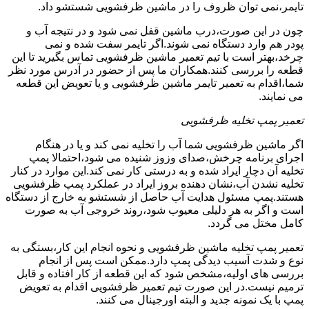
تایمر،نمی توان ظروف را در ماشین ظرفشویی شستشو داد.
چون در این صورت،درب ماشین قفل نمی شود و در نتیجه آب و
پودر هم وارد دستگاه نمی شوند.اگر تایمر سفت شده و نمی
چرخد،بهتر است با تیم تعمیر ماشین ظرفشویی تماس بگیرید تا این
قطعه را بررسی کنند.همکاران ما پس از حضور در آدرس مورد نظر
شما،اقدام به تعمیر تایمر ماشین ظرفشویی و یا تعویض این قطعه
می نمایند.
تعمیر پمپ تخلیه ظرفشویی
اگر ماشین ظرفشویی شما آب را تخلیه نمی کند و یا در هنگام
اجرای برنامه چرخش،صدای وزوز شنیده می شود،احتمالا پمپ
تخلیه آن دچار ایراد شده و به درستی کار نمی کند.این موارد در کنار
تخلیه نشدن آب،نشان دهنده بروز ایراد در عملکرد پمپ ظرفشویی
هستند.پمپ مسئول هدایت آب حاصل از شستشو به خارج از دستگاه
است و اگر به هر دلیلی معیوب شود،روند خروجی آب به صورت
کامل مختل می گردد.
تعمیر پمپ تخلیه ماشین ظرفشویی و نحوه انجام این کار،بستگی به
نوع و شدت آسیب دیدگی پمپ دارد.ممکن است پس از انجام
بررسی های اولیه،مشخص شود که این قطعه از کار افتاده و قابل
ترمیم نیست.در این صورت تیم تعمیر ظرفشویی اقدام به تعویض
پمپ با یک نمونه جدید و البته اورجینال می کنند.