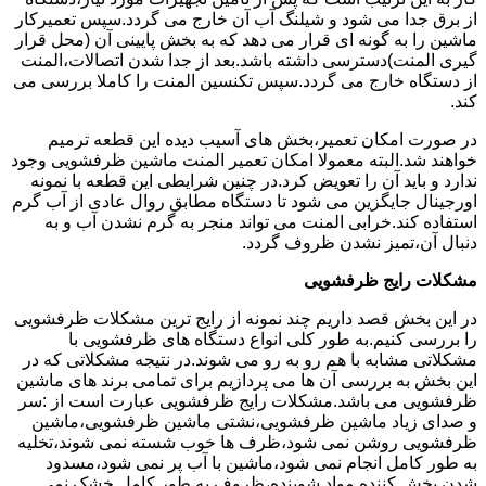
از برق جدا می شود و شیلنگ آب آن خارج می گردد.سپس تعمیرکار
ماشین را به گونه ای قرار می دهد که به بخش پایینی آن (محل قرار
گیری المنت)دسترسی داشته باشد.بعد از جدا شدن اتصالات،المنت
از دستگاه خارج می گردد.سپس تکنسین المنت را کاملا بررسی می
کند.
در صورت امکان تعمیر،بخش های آسیب دیده این قطعه ترمیم
خواهند شد.البته معمولا امکان تعمیر المنت ماشین ظرفشویی وجود
ندارد و باید آن را تعویض کرد.در چنین شرایطی این قطعه با نمونه
اورجینال جایگزین می شود تا دستگاه مطابق روال عادی از آب گرم
استفاده کند.خرابی المنت می تواند منجر به گرم نشدن آب و به
دنبال آن،تمیز نشدن ظروف گردد.
مشکلات رایج ظرفشویی
در این بخش قصد داریم چند نمونه از رایج ترین مشکلات ظرفشویی
را بررسی کنیم.به طور کلی انواع دستگاه های ظرفشویی با
مشکلاتی مشابه با هم رو به رو می شوند.در نتیجه مشکلاتی که در
این بخش به بررسی آن ها می پردازیم برای تمامی برند های ماشین
ظرفشویی می باشد.مشکلات رایج ظرفشویی عبارت است از :سر
و صدای زیاد ماشین ظرفشویی،نشتی ماشین ظرفشویی،ماشین
ظرفشویی روشن نمی شود،ظرف ها خوب شسته نمی شوند،تخلیه
به طور کامل انجام نمی شود،ماشین با آب پر نمی شود،مسدود
شدن پخش کننده مواد شوینده،ظروف به طور کامل خشک نمی