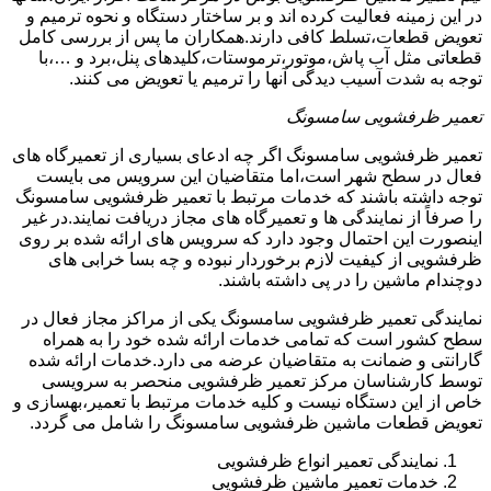
در این زمینه فعالیت کرده اند و بر ساختار دستگاه و نحوه ترمیم و
تعویض قطعات،تسلط کافی دارند.همکاران ما پس از بررسی کامل
قطعاتی مثل آب پاش،موتور،ترموستات،کلیدهای پنل،برد و …،با
توجه به شدت آسیب دیدگی آنها را ترمیم یا تعویض می کنند.
تعمیر ظرفشویی سامسونگ
تعمیر ظرفشویی سامسونگ اگر چه ادعای بسیاری از تعمیرگاه های
فعال در سطح شهر است،اما متقاضیان این سرویس می بایست
توجه داشته باشند که خدمات مرتبط با تعمیر ظرفشویی سامسونگ
را صرفاً از نمایندگی ها و تعمیرگاه های مجاز دریافت نمایند.در غیر
اینصورت این احتمال وجود دارد که سرویس های ارائه شده بر روی
ظرفشویی از کیفیت لازم برخوردار نبوده و چه بسا خرابی های
دوچندام ماشین را در پی داشته باشند.
نمایندگی تعمیر ظرفشویی سامسونگ یکی از مراکز مجاز فعال در
سطح کشور است که تمامی خدمات ارائه شده خود را به همراه
گارانتی و ضمانت به متقاضیان عرضه می دارد.خدمات ارائه شده
توسط کارشناسان مرکز تعمیر ظرفشویی منحصر به سرویسی
خاص از این دستگاه نیست و کلیه خدمات مرتبط با تعمیر،بهسازی و
تعویض قطعات ماشین ظرفشویی سامسونگ را شامل می گردد.
نمایندگی تعمیر انواع ظرفشویی
خدمات تعمیر ماشین ظرفشویی