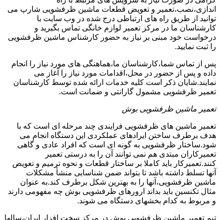
اندازی،نصب،تعمیر و تعویض قطعات ماشین ظرفشویی شارپ می
توانید از طریق راه های ارتباطی درج شده در وب سایت با
کارشناسان ما در مرکز تعمیر لوازم خانگی تماس بگیرید و
درخواست خود مبنی بر نیاز به حضور کارشناس ماشین ظرفشویی
را ثبت نمایید.
پس از تماس شما،کارشناسان ما،هماهنگی های مورد نیاز را انجام
داده و پس از حضور در محل،اقدامات مورد نیاز را آغاز می
نمایند.شایان ذکر است کلیه خدمات ارائه شده توسط کارشناسان
تعمیر ظرفشویی مشمول گارانتی و ضمانت است.
تعمیر ماشین ظرفشویی بوش
تعمیر ماشین های ظرفشویی فرایندی چند مرحله ای است که با
هدف برطرف ساختن ایرادهای عملکردی این دستگاه انجام می
شود.ساختار ظرفشویی به گونه ای است که افراد عادی و گاهی
تعمیرکاران مبتدی هم نمی توانند آن را به درستی تعمیر
کنند.تعمیرکار باید کاملا بر ساختار قطعات و نحوه ترمیم و تعویض
آنها تسلط داشته باشد تا بتواند ضمن شناسایی منشأ مشکلات
ماشین ظرفشویی،آنها را به بهترین شکل برطرف کند.به عنوان
مثال تکنسین باید بداند ارورهای ظرفشویی بوش چه مفهومی دارند
و مربوط به کدام بخشهای دستگاه می شوند.
تیم تعمیر ماشین ظرفشویی بوش در مرکز سخت افزار ایران،سالها