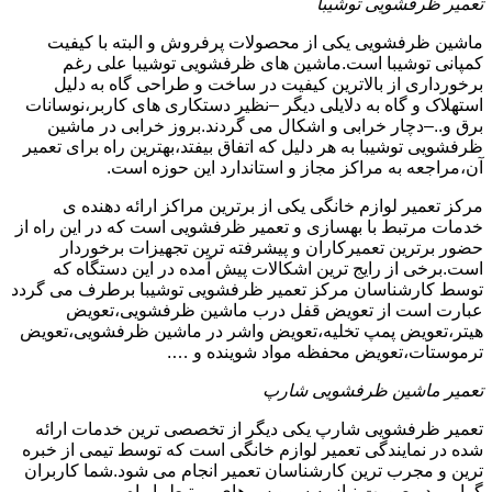
تعمیر ظرفشویی توشیبا
ماشین ظرفشویی یکی از محصولات پرفروش و البته با کیفیت
کمپانی توشیبا است.ماشین های ظرفشویی توشیبا علی رغم
برخورداری از بالاترین کیفیت در ساخت و طراحی گاه به دلیل
استهلاک و گاه به دلایلی دیگر –نظیر دستکاری های کاربر،نوسانات
برق و..–دچار خرابی و اشکال می گردند.بروز خرابی در ماشین
ظرفشویی توشیبا به هر دلیل که اتفاق بیفتد،بهترین راه برای تعمیر
آن،مراجعه به مراکز مجاز و استاندارد این حوزه است.
مرکز تعمیر لوازم خانگی یکی از برترین مراکز ارائه دهنده ی
خدمات مرتبط با بهسازی و تعمیر ظرفشویی است که در این راه از
حضور برترین تعمیرکاران و پیشرفته ترین تجهیزات برخوردار
است.برخی از رایج ترین اشکالات پیش آمده در این دستگاه که
توسط کارشناسان مرکز تعمیر ظرفشویی توشیبا برطرف می گردد
عبارت است از تعویض قفل درب ماشین ظرفشویی،تعویض
هیتر،تعویض پمپ تخلیه،تعویض واشر در ماشین ظرفشویی،تعویض
ترموستات،تعویض محفظه مواد شوینده و ….
تعمیر ماشین ظرفشویی شارپ
تعمیر ظرفشویی شارپ یکی دیگر از تخصصی ترین خدمات ارائه
شده در نمایندگی تعمیر لوازم خانگی است که توسط تیمی از خبره
ترین و مجرب ترین کارشناسان تعمیر انجام می شود.شما کاربران
گرامی در صورت نیاز به سرویس های مرتبط با راه