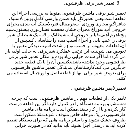
تعمیر شیر برقی ظرفشویی
تعمیر شیر برقی ماشین ظرفشویی،منوط به بررسی اجزاء این
قطعه است.یعنی تعمیرکار باید ضمن وارسی کامل بوبین،لاستیک
دیافراگم،مجاری ورودی آب،ترمینال،فنر،لاستیک آب بندی،مجرای
خروجی آب،سوراخ مجرای فشار،محفظه فشار،وزن پیستون،سیم
پیچ،اهرم آهنی،فیلتر خروجی آب،شیطانک و لاستیک شیطانک،شیر
برقی را عیب یابی و اجزاء آسیب دیده را شناسایی کند.پس از
آن،قطعات معیوب بر حسب نوع و شدت آسیب دیدگی،تعمیر یا
تعویض می شوند.به این ترتیب عملکرد شیربرقی به حالت اولیه باز
می گردد.اما اگر شدت خرابی زیاد بوده و امکان تعمیر شیر برقی
ظرفشویی وجود نداشته باشد،تکنسین آن را با یک قطعه جدید
جایگزین می کند.کارشناسان نمایندگی تعمیر ماشین ظرفشویی
برای تعویض شیر برقی تنها از قطعه اصل و اورجینال استفاده می
کنند.
تعمیر تایمر ماشین ظرفشویی
تایمر یکی از قطعات مهم در ماشین ظرفشویی است که چرخه
شستشو و برنامه دستگاه را در کنترل دارد.اگر این قطعه درست
کار نکرده و یا از کار بیفتد،ممکن است برنامه های ماشین
ظرفشویی در یک مرحله خاص متوقف شوند.مثلا ممکن است
ظروف خشک نشوند و یا سایر برنامه هایی که برای دستگاه تنظیم
کرده اید،به درستی اجرا نشوند.باید بدانید که در صورت خرابی