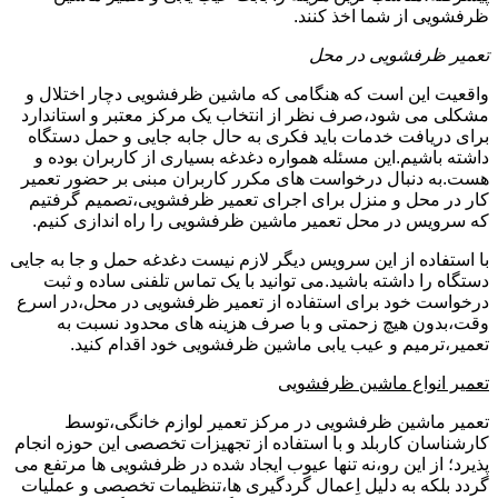
ظرفشویی از شما اخذ کنند.
تعمیر ظرفشویی در محل
واقعیت این است که هنگامی که ماشین ظرفشویی دچار اختلال و
مشکلی می شود،صرف نظر از انتخاب یک مرکز معتبر و استاندارد
برای دریافت خدمات باید فکری به حال جابه جایی و حمل دستگاه
داشته باشیم.این مسئله همواره دغدغه بسیاری از کاربران بوده و
هست.به دنبال درخواست های مکرر کاربران مبنی بر حضور تعمیر
کار در محل و منزل برای اجرای تعمیر ظرفشویی،تصمیم گرفتیم
که سرویس در محل تعمیر ماشین ظرفشویی را راه اندازی کنیم.
با استفاده از این سرویس دیگر لازم نیست دغدغه حمل و جا به جایی
دستگاه را داشته باشید.می توانید با یک تماس تلفنی ساده و ثبت
درخواست خود برای استفاده از تعمیر ظرفشویی در محل،در اسرع
وقت،بدون هیچ زحمتی و با صرف هزینه های محدود نسبت به
تعمیر،ترمیم و عیب یابی ماشین ظرفشویی خود اقدام کنید.
تعمیر انواع ماشین ظرفشویی
تعمیر ماشین ظرفشویی در مرکز تعمیر لوازم خانگی،توسط
کارشناسان کاربلد و با استفاده از تجهیزات تخصصی این حوزه انجام
پذیرد؛ از این رو،نه تنها عیوب ایجاد شده در ظرفشویی ها مرتفع می
گردد بلکه به دلیل اِعمال گردگیری ها،تنظیمات تخصصی و عملیات