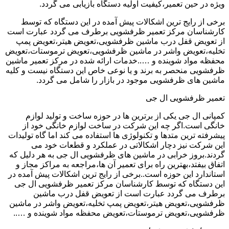
ویژه در حین تعمیر،کیفیت اولیه دستگاه بازیابی می گردد.
برخی از رایج ترین اشکالات پیش آمده در این دستگاه که توسط
کارشناسان مرکز تعمیر ظرفشویی برطرف می گردد عبارت است
از تعویض قفل درب ماشین ظرفشویی،تعویض هیتر،تعویض پمپ
تخلیه،تعویض واشر در ماشین ظرفشویی،تعویض ترموستات،تعویض
محفظه مواد شوینده و …..خدمات ارائه شده در مرکز تعمیر ماشین
ظرفشویی منحصر به برند و یا نوعی خاص این دستگاه نیست و کلیه
ماشین های ظرفشویی موجود در بازار را شامل می گردد.
تعمیر ظرفشویی ال جی
کمپانی ال جی یکی از برترین ها در حوزه ساخت و تولید لوازم
خانگی است.اگر چه این شرکت در ساخت لوازم خانگی خود از
پیشرفته ترین متدها و تکنولوژی ها استفاده می کند اما گاه تولیدات
این شرکت نیز دچار اشکالاتی در عملکرد و قطعات خود می
گردند.بروز خرابی در ماشین های ظرفشویی ال جی به هر دلیل که
اتفاق بیفتد،بهترین راه برای تعمیر آن ها،مراجعه به مراکز مجاز و
استاندارد این حوزه است..برخی از رایج ترین اشکالات پیش آمده در
این دستگاه که توسط کارشناسان مرکز تعمیر ظرفشویی ال جی
برطرف می گردد عبارت است از تعویض قفل درب ماشین
ظرفشویی،تعویض هیتر،تعویض پمپ تخلیه،تعویض واشر در ماشین
ظرفشویی،تعویض ترموستات،تعویض محفظه مواد شوینده و …..