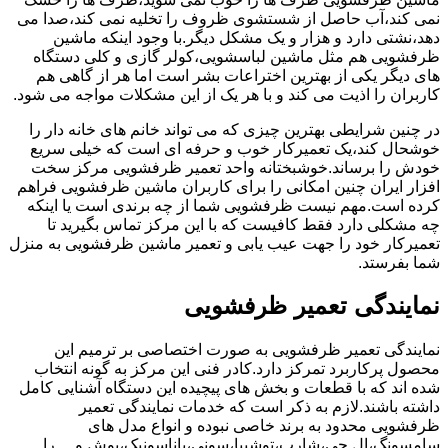
نمی کند،آب حاصل از شستشوی ظروف را تخلیه نمی کند،صدا می
دهد،نشتی دارد و هزار و یک مشکل دیگر.با وجود اینکه ماشین
ظرفشویی هم مثل ماشین لباسشویی،کولر گازی و کلی دستگاه
های دیگر یکی از بهترین اختراعات بشر است اما هر از گاهی هم
کاربران را اذیت می کند و با هر یک از این مشکلات مواجه می شود.
در چنین شرایطی بهترین چیزی که می تواند خانم های خانه دار را
خوشحال کند،یک تعمیرکار خوب و حرفه ای است که خیلی سریع
خودش را برساند.خوشبختانه واحد تعمیر ظرفشویی مرکز سخت
افزار ایران چنین امکانی را برای کاربران ماشین ظرفشویی فراهم
کرده است.مهم نیست ظرفشویی شما از چه برندی است یا اینکه
چه مشکلی دارد فقط کافیست که با این مرکز تماس بگیرید تا
تعمیرکار خود را جهت عیب یابی و تعمیر ماشین ظرفشویی به منزل
شما بفرستد.
نمایندگی تعمیر ظرفشویی
نمایندگی تعمیر ظرفشویی به صورت اختصاصی بر ترمیم این
محصول پرکاربرد تمرکز دارد.کادر فنی این مرکز به گونه انتخاب
شده اند که با قطعات و بخش های پیچیده این دستگاه آشنایی کامل
داشته باشند.لازم به ذکر است که خدمات نمایندگی تعمیر
ظرفشویی محدود به برند خاصی نبوده و انواع مدل های
سامسونگ،ال جی،شارپ،توشیبا،سونی،پاناسونیک،بوش و …را