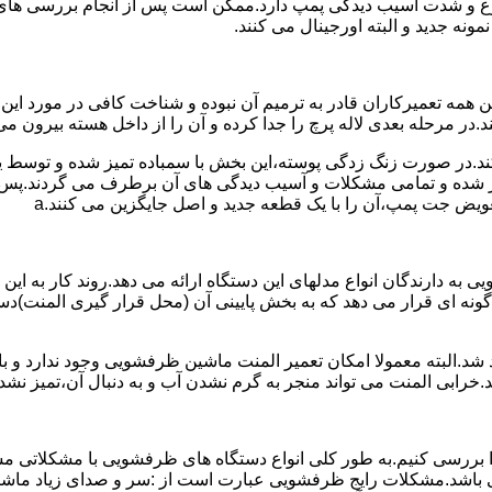
وع و شدت آسیب دیدگی پمپ دارد.ممکن است پس از انجام بررسی های ا
نه جدید و البته اورجینال می کنند.
مه تعمیرکاران قادر به ترمیم آن نبوده و شناخت کافی در مورد این
در مرحله بعدی لاله پرچ را جدا کرده و آن را از داخل هسته بیرون می 
ج کند.در صورت زنگ زدگی پوسته،این بخش با سمباده تمیز شده و توسط
میر شده و تمامی مشکلات و آسیب دیدگی های آن برطرف می گردند.پس 
ویض جت پمپ،آن را با یک قطعه جدید و اصل جایگزین می کنند.a
به دارندگان انواع مدلهای این دستگاه ارائه می دهد.روند کار به این 
نه ای قرار می دهد که به بخش پایینی آن (محل قرار گیری المنت)دست
.البته معمولا امکان تعمیر المنت ماشین ظرفشویی وجود ندارد و باید
.خرابی المنت می تواند منجر به گرم نشدن آب و به دنبال آن،تمیز ن
بررسی کنیم.به طور کلی انواع دستگاه های ظرفشویی با مشکلاتی مشاب
 می باشد.مشکلات رایج ظرفشویی عبارت است از :سر و صدای زیاد