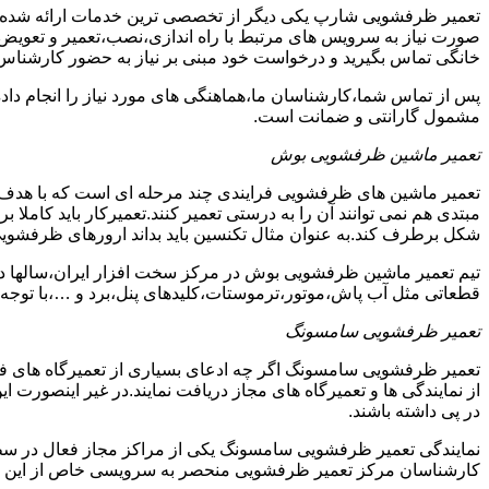
تعمیر ظرفشویی شارپ یکی دیگر از تخصصی ترین خدمات ارائه شده در
صورت نیاز به سرویس های مرتبط با راه اندازی،نصب،تعمیر و تعویض
خانگی تماس بگیرید و درخواست خود مبنی بر نیاز به حضور کارشناس
پس از تماس شما،کارشناسان ما،هماهنگی های مورد نیاز را انجام دا
مشمول گارانتی و ضمانت است.
تعمیر ماشین ظرفشویی بوش
تعمیر ماشین های ظرفشویی فرایندی چند مرحله ای است که با هدف 
مبتدی هم نمی توانند آن را به درستی تعمیر کنند.تعمیرکار باید کامل
شکل برطرف کند.به عنوان مثال تکنسین باید بداند ارورهای ظرفشوی
تیم تعمیر ماشین ظرفشویی بوش در مرکز سخت افزار ایران،سالها در 
قطعاتی مثل آب پاش،موتور،ترموستات،کلیدهای پنل،برد و …،با توجه ب
تعمیر ظرفشویی سامسونگ
تعمیر ظرفشویی سامسونگ اگر چه ادعای بسیاری از تعمیرگاه های ف
از نمایندگی ها و تعمیرگاه های مجاز دریافت نمایند.در غیر اینصورت
در پی داشته باشند.
نمایندگی تعمیر ظرفشویی سامسونگ یکی از مراکز مجاز فعال در سط
کارشناسان مرکز تعمیر ظرفشویی منحصر به سرویسی خاص از این د