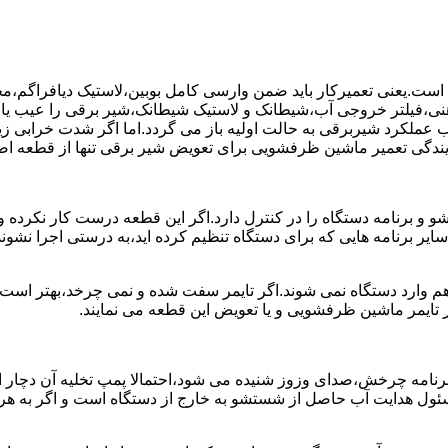
ست.یعنی تعمیرکار باید ضمن وارسی کامل بوبین،لاستیک دیافراگم،م
،فیلتر خروجی آب،شیطانک و لاستیک شیطانک،شیر برقی را عیب یابی 
عملکرد شیربرقی به حالت اولیه باز می گردد.اما اگر شدت خرابی زی
یندگی تعمیر ماشین ظرفشویی برای تعویض شیر برقی تنها از قطعه اصل
برنامه دستگاه را در کنترل دارد.اگر این قطعه درست کار نکرده و 
رنامه هایی که برای دستگاه تنظیم کرده اید،به درستی اجرا نشوند.ب
 وارد دستگاه نمی شوند.اگر تایمر سفت شده و نمی چرخد،بهتر است ب
 تایمر ماشین ظرفشویی و یا تعویض این قطعه می نمایند.
رنامه چرخش،صدای وزوز شنیده می شود،احتمالا پمپ تخلیه آن دچار ایر
سئول هدایت آب حاصل از شستشو به خارج از دستگاه است و اگر به ه