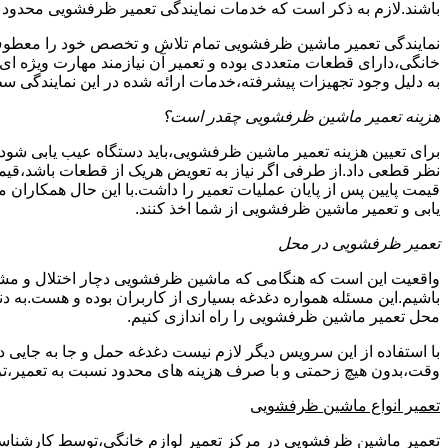
باشند.لازم به ذکر است که خدمات نمایندگی تعمیر ظرفشویی محدود
نمایندگی تعمیر ماشین ظرفشویی تمام تلاش و تخصص خود را معطوف
خانگی،دارای قطعات متعددی بوده و تعمیر آن نیازمند مهارت ویژه ا
به دلیل وجود تجهیزات پیشرفته،خدمات ارائه شده در این نمایندگی
هزینه تعمیر ماشین ظرفشویی چقدر است؟
برای تعیین هزینه تعمیر ماشین ظرفشویی،باید دستگاه عیب یابی شو
نظر قطعی داد.از طرفی اگر نیاز به تعویض هریک از قطعات باشد،قیمت
قیمت پایین پس از پایان عملیات تعمیر را داشت.با این حال همکاران 
یابی و تعمیر ماشین ظرفشویی از شما اخذ کنند.
تعمیر ظرفشویی در محل
واقعیت این است که هنگامی که ماشین ظرفشویی دچار اختلال و مشکل
باشیم.این مسئله همواره دغدغه بسیاری از کاربران بوده و هست.به
محل تعمیر ماشین ظرفشویی را راه اندازی کنیم.
با استفاده از این سرویس دیگر لازم نیست دغدغه حمل و جا به جایی 
وقت،بدون هیچ زحمتی و با صرف هزینه های محدود نسبت به تعمیر،تر
تعمیر انواع ماشین ظرفشویی
تعمیر ماشین ظرفشویی در مرکز تعمیر لوازم خانگی،توسط کارشناسان کا