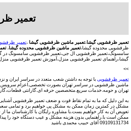
تعمیر ظر
تعمیر ظرفشویی گیشا
،
تعمیر ماشین ظرفشویی گیشا
،
تعمیر ظرفشوی
ظرفشویی محدوده گیشا،
تعمیر ماشین ظرفشویی محدوده گیشا
،
تعمی
سامسونگ،تعمیر ظرفشویی ال جی،تعمیر ظرفشویی سامسونگ در گیشا
گیشا،راهنمای تعمیر ظرفشویی منزل،آموزش تعمیر ظرفشویی منزل،ت
>>
تعمیر ظرفشویی
با توجه به داشتن شعب متعدد در سراسر ایران و نزد
ماشین ظرفشویی در سراسر تهران بصورت تخصصی.اعزام سرویس کا
تهران و حومه.خدمات سریع.متخصصین حرفه ای.گارانتی قطعات،گارا
به این دلیل که ما به تمام نقاط قوت و ضعف تعمیر ظرفشویی آشنایی
مشکل در کمترین زمان ممکن به مشکل پی خواهیم برد و تمامی سعی 
تعویض آن به کار خواهیم بست.با مشاوره رایگان با کارشناسان ما از خ
ممکن است با.راهنمایی بدون هزینه مشکل و عیب دستگاه خود را پیدا ک
09109131734 آقای حبیب محمدی باشید