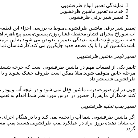
نمایندگی تعمیر انواع ظرفشویی
خدمات تعمیر ماشین ظرفشویی
تعمیر شیر برقی ظرفشویی
تعمیر شیر برقی ماشین ظرفشویی،منوط به بررسی اجزاء این قطعه ا
آب،سوراخ مجرای فشار،محفظه فشار،وزن پیستون،سیم پیچ،اهرم آهنی
حسب نوع و شدت آسیب دیدگی،تعمیر یا تعویض می شوند.به این ترتیب 
باشد،تکنسین آن را با یک قطعه جدید جایگزین می کند.کارشناسان نما
تعمیر تایمر ماشین ظرفشویی
تایمر یکی از قطعات مهم در ماشین ظرفشویی است که چرخه شستشو و 
مرحله خاص متوقف شوند.مثلا ممکن است ظروف خشک نشوند و یا سایر ب
ظرفشویی شستشو داد.
چون در این صورت،درب ماشین قفل نمی شود و در نتیجه آب و پودر هم
کنند.همکاران ما پس از حضور در آدرس مورد نظر شما،اقدام به تعمیر
تعمیر پمپ تخلیه ظرفشویی
اگر ماشین ظرفشویی شما آب را تخلیه نمی کند و یا در هنگام اجرای ب
آب،نشان دهنده بروز ایراد در عملکرد پمپ ظرفشویی هستند.پمپ م
گردد.