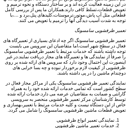
در این زمینه فعالیت کرده اند و بر ساختار دستگاه و نحوه ترمیم و
تعویض قطعات،تسلط کافی دارند.همکاران ما پس از بررسی کامل
قطعاتی مثل آب پاش،موتور،ترموستات،کلیدهای پنل،برد و …،با
توجه به شدت آسیب دیدگی آنها را ترمیم یا تعویض می کنند.
تعمیر ظرفشویی سامسونگ
تعمیر ظرفشویی سامسونگ اگر چه ادعای بسیاری از تعمیرگاه های
فعال در سطح شهر است،اما متقاضیان این سرویس می بایست
توجه داشته باشند که خدمات مرتبط با تعمیر ظرفشویی سامسونگ
را صرفاً از نمایندگی ها و تعمیرگاه های مجاز دریافت نمایند.در غیر
اینصورت این احتمال وجود دارد که سرویس های ارائه شده بر روی
ظرفشویی از کیفیت لازم برخوردار نبوده و چه بسا خرابی های
دوچندام ماشین را در پی داشته باشند.
نمایندگی تعمیر ظرفشویی سامسونگ یکی از مراکز مجاز فعال در
سطح کشور است که تمامی خدمات ارائه شده خود را به همراه
گارانتی و ضمانت به متقاضیان عرضه می دارد.خدمات ارائه شده
توسط کارشناسان مرکز تعمیر ظرفشویی منحصر به سرویسی
خاص از این دستگاه نیست و کلیه خدمات مرتبط با تعمیر،بهسازی و
تعویض قطعات ماشین ظرفشویی سامسونگ را شامل می گردد.
نمایندگی تعمیر انواع ظرفشویی
خدمات تعمیر ماشین ظرفشویی