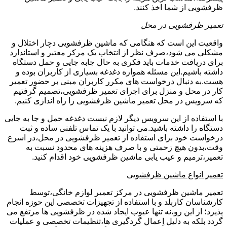
ظرفشویی از شما اخذ کنند.
تعمیر ظرفشویی در محل
واقعیت این است که هنگامی که ماشین ظرفشویی دچار اختلال و
مشکلی می شود،صرف نظر از انتخاب یک مرکز معتبر و استاندارد
برای دریافت خدمات باید فکری به حال جابه جایی و حمل دستگاه
داشته باشیم.این مسئله همواره دغدغه بسیاری از کاربران بوده و
هست.به دنبال درخواست های مکرر کاربران مبنی بر حضور تعمیر
کار در محل و منزل برای اجرای تعمیر ظرفشویی،تصمیم گرفتیم
که سرویس در محل تعمیر ماشین ظرفشویی را راه اندازی کنیم.
با استفاده از این سرویس دیگر لازم نیست دغدغه حمل و جا به جایی
دستگاه را داشته باشید.می توانید با یک تماس تلفنی ساده و ثبت
درخواست خود برای استفاده از تعمیر ظرفشویی در محل،در اسرع
وقت،بدون هیچ زحمتی و با صرف هزینه های محدود نسبت به
تعمیر،ترمیم و عیب یابی ماشین ظرفشویی خود اقدام کنید.
تعمیر انواع ماشین ظرفشویی
تعمیر ماشین ظرفشویی در مرکز تعمیر لوازم خانگی،توسط
کارشناسان کاربلد و با استفاده از تجهیزات تخصصی این حوزه انجام
پذیرد؛ از این رو،نه تنها عیوب ایجاد شده در ظرفشویی ها مرتفع می
گردد بلکه به دلیل اِعمال گردگیری ها،تنظیمات تخصصی و عملیات