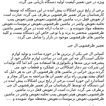
ویژه در حین تعمیر،کیفیت اولیه دستگاه بازیابی می گردد.
برخی از رایج ترین اشکالات پیش آمده در این دستگاه که توسط
کارشناسان مرکز تعمیر ظرفشویی برطرف می گردد عبارت است
از تعویض قفل درب ماشین ظرفشویی،تعویض هیتر،تعویض پمپ
تخلیه،تعویض واشر در ماشین ظرفشویی،تعویض ترموستات،تعویض
محفظه مواد شوینده و …..خدمات ارائه شده در مرکز تعمیر ماشین
ظرفشویی منحصر به برند و یا نوعی خاص این دستگاه نیست و کلیه
ماشین های ظرفشویی موجود در بازار را شامل می گردد.
تعمیر ظرفشویی ال جی
کمپانی ال جی یکی از برترین ها در حوزه ساخت و تولید لوازم
خانگی است.اگر چه این شرکت در ساخت لوازم خانگی خود از
پیشرفته ترین متدها و تکنولوژی ها استفاده می کند اما گاه تولیدات
این شرکت نیز دچار اشکالاتی در عملکرد و قطعات خود می
گردند.بروز خرابی در ماشین های ظرفشویی ال جی به هر دلیل که
اتفاق بیفتد،بهترین راه برای تعمیر آن ها،مراجعه به مراکز مجاز و
استاندارد این حوزه است..برخی از رایج ترین اشکالات پیش آمده در
این دستگاه که توسط کارشناسان مرکز تعمیر ظرفشویی ال جی
برطرف می گردد عبارت است از تعویض قفل درب ماشین
ظرفشویی،تعویض هیتر،تعویض پمپ تخلیه،تعویض واشر در ماشین
ظرفشویی،تعویض ترموستات،تعویض محفظه مواد شوینده و …..