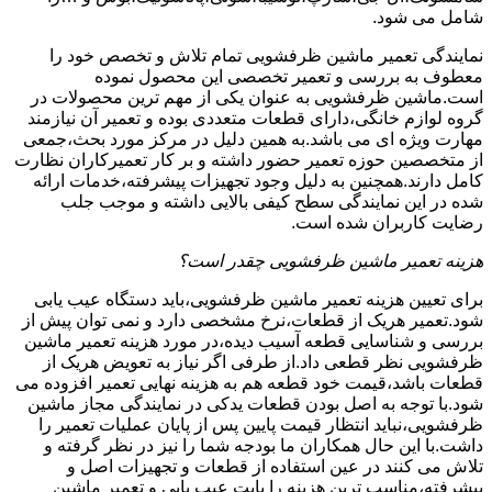
شامل می شود.
نمایندگی تعمیر ماشین ظرفشویی تمام تلاش و تخصص خود را
معطوف به بررسی و تعمیر تخصصی این محصول نموده
است.ماشین ظرفشویی به عنوان یکی از مهم ترین محصولات در
گروه لوازم خانگی،دارای قطعات متعددی بوده و تعمیر آن نیازمند
مهارت ویژه ای می باشد.به همین دلیل در مرکز مورد بحث،جمعی
از متخصصین حوزه تعمیر حضور داشته و بر کار تعمیرکاران نظارت
کامل دارند.همچنین به دلیل وجود تجهیزات پیشرفته،خدمات ارائه
شده در این نمایندگی سطح کیفی بالایی داشته و موجب جلب
رضایت کاربران شده است.
هزینه تعمیر ماشین ظرفشویی چقدر است؟
برای تعیین هزینه تعمیر ماشین ظرفشویی،باید دستگاه عیب یابی
شود.تعمیر هریک از قطعات،نرخ مشخصی دارد و نمی توان پیش از
بررسی و شناسایی قطعه آسیب دیده،در مورد هزینه تعمیر ماشین
ظرفشویی نظر قطعی داد.از طرفی اگر نیاز به تعویض هریک از
قطعات باشد،قیمت خود قطعه هم به هزینه نهایی تعمیر افزوده می
شود.با توجه به اصل بودن قطعات یدکی در نمایندگی مجاز ماشین
ظرفشویی،نباید انتظار قیمت پایین پس از پایان عملیات تعمیر را
داشت.با این حال همکاران ما بودجه شما را نیز در نظر گرفته و
تلاش می کنند در عین استفاده از قطعات و تجهیزات اصل و
پیشرفته،مناسب ترین هزینه را بابت عیب یابی و تعمیر ماشین