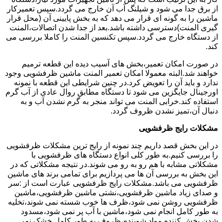
از برق جدا می شود و شیلنگ آب آن خارج می گردد.سپس تعمیرکار
ماشین را به گونه ای قرار می دهد که به بخش پایینی آن (محل قرار
گیری المنت)دسترسی داشته باشد.بعد از جدا شدن اتصالات،المنت
از دستگاه خارج می گردد.سپس تکنسین المنت را کاملا بررسی می
کند.
در صورت امکان تعمیر،بخش های آسیب دیده این قطعه ترمیم
خواهند شد.البته معمولا امکان تعمیر المنت ماشین ظرفشویی وجود
ندارد و باید آن را تعویض کرد.در چنین شرایطی این قطعه با نمونه
اورجینال جایگزین می شود تا دستگاه مطابق روال عادی از آب گرم
استفاده کند.خرابی المنت می تواند منجر به گرم نشدن آب و به
دنبال آن،تمیز نشدن ظروف گردد.
مشکلات رایج ظرفشویی
در این بخش قصد داریم چند نمونه از رایج ترین مشکلات ظرفشویی
را بررسی کنیم.به طور کلی انواع دستگاه های ظرفشویی با
مشکلاتی مشابه با هم رو به رو می شوند.در نتیجه مشکلاتی که در
این بخش به بررسی آن ها می پردازیم برای تمامی برند های ماشین
ظرفشویی می باشد.مشکلات رایج ظرفشویی عبارت است از :سر
و صدای زیاد ماشین ظرفشویی،نشتی ماشین ظرفشویی،ماشین
ظرفشویی روشن نمی شود،ظرف ها خوب شسته نمی شوند،تخلیه
به طور کامل انجام نمی شود،ماشین با آب پر نمی شود،مسدود
شدن پخش کننده مواد شوینده،ظروف به طور کامل خشک نمی