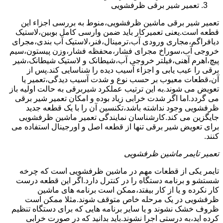
تعمیر شیر برقی ظرفشویی
تعمیر شیر برقی ماشین ظرفشویی،منوط به بررسی اجزاء این
قطعه است.یعنی تعمیرکار باید ضمن وارسی کامل بوبین،لاستیک
دیافراگم،مجاری ورودی آب،ترمینال،فنر،لاستیک آب بندی،مجرای
خروجی آب،سوراخ مجرای فشار،محفظه فشار،وزن پیستون،سیم
پیچ،اهرم آهنی،فیلتر خروجی آب،شیطانک و لاستیک شیطانک،شیر
برقی را عیب یابی و اجزاء آسیب دیده را شناسایی کند.پس از
آن،قطعات معیوب بر حسب نوع و شدت آسیب دیدگی،تعمیر یا
تعویض می شوند.به این ترتیب عملکرد شیربرقی به حالت اولیه باز
می گردد.اما اگر شدت خرابی زیاد بوده و امکان تعمیر شیر برقی
ظرفشویی وجود نداشته باشد،تکنسین آن را با یک قطعه جدید
جایگزین می کند.کارشناسان نمایندگی تعمیر ماشین ظرفشویی
برای تعویض شیر برقی تنها از قطعه اصل و اورجینال استفاده می
کنند.
تعمیر تایمر ماشین ظرفشویی
تایمر یکی از قطعات مهم در ماشین ظرفشویی است که چرخه
شستشو و برنامه دستگاه را در کنترل دارد.اگر این قطعه درست
کار نکرده و یا از کار بیفتد،ممکن است برنامه های ماشین
ظرفشویی در یک مرحله خاص متوقف شوند.مثلا ممکن است
ظروف خشک نشوند و یا سایر برنامه هایی که برای دستگاه تنظیم
کرده اید،به درستی اجرا نشوند.باید بدانید که در صورت خرابی