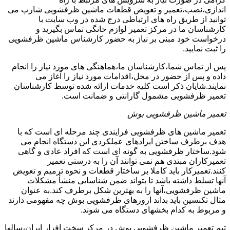
اندازی،نصب،تعمیر و تعویض قطعات ماشین ظرفشویی شارپ می
توانید از طریق راه های ارتباطی درج شده در وب سایت با
کارشناسان ما در مرکز تعمیر لوازم خانگی تماس بگیرید و
درخواست خود مبنی بر نیاز به حضور کارشناس ماشین ظرفشویی
را ثبت نمایید.
پس از تماس شما،کارشناسان ما،هماهنگی های مورد نیاز را انجام
داده و پس از حضور در محل،اقدامات مورد نیاز را آغاز می
نمایند.شایان ذکر است کلیه خدمات ارائه شده توسط کارشناسان
تعمیر ظرفشویی مشمول گارانتی و ضمانت است.
تعمیر ماشین ظرفشویی بوش
تعمیر ماشین های ظرفشویی فرایندی چند مرحله ای است که با
هدف برطرف ساختن ایرادهای عملکردی این دستگاه انجام می
شود.ساختار ظرفشویی به گونه ای است که افراد عادی و گاهی
تعمیرکاران مبتدی هم نمی توانند آن را به درستی تعمیر
کنند.تعمیرکار باید کاملا بر ساختار قطعات و نحوه ترمیم و تعویض
آنها تسلط داشته باشد تا بتواند ضمن شناسایی منشأ مشکلات
ماشین ظرفشویی،آنها را به بهترین شکل برطرف کند.به عنوان
مثال تکنسین باید بداند ارورهای ظرفشویی بوش چه مفهومی دارند
و مربوط به کدام بخشهای دستگاه می شوند.
تیم تعمیر ماشین ظرفشویی بوش در مرکز سخت افزار ایران،سالها