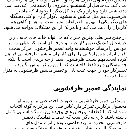
نمی کند،آب حاصل از شستشوی ظروف را تخلیه نمی کند،صدا می
دهد،نشتی دارد و هزار و یک مشکل دیگر.با وجود اینکه ماشین
ظرفشویی هم مثل ماشین لباسشویی،کولر گازی و کلی دستگاه
های دیگر یکی از بهترین اختراعات بشر است اما هر از گاهی هم
کاربران را اذیت می کند و با هر یک از این مشکلات مواجه می شود.
در چنین شرایطی بهترین چیزی که می تواند خانم های خانه دار را
خوشحال کند،یک تعمیرکار خوب و حرفه ای است که خیلی سریع
خودش را برساند.خوشبختانه واحد تعمیر ظرفشویی مرکز سخت
افزار ایران چنین امکانی را برای کاربران ماشین ظرفشویی فراهم
کرده است.مهم نیست ظرفشویی شما از چه برندی است یا اینکه
چه مشکلی دارد فقط کافیست که با این مرکز تماس بگیرید تا
تعمیرکار خود را جهت عیب یابی و تعمیر ماشین ظرفشویی به منزل
شما بفرستد.
نمایندگی تعمیر ظرفشویی
نمایندگی تعمیر ظرفشویی به صورت اختصاصی بر ترمیم این
محصول پرکاربرد تمرکز دارد.کادر فنی این مرکز به گونه انتخاب
شده اند که با قطعات و بخش های پیچیده این دستگاه آشنایی کامل
داشته باشند.لازم به ذکر است که خدمات نمایندگی تعمیر
ظرفشویی محدود به برند خاصی نبوده و انواع مدل های
سامسونگ،ال جی،شارپ،توشیبا،سونی،پاناسونیک،بوش و …را