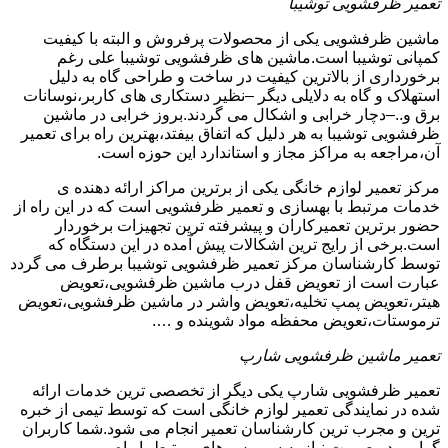
تعمیر ظرفشویی توشیبا
ماشین ظرفشویی یکی از محصولات پرفروش و البته با کیفیت
کمپانی توشیبا است.ماشین های ظرفشویی توشیبا علی رغم
برخورداری از بالاترین کیفیت در ساخت و طراحی گاه به دلیل
استهلاک و گاه به دلایلی دیگر –نظیر دستکاری های کاربر،نوسانات
برق و..–دچار خرابی و اشکال می گردند.بروز خرابی در ماشین
ظرفشویی توشیبا به هر دلیل که اتفاق بیفتد،بهترین راه برای تعمیر
آن،مراجعه به مراکز مجاز و استاندارد این حوزه است.
مرکز تعمیر لوازم خانگی یکی از برترین مراکز ارائه دهنده ی
خدمات مرتبط با بهسازی و تعمیر ظرفشویی است که در این راه از
حضور برترین تعمیرکاران و پیشرفته ترین تجهیزات برخوردار
است.برخی از رایج ترین اشکالات پیش آمده در این دستگاه که
توسط کارشناسان مرکز تعمیر ظرفشویی توشیبا برطرف می گردد
عبارت است از تعویض قفل درب ماشین ظرفشویی،تعویض
هیتر،تعویض پمپ تخلیه،تعویض واشر در ماشین ظرفشویی،تعویض
ترموستات،تعویض محفظه مواد شوینده و ….
تعمیر ماشین ظرفشویی شارپ
تعمیر ظرفشویی شارپ یکی دیگر از تخصصی ترین خدمات ارائه
شده در نمایندگی تعمیر لوازم خانگی است که توسط تیمی از خبره
ترین و مجرب ترین کارشناسان تعمیر انجام می شود.شما کاربران
گرامی در صورت نیاز به سرویس های مرتبط با راه