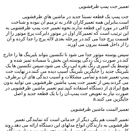
تعمیر جت پمپ ظرفشویی
جت پمپ یک قطعه نسبتا جدید در ماشین های ظرفشویی
است.بنابراین همه تعمیرکاران قادر به ترمیم آن نبوده و شناخت
کافی در مورد این قطعه ندارند.نحوه تعمیر جت پمپ ظرفشویی به
این ترتیب است که تعمیرکار اول در موتور دایرکت پرچ موتور را از
قسمت پرچ جدا می کند.در مرحله بعدی لاله پرچ را جدا کرده و آن
را از داخل هسته بیرون می آورند.
سپس پوسته موتور جدا می شود تا تکنسین بتواند بلبرینگ ها را خارج
کند.در صورت زنگ زدگی پوسته،این بخش با سمباده تمیز شده و
توسط یک اسپری رنگ نقره ایی،رنگ می شود.سپس تکنسین ها یک
بلبرینگ جدید را جایگزین بلبرینگ آسیب دیده می کنند.در نهایت جت
پمپ تعمیر شده و تمامی مشکلات و آسیب دیدگی های آن برطرف
می گردند.پس از تعمیر جت پمپ ماشین ظرفشویی می توانید بدون
هیچ ایرادی از دستگاه استفاده کنید.تیم تعمیر ماشین ظرفشویی در
صورت نیاز به تعویض جت پمپ،آن را با یک قطعه جدید و اصل
جایگزین می کنند.a
تعمیر المنت ماشین ظرفشویی
تعمیر المنت هم یکی دیگر از خدماتی است که نمایندگی تعمیر
ظرفشویی به دارندگان انواع مدلهای این دستگاه ارائه می دهد.روند
کار به این ترتیب است که پس از تامین تجهیزات مورد نیاز،دستگاه