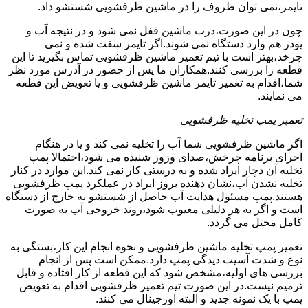
تایمر،نمی توان ظروف را در ماشین ظرفشویی شستشو داد.
چون در این صورت،درب ماشین قفل نمی شود و در نتیجه آب و
پودر هم وارد دستگاه نمی شوند.اگر تایمر سفت شده و نمی
چرخد،بهتر است با تیم تعمیر ماشین ظرفشویی تماس بگیرید تا این
قطعه را بررسی کنند.همکاران ما پس از حضور در آدرس مورد نظر
شما،اقدام به تعمیر تایمر ماشین ظرفشویی و یا تعویض این قطعه
می نمایند.
تعمیر پمپ تخلیه ظرفشویی
اگر ماشین ظرفشویی شما آب را تخلیه نمی کند و یا در هنگام
اجرای برنامه چرخش،صدای وزوز شنیده می شود،احتمالا پمپ
تخلیه آن دچار ایراد شده و به درستی کار نمی کند.این موارد در کنار
تخلیه نشدن آب،نشان دهنده بروز ایراد در عملکرد پمپ ظرفشویی
هستند.پمپ مسئول هدایت آب حاصل از شستشو به خارج از دستگاه
است و اگر به هر دلیلی معیوب شود،روند خروجی آب به صورت
کامل مختل می گردد.
تعمیر پمپ تخلیه ماشین ظرفشویی و نحوه انجام این کار،بستگی به
نوع و شدت آسیب دیدگی پمپ دارد.ممکن است پس از انجام
بررسی های اولیه،مشخص شود که این قطعه از کار افتاده و قابل
ترمیم نیست.در این صورت تیم تعمیر ظرفشویی اقدام به تعویض
پمپ با یک نمونه جدید و البته اورجینال می کنند.