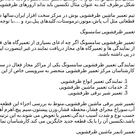
شکل برطرف کند.به عنوان مثال تکنسین باید بداند ارورهای ظرفشوی
تیم تعمیر ماشین ظرفشویی بوش در مرکز سخت افزار ایران،سالها در 
قطعاتی مثل آب پاش،موتور،ترموستات،کلیدهای پنل،برد و …،با توجه ب
تعمیر ظرفشویی سامسونگ
تعمیر ظرفشویی سامسونگ اگر چه ادعای بسیاری از تعمیرگاه های ف
از نمایندگی ها و تعمیرگاه های مجاز دریافت نمایند.در غیر اینصورت
در پی داشته باشند.
نمایندگی تعمیر ظرفشویی سامسونگ یکی از مراکز مجاز فعال در سط
کارشناسان مرکز تعمیر ظرفشویی منحصر به سرویسی خاص از این د
نمایندگی تعمیر انواع ظرفشویی
خدمات تعمیر ماشین ظرفشویی
تعمیر شیر برقی ظرفشویی
تعمیر شیر برقی ماشین ظرفشویی،منوط به بررسی اجزاء این قطعه ا
آب،سوراخ مجرای فشار،محفظه فشار،وزن پیستون،سیم پیچ،اهرم آهنی
حسب نوع و شدت آسیب دیدگی،تعمیر یا تعویض می شوند.به این ترتیب 
باشد،تکنسین آن را با یک قطعه جدید جایگزین می کند.کارشناسان نما
تعمیر تایمر ماشین ظرفشویی