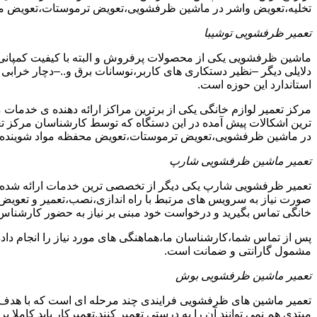
تخلیه،تعویض واشر در ماشین ظرفشویی،تعویض ترموستات،تعویض مح
تعمیر ظرفشویی توشیبا
ماشین ظرفشویی یکی از محصولات پرفروش و البته با کیفیت کمپانی ت
دلایلی دیگر –نظیر دستکاری های کاربر،نوسانات برق و..–دچار خرابی و
استاندارد این حوزه است.
مرکز تعمیر لوازم خانگی یکی از برترین مراکز ارائه دهنده ی خدمات 
ترین اشکالات پیش آمده در این دستگاه که توسط کارشناسان مرکز
در ماشین ظرفشویی،تعویض ترموستات،تعویض محفظه مواد شوینده 
تعمیر ماشین ظرفشویی شارپ
تعمیر ظرفشویی شارپ یکی دیگر از تخصصی ترین خدمات ارائه شده در
صورت نیاز به سرویس های مرتبط با راه اندازی،نصب،تعمیر و تعویض
خانگی تماس بگیرید و درخواست خود مبنی بر نیاز به حضور کارشناس
پس از تماس شما،کارشناسان ما،هماهنگی های مورد نیاز را انجام دا
مشمول گارانتی و ضمانت است.
تعمیر ماشین ظرفشویی بوش
تعمیر ماشین های ظرفشویی فرایندی چند مرحله ای است که با هدف 
مبتدی هم نمی توانند آن را به درستی تعمیر کنند.تعمیرکار باید کامل