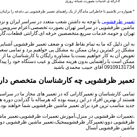
8-ارائه ی خدمات بصورت شبانه روزی
* همواره در تلاشیم تا خاطراتی ماندگار از یک راهنمای تعمیر ظرفشویی بی دغدغه را برایتان 
تعمیر ظرفشویی
با توجه به داشتن شعب متعدد در سراسر ایران و نزد
ماشین ظرفشویی در سراسر تهران بصورت تخصصی.اعزام سرویس کا
تهران و حومه.خدمات سریع.متخصصین حرفه ای.گارانتی قطعات،گارا
به این دلیل که ما به تمام نقاط قوت و ضعف تعمیر ظرفشویی آشنایی
مشکل در کمترین زمان ممکن به مشکل پی خواهیم برد و تمامی سعی 
تعویض آن به کار خواهیم بست.با مشاوره رایگان با کارشناسان ما از خ
ممکن است با.راهنمایی بدون هزینه مشکل و عیب دستگاه خود را پیدا ک
09109131734 آقای حبیب محمدی باشید
تعمیر ظرفشویی چه کارشناسان متخصص دار
تمامی کارشناسان و تعمیرکارانی که در تعمیر های مجاز ما در سراس
هستند از بهترین افراد در این زمینه بوده که هرساله با گذراندن دور
جدید مناسب ترین فرد برای تعمیر ماشین ظرفشویی شما خواهند بود.
،تعمیرات ظرفشویی در منزل،آموزش تعمیرات ظرفشویی،تعمیر ما
ظرفشویی دوو،تعمیرکار ظرفشوییمجیک،تعمیر ماشین ظرفشویی دوو
ماشین ظرفشویی آبسال