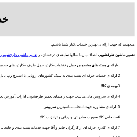
خد
متعهدیم که جهت ارائه ی بهترین خدمات،کنار شما باشیم.
تعمیر ماشین ظرفشویی
انصاف باریبا سالها سابقه ی درخشان در
تعمیر ماشین ظرفشویی
1-ارائه ی
بسته های مخصوص
حمل رختخواب-کارتن حمل ظرف –کارتن های حجیم 
2-
ا
رائه ی خدمات حرفه ای بسته بندی به سبک کشورهای اروپایی با استرج رپ-بابل رپ و 
3-
بیمه ی کالا
4-ارائه ی سرویس های مناسب جهت راهنمای تعمیر ظرفشویی ادارات،آموزش تعمیر ظرفشویی منازل و جابجایی کالا بصورت تجاری
5- ارائه ی مشاوره جهت انتخاب مناسبترین سرویس
6-جابجایی کالا بصورت صادراتی،وارداتی و ترانزیت کالا
7-ارائه ی کادری حرفه ای از کارگران خانم و آقا جهت خدمات بسته بندی و جابجایی بار