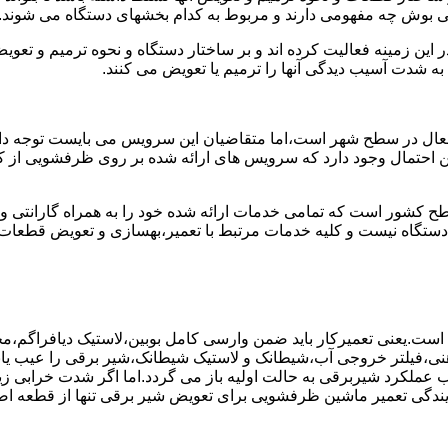
ی بوش چه مفهومی دارند و مربوط به کدام بخشهای دستگاه می شوند.
این زمینه فعالیت کرده اند و بر ساختار دستگاه و نحوه ترمیم و تع
ه شدت آسیب دیدگی آنها را ترمیم یا تعویض می کنند.
عال در سطح شهر است،اما متقاضیان این سرویس می بایست توجه داش
 این احتمال وجود دارد که سرویس های ارائه شده بر روی ظرفشویی از ک
ح کشور است که تمامی خدمات ارائه شده خود را به همراه گارانتی 
ستگاه نیست و کلیه خدمات مرتبط با تعمیر،بهسازی و تعویض قطعا
ست.یعنی تعمیرکار باید ضمن وارسی کامل بوبین،لاستیک دیافراگم،م
،فیلتر خروجی آب،شیطانک و لاستیک شیطانک،شیر برقی را عیب یابی 
عملکرد شیربرقی به حالت اولیه باز می گردد.اما اگر شدت خرابی زی
یندگی تعمیر ماشین ظرفشویی برای تعویض شیر برقی تنها از قطعه اصل