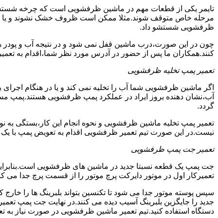
تایمر یکی از قطعات مهم در ماشین ظرفشویی است که چرخه شستشو و 
مرحله خاص متوقف شوند.مثلا ممکن است ظروف خشک نشوند و یا سایر ب
ظرفشویی شستشو داد.
چون در این صورت،درب ماشین قفل نمی شود و در نتیجه آب و پودر هم
کنند.همکاران ما پس از حضور در آدرس مورد نظر شما،اقدام به تعمیر
تعمیر پمپ تخلیه ظرفشویی
اگر ماشین ظرفشویی شما آب را تخلیه نمی کند و یا در هنگام اجرای ب
آب،نشان دهنده بروز ایراد در عملکرد پمپ ظرفشویی هستند.پمپ م
گردد.
تعمیر پمپ تخلیه ماشین ظرفشویی و نحوه انجام این کار،بستگی به ن
نیست.در این صورت تیم تعمیر ظرفشویی اقدام به تعویض پمپ با یک نمو
تعمیر جت پمپ ظرفشویی
جت پمپ یک قطعه نسبتا جدید در ماشین های ظرفشویی است.بنابراین ه
تعمیرکار اول در موتور دایرکت پرچ موتور را از قسمت پرچ جدا می کند.
سپس پوسته موتور جدا می شود تا تکنسین بتواند بلبرینگ ها را خار
جدید را جایگزین بلبرینگ آسیب دیده می کنند.در نهایت جت پمپ تع
دستگاه استفاده کنید.تیم تعمیر ماشین ظرفشویی در صورت نیاز به تع