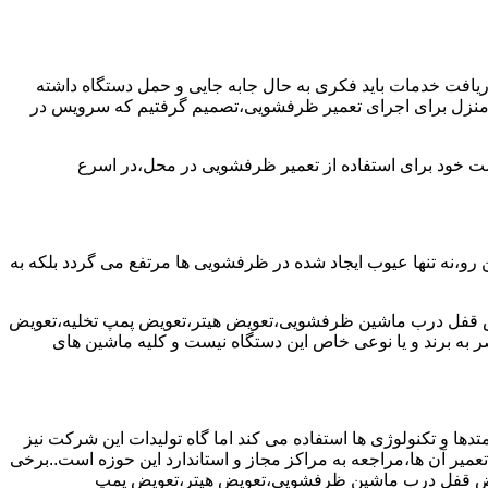
یافت خدمات باید فکری به حال جابه جایی و حمل دستگاه داشته
 و منزل برای اجرای تعمیر ظرفشویی،تصمیم گرفتیم که سرویس در
واست خود برای استفاده از تعمیر ظرفشویی در محل،در اسرع
 رو،نه تنها عیوب ایجاد شده در ظرفشویی ها مرتفع می گردد بلکه به
یض قفل درب ماشین ظرفشویی،تعویض هیتر،تعویض پمپ تخلیه،تعویض
 برند و یا نوعی خاص این دستگاه نیست و کلیه ماشین های
ها و تکنولوژی ها استفاده می کند اما گاه تولیدات این شرکت نیز
عمیر آن ها،مراجعه به مراکز مجاز و استاندارد این حوزه است..برخی
ویض قفل درب ماشین ظرفشویی،تعویض هیتر،تعویض پمپ