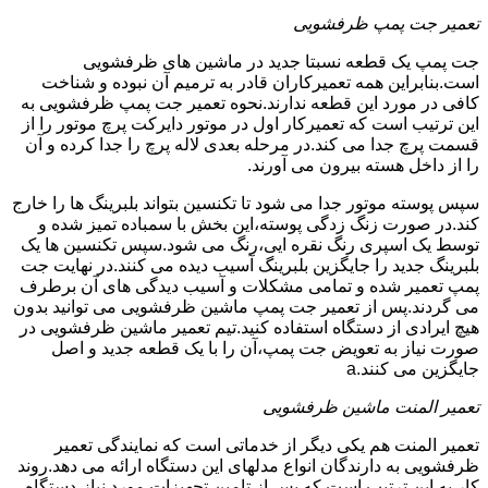
تعمیر جت پمپ ظرفشویی
جت پمپ یک قطعه نسبتا جدید در ماشین های ظرفشویی
است.بنابراین همه تعمیرکاران قادر به ترمیم آن نبوده و شناخت
کافی در مورد این قطعه ندارند.نحوه تعمیر جت پمپ ظرفشویی به
این ترتیب است که تعمیرکار اول در موتور دایرکت پرچ موتور را از
قسمت پرچ جدا می کند.در مرحله بعدی لاله پرچ را جدا کرده و آن
را از داخل هسته بیرون می آورند.
سپس پوسته موتور جدا می شود تا تکنسین بتواند بلبرینگ ها را خارج
کند.در صورت زنگ زدگی پوسته،این بخش با سمباده تمیز شده و
توسط یک اسپری رنگ نقره ایی،رنگ می شود.سپس تکنسین ها یک
بلبرینگ جدید را جایگزین بلبرینگ آسیب دیده می کنند.در نهایت جت
پمپ تعمیر شده و تمامی مشکلات و آسیب دیدگی های آن برطرف
می گردند.پس از تعمیر جت پمپ ماشین ظرفشویی می توانید بدون
هیچ ایرادی از دستگاه استفاده کنید.تیم تعمیر ماشین ظرفشویی در
صورت نیاز به تعویض جت پمپ،آن را با یک قطعه جدید و اصل
جایگزین می کنند.a
تعمیر المنت ماشین ظرفشویی
تعمیر المنت هم یکی دیگر از خدماتی است که نمایندگی تعمیر
ظرفشویی به دارندگان انواع مدلهای این دستگاه ارائه می دهد.روند
کار به این ترتیب است که پس از تامین تجهیزات مورد نیاز،دستگاه