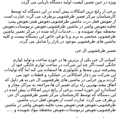
ویژه در حین تعمیر،کیفیت اولیه دستگاه بازیابی می گردد.
برخی از رایج ترین اشکالات پیش آمده در این دستگاه که توسط
کارشناسان مرکز تعمیر ظرفشویی برطرف می گردد عبارت است
از تعویض قفل درب ماشین ظرفشویی،تعویض هیتر،تعویض پمپ
تخلیه،تعویض واشر در ماشین ظرفشویی،تعویض ترموستات،تعویض
محفظه مواد شوینده و …..خدمات ارائه شده در مرکز تعمیر ماشین
ظرفشویی منحصر به برند و یا نوعی خاص این دستگاه نیست و کلیه
ماشین های ظرفشویی موجود در بازار را شامل می گردد.
تعمیر ظرفشویی ال جی
کمپانی ال جی یکی از برترین ها در حوزه ساخت و تولید لوازم
خانگی است.اگر چه این شرکت در ساخت لوازم خانگی خود از
پیشرفته ترین متدها و تکنولوژی ها استفاده می کند اما گاه تولیدات
این شرکت نیز دچار اشکالاتی در عملکرد و قطعات خود می
گردند.بروز خرابی در ماشین های ظرفشویی ال جی به هر دلیل که
اتفاق بیفتد،بهترین راه برای تعمیر آن ها،مراجعه به مراکز مجاز و
استاندارد این حوزه است..برخی از رایج ترین اشکالات پیش آمده در
این دستگاه که توسط کارشناسان مرکز تعمیر ظرفشویی ال جی
برطرف می گردد عبارت است از تعویض قفل درب ماشین
ظرفشویی،تعویض هیتر،تعویض پمپ تخلیه،تعویض واشر در ماشین
ظرفشویی،تعویض ترموستات،تعویض محفظه مواد شوینده و …..