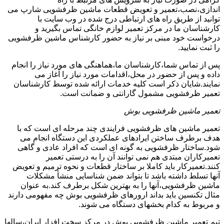
اندازی،نصب،تعمیر و تعویض قطعات ماشین ظرفشویی شارپ می
توانید از طریق راه های ارتباطی درج شده در وب سایت با
کارشناسان ما در مرکز تعمیر لوازم خانگی تماس بگیرید و
درخواست خود مبنی بر نیاز به حضور کارشناس ماشین ظرفشویی
را ثبت نمایید.
پس از تماس شما،کارشناسان ما،هماهنگی های مورد نیاز را انجام
داده و پس از حضور در محل،اقدامات مورد نیاز را آغاز می
نمایند.شایان ذکر است کلیه خدمات ارائه شده توسط کارشناسان
تعمیر ظرفشویی مشمول گارانتی و ضمانت است.
تعمیر ماشین ظرفشویی بوش
تعمیر ماشین های ظرفشویی فرایندی چند مرحله ای است که با
هدف برطرف ساختن ایرادهای عملکردی این دستگاه انجام می
شود.ساختار ظرفشویی به گونه ای است که افراد عادی و گاهی
تعمیرکاران مبتدی هم نمی توانند آن را به درستی تعمیر
کنند.تعمیرکار باید کاملا بر ساختار قطعات و نحوه ترمیم و تعویض
آنها تسلط داشته باشد تا بتواند ضمن شناسایی منشأ مشکلات
ماشین ظرفشویی،آنها را به بهترین شکل برطرف کند.به عنوان
مثال تکنسین باید بداند ارورهای ظرفشویی بوش چه مفهومی دارند
و مربوط به کدام بخشهای دستگاه می شوند.
تیم تعمیر ماشین ظرفشویی بوش در مرکز سخت افزار ایران،سالها