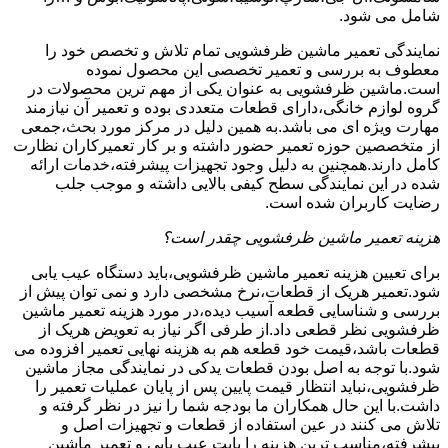
شامل می شود.
نمایندگی تعمیر ماشین ظرفشویی تمام تلاش و تخصص خود را
معطوف به بررسی و تعمیر تخصصی این محصول نموده
است.ماشین ظرفشویی به عنوان یکی از مهم ترین محصولات در
گروه لوازم خانگی،دارای قطعات متعددی بوده و تعمیر آن نیازمند
مهارت ویژه ای می باشد.به همین دلیل در مرکز مورد بحث،جمعی
از متخصصین حوزه تعمیر حضور داشته و بر کار تعمیرکاران نظارت
کامل دارند.همچنین به دلیل وجود تجهیزات پیشرفته،خدمات ارائه
شده در این نمایندگی سطح کیفی بالایی داشته و موجب جلب
رضایت کاربران شده است.
هزینه تعمیر ماشین ظرفشویی چقدر است؟
برای تعیین هزینه تعمیر ماشین ظرفشویی،باید دستگاه عیب یابی
شود.تعمیر هریک از قطعات،نرخ مشخصی دارد و نمی توان پیش از
بررسی و شناسایی قطعه آسیب دیده،در مورد هزینه تعمیر ماشین
ظرفشویی نظر قطعی داد.از طرفی اگر نیاز به تعویض هریک از
قطعات باشد،قیمت خود قطعه هم به هزینه نهایی تعمیر افزوده می
شود.با توجه به اصل بودن قطعات یدکی در نمایندگی مجاز ماشین
ظرفشویی،نباید انتظار قیمت پایین پس از پایان عملیات تعمیر را
داشت.با این حال همکاران ما بودجه شما را نیز در نظر گرفته و
تلاش می کنند در عین استفاده از قطعات و تجهیزات اصل و
پیشرفته،مناسب ترین هزینه را بابت عیب یابی و تعمیر ماشین