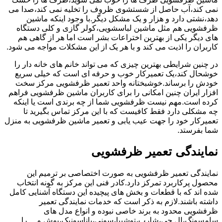
نمی کند،آب حاصل از شستشوی ظروف را تخلیه نمی کند،صدا می
دهد،نشتی دارد و هزار و یک مشکل دیگر.با وجود اینکه ماشین
ظرفشویی هم مثل ماشین لباسشویی،کولر گازی و کلی دستگاه
های دیگر یکی از بهترین اختراعات بشر است اما هر از گاهی هم
کاربران را اذیت می کند و با هر یک از این مشکلات مواجه می شود.
در چنین شرایطی بهترین چیزی که می تواند خانم های خانه دار را
خوشحال کند،یک تعمیرکار خوب و حرفه ای است که خیلی سریع
خودش را برساند.خوشبختانه واحد تعمیر ظرفشویی مرکز سخت
افزار ایران چنین امکانی را برای کاربران ماشین ظرفشویی فراهم
کرده است.مهم نیست ظرفشویی شما از چه برندی است یا اینکه
چه مشکلی دارد فقط کافیست که با این مرکز تماس بگیرید تا
تعمیرکار خود را جهت عیب یابی و تعمیر ماشین ظرفشویی به منزل
شما بفرستد.
نمایندگی تعمیر ظرفشویی
نمایندگی تعمیر ظرفشویی به صورت اختصاصی بر ترمیم این
محصول پرکاربرد تمرکز دارد.کادر فنی این مرکز به گونه انتخاب
شده اند که با قطعات و بخش های پیچیده این دستگاه آشنایی کامل
داشته باشند.لازم به ذکر است که خدمات نمایندگی تعمیر
ظرفشویی محدود به برند خاصی نبوده و انواع مدل های
سامسونگ،ال جی،شارپ،توشیبا،سونی،پاناسونیک،بوش و …را