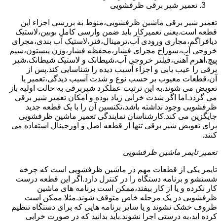
تعمیر شیر برقی ظرفشویی
تعمیر شیر برقی ماشین ظرفشویی،منوط به بررسی اجزاء این
قطعه است.یعنی تعمیرکار باید ضمن وارسی کامل بوبین،لاستیک
دیافراگم،مجاری ورودی آب،ترمینال،فنر،لاستیک آب بندی،مجرای
خروجی آب،سوراخ مجرای فشار،محفظه فشار،وزن پیستون،سیم
پیچ،اهرم آهنی،فیلتر خروجی آب،شیطانک و لاستیک شیطانک،شیر
برقی را عیب یابی و اجزاء آسیب دیده را شناسایی کند.پس از
آن،قطعات معیوب بر حسب نوع و شدت آسیب دیدگی،تعمیر یا
تعویض می شوند.به این ترتیب عملکرد شیربرقی به حالت اولیه باز
می گردد.اما اگر شدت خرابی زیاد بوده و امکان تعمیر شیر برقی
ظرفشویی وجود نداشته باشد،تکنسین آن را با یک قطعه جدید
جایگزین می کند.کارشناسان نمایندگی تعمیر ماشین ظرفشویی
برای تعویض شیر برقی تنها از قطعه اصل و اورجینال استفاده می
کنند.
تعمیر تایمر ماشین ظرفشویی
تایمر یکی از قطعات مهم در ماشین ظرفشویی است که چرخه
شستشو و برنامه دستگاه را در کنترل دارد.اگر این قطعه درست
کار نکرده و یا از کار بیفتد،ممکن است برنامه های ماشین
ظرفشویی در یک مرحله خاص متوقف شوند.مثلا ممکن است
ظروف خشک نشوند و یا سایر برنامه هایی که برای دستگاه تنظیم
کرده اید،به درستی اجرا نشوند.باید بدانید که در صورت خرابی