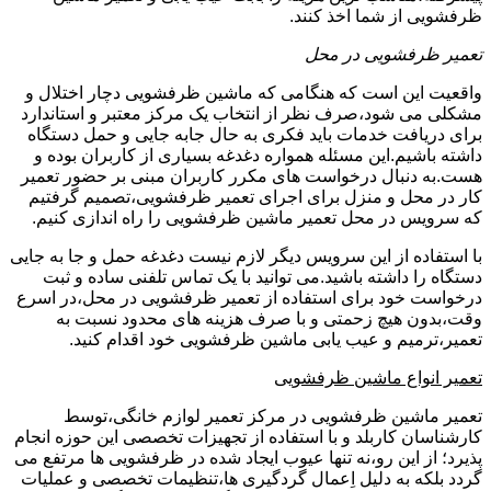
ظرفشویی از شما اخذ کنند.
تعمیر ظرفشویی در محل
واقعیت این است که هنگامی که ماشین ظرفشویی دچار اختلال و
مشکلی می شود،صرف نظر از انتخاب یک مرکز معتبر و استاندارد
برای دریافت خدمات باید فکری به حال جابه جایی و حمل دستگاه
داشته باشیم.این مسئله همواره دغدغه بسیاری از کاربران بوده و
هست.به دنبال درخواست های مکرر کاربران مبنی بر حضور تعمیر
کار در محل و منزل برای اجرای تعمیر ظرفشویی،تصمیم گرفتیم
که سرویس در محل تعمیر ماشین ظرفشویی را راه اندازی کنیم.
با استفاده از این سرویس دیگر لازم نیست دغدغه حمل و جا به جایی
دستگاه را داشته باشید.می توانید با یک تماس تلفنی ساده و ثبت
درخواست خود برای استفاده از تعمیر ظرفشویی در محل،در اسرع
وقت،بدون هیچ زحمتی و با صرف هزینه های محدود نسبت به
تعمیر،ترمیم و عیب یابی ماشین ظرفشویی خود اقدام کنید.
تعمیر انواع ماشین ظرفشویی
تعمیر ماشین ظرفشویی در مرکز تعمیر لوازم خانگی،توسط
کارشناسان کاربلد و با استفاده از تجهیزات تخصصی این حوزه انجام
پذیرد؛ از این رو،نه تنها عیوب ایجاد شده در ظرفشویی ها مرتفع می
گردد بلکه به دلیل اِعمال گردگیری ها،تنظیمات تخصصی و عملیات