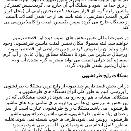
از برق جدا می شود و شیلنگ آب آن خارج می گردد.سپس تعمیرکار
ماشین را به گونه ای قرار می دهد که به بخش پایینی آن (محل قرار
گیری المنت)دسترسی داشته باشد.بعد از جدا شدن اتصالات،المنت
از دستگاه خارج می گردد.سپس تکنسین المنت را کاملا بررسی می
کند.
در صورت امکان تعمیر،بخش های آسیب دیده این قطعه ترمیم
خواهند شد.البته معمولا امکان تعمیر المنت ماشین ظرفشویی وجود
ندارد و باید آن را تعویض کرد.در چنین شرایطی این قطعه با نمونه
اورجینال جایگزین می شود تا دستگاه مطابق روال عادی از آب گرم
استفاده کند.خرابی المنت می تواند منجر به گرم نشدن آب و به
دنبال آن،تمیز نشدن ظروف گردد.
مشکلات رایج ظرفشویی
در این بخش قصد داریم چند نمونه از رایج ترین مشکلات ظرفشویی
را بررسی کنیم.به طور کلی انواع دستگاه های ظرفشویی با
مشکلاتی مشابه با هم رو به رو می شوند.در نتیجه مشکلاتی که در
این بخش به بررسی آن ها می پردازیم برای تمامی برند های ماشین
ظرفشویی می باشد.مشکلات رایج ظرفشویی عبارت است از :سر
و صدای زیاد ماشین ظرفشویی،نشتی ماشین ظرفشویی،ماشین
ظرفشویی روشن نمی شود،ظرف ها خوب شسته نمی شوند،تخلیه
به طور کامل انجام نمی شود،ماشین با آب پر نمی شود،مسدود
شدن پخش کننده مواد شوینده،ظروف به طور کامل خشک نمی