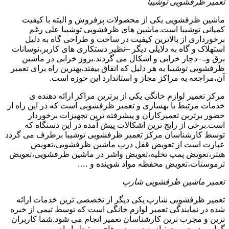
تعمیر ظرفشویی توشیبا
ماشین ظرفشویی یکی از محصولات پرفروش و البته با کیفیت
کمپانی توشیبا است.ماشین های ظرفشویی توشیبا علی رغم
برخورداری از بالاترین کیفیت در ساخت و طراحی گاه به دلیل
استهلاک و گاه به دلایلی دیگر –نظیر دستکاری های کاربر،نوسانات
برق و..–دچار خرابی و اشکال می گردند.بروز خرابی در ماشین
ظرفشویی توشیبا به هر دلیل که اتفاق بیفتد،بهترین راه برای تعمیر
آن،مراجعه به مراکز مجاز و استاندارد این حوزه است.
مرکز تعمیر لوازم خانگی یکی از برترین مراکز ارائه دهنده ی
خدمات مرتبط با بهسازی و تعمیر ظرفشویی است که در این راه از
حضور برترین تعمیرکاران و پیشرفته ترین تجهیزات برخوردار
است.برخی از رایج ترین اشکالات پیش آمده در این دستگاه که
توسط کارشناسان مرکز تعمیر ظرفشویی توشیبا برطرف می گردد
عبارت است از تعویض قفل درب ماشین ظرفشویی،تعویض
هیتر،تعویض پمپ تخلیه،تعویض واشر در ماشین ظرفشویی،تعویض
ترموستات،تعویض محفظه مواد شوینده و ….
تعمیر ماشین ظرفشویی شارپ
تعمیر ظرفشویی شارپ یکی دیگر از تخصصی ترین خدمات ارائه
شده در نمایندگی تعمیر لوازم خانگی است که توسط تیمی از خبره
ترین و مجرب ترین کارشناسان تعمیر انجام می شود.شما کاربران
گرامی در صورت نیاز به سرویس های مرتبط با راه