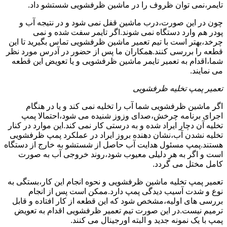
تایمر،نمی توان ظروف را در ماشین ظرفشویی شستشو داد.
چون در این صورت،درب ماشین قفل نمی شود و در نتیجه آب و
پودر هم وارد دستگاه نمی شوند.اگر تایمر سفت شده و نمی
چرخد،بهتر است با تیم تعمیر ماشین ظرفشویی تماس بگیرید تا این
قطعه را بررسی کنند.همکاران ما پس از حضور در آدرس مورد نظر
شما،اقدام به تعمیر تایمر ماشین ظرفشویی و یا تعویض این قطعه
می نمایند.
تعمیر پمپ تخلیه ظرفشویی
اگر ماشین ظرفشویی شما آب را تخلیه نمی کند و یا در هنگام
اجرای برنامه چرخش،صدای وزوز شنیده می شود،احتمالا پمپ
تخلیه آن دچار ایراد شده و به درستی کار نمی کند.این موارد در کنار
تخلیه نشدن آب،نشان دهنده بروز ایراد در عملکرد پمپ ظرفشویی
هستند.پمپ مسئول هدایت آب حاصل از شستشو به خارج از دستگاه
است و اگر به هر دلیلی معیوب شود،روند خروجی آب به صورت
کامل مختل می گردد.
تعمیر پمپ تخلیه ماشین ظرفشویی و نحوه انجام این کار،بستگی به
نوع و شدت آسیب دیدگی پمپ دارد.ممکن است پس از انجام
بررسی های اولیه،مشخص شود که این قطعه از کار افتاده و قابل
ترمیم نیست.در این صورت تیم تعمیر ظرفشویی اقدام به تعویض
پمپ با یک نمونه جدید و البته اورجینال می کنند.