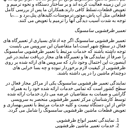
در این زمینه فعالیت کرده اند و بر ساختار دستگاه و نحوه ترمیم و
تعویض قطعات،تسلط کافی دارند.همکاران ما پس از بررسی کامل
قطعاتی مثل آب پاش،موتور،ترموستات،کلیدهای پنل،برد و …،با
توجه به شدت آسیب دیدگی آنها را ترمیم یا تعویض می کنند.
تعمیر ظرفشویی سامسونگ
تعمیر ظرفشویی سامسونگ اگر چه ادعای بسیاری از تعمیرگاه های
فعال در سطح شهر است،اما متقاضیان این سرویس می بایست
توجه داشته باشند که خدمات مرتبط با تعمیر ظرفشویی سامسونگ
را صرفاً از نمایندگی ها و تعمیرگاه های مجاز دریافت نمایند.در غیر
اینصورت این احتمال وجود دارد که سرویس های ارائه شده بر روی
ظرفشویی از کیفیت لازم برخوردار نبوده و چه بسا خرابی های
دوچندام ماشین را در پی داشته باشند.
نمایندگی تعمیر ظرفشویی سامسونگ یکی از مراکز مجاز فعال در
سطح کشور است که تمامی خدمات ارائه شده خود را به همراه
گارانتی و ضمانت به متقاضیان عرضه می دارد.خدمات ارائه شده
توسط کارشناسان مرکز تعمیر ظرفشویی منحصر به سرویسی
خاص از این دستگاه نیست و کلیه خدمات مرتبط با تعمیر،بهسازی و
تعویض قطعات ماشین ظرفشویی سامسونگ را شامل می گردد.
نمایندگی تعمیر انواع ظرفشویی
خدمات تعمیر ماشین ظرفشویی