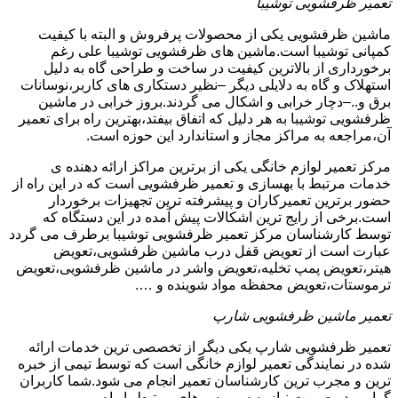
تعمیر ظرفشویی توشیبا
ماشین ظرفشویی یکی از محصولات پرفروش و البته با کیفیت
کمپانی توشیبا است.ماشین های ظرفشویی توشیبا علی رغم
برخورداری از بالاترین کیفیت در ساخت و طراحی گاه به دلیل
استهلاک و گاه به دلایلی دیگر –نظیر دستکاری های کاربر،نوسانات
برق و..–دچار خرابی و اشکال می گردند.بروز خرابی در ماشین
ظرفشویی توشیبا به هر دلیل که اتفاق بیفتد،بهترین راه برای تعمیر
آن،مراجعه به مراکز مجاز و استاندارد این حوزه است.
مرکز تعمیر لوازم خانگی یکی از برترین مراکز ارائه دهنده ی
خدمات مرتبط با بهسازی و تعمیر ظرفشویی است که در این راه از
حضور برترین تعمیرکاران و پیشرفته ترین تجهیزات برخوردار
است.برخی از رایج ترین اشکالات پیش آمده در این دستگاه که
توسط کارشناسان مرکز تعمیر ظرفشویی توشیبا برطرف می گردد
عبارت است از تعویض قفل درب ماشین ظرفشویی،تعویض
هیتر،تعویض پمپ تخلیه،تعویض واشر در ماشین ظرفشویی،تعویض
ترموستات،تعویض محفظه مواد شوینده و ….
تعمیر ماشین ظرفشویی شارپ
تعمیر ظرفشویی شارپ یکی دیگر از تخصصی ترین خدمات ارائه
شده در نمایندگی تعمیر لوازم خانگی است که توسط تیمی از خبره
ترین و مجرب ترین کارشناسان تعمیر انجام می شود.شما کاربران
گرامی در صورت نیاز به سرویس های مرتبط با راه