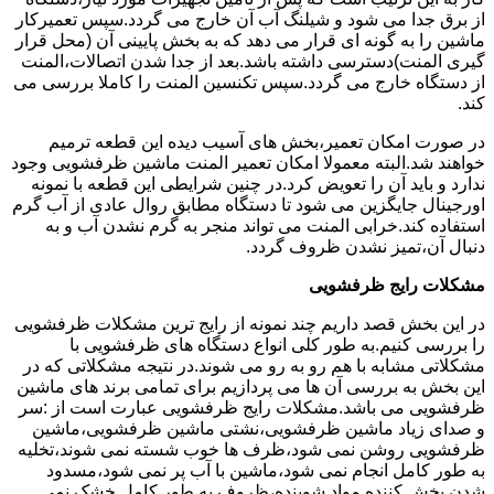
از برق جدا می شود و شیلنگ آب آن خارج می گردد.سپس تعمیرکار
ماشین را به گونه ای قرار می دهد که به بخش پایینی آن (محل قرار
گیری المنت)دسترسی داشته باشد.بعد از جدا شدن اتصالات،المنت
از دستگاه خارج می گردد.سپس تکنسین المنت را کاملا بررسی می
کند.
در صورت امکان تعمیر،بخش های آسیب دیده این قطعه ترمیم
خواهند شد.البته معمولا امکان تعمیر المنت ماشین ظرفشویی وجود
ندارد و باید آن را تعویض کرد.در چنین شرایطی این قطعه با نمونه
اورجینال جایگزین می شود تا دستگاه مطابق روال عادی از آب گرم
استفاده کند.خرابی المنت می تواند منجر به گرم نشدن آب و به
دنبال آن،تمیز نشدن ظروف گردد.
مشکلات رایج ظرفشویی
در این بخش قصد داریم چند نمونه از رایج ترین مشکلات ظرفشویی
را بررسی کنیم.به طور کلی انواع دستگاه های ظرفشویی با
مشکلاتی مشابه با هم رو به رو می شوند.در نتیجه مشکلاتی که در
این بخش به بررسی آن ها می پردازیم برای تمامی برند های ماشین
ظرفشویی می باشد.مشکلات رایج ظرفشویی عبارت است از :سر
و صدای زیاد ماشین ظرفشویی،نشتی ماشین ظرفشویی،ماشین
ظرفشویی روشن نمی شود،ظرف ها خوب شسته نمی شوند،تخلیه
به طور کامل انجام نمی شود،ماشین با آب پر نمی شود،مسدود
شدن پخش کننده مواد شوینده،ظروف به طور کامل خشک نمی