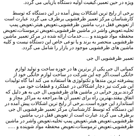
ویژه در حین تعمیر،کیفیت اولیه دستگاه بازیابی می گردد.
برخی از رایج ترین اشکالات پیش آمده در این دستگاه که توسط
کارشناسان مرکز تعمیر ظرفشویی برطرف می گردد عبارت است
از تعویض قفل درب ماشین ظرفشویی،تعویض هیتر،تعویض پمپ
تخلیه،تعویض واشر در ماشین ظرفشویی،تعویض ترموستات،تعویض
محفظه مواد شوینده و …..خدمات ارائه شده در مرکز تعمیر ماشین
ظرفشویی منحصر به برند و یا نوعی خاص این دستگاه نیست و کلیه
ماشین های ظرفشویی موجود در بازار را شامل می گردد.
تعمیر ظرفشویی ال جی
کمپانی ال جی یکی از برترین ها در حوزه ساخت و تولید لوازم
خانگی است.اگر چه این شرکت در ساخت لوازم خانگی خود از
پیشرفته ترین متدها و تکنولوژی ها استفاده می کند اما گاه تولیدات
این شرکت نیز دچار اشکالاتی در عملکرد و قطعات خود می
گردند.بروز خرابی در ماشین های ظرفشویی ال جی به هر دلیل که
اتفاق بیفتد،بهترین راه برای تعمیر آن ها،مراجعه به مراکز مجاز و
استاندارد این حوزه است..برخی از رایج ترین اشکالات پیش آمده در
این دستگاه که توسط کارشناسان مرکز تعمیر ظرفشویی ال جی
برطرف می گردد عبارت است از تعویض قفل درب ماشین
ظرفشویی،تعویض هیتر،تعویض پمپ تخلیه،تعویض واشر در ماشین
ظرفشویی،تعویض ترموستات،تعویض محفظه مواد شوینده و …..