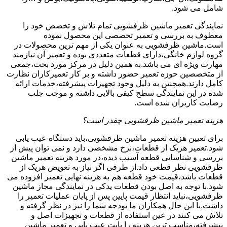
شامل می شود.
نمایندگی تعمیر ماشین ظرفشویی تمام تلاش و تخصص خود را
معطوف به بررسی و تعمیر تخصصی این محصول نموده
است.ماشین ظرفشویی به عنوان یکی از مهم ترین محصولات در
گروه لوازم خانگی،دارای قطعات متعددی بوده و تعمیر آن نیازمند
مهارت ویژه ای می باشد.به همین دلیل در مرکز مورد بحث،جمعی
از متخصصین حوزه تعمیر حضور داشته و بر کار تعمیرکاران نظارت
کامل دارند.همچنین به دلیل وجود تجهیزات پیشرفته،خدمات ارائه
شده در این نمایندگی سطح کیفی بالایی داشته و موجب جلب
رضایت کاربران شده است.
هزینه تعمیر ماشین ظرفشویی چقدر است؟
برای تعیین هزینه تعمیر ماشین ظرفشویی،باید دستگاه عیب یابی
شود.تعمیر هریک از قطعات،نرخ مشخصی دارد و نمی توان پیش از
بررسی و شناسایی قطعه آسیب دیده،در مورد هزینه تعمیر ماشین
ظرفشویی نظر قطعی داد.از طرفی اگر نیاز به تعویض هریک از
قطعات باشد،قیمت خود قطعه هم به هزینه نهایی تعمیر افزوده می
شود.با توجه به اصل بودن قطعات یدکی در نمایندگی مجاز ماشین
ظرفشویی،نباید انتظار قیمت پایین پس از پایان عملیات تعمیر را
داشت.با این حال همکاران ما بودجه شما را نیز در نظر گرفته و
تلاش می کنند در عین استفاده از قطعات و تجهیزات اصل و
پیشرفته،مناسب ترین هزینه را بابت عیب یابی و تعمیر ماشین