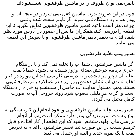
تایمر،نمی توان ظروف را در ماشین ظرفشویی شستشو داد.
چون در این صورت،درب ماشین قفل نمی شود و در نتیجه آب و
پودر هم وارد دستگاه نمی شوند.اگر تایمر سفت شده و نمی
چرخد،بهتر است با تیم تعمیر ماشین ظرفشویی تماس بگیرید تا این
قطعه را بررسی کنند.همکاران ما پس از حضور در آدرس مورد نظر
شما،اقدام به تعمیر تایمر ماشین ظرفشویی و یا تعویض این قطعه
می نمایند.
تعمیر پمپ تخلیه ظرفشویی
اگر ماشین ظرفشویی شما آب را تخلیه نمی کند و یا در هنگام
اجرای برنامه چرخش،صدای وزوز شنیده می شود،احتمالا پمپ
تخلیه آن دچار ایراد شده و به درستی کار نمی کند.این موارد در کنار
تخلیه نشدن آب،نشان دهنده بروز ایراد در عملکرد پمپ ظرفشویی
هستند.پمپ مسئول هدایت آب حاصل از شستشو به خارج از دستگاه
است و اگر به هر دلیلی معیوب شود،روند خروجی آب به صورت
کامل مختل می گردد.
تعمیر پمپ تخلیه ماشین ظرفشویی و نحوه انجام این کار،بستگی به
نوع و شدت آسیب دیدگی پمپ دارد.ممکن است پس از انجام
بررسی های اولیه،مشخص شود که این قطعه از کار افتاده و قابل
ترمیم نیست.در این صورت تیم تعمیر ظرفشویی اقدام به تعویض
پمپ با یک نمونه جدید و البته اورجینال می کنند.