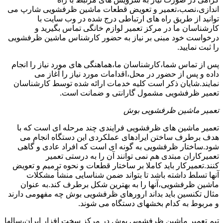
اندازی،نصب،تعمیر و تعویض قطعات ماشین ظرفشویی شارپ می
توانید از طریق راه های ارتباطی درج شده در وب سایت با
کارشناسان ما در مرکز تعمیر لوازم خانگی تماس بگیرید و
درخواست خود مبنی بر نیاز به حضور کارشناس ماشین ظرفشویی
را ثبت نمایید.
پس از تماس شما،کارشناسان ما،هماهنگی های مورد نیاز را انجام
داده و پس از حضور در محل،اقدامات مورد نیاز را آغاز می
نمایند.شایان ذکر است کلیه خدمات ارائه شده توسط کارشناسان
تعمیر ظرفشویی مشمول گارانتی و ضمانت است.
تعمیر ماشین ظرفشویی بوش
تعمیر ماشین های ظرفشویی فرایندی چند مرحله ای است که با
هدف برطرف ساختن ایرادهای عملکردی این دستگاه انجام می
شود.ساختار ظرفشویی به گونه ای است که افراد عادی و گاهی
تعمیرکاران مبتدی هم نمی توانند آن را به درستی تعمیر
کنند.تعمیرکار باید کاملا بر ساختار قطعات و نحوه ترمیم و تعویض
آنها تسلط داشته باشد تا بتواند ضمن شناسایی منشأ مشکلات
ماشین ظرفشویی،آنها را به بهترین شکل برطرف کند.به عنوان
مثال تکنسین باید بداند ارورهای ظرفشویی بوش چه مفهومی دارند
و مربوط به کدام بخشهای دستگاه می شوند.
تیم تعمیر ماشین ظرفشویی بوش در مرکز سخت افزار ایران،سالها