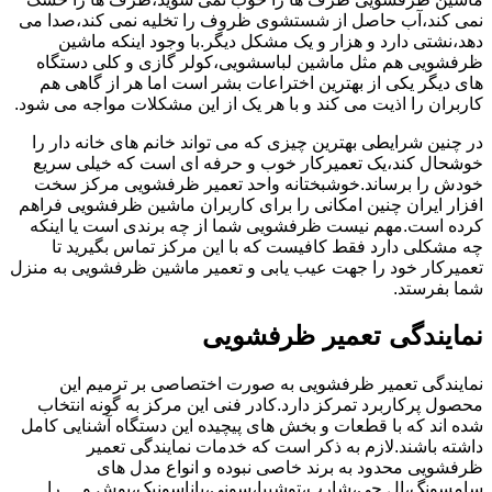
نمی کند،آب حاصل از شستشوی ظروف را تخلیه نمی کند،صدا می
دهد،نشتی دارد و هزار و یک مشکل دیگر.با وجود اینکه ماشین
ظرفشویی هم مثل ماشین لباسشویی،کولر گازی و کلی دستگاه
های دیگر یکی از بهترین اختراعات بشر است اما هر از گاهی هم
کاربران را اذیت می کند و با هر یک از این مشکلات مواجه می شود.
در چنین شرایطی بهترین چیزی که می تواند خانم های خانه دار را
خوشحال کند،یک تعمیرکار خوب و حرفه ای است که خیلی سریع
خودش را برساند.خوشبختانه واحد تعمیر ظرفشویی مرکز سخت
افزار ایران چنین امکانی را برای کاربران ماشین ظرفشویی فراهم
کرده است.مهم نیست ظرفشویی شما از چه برندی است یا اینکه
چه مشکلی دارد فقط کافیست که با این مرکز تماس بگیرید تا
تعمیرکار خود را جهت عیب یابی و تعمیر ماشین ظرفشویی به منزل
شما بفرستد.
نمایندگی تعمیر ظرفشویی
نمایندگی تعمیر ظرفشویی به صورت اختصاصی بر ترمیم این
محصول پرکاربرد تمرکز دارد.کادر فنی این مرکز به گونه انتخاب
شده اند که با قطعات و بخش های پیچیده این دستگاه آشنایی کامل
داشته باشند.لازم به ذکر است که خدمات نمایندگی تعمیر
ظرفشویی محدود به برند خاصی نبوده و انواع مدل های
سامسونگ،ال جی،شارپ،توشیبا،سونی،پاناسونیک،بوش و …را