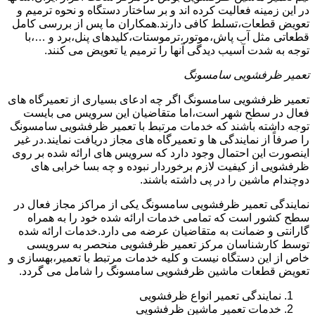
در این زمینه فعالیت کرده اند و بر ساختار دستگاه و نحوه ترمیم و
تعویض قطعات،تسلط کافی دارند.همکاران ما پس از بررسی کامل
قطعاتی مثل آب پاش،موتور،ترموستات،کلیدهای پنل،برد و …،با
توجه به شدت آسیب دیدگی آنها را ترمیم یا تعویض می کنند.
تعمیر ظرفشویی سامسونگ
تعمیر ظرفشویی سامسونگ اگر چه ادعای بسیاری از تعمیرگاه های
فعال در سطح شهر است،اما متقاضیان این سرویس می بایست
توجه داشته باشند که خدمات مرتبط با تعمیر ظرفشویی سامسونگ
را صرفاً از نمایندگی ها و تعمیرگاه های مجاز دریافت نمایند.در غیر
اینصورت این احتمال وجود دارد که سرویس های ارائه شده بر روی
ظرفشویی از کیفیت لازم برخوردار نبوده و چه بسا خرابی های
دوچندام ماشین را در پی داشته باشند.
نمایندگی تعمیر ظرفشویی سامسونگ یکی از مراکز مجاز فعال در
سطح کشور است که تمامی خدمات ارائه شده خود را به همراه
گارانتی و ضمانت به متقاضیان عرضه می دارد.خدمات ارائه شده
توسط کارشناسان مرکز تعمیر ظرفشویی منحصر به سرویسی
خاص از این دستگاه نیست و کلیه خدمات مرتبط با تعمیر،بهسازی و
تعویض قطعات ماشین ظرفشویی سامسونگ را شامل می گردد.
نمایندگی تعمیر انواع ظرفشویی
خدمات تعمیر ماشین ظرفشویی