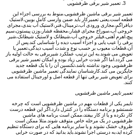
تعمیر شیر برقی ظرفشویی
تعمیر شیر برقی ماشین ظرفشویی،منوط به بررسی اجزاء این
قطعه است.یعنی تعمیرکار باید ضمن وارسی کامل بوبین،لاستیک
دیافراگم،مجاری ورودی آب،ترمینال،فنر،لاستیک آب بندی،مجرای
خروجی آب،سوراخ مجرای فشار،محفظه فشار،وزن پیستون،سیم
پیچ،اهرم آهنی،فیلتر خروجی آب،شیطانک و لاستیک شیطانک،شیر
برقی را عیب یابی و اجزاء آسیب دیده را شناسایی کند.پس از
آن،قطعات معیوب بر حسب نوع و شدت آسیب دیدگی،تعمیر یا
تعویض می شوند.به این ترتیب عملکرد شیربرقی به حالت اولیه باز
می گردد.اما اگر شدت خرابی زیاد بوده و امکان تعمیر شیر برقی
ظرفشویی وجود نداشته باشد،تکنسین آن را با یک قطعه جدید
جایگزین می کند.کارشناسان نمایندگی تعمیر ماشین ظرفشویی
برای تعویض شیر برقی تنها از قطعه اصل و اورجینال استفاده می
کنند.
تعمیر تایمر ماشین ظرفشویی
تایمر یکی از قطعات مهم در ماشین ظرفشویی است که چرخه
شستشو و برنامه دستگاه را در کنترل دارد.اگر این قطعه درست
کار نکرده و یا از کار بیفتد،ممکن است برنامه های ماشین
ظرفشویی در یک مرحله خاص متوقف شوند.مثلا ممکن است
ظروف خشک نشوند و یا سایر برنامه هایی که برای دستگاه تنظیم
کرده اید،به درستی اجرا نشوند.باید بدانید که در صورت خرابی