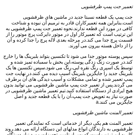
تعمیر جت پمپ ظرفشویی
جت پمپ یک قطعه نسبتا جدید در ماشین های ظرفشویی
است.بنابراین همه تعمیرکاران قادر به ترمیم آن نبوده و شناخت
کافی در مورد این قطعه ندارند.نحوه تعمیر جت پمپ ظرفشویی به
این ترتیب است که تعمیرکار اول در موتور دایرکت پرچ موتور را از
قسمت پرچ جدا می کند.در مرحله بعدی لاله پرچ را جدا کرده و آن
را از داخل هسته بیرون می آورند.
سپس پوسته موتور جدا می شود تا تکنسین بتواند بلبرینگ ها را خارج
کند.در صورت زنگ زدگی پوسته،این بخش با سمباده تمیز شده و
توسط یک اسپری رنگ نقره ایی،رنگ می شود.سپس تکنسین ها یک
بلبرینگ جدید را جایگزین بلبرینگ آسیب دیده می کنند.در نهایت جت
پمپ تعمیر شده و تمامی مشکلات و آسیب دیدگی های آن برطرف
می گردند.پس از تعمیر جت پمپ ماشین ظرفشویی می توانید بدون
هیچ ایرادی از دستگاه استفاده کنید.تیم تعمیر ماشین ظرفشویی در
صورت نیاز به تعویض جت پمپ،آن را با یک قطعه جدید و اصل
جایگزین می کنند.a
تعمیر المنت ماشین ظرفشویی
تعمیر المنت هم یکی دیگر از خدماتی است که نمایندگی تعمیر
ظرفشویی به دارندگان انواع مدلهای این دستگاه ارائه می دهد.روند
کار به این ترتیب است که پس از تامین تجهیزات مورد نیاز،دستگاه