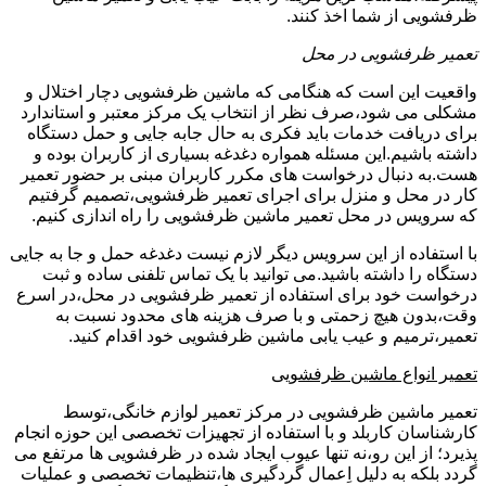
ظرفشویی از شما اخذ کنند.
تعمیر ظرفشویی در محل
واقعیت این است که هنگامی که ماشین ظرفشویی دچار اختلال و
مشکلی می شود،صرف نظر از انتخاب یک مرکز معتبر و استاندارد
برای دریافت خدمات باید فکری به حال جابه جایی و حمل دستگاه
داشته باشیم.این مسئله همواره دغدغه بسیاری از کاربران بوده و
هست.به دنبال درخواست های مکرر کاربران مبنی بر حضور تعمیر
کار در محل و منزل برای اجرای تعمیر ظرفشویی،تصمیم گرفتیم
که سرویس در محل تعمیر ماشین ظرفشویی را راه اندازی کنیم.
با استفاده از این سرویس دیگر لازم نیست دغدغه حمل و جا به جایی
دستگاه را داشته باشید.می توانید با یک تماس تلفنی ساده و ثبت
درخواست خود برای استفاده از تعمیر ظرفشویی در محل،در اسرع
وقت،بدون هیچ زحمتی و با صرف هزینه های محدود نسبت به
تعمیر،ترمیم و عیب یابی ماشین ظرفشویی خود اقدام کنید.
تعمیر انواع ماشین ظرفشویی
تعمیر ماشین ظرفشویی در مرکز تعمیر لوازم خانگی،توسط
کارشناسان کاربلد و با استفاده از تجهیزات تخصصی این حوزه انجام
پذیرد؛ از این رو،نه تنها عیوب ایجاد شده در ظرفشویی ها مرتفع می
گردد بلکه به دلیل اِعمال گردگیری ها،تنظیمات تخصصی و عملیات