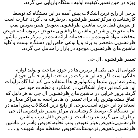
ویژه در حین تعمیر،کیفیت اولیه دستگاه بازیابی می گردد.
برخی از رایج ترین اشکالات پیش آمده در این دستگاه که توسط
کارشناسان مرکز تعمیر ظرفشویی برطرف می گردد عبارت است
از تعویض قفل درب ماشین ظرفشویی،تعویض هیتر،تعویض پمپ
تخلیه،تعویض واشر در ماشین ظرفشویی،تعویض ترموستات،تعویض
محفظه مواد شوینده و …..خدمات ارائه شده در مرکز تعمیر ماشین
ظرفشویی منحصر به برند و یا نوعی خاص این دستگاه نیست و کلیه
ماشین های ظرفشویی موجود در بازار را شامل می گردد.
تعمیر ظرفشویی ال جی
کمپانی ال جی یکی از برترین ها در حوزه ساخت و تولید لوازم
خانگی است.اگر چه این شرکت در ساخت لوازم خانگی خود از
پیشرفته ترین متدها و تکنولوژی ها استفاده می کند اما گاه تولیدات
این شرکت نیز دچار اشکالاتی در عملکرد و قطعات خود می
گردند.بروز خرابی در ماشین های ظرفشویی ال جی به هر دلیل که
اتفاق بیفتد،بهترین راه برای تعمیر آن ها،مراجعه به مراکز مجاز و
استاندارد این حوزه است..برخی از رایج ترین اشکالات پیش آمده در
این دستگاه که توسط کارشناسان مرکز تعمیر ظرفشویی ال جی
برطرف می گردد عبارت است از تعویض قفل درب ماشین
ظرفشویی،تعویض هیتر،تعویض پمپ تخلیه،تعویض واشر در ماشین
ظرفشویی،تعویض ترموستات،تعویض محفظه مواد شوینده و …..