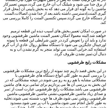
از برق جدا می شود و شیلنگ آب آن خارج می گردد.سپس تعمیرکار
ماشین را به گونه ای قرار می دهد که به بخش پایینی آن (محل قرار
گیری المنت)دسترسی داشته باشد.بعد از جدا شدن اتصالات،المنت
از دستگاه خارج می گردد.سپس تکنسین المنت را کاملا بررسی می
کند.
در صورت امکان تعمیر،بخش های آسیب دیده این قطعه ترمیم
خواهند شد.البته معمولا امکان تعمیر المنت ماشین ظرفشویی وجود
ندارد و باید آن را تعویض کرد.در چنین شرایطی این قطعه با نمونه
اورجینال جایگزین می شود تا دستگاه مطابق روال عادی از آب گرم
استفاده کند.خرابی المنت می تواند منجر به گرم نشدن آب و به
دنبال آن،تمیز نشدن ظروف گردد.
مشکلات رایج ظرفشویی
در این بخش قصد داریم چند نمونه از رایج ترین مشکلات ظرفشویی
را بررسی کنیم.به طور کلی انواع دستگاه های ظرفشویی با
مشکلاتی مشابه با هم رو به رو می شوند.در نتیجه مشکلاتی که در
این بخش به بررسی آن ها می پردازیم برای تمامی برند های ماشین
ظرفشویی می باشد.مشکلات رایج ظرفشویی عبارت است از :سر
و صدای زیاد ماشین ظرفشویی،نشتی ماشین ظرفشویی،ماشین
ظرفشویی روشن نمی شود،ظرف ها خوب شسته نمی شوند،تخلیه
به طور کامل انجام نمی شود،ماشین با آب پر نمی شود،مسدود
شدن پخش کننده مواد شوینده،ظروف به طور کامل خشک نمی