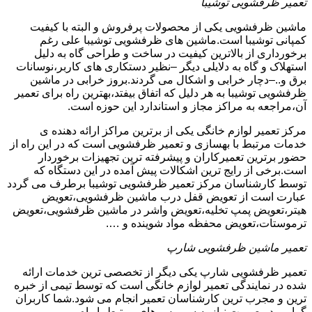
تعمیر ظرفشویی توشیبا
ماشین ظرفشویی یکی از محصولات پرفروش و البته با کیفیت
کمپانی توشیبا است.ماشین های ظرفشویی توشیبا علی رغم
برخورداری از بالاترین کیفیت در ساخت و طراحی گاه به دلیل
استهلاک و گاه به دلایلی دیگر –نظیر دستکاری های کاربر،نوسانات
برق و..–دچار خرابی و اشکال می گردند.بروز خرابی در ماشین
ظرفشویی توشیبا به هر دلیل که اتفاق بیفتد،بهترین راه برای تعمیر
آن،مراجعه به مراکز مجاز و استاندارد این حوزه است.
مرکز تعمیر لوازم خانگی یکی از برترین مراکز ارائه دهنده ی
خدمات مرتبط با بهسازی و تعمیر ظرفشویی است که در این راه از
حضور برترین تعمیرکاران و پیشرفته ترین تجهیزات برخوردار
است.برخی از رایج ترین اشکالات پیش آمده در این دستگاه که
توسط کارشناسان مرکز تعمیر ظرفشویی توشیبا برطرف می گردد
عبارت است از تعویض قفل درب ماشین ظرفشویی،تعویض
هیتر،تعویض پمپ تخلیه،تعویض واشر در ماشین ظرفشویی،تعویض
ترموستات،تعویض محفظه مواد شوینده و ….
تعمیر ماشین ظرفشویی شارپ
تعمیر ظرفشویی شارپ یکی دیگر از تخصصی ترین خدمات ارائه
شده در نمایندگی تعمیر لوازم خانگی است که توسط تیمی از خبره
ترین و مجرب ترین کارشناسان تعمیر انجام می شود.شما کاربران
گرامی در صورت نیاز به سرویس های مرتبط با راه