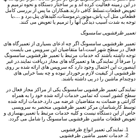
در این زمینه فعالیت کرده اند و بر ساختار دستگاه و نحوه ترمیم و
تعویض قطعات،تسلط کافی دارند.همکاران ما پس از بررسی کامل
قطعاتی مثل آب پاش،موتور،ترموستات،کلیدهای پنل،برد و …،با
توجه به شدت آسیب دیدگی آنها را ترمیم یا تعویض می کنند.
تعمیر ظرفشویی سامسونگ
تعمیر ظرفشویی سامسونگ اگر چه ادعای بسیاری از تعمیرگاه های
فعال در سطح شهر است،اما متقاضیان این سرویس می بایست
توجه داشته باشند که خدمات مرتبط با تعمیر ظرفشویی سامسونگ
را صرفاً از نمایندگی ها و تعمیرگاه های مجاز دریافت نمایند.در غیر
اینصورت این احتمال وجود دارد که سرویس های ارائه شده بر روی
ظرفشویی از کیفیت لازم برخوردار نبوده و چه بسا خرابی های
دوچندام ماشین را در پی داشته باشند.
نمایندگی تعمیر ظرفشویی سامسونگ یکی از مراکز مجاز فعال در
سطح کشور است که تمامی خدمات ارائه شده خود را به همراه
گارانتی و ضمانت به متقاضیان عرضه می دارد.خدمات ارائه شده
توسط کارشناسان مرکز تعمیر ظرفشویی منحصر به سرویسی
خاص از این دستگاه نیست و کلیه خدمات مرتبط با تعمیر،بهسازی و
تعویض قطعات ماشین ظرفشویی سامسونگ را شامل می گردد.
نمایندگی تعمیر انواع ظرفشویی
خدمات تعمیر ماشین ظرفشویی