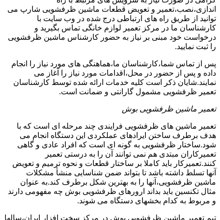
اندازی،نصب،تعمیر و تعویض قطعات ماشین ظرفشویی شارپ می
توانید از طریق راه های ارتباطی درج شده در وب سایت با
کارشناسان ما در مرکز تعمیر لوازم خانگی تماس بگیرید و
درخواست خود مبنی بر نیاز به حضور کارشناس ماشین ظرفشویی
را ثبت نمایید.
پس از تماس شما،کارشناسان ما،هماهنگی های مورد نیاز را انجام
داده و پس از حضور در محل،اقدامات مورد نیاز را آغاز می
نمایند.شایان ذکر است کلیه خدمات ارائه شده توسط کارشناسان
تعمیر ظرفشویی مشمول گارانتی و ضمانت است.
تعمیر ماشین ظرفشویی بوش
تعمیر ماشین های ظرفشویی فرایندی چند مرحله ای است که با
هدف برطرف ساختن ایرادهای عملکردی این دستگاه انجام می
شود.ساختار ظرفشویی به گونه ای است که افراد عادی و گاهی
تعمیرکاران مبتدی هم نمی توانند آن را به درستی تعمیر
کنند.تعمیرکار باید کاملا بر ساختار قطعات و نحوه ترمیم و تعویض
آنها تسلط داشته باشد تا بتواند ضمن شناسایی منشأ مشکلات
ماشین ظرفشویی،آنها را به بهترین شکل برطرف کند.به عنوان
مثال تکنسین باید بداند ارورهای ظرفشویی بوش چه مفهومی دارند
و مربوط به کدام بخشهای دستگاه می شوند.
تیم تعمیر ماشین ظرفشویی بوش در مرکز سخت افزار ایران،سالها