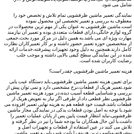
شامل می شود.
نمایندگی تعمیر ماشین ظرفشویی تمام تلاش و تخصص خود را
معطوف به بررسی و تعمیر تخصصی این محصول نموده
است.ماشین ظرفشویی به عنوان یکی از مهم ترین محصولات در
گروه لوازم خانگی،دارای قطعات متعددی بوده و تعمیر آن نیازمند
مهارت ویژه ای می باشد.به همین دلیل در مرکز مورد بحث،جمعی
از متخصصین حوزه تعمیر حضور داشته و بر کار تعمیرکاران نظارت
کامل دارند.همچنین به دلیل وجود تجهیزات پیشرفته،خدمات ارائه
شده در این نمایندگی سطح کیفی بالایی داشته و موجب جلب
رضایت کاربران شده است.
هزینه تعمیر ماشین ظرفشویی چقدر است؟
برای تعیین هزینه تعمیر ماشین ظرفشویی،باید دستگاه عیب یابی
شود.تعمیر هریک از قطعات،نرخ مشخصی دارد و نمی توان پیش از
بررسی و شناسایی قطعه آسیب دیده،در مورد هزینه تعمیر ماشین
ظرفشویی نظر قطعی داد.از طرفی اگر نیاز به تعویض هریک از
قطعات باشد،قیمت خود قطعه هم به هزینه نهایی تعمیر افزوده می
شود.با توجه به اصل بودن قطعات یدکی در نمایندگی مجاز ماشین
ظرفشویی،نباید انتظار قیمت پایین پس از پایان عملیات تعمیر را
داشت.با این حال همکاران ما بودجه شما را نیز در نظر گرفته و
تلاش می کنند در عین استفاده از قطعات و تجهیزات اصل و
پیشرفته،مناسب ترین هزینه را بابت عیب یابی و تعمیر ماشین