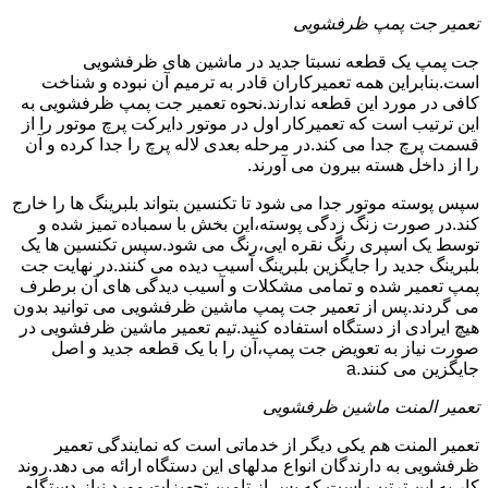
تعمیر جت پمپ ظرفشویی
جت پمپ یک قطعه نسبتا جدید در ماشین های ظرفشویی
است.بنابراین همه تعمیرکاران قادر به ترمیم آن نبوده و شناخت
کافی در مورد این قطعه ندارند.نحوه تعمیر جت پمپ ظرفشویی به
این ترتیب است که تعمیرکار اول در موتور دایرکت پرچ موتور را از
قسمت پرچ جدا می کند.در مرحله بعدی لاله پرچ را جدا کرده و آن
را از داخل هسته بیرون می آورند.
سپس پوسته موتور جدا می شود تا تکنسین بتواند بلبرینگ ها را خارج
کند.در صورت زنگ زدگی پوسته،این بخش با سمباده تمیز شده و
توسط یک اسپری رنگ نقره ایی،رنگ می شود.سپس تکنسین ها یک
بلبرینگ جدید را جایگزین بلبرینگ آسیب دیده می کنند.در نهایت جت
پمپ تعمیر شده و تمامی مشکلات و آسیب دیدگی های آن برطرف
می گردند.پس از تعمیر جت پمپ ماشین ظرفشویی می توانید بدون
هیچ ایرادی از دستگاه استفاده کنید.تیم تعمیر ماشین ظرفشویی در
صورت نیاز به تعویض جت پمپ،آن را با یک قطعه جدید و اصل
جایگزین می کنند.a
تعمیر المنت ماشین ظرفشویی
تعمیر المنت هم یکی دیگر از خدماتی است که نمایندگی تعمیر
ظرفشویی به دارندگان انواع مدلهای این دستگاه ارائه می دهد.روند
کار به این ترتیب است که پس از تامین تجهیزات مورد نیاز،دستگاه