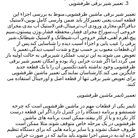
تعمیر شیر برقی ظرفشویی
تعمیر شیر برقی ماشین ظرفشویی،منوط به بررسی اجزاء این
قطعه است.یعنی تعمیرکار باید ضمن وارسی کامل بوبین،لاستیک
دیافراگم،مجاری ورودی آب،ترمینال،فنر،لاستیک آب بندی،مجرای
خروجی آب،سوراخ مجرای فشار،محفظه فشار،وزن پیستون،سیم
پیچ،اهرم آهنی،فیلتر خروجی آب،شیطانک و لاستیک شیطانک،شیر
برقی را عیب یابی و اجزاء آسیب دیده را شناسایی کند.پس از
آن،قطعات معیوب بر حسب نوع و شدت آسیب دیدگی،تعمیر یا
تعویض می شوند.به این ترتیب عملکرد شیربرقی به حالت اولیه باز
می گردد.اما اگر شدت خرابی زیاد بوده و امکان تعمیر شیر برقی
ظرفشویی وجود نداشته باشد،تکنسین آن را با یک قطعه جدید
جایگزین می کند.کارشناسان نمایندگی تعمیر ماشین ظرفشویی
برای تعویض شیر برقی تنها از قطعه اصل و اورجینال استفاده می
کنند.
تعمیر تایمر ماشین ظرفشویی
تایمر یکی از قطعات مهم در ماشین ظرفشویی است که چرخه
شستشو و برنامه دستگاه را در کنترل دارد.اگر این قطعه درست
کار نکرده و یا از کار بیفتد،ممکن است برنامه های ماشین
ظرفشویی در یک مرحله خاص متوقف شوند.مثلا ممکن است
ظروف خشک نشوند و یا سایر برنامه هایی که برای دستگاه تنظیم
کرده اید،به درستی اجرا نشوند.باید بدانید که در صورت خرابی