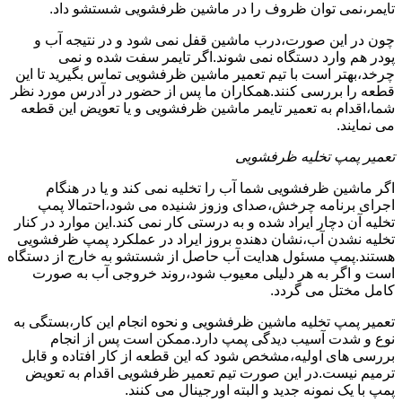
تایمر،نمی توان ظروف را در ماشین ظرفشویی شستشو داد.
چون در این صورت،درب ماشین قفل نمی شود و در نتیجه آب و
پودر هم وارد دستگاه نمی شوند.اگر تایمر سفت شده و نمی
چرخد،بهتر است با تیم تعمیر ماشین ظرفشویی تماس بگیرید تا این
قطعه را بررسی کنند.همکاران ما پس از حضور در آدرس مورد نظر
شما،اقدام به تعمیر تایمر ماشین ظرفشویی و یا تعویض این قطعه
می نمایند.
تعمیر پمپ تخلیه ظرفشویی
اگر ماشین ظرفشویی شما آب را تخلیه نمی کند و یا در هنگام
اجرای برنامه چرخش،صدای وزوز شنیده می شود،احتمالا پمپ
تخلیه آن دچار ایراد شده و به درستی کار نمی کند.این موارد در کنار
تخلیه نشدن آب،نشان دهنده بروز ایراد در عملکرد پمپ ظرفشویی
هستند.پمپ مسئول هدایت آب حاصل از شستشو به خارج از دستگاه
است و اگر به هر دلیلی معیوب شود،روند خروجی آب به صورت
کامل مختل می گردد.
تعمیر پمپ تخلیه ماشین ظرفشویی و نحوه انجام این کار،بستگی به
نوع و شدت آسیب دیدگی پمپ دارد.ممکن است پس از انجام
بررسی های اولیه،مشخص شود که این قطعه از کار افتاده و قابل
ترمیم نیست.در این صورت تیم تعمیر ظرفشویی اقدام به تعویض
پمپ با یک نمونه جدید و البته اورجینال می کنند.