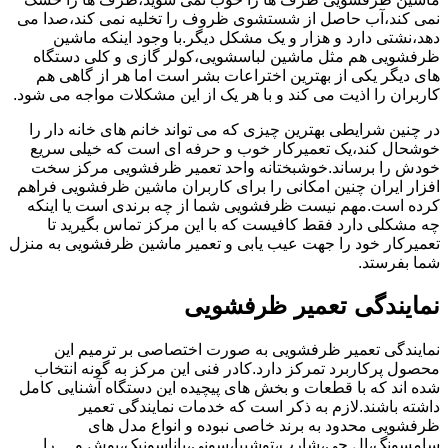
نمی کند،آب حاصل از شستشوی ظروف را تخلیه نمی کند،صدا می
دهد،نشتی دارد و هزار و یک مشکل دیگر.با وجود اینکه ماشین
ظرفشویی هم مثل ماشین لباسشویی،کولر گازی و کلی دستگاه
های دیگر یکی از بهترین اختراعات بشر است اما هر از گاهی هم
کاربران را اذیت می کند و با هر یک از این مشکلات مواجه می شود.
در چنین شرایطی بهترین چیزی که می تواند خانم های خانه دار را
خوشحال کند،یک تعمیرکار خوب و حرفه ای است که خیلی سریع
خودش را برساند.خوشبختانه واحد تعمیر ظرفشویی مرکز سخت
افزار ایران چنین امکانی را برای کاربران ماشین ظرفشویی فراهم
کرده است.مهم نیست ظرفشویی شما از چه برندی است یا اینکه
چه مشکلی دارد فقط کافیست که با این مرکز تماس بگیرید تا
تعمیرکار خود را جهت عیب یابی و تعمیر ماشین ظرفشویی به منزل
شما بفرستد.
نمایندگی تعمیر ظرفشویی
نمایندگی تعمیر ظرفشویی به صورت اختصاصی بر ترمیم این
محصول پرکاربرد تمرکز دارد.کادر فنی این مرکز به گونه انتخاب
شده اند که با قطعات و بخش های پیچیده این دستگاه آشنایی کامل
داشته باشند.لازم به ذکر است که خدمات نمایندگی تعمیر
ظرفشویی محدود به برند خاصی نبوده و انواع مدل های
سامسونگ،ال جی،شارپ،توشیبا،سونی،پاناسونیک،بوش و …را