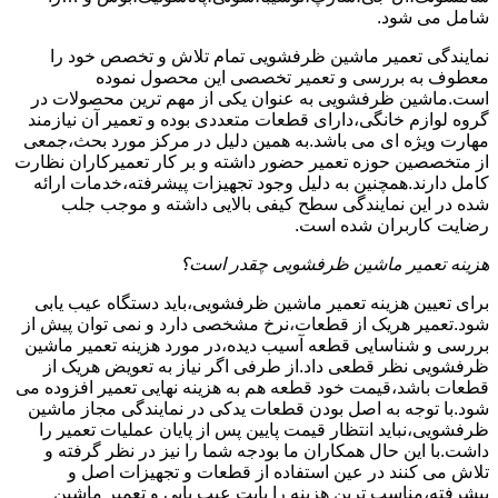
شامل می شود.
نمایندگی تعمیر ماشین ظرفشویی تمام تلاش و تخصص خود را
معطوف به بررسی و تعمیر تخصصی این محصول نموده
است.ماشین ظرفشویی به عنوان یکی از مهم ترین محصولات در
گروه لوازم خانگی،دارای قطعات متعددی بوده و تعمیر آن نیازمند
مهارت ویژه ای می باشد.به همین دلیل در مرکز مورد بحث،جمعی
از متخصصین حوزه تعمیر حضور داشته و بر کار تعمیرکاران نظارت
کامل دارند.همچنین به دلیل وجود تجهیزات پیشرفته،خدمات ارائه
شده در این نمایندگی سطح کیفی بالایی داشته و موجب جلب
رضایت کاربران شده است.
هزینه تعمیر ماشین ظرفشویی چقدر است؟
برای تعیین هزینه تعمیر ماشین ظرفشویی،باید دستگاه عیب یابی
شود.تعمیر هریک از قطعات،نرخ مشخصی دارد و نمی توان پیش از
بررسی و شناسایی قطعه آسیب دیده،در مورد هزینه تعمیر ماشین
ظرفشویی نظر قطعی داد.از طرفی اگر نیاز به تعویض هریک از
قطعات باشد،قیمت خود قطعه هم به هزینه نهایی تعمیر افزوده می
شود.با توجه به اصل بودن قطعات یدکی در نمایندگی مجاز ماشین
ظرفشویی،نباید انتظار قیمت پایین پس از پایان عملیات تعمیر را
داشت.با این حال همکاران ما بودجه شما را نیز در نظر گرفته و
تلاش می کنند در عین استفاده از قطعات و تجهیزات اصل و
پیشرفته،مناسب ترین هزینه را بابت عیب یابی و تعمیر ماشین