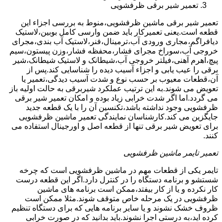
تعمیر شیر برقی ظرفشویی
تعمیر شیر برقی ماشین ظرفشویی،منوط به بررسی اجزاء این
قطعه است.یعنی تعمیرکار باید ضمن وارسی کامل بوبین،لاستیک
دیافراگم،مجاری ورودی آب،ترمینال،فنر،لاستیک آب بندی،مجرای
خروجی آب،سوراخ مجرای فشار،محفظه فشار،وزن پیستون،سیم
پیچ،اهرم آهنی،فیلتر خروجی آب،شیطانک و لاستیک شیطانک،شیر
برقی را عیب یابی و اجزاء آسیب دیده را شناسایی کند.پس از
آن،قطعات معیوب بر حسب نوع و شدت آسیب دیدگی،تعمیر یا
تعویض می شوند.به این ترتیب عملکرد شیربرقی به حالت اولیه باز
می گردد.اما اگر شدت خرابی زیاد بوده و امکان تعمیر شیر برقی
ظرفشویی وجود نداشته باشد،تکنسین آن را با یک قطعه جدید
جایگزین می کند.کارشناسان نمایندگی تعمیر ماشین ظرفشویی
برای تعویض شیر برقی تنها از قطعه اصل و اورجینال استفاده می
کنند.
تعمیر تایمر ماشین ظرفشویی
تایمر یکی از قطعات مهم در ماشین ظرفشویی است که چرخه
شستشو و برنامه دستگاه را در کنترل دارد.اگر این قطعه درست
کار نکرده و یا از کار بیفتد،ممکن است برنامه های ماشین
ظرفشویی در یک مرحله خاص متوقف شوند.مثلا ممکن است
ظروف خشک نشوند و یا سایر برنامه هایی که برای دستگاه تنظیم
کرده اید،به درستی اجرا نشوند.باید بدانید که در صورت خرابی