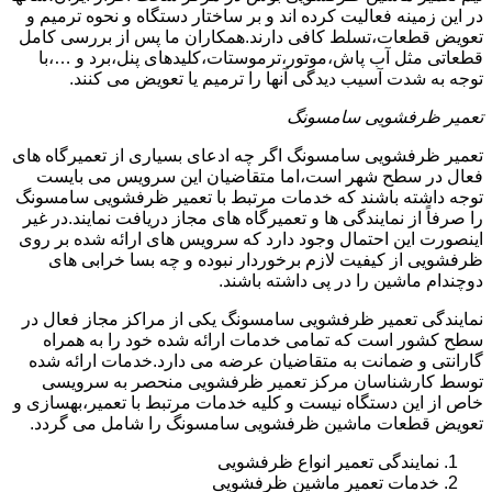
در این زمینه فعالیت کرده اند و بر ساختار دستگاه و نحوه ترمیم و
تعویض قطعات،تسلط کافی دارند.همکاران ما پس از بررسی کامل
قطعاتی مثل آب پاش،موتور،ترموستات،کلیدهای پنل،برد و …،با
توجه به شدت آسیب دیدگی آنها را ترمیم یا تعویض می کنند.
تعمیر ظرفشویی سامسونگ
تعمیر ظرفشویی سامسونگ اگر چه ادعای بسیاری از تعمیرگاه های
فعال در سطح شهر است،اما متقاضیان این سرویس می بایست
توجه داشته باشند که خدمات مرتبط با تعمیر ظرفشویی سامسونگ
را صرفاً از نمایندگی ها و تعمیرگاه های مجاز دریافت نمایند.در غیر
اینصورت این احتمال وجود دارد که سرویس های ارائه شده بر روی
ظرفشویی از کیفیت لازم برخوردار نبوده و چه بسا خرابی های
دوچندام ماشین را در پی داشته باشند.
نمایندگی تعمیر ظرفشویی سامسونگ یکی از مراکز مجاز فعال در
سطح کشور است که تمامی خدمات ارائه شده خود را به همراه
گارانتی و ضمانت به متقاضیان عرضه می دارد.خدمات ارائه شده
توسط کارشناسان مرکز تعمیر ظرفشویی منحصر به سرویسی
خاص از این دستگاه نیست و کلیه خدمات مرتبط با تعمیر،بهسازی و
تعویض قطعات ماشین ظرفشویی سامسونگ را شامل می گردد.
نمایندگی تعمیر انواع ظرفشویی
خدمات تعمیر ماشین ظرفشویی