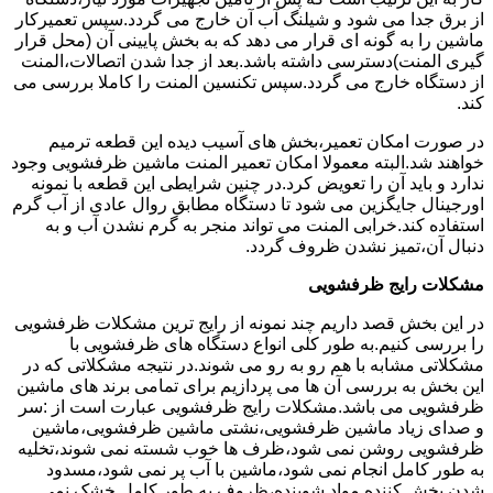
از برق جدا می شود و شیلنگ آب آن خارج می گردد.سپس تعمیرکار
ماشین را به گونه ای قرار می دهد که به بخش پایینی آن (محل قرار
گیری المنت)دسترسی داشته باشد.بعد از جدا شدن اتصالات،المنت
از دستگاه خارج می گردد.سپس تکنسین المنت را کاملا بررسی می
کند.
در صورت امکان تعمیر،بخش های آسیب دیده این قطعه ترمیم
خواهند شد.البته معمولا امکان تعمیر المنت ماشین ظرفشویی وجود
ندارد و باید آن را تعویض کرد.در چنین شرایطی این قطعه با نمونه
اورجینال جایگزین می شود تا دستگاه مطابق روال عادی از آب گرم
استفاده کند.خرابی المنت می تواند منجر به گرم نشدن آب و به
دنبال آن،تمیز نشدن ظروف گردد.
مشکلات رایج ظرفشویی
در این بخش قصد داریم چند نمونه از رایج ترین مشکلات ظرفشویی
را بررسی کنیم.به طور کلی انواع دستگاه های ظرفشویی با
مشکلاتی مشابه با هم رو به رو می شوند.در نتیجه مشکلاتی که در
این بخش به بررسی آن ها می پردازیم برای تمامی برند های ماشین
ظرفشویی می باشد.مشکلات رایج ظرفشویی عبارت است از :سر
و صدای زیاد ماشین ظرفشویی،نشتی ماشین ظرفشویی،ماشین
ظرفشویی روشن نمی شود،ظرف ها خوب شسته نمی شوند،تخلیه
به طور کامل انجام نمی شود،ماشین با آب پر نمی شود،مسدود
شدن پخش کننده مواد شوینده،ظروف به طور کامل خشک نمی