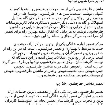
تعمیر ظرفشویی توشیبا
ماشین ظرفشویی یکی از محصولات پرفروش و البته با کیفیت
کمپانی توشیبا است.ماشین های ظرفشویی توشیبا علی رغم
برخورداری از بالاترین کیفیت در ساخت و طراحی گاه به دلیل
استهلاک و گاه به دلایلی دیگر –نظیر دستکاری های کاربر،نوسانات
برق و..–دچار خرابی و اشکال می گردند.بروز خرابی در ماشین
ظرفشویی توشیبا به هر دلیل که اتفاق بیفتد،بهترین راه برای تعمیر
آن،مراجعه به مراکز مجاز و استاندارد این حوزه است.
مرکز تعمیر لوازم خانگی یکی از برترین مراکز ارائه دهنده ی
خدمات مرتبط با بهسازی و تعمیر ظرفشویی است که در این راه از
حضور برترین تعمیرکاران و پیشرفته ترین تجهیزات برخوردار
است.برخی از رایج ترین اشکالات پیش آمده در این دستگاه که
توسط کارشناسان مرکز تعمیر ظرفشویی توشیبا برطرف می گردد
عبارت است از تعویض قفل درب ماشین ظرفشویی،تعویض
هیتر،تعویض پمپ تخلیه،تعویض واشر در ماشین ظرفشویی،تعویض
ترموستات،تعویض محفظه مواد شوینده و ….
تعمیر ماشین ظرفشویی شارپ
تعمیر ظرفشویی شارپ یکی دیگر از تخصصی ترین خدمات ارائه
شده در نمایندگی تعمیر لوازم خانگی است که توسط تیمی از خبره
ترین و مجرب ترین کارشناسان تعمیر انجام می شود.شما کاربران
گرامی در صورت نیاز به سرویس های مرتبط با راه