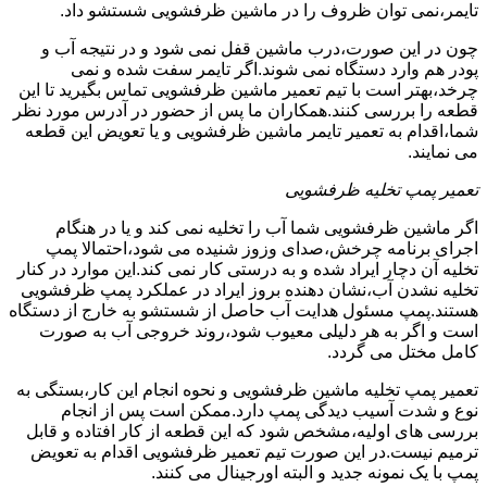
تایمر،نمی توان ظروف را در ماشین ظرفشویی شستشو داد.
چون در این صورت،درب ماشین قفل نمی شود و در نتیجه آب و
پودر هم وارد دستگاه نمی شوند.اگر تایمر سفت شده و نمی
چرخد،بهتر است با تیم تعمیر ماشین ظرفشویی تماس بگیرید تا این
قطعه را بررسی کنند.همکاران ما پس از حضور در آدرس مورد نظر
شما،اقدام به تعمیر تایمر ماشین ظرفشویی و یا تعویض این قطعه
می نمایند.
تعمیر پمپ تخلیه ظرفشویی
اگر ماشین ظرفشویی شما آب را تخلیه نمی کند و یا در هنگام
اجرای برنامه چرخش،صدای وزوز شنیده می شود،احتمالا پمپ
تخلیه آن دچار ایراد شده و به درستی کار نمی کند.این موارد در کنار
تخلیه نشدن آب،نشان دهنده بروز ایراد در عملکرد پمپ ظرفشویی
هستند.پمپ مسئول هدایت آب حاصل از شستشو به خارج از دستگاه
است و اگر به هر دلیلی معیوب شود،روند خروجی آب به صورت
کامل مختل می گردد.
تعمیر پمپ تخلیه ماشین ظرفشویی و نحوه انجام این کار،بستگی به
نوع و شدت آسیب دیدگی پمپ دارد.ممکن است پس از انجام
بررسی های اولیه،مشخص شود که این قطعه از کار افتاده و قابل
ترمیم نیست.در این صورت تیم تعمیر ظرفشویی اقدام به تعویض
پمپ با یک نمونه جدید و البته اورجینال می کنند.