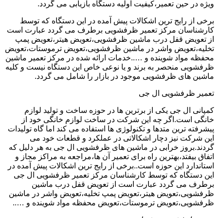
ویژه در حین تعمیر،کیفیت اولیه دستگاه بازیابی می گردد.
برخی از رایج ترین اشکالات پیش آمده در این دستگاه که توسط
کارشناسان مرکز تعمیر ظرفشویی برطرف می گردد عبارت است
از تعویض قفل درب ماشین ظرفشویی،تعویض هیتر،تعویض پمپ
تخلیه،تعویض واشر در ماشین ظرفشویی،تعویض ترموستات،تعویض
محفظه مواد شوینده و …..خدمات ارائه شده در مرکز تعمیر ماشین
ظرفشویی منحصر به برند و یا نوعی خاص این دستگاه نیست و کلیه
ماشین های ظرفشویی موجود در بازار را شامل می گردد.
تعمیر ظرفشویی ال جی
کمپانی ال جی یکی از برترین ها در حوزه ساخت و تولید لوازم
خانگی است.اگر چه این شرکت در ساخت لوازم خانگی خود از
پیشرفته ترین متدها و تکنولوژی ها استفاده می کند اما گاه تولیدات
این شرکت نیز دچار اشکالاتی در عملکرد و قطعات خود می
گردند.بروز خرابی در ماشین های ظرفشویی ال جی به هر دلیل که
اتفاق بیفتد،بهترین راه برای تعمیر آن ها،مراجعه به مراکز مجاز و
استاندارد این حوزه است..برخی از رایج ترین اشکالات پیش آمده در
این دستگاه که توسط کارشناسان مرکز تعمیر ظرفشویی ال جی
برطرف می گردد عبارت است از تعویض قفل درب ماشین
ظرفشویی،تعویض هیتر،تعویض پمپ تخلیه،تعویض واشر در ماشین
ظرفشویی،تعویض ترموستات،تعویض محفظه مواد شوینده و …..