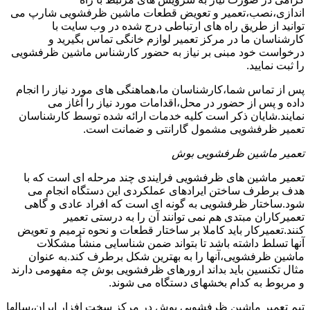
اندازی،نصب،تعمیر و تعویض قطعات ماشین ظرفشویی شارپ می
توانید از طریق راه های ارتباطی درج شده در وب سایت با
کارشناسان ما در مرکز تعمیر لوازم خانگی تماس بگیرید و
درخواست خود مبنی بر نیاز به حضور کارشناس ماشین ظرفشویی
را ثبت نمایید.
پس از تماس شما،کارشناسان ما،هماهنگی های مورد نیاز را انجام
داده و پس از حضور در محل،اقدامات مورد نیاز را آغاز می
نمایند.شایان ذکر است کلیه خدمات ارائه شده توسط کارشناسان
تعمیر ظرفشویی مشمول گارانتی و ضمانت است.
تعمیر ماشین ظرفشویی بوش
تعمیر ماشین های ظرفشویی فرایندی چند مرحله ای است که با
هدف برطرف ساختن ایرادهای عملکردی این دستگاه انجام می
شود.ساختار ظرفشویی به گونه ای است که افراد عادی و گاهی
تعمیرکاران مبتدی هم نمی توانند آن را به درستی تعمیر
کنند.تعمیرکار باید کاملا بر ساختار قطعات و نحوه ترمیم و تعویض
آنها تسلط داشته باشد تا بتواند ضمن شناسایی منشأ مشکلات
ماشین ظرفشویی،آنها را به بهترین شکل برطرف کند.به عنوان
مثال تکنسین باید بداند ارورهای ظرفشویی بوش چه مفهومی دارند
و مربوط به کدام بخشهای دستگاه می شوند.
تیم تعمیر ماشین ظرفشویی بوش در مرکز سخت افزار ایران،سالها