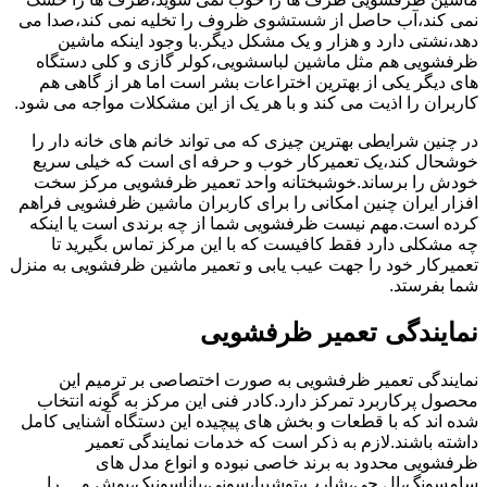
نمی کند،آب حاصل از شستشوی ظروف را تخلیه نمی کند،صدا می
دهد،نشتی دارد و هزار و یک مشکل دیگر.با وجود اینکه ماشین
ظرفشویی هم مثل ماشین لباسشویی،کولر گازی و کلی دستگاه
های دیگر یکی از بهترین اختراعات بشر است اما هر از گاهی هم
کاربران را اذیت می کند و با هر یک از این مشکلات مواجه می شود.
در چنین شرایطی بهترین چیزی که می تواند خانم های خانه دار را
خوشحال کند،یک تعمیرکار خوب و حرفه ای است که خیلی سریع
خودش را برساند.خوشبختانه واحد تعمیر ظرفشویی مرکز سخت
افزار ایران چنین امکانی را برای کاربران ماشین ظرفشویی فراهم
کرده است.مهم نیست ظرفشویی شما از چه برندی است یا اینکه
چه مشکلی دارد فقط کافیست که با این مرکز تماس بگیرید تا
تعمیرکار خود را جهت عیب یابی و تعمیر ماشین ظرفشویی به منزل
شما بفرستد.
نمایندگی تعمیر ظرفشویی
نمایندگی تعمیر ظرفشویی به صورت اختصاصی بر ترمیم این
محصول پرکاربرد تمرکز دارد.کادر فنی این مرکز به گونه انتخاب
شده اند که با قطعات و بخش های پیچیده این دستگاه آشنایی کامل
داشته باشند.لازم به ذکر است که خدمات نمایندگی تعمیر
ظرفشویی محدود به برند خاصی نبوده و انواع مدل های
سامسونگ،ال جی،شارپ،توشیبا،سونی،پاناسونیک،بوش و …را