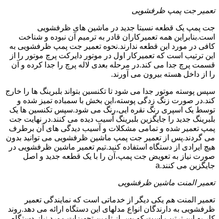
تعمیر جت پمپ ظرفشویی
جت پمپ یک قطعه نسبتا جدید در ماشین های ظرفشویی
است.بنابراین همه تعمیرکاران قادر به ترمیم آن نبوده و شناخت
کافی در مورد این قطعه ندارند.نحوه تعمیر جت پمپ ظرفشویی به
این ترتیب است که تعمیرکار اول در موتور دایرکت پرچ موتور را از
قسمت پرچ جدا می کند.در مرحله بعدی لاله پرچ را جدا کرده و آن
را از داخل هسته بیرون می آورند.
سپس پوسته موتور جدا می شود تا تکنسین بتواند بلبرینگ ها را خارج
کند.در صورت زنگ زدگی پوسته،این بخش با سمباده تمیز شده و
توسط یک اسپری رنگ نقره ایی،رنگ می شود.سپس تکنسین ها یک
بلبرینگ جدید را جایگزین بلبرینگ آسیب دیده می کنند.در نهایت جت
پمپ تعمیر شده و تمامی مشکلات و آسیب دیدگی های آن برطرف
می گردند.پس از تعمیر جت پمپ ماشین ظرفشویی می توانید بدون
هیچ ایرادی از دستگاه استفاده کنید.تیم تعمیر ماشین ظرفشویی در
صورت نیاز به تعویض جت پمپ،آن را با یک قطعه جدید و اصل
جایگزین می کنند.a
تعمیر المنت ماشین ظرفشویی
تعمیر المنت هم یکی دیگر از خدماتی است که نمایندگی تعمیر
ظرفشویی به دارندگان انواع مدلهای این دستگاه ارائه می دهد.روند
کار به این ترتیب است که پس از تامین تجهیزات مورد نیاز،دستگاه