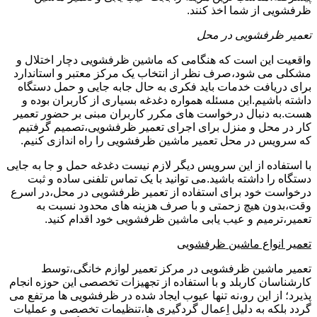
ظرفشویی از شما اخذ کنند.
تعمیر ظرفشویی در محل
واقعیت این است که هنگامی که ماشین ظرفشویی دچار اختلال و
مشکلی می شود،صرف نظر از انتخاب یک مرکز معتبر و استاندارد
برای دریافت خدمات باید فکری به حال جابه جایی و حمل دستگاه
داشته باشیم.این مسئله همواره دغدغه بسیاری از کاربران بوده و
هست.به دنبال درخواست های مکرر کاربران مبنی بر حضور تعمیر
کار در محل و منزل برای اجرای تعمیر ظرفشویی،تصمیم گرفتیم
که سرویس در محل تعمیر ماشین ظرفشویی را راه اندازی کنیم.
با استفاده از این سرویس دیگر لازم نیست دغدغه حمل و جا به جایی
دستگاه را داشته باشید.می توانید با یک تماس تلفنی ساده و ثبت
درخواست خود برای استفاده از تعمیر ظرفشویی در محل،در اسرع
وقت،بدون هیچ زحمتی و با صرف هزینه های محدود نسبت به
تعمیر،ترمیم و عیب یابی ماشین ظرفشویی خود اقدام کنید.
تعمیر انواع ماشین ظرفشویی
تعمیر ماشین ظرفشویی در مرکز تعمیر لوازم خانگی،توسط
کارشناسان کاربلد و با استفاده از تجهیزات تخصصی این حوزه انجام
پذیرد؛ از این رو،نه تنها عیوب ایجاد شده در ظرفشویی ها مرتفع می
گردد بلکه به دلیل اِعمال گردگیری ها،تنظیمات تخصصی و عملیات