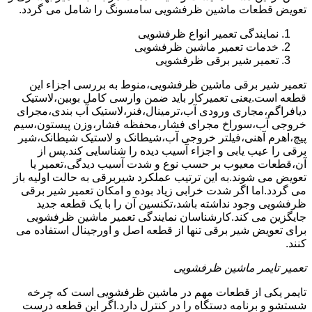
تعویض قطعات ماشین ظرفشویی سامسونگ را شامل می گردد.
نمایندگی تعمیر انواع ظرفشویی
خدمات تعمیر ماشین ظرفشویی
تعمیر شیر برقی ظرفشویی
تعمیر شیر برقی ماشین ظرفشویی،منوط به بررسی اجزاء این
قطعه است.یعنی تعمیرکار باید ضمن وارسی کامل بوبین،لاستیک
دیافراگم،مجاری ورودی آب،ترمینال،فنر،لاستیک آب بندی،مجرای
خروجی آب،سوراخ مجرای فشار،محفظه فشار،وزن پیستون،سیم
پیچ،اهرم آهنی،فیلتر خروجی آب،شیطانک و لاستیک شیطانک،شیر
برقی را عیب یابی و اجزاء آسیب دیده را شناسایی کند.پس از
آن،قطعات معیوب بر حسب نوع و شدت آسیب دیدگی،تعمیر یا
تعویض می شوند.به این ترتیب عملکرد شیربرقی به حالت اولیه باز
می گردد.اما اگر شدت خرابی زیاد بوده و امکان تعمیر شیر برقی
ظرفشویی وجود نداشته باشد،تکنسین آن را با یک قطعه جدید
جایگزین می کند.کارشناسان نمایندگی تعمیر ماشین ظرفشویی
برای تعویض شیر برقی تنها از قطعه اصل و اورجینال استفاده می
کنند.
تعمیر تایمر ماشین ظرفشویی
تایمر یکی از قطعات مهم در ماشین ظرفشویی است که چرخه
شستشو و برنامه دستگاه را در کنترل دارد.اگر این قطعه درست