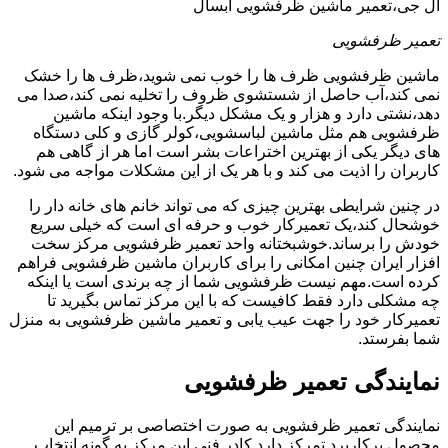
ال جی،تعمیر ماشین ظرفشویی آبسال
تعمیر ظرفشویی
ماشین ظرفشویی ظرف ها را خوب نمی شوید،ظرف ها را خشک
نمی کند،آب حاصل از شستشوی ظروف را تخلیه نمی کند،صدا می
دهد،نشتی دارد و هزار و یک مشکل دیگر.با وجود اینکه ماشین
ظرفشویی هم مثل ماشین لباسشویی،کولر گازی و کلی دستگاه
های دیگر یکی از بهترین اختراعات بشر است اما هر از گاهی هم
کاربران را اذیت می کند و با هر یک از این مشکلات مواجه می شود.
در چنین شرایطی بهترین چیزی که می تواند خانم های خانه دار را
خوشحال کند،یک تعمیرکار خوب و حرفه ای است که خیلی سریع
خودش را برساند.خوشبختانه واحد تعمیر ظرفشویی مرکز سخت
افزار ایران چنین امکانی را برای کاربران ماشین ظرفشویی فراهم
کرده است.مهم نیست ظرفشویی شما از چه برندی است یا اینکه
چه مشکلی دارد فقط کافیست که با این مرکز تماس بگیرید تا
تعمیرکار خود را جهت عیب یابی و تعمیر ماشین ظرفشویی به منزل
شما بفرستد.
نمایندگی تعمیر ظرفشویی
نمایندگی تعمیر ظرفشویی به صورت اختصاصی بر ترمیم این
محصول پرکاربرد تمرکز دارد.کادر فنی این مرکز به گونه انتخاب