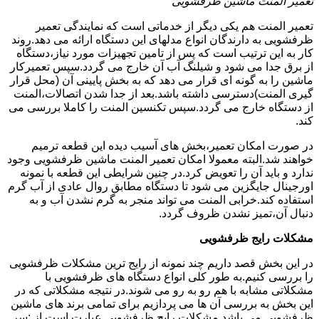
تعمیر المنت ماشین ظرفشویی
تعمیر المنت هم یکی دیگر از خدماتی است که نمایندگی تعمیر
ظرفشویی به دارندگان انواع مدلهای این دستگاه ارائه می دهد.روند
کار به این ترتیب است که پس از تامین تجهیزات مورد نیاز،دستگاه
از برق جدا می شود و شیلنگ آب آن خارج می گردد.سپس تعمیرکار
ماشین را به گونه ای قرار می دهد که به بخش پایینی آن (محل قرار
گیری المنت)دسترسی داشته باشد.بعد از جدا شدن اتصالات،المنت
از دستگاه خارج می گردد.سپس تکنسین المنت را کاملا بررسی می
کند.
در صورت امکان تعمیر،بخش های آسیب دیده این قطعه ترمیم
خواهند شد.البته معمولا امکان تعمیر المنت ماشین ظرفشویی وجود
ندارد و باید آن را تعویض کرد.در چنین شرایطی این قطعه با نمونه
اورجینال جایگزین می شود تا دستگاه مطابق روال عادی از آب گرم
استفاده کند.خرابی المنت می تواند منجر به گرم نشدن آب و به
دنبال آن،تمیز نشدن ظروف گردد.
مشکلات رایج ظرفشویی
در این بخش قصد داریم چند نمونه از رایج ترین مشکلات ظرفشویی
را بررسی کنیم.به طور کلی انواع دستگاه های ظرفشویی با
مشکلاتی مشابه با هم رو به رو می شوند.در نتیجه مشکلاتی که در
این بخش به بررسی آن ها می پردازیم برای تمامی برند های ماشین
ظرفشویی می باشد.مشکلات رایج ظرفشویی عبارت است از :سر