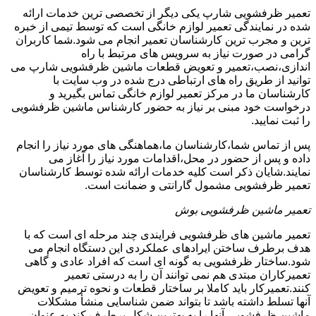
تعمیر ظرفشویی شارپ یکی دیگر از تخصصی ترین خدمات ارائه
شده در نمایندگی تعمیر لوازم خانگی است که توسط تیمی از خبره
ترین و مجرب ترین کارشناسان تعمیر انجام می شود.شما کاربران
گرامی در صورت نیاز به سرویس های مرتبط با راه
اندازی،نصب،تعمیر و تعویض قطعات ماشین ظرفشویی شارپ می
توانید از طریق راه های ارتباطی درج شده در وب سایت با
کارشناسان ما در مرکز تعمیر لوازم خانگی تماس بگیرید و
درخواست خود مبنی بر نیاز به حضور کارشناس ماشین ظرفشویی
را ثبت نمایید.
پس از تماس شما،کارشناسان ما،هماهنگی های مورد نیاز را انجام
داده و پس از حضور در محل،اقدامات مورد نیاز را آغاز می
نمایند.شایان ذکر است کلیه خدمات ارائه شده توسط کارشناسان
تعمیر ظرفشویی مشمول گارانتی و ضمانت است.
تعمیر ماشین ظرفشویی بوش
تعمیر ماشین های ظرفشویی فرایندی چند مرحله ای است که با
هدف برطرف ساختن ایرادهای عملکردی این دستگاه انجام می
شود.ساختار ظرفشویی به گونه ای است که افراد عادی و گاهی
تعمیرکاران مبتدی هم نمی توانند آن را به درستی تعمیر
کنند.تعمیرکار باید کاملا بر ساختار قطعات و نحوه ترمیم و تعویض
آنها تسلط داشته باشد تا بتواند ضمن شناسایی منشأ مشکلات
ماشین ظرفشویی،آنها را به بهترین شکل برطرف کند.به عنوان