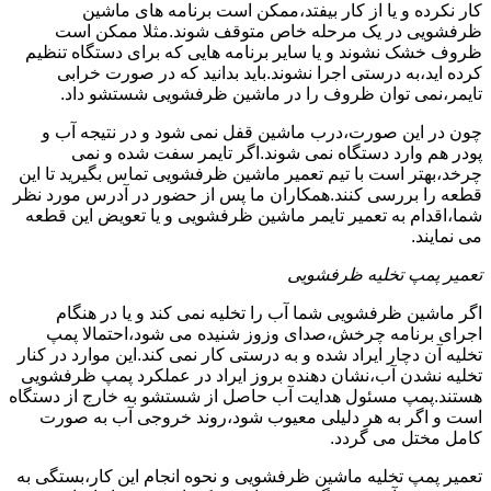
کار نکرده و یا از کار بیفتد،ممکن است برنامه های ماشین
ظرفشویی در یک مرحله خاص متوقف شوند.مثلا ممکن است
ظروف خشک نشوند و یا سایر برنامه هایی که برای دستگاه تنظیم
کرده اید،به درستی اجرا نشوند.باید بدانید که در صورت خرابی
تایمر،نمی توان ظروف را در ماشین ظرفشویی شستشو داد.
چون در این صورت،درب ماشین قفل نمی شود و در نتیجه آب و
پودر هم وارد دستگاه نمی شوند.اگر تایمر سفت شده و نمی
چرخد،بهتر است با تیم تعمیر ماشین ظرفشویی تماس بگیرید تا این
قطعه را بررسی کنند.همکاران ما پس از حضور در آدرس مورد نظر
شما،اقدام به تعمیر تایمر ماشین ظرفشویی و یا تعویض این قطعه
می نمایند.
تعمیر پمپ تخلیه ظرفشویی
اگر ماشین ظرفشویی شما آب را تخلیه نمی کند و یا در هنگام
اجرای برنامه چرخش،صدای وزوز شنیده می شود،احتمالا پمپ
تخلیه آن دچار ایراد شده و به درستی کار نمی کند.این موارد در کنار
تخلیه نشدن آب،نشان دهنده بروز ایراد در عملکرد پمپ ظرفشویی
هستند.پمپ مسئول هدایت آب حاصل از شستشو به خارج از دستگاه
است و اگر به هر دلیلی معیوب شود،روند خروجی آب به صورت
کامل مختل می گردد.
تعمیر پمپ تخلیه ماشین ظرفشویی و نحوه انجام این کار،بستگی به