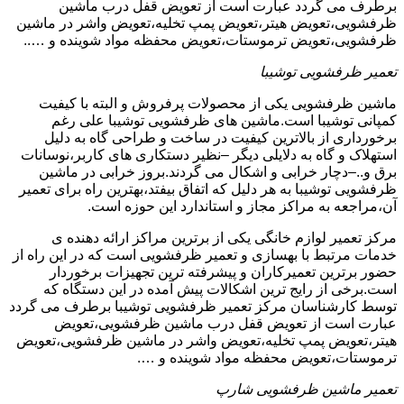
برطرف می گردد عبارت است از تعویض قفل درب ماشین
ظرفشویی،تعویض هیتر،تعویض پمپ تخلیه،تعویض واشر در ماشین
ظرفشویی،تعویض ترموستات،تعویض محفظه مواد شوینده و …..
تعمیر ظرفشویی توشیبا
ماشین ظرفشویی یکی از محصولات پرفروش و البته با کیفیت
کمپانی توشیبا است.ماشین های ظرفشویی توشیبا علی رغم
برخورداری از بالاترین کیفیت در ساخت و طراحی گاه به دلیل
استهلاک و گاه به دلایلی دیگر –نظیر دستکاری های کاربر،نوسانات
برق و..–دچار خرابی و اشکال می گردند.بروز خرابی در ماشین
ظرفشویی توشیبا به هر دلیل که اتفاق بیفتد،بهترین راه برای تعمیر
آن،مراجعه به مراکز مجاز و استاندارد این حوزه است.
مرکز تعمیر لوازم خانگی یکی از برترین مراکز ارائه دهنده ی
خدمات مرتبط با بهسازی و تعمیر ظرفشویی است که در این راه از
حضور برترین تعمیرکاران و پیشرفته ترین تجهیزات برخوردار
است.برخی از رایج ترین اشکالات پیش آمده در این دستگاه که
توسط کارشناسان مرکز تعمیر ظرفشویی توشیبا برطرف می گردد
عبارت است از تعویض قفل درب ماشین ظرفشویی،تعویض
هیتر،تعویض پمپ تخلیه،تعویض واشر در ماشین ظرفشویی،تعویض
ترموستات،تعویض محفظه مواد شوینده و ….
تعمیر ماشین ظرفشویی شارپ