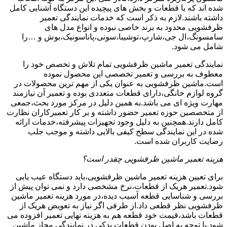
شده اند که با قطعات و بخش های پیچیده این دستگاه آشنایی کامل
داشته باشند.لازم به ذکر است که خدمات نمایندگی تعمیر
ظرفشویی محدود به برند خاصی نبوده و انواع مدل های
سامسونگ،ال جی،شارپ،توشیبا،سونی،پاناسونیک،بوش و …را
شامل می شود.
نمایندگی تعمیر ماشین ظرفشویی تمام تلاش و تخصص خود را
معطوف به بررسی و تعمیر تخصصی این محصول نموده
است.ماشین ظرفشویی به عنوان یکی از مهم ترین محصولات در
گروه لوازم خانگی،دارای قطعات متعددی بوده و تعمیر آن نیازمند
مهارت ویژه ای می باشد.به همین دلیل در مرکز مورد بحث،جمعی
از متخصصین حوزه تعمیر حضور داشته و بر کار تعمیرکاران نظارت
کامل دارند.همچنین به دلیل وجود تجهیزات پیشرفته،خدمات ارائه
شده در این نمایندگی سطح کیفی بالایی داشته و موجب جلب
رضایت کاربران شده است.
هزینه تعمیر ماشین ظرفشویی چقدر است؟
برای تعیین هزینه تعمیر ماشین ظرفشویی،باید دستگاه عیب یابی
شود.تعمیر هریک از قطعات،نرخ مشخصی دارد و نمی توان پیش از
بررسی و شناسایی قطعه آسیب دیده،در مورد هزینه تعمیر ماشین
ظرفشویی نظر قطعی داد.از طرفی اگر نیاز به تعویض هریک از
قطعات باشد،قیمت خود قطعه هم به هزینه نهایی تعمیر افزوده می
شود.با توجه به اصل بودن قطعات یدکی در نمایندگی مجاز ماشین