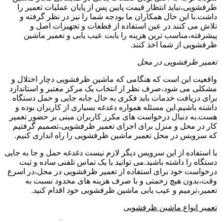
ظرفشویی،نباید انتظار قیمت پایین پس از پایان عملیات تعمیر را
داشت.با این حال همکاران ما بودجه شما را نیز در نظر گرفته و
تلاش می کنند در عین استفاده از قطعات و تجهیزات اصل و
پیشرفته،مناسب ترین هزینه را بابت عیب یابی و تعمیر ماشین
ظرفشویی از شما اخذ کنند.
تعمیر ظرفشویی در محل
واقعیت این است که هنگامی که ماشین ظرفشویی دچار اختلال و
مشکلی می شود،صرف نظر از انتخاب یک مرکز معتبر و استاندارد
برای دریافت خدمات باید فکری به حال جابه جایی و حمل دستگاه
داشته باشیم.این مسئله همواره دغدغه بسیاری از کاربران بوده و
هست.به دنبال درخواست های مکرر کاربران مبنی بر حضور تعمیر
کار در محل و منزل برای اجرای تعمیر ظرفشویی،تصمیم گرفتیم
که سرویس در محل تعمیر ماشین ظرفشویی را راه اندازی کنیم.
با استفاده از این سرویس دیگر لازم نیست دغدغه حمل و جا به جایی
دستگاه را داشته باشید.می توانید با یک تماس تلفنی ساده و ثبت
درخواست خود برای استفاده از تعمیر ظرفشویی در محل،در اسرع
وقت،بدون هیچ زحمتی و با صرف هزینه های محدود نسبت به
تعمیر،ترمیم و عیب یابی ماشین ظرفشویی خود اقدام کنید.
تعمیر انواع ماشین ظرفشویی