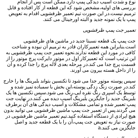
نوع و شدت آسیب دیدگی پمپ دارد.ممکن است پس از انجام
بررسی های اولیه،مشخص شود که این قطعه از کار افتاده و قابل
ترمیم نیست.در این صورت تیم تعمیر ظرفشویی اقدام به تعویض
پمپ با یک نمونه جدید و البته اورجینال می کنند.
تعمیر جت پمپ ظرفشویی
جت پمپ یک قطعه نسبتا جدید در ماشین های ظرفشویی
است.بنابراین همه تعمیرکاران قادر به ترمیم آن نبوده و شناخت
کافی در مورد این قطعه ندارند.نحوه تعمیر جت پمپ ظرفشویی به
این ترتیب است که تعمیرکار اول در موتور دایرکت پرچ موتور را از
قسمت پرچ جدا می کند.در مرحله بعدی لاله پرچ را جدا کرده و آن
را از داخل هسته بیرون می آورند.
سپس پوسته موتور جدا می شود تا تکنسین بتواند بلبرینگ ها را خارج
کند.در صورت زنگ زدگی پوسته،این بخش با سمباده تمیز شده و
توسط یک اسپری رنگ نقره ایی،رنگ می شود.سپس تکنسین ها یک
بلبرینگ جدید را جایگزین بلبرینگ آسیب دیده می کنند.در نهایت جت
پمپ تعمیر شده و تمامی مشکلات و آسیب دیدگی های آن برطرف
می گردند.پس از تعمیر جت پمپ ماشین ظرفشویی می توانید بدون
هیچ ایرادی از دستگاه استفاده کنید.تیم تعمیر ماشین ظرفشویی در
صورت نیاز به تعویض جت پمپ،آن را با یک قطعه جدید و اصل
جایگزین می کنند.a