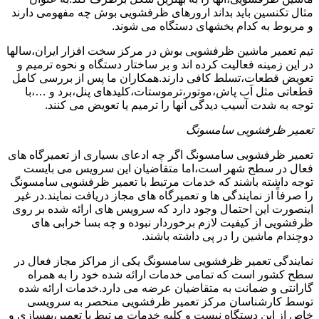
مثال تکنسین باید بداند ارورهای ظرفشویی بوش چه مفهومی دارند
و مربوط به کدام بخشهای دستگاه می شوند.
تیم تعمیر ماشین ظرفشویی بوش در مرکز سخت افزار ایران،سالها
در این زمینه فعالیت کرده اند و بر ساختار دستگاه و نحوه ترمیم و
تعویض قطعات،تسلط کافی دارند.همکاران ما پس از بررسی کامل
قطعاتی مثل آب پاش،موتور،ترموستات،کلیدهای پنل،برد و …،با
توجه به شدت آسیب دیدگی آنها را ترمیم یا تعویض می کنند.
تعمیر ظرفشویی سامسونگ
تعمیر ظرفشویی سامسونگ اگر چه ادعای بسیاری از تعمیرگاه های
فعال در سطح شهر است،اما متقاضیان این سرویس می بایست
توجه داشته باشند که خدمات مرتبط با تعمیر ظرفشویی سامسونگ
را صرفاً از نمایندگی ها و تعمیرگاه های مجاز دریافت نمایند.در غیر
اینصورت این احتمال وجود دارد که سرویس های ارائه شده بر روی
ظرفشویی از کیفیت لازم برخوردار نبوده و چه بسا خرابی های
دوچندام ماشین را در پی داشته باشند.
نمایندگی تعمیر ظرفشویی سامسونگ یکی از مراکز مجاز فعال در
سطح کشور است که تمامی خدمات ارائه شده خود را به همراه
گارانتی و ضمانت به متقاضیان عرضه می دارد.خدمات ارائه شده
توسط کارشناسان مرکز تعمیر ظرفشویی منحصر به سرویسی
خاص از این دستگاه نیست و کلیه خدمات مرتبط با تعمیر،بهسازی و