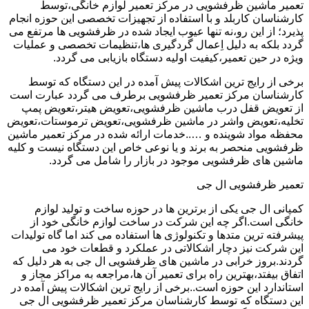
تعمیر ماشین ظرفشویی در مرکز تعمیر لوازم خانگی،توسط
کارشناسان کاربلد و با استفاده از تجهیزات تخصصی این حوزه انجام
پذیرد؛ از این رو،نه تنها عیوب ایجاد شده در ظرفشویی ها مرتفع می
گردد بلکه به دلیل اِعمال گردگیری ها،تنظیمات تخصصی و عملیات
ویژه در حین تعمیر،کیفیت اولیه دستگاه بازیابی می گردد.
برخی از رایج ترین اشکالات پیش آمده در این دستگاه که توسط
کارشناسان مرکز تعمیر ظرفشویی برطرف می گردد عبارت است
از تعویض قفل درب ماشین ظرفشویی،تعویض هیتر،تعویض پمپ
تخلیه،تعویض واشر در ماشین ظرفشویی،تعویض ترموستات،تعویض
محفظه مواد شوینده و …..خدمات ارائه شده در مرکز تعمیر ماشین
ظرفشویی منحصر به برند و یا نوعی خاص این دستگاه نیست و کلیه
ماشین های ظرفشویی موجود در بازار را شامل می گردد.
تعمیر ظرفشویی ال جی
کمپانی ال جی یکی از برترین ها در حوزه ساخت و تولید لوازم
خانگی است.اگر چه این شرکت در ساخت لوازم خانگی خود از
پیشرفته ترین متدها و تکنولوژی ها استفاده می کند اما گاه تولیدات
این شرکت نیز دچار اشکالاتی در عملکرد و قطعات خود می
گردند.بروز خرابی در ماشین های ظرفشویی ال جی به هر دلیل که
اتفاق بیفتد،بهترین راه برای تعمیر آن ها،مراجعه به مراکز مجاز و
استاندارد این حوزه است..برخی از رایج ترین اشکالات پیش آمده در
این دستگاه که توسط کارشناسان مرکز تعمیر ظرفشویی ال جی