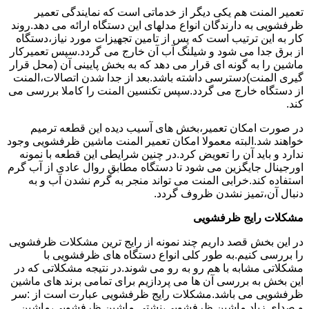
تعمیر المنت هم یکی دیگر از خدماتی است که نمایندگی تعمیر
ظرفشویی به دارندگان انواع مدلهای این دستگاه ارائه می دهد.روند
کار به این ترتیب است که پس از تامین تجهیزات مورد نیاز،دستگاه
از برق جدا می شود و شیلنگ آب آن خارج می گردد.سپس تعمیرکار
ماشین را به گونه ای قرار می دهد که به بخش پایینی آن (محل قرار
گیری المنت)دسترسی داشته باشد.بعد از جدا شدن اتصالات،المنت
از دستگاه خارج می گردد.سپس تکنسین المنت را کاملا بررسی می
کند.
در صورت امکان تعمیر،بخش های آسیب دیده این قطعه ترمیم
خواهند شد.البته معمولا امکان تعمیر المنت ماشین ظرفشویی وجود
ندارد و باید آن را تعویض کرد.در چنین شرایطی این قطعه با نمونه
اورجینال جایگزین می شود تا دستگاه مطابق روال عادی از آب گرم
استفاده کند.خرابی المنت می تواند منجر به گرم نشدن آب و به
دنبال آن،تمیز نشدن ظروف گردد.
مشکلات رایج ظرفشویی
در این بخش قصد داریم چند نمونه از رایج ترین مشکلات ظرفشویی
را بررسی کنیم.به طور کلی انواع دستگاه های ظرفشویی با
مشکلاتی مشابه با هم رو به رو می شوند.در نتیجه مشکلاتی که در
این بخش به بررسی آن ها می پردازیم برای تمامی برند های ماشین
ظرفشویی می باشد.مشکلات رایج ظرفشویی عبارت است از :سر
و صدای زیاد ماشین ظرفشویی،نشتی ماشین ظرفشویی،ماشین