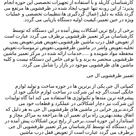
کارشناسان کاربلد و با استفاده از تجهیزات تخصصی این حوزه انجام
پذیرد؛ از این رو،نه تنها عیوب ایجاد شده در ظرفشویی ها مرتفع می
گردد بلکه به دلیل اِعمال گردگیری ها،تنظیمات تخصصی و عملیات
ویژه در حین تعمیر،کیفیت اولیه دستگاه بازیابی می گردد.
برخی از رایج ترین اشکالات پیش آمده در این دستگاه که توسط
کارشناسان مرکز تعمیر ظرفشویی برطرف می گردد عبارت است
از تعویض قفل درب ماشین ظرفشویی،تعویض هیتر،تعویض پمپ
تخلیه،تعویض واشر در ماشین ظرفشویی،تعویض ترموستات،تعویض
محفظه مواد شوینده و …..خدمات ارائه شده در مرکز تعمیر ماشین
ظرفشویی منحصر به برند و یا نوعی خاص این دستگاه نیست و کلیه
ماشین های ظرفشویی موجود در بازار را شامل می گردد.
تعمیر ظرفشویی ال جی
کمپانی ال جی یکی از برترین ها در حوزه ساخت و تولید لوازم
خانگی است.اگر چه این شرکت در ساخت لوازم خانگی خود از
پیشرفته ترین متدها و تکنولوژی ها استفاده می کند اما گاه تولیدات
این شرکت نیز دچار اشکالاتی در عملکرد و قطعات خود می
گردند.بروز خرابی در ماشین های ظرفشویی ال جی به هر دلیل که
اتفاق بیفتد،بهترین راه برای تعمیر آن ها،مراجعه به مراکز مجاز و
استاندارد این حوزه است..برخی از رایج ترین اشکالات پیش آمده در
این دستگاه که توسط کارشناسان مرکز تعمیر ظرفشویی ال جی
برطرف می گردد عبارت است از تعویض قفل درب ماشین