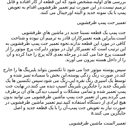
بررسی های اولیه،مشخص شود که این قطعه از کار افتاده و قابل
ترمیم نیست.در این صورت تیم تعمیر ظرفشویی اقدام به تعویض
پمپ با یک نمونه جدید و البته اورجینال می کنند.
تعمیر جت پمپ ظرفشویی
جت پمپ یک قطعه نسبتا جدید در ماشین های ظرفشویی
است.بنابراین همه تعمیرکاران قادر به ترمیم آن نبوده و شناخت
کافی در مورد این قطعه ندارند.نحوه تعمیر جت پمپ ظرفشویی به
این ترتیب است که تعمیرکار اول در موتور دایرکت پرچ موتور را از
قسمت پرچ جدا می کند.در مرحله بعدی لاله پرچ را جدا کرده و آن
را از داخل هسته بیرون می آورند.
سپس پوسته موتور جدا می شود تا تکنسین بتواند بلبرینگ ها را خارج
کند.در صورت زنگ زدگی پوسته،این بخش با سمباده تمیز شده و
توسط یک اسپری رنگ نقره ایی،رنگ می شود.سپس تکنسین ها یک
بلبرینگ جدید را جایگزین بلبرینگ آسیب دیده می کنند.در نهایت جت
پمپ تعمیر شده و تمامی مشکلات و آسیب دیدگی های آن برطرف
می گردند.پس از تعمیر جت پمپ ماشین ظرفشویی می توانید بدون
هیچ ایرادی از دستگاه استفاده کنید.تیم تعمیر ماشین ظرفشویی در
صورت نیاز به تعویض جت پمپ،آن را با یک قطعه جدید و اصل
جایگزین می کنند.a
تعمیر المنت ماشین ظرفشویی