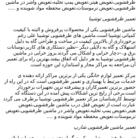
ظرفشویی،تعویض هیتر،تعویض پمپ تخلیه،تعویض واشر در ماشین
ظرفشویی،تعویض ترموستات،تعویض محفظه مواد شوینده و …..
تعمیر ظرفشویی توشیبا
ماشین ظرفشویی یکی از محصولات پرفروش و البته با کیفیت
کمپانی توشیبا است.ماشین های ظرفشویی توشیبا علی رغم
برخورداری از بالاترین کیفیت در ساخت و طراحی گاه به دلیل
استهلاک و گاه به دلایلی دیگر –نظیر دستکاری های کاربر،نوسانات
برق و..–دچار خرابی و اشکال می گردند.بروز خرابی در ماشین
ظرفشویی توشیبا به هر دلیل که اتفاق بیفتد،بهترین راه برای تعمیر
آن،مراجعه به مراکز مجاز و استاندارد این حوزه است.
مرکز تعمیر لوازم خانگی یکی از برترین مراکز ارائه دهنده ی
خدمات مرتبط با بهسازی و تعمیر ظرفشویی است که در این راه از
حضور برترین تعمیرکاران و پیشرفته ترین تجهیزات برخوردار
است.برخی از رایج ترین اشکالات پیش آمده در این دستگاه که
توسط کارشناسان مرکز تعمیر ظرفشویی توشیبا برطرف می گردد
عبارت است از تعویض قفل درب ماشین ظرفشویی،تعویض
هیتر،تعویض پمپ تخلیه،تعویض واشر در ماشین ظرفشویی،تعویض
ترموستات،تعویض محفظه مواد شوینده و ….
تعمیر ماشین ظرفشویی شارپ
تعمیر ظرفشویی شارپ یکی دیگر از تخصصی ترین خدمات ارائه