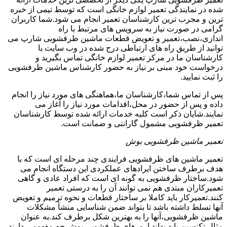
شده در نمایندگی تعمیر لوازم خانگی است که توسط تیمی از خبره
ترین و مجرب ترین کارشناسان تعمیر انجام می شود.شما کاربران
گرامی در صورت نیاز به سرویس های مرتبط با راه
اندازی،نصب،تعمیر و تعویض قطعات ماشین ظرفشویی شارپ می
توانید از طریق راه های ارتباطی درج شده در وب سایت با
کارشناسان ما در مرکز تعمیر لوازم خانگی تماس بگیرید و
درخواست خود مبنی بر نیاز به حضور کارشناس ماشین ظرفشویی
را ثبت نمایید.
پس از تماس شما،کارشناسان ما،هماهنگی های مورد نیاز را انجام
داده و پس از حضور در محل،اقدامات مورد نیاز را آغاز می
نمایند.شایان ذکر است کلیه خدمات ارائه شده توسط کارشناسان
تعمیر ظرفشویی مشمول گارانتی و ضمانت است.
تعمیر ماشین ظرفشویی بوش
تعمیر ماشین های ظرفشویی فرایندی چند مرحله ای است که با
هدف برطرف ساختن ایرادهای عملکردی این دستگاه انجام می
شود.ساختار ظرفشویی به گونه ای است که افراد عادی و گاهی
تعمیرکاران مبتدی هم نمی توانند آن را به درستی تعمیر
کنند.تعمیرکار باید کاملا بر ساختار قطعات و نحوه ترمیم و تعویض
آنها تسلط داشته باشد تا بتواند ضمن شناسایی منشأ مشکلات
ماشین ظرفشویی،آنها را به بهترین شکل برطرف کند.به عنوان
مثال تکنسین باید بداند ارورهای ظرفشویی بوش چه مفهومی دارند