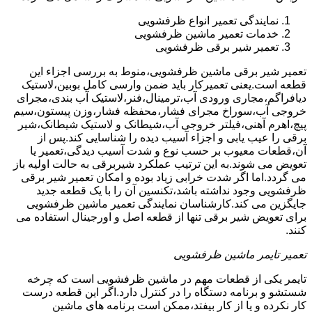
نمایندگی تعمیر انواع ظرفشویی
خدمات تعمیر ماشین ظرفشویی
تعمیر شیر برقی ظرفشویی
تعمیر شیر برقی ماشین ظرفشویی،منوط به بررسی اجزاء این
قطعه است.یعنی تعمیرکار باید ضمن وارسی کامل بوبین،لاستیک
دیافراگم،مجاری ورودی آب،ترمینال،فنر،لاستیک آب بندی،مجرای
خروجی آب،سوراخ مجرای فشار،محفظه فشار،وزن پیستون،سیم
پیچ،اهرم آهنی،فیلتر خروجی آب،شیطانک و لاستیک شیطانک،شیر
برقی را عیب یابی و اجزاء آسیب دیده را شناسایی کند.پس از
آن،قطعات معیوب بر حسب نوع و شدت آسیب دیدگی،تعمیر یا
تعویض می شوند.به این ترتیب عملکرد شیربرقی به حالت اولیه باز
می گردد.اما اگر شدت خرابی زیاد بوده و امکان تعمیر شیر برقی
ظرفشویی وجود نداشته باشد،تکنسین آن را با یک قطعه جدید
جایگزین می کند.کارشناسان نمایندگی تعمیر ماشین ظرفشویی
برای تعویض شیر برقی تنها از قطعه اصل و اورجینال استفاده می
کنند.
تعمیر تایمر ماشین ظرفشویی
تایمر یکی از قطعات مهم در ماشین ظرفشویی است که چرخه
شستشو و برنامه دستگاه را در کنترل دارد.اگر این قطعه درست
کار نکرده و یا از کار بیفتد،ممکن است برنامه های ماشین