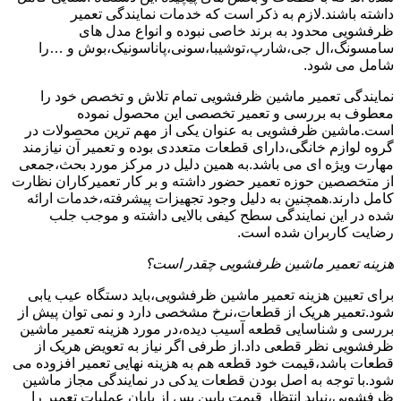
داشته باشند.لازم به ذکر است که خدمات نمایندگی تعمیر
ظرفشویی محدود به برند خاصی نبوده و انواع مدل های
سامسونگ،ال جی،شارپ،توشیبا،سونی،پاناسونیک،بوش و …را
شامل می شود.
نمایندگی تعمیر ماشین ظرفشویی تمام تلاش و تخصص خود را
معطوف به بررسی و تعمیر تخصصی این محصول نموده
است.ماشین ظرفشویی به عنوان یکی از مهم ترین محصولات در
گروه لوازم خانگی،دارای قطعات متعددی بوده و تعمیر آن نیازمند
مهارت ویژه ای می باشد.به همین دلیل در مرکز مورد بحث،جمعی
از متخصصین حوزه تعمیر حضور داشته و بر کار تعمیرکاران نظارت
کامل دارند.همچنین به دلیل وجود تجهیزات پیشرفته،خدمات ارائه
شده در این نمایندگی سطح کیفی بالایی داشته و موجب جلب
رضایت کاربران شده است.
هزینه تعمیر ماشین ظرفشویی چقدر است؟
برای تعیین هزینه تعمیر ماشین ظرفشویی،باید دستگاه عیب یابی
شود.تعمیر هریک از قطعات،نرخ مشخصی دارد و نمی توان پیش از
بررسی و شناسایی قطعه آسیب دیده،در مورد هزینه تعمیر ماشین
ظرفشویی نظر قطعی داد.از طرفی اگر نیاز به تعویض هریک از
قطعات باشد،قیمت خود قطعه هم به هزینه نهایی تعمیر افزوده می
شود.با توجه به اصل بودن قطعات یدکی در نمایندگی مجاز ماشین
ظرفشویی،نباید انتظار قیمت پایین پس از پایان عملیات تعمیر را