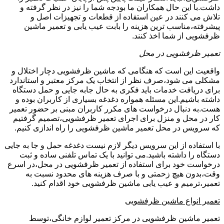
داشت.با این حال همکاران ما بودجه شما را نیز در نظر گرفته و
تلاش می کنند در عین استفاده از قطعات و تجهیزات اصل و
پیشرفته،مناسب ترین هزینه را بابت عیب یابی و تعمیر ماشین
ظرفشویی از شما اخذ کنند.
تعمیر ظرفشویی در محل
واقعیت این است که هنگامی که ماشین ظرفشویی دچار اختلال و
مشکلی می شود،صرف نظر از انتخاب یک مرکز معتبر و استاندارد
برای دریافت خدمات باید فکری به حال جابه جایی و حمل دستگاه
داشته باشیم.این مسئله همواره دغدغه بسیاری از کاربران بوده و
هست.به دنبال درخواست های مکرر کاربران مبنی بر حضور تعمیر
کار در محل و منزل برای اجرای تعمیر ظرفشویی،تصمیم گرفتیم
که سرویس در محل تعمیر ماشین ظرفشویی را راه اندازی کنیم.
با استفاده از این سرویس دیگر لازم نیست دغدغه حمل و جا به جایی
دستگاه را داشته باشید.می توانید با یک تماس تلفنی ساده و ثبت
درخواست خود برای استفاده از تعمیر ظرفشویی در محل،در اسرع
وقت،بدون هیچ زحمتی و با صرف هزینه های محدود نسبت به
تعمیر،ترمیم و عیب یابی ماشین ظرفشویی خود اقدام کنید.
تعمیر انواع ماشین ظرفشویی
تعمیر ماشین ظرفشویی در مرکز تعمیر لوازم خانگی،توسط