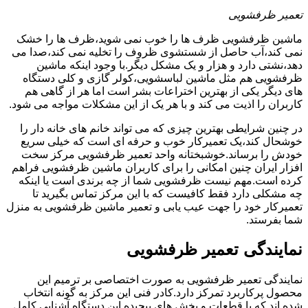
تعمیر ظرفشویی
ماشین ظرفشویی ظرف ها را خوب نمی شوید،ظرف ها را خشک
نمی کند،آب حاصل از شستشوی ظروف را تخلیه نمی کند،صدا می
دهد،نشتی دارد و هزار و یک مشکل دیگر.با وجود اینکه ماشین
ظرفشویی هم مثل ماشین لباسشویی،کولر گازی و کلی دستگاه
های دیگر یکی از بهترین اختراعات بشر است اما هر از گاهی هم
کاربران را اذیت می کند و با هر یک از این مشکلات مواجه می شود.
در چنین شرایطی بهترین چیزی که می تواند خانم های خانه دار را
خوشحال کند،یک تعمیرکار خوب و حرفه ای است که خیلی سریع
خودش را برساند.خوشبختانه واحد تعمیر ظرفشویی مرکز سخت
افزار ایران چنین امکانی را برای کاربران ماشین ظرفشویی فراهم
کرده است.مهم نیست ظرفشویی شما از چه برندی است یا اینکه
چه مشکلی دارد فقط کافیست که با این مرکز تماس بگیرید تا
تعمیرکار خود را جهت عیب یابی و تعمیر ماشین ظرفشویی به منزل
شما بفرستد.
نمایندگی تعمیر ظرفشویی
نمایندگی تعمیر ظرفشویی به صورت اختصاصی بر ترمیم این
محصول پرکاربرد تمرکز دارد.کادر فنی این مرکز به گونه انتخاب
شده اند که با قطعات و بخش های پیچیده این دستگاه آشنایی کامل