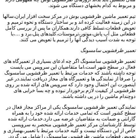
و مربوط به کدام بخشهای دستگاه می شوند.
تیم تعمیر ماشین ظرفشویی بوش در مرکز سخت افزار ایران،سالها
در این زمینه فعالیت کرده اند و بر ساختار دستگاه و نحوه ترمیم و
تعویض قطعات،تسلط کافی دارند.همکاران ما پس از بررسی کامل
قطعاتی مثل آب پاش،موتور،ترموستات،کلیدهای پنل،برد و …،با
توجه به شدت آسیب دیدگی آنها را ترمیم یا تعویض می کنند.
تعمیر ظرفشویی سامسونگ
تعمیر ظرفشویی سامسونگ اگر چه ادعای بسیاری از تعمیرگاه های
فعال در سطح شهر است،اما متقاضیان این سرویس می بایست
توجه داشته باشند که خدمات مرتبط با تعمیر ظرفشویی سامسونگ
را صرفاً از نمایندگی ها و تعمیرگاه های مجاز دریافت نمایند.در غیر
اینصورت این احتمال وجود دارد که سرویس های ارائه شده بر روی
ظرفشویی از کیفیت لازم برخوردار نبوده و چه بسا خرابی های
دوچندام ماشین را در پی داشته باشند.
نمایندگی تعمیر ظرفشویی سامسونگ یکی از مراکز مجاز فعال در
سطح کشور است که تمامی خدمات ارائه شده خود را به همراه
گارانتی و ضمانت به متقاضیان عرضه می دارد.خدمات ارائه شده
توسط کارشناسان مرکز تعمیر ظرفشویی منحصر به سرویسی
خاص از این دستگاه نیست و کلیه خدمات مرتبط با تعمیر،بهسازی و
تعویض قطعات ماشین ظرفشویی سامسونگ را شامل می گردد.