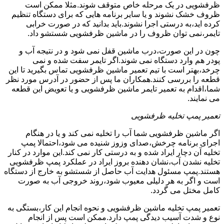
ظرفشویی در یک مرحله خاص متوقف شوند.مثلا ممکن است
ظروف خشک نشوند و یا سایر برنامه هایی که برای دستگاه تنظیم
کرده اید،به درستی اجرا نشوند.باید بدانید که در صورت خرابی
تایمر،نمی توان ظروف را در ماشین ظرفشویی شستشو داد.
چون در این صورت،درب ماشین قفل نمی شود و در نتیجه آب و
پودر هم وارد دستگاه نمی شوند.اگر تایمر سفت شده و نمی
چرخد،بهتر است با تیم تعمیر ماشین ظرفشویی تماس بگیرید تا این
قطعه را بررسی کنند.همکاران ما پس از حضور در آدرس مورد نظر
شما،اقدام به تعمیر تایمر ماشین ظرفشویی و یا تعویض این قطعه
می نمایند.
تعمیر پمپ تخلیه ظرفشویی
اگر ماشین ظرفشویی شما آب را تخلیه نمی کند و یا در هنگام
اجرای برنامه چرخش،صدای وزوز شنیده می شود،احتمالا پمپ
تخلیه آن دچار ایراد شده و به درستی کار نمی کند.این موارد در کنار
تخلیه نشدن آب،نشان دهنده بروز ایراد در عملکرد پمپ ظرفشویی
هستند.پمپ مسئول هدایت آب حاصل از شستشو به خارج از دستگاه
است و اگر به هر دلیلی معیوب شود،روند خروجی آب به صورت
کامل مختل می گردد.
تعمیر پمپ تخلیه ماشین ظرفشویی و نحوه انجام این کار،بستگی به
نوع و شدت آسیب دیدگی پمپ دارد.ممکن است پس از انجام