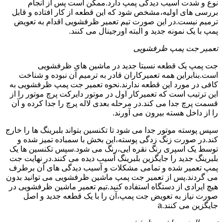
نوع و شدت آسیب دیدگی پمپ دارد.ممکن است پس از انجام
بررسی های اولیه،مشخص شود که این قطعه از کار افتاده و قابل
ترمیم نیست.در این صورت تیم تعمیر ظرفشویی اقدام به تعویض
پمپ با یک نمونه جدید و البته اورجینال می کنند.
تعمیر جت پمپ ظرفشویی
جت پمپ یک قطعه نسبتا جدید در ماشین های ظرفشویی
است.بنابراین همه تعمیرکاران قادر به ترمیم آن نبوده و شناخت
کافی در مورد این قطعه ندارند.نحوه تعمیر جت پمپ ظرفشویی به
این ترتیب است که تعمیرکار اول در موتور دایرکت پرچ موتور را از
قسمت پرچ جدا می کند.در مرحله بعدی لاله پرچ را جدا کرده و آن
را از داخل هسته بیرون می آورند.
سپس پوسته موتور جدا می شود تا تکنسین بتواند بلبرینگ ها را خارج
کند.در صورت زنگ زدگی پوسته،این بخش با سمباده تمیز شده و
توسط یک اسپری رنگ نقره ایی،رنگ می شود.سپس تکنسین ها یک
بلبرینگ جدید را جایگزین بلبرینگ آسیب دیده می کنند.در نهایت جت
پمپ تعمیر شده و تمامی مشکلات و آسیب دیدگی های آن برطرف
می گردند.پس از تعمیر جت پمپ ماشین ظرفشویی می توانید بدون
هیچ ایرادی از دستگاه استفاده کنید.تیم تعمیر ماشین ظرفشویی در
صورت نیاز به تعویض جت پمپ،آن را با یک قطعه جدید و اصل
جایگزین می کنند.a