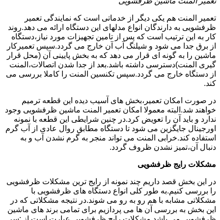
تعمیر المنت ماشین ظرفشویی
تعمیر المنت هم یکی دیگر از خدماتی است که نمایندگی تعمیر
ظرفشویی به دارندگان انواع مدلهای این دستگاه ارائه می دهد.روند
کار به این ترتیب است که پس از تامین تجهیزات مورد نیاز،دستگاه
از برق جدا می شود و شیلنگ آب آن خارج می گردد.سپس تعمیرکار
ماشین را به گونه ای قرار می دهد که به بخش پایینی آن (محل قرار
گیری المنت)دسترسی داشته باشد.بعد از جدا شدن اتصالات،المنت
از دستگاه خارج می گردد.سپس تکنسین المنت را کاملا بررسی می
کند.
در صورت امکان تعمیر،بخش های آسیب دیده این قطعه ترمیم
خواهند شد.البته معمولا امکان تعمیر المنت ماشین ظرفشویی وجود
ندارد و باید آن را تعویض کرد.در چنین شرایطی این قطعه با نمونه
اورجینال جایگزین می شود تا دستگاه مطابق روال عادی از آب گرم
استفاده کند.خرابی المنت می تواند منجر به گرم نشدن آب و به
دنبال آن،تمیز نشدن ظروف گردد.
مشکلات رایج ظرفشویی
در این بخش قصد داریم چند نمونه از رایج ترین مشکلات ظرفشویی
را بررسی کنیم.به طور کلی انواع دستگاه های ظرفشویی با
مشکلاتی مشابه با هم رو به رو می شوند.در نتیجه مشکلاتی که در
این بخش به بررسی آن ها می پردازیم برای تمامی برند های ماشین
ظرفشویی می باشد.مشکلات رایج ظرفشویی عبارت است از :سر