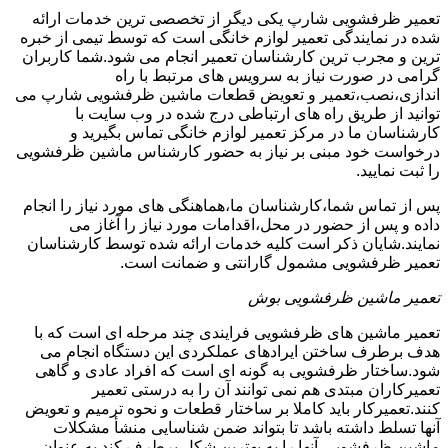
تعمیر ظرفشویی شارپ یکی دیگر از تخصصی ترین خدمات ارائه
شده در نمایندگی تعمیر لوازم خانگی است که توسط تیمی از خبره
ترین و مجرب ترین کارشناسان تعمیر انجام می شود.شما کاربران
گرامی در صورت نیاز به سرویس های مرتبط با راه
اندازی،نصب،تعمیر و تعویض قطعات ماشین ظرفشویی شارپ می
توانید از طریق راه های ارتباطی درج شده در وب سایت با
کارشناسان ما در مرکز تعمیر لوازم خانگی تماس بگیرید و
درخواست خود مبنی بر نیاز به حضور کارشناس ماشین ظرفشویی
را ثبت نمایید.
پس از تماس شما،کارشناسان ما،هماهنگی های مورد نیاز را انجام
داده و پس از حضور در محل،اقدامات مورد نیاز را آغاز می
نمایند.شایان ذکر است کلیه خدمات ارائه شده توسط کارشناسان
تعمیر ظرفشویی مشمول گارانتی و ضمانت است.
تعمیر ماشین ظرفشویی بوش
تعمیر ماشین های ظرفشویی فرایندی چند مرحله ای است که با
هدف برطرف ساختن ایرادهای عملکردی این دستگاه انجام می
شود.ساختار ظرفشویی به گونه ای است که افراد عادی و گاهی
تعمیرکاران مبتدی هم نمی توانند آن را به درستی تعمیر
کنند.تعمیرکار باید کاملا بر ساختار قطعات و نحوه ترمیم و تعویض
آنها تسلط داشته باشد تا بتواند ضمن شناسایی منشأ مشکلات
ماشین ظرفشویی،آنها را به بهترین شکل برطرف کند.به عنوان