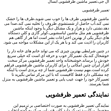
ال جی،تعمیر ماشین ظرفشویی آبسال
تعمیر ظرفشویی
ماشین ظرفشویی ظرف ها را خوب نمی شوید،ظرف ها را خشک
نمی کند،آب حاصل از شستشوی ظروف را تخلیه نمی کند،صدا می
دهد،نشتی دارد و هزار و یک مشکل دیگر.با وجود اینکه ماشین
ظرفشویی هم مثل ماشین لباسشویی،کولر گازی و کلی دستگاه
های دیگر یکی از بهترین اختراعات بشر است اما هر از گاهی هم
کاربران را اذیت می کند و با هر یک از این مشکلات مواجه می شود.
در چنین شرایطی بهترین چیزی که می تواند خانم های خانه دار را
خوشحال کند،یک تعمیرکار خوب و حرفه ای است که خیلی سریع
خودش را برساند.خوشبختانه واحد تعمیر ظرفشویی مرکز سخت
افزار ایران چنین امکانی را برای کاربران ماشین ظرفشویی فراهم
کرده است.مهم نیست ظرفشویی شما از چه برندی است یا اینکه
چه مشکلی دارد فقط کافیست که با این مرکز تماس بگیرید تا
تعمیرکار خود را جهت عیب یابی و تعمیر ماشین ظرفشویی به منزل
شما بفرستد.
نمایندگی تعمیر ظرفشویی
نمایندگی تعمیر ظرفشویی به صورت اختصاصی بر ترمیم این
محصول پرکاربرد تمرکز دارد.کادر فنی این مرکز به گونه انتخاب