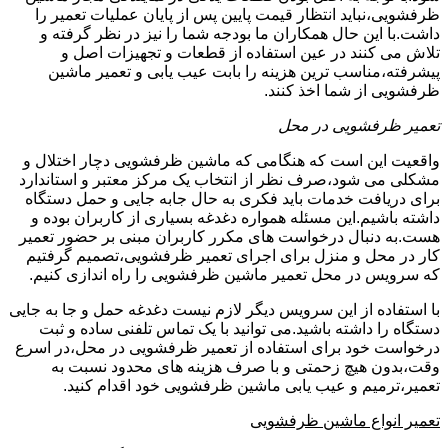
ظرفشویی،نباید انتظار قیمت پایین پس از پایان عملیات تعمیر را
داشت.با این حال همکاران ما بودجه شما را نیز در نظر گرفته و
تلاش می کنند در عین استفاده از قطعات و تجهیزات اصل و
پیشرفته،مناسب ترین هزینه را بابت عیب یابی و تعمیر ماشین
ظرفشویی از شما اخذ کنند.
تعمیر ظرفشویی در محل
واقعیت این است که هنگامی که ماشین ظرفشویی دچار اختلال و
مشکلی می شود،صرف نظر از انتخاب یک مرکز معتبر و استاندارد
برای دریافت خدمات باید فکری به حال جابه جایی و حمل دستگاه
داشته باشیم.این مسئله همواره دغدغه بسیاری از کاربران بوده و
هست.به دنبال درخواست های مکرر کاربران مبنی بر حضور تعمیر
کار در محل و منزل برای اجرای تعمیر ظرفشویی،تصمیم گرفتیم
که سرویس در محل تعمیر ماشین ظرفشویی را راه اندازی کنیم.
با استفاده از این سرویس دیگر لازم نیست دغدغه حمل و جا به جایی
دستگاه را داشته باشید.می توانید با یک تماس تلفنی ساده و ثبت
درخواست خود برای استفاده از تعمیر ظرفشویی در محل،در اسرع
وقت،بدون هیچ زحمتی و با صرف هزینه های محدود نسبت به
تعمیر،ترمیم و عیب یابی ماشین ظرفشویی خود اقدام کنید.
تعمیر انواع ماشین ظرفشویی