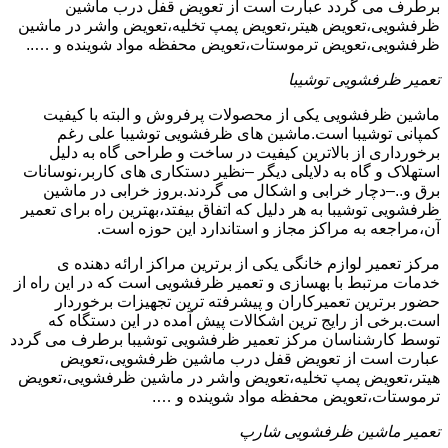
برطرف می گردد عبارت است از تعویض قفل درب ماشین
ظرفشویی،تعویض هیتر،تعویض پمپ تخلیه،تعویض واشر در ماشین
ظرفشویی،تعویض ترموستات،تعویض محفظه مواد شوینده و …..
تعمیر ظرفشویی توشیبا
ماشین ظرفشویی یکی از محصولات پرفروش و البته با کیفیت
کمپانی توشیبا است.ماشین های ظرفشویی توشیبا علی رغم
برخورداری از بالاترین کیفیت در ساخت و طراحی گاه به دلیل
استهلاک و گاه به دلایلی دیگر –نظیر دستکاری های کاربر،نوسانات
برق و..–دچار خرابی و اشکال می گردند.بروز خرابی در ماشین
ظرفشویی توشیبا به هر دلیل که اتفاق بیفتد،بهترین راه برای تعمیر
آن،مراجعه به مراکز مجاز و استاندارد این حوزه است.
مرکز تعمیر لوازم خانگی یکی از برترین مراکز ارائه دهنده ی
خدمات مرتبط با بهسازی و تعمیر ظرفشویی است که در این راه از
حضور برترین تعمیرکاران و پیشرفته ترین تجهیزات برخوردار
است.برخی از رایج ترین اشکالات پیش آمده در این دستگاه که
توسط کارشناسان مرکز تعمیر ظرفشویی توشیبا برطرف می گردد
عبارت است از تعویض قفل درب ماشین ظرفشویی،تعویض
هیتر،تعویض پمپ تخلیه،تعویض واشر در ماشین ظرفشویی،تعویض
ترموستات،تعویض محفظه مواد شوینده و ….
تعمیر ماشین ظرفشویی شارپ