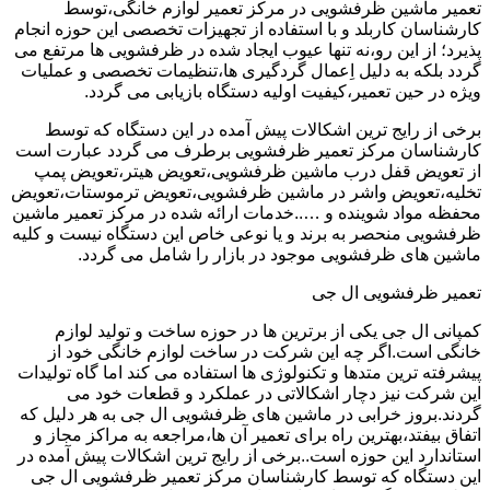
تعمیر ماشین ظرفشویی در مرکز تعمیر لوازم خانگی،توسط
کارشناسان کاربلد و با استفاده از تجهیزات تخصصی این حوزه انجام
پذیرد؛ از این رو،نه تنها عیوب ایجاد شده در ظرفشویی ها مرتفع می
گردد بلکه به دلیل اِعمال گردگیری ها،تنظیمات تخصصی و عملیات
ویژه در حین تعمیر،کیفیت اولیه دستگاه بازیابی می گردد.
برخی از رایج ترین اشکالات پیش آمده در این دستگاه که توسط
کارشناسان مرکز تعمیر ظرفشویی برطرف می گردد عبارت است
از تعویض قفل درب ماشین ظرفشویی،تعویض هیتر،تعویض پمپ
تخلیه،تعویض واشر در ماشین ظرفشویی،تعویض ترموستات،تعویض
محفظه مواد شوینده و …..خدمات ارائه شده در مرکز تعمیر ماشین
ظرفشویی منحصر به برند و یا نوعی خاص این دستگاه نیست و کلیه
ماشین های ظرفشویی موجود در بازار را شامل می گردد.
تعمیر ظرفشویی ال جی
کمپانی ال جی یکی از برترین ها در حوزه ساخت و تولید لوازم
خانگی است.اگر چه این شرکت در ساخت لوازم خانگی خود از
پیشرفته ترین متدها و تکنولوژی ها استفاده می کند اما گاه تولیدات
این شرکت نیز دچار اشکالاتی در عملکرد و قطعات خود می
گردند.بروز خرابی در ماشین های ظرفشویی ال جی به هر دلیل که
اتفاق بیفتد،بهترین راه برای تعمیر آن ها،مراجعه به مراکز مجاز و
استاندارد این حوزه است..برخی از رایج ترین اشکالات پیش آمده در
این دستگاه که توسط کارشناسان مرکز تعمیر ظرفشویی ال جی