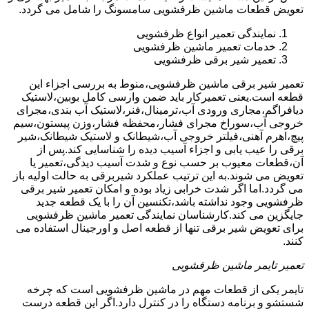
تعویض قطعات ماشین ظرفشویی سامسونگ را شامل می گردد.
نمایندگی تعمیر انواع ظرفشویی
خدمات تعمیر ماشین ظرفشویی
تعمیر شیر برقی ظرفشویی
تعمیر شیر برقی ماشین ظرفشویی،منوط به بررسی اجزاء این
قطعه است.یعنی تعمیرکار باید ضمن وارسی کامل بوبین،لاستیک
دیافراگم،مجاری ورودی آب،ترمینال،فنر،لاستیک آب بندی،مجرای
خروجی آب،سوراخ مجرای فشار،محفظه فشار،وزن پیستون،سیم
پیچ،اهرم آهنی،فیلتر خروجی آب،شیطانک و لاستیک شیطانک،شیر
برقی را عیب یابی و اجزاء آسیب دیده را شناسایی کند.پس از
آن،قطعات معیوب بر حسب نوع و شدت آسیب دیدگی،تعمیر یا
تعویض می شوند.به این ترتیب عملکرد شیربرقی به حالت اولیه باز
می گردد.اما اگر شدت خرابی زیاد بوده و امکان تعمیر شیر برقی
ظرفشویی وجود نداشته باشد،تکنسین آن را با یک قطعه جدید
جایگزین می کند.کارشناسان نمایندگی تعمیر ماشین ظرفشویی
برای تعویض شیر برقی تنها از قطعه اصل و اورجینال استفاده می
کنند.
تعمیر تایمر ماشین ظرفشویی
تایمر یکی از قطعات مهم در ماشین ظرفشویی است که چرخه
شستشو و برنامه دستگاه را در کنترل دارد.اگر این قطعه درست