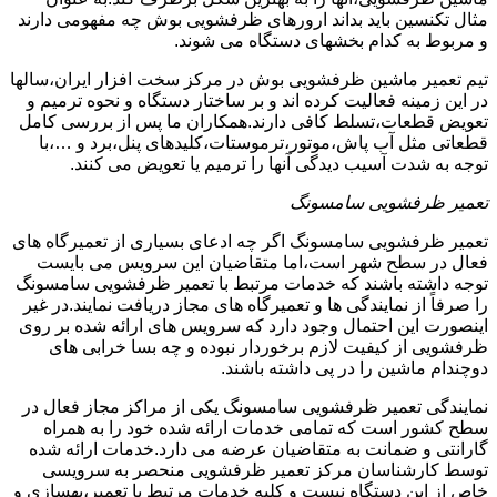
مثال تکنسین باید بداند ارورهای ظرفشویی بوش چه مفهومی دارند
و مربوط به کدام بخشهای دستگاه می شوند.
تیم تعمیر ماشین ظرفشویی بوش در مرکز سخت افزار ایران،سالها
در این زمینه فعالیت کرده اند و بر ساختار دستگاه و نحوه ترمیم و
تعویض قطعات،تسلط کافی دارند.همکاران ما پس از بررسی کامل
قطعاتی مثل آب پاش،موتور،ترموستات،کلیدهای پنل،برد و …،با
توجه به شدت آسیب دیدگی آنها را ترمیم یا تعویض می کنند.
تعمیر ظرفشویی سامسونگ
تعمیر ظرفشویی سامسونگ اگر چه ادعای بسیاری از تعمیرگاه های
فعال در سطح شهر است،اما متقاضیان این سرویس می بایست
توجه داشته باشند که خدمات مرتبط با تعمیر ظرفشویی سامسونگ
را صرفاً از نمایندگی ها و تعمیرگاه های مجاز دریافت نمایند.در غیر
اینصورت این احتمال وجود دارد که سرویس های ارائه شده بر روی
ظرفشویی از کیفیت لازم برخوردار نبوده و چه بسا خرابی های
دوچندام ماشین را در پی داشته باشند.
نمایندگی تعمیر ظرفشویی سامسونگ یکی از مراکز مجاز فعال در
سطح کشور است که تمامی خدمات ارائه شده خود را به همراه
گارانتی و ضمانت به متقاضیان عرضه می دارد.خدمات ارائه شده
توسط کارشناسان مرکز تعمیر ظرفشویی منحصر به سرویسی
خاص از این دستگاه نیست و کلیه خدمات مرتبط با تعمیر،بهسازی و