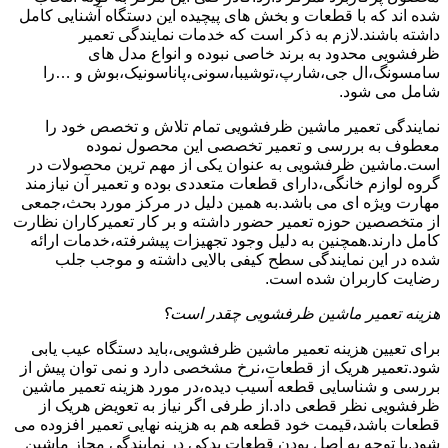
شده اند که با قطعات و بخش های پیچیده این دستگاه آشنایی کامل
داشته باشند.لازم به ذکر است که خدمات نمایندگی تعمیر
ظرفشویی محدود به برند خاصی نبوده و انواع مدل های
سامسونگ،ال جی،شارپ،توشیبا،سونی،پاناسونیک،بوش و …را
شامل می شود.
نمایندگی تعمیر ماشین ظرفشویی تمام تلاش و تخصص خود را
معطوف به بررسی و تعمیر تخصصی این محصول نموده
است.ماشین ظرفشویی به عنوان یکی از مهم ترین محصولات در
گروه لوازم خانگی،دارای قطعات متعددی بوده و تعمیر آن نیازمند
مهارت ویژه ای می باشد.به همین دلیل در مرکز مورد بحث،جمعی
از متخصصین حوزه تعمیر حضور داشته و بر کار تعمیرکاران نظارت
کامل دارند.همچنین به دلیل وجود تجهیزات پیشرفته،خدمات ارائه
شده در این نمایندگی سطح کیفی بالایی داشته و موجب جلب
رضایت کاربران شده است.
هزینه تعمیر ماشین ظرفشویی چقدر است؟
برای تعیین هزینه تعمیر ماشین ظرفشویی،باید دستگاه عیب یابی
شود.تعمیر هریک از قطعات،نرخ مشخصی دارد و نمی توان پیش از
بررسی و شناسایی قطعه آسیب دیده،در مورد هزینه تعمیر ماشین
ظرفشویی نظر قطعی داد.از طرفی اگر نیاز به تعویض هریک از
قطعات باشد،قیمت خود قطعه هم به هزینه نهایی تعمیر افزوده می
شود.با توجه به اصل بودن قطعات یدکی در نمایندگی مجاز ماشین