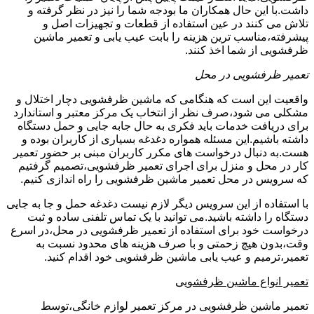
داشت.با این حال همکاران ما بودجه شما را نیز در نظر گرفته و
تلاش می کنند در عین استفاده از قطعات و تجهیزات اصل و
پیشرفته،مناسب ترین هزینه را بابت عیب یابی و تعمیر ماشین
ظرفشویی از شما اخذ کنند.
تعمیر ظرفشویی در محل
واقعیت این است که هنگامی که ماشین ظرفشویی دچار اختلال و
مشکلی می شود،صرف نظر از انتخاب یک مرکز معتبر و استاندارد
برای دریافت خدمات باید فکری به حال جابه جایی و حمل دستگاه
داشته باشیم.این مسئله همواره دغدغه بسیاری از کاربران بوده و
هست.به دنبال درخواست های مکرر کاربران مبنی بر حضور تعمیر
کار در محل و منزل برای اجرای تعمیر ظرفشویی،تصمیم گرفتیم
که سرویس در محل تعمیر ماشین ظرفشویی را راه اندازی کنیم.
با استفاده از این سرویس دیگر لازم نیست دغدغه حمل و جا به جایی
دستگاه را داشته باشید.می توانید با یک تماس تلفنی ساده و ثبت
درخواست خود برای استفاده از تعمیر ظرفشویی در محل،در اسرع
وقت،بدون هیچ زحمتی و با صرف هزینه های محدود نسبت به
تعمیر،ترمیم و عیب یابی ماشین ظرفشویی خود اقدام کنید.
تعمیر انواع ماشین ظرفشویی
تعمیر ماشین ظرفشویی در مرکز تعمیر لوازم خانگی،توسط