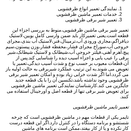
نمایندگی تعمیر انواع ظرفشویی
خدمات تعمیر ماشین ظرفشویی
تعمیر شیر برقی ظرفشویی
تعمیر شیر برقی ماشین ظرفشویی،منوط به بررسی اجزاء این
قطعه است.یعنی تعمیرکار باید ضمن وارسی کامل بوبین،لاستیک
دیافراگم،مجاری ورودی آب،ترمینال،فنر،لاستیک آب بندی،مجرای
خروجی آب،سوراخ مجرای فشار،محفظه فشار،وزن پیستون،سیم
پیچ،اهرم آهنی،فیلتر خروجی آب،شیطانک و لاستیک شیطانک،شیر
برقی را عیب یابی و اجزاء آسیب دیده را شناسایی کند.پس از
آن،قطعات معیوب بر حسب نوع و شدت آسیب دیدگی،تعمیر یا
تعویض می شوند.به این ترتیب عملکرد شیربرقی به حالت اولیه باز
می گردد.اما اگر شدت خرابی زیاد بوده و امکان تعمیر شیر برقی
ظرفشویی وجود نداشته باشد،تکنسین آن را با یک قطعه جدید
جایگزین می کند.کارشناسان نمایندگی تعمیر ماشین ظرفشویی
برای تعویض شیر برقی تنها از قطعه اصل و اورجینال استفاده می
کنند.
تعمیر تایمر ماشین ظرفشویی
تایمر یکی از قطعات مهم در ماشین ظرفشویی است که چرخه
شستشو و برنامه دستگاه را در کنترل دارد.اگر این قطعه درست
کار نکرده و یا از کار بیفتد،ممکن است برنامه های ماشین