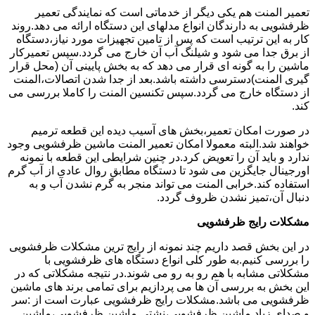
تعمیر المنت هم یکی دیگر از خدماتی است که نمایندگی تعمیر
ظرفشویی به دارندگان انواع مدلهای این دستگاه ارائه می دهد.روند
کار به این ترتیب است که پس از تامین تجهیزات مورد نیاز،دستگاه
از برق جدا می شود و شیلنگ آب آن خارج می گردد.سپس تعمیرکار
ماشین را به گونه ای قرار می دهد که به بخش پایینی آن (محل قرار
گیری المنت)دسترسی داشته باشد.بعد از جدا شدن اتصالات،المنت
از دستگاه خارج می گردد.سپس تکنسین المنت را کاملا بررسی می
کند.
در صورت امکان تعمیر،بخش های آسیب دیده این قطعه ترمیم
خواهند شد.البته معمولا امکان تعمیر المنت ماشین ظرفشویی وجود
ندارد و باید آن را تعویض کرد.در چنین شرایطی این قطعه با نمونه
اورجینال جایگزین می شود تا دستگاه مطابق روال عادی از آب گرم
استفاده کند.خرابی المنت می تواند منجر به گرم نشدن آب و به
دنبال آن،تمیز نشدن ظروف گردد.
مشکلات رایج ظرفشویی
در این بخش قصد داریم چند نمونه از رایج ترین مشکلات ظرفشویی
را بررسی کنیم.به طور کلی انواع دستگاه های ظرفشویی با
مشکلاتی مشابه با هم رو به رو می شوند.در نتیجه مشکلاتی که در
این بخش به بررسی آن ها می پردازیم برای تمامی برند های ماشین
ظرفشویی می باشد.مشکلات رایج ظرفشویی عبارت است از :سر
و صدای زیاد ماشین ظرفشویی،نشتی ماشین ظرفشویی،ماشین