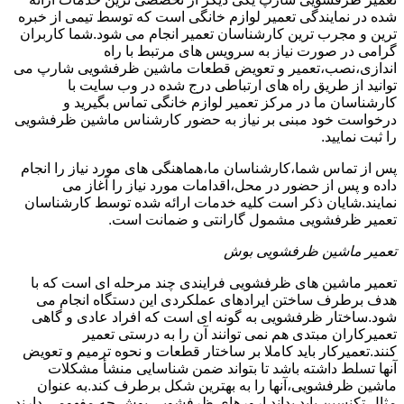
شده در نمایندگی تعمیر لوازم خانگی است که توسط تیمی از خبره
ترین و مجرب ترین کارشناسان تعمیر انجام می شود.شما کاربران
گرامی در صورت نیاز به سرویس های مرتبط با راه
اندازی،نصب،تعمیر و تعویض قطعات ماشین ظرفشویی شارپ می
توانید از طریق راه های ارتباطی درج شده در وب سایت با
کارشناسان ما در مرکز تعمیر لوازم خانگی تماس بگیرید و
درخواست خود مبنی بر نیاز به حضور کارشناس ماشین ظرفشویی
را ثبت نمایید.
پس از تماس شما،کارشناسان ما،هماهنگی های مورد نیاز را انجام
داده و پس از حضور در محل،اقدامات مورد نیاز را آغاز می
نمایند.شایان ذکر است کلیه خدمات ارائه شده توسط کارشناسان
تعمیر ظرفشویی مشمول گارانتی و ضمانت است.
تعمیر ماشین ظرفشویی بوش
تعمیر ماشین های ظرفشویی فرایندی چند مرحله ای است که با
هدف برطرف ساختن ایرادهای عملکردی این دستگاه انجام می
شود.ساختار ظرفشویی به گونه ای است که افراد عادی و گاهی
تعمیرکاران مبتدی هم نمی توانند آن را به درستی تعمیر
کنند.تعمیرکار باید کاملا بر ساختار قطعات و نحوه ترمیم و تعویض
آنها تسلط داشته باشد تا بتواند ضمن شناسایی منشأ مشکلات
ماشین ظرفشویی،آنها را به بهترین شکل برطرف کند.به عنوان
مثال تکنسین باید بداند ارورهای ظرفشویی بوش چه مفهومی دارند