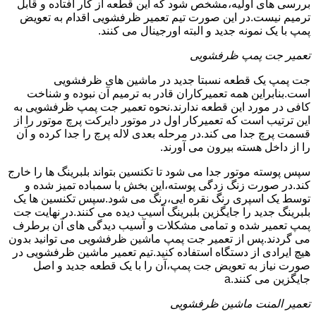
بررسی های اولیه،مشخص شود که این قطعه از کار افتاده و قابل
ترمیم نیست.در این صورت تیم تعمیر ظرفشویی اقدام به تعویض
پمپ با یک نمونه جدید و البته اورجینال می کنند.
تعمیر جت پمپ ظرفشویی
جت پمپ یک قطعه نسبتا جدید در ماشین های ظرفشویی
است.بنابراین همه تعمیرکاران قادر به ترمیم آن نبوده و شناخت
کافی در مورد این قطعه ندارند.نحوه تعمیر جت پمپ ظرفشویی به
این ترتیب است که تعمیرکار اول در موتور دایرکت پرچ موتور را از
قسمت پرچ جدا می کند.در مرحله بعدی لاله پرچ را جدا کرده و آن
را از داخل هسته بیرون می آورند.
سپس پوسته موتور جدا می شود تا تکنسین بتواند بلبرینگ ها را خارج
کند.در صورت زنگ زدگی پوسته،این بخش با سمباده تمیز شده و
توسط یک اسپری رنگ نقره ایی،رنگ می شود.سپس تکنسین ها یک
بلبرینگ جدید را جایگزین بلبرینگ آسیب دیده می کنند.در نهایت جت
پمپ تعمیر شده و تمامی مشکلات و آسیب دیدگی های آن برطرف
می گردند.پس از تعمیر جت پمپ ماشین ظرفشویی می توانید بدون
هیچ ایرادی از دستگاه استفاده کنید.تیم تعمیر ماشین ظرفشویی در
صورت نیاز به تعویض جت پمپ،آن را با یک قطعه جدید و اصل
جایگزین می کنند.a
تعمیر المنت ماشین ظرفشویی