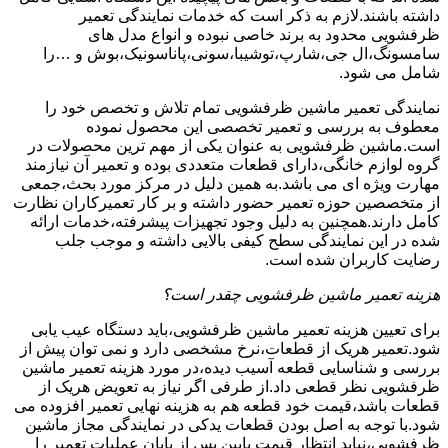
داشته باشند.لازم به ذکر است که خدمات نمایندگی تعمیر
ظرفشویی محدود به برند خاصی نبوده و انواع مدل های
سامسونگ،ال جی،شارپ،توشیبا،سونی،پاناسونیک،بوش و …را
شامل می شود.
نمایندگی تعمیر ماشین ظرفشویی تمام تلاش و تخصص خود را
معطوف به بررسی و تعمیر تخصصی این محصول نموده
است.ماشین ظرفشویی به عنوان یکی از مهم ترین محصولات در
گروه لوازم خانگی،دارای قطعات متعددی بوده و تعمیر آن نیازمند
مهارت ویژه ای می باشد.به همین دلیل در مرکز مورد بحث،جمعی
از متخصصین حوزه تعمیر حضور داشته و بر کار تعمیرکاران نظارت
کامل دارند.همچنین به دلیل وجود تجهیزات پیشرفته،خدمات ارائه
شده در این نمایندگی سطح کیفی بالایی داشته و موجب جلب
رضایت کاربران شده است.
هزینه تعمیر ماشین ظرفشویی چقدر است؟
برای تعیین هزینه تعمیر ماشین ظرفشویی،باید دستگاه عیب یابی
شود.تعمیر هریک از قطعات،نرخ مشخصی دارد و نمی توان پیش از
بررسی و شناسایی قطعه آسیب دیده،در مورد هزینه تعمیر ماشین
ظرفشویی نظر قطعی داد.از طرفی اگر نیاز به تعویض هریک از
قطعات باشد،قیمت خود قطعه هم به هزینه نهایی تعمیر افزوده می
شود.با توجه به اصل بودن قطعات یدکی در نمایندگی مجاز ماشین
ظرفشویی،نباید انتظار قیمت پایین پس از پایان عملیات تعمیر را