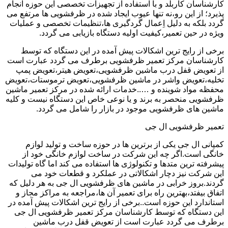
کارشناسان کاربلد و با استفاده از تجهیزات تخصصی این حوزه انجام
پذیرد؛ از این رو،نه تنها عیوب ایجاد شده در ظرفشویی ها مرتفع می
گردد بلکه به دلیل اِعمال گردگیری ها،تنظیمات تخصصی و عملیات
ویژه در حین تعمیر،کیفیت اولیه دستگاه بازیابی می گردد.
برخی از رایج ترین اشکالات پیش آمده در این دستگاه که توسط
کارشناسان مرکز تعمیر ظرفشویی برطرف می گردد عبارت است
از تعویض قفل درب ماشین ظرفشویی،تعویض هیتر،تعویض پمپ
تخلیه،تعویض واشر در ماشین ظرفشویی،تعویض ترموستات،تعویض
محفظه مواد شوینده و …..خدمات ارائه شده در مرکز تعمیر ماشین
ظرفشویی منحصر به برند و یا نوعی خاص این دستگاه نیست و کلیه
ماشین های ظرفشویی موجود در بازار را شامل می گردد.
تعمیر ظرفشویی ال جی
کمپانی ال جی یکی از برترین ها در حوزه ساخت و تولید لوازم
خانگی است.اگر چه این شرکت در ساخت لوازم خانگی خود از
پیشرفته ترین متدها و تکنولوژی ها استفاده می کند اما گاه تولیدات
این شرکت نیز دچار اشکالاتی در عملکرد و قطعات خود می
گردند.بروز خرابی در ماشین های ظرفشویی ال جی به هر دلیل که
اتفاق بیفتد،بهترین راه برای تعمیر آن ها،مراجعه به مراکز مجاز و
استاندارد این حوزه است..برخی از رایج ترین اشکالات پیش آمده در
این دستگاه که توسط کارشناسان مرکز تعمیر ظرفشویی ال جی
برطرف می گردد عبارت است از تعویض قفل درب ماشین