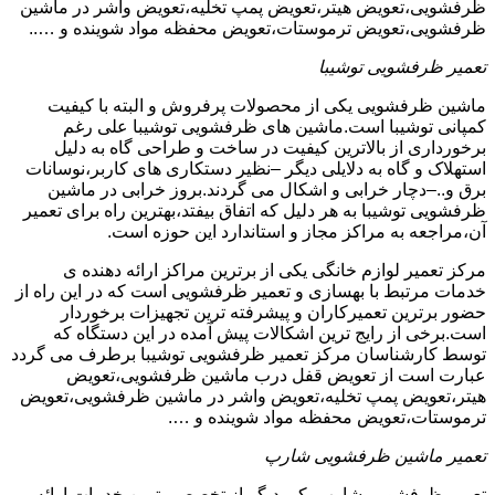
ظرفشویی،تعویض هیتر،تعویض پمپ تخلیه،تعویض واشر در ماشین
ظرفشویی،تعویض ترموستات،تعویض محفظه مواد شوینده و …..
تعمیر ظرفشویی توشیبا
ماشین ظرفشویی یکی از محصولات پرفروش و البته با کیفیت
کمپانی توشیبا است.ماشین های ظرفشویی توشیبا علی رغم
برخورداری از بالاترین کیفیت در ساخت و طراحی گاه به دلیل
استهلاک و گاه به دلایلی دیگر –نظیر دستکاری های کاربر،نوسانات
برق و..–دچار خرابی و اشکال می گردند.بروز خرابی در ماشین
ظرفشویی توشیبا به هر دلیل که اتفاق بیفتد،بهترین راه برای تعمیر
آن،مراجعه به مراکز مجاز و استاندارد این حوزه است.
مرکز تعمیر لوازم خانگی یکی از برترین مراکز ارائه دهنده ی
خدمات مرتبط با بهسازی و تعمیر ظرفشویی است که در این راه از
حضور برترین تعمیرکاران و پیشرفته ترین تجهیزات برخوردار
است.برخی از رایج ترین اشکالات پیش آمده در این دستگاه که
توسط کارشناسان مرکز تعمیر ظرفشویی توشیبا برطرف می گردد
عبارت است از تعویض قفل درب ماشین ظرفشویی،تعویض
هیتر،تعویض پمپ تخلیه،تعویض واشر در ماشین ظرفشویی،تعویض
ترموستات،تعویض محفظه مواد شوینده و ….
تعمیر ماشین ظرفشویی شارپ
تعمیر ظرفشویی شارپ یکی دیگر از تخصصی ترین خدمات ارائه