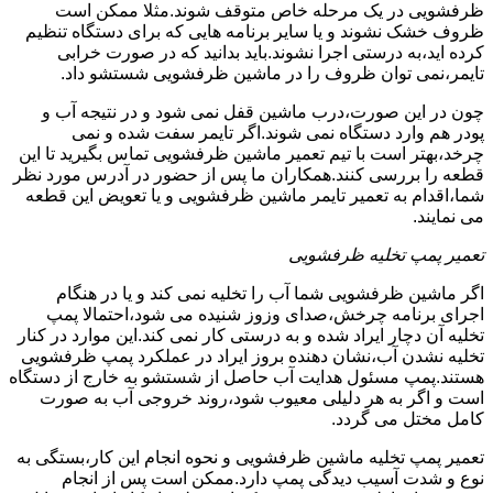
ظرفشویی در یک مرحله خاص متوقف شوند.مثلا ممکن است
ظروف خشک نشوند و یا سایر برنامه هایی که برای دستگاه تنظیم
کرده اید،به درستی اجرا نشوند.باید بدانید که در صورت خرابی
تایمر،نمی توان ظروف را در ماشین ظرفشویی شستشو داد.
چون در این صورت،درب ماشین قفل نمی شود و در نتیجه آب و
پودر هم وارد دستگاه نمی شوند.اگر تایمر سفت شده و نمی
چرخد،بهتر است با تیم تعمیر ماشین ظرفشویی تماس بگیرید تا این
قطعه را بررسی کنند.همکاران ما پس از حضور در آدرس مورد نظر
شما،اقدام به تعمیر تایمر ماشین ظرفشویی و یا تعویض این قطعه
می نمایند.
تعمیر پمپ تخلیه ظرفشویی
اگر ماشین ظرفشویی شما آب را تخلیه نمی کند و یا در هنگام
اجرای برنامه چرخش،صدای وزوز شنیده می شود،احتمالا پمپ
تخلیه آن دچار ایراد شده و به درستی کار نمی کند.این موارد در کنار
تخلیه نشدن آب،نشان دهنده بروز ایراد در عملکرد پمپ ظرفشویی
هستند.پمپ مسئول هدایت آب حاصل از شستشو به خارج از دستگاه
است و اگر به هر دلیلی معیوب شود،روند خروجی آب به صورت
کامل مختل می گردد.
تعمیر پمپ تخلیه ماشین ظرفشویی و نحوه انجام این کار،بستگی به
نوع و شدت آسیب دیدگی پمپ دارد.ممکن است پس از انجام