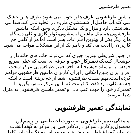
تعمیر ظرفشویی
ماشین ظرفشویی ظرف ها را خوب نمی شوید،ظرف ها را خشک
نمی کند،آب حاصل از شستشوی ظروف را تخلیه نمی کند،صدا می
دهد،نشتی دارد و هزار و یک مشکل دیگر.با وجود اینکه ماشین
ظرفشویی هم مثل ماشین لباسشویی،کولر گازی و کلی دستگاه
های دیگر یکی از بهترین اختراعات بشر است اما هر از گاهی هم
کاربران را اذیت می کند و با هر یک از این مشکلات مواجه می شود.
در چنین شرایطی بهترین چیزی که می تواند خانم های خانه دار را
خوشحال کند،یک تعمیرکار خوب و حرفه ای است که خیلی سریع
خودش را برساند.خوشبختانه واحد تعمیر ظرفشویی مرکز سخت
افزار ایران چنین امکانی را برای کاربران ماشین ظرفشویی فراهم
کرده است.مهم نیست ظرفشویی شما از چه برندی است یا اینکه
چه مشکلی دارد فقط کافیست که با این مرکز تماس بگیرید تا
تعمیرکار خود را جهت عیب یابی و تعمیر ماشین ظرفشویی به منزل
شما بفرستد.
نمایندگی تعمیر ظرفشویی
نمایندگی تعمیر ظرفشویی به صورت اختصاصی بر ترمیم این
محصول پرکاربرد تمرکز دارد.کادر فنی این مرکز به گونه انتخاب
شده اند که با قطعات و بخش های پیچیده این دستگاه آشنایی کامل