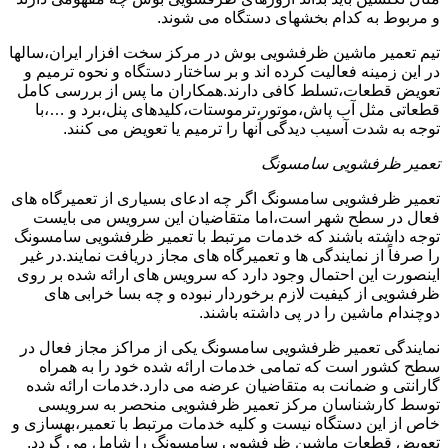
و مربوط به کدام بخشهای دستگاه می شوند.
تیم تعمیر ماشین ظرفشویی بوش در مرکز سخت افزار ایران،سالها
در این زمینه فعالیت کرده اند و بر ساختار دستگاه و نحوه ترمیم و
تعویض قطعات،تسلط کافی دارند.همکاران ما پس از بررسی کامل
قطعاتی مثل آب پاش،موتور،ترموستات،کلیدهای پنل،برد و …،با
توجه به شدت آسیب دیدگی آنها را ترمیم یا تعویض می کنند.
تعمیر ظرفشویی سامسونگ
تعمیر ظرفشویی سامسونگ اگر چه ادعای بسیاری از تعمیرگاه های
فعال در سطح شهر است،اما متقاضیان این سرویس می بایست
توجه داشته باشند که خدمات مرتبط با تعمیر ظرفشویی سامسونگ
را صرفاً از نمایندگی ها و تعمیرگاه های مجاز دریافت نمایند.در غیر
اینصورت این احتمال وجود دارد که سرویس های ارائه شده بر روی
ظرفشویی از کیفیت لازم برخوردار نبوده و چه بسا خرابی های
دوچندام ماشین را در پی داشته باشند.
نمایندگی تعمیر ظرفشویی سامسونگ یکی از مراکز مجاز فعال در
سطح کشور است که تمامی خدمات ارائه شده خود را به همراه
گارانتی و ضمانت به متقاضیان عرضه می دارد.خدمات ارائه شده
توسط کارشناسان مرکز تعمیر ظرفشویی منحصر به سرویسی
خاص از این دستگاه نیست و کلیه خدمات مرتبط با تعمیر،بهسازی و
تعویض قطعات ماشین ظرفشویی سامسونگ را شامل می گردد.