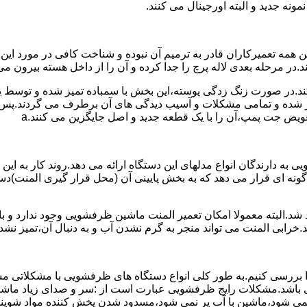
نه جدید و البته اورجینال می کنند.
مه تعمیرکاران قادر به ترمیم آن نبوده و شناخت کافی در مورد این
در مرحله بعدی لاله پرچ را جدا کرده و آن را از داخل هسته بیرون می 
ج کند.در صورت زنگ زدگی پوسته،این بخش با سمباده تمیز شده و توسط
میر شده و تمامی مشکلات و آسیب دیدگی های آن برطرف می گردند.پس 
ویض جت پمپ،آن را با یک قطعه جدید و اصل جایگزین می کنند.a
به دارندگان انواع مدلهای این دستگاه ارائه می دهد.روند کار به این 
نه ای قرار می دهد که به بخش پایینی آن (محل قرار گیری المنت)دست
.البته معمولا امکان تعمیر المنت ماشین ظرفشویی وجود ندارد و باید
.خرابی المنت می تواند منجر به گرم نشدن آب و به دنبال آن،تمیز ن
بررسی کنیم.به طور کلی انواع دستگاه های ظرفشویی با مشکلاتی مشاب
 می باشد.مشکلات رایج ظرفشویی عبارت است از :سر و صدای زیاد
می شود،ماشین با آب پر نمی شود،مسدود شدن پخش کننده مواد شوی