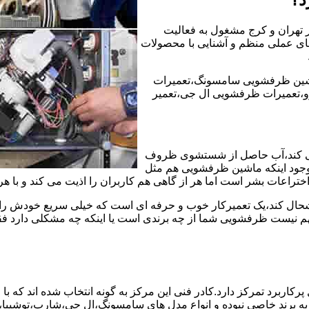
ر تهران و کرج مشغول به فعالیت
ه های عملی منظم و آشنایی با محصولات
شین ظرفشویی سامسونگ،تعمیرات
،تعمیرات ظرفشویی ال جی،تعمیر
ی کند،آب حاصل از شستشوی ظروف
 وجود اینکه ماشین ظرفشویی هم مثل
ختراعات بشر است اما هر از گاهی هم کاربران را اذیت می کند و با ه
خوشحال کند،یک تعمیرکار خوب و حرفه ای است که خیلی سریع خودش را
 نیست ظرفشویی شما از چه برندی است یا اینکه چه مشکلی دارد فقط 
ربرد تمرکز دارد.کادر فنی این مرکز به گونه انتخاب شده اند که با
 به برند خاصی نبوده و انواع مدل های سامسونگ،ال جی،شارپ،توشیب