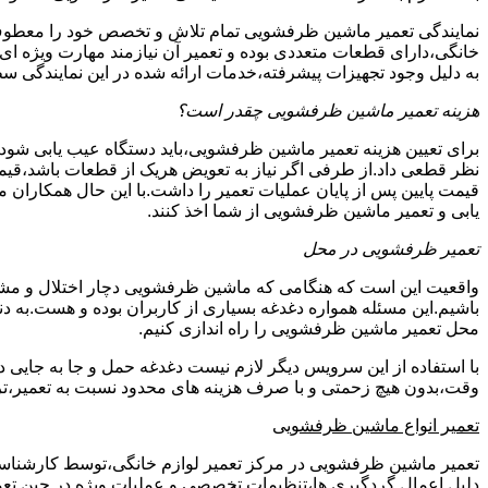
نمایندگی تعمیر ماشین ظرفشویی تمام تلاش و تخصص خود را معطوف
خانگی،دارای قطعات متعددی بوده و تعمیر آن نیازمند مهارت ویژه ا
به دلیل وجود تجهیزات پیشرفته،خدمات ارائه شده در این نمایندگی
هزینه تعمیر ماشین ظرفشویی چقدر است؟
برای تعیین هزینه تعمیر ماشین ظرفشویی،باید دستگاه عیب یابی شو
نظر قطعی داد.از طرفی اگر نیاز به تعویض هریک از قطعات باشد،قیمت
قیمت پایین پس از پایان عملیات تعمیر را داشت.با این حال همکاران 
یابی و تعمیر ماشین ظرفشویی از شما اخذ کنند.
تعمیر ظرفشویی در محل
واقعیت این است که هنگامی که ماشین ظرفشویی دچار اختلال و مشکل
باشیم.این مسئله همواره دغدغه بسیاری از کاربران بوده و هست.به
محل تعمیر ماشین ظرفشویی را راه اندازی کنیم.
با استفاده از این سرویس دیگر لازم نیست دغدغه حمل و جا به جایی 
وقت،بدون هیچ زحمتی و با صرف هزینه های محدود نسبت به تعمیر،تر
تعمیر انواع ماشین ظرفشویی
تعمیر ماشین ظرفشویی در مرکز تعمیر لوازم خانگی،توسط کارشناسان کا
دلیل اِعمال گردگیری ها،تنظیمات تخصصی و عملیات ویژه در حین تعمی