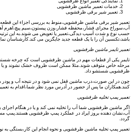
نمایندگی تعمیر انواع ظرفشویی
خدمات تعمیر ماشین ظرفشویی
تعمیر شیر برقی ظرفشویی
تعمیر شیر برقی ماشین ظرفشویی،منوط به بررسی اجزاء این قطعه ا
آب،سوراخ مجرای فشار،محفظه فشار،وزن پیستون،سیم پیچ،اهرم آهنی
حسب نوع و شدت آسیب دیدگی،تعمیر یا تعویض می شوند.به این ترتیب 
باشد،تکنسین آن را با یک قطعه جدید جایگزین می کند.کارشناسان نما
تعمیر تایمر ماشین ظرفشویی
تایمر یکی از قطعات مهم در ماشین ظرفشویی است که چرخه شستشو و 
مرحله خاص متوقف شوند.مثلا ممکن است ظروف خشک نشوند و یا سایر ب
ظرفشویی شستشو داد.
چون در این صورت،درب ماشین قفل نمی شود و در نتیجه آب و پودر هم
کنند.همکاران ما پس از حضور در آدرس مورد نظر شما،اقدام به تعمیر
تعمیر پمپ تخلیه ظرفشویی
اگر ماشین ظرفشویی شما آب را تخلیه نمی کند و یا در هنگام اجرای ب
آب،نشان دهنده بروز ایراد در عملکرد پمپ ظرفشویی هستند.پمپ م
گردد.
تعمیر پمپ تخلیه ماشین ظرفشویی و نحوه انجام این کار،بستگی به ن