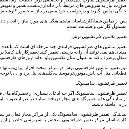
صورت نیاز به سرویس های مرتبط با راه اندازی،نصب،تعمیر و تعویض
خانگی تماس بگیرید و درخواست خود مبنی بر نیاز به حضور کارشناس
پس از تماس شما،کارشناسان ما،هماهنگی های مورد نیاز را انجام دا
مشمول گارانتی و ضمانت است.
تعمیر ماشین ظرفشویی بوش
تعمیر ماشین های ظرفشویی فرایندی چند مرحله ای است که با هدف 
مبتدی هم نمی توانند آن را به درستی تعمیر کنند.تعمیرکار باید کامل
شکل برطرف کند.به عنوان مثال تکنسین باید بداند ارورهای ظرفشوی
تیم تعمیر ماشین ظرفشویی بوش در مرکز سخت افزار ایران،سالها در 
قطعاتی مثل آب پاش،موتور،ترموستات،کلیدهای پنل،برد و …،با توجه ب
تعمیر ظرفشویی سامسونگ
تعمیر ظرفشویی سامسونگ اگر چه ادعای بسیاری از تعمیرگاه های ف
از نمایندگی ها و تعمیرگاه های مجاز دریافت نمایند.در غیر اینصورت
در پی داشته باشند.
نمایندگی تعمیر ظرفشویی سامسونگ یکی از مراکز مجاز فعال در سط
کارشناسان مرکز تعمیر ظرفشویی منحصر به سرویسی خاص از این د