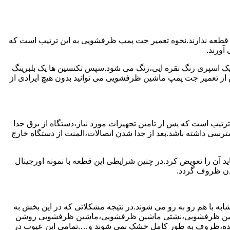
 قطعه ندارند.نحوه تعمیر جت پمپ ظرفشویی به این ترتیب است که
آورند.
 یک اسپری رنگ نقره ایی،رنگ می شود.سپس تکنسین ها یک بلبرینگ
از تعمیر جت پمپ ماشین ظرفشویی می توانید بدون هیچ ایرادی از
ترتیب است که پس از تامین تجهیزات مورد نیاز،دستگاه از برق جدا
رسی داشته باشد.بعد از جدا شدن اتصالات،المنت از دستگاه خارج
 آن را تعویض کرد.در چنین شرایطی این قطعه با نمونه اورجینال
شدن ظروف گردد.
ه با هم رو به رو می شوند.در نتیجه مشکلاتی که در این بخش به
 ماشین ظرفشویی،نشتی ماشین ظرفشویی،ماشین ظرفشویی روشن
نده،ظروف به طور کامل خشک نمی شوند و….تمامی این عیوب در