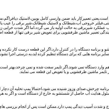
ست.یعنی تعمیرکار باید ضمن وارسی کامل بوبین،لاستیک دیافراگم،م
،فیلتر خروجی آب،شیطانک و لاستیک شیطانک،شیر برقی را عیب یابی 
عملکرد شیربرقی به حالت اولیه باز می گردد.اما اگر شدت خرابی زی
یندگی تعمیر ماشین ظرفشویی برای تعویض شیر برقی تنها از قطعه اصل
برنامه دستگاه را در کنترل دارد.اگر این قطعه درست کار نکرده و 
رنامه هایی که برای دستگاه تنظیم کرده اید،به درستی اجرا نشوند.ب
 وارد دستگاه نمی شوند.اگر تایمر سفت شده و نمی چرخد،بهتر است ب
 تایمر ماشین ظرفشویی و یا تعویض این قطعه می نمایند.
رنامه چرخش،صدای وزوز شنیده می شود،احتمالا پمپ تخلیه آن دچار ایر
سئول هدایت آب حاصل از شستشو به خارج از دستگاه است و اگر به ه
وع و شدت آسیب دیدگی پمپ دارد.ممکن است پس از انجام بررسی های ا