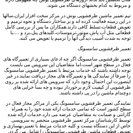
و مربوط به کدام بخشهای دستگاه می شوند.
تیم تعمیر ماشین ظرفشویی بوش در مرکز سخت افزار ایران،سالها
در این زمینه فعالیت کرده اند و بر ساختار دستگاه و نحوه ترمیم و
تعویض قطعات،تسلط کافی دارند.همکاران ما پس از بررسی کامل
قطعاتی مثل آب پاش،موتور،ترموستات،کلیدهای پنل،برد و …،با
توجه به شدت آسیب دیدگی آنها را ترمیم یا تعویض می کنند.
تعمیر ظرفشویی سامسونگ
تعمیر ظرفشویی سامسونگ اگر چه ادعای بسیاری از تعمیرگاه های
فعال در سطح شهر است،اما متقاضیان این سرویس می بایست
توجه داشته باشند که خدمات مرتبط با تعمیر ظرفشویی سامسونگ
را صرفاً از نمایندگی ها و تعمیرگاه های مجاز دریافت نمایند.در غیر
اینصورت این احتمال وجود دارد که سرویس های ارائه شده بر روی
ظرفشویی از کیفیت لازم برخوردار نبوده و چه بسا خرابی های
دوچندام ماشین را در پی داشته باشند.
نمایندگی تعمیر ظرفشویی سامسونگ یکی از مراکز مجاز فعال در
سطح کشور است که تمامی خدمات ارائه شده خود را به همراه
گارانتی و ضمانت به متقاضیان عرضه می دارد.خدمات ارائه شده
توسط کارشناسان مرکز تعمیر ظرفشویی منحصر به سرویسی
خاص از این دستگاه نیست و کلیه خدمات مرتبط با تعمیر،بهسازی و
تعویض قطعات ماشین ظرفشویی سامسونگ را شامل می گردد.