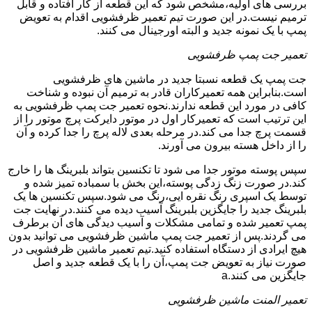
بررسی های اولیه،مشخص شود که این قطعه از کار افتاده و قابل
ترمیم نیست.در این صورت تیم تعمیر ظرفشویی اقدام به تعویض
پمپ با یک نمونه جدید و البته اورجینال می کنند.
تعمیر جت پمپ ظرفشویی
جت پمپ یک قطعه نسبتا جدید در ماشین های ظرفشویی
است.بنابراین همه تعمیرکاران قادر به ترمیم آن نبوده و شناخت
کافی در مورد این قطعه ندارند.نحوه تعمیر جت پمپ ظرفشویی به
این ترتیب است که تعمیرکار اول در موتور دایرکت پرچ موتور را از
قسمت پرچ جدا می کند.در مرحله بعدی لاله پرچ را جدا کرده و آن
را از داخل هسته بیرون می آورند.
سپس پوسته موتور جدا می شود تا تکنسین بتواند بلبرینگ ها را خارج
کند.در صورت زنگ زدگی پوسته،این بخش با سمباده تمیز شده و
توسط یک اسپری رنگ نقره ایی،رنگ می شود.سپس تکنسین ها یک
بلبرینگ جدید را جایگزین بلبرینگ آسیب دیده می کنند.در نهایت جت
پمپ تعمیر شده و تمامی مشکلات و آسیب دیدگی های آن برطرف
می گردند.پس از تعمیر جت پمپ ماشین ظرفشویی می توانید بدون
هیچ ایرادی از دستگاه استفاده کنید.تیم تعمیر ماشین ظرفشویی در
صورت نیاز به تعویض جت پمپ،آن را با یک قطعه جدید و اصل
جایگزین می کنند.a
تعمیر المنت ماشین ظرفشویی