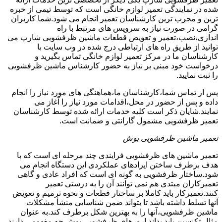
شده در نمایندگی تعمیر لوازم خانگی است که توسط تیمی از خبره
ترین و مجرب ترین کارشناسان تعمیر انجام می شود.شما کاربران
گرامی در صورت نیاز به سرویس های مرتبط با راه
اندازی،نصب،تعمیر و تعویض قطعات ماشین ظرفشویی شارپ می
توانید از طریق راه های ارتباطی درج شده در وب سایت با
کارشناسان ما در مرکز تعمیر لوازم خانگی تماس بگیرید و
درخواست خود مبنی بر نیاز به حضور کارشناس ماشین ظرفشویی
را ثبت نمایید.
پس از تماس شما،کارشناسان ما،هماهنگی های مورد نیاز را انجام
داده و پس از حضور در محل،اقدامات مورد نیاز را آغاز می
نمایند.شایان ذکر است کلیه خدمات ارائه شده توسط کارشناسان
تعمیر ظرفشویی مشمول گارانتی و ضمانت است.
تعمیر ماشین ظرفشویی بوش
تعمیر ماشین های ظرفشویی فرایندی چند مرحله ای است که با
هدف برطرف ساختن ایرادهای عملکردی این دستگاه انجام می
شود.ساختار ظرفشویی به گونه ای است که افراد عادی و گاهی
تعمیرکاران مبتدی هم نمی توانند آن را به درستی تعمیر
کنند.تعمیرکار باید کاملا بر ساختار قطعات و نحوه ترمیم و تعویض
آنها تسلط داشته باشد تا بتواند ضمن شناسایی منشأ مشکلات
ماشین ظرفشویی،آنها را به بهترین شکل برطرف کند.به عنوان
مثال تکنسین باید بداند ارورهای ظرفشویی بوش چه مفهومی دارند