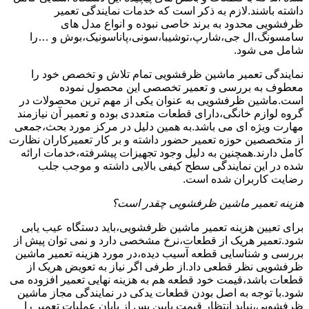
داشته باشند.لازم به ذکر است که خدمات نمایندگی تعمیر
ظرفشویی محدود به برند خاصی نبوده و انواع مدل های
سامسونگ،ال جی،شارپ،توشیبا،سونی،پاناسونیک،بوش و …را
شامل می شود.
نمایندگی تعمیر ماشین ظرفشویی تمام تلاش و تخصص خود را
معطوف به بررسی و تعمیر تخصصی این محصول نموده
است.ماشین ظرفشویی به عنوان یکی از مهم ترین محصولات در
گروه لوازم خانگی،دارای قطعات متعددی بوده و تعمیر آن نیازمند
مهارت ویژه ای می باشد.به همین دلیل در مرکز مورد بحث،جمعی
از متخصصین حوزه تعمیر حضور داشته و بر کار تعمیرکاران نظارت
کامل دارند.همچنین به دلیل وجود تجهیزات پیشرفته،خدمات ارائه
شده در این نمایندگی سطح کیفی بالایی داشته و موجب جلب
رضایت کاربران شده است.
هزینه تعمیر ماشین ظرفشویی چقدر است؟
برای تعیین هزینه تعمیر ماشین ظرفشویی،باید دستگاه عیب یابی
شود.تعمیر هریک از قطعات،نرخ مشخصی دارد و نمی توان پیش از
بررسی و شناسایی قطعه آسیب دیده،در مورد هزینه تعمیر ماشین
ظرفشویی نظر قطعی داد.از طرفی اگر نیاز به تعویض هریک از
قطعات باشد،قیمت خود قطعه هم به هزینه نهایی تعمیر افزوده می
شود.با توجه به اصل بودن قطعات یدکی در نمایندگی مجاز ماشین
ظرفشویی،نباید انتظار قیمت پایین پس از پایان عملیات تعمیر را