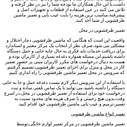
داشت.با این حال همکاران ما بودجه شما را نیز در نظر گرفته و
تلاش می کنند در عین استفاده از قطعات و تجهیزات اصل و
پیشرفته،مناسب ترین هزینه را بابت عیب یابی و تعمیر ماشین
ظرفشویی از شما اخذ کنند.
تعمیر ظرفشویی در محل
واقعیت این است که هنگامی که ماشین ظرفشویی دچار اختلال و
مشکلی می شود،صرف نظر از انتخاب یک مرکز معتبر و استاندارد
برای دریافت خدمات باید فکری به حال جابه جایی و حمل دستگاه
داشته باشیم.این مسئله همواره دغدغه بسیاری از کاربران بوده و
هست.به دنبال درخواست های مکرر کاربران مبنی بر حضور تعمیر
کار در محل و منزل برای اجرای تعمیر ظرفشویی،تصمیم گرفتیم
که سرویس در محل تعمیر ماشین ظرفشویی را راه اندازی کنیم.
با استفاده از این سرویس دیگر لازم نیست دغدغه حمل و جا به جایی
دستگاه را داشته باشید.می توانید با یک تماس تلفنی ساده و ثبت
درخواست خود برای استفاده از تعمیر ظرفشویی در محل،در اسرع
وقت،بدون هیچ زحمتی و با صرف هزینه های محدود نسبت به
تعمیر،ترمیم و عیب یابی ماشین ظرفشویی خود اقدام کنید.
تعمیر انواع ماشین ظرفشویی
تعمیر ماشین ظرفشویی در مرکز تعمیر لوازم خانگی،توسط