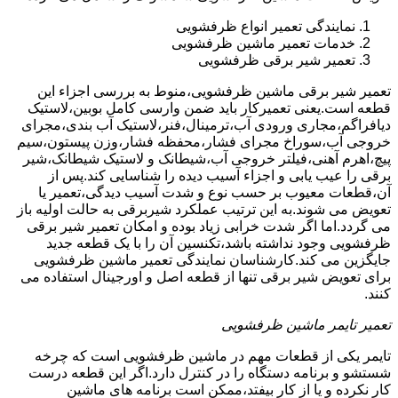
نمایندگی تعمیر انواع ظرفشویی
خدمات تعمیر ماشین ظرفشویی
تعمیر شیر برقی ظرفشویی
تعمیر شیر برقی ماشین ظرفشویی،منوط به بررسی اجزاء این
قطعه است.یعنی تعمیرکار باید ضمن وارسی کامل بوبین،لاستیک
دیافراگم،مجاری ورودی آب،ترمینال،فنر،لاستیک آب بندی،مجرای
خروجی آب،سوراخ مجرای فشار،محفظه فشار،وزن پیستون،سیم
پیچ،اهرم آهنی،فیلتر خروجی آب،شیطانک و لاستیک شیطانک،شیر
برقی را عیب یابی و اجزاء آسیب دیده را شناسایی کند.پس از
آن،قطعات معیوب بر حسب نوع و شدت آسیب دیدگی،تعمیر یا
تعویض می شوند.به این ترتیب عملکرد شیربرقی به حالت اولیه باز
می گردد.اما اگر شدت خرابی زیاد بوده و امکان تعمیر شیر برقی
ظرفشویی وجود نداشته باشد،تکنسین آن را با یک قطعه جدید
جایگزین می کند.کارشناسان نمایندگی تعمیر ماشین ظرفشویی
برای تعویض شیر برقی تنها از قطعه اصل و اورجینال استفاده می
کنند.
تعمیر تایمر ماشین ظرفشویی
تایمر یکی از قطعات مهم در ماشین ظرفشویی است که چرخه
شستشو و برنامه دستگاه را در کنترل دارد.اگر این قطعه درست
کار نکرده و یا از کار بیفتد،ممکن است برنامه های ماشین