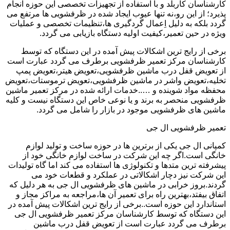
کارشناسان کاربلد و با استفاده از تجهیزات تخصصی این حوزه انجام
پذیرد؛ از این رو،نه تنها عیوب ایجاد شده در ظرفشویی ها مرتفع می
گردد بلکه به دلیل اِعمال گردگیری ها،تنظیمات تخصصی و عملیات
ویژه در حین تعمیر،کیفیت اولیه دستگاه بازیابی می گردد.
برخی از رایج ترین اشکالات پیش آمده در این دستگاه که توسط
کارشناسان مرکز تعمیر ظرفشویی برطرف می گردد عبارت است
از تعویض قفل درب ماشین ظرفشویی،تعویض هیتر،تعویض پمپ
تخلیه،تعویض واشر در ماشین ظرفشویی،تعویض ترموستات،تعویض
محفظه مواد شوینده و …..خدمات ارائه شده در مرکز تعمیر ماشین
ظرفشویی منحصر به برند و یا نوعی خاص این دستگاه نیست و کلیه
ماشین های ظرفشویی موجود در بازار را شامل می گردد.
تعمیر ظرفشویی ال جی
کمپانی ال جی یکی از برترین ها در حوزه ساخت و تولید لوازم
خانگی است.اگر چه این شرکت در ساخت لوازم خانگی خود از
پیشرفته ترین متدها و تکنولوژی ها استفاده می کند اما گاه تولیدات
این شرکت نیز دچار اشکالاتی در عملکرد و قطعات خود می
گردند.بروز خرابی در ماشین های ظرفشویی ال جی به هر دلیل که
اتفاق بیفتد،بهترین راه برای تعمیر آن ها،مراجعه به مراکز مجاز و
استاندارد این حوزه است..برخی از رایج ترین اشکالات پیش آمده در
این دستگاه که توسط کارشناسان مرکز تعمیر ظرفشویی ال جی
برطرف می گردد عبارت است از تعویض قفل درب ماشین