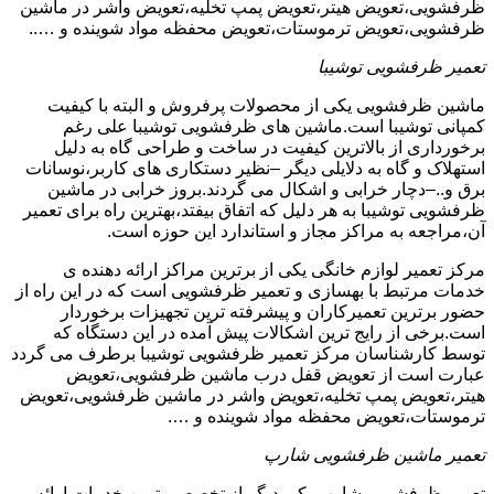
ظرفشویی،تعویض هیتر،تعویض پمپ تخلیه،تعویض واشر در ماشین
ظرفشویی،تعویض ترموستات،تعویض محفظه مواد شوینده و …..
تعمیر ظرفشویی توشیبا
ماشین ظرفشویی یکی از محصولات پرفروش و البته با کیفیت
کمپانی توشیبا است.ماشین های ظرفشویی توشیبا علی رغم
برخورداری از بالاترین کیفیت در ساخت و طراحی گاه به دلیل
استهلاک و گاه به دلایلی دیگر –نظیر دستکاری های کاربر،نوسانات
برق و..–دچار خرابی و اشکال می گردند.بروز خرابی در ماشین
ظرفشویی توشیبا به هر دلیل که اتفاق بیفتد،بهترین راه برای تعمیر
آن،مراجعه به مراکز مجاز و استاندارد این حوزه است.
مرکز تعمیر لوازم خانگی یکی از برترین مراکز ارائه دهنده ی
خدمات مرتبط با بهسازی و تعمیر ظرفشویی است که در این راه از
حضور برترین تعمیرکاران و پیشرفته ترین تجهیزات برخوردار
است.برخی از رایج ترین اشکالات پیش آمده در این دستگاه که
توسط کارشناسان مرکز تعمیر ظرفشویی توشیبا برطرف می گردد
عبارت است از تعویض قفل درب ماشین ظرفشویی،تعویض
هیتر،تعویض پمپ تخلیه،تعویض واشر در ماشین ظرفشویی،تعویض
ترموستات،تعویض محفظه مواد شوینده و ….
تعمیر ماشین ظرفشویی شارپ
تعمیر ظرفشویی شارپ یکی دیگر از تخصصی ترین خدمات ارائه