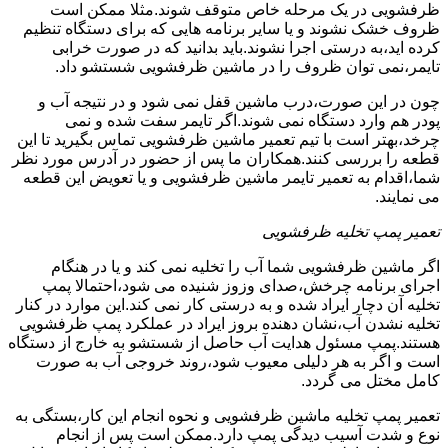
ظرفشویی در یک مرحله خاص متوقف شوند.مثلا ممکن است
ظروف خشک نشوند و یا سایر برنامه هایی که برای دستگاه تنظیم
کرده اید،به درستی اجرا نشوند.باید بدانید که در صورت خرابی
تایمر،نمی توان ظروف را در ماشین ظرفشویی شستشو داد.
چون در این صورت،درب ماشین قفل نمی شود و در نتیجه آب و
پودر هم وارد دستگاه نمی شوند.اگر تایمر سفت شده و نمی
چرخد،بهتر است با تیم تعمیر ماشین ظرفشویی تماس بگیرید تا این
قطعه را بررسی کنند.همکاران ما پس از حضور در آدرس مورد نظر
شما،اقدام به تعمیر تایمر ماشین ظرفشویی و یا تعویض این قطعه
می نمایند.
تعمیر پمپ تخلیه ظرفشویی
اگر ماشین ظرفشویی شما آب را تخلیه نمی کند و یا در هنگام
اجرای برنامه چرخش،صدای وزوز شنیده می شود،احتمالا پمپ
تخلیه آن دچار ایراد شده و به درستی کار نمی کند.این موارد در کنار
تخلیه نشدن آب،نشان دهنده بروز ایراد در عملکرد پمپ ظرفشویی
هستند.پمپ مسئول هدایت آب حاصل از شستشو به خارج از دستگاه
است و اگر به هر دلیلی معیوب شود،روند خروجی آب به صورت
کامل مختل می گردد.
تعمیر پمپ تخلیه ماشین ظرفشویی و نحوه انجام این کار،بستگی به
نوع و شدت آسیب دیدگی پمپ دارد.ممکن است پس از انجام