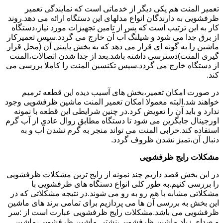
تعمیر المنت هم یکی دیگر از خدماتی است که نمایندگی تعمیر
ظرفشویی به دارندگان انواع مدلهای این دستگاه ارائه می دهد.روند
کار به این ترتیب است که پس از تامین تجهیزات مورد نیاز،دستگاه
از برق جدا می شود و شیلنگ آب آن خارج می گردد.سپس تعمیرکار
ماشین را به گونه ای قرار می دهد که به بخش پایینی آن (محل قرار
گیری المنت)دسترسی داشته باشد.بعد از جدا شدن اتصالات،المنت
از دستگاه خارج می گردد.سپس تکنسین المنت را کاملا بررسی می
کند.
در صورت امکان تعمیر،بخش های آسیب دیده این قطعه ترمیم
خواهند شد.البته معمولا امکان تعمیر المنت ماشین ظرفشویی وجود
ندارد و باید آن را تعویض کرد.در چنین شرایطی این قطعه با نمونه
اورجینال جایگزین می شود تا دستگاه مطابق روال عادی از آب گرم
استفاده کند.خرابی المنت می تواند منجر به گرم نشدن آب و به
دنبال آن،تمیز نشدن ظروف گردد.
مشکلات رایج ظرفشویی
در این بخش قصد داریم چند نمونه از رایج ترین مشکلات ظرفشویی
را بررسی کنیم.به طور کلی انواع دستگاه های ظرفشویی با
مشکلاتی مشابه با هم رو به رو می شوند.در نتیجه مشکلاتی که در
این بخش به بررسی آن ها می پردازیم برای تمامی برند های ماشین
ظرفشویی می باشد.مشکلات رایج ظرفشویی عبارت است از :سر
و صدای زیاد ماشین ظرفشویی،نشتی ماشین ظرفشویی،ماشین