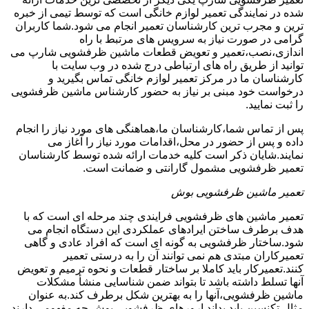
شده در نمایندگی تعمیر لوازم خانگی است که توسط تیمی از خبره
ترین و مجرب ترین کارشناسان تعمیر انجام می شود.شما کاربران
گرامی در صورت نیاز به سرویس های مرتبط با راه
اندازی،نصب،تعمیر و تعویض قطعات ماشین ظرفشویی شارپ می
توانید از طریق راه های ارتباطی درج شده در وب سایت با
کارشناسان ما در مرکز تعمیر لوازم خانگی تماس بگیرید و
درخواست خود مبنی بر نیاز به حضور کارشناس ماشین ظرفشویی
را ثبت نمایید.
پس از تماس شما،کارشناسان ما،هماهنگی های مورد نیاز را انجام
داده و پس از حضور در محل،اقدامات مورد نیاز را آغاز می
نمایند.شایان ذکر است کلیه خدمات ارائه شده توسط کارشناسان
تعمیر ظرفشویی مشمول گارانتی و ضمانت است.
تعمیر ماشین ظرفشویی بوش
تعمیر ماشین های ظرفشویی فرایندی چند مرحله ای است که با
هدف برطرف ساختن ایرادهای عملکردی این دستگاه انجام می
شود.ساختار ظرفشویی به گونه ای است که افراد عادی و گاهی
تعمیرکاران مبتدی هم نمی توانند آن را به درستی تعمیر
کنند.تعمیرکار باید کاملا بر ساختار قطعات و نحوه ترمیم و تعویض
آنها تسلط داشته باشد تا بتواند ضمن شناسایی منشأ مشکلات
ماشین ظرفشویی،آنها را به بهترین شکل برطرف کند.به عنوان
مثال تکنسین باید بداند ارورهای ظرفشویی بوش چه مفهومی دارند