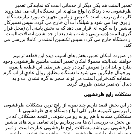
تعمیر المنت هم یکی دیگر از خدماتی است که نمایندگی تعمیر
ظرفشویی به دارندگان انواع مدلهای این دستگاه ارائه می دهد.روند
کار به این ترتیب است که پس از تامین تجهیزات مورد نیاز،دستگاه
از برق جدا می شود و شیلنگ آب آن خارج می گردد.سپس تعمیرکار
ماشین را به گونه ای قرار می دهد که به بخش پایینی آن (محل قرار
گیری المنت)دسترسی داشته باشد.بعد از جدا شدن اتصالات،المنت
از دستگاه خارج می گردد.سپس تکنسین المنت را کاملا بررسی می
کند.
در صورت امکان تعمیر،بخش های آسیب دیده این قطعه ترمیم
خواهند شد.البته معمولا امکان تعمیر المنت ماشین ظرفشویی وجود
ندارد و باید آن را تعویض کرد.در چنین شرایطی این قطعه با نمونه
اورجینال جایگزین می شود تا دستگاه مطابق روال عادی از آب گرم
استفاده کند.خرابی المنت می تواند منجر به گرم نشدن آب و به
دنبال آن،تمیز نشدن ظروف گردد.
مشکلات رایج ظرفشویی
در این بخش قصد داریم چند نمونه از رایج ترین مشکلات ظرفشویی
را بررسی کنیم.به طور کلی انواع دستگاه های ظرفشویی با
مشکلاتی مشابه با هم رو به رو می شوند.در نتیجه مشکلاتی که در
این بخش به بررسی آن ها می پردازیم برای تمامی برند های ماشین
ظرفشویی می باشد.مشکلات رایج ظرفشویی عبارت است از :سر
و صدای زیاد ماشین ظرفشویی،نشتی ماشین ظرفشویی،ماشین