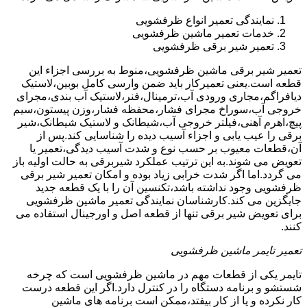
نمایندگی تعمیر انواع ظرفشویی
خدمات تعمیر ماشین ظرفشویی
تعمیر شیر برقی ظرفشویی
تعمیر شیر برقی ماشین ظرفشویی،منوط به بررسی اجزاء این
قطعه است.یعنی تعمیرکار باید ضمن وارسی کامل بوبین،لاستیک
دیافراگم،مجاری ورودی آب،ترمینال،فنر،لاستیک آب بندی،مجرای
خروجی آب،سوراخ مجرای فشار،محفظه فشار،وزن پیستون،سیم
پیچ،اهرم آهنی،فیلتر خروجی آب،شیطانک و لاستیک شیطانک،شیر
برقی را عیب یابی و اجزاء آسیب دیده را شناسایی کند.پس از
آن،قطعات معیوب بر حسب نوع و شدت آسیب دیدگی،تعمیر یا
تعویض می شوند.به این ترتیب عملکرد شیربرقی به حالت اولیه باز
می گردد.اما اگر شدت خرابی زیاد بوده و امکان تعمیر شیر برقی
ظرفشویی وجود نداشته باشد،تکنسین آن را با یک قطعه جدید
جایگزین می کند.کارشناسان نمایندگی تعمیر ماشین ظرفشویی
برای تعویض شیر برقی تنها از قطعه اصل و اورجینال استفاده می
کنند.
تعمیر تایمر ماشین ظرفشویی
تایمر یکی از قطعات مهم در ماشین ظرفشویی است که چرخه
شستشو و برنامه دستگاه را در کنترل دارد.اگر این قطعه درست
کار نکرده و یا از کار بیفتد،ممکن است برنامه های ماشین