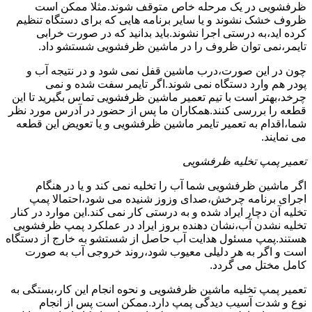
ظرفشویی در یک مرحله خاص متوقف شوند.مثلا ممکن است
ظروف خشک نشوند و یا سایر برنامه هایی که برای دستگاه تنظیم
کرده اید،به درستی اجرا نشوند.باید بدانید که در صورت خرابی
تایمر،نمی توان ظروف را در ماشین ظرفشویی شستشو داد.
چون در این صورت،درب ماشین قفل نمی شود و در نتیجه آب و
پودر هم وارد دستگاه نمی شوند.اگر تایمر سفت شده و نمی
چرخد،بهتر است با تیم تعمیر ماشین ظرفشویی تماس بگیرید تا این
قطعه را بررسی کنند.همکاران ما پس از حضور در آدرس مورد نظر
شما،اقدام به تعمیر تایمر ماشین ظرفشویی و یا تعویض این قطعه
می نمایند.
تعمیر پمپ تخلیه ظرفشویی
اگر ماشین ظرفشویی شما آب را تخلیه نمی کند و یا در هنگام
اجرای برنامه چرخش،صدای وزوز شنیده می شود،احتمالا پمپ
تخلیه آن دچار ایراد شده و به درستی کار نمی کند.این موارد در کنار
تخلیه نشدن آب،نشان دهنده بروز ایراد در عملکرد پمپ ظرفشویی
هستند.پمپ مسئول هدایت آب حاصل از شستشو به خارج از دستگاه
است و اگر به هر دلیلی معیوب شود،روند خروجی آب به صورت
کامل مختل می گردد.
تعمیر پمپ تخلیه ماشین ظرفشویی و نحوه انجام این کار،بستگی به
نوع و شدت آسیب دیدگی پمپ دارد.ممکن است پس از انجام