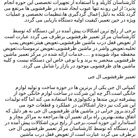
کارشناسان کاربلد و با استفاده از تجهیزات تخصصی این حوزه انجام
پذیرد؛ از این رو،نه تنها عیوب ایجاد شده در ظرفشویی ها مرتفع می
گردد بلکه به دلیل اِعمال گردگیری ها،تنظیمات تخصصی و عملیات
ویژه در حین تعمیر،کیفیت اولیه دستگاه بازیابی می گردد.
برخی از رایج ترین اشکالات پیش آمده در این دستگاه که توسط
کارشناسان مرکز تعمیر ظرفشویی برطرف می گردد عبارت است
از تعویض قفل درب ماشین ظرفشویی،تعویض هیتر،تعویض پمپ
تخلیه،تعویض واشر در ماشین ظرفشویی،تعویض ترموستات،تعویض
محفظه مواد شوینده و …..خدمات ارائه شده در مرکز تعمیر ماشین
ظرفشویی منحصر به برند و یا نوعی خاص این دستگاه نیست و کلیه
ماشین های ظرفشویی موجود در بازار را شامل می گردد.
تعمیر ظرفشویی ال جی
کمپانی ال جی یکی از برترین ها در حوزه ساخت و تولید لوازم
خانگی است.اگر چه این شرکت در ساخت لوازم خانگی خود از
پیشرفته ترین متدها و تکنولوژی ها استفاده می کند اما گاه تولیدات
این شرکت نیز دچار اشکالاتی در عملکرد و قطعات خود می
گردند.بروز خرابی در ماشین های ظرفشویی ال جی به هر دلیل که
اتفاق بیفتد،بهترین راه برای تعمیر آن ها،مراجعه به مراکز مجاز و
استاندارد این حوزه است..برخی از رایج ترین اشکالات پیش آمده در
این دستگاه که توسط کارشناسان مرکز تعمیر ظرفشویی ال جی
برطرف می گردد عبارت است از تعویض قفل درب ماشین