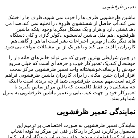
تعمیر ظرفشویی
ماشین ظرفشویی ظرف ها را خوب نمی شوید،ظرف ها را خشک
نمی کند،آب حاصل از شستشوی ظروف را تخلیه نمی کند،صدا می
دهد،نشتی دارد و هزار و یک مشکل دیگر.با وجود اینکه ماشین
ظرفشویی هم مثل ماشین لباسشویی،کولر گازی و کلی دستگاه
های دیگر یکی از بهترین اختراعات بشر است اما هر از گاهی هم
کاربران را اذیت می کند و با هر یک از این مشکلات مواجه می شود.
در چنین شرایطی بهترین چیزی که می تواند خانم های خانه دار را
خوشحال کند،یک تعمیرکار خوب و حرفه ای است که خیلی سریع
خودش را برساند.خوشبختانه واحد تعمیر ظرفشویی مرکز سخت
افزار ایران چنین امکانی را برای کاربران ماشین ظرفشویی فراهم
کرده است.مهم نیست ظرفشویی شما از چه برندی است یا اینکه
چه مشکلی دارد فقط کافیست که با این مرکز تماس بگیرید تا
تعمیرکار خود را جهت عیب یابی و تعمیر ماشین ظرفشویی به منزل
شما بفرستد.
نمایندگی تعمیر ظرفشویی
نمایندگی تعمیر ظرفشویی به صورت اختصاصی بر ترمیم این
محصول پرکاربرد تمرکز دارد.کادر فنی این مرکز به گونه انتخاب
شده اند که با قطعات و بخش های پیچیده این دستگاه آشنایی کامل