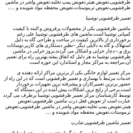
ظرفشویی،تعویض هیتر،تعویض پمپ تخلیه،تعویض واشر در ماشین
ظرفشویی،تعویض ترموستات،تعویض محفظه مواد شوینده و …..
تعمیر ظرفشویی توشیبا
ماشین ظرفشویی یکی از محصولات پرفروش و البته با کیفیت
کمپانی توشیبا است.ماشین های ظرفشویی توشیبا علی رغم
برخورداری از بالاترین کیفیت در ساخت و طراحی گاه به دلیل
استهلاک و گاه به دلایلی دیگر –نظیر دستکاری های کاربر،نوسانات
برق و..–دچار خرابی و اشکال می گردند.بروز خرابی در ماشین
ظرفشویی توشیبا به هر دلیل که اتفاق بیفتد،بهترین راه برای تعمیر
آن،مراجعه به مراکز مجاز و استاندارد این حوزه است.
مرکز تعمیر لوازم خانگی یکی از برترین مراکز ارائه دهنده ی
خدمات مرتبط با بهسازی و تعمیر ظرفشویی است که در این راه از
حضور برترین تعمیرکاران و پیشرفته ترین تجهیزات برخوردار
است.برخی از رایج ترین اشکالات پیش آمده در این دستگاه که
توسط کارشناسان مرکز تعمیر ظرفشویی توشیبا برطرف می گردد
عبارت است از تعویض قفل درب ماشین ظرفشویی،تعویض
هیتر،تعویض پمپ تخلیه،تعویض واشر در ماشین ظرفشویی،تعویض
ترموستات،تعویض محفظه مواد شوینده و ….
تعمیر ماشین ظرفشویی شارپ
تعمیر ظرفشویی شارپ یکی دیگر از تخصصی ترین خدمات ارائه