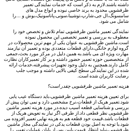
داشته باشند.لازم به ذکر است که خدمات نمایندگی تعمیر
ظرفشویی محدود به برند خاصی نبوده و انواع مدل های
سامسونگ،ال جی،شارپ،توشیبا،سونی،پاناسونیک،بوش و …را
شامل می شود.
نمایندگی تعمیر ماشین ظرفشویی تمام تلاش و تخصص خود را
معطوف به بررسی و تعمیر تخصصی این محصول نموده
است.ماشین ظرفشویی به عنوان یکی از مهم ترین محصولات در
گروه لوازم خانگی،دارای قطعات متعددی بوده و تعمیر آن نیازمند
مهارت ویژه ای می باشد.به همین دلیل در مرکز مورد بحث،جمعی
از متخصصین حوزه تعمیر حضور داشته و بر کار تعمیرکاران نظارت
کامل دارند.همچنین به دلیل وجود تجهیزات پیشرفته،خدمات ارائه
شده در این نمایندگی سطح کیفی بالایی داشته و موجب جلب
رضایت کاربران شده است.
هزینه تعمیر ماشین ظرفشویی چقدر است؟
برای تعیین هزینه تعمیر ماشین ظرفشویی،باید دستگاه عیب یابی
شود.تعمیر هریک از قطعات،نرخ مشخصی دارد و نمی توان پیش از
بررسی و شناسایی قطعه آسیب دیده،در مورد هزینه تعمیر ماشین
ظرفشویی نظر قطعی داد.از طرفی اگر نیاز به تعویض هریک از
قطعات باشد،قیمت خود قطعه هم به هزینه نهایی تعمیر افزوده می
شود.با توجه به اصل بودن قطعات یدکی در نمایندگی مجاز ماشین
ظرفشویی،نباید انتظار قیمت پایین پس از پایان عملیات تعمیر را