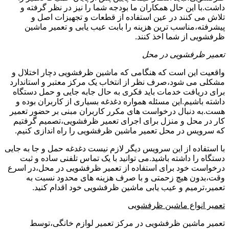
داشت.با این حال همکاران ما بودجه شما را نیز در نظر گرفته و
تلاش می کنند در عین استفاده از قطعات و تجهیزات اصل و
پیشرفته،مناسب ترین هزینه را بابت عیب یابی و تعمیر ماشین
ظرفشویی از شما اخذ کنند.
تعمیر ظرفشویی در محل
واقعیت این است که هنگامی که ماشین ظرفشویی دچار اختلال و
مشکلی می شود،صرف نظر از انتخاب یک مرکز معتبر و استاندارد
برای دریافت خدمات باید فکری به حال جابه جایی و حمل دستگاه
داشته باشیم.این مسئله همواره دغدغه بسیاری از کاربران بوده و
هست.به دنبال درخواست های مکرر کاربران مبنی بر حضور تعمیر
کار در محل و منزل برای اجرای تعمیر ظرفشویی،تصمیم گرفتیم
که سرویس در محل تعمیر ماشین ظرفشویی را راه اندازی کنیم.
با استفاده از این سرویس دیگر لازم نیست دغدغه حمل و جا به جایی
دستگاه را داشته باشید.می توانید با یک تماس تلفنی ساده و ثبت
درخواست خود برای استفاده از تعمیر ظرفشویی در محل،در اسرع
وقت،بدون هیچ زحمتی و با صرف هزینه های محدود نسبت به
تعمیر،ترمیم و عیب یابی ماشین ظرفشویی خود اقدام کنید.
تعمیر انواع ماشین ظرفشویی
تعمیر ماشین ظرفشویی در مرکز تعمیر لوازم خانگی،توسط