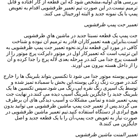
بررسی های اولیه،مشخص شود که این قطعه از کار افتاده و قابل
ترمیم نیست.در این صورت تیم تعمیر ظرفشویی اقدام به تعویض
پمپ با یک نمونه جدید و البته اورجینال می کنند.
تعمیر جت پمپ ظرفشویی
جت پمپ یک قطعه نسبتا جدید در ماشین های ظرفشویی
است.بنابراین همه تعمیرکاران قادر به ترمیم آن نبوده و شناخت
کافی در مورد این قطعه ندارند.نحوه تعمیر جت پمپ ظرفشویی به
این ترتیب است که تعمیرکار اول در موتور دایرکت پرچ موتور را از
قسمت پرچ جدا می کند.در مرحله بعدی لاله پرچ را جدا کرده و آن
را از داخل هسته بیرون می آورند.
سپس پوسته موتور جدا می شود تا تکنسین بتواند بلبرینگ ها را خارج
کند.در صورت زنگ زدگی پوسته،این بخش با سمباده تمیز شده و
توسط یک اسپری رنگ نقره ایی،رنگ می شود.سپس تکنسین ها یک
بلبرینگ جدید را جایگزین بلبرینگ آسیب دیده می کنند.در نهایت جت
پمپ تعمیر شده و تمامی مشکلات و آسیب دیدگی های آن برطرف
می گردند.پس از تعمیر جت پمپ ماشین ظرفشویی می توانید بدون
هیچ ایرادی از دستگاه استفاده کنید.تیم تعمیر ماشین ظرفشویی در
صورت نیاز به تعویض جت پمپ،آن را با یک قطعه جدید و اصل
جایگزین می کنند.a
تعمیر المنت ماشین ظرفشویی