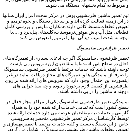
و مربوط به کدام بخشهای دستگاه می شوند.
تیم تعمیر ماشین ظرفشویی بوش در مرکز سخت افزار ایران،سالها
در این زمینه فعالیت کرده اند و بر ساختار دستگاه و نحوه ترمیم و
تعویض قطعات،تسلط کافی دارند.همکاران ما پس از بررسی کامل
قطعاتی مثل آب پاش،موتور،ترموستات،کلیدهای پنل،برد و …،با
توجه به شدت آسیب دیدگی آنها را ترمیم یا تعویض می کنند.
تعمیر ظرفشویی سامسونگ
تعمیر ظرفشویی سامسونگ اگر چه ادعای بسیاری از تعمیرگاه های
فعال در سطح شهر است،اما متقاضیان این سرویس می بایست
توجه داشته باشند که خدمات مرتبط با تعمیر ظرفشویی سامسونگ
را صرفاً از نمایندگی ها و تعمیرگاه های مجاز دریافت نمایند.در غیر
اینصورت این احتمال وجود دارد که سرویس های ارائه شده بر روی
ظرفشویی از کیفیت لازم برخوردار نبوده و چه بسا خرابی های
دوچندام ماشین را در پی داشته باشند.
نمایندگی تعمیر ظرفشویی سامسونگ یکی از مراکز مجاز فعال در
سطح کشور است که تمامی خدمات ارائه شده خود را به همراه
گارانتی و ضمانت به متقاضیان عرضه می دارد.خدمات ارائه شده
توسط کارشناسان مرکز تعمیر ظرفشویی منحصر به سرویسی
خاص از این دستگاه نیست و کلیه خدمات مرتبط با تعمیر،بهسازی و
تعویض قطعات ماشین ظرفشویی سامسونگ را شامل می گردد.