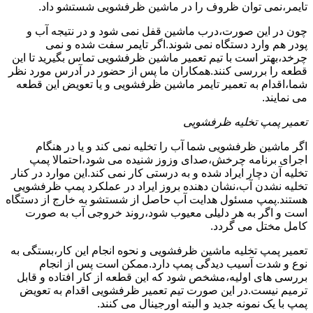
تایمر،نمی توان ظروف را در ماشین ظرفشویی شستشو داد.
چون در این صورت،درب ماشین قفل نمی شود و در نتیجه آب و
پودر هم وارد دستگاه نمی شوند.اگر تایمر سفت شده و نمی
چرخد،بهتر است با تیم تعمیر ماشین ظرفشویی تماس بگیرید تا این
قطعه را بررسی کنند.همکاران ما پس از حضور در آدرس مورد نظر
شما،اقدام به تعمیر تایمر ماشین ظرفشویی و یا تعویض این قطعه
می نمایند.
تعمیر پمپ تخلیه ظرفشویی
اگر ماشین ظرفشویی شما آب را تخلیه نمی کند و یا در هنگام
اجرای برنامه چرخش،صدای وزوز شنیده می شود،احتمالا پمپ
تخلیه آن دچار ایراد شده و به درستی کار نمی کند.این موارد در کنار
تخلیه نشدن آب،نشان دهنده بروز ایراد در عملکرد پمپ ظرفشویی
هستند.پمپ مسئول هدایت آب حاصل از شستشو به خارج از دستگاه
است و اگر به هر دلیلی معیوب شود،روند خروجی آب به صورت
کامل مختل می گردد.
تعمیر پمپ تخلیه ماشین ظرفشویی و نحوه انجام این کار،بستگی به
نوع و شدت آسیب دیدگی پمپ دارد.ممکن است پس از انجام
بررسی های اولیه،مشخص شود که این قطعه از کار افتاده و قابل
ترمیم نیست.در این صورت تیم تعمیر ظرفشویی اقدام به تعویض
پمپ با یک نمونه جدید و البته اورجینال می کنند.