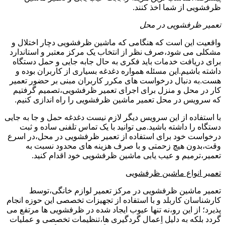
ظرفشویی از شما اخذ کنند.
تعمیر ظرفشویی در محل
واقعیت این است که هنگامی که ماشین ظرفشویی دچار اختلال و
مشکلی می شود،صرف نظر از انتخاب یک مرکز معتبر و استاندارد
برای دریافت خدمات باید فکری به حال جابه جایی و حمل دستگاه
داشته باشیم.این مسئله همواره دغدغه بسیاری از کاربران بوده و
هست.به دنبال درخواست های مکرر کاربران مبنی بر حضور تعمیر
کار در محل و منزل برای اجرای تعمیر ظرفشویی،تصمیم گرفتیم
که سرویس در محل تعمیر ماشین ظرفشویی را راه اندازی کنیم.
با استفاده از این سرویس دیگر لازم نیست دغدغه حمل و جا به جایی
دستگاه را داشته باشید.می توانید با یک تماس تلفنی ساده و ثبت
درخواست خود برای استفاده از تعمیر ظرفشویی در محل،در اسرع
وقت،بدون هیچ زحمتی و با صرف هزینه های محدود نسبت به
تعمیر،ترمیم و عیب یابی ماشین ظرفشویی خود اقدام کنید.
تعمیر انواع ماشین ظرفشویی
تعمیر ماشین ظرفشویی در مرکز تعمیر لوازم خانگی،توسط
کارشناسان کاربلد و با استفاده از تجهیزات تخصصی این حوزه انجام
پذیرد؛ از این رو،نه تنها عیوب ایجاد شده در ظرفشویی ها مرتفع می
گردد بلکه به دلیل اِعمال گردگیری ها،تنظیمات تخصصی و عملیات