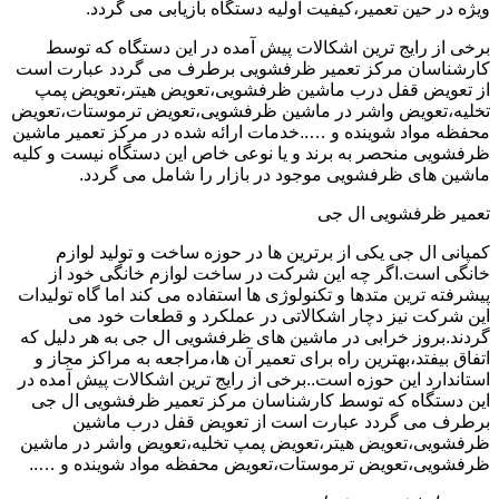
ویژه در حین تعمیر،کیفیت اولیه دستگاه بازیابی می گردد.
برخی از رایج ترین اشکالات پیش آمده در این دستگاه که توسط
کارشناسان مرکز تعمیر ظرفشویی برطرف می گردد عبارت است
از تعویض قفل درب ماشین ظرفشویی،تعویض هیتر،تعویض پمپ
تخلیه،تعویض واشر در ماشین ظرفشویی،تعویض ترموستات،تعویض
محفظه مواد شوینده و …..خدمات ارائه شده در مرکز تعمیر ماشین
ظرفشویی منحصر به برند و یا نوعی خاص این دستگاه نیست و کلیه
ماشین های ظرفشویی موجود در بازار را شامل می گردد.
تعمیر ظرفشویی ال جی
کمپانی ال جی یکی از برترین ها در حوزه ساخت و تولید لوازم
خانگی است.اگر چه این شرکت در ساخت لوازم خانگی خود از
پیشرفته ترین متدها و تکنولوژی ها استفاده می کند اما گاه تولیدات
این شرکت نیز دچار اشکالاتی در عملکرد و قطعات خود می
گردند.بروز خرابی در ماشین های ظرفشویی ال جی به هر دلیل که
اتفاق بیفتد،بهترین راه برای تعمیر آن ها،مراجعه به مراکز مجاز و
استاندارد این حوزه است..برخی از رایج ترین اشکالات پیش آمده در
این دستگاه که توسط کارشناسان مرکز تعمیر ظرفشویی ال جی
برطرف می گردد عبارت است از تعویض قفل درب ماشین
ظرفشویی،تعویض هیتر،تعویض پمپ تخلیه،تعویض واشر در ماشین
ظرفشویی،تعویض ترموستات،تعویض محفظه مواد شوینده و …..