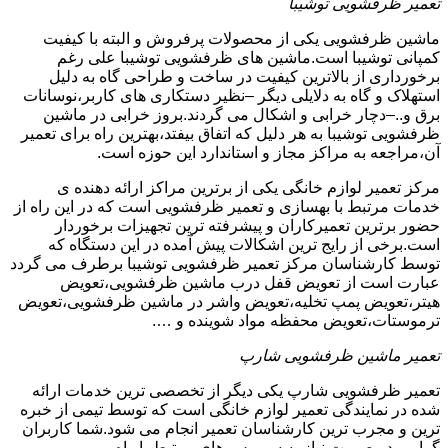
تعمیر ظرفشویی توشیبا
ماشین ظرفشویی یکی از محصولات پرفروش و البته با کیفیت
کمپانی توشیبا است.ماشین های ظرفشویی توشیبا علی رغم
برخورداری از بالاترین کیفیت در ساخت و طراحی گاه به دلیل
استهلاک و گاه به دلایلی دیگر –نظیر دستکاری های کاربر،نوسانات
برق و..–دچار خرابی و اشکال می گردند.بروز خرابی در ماشین
ظرفشویی توشیبا به هر دلیل که اتفاق بیفتد،بهترین راه برای تعمیر
آن،مراجعه به مراکز مجاز و استاندارد این حوزه است.
مرکز تعمیر لوازم خانگی یکی از برترین مراکز ارائه دهنده ی
خدمات مرتبط با بهسازی و تعمیر ظرفشویی است که در این راه از
حضور برترین تعمیرکاران و پیشرفته ترین تجهیزات برخوردار
است.برخی از رایج ترین اشکالات پیش آمده در این دستگاه که
توسط کارشناسان مرکز تعمیر ظرفشویی توشیبا برطرف می گردد
عبارت است از تعویض قفل درب ماشین ظرفشویی،تعویض
هیتر،تعویض پمپ تخلیه،تعویض واشر در ماشین ظرفشویی،تعویض
ترموستات،تعویض محفظه مواد شوینده و ….
تعمیر ماشین ظرفشویی شارپ
تعمیر ظرفشویی شارپ یکی دیگر از تخصصی ترین خدمات ارائه
شده در نمایندگی تعمیر لوازم خانگی است که توسط تیمی از خبره
ترین و مجرب ترین کارشناسان تعمیر انجام می شود.شما کاربران
گرامی در صورت نیاز به سرویس های مرتبط با راه