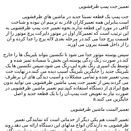
تعمیر جت پمپ ظرفشویی
جت پمپ یک قطعه نسبتا جدید در ماشین های ظرفشویی
است.بنابراین همه تعمیرکاران قادر به ترمیم آن نبوده و شناخت
کافی در مورد این قطعه ندارند.نحوه تعمیر جت پمپ ظرفشویی به
این ترتیب است که تعمیرکار اول در موتور دایرکت پرچ موتور را از
قسمت پرچ جدا می کند.در مرحله بعدی لاله پرچ را جدا کرده و آن
را از داخل هسته بیرون می آورند.
سپس پوسته موتور جدا می شود تا تکنسین بتواند بلبرینگ ها را خارج
کند.در صورت زنگ زدگی پوسته،این بخش با سمباده تمیز شده و
توسط یک اسپری رنگ نقره ایی،رنگ می شود.سپس تکنسین ها یک
بلبرینگ جدید را جایگزین بلبرینگ آسیب دیده می کنند.در نهایت جت
پمپ تعمیر شده و تمامی مشکلات و آسیب دیدگی های آن برطرف
می گردند.پس از تعمیر جت پمپ ماشین ظرفشویی می توانید بدون
هیچ ایرادی از دستگاه استفاده کنید.تیم تعمیر ماشین ظرفشویی در
صورت نیاز به تعویض جت پمپ،آن را با یک قطعه جدید و اصل
جایگزین می کنند.a
تعمیر المنت ماشین ظرفشویی
تعمیر المنت هم یکی دیگر از خدماتی است که نمایندگی تعمیر
ظرفشویی به دارندگان انواع مدلهای این دستگاه ارائه می دهد.روند
کار به این ترتیب است که پس از تامین تجهیزات مورد نیاز،دستگاه