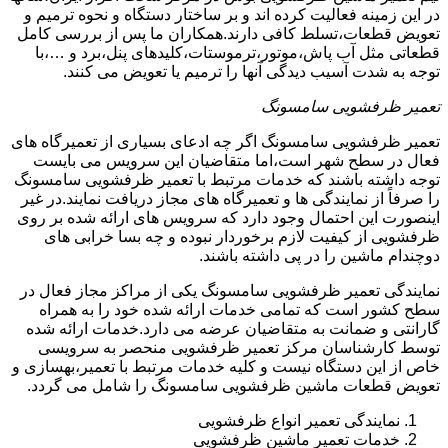
در این زمینه فعالیت کرده اند و بر ساختار دستگاه و نحوه ترمیم و
تعویض قطعات،تسلط کافی دارند.همکاران ما پس از بررسی کامل
قطعاتی مثل آب پاش،موتور،ترموستات،کلیدهای پنل،برد و …،با
توجه به شدت آسیب دیدگی آنها را ترمیم یا تعویض می کنند.
تعمیر ظرفشویی سامسونگ
تعمیر ظرفشویی سامسونگ اگر چه ادعای بسیاری از تعمیرگاه های
فعال در سطح شهر است،اما متقاضیان این سرویس می بایست
توجه داشته باشند که خدمات مرتبط با تعمیر ظرفشویی سامسونگ
را صرفاً از نمایندگی ها و تعمیرگاه های مجاز دریافت نمایند.در غیر
اینصورت این احتمال وجود دارد که سرویس های ارائه شده بر روی
ظرفشویی از کیفیت لازم برخوردار نبوده و چه بسا خرابی های
دوچندام ماشین را در پی داشته باشند.
نمایندگی تعمیر ظرفشویی سامسونگ یکی از مراکز مجاز فعال در
سطح کشور است که تمامی خدمات ارائه شده خود را به همراه
گارانتی و ضمانت به متقاضیان عرضه می دارد.خدمات ارائه شده
توسط کارشناسان مرکز تعمیر ظرفشویی منحصر به سرویسی
خاص از این دستگاه نیست و کلیه خدمات مرتبط با تعمیر،بهسازی و
تعویض قطعات ماشین ظرفشویی سامسونگ را شامل می گردد.
نمایندگی تعمیر انواع ظرفشویی
خدمات تعمیر ماشین ظرفشویی