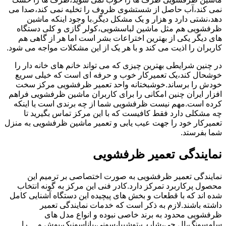
نمی کند،آب حاصل از شستشوی ظروف را تخلیه نمی کند،صدا می
دهد،نشتی دارد و هزار و یک مشکل دیگر.با وجود اینکه ماشین
ظرفشویی هم مثل ماشین لباسشویی،کولر گازی و کلی دستگاه
های دیگر یکی از بهترین اختراعات بشر است اما هر از گاهی هم
کاربران را اذیت می کند و با هر یک از این مشکلات مواجه می شود.
در چنین شرایطی بهترین چیزی که می تواند خانم های خانه دار را
خوشحال کند،یک تعمیرکار خوب و حرفه ای است که خیلی سریع
خودش را برساند.خوشبختانه واحد تعمیر ظرفشویی مرکز سخت
افزار ایران چنین امکانی را برای کاربران ماشین ظرفشویی فراهم
کرده است.مهم نیست ظرفشویی شما از چه برندی است یا اینکه
چه مشکلی دارد فقط کافیست که با این مرکز تماس بگیرید تا
تعمیرکار خود را جهت عیب یابی و تعمیر ماشین ظرفشویی به منزل
شما بفرستد.
نمایندگی تعمیر ظرفشویی
نمایندگی تعمیر ظرفشویی به صورت اختصاصی بر ترمیم این
محصول پرکاربرد تمرکز دارد.کادر فنی این مرکز به گونه انتخاب
شده اند که با قطعات و بخش های پیچیده این دستگاه آشنایی کامل
داشته باشند.لازم به ذکر است که خدمات نمایندگی تعمیر
ظرفشویی محدود به برند خاصی نبوده و انواع مدل های
سامسونگ،ال جی،شارپ،توشیبا،سونی،پاناسونیک،بوش و …را