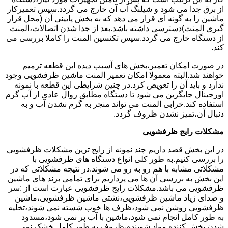
از برق جدا می شود و شیلنگ آب آن خارج می گردد.سپس تعمیرکار
ماشین را به گونه ای قرار می دهد که به بخش پایینی آن (محل قرار
گیری المنت)دسترسی داشته باشد.بعد از جدا شدن اتصالات،المنت
از دستگاه خارج می گردد.سپس تکنسین المنت را کاملا بررسی می
کند.
در صورت امکان تعمیر،بخش های آسیب دیده این قطعه ترمیم
خواهند شد.البته معمولا امکان تعمیر المنت ماشین ظرفشویی وجود
ندارد و باید آن را تعویض کرد.در چنین شرایطی این قطعه با نمونه
اورجینال جایگزین می شود تا دستگاه مطابق روال عادی از آب گرم
استفاده کند.خرابی المنت می تواند منجر به گرم نشدن آب و به
دنبال آن،تمیز نشدن ظروف گردد.
مشکلات رایج ظرفشویی
در این بخش قصد داریم چند نمونه از رایج ترین مشکلات ظرفشویی
را بررسی کنیم.به طور کلی انواع دستگاه های ظرفشویی با
مشکلاتی مشابه با هم رو به رو می شوند.در نتیجه مشکلاتی که در
این بخش به بررسی آن ها می پردازیم برای تمامی برند های ماشین
ظرفشویی می باشد.مشکلات رایج ظرفشویی عبارت است از :سر
و صدای زیاد ماشین ظرفشویی،نشتی ماشین ظرفشویی،ماشین
ظرفشویی روشن نمی شود،ظرف ها خوب شسته نمی شوند،تخلیه
به طور کامل انجام نمی شود،ماشین با آب پر نمی شود،مسدود
شدن پخش کننده مواد شوینده،ظروف به طور کامل خشک نمی