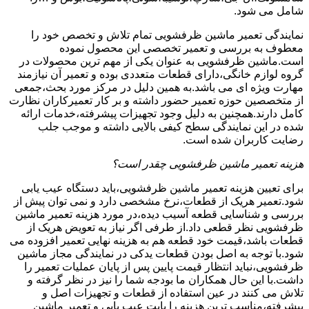
شامل می شود.
نمایندگی تعمیر ماشین ظرفشویی تمام تلاش و تخصص خود را
معطوف به بررسی و تعمیر تخصصی این محصول نموده
است.ماشین ظرفشویی به عنوان یکی از مهم ترین محصولات در
گروه لوازم خانگی،دارای قطعات متعددی بوده و تعمیر آن نیازمند
مهارت ویژه ای می باشد.به همین دلیل در مرکز مورد بحث،جمعی
از متخصصین حوزه تعمیر حضور داشته و بر کار تعمیرکاران نظارت
کامل دارند.همچنین به دلیل وجود تجهیزات پیشرفته،خدمات ارائه
شده در این نمایندگی سطح کیفی بالایی داشته و موجب جلب
رضایت کاربران شده است.
هزینه تعمیر ماشین ظرفشویی چقدر است؟
برای تعیین هزینه تعمیر ماشین ظرفشویی،باید دستگاه عیب یابی
شود.تعمیر هریک از قطعات،نرخ مشخصی دارد و نمی توان پیش از
بررسی و شناسایی قطعه آسیب دیده،در مورد هزینه تعمیر ماشین
ظرفشویی نظر قطعی داد.از طرفی اگر نیاز به تعویض هریک از
قطعات باشد،قیمت خود قطعه هم به هزینه نهایی تعمیر افزوده می
شود.با توجه به اصل بودن قطعات یدکی در نمایندگی مجاز ماشین
ظرفشویی،نباید انتظار قیمت پایین پس از پایان عملیات تعمیر را
داشت.با این حال همکاران ما بودجه شما را نیز در نظر گرفته و
تلاش می کنند در عین استفاده از قطعات و تجهیزات اصل و
پیشرفته،مناسب ترین هزینه را بابت عیب یابی و تعمیر ماشین