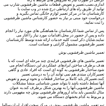
اندازی،نصب،تعمیر و تعویض قطعات ماشین ظرفشویی شارپ می
توانید از طریق راه های ارتباطی درج شده در وب سایت با
کارشناسان ما در مرکز تعمیر لوازم خانگی تماس بگیرید و
درخواست خود مبنی بر نیاز به حضور کارشناس ماشین ظرفشویی
را ثبت نمایید.
پس از تماس شما،کارشناسان ما،هماهنگی های مورد نیاز را انجام
داده و پس از حضور در محل،اقدامات مورد نیاز را آغاز می
نمایند.شایان ذکر است کلیه خدمات ارائه شده توسط کارشناسان
تعمیر ظرفشویی مشمول گارانتی و ضمانت است.
تعمیر ماشین ظرفشویی بوش
تعمیر ماشین های ظرفشویی فرایندی چند مرحله ای است که با
هدف برطرف ساختن ایرادهای عملکردی این دستگاه انجام می
شود.ساختار ظرفشویی به گونه ای است که افراد عادی و گاهی
تعمیرکاران مبتدی هم نمی توانند آن را به درستی تعمیر
کنند.تعمیرکار باید کاملا بر ساختار قطعات و نحوه ترمیم و تعویض
آنها تسلط داشته باشد تا بتواند ضمن شناسایی منشأ مشکلات
ماشین ظرفشویی،آنها را به بهترین شکل برطرف کند.به عنوان
مثال تکنسین باید بداند ارورهای ظرفشویی بوش چه مفهومی دارند
و مربوط به کدام بخشهای دستگاه می شوند.
تیم تعمیر ماشین ظرفشویی بوش در مرکز سخت افزار ایران،سالها