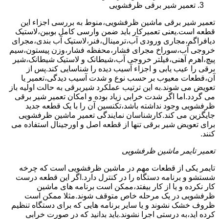
تعمیر شیر برقی ظرفشویی
تعمیر شیر برقی ماشین ظرفشویی،منوط به بررسی اجزاء این
قطعه است.یعنی تعمیرکار باید ضمن وارسی کامل بوبین،لاستیک
دیافراگم،مجاری ورودی آب،ترمینال،فنر،لاستیک آب بندی،مجرای
خروجی آب،سوراخ مجرای فشار،محفظه فشار،وزن پیستون،سیم
پیچ،اهرم آهنی،فیلتر خروجی آب،شیطانک و لاستیک شیطانک،شیر
برقی را عیب یابی و اجزاء آسیب دیده را شناسایی کند.پس از
آن،قطعات معیوب بر حسب نوع و شدت آسیب دیدگی،تعمیر یا
تعویض می شوند.به این ترتیب عملکرد شیربرقی به حالت اولیه باز
می گردد.اما اگر شدت خرابی زیاد بوده و امکان تعمیر شیر برقی
ظرفشویی وجود نداشته باشد،تکنسین آن را با یک قطعه جدید
جایگزین می کند.کارشناسان نمایندگی تعمیر ماشین ظرفشویی
برای تعویض شیر برقی تنها از قطعه اصل و اورجینال استفاده می
کنند.
تعمیر تایمر ماشین ظرفشویی
تایمر یکی از قطعات مهم در ماشین ظرفشویی است که چرخه
شستشو و برنامه دستگاه را در کنترل دارد.اگر این قطعه درست
کار نکرده و یا از کار بیفتد،ممکن است برنامه های ماشین
ظرفشویی در یک مرحله خاص متوقف شوند.مثلا ممکن است
ظروف خشک نشوند و یا سایر برنامه هایی که برای دستگاه تنظیم
کرده اید،به درستی اجرا نشوند.باید بدانید که در صورت خرابی