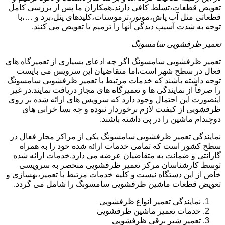
تعویض قطعات،تسلط کافی دارند.همکاران ما پس از بررسی کامل
قطعاتی مثل آب پاش،موتور،ترموستات،کلیدهای پنل،برد و …،با
توجه به شدت آسیب دیدگی آنها را ترمیم یا تعویض می کنند.
تعمیر ظرفشویی سامسونگ
تعمیر ظرفشویی سامسونگ اگر چه ادعای بسیاری از تعمیرگاه های
فعال در سطح شهر است،اما متقاضیان این سرویس می بایست
توجه داشته باشند که خدمات مرتبط با تعمیر ظرفشویی سامسونگ
را صرفاً از نمایندگی ها و تعمیرگاه های مجاز دریافت نمایند.در غیر
اینصورت این احتمال وجود دارد که سرویس های ارائه شده بر روی
ظرفشویی از کیفیت لازم برخوردار نبوده و چه بسا خرابی های
دوچندام ماشین را در پی داشته باشند.
نمایندگی تعمیر ظرفشویی سامسونگ یکی از مراکز مجاز فعال در
سطح کشور است که تمامی خدمات ارائه شده خود را به همراه
گارانتی و ضمانت به متقاضیان عرضه می دارد.خدمات ارائه شده
توسط کارشناسان مرکز تعمیر ظرفشویی منحصر به سرویسی
خاص از این دستگاه نیست و کلیه خدمات مرتبط با تعمیر،بهسازی و
تعویض قطعات ماشین ظرفشویی سامسونگ را شامل می گردد.
نمایندگی تعمیر انواع ظرفشویی
خدمات تعمیر ماشین ظرفشویی
تعمیر شیر برقی ظرفشویی