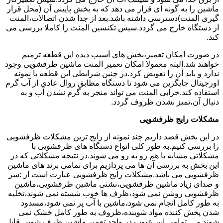
ماشین را به گونه ای قرار می دهد که به بخش پایینی آن (محل قرار
گیری المنت)دسترسی داشته باشد.بعد از جدا شدن اتصالات،المنت
از دستگاه خارج می گردد.سپس تکنسین المنت را کاملا بررسی می
کند.
در صورت امکان تعمیر،بخش های آسیب دیده این قطعه ترمیم
خواهند شد.البته معمولا امکان تعمیر المنت ماشین ظرفشویی وجود
ندارد و باید آن را تعویض کرد.در چنین شرایطی این قطعه با نمونه
اورجینال جایگزین می شود تا دستگاه مطابق روال عادی از آب گرم
استفاده کند.خرابی المنت می تواند منجر به گرم نشدن آب و به
دنبال آن،تمیز نشدن ظروف گردد.
مشکلات رایج ظرفشویی
در این بخش قصد داریم چند نمونه از رایج ترین مشکلات ظرفشویی
را بررسی کنیم.به طور کلی انواع دستگاه های ظرفشویی با
مشکلاتی مشابه با هم رو به رو می شوند.در نتیجه مشکلاتی که در
این بخش به بررسی آن ها می پردازیم برای تمامی برند های ماشین
ظرفشویی می باشد.مشکلات رایج ظرفشویی عبارت است از :سر
و صدای زیاد ماشین ظرفشویی،نشتی ماشین ظرفشویی،ماشین
ظرفشویی روشن نمی شود،ظرف ها خوب شسته نمی شوند،تخلیه
به طور کامل انجام نمی شود،ماشین با آب پر نمی شود،مسدود
شدن پخش کننده مواد شوینده،ظروف به طور کامل خشک نمی
شوند و….تمامی این عیوب در واحد تعمیر ماشین ظرف شویی قابل