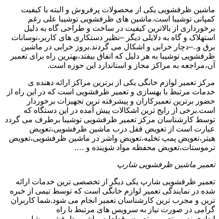
ماشین ظرفشویی یکی از محصولات پرفروش و البته با کیفیت
کمپانی توشیبا است.ماشین های ظرفشویی توشیبا علی رغم
برخورداری از بالاترین کیفیت در ساخت و طراحی گاه به دلیل
استهلاک و گاه به دلایلی دیگر –نظیر دستکاری های کاربر،نوسانات
برق و..–دچار خرابی و اشکال می گردند.بروز خرابی در ماشین
ظرفشویی توشیبا به هر دلیل که اتفاق بیفتد،بهترین راه برای تعمیر
آن،مراجعه به مراکز مجاز و استاندارد این حوزه است.
مرکز تعمیر لوازم خانگی یکی از برترین مراکز ارائه دهنده ی
خدمات مرتبط با بهسازی و تعمیر ظرفشویی است که در این راه از
حضور برترین تعمیرکاران و پیشرفته ترین تجهیزات برخوردار
است.برخی از رایج ترین اشکالات پیش آمده در این دستگاه که
توسط کارشناسان مرکز تعمیر ظرفشویی توشیبا برطرف می گردد
عبارت است از تعویض قفل درب ماشین ظرفشویی،تعویض
هیتر،تعویض پمپ تخلیه،تعویض واشر در ماشین ظرفشویی،تعویض
ترموستات،تعویض محفظه مواد شوینده و ….
تعمیر ماشین ظرفشویی شارپ
تعمیر ظرفشویی شارپ یکی دیگر از تخصصی ترین خدمات ارائه
شده در نمایندگی تعمیر لوازم خانگی است که توسط تیمی از خبره
ترین و مجرب ترین کارشناسان تعمیر انجام می شود.شما کاربران
گرامی در صورت نیاز به سرویس های مرتبط با راه
اندازی،نصب،تعمیر و تعویض قطعات ماشین ظرفشویی شارپ می