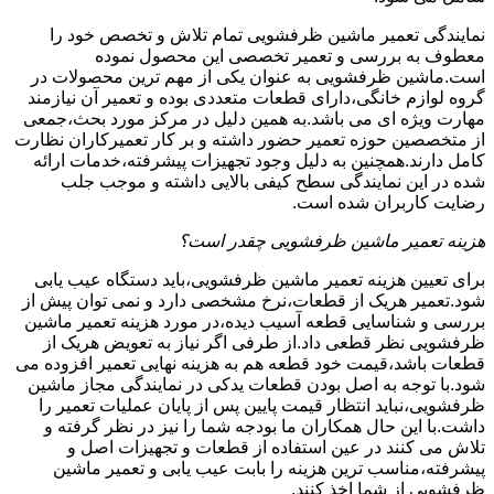
نمایندگی تعمیر ماشین ظرفشویی تمام تلاش و تخصص خود را
معطوف به بررسی و تعمیر تخصصی این محصول نموده
است.ماشین ظرفشویی به عنوان یکی از مهم ترین محصولات در
گروه لوازم خانگی،دارای قطعات متعددی بوده و تعمیر آن نیازمند
مهارت ویژه ای می باشد.به همین دلیل در مرکز مورد بحث،جمعی
از متخصصین حوزه تعمیر حضور داشته و بر کار تعمیرکاران نظارت
کامل دارند.همچنین به دلیل وجود تجهیزات پیشرفته،خدمات ارائه
شده در این نمایندگی سطح کیفی بالایی داشته و موجب جلب
رضایت کاربران شده است.
هزینه تعمیر ماشین ظرفشویی چقدر است؟
برای تعیین هزینه تعمیر ماشین ظرفشویی،باید دستگاه عیب یابی
شود.تعمیر هریک از قطعات،نرخ مشخصی دارد و نمی توان پیش از
بررسی و شناسایی قطعه آسیب دیده،در مورد هزینه تعمیر ماشین
ظرفشویی نظر قطعی داد.از طرفی اگر نیاز به تعویض هریک از
قطعات باشد،قیمت خود قطعه هم به هزینه نهایی تعمیر افزوده می
شود.با توجه به اصل بودن قطعات یدکی در نمایندگی مجاز ماشین
ظرفشویی،نباید انتظار قیمت پایین پس از پایان عملیات تعمیر را
داشت.با این حال همکاران ما بودجه شما را نیز در نظر گرفته و
تلاش می کنند در عین استفاده از قطعات و تجهیزات اصل و
پیشرفته،مناسب ترین هزینه را بابت عیب یابی و تعمیر ماشین
ظرفشویی از شما اخذ کنند.