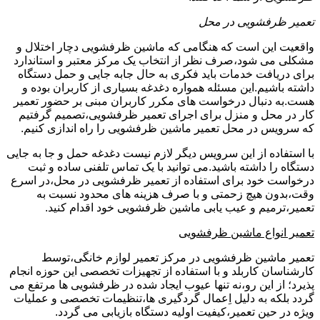
تعمیر ظرفشویی در محل
واقعیت این است که هنگامی که ماشین ظرفشویی دچار اختلال و
مشکلی می شود،صرف نظر از انتخاب یک مرکز معتبر و استاندارد
برای دریافت خدمات باید فکری به حال جابه جایی و حمل دستگاه
داشته باشیم.این مسئله همواره دغدغه بسیاری از کاربران بوده و
هست.به دنبال درخواست های مکرر کاربران مبنی بر حضور تعمیر
کار در محل و منزل برای اجرای تعمیر ظرفشویی،تصمیم گرفتیم
که سرویس در محل تعمیر ماشین ظرفشویی را راه اندازی کنیم.
با استفاده از این سرویس دیگر لازم نیست دغدغه حمل و جا به جایی
دستگاه را داشته باشید.می توانید با یک تماس تلفنی ساده و ثبت
درخواست خود برای استفاده از تعمیر ظرفشویی در محل،در اسرع
وقت،بدون هیچ زحمتی و با صرف هزینه های محدود نسبت به
تعمیر،ترمیم و عیب یابی ماشین ظرفشویی خود اقدام کنید.
تعمیر انواع ماشین ظرفشویی
تعمیر ماشین ظرفشویی در مرکز تعمیر لوازم خانگی،توسط
کارشناسان کاربلد و با استفاده از تجهیزات تخصصی این حوزه انجام
پذیرد؛ از این رو،نه تنها عیوب ایجاد شده در ظرفشویی ها مرتفع می
گردد بلکه به دلیل اِعمال گردگیری ها،تنظیمات تخصصی و عملیات
ویژه در حین تعمیر،کیفیت اولیه دستگاه بازیابی می گردد.