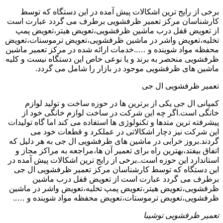
برخی از رایج ترین اشکالات پیش آمده در این دستگاه که توسط
کارشناسان مرکز تعمیر ظرفشویی برطرف می گردد عبارت است
از تعویض قفل درب ماشین ظرفشویی،تعویض هیتر،تعویض پمپ
تخلیه،تعویض واشر در ماشین ظرفشویی،تعویض ترموستات،تعویض
محفظه مواد شوینده و …..خدمات ارائه شده در مرکز تعمیر ماشین
ظرفشویی منحصر به برند و یا نوعی خاص این دستگاه نیست و کلیه
ماشین های ظرفشویی موجود در بازار را شامل می گردد.
تعمیر ظرفشویی ال جی
کمپانی ال جی یکی از برترین ها در حوزه ساخت و تولید لوازم
خانگی است.اگر چه این شرکت در ساخت لوازم خانگی خود از
پیشرفته ترین متدها و تکنولوژی ها استفاده می کند اما گاه تولیدات
این شرکت نیز دچار اشکالاتی در عملکرد و قطعات خود می
گردند.بروز خرابی در ماشین های ظرفشویی ال جی به هر دلیل که
اتفاق بیفتد،بهترین راه برای تعمیر آن ها،مراجعه به مراکز مجاز و
استاندارد این حوزه است..برخی از رایج ترین اشکالات پیش آمده در
این دستگاه که توسط کارشناسان مرکز تعمیر ظرفشویی ال جی
برطرف می گردد عبارت است از تعویض قفل درب ماشین
ظرفشویی،تعویض هیتر،تعویض پمپ تخلیه،تعویض واشر در ماشین
ظرفشویی،تعویض ترموستات،تعویض محفظه مواد شوینده و …..
تعمیر ظرفشویی توشیبا