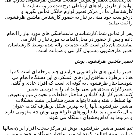
توانید از طریق راه های ارتباطی درج شده در وب سایت با
کارشناسان ما در مرکز تعمیر لوازم خانگی تماس بگیرید و
درخواست خود مبنی بر نیاز به حضور کارشناس ماشین ظرفشویی
را ثبت نمایید.
پس از تماس شما،کارشناسان ما،هماهنگی های مورد نیاز را انجام
داده و پس از حضور در محل،اقدامات مورد نیاز را آغاز می
نمایند.شایان ذکر است کلیه خدمات ارائه شده توسط کارشناسان
تعمیر ظرفشویی مشمول گارانتی و ضمانت است.
تعمیر ماشین ظرفشویی بوش
تعمیر ماشین های ظرفشویی فرایندی چند مرحله ای است که با
هدف برطرف ساختن ایرادهای عملکردی این دستگاه انجام می
شود.ساختار ظرفشویی به گونه ای است که افراد عادی و گاهی
تعمیرکاران مبتدی هم نمی توانند آن را به درستی تعمیر
کنند.تعمیرکار باید کاملا بر ساختار قطعات و نحوه ترمیم و تعویض
آنها تسلط داشته باشد تا بتواند ضمن شناسایی منشأ مشکلات
ماشین ظرفشویی،آنها را به بهترین شکل برطرف کند.به عنوان
مثال تکنسین باید بداند ارورهای ظرفشویی بوش چه مفهومی دارند
و مربوط به کدام بخشهای دستگاه می شوند.
تیم تعمیر ماشین ظرفشویی بوش در مرکز سخت افزار ایران،سالها
در این زمینه فعالیت کرده اند و بر ساختار دستگاه و نحوه ترمیم و