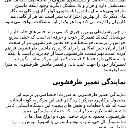
دهد،نشتی دارد و هزار و یک مشکل دیگر.با وجود اینکه ماشین
ظرفشویی هم مثل ماشین لباسشویی،کولر گازی و کلی دستگاه
های دیگر یکی از بهترین اختراعات بشر است اما هر از گاهی هم
کاربران را اذیت می کند و با هر یک از این مشکلات مواجه می شود.
در چنین شرایطی بهترین چیزی که می تواند خانم های خانه دار را
خوشحال کند،یک تعمیرکار خوب و حرفه ای است که خیلی سریع
خودش را برساند.خوشبختانه واحد تعمیر ظرفشویی مرکز سخت
افزار ایران چنین امکانی را برای کاربران ماشین ظرفشویی فراهم
کرده است.مهم نیست ظرفشویی شما از چه برندی است یا اینکه
چه مشکلی دارد فقط کافیست که با این مرکز تماس بگیرید تا
تعمیرکار خود را جهت عیب یابی و تعمیر ماشین ظرفشویی به منزل
شما بفرستد.
نمایندگی تعمیر ظرفشویی
نمایندگی تعمیر ظرفشویی به صورت اختصاصی بر ترمیم این
محصول پرکاربرد تمرکز دارد.کادر فنی این مرکز به گونه انتخاب
شده اند که با قطعات و بخش های پیچیده این دستگاه آشنایی کامل
داشته باشند.لازم به ذکر است که خدمات نمایندگی تعمیر
ظرفشویی محدود به برند خاصی نبوده و انواع مدل های
سامسونگ،ال جی،شارپ،توشیبا،سونی،پاناسونیک،بوش و …را
شامل می شود.