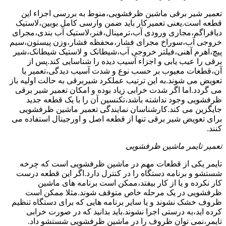
تعمیر شیر برقی ماشین ظرفشویی،منوط به بررسی اجزاء این
قطعه است.یعنی تعمیرکار باید ضمن وارسی کامل بوبین،لاستیک
دیافراگم،مجاری ورودی آب،ترمینال،فنر،لاستیک آب بندی،مجرای
خروجی آب،سوراخ مجرای فشار،محفظه فشار،وزن پیستون،سیم
پیچ،اهرم آهنی،فیلتر خروجی آب،شیطانک و لاستیک شیطانک،شیر
برقی را عیب یابی و اجزاء آسیب دیده را شناسایی کند.پس از
آن،قطعات معیوب بر حسب نوع و شدت آسیب دیدگی،تعمیر یا
تعویض می شوند.به این ترتیب عملکرد شیربرقی به حالت اولیه باز
می گردد.اما اگر شدت خرابی زیاد بوده و امکان تعمیر شیر برقی
ظرفشویی وجود نداشته باشد،تکنسین آن را با یک قطعه جدید
جایگزین می کند.کارشناسان نمایندگی تعمیر ماشین ظرفشویی
برای تعویض شیر برقی تنها از قطعه اصل و اورجینال استفاده می
کنند.
تعمیر تایمر ماشین ظرفشویی
تایمر یکی از قطعات مهم در ماشین ظرفشویی است که چرخه
شستشو و برنامه دستگاه را در کنترل دارد.اگر این قطعه درست
کار نکرده و یا از کار بیفتد،ممکن است برنامه های ماشین
ظرفشویی در یک مرحله خاص متوقف شوند.مثلا ممکن است
ظروف خشک نشوند و یا سایر برنامه هایی که برای دستگاه تنظیم
کرده اید،به درستی اجرا نشوند.باید بدانید که در صورت خرابی
تایمر،نمی توان ظروف را در ماشین ظرفشویی شستشو داد.