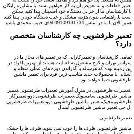
تعمیر قطعات و نه تعویض آن به کار خواهیم بست.با مشاوره رایگان
با کارشناسان ما از خرابی دستگاه خود اطمینان پیدا کنید ممکن
است با.راهنمایی بدون هزینه مشکل و عیب دستگاه خود را پیدا کنید
همین الان با ما در تماس 09109131734 آقای حبیب محمدی باشید
تعمیر ظرفشویی چه کارشناسان متخصص
دارد؟
تمامی کارشناسان و تعمیرکارانی که در تعمیر های مجاز ما در
سراسر تهران و کرج مشغول به فعالیت هستند از بهترین افراد در
این زمینه بوده که هرساله با گذراندن دوره های عملی منظم و
آشنایی با محصولات جدید مناسب ترین فرد برای تعمیر ماشین
ظرفشویی شما خواهند بود.
،تعمیرات ظرفشویی در منزل،آموزش تعمیرات ظرفشویی،تعمیر
ماشین ظرفشویی سامسونگ،تعمیرات ظرفشویی دوو،تعمیرکار
ظرفشوییمجیک،تعمیر ماشین ظرفشویی دوو،تعمیرات ظرفشویی
ال جی،تعمیر ماشین ظرفشویی آبسال
تعمیر ظرفشویی
ماشین ظرفشویی ظرف ها را خوب نمی شوید،ظرف ها را خشک
نمی کند،آب حاصل از شستشوی ظروف را تخلیه نمی کند،صدا می