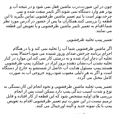
چون در این صورت،درب ماشین قفل نمی شود و در نتیجه آب و
پودر هم وارد دستگاه نمی شوند.اگر تایمر سفت شده و نمی
چرخد،بهتر است با تیم تعمیر ماشین ظرفشویی تماس بگیرید تا این
قطعه را بررسی کنند.همکاران ما پس از حضور در آدرس مورد نظر
شما،اقدام به تعمیر تایمر ماشین ظرفشویی و یا تعویض این قطعه
می نمایند.
تعمیر پمپ تخلیه ظرفشویی
اگر ماشین ظرفشویی شما آب را تخلیه نمی کند و یا در هنگام
اجرای برنامه چرخش،صدای وزوز شنیده می شود،احتمالا پمپ
تخلیه آن دچار ایراد شده و به درستی کار نمی کند.این موارد در کنار
تخلیه نشدن آب،نشان دهنده بروز ایراد در عملکرد پمپ ظرفشویی
هستند.پمپ مسئول هدایت آب حاصل از شستشو به خارج از دستگاه
است و اگر به هر دلیلی معیوب شود،روند خروجی آب به صورت
کامل مختل می گردد.
تعمیر پمپ تخلیه ماشین ظرفشویی و نحوه انجام این کار،بستگی به
نوع و شدت آسیب دیدگی پمپ دارد.ممکن است پس از انجام
بررسی های اولیه،مشخص شود که این قطعه از کار افتاده و قابل
ترمیم نیست.در این صورت تیم تعمیر ظرفشویی اقدام به تعویض
پمپ با یک نمونه جدید و البته اورجینال می کنند.