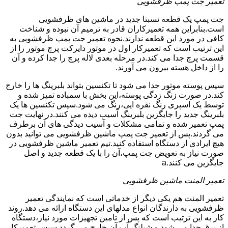
تعمیر جت پمپ ظرفشویی
جت پمپ یک قطعه نسبتا جدید در ماشین های ظرفشویی
است.بنابراین همه تعمیرکاران قادر به ترمیم آن نبوده و شناخت
کافی در مورد این قطعه ندارند.نحوه تعمیر جت پمپ ظرفشویی به
این ترتیب است که تعمیرکار اول در موتور دایرکت پرچ موتور را از
قسمت پرچ جدا می کند.در مرحله بعدی لاله پرچ را جدا کرده و آن
را از داخل هسته بیرون می آورند.
سپس پوسته موتور جدا می شود تا تکنسین بتواند بلبرینگ ها را خارج
کند.در صورت زنگ زدگی پوسته،این بخش با سمباده تمیز شده و
توسط یک اسپری رنگ نقره ایی،رنگ می شود.سپس تکنسین ها یک
بلبرینگ جدید را جایگزین بلبرینگ آسیب دیده می کنند.در نهایت جت
پمپ تعمیر شده و تمامی مشکلات و آسیب دیدگی های آن برطرف
می گردند.پس از تعمیر جت پمپ ماشین ظرفشویی می توانید بدون
هیچ ایرادی از دستگاه استفاده کنید.تیم تعمیر ماشین ظرفشویی در
صورت نیاز به تعویض جت پمپ،آن را با یک قطعه جدید و اصل
جایگزین می کنند.a
تعمیر المنت ماشین ظرفشویی
تعمیر المنت هم یکی دیگر از خدماتی است که نمایندگی تعمیر
ظرفشویی به دارندگان انواع مدلهای این دستگاه ارائه می دهد.روند
کار به این ترتیب است که پس از تامین تجهیزات مورد نیاز،دستگاه
از برق جدا می شود و شیلنگ آب آن خارج می گردد.سپس تعمیرکار