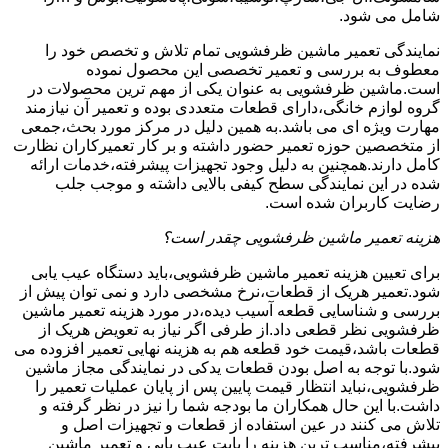
شامل می شود.
نمایندگی تعمیر ماشین ظرفشویی تمام تلاش و تخصص خود را
معطوف به بررسی و تعمیر تخصصی این محصول نموده
است.ماشین ظرفشویی به عنوان یکی از مهم ترین محصولات در
گروه لوازم خانگی،دارای قطعات متعددی بوده و تعمیر آن نیازمند
مهارت ویژه ای می باشد.به همین دلیل در مرکز مورد بحث،جمعی
از متخصصین حوزه تعمیر حضور داشته و بر کار تعمیرکاران نظارت
کامل دارند.همچنین به دلیل وجود تجهیزات پیشرفته،خدمات ارائه
شده در این نمایندگی سطح کیفی بالایی داشته و موجب جلب
رضایت کاربران شده است.
هزینه تعمیر ماشین ظرفشویی چقدر است؟
برای تعیین هزینه تعمیر ماشین ظرفشویی،باید دستگاه عیب یابی
شود.تعمیر هریک از قطعات،نرخ مشخصی دارد و نمی توان پیش از
بررسی و شناسایی قطعه آسیب دیده،در مورد هزینه تعمیر ماشین
ظرفشویی نظر قطعی داد.از طرفی اگر نیاز به تعویض هریک از
قطعات باشد،قیمت خود قطعه هم به هزینه نهایی تعمیر افزوده می
شود.با توجه به اصل بودن قطعات یدکی در نمایندگی مجاز ماشین
ظرفشویی،نباید انتظار قیمت پایین پس از پایان عملیات تعمیر را
داشت.با این حال همکاران ما بودجه شما را نیز در نظر گرفته و
تلاش می کنند در عین استفاده از قطعات و تجهیزات اصل و
پیشرفته،مناسب ترین هزینه را بابت عیب یابی و تعمیر ماشین