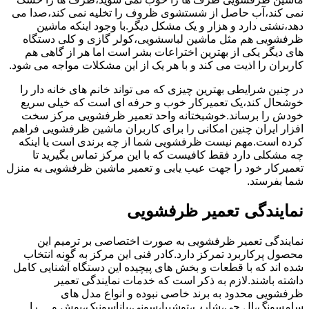
نمی کند،آب حاصل از شستشوی ظروف را تخلیه نمی کند،صدا می
دهد،نشتی دارد و هزار و یک مشکل دیگر.با وجود اینکه ماشین
ظرفشویی هم مثل ماشین لباسشویی،کولر گازی و کلی دستگاه
های دیگر یکی از بهترین اختراعات بشر است اما هر از گاهی هم
کاربران را اذیت می کند و با هر یک از این مشکلات مواجه می شود.
در چنین شرایطی بهترین چیزی که می تواند خانم های خانه دار را
خوشحال کند،یک تعمیرکار خوب و حرفه ای است که خیلی سریع
خودش را برساند.خوشبختانه واحد تعمیر ظرفشویی مرکز سخت
افزار ایران چنین امکانی را برای کاربران ماشین ظرفشویی فراهم
کرده است.مهم نیست ظرفشویی شما از چه برندی است یا اینکه
چه مشکلی دارد فقط کافیست که با این مرکز تماس بگیرید تا
تعمیرکار خود را جهت عیب یابی و تعمیر ماشین ظرفشویی به منزل
شما بفرستد.
نمایندگی تعمیر ظرفشویی
نمایندگی تعمیر ظرفشویی به صورت اختصاصی بر ترمیم این
محصول پرکاربرد تمرکز دارد.کادر فنی این مرکز به گونه انتخاب
شده اند که با قطعات و بخش های پیچیده این دستگاه آشنایی کامل
داشته باشند.لازم به ذکر است که خدمات نمایندگی تعمیر
ظرفشویی محدود به برند خاصی نبوده و انواع مدل های
سامسونگ،ال جی،شارپ،توشیبا،سونی،پاناسونیک،بوش و …را