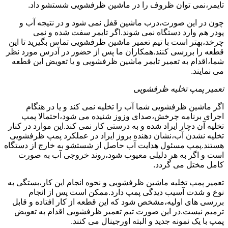
تایمر،نمی توان ظروف را در ماشین ظرفشویی شستشو داد.
چون در این صورت،درب ماشین قفل نمی شود و در نتیجه آب و
پودر هم وارد دستگاه نمی شوند.اگر تایمر سفت شده و نمی
چرخد،بهتر است با تیم تعمیر ماشین ظرفشویی تماس بگیرید تا این
قطعه را بررسی کنند.همکاران ما پس از حضور در آدرس مورد نظر
شما،اقدام به تعمیر تایمر ماشین ظرفشویی و یا تعویض این قطعه
می نمایند.
تعمیر پمپ تخلیه ظرفشویی
اگر ماشین ظرفشویی شما آب را تخلیه نمی کند و یا در هنگام
اجرای برنامه چرخش،صدای وزوز شنیده می شود،احتمالا پمپ
تخلیه آن دچار ایراد شده و به درستی کار نمی کند.این موارد در کنار
تخلیه نشدن آب،نشان دهنده بروز ایراد در عملکرد پمپ ظرفشویی
هستند.پمپ مسئول هدایت آب حاصل از شستشو به خارج از دستگاه
است و اگر به هر دلیلی معیوب شود،روند خروجی آب به صورت
کامل مختل می گردد.
تعمیر پمپ تخلیه ماشین ظرفشویی و نحوه انجام این کار،بستگی به
نوع و شدت آسیب دیدگی پمپ دارد.ممکن است پس از انجام
بررسی های اولیه،مشخص شود که این قطعه از کار افتاده و قابل
ترمیم نیست.در این صورت تیم تعمیر ظرفشویی اقدام به تعویض
پمپ با یک نمونه جدید و البته اورجینال می کنند.