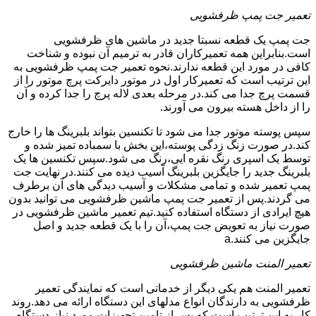
تعمیر جت پمپ ظرفشویی
جت پمپ یک قطعه نسبتا جدید در ماشین های ظرفشویی
است.بنابراین همه تعمیرکاران قادر به ترمیم آن نبوده و شناخت
کافی در مورد این قطعه ندارند.نحوه تعمیر جت پمپ ظرفشویی به
این ترتیب است که تعمیرکار اول در موتور دایرکت پرچ موتور را از
قسمت پرچ جدا می کند.در مرحله بعدی لاله پرچ را جدا کرده و آن
را از داخل هسته بیرون می آورند.
سپس پوسته موتور جدا می شود تا تکنسین بتواند بلبرینگ ها را خارج
کند.در صورت زنگ زدگی پوسته،این بخش با سمباده تمیز شده و
توسط یک اسپری رنگ نقره ایی،رنگ می شود.سپس تکنسین ها یک
بلبرینگ جدید را جایگزین بلبرینگ آسیب دیده می کنند.در نهایت جت
پمپ تعمیر شده و تمامی مشکلات و آسیب دیدگی های آن برطرف
می گردند.پس از تعمیر جت پمپ ماشین ظرفشویی می توانید بدون
هیچ ایرادی از دستگاه استفاده کنید.تیم تعمیر ماشین ظرفشویی در
صورت نیاز به تعویض جت پمپ،آن را با یک قطعه جدید و اصل
جایگزین می کنند.a
تعمیر المنت ماشین ظرفشویی
تعمیر المنت هم یکی دیگر از خدماتی است که نمایندگی تعمیر
ظرفشویی به دارندگان انواع مدلهای این دستگاه ارائه می دهد.روند
کار به این ترتیب است که پس از تامین تجهیزات مورد نیاز،دستگاه