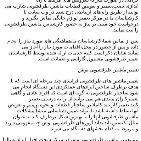
اندازی،نصب،تعمیر و تعویض قطعات ماشین ظرفشویی شارپ می
توانید از طریق راه های ارتباطی درج شده در وب سایت با
کارشناسان ما در مرکز تعمیر لوازم خانگی تماس بگیرید و
درخواست خود مبنی بر نیاز به حضور کارشناس ماشین ظرفشویی
را ثبت نمایید.
پس از تماس شما،کارشناسان ما،هماهنگی های مورد نیاز را انجام
داده و پس از حضور در محل،اقدامات مورد نیاز را آغاز می
نمایند.شایان ذکر است کلیه خدمات ارائه شده توسط کارشناسان
تعمیر ظرفشویی مشمول گارانتی و ضمانت است.
تعمیر ماشین ظرفشویی بوش
تعمیر ماشین های ظرفشویی فرایندی چند مرحله ای است که با
هدف برطرف ساختن ایرادهای عملکردی این دستگاه انجام می
شود.ساختار ظرفشویی به گونه ای است که افراد عادی و گاهی
تعمیرکاران مبتدی هم نمی توانند آن را به درستی تعمیر
کنند.تعمیرکار باید کاملا بر ساختار قطعات و نحوه ترمیم و تعویض
آنها تسلط داشته باشد تا بتواند ضمن شناسایی منشأ مشکلات
ماشین ظرفشویی،آنها را به بهترین شکل برطرف کند.به عنوان
مثال تکنسین باید بداند ارورهای ظرفشویی بوش چه مفهومی دارند
و مربوط به کدام بخشهای دستگاه می شوند.
تیم تعمیر ماشین ظرفشویی بوش در مرکز سخت افزار ایران،سالها