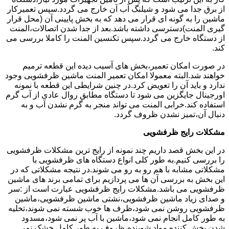
از برق جدا می شود و شیلنگ آب آن خارج می گردد.سپس تعمیرکار
ماشین را به گونه ای قرار می دهد که به بخش پایینی آن (محل قرار
گیری المنت)دسترسی داشته باشد.بعد از جدا شدن اتصالات،المنت
از دستگاه خارج می گردد.سپس تکنسین المنت را کاملا بررسی می
کند.
در صورت امکان تعمیر،بخش های آسیب دیده این قطعه ترمیم
خواهند شد.البته معمولا امکان تعمیر المنت ماشین ظرفشویی وجود
ندارد و باید آن را تعویض کرد.در چنین شرایطی این قطعه با نمونه
اورجینال جایگزین می شود تا دستگاه مطابق روال عادی از آب گرم
استفاده کند.خرابی المنت می تواند منجر به گرم نشدن آب و به
دنبال آن،تمیز نشدن ظروف گردد.
مشکلات رایج ظرفشویی
در این بخش قصد داریم چند نمونه از رایج ترین مشکلات ظرفشویی
را بررسی کنیم.به طور کلی انواع دستگاه های ظرفشویی با
مشکلاتی مشابه با هم رو به رو می شوند.در نتیجه مشکلاتی که در
این بخش به بررسی آن ها می پردازیم برای تمامی برند های ماشین
ظرفشویی می باشد.مشکلات رایج ظرفشویی عبارت است از :سر
و صدای زیاد ماشین ظرفشویی،نشتی ماشین ظرفشویی،ماشین
ظرفشویی روشن نمی شود،ظرف ها خوب شسته نمی شوند،تخلیه
به طور کامل انجام نمی شود،ماشین با آب پر نمی شود،مسدود
شدن پخش کننده مواد شوینده،ظروف به طور کامل خشک نمی