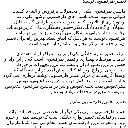
تعمیر ظرفشویی توشیبا
ماشین ظرفشویی یکی از محصولات پرفروش و البته با کیفیت
کمپانی توشیبا است.ماشین های ظرفشویی توشیبا علی رغم
برخورداری از بالاترین کیفیت در ساخت و طراحی گاه به دلیل
استهلاک و گاه به دلایلی دیگر –نظیر دستکاری های کاربر،نوسانات
برق و..–دچار خرابی و اشکال می گردند.بروز خرابی در ماشین
ظرفشویی توشیبا به هر دلیل که اتفاق بیفتد،بهترین راه برای تعمیر
آن،مراجعه به مراکز مجاز و استاندارد این حوزه است.
مرکز تعمیر لوازم خانگی یکی از برترین مراکز ارائه دهنده ی
خدمات مرتبط با بهسازی و تعمیر ظرفشویی است که در این راه از
حضور برترین تعمیرکاران و پیشرفته ترین تجهیزات برخوردار
است.برخی از رایج ترین اشکالات پیش آمده در این دستگاه که
توسط کارشناسان مرکز تعمیر ظرفشویی توشیبا برطرف می گردد
عبارت است از تعویض قفل درب ماشین ظرفشویی،تعویض
هیتر،تعویض پمپ تخلیه،تعویض واشر در ماشین ظرفشویی،تعویض
ترموستات،تعویض محفظه مواد شوینده و ….
تعمیر ماشین ظرفشویی شارپ
تعمیر ظرفشویی شارپ یکی دیگر از تخصصی ترین خدمات ارائه
شده در نمایندگی تعمیر لوازم خانگی است که توسط تیمی از خبره
ترین و مجرب ترین کارشناسان تعمیر انجام می شود.شما کاربران
گرامی در صورت نیاز به سرویس های مرتبط با راه