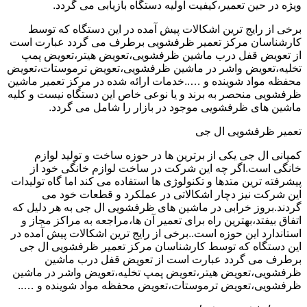
ویژه در حین تعمیر،کیفیت اولیه دستگاه بازیابی می گردد.
برخی از رایج ترین اشکالات پیش آمده در این دستگاه که توسط
کارشناسان مرکز تعمیر ظرفشویی برطرف می گردد عبارت است
از تعویض قفل درب ماشین ظرفشویی،تعویض هیتر،تعویض پمپ
تخلیه،تعویض واشر در ماشین ظرفشویی،تعویض ترموستات،تعویض
محفظه مواد شوینده و …..خدمات ارائه شده در مرکز تعمیر ماشین
ظرفشویی منحصر به برند و یا نوعی خاص این دستگاه نیست و کلیه
ماشین های ظرفشویی موجود در بازار را شامل می گردد.
تعمیر ظرفشویی ال جی
کمپانی ال جی یکی از برترین ها در حوزه ساخت و تولید لوازم
خانگی است.اگر چه این شرکت در ساخت لوازم خانگی خود از
پیشرفته ترین متدها و تکنولوژی ها استفاده می کند اما گاه تولیدات
این شرکت نیز دچار اشکالاتی در عملکرد و قطعات خود می
گردند.بروز خرابی در ماشین های ظرفشویی ال جی به هر دلیل که
اتفاق بیفتد،بهترین راه برای تعمیر آن ها،مراجعه به مراکز مجاز و
استاندارد این حوزه است..برخی از رایج ترین اشکالات پیش آمده در
این دستگاه که توسط کارشناسان مرکز تعمیر ظرفشویی ال جی
برطرف می گردد عبارت است از تعویض قفل درب ماشین
ظرفشویی،تعویض هیتر،تعویض پمپ تخلیه،تعویض واشر در ماشین
ظرفشویی،تعویض ترموستات،تعویض محفظه مواد شوینده و …..