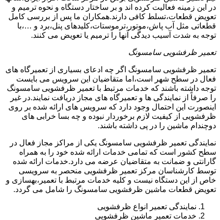
در این زمینه فعالیت کرده اند و بر ساختار دستگاه و نحوه ترمیم و
تعویض قطعات،تسلط کافی دارند.همکاران ما پس از بررسی کامل
قطعاتی مثل آب پاش،موتور،ترموستات،کلیدهای پنل،برد و …،با
توجه به شدت آسیب دیدگی آنها را ترمیم یا تعویض می کنند.
تعمیر ظرفشویی سامسونگ
تعمیر ظرفشویی سامسونگ اگر چه ادعای بسیاری از تعمیرگاه های
فعال در سطح شهر است،اما متقاضیان این سرویس می بایست
توجه داشته باشند که خدمات مرتبط با تعمیر ظرفشویی سامسونگ
را صرفاً از نمایندگی ها و تعمیرگاه های مجاز دریافت نمایند.در غیر
اینصورت این احتمال وجود دارد که سرویس های ارائه شده بر روی
ظرفشویی از کیفیت لازم برخوردار نبوده و چه بسا خرابی های
دوچندام ماشین را در پی داشته باشند.
نمایندگی تعمیر ظرفشویی سامسونگ یکی از مراکز مجاز فعال در
سطح کشور است که تمامی خدمات ارائه شده خود را به همراه
گارانتی و ضمانت به متقاضیان عرضه می دارد.خدمات ارائه شده
توسط کارشناسان مرکز تعمیر ظرفشویی منحصر به سرویسی
خاص از این دستگاه نیست و کلیه خدمات مرتبط با تعمیر،بهسازی و
تعویض قطعات ماشین ظرفشویی سامسونگ را شامل می گردد.
نمایندگی تعمیر انواع ظرفشویی
خدمات تعمیر ماشین ظرفشویی