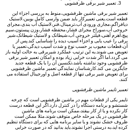
تعمیر شیر برقی ظرفشویی
تعمیر شیر برقی ماشین ظرفشویی،منوط به بررسی اجزاء این
قطعه است.یعنی تعمیرکار باید ضمن وارسی کامل بوبین،لاستیک
دیافراگم،مجاری ورودی آب،ترمینال،فنر،لاستیک آب بندی،مجرای
خروجی آب،سوراخ مجرای فشار،محفظه فشار،وزن پیستون،سیم
پیچ،اهرم آهنی،فیلتر خروجی آب،شیطانک و لاستیک شیطانک،شیر
برقی را عیب یابی و اجزاء آسیب دیده را شناسایی کند.پس از
آن،قطعات معیوب بر حسب نوع و شدت آسیب دیدگی،تعمیر یا
تعویض می شوند.به این ترتیب عملکرد شیربرقی به حالت اولیه باز
می گردد.اما اگر شدت خرابی زیاد بوده و امکان تعمیر شیر برقی
ظرفشویی وجود نداشته باشد،تکنسین آن را با یک قطعه جدید
جایگزین می کند.کارشناسان نمایندگی تعمیر ماشین ظرفشویی
برای تعویض شیر برقی تنها از قطعه اصل و اورجینال استفاده می
کنند.
تعمیر تایمر ماشین ظرفشویی
تایمر یکی از قطعات مهم در ماشین ظرفشویی است که چرخه
شستشو و برنامه دستگاه را در کنترل دارد.اگر این قطعه درست
کار نکرده و یا از کار بیفتد،ممکن است برنامه های ماشین
ظرفشویی در یک مرحله خاص متوقف شوند.مثلا ممکن است
ظروف خشک نشوند و یا سایر برنامه هایی که برای دستگاه تنظیم
کرده اید،به درستی اجرا نشوند.باید بدانید که در صورت خرابی