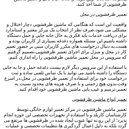
ظرفشویی از شما اخذ کنند.
تعمیر ظرفشویی در محل
واقعیت این است که هنگامی که ماشین ظرفشویی دچار اختلال و
مشکلی می شود،صرف نظر از انتخاب یک مرکز معتبر و استاندارد
برای دریافت خدمات باید فکری به حال جابه جایی و حمل دستگاه
داشته باشیم.این مسئله همواره دغدغه بسیاری از کاربران بوده و
هست.به دنبال درخواست های مکرر کاربران مبنی بر حضور تعمیر
کار در محل و منزل برای اجرای تعمیر ظرفشویی،تصمیم گرفتیم
که سرویس در محل تعمیر ماشین ظرفشویی را راه اندازی کنیم.
با استفاده از این سرویس دیگر لازم نیست دغدغه حمل و جا به جایی
دستگاه را داشته باشید.می توانید با یک تماس تلفنی ساده و ثبت
درخواست خود برای استفاده از تعمیر ظرفشویی در محل،در اسرع
وقت،بدون هیچ زحمتی و با صرف هزینه های محدود نسبت به
تعمیر،ترمیم و عیب یابی ماشین ظرفشویی خود اقدام کنید.
تعمیر انواع ماشین ظرفشویی
تعمیر ماشین ظرفشویی در مرکز تعمیر لوازم خانگی،توسط
کارشناسان کاربلد و با استفاده از تجهیزات تخصصی این حوزه انجام
پذیرد؛ از این رو،نه تنها عیوب ایجاد شده در ظرفشویی ها مرتفع می
گردد بلکه به دلیل اِعمال گردگیری ها،تنظیمات تخصصی و عملیات