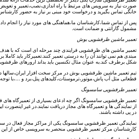
صورت نیاز به سرویس های مرتبط با راه اندازی،نصب،تعمیر و تعویض
خانگی تماس بگیرید و درخواست خود مبنی بر نیاز به حضور کارشناس
پس از تماس شما،کارشناسان ما،هماهنگی های مورد نیاز را انجام دا
مشمول گارانتی و ضمانت است.
تعمیر ماشین ظرفشویی بوش
تعمیر ماشین های ظرفشویی فرایندی چند مرحله ای است که با هدف 
مبتدی هم نمی توانند آن را به درستی تعمیر کنند.تعمیرکار باید کامل
شکل برطرف کند.به عنوان مثال تکنسین باید بداند ارورهای ظرفشوی
تیم تعمیر ماشین ظرفشویی بوش در مرکز سخت افزار ایران،سالها در 
قطعاتی مثل آب پاش،موتور،ترموستات،کلیدهای پنل،برد و …،با توجه ب
تعمیر ظرفشویی سامسونگ
تعمیر ظرفشویی سامسونگ اگر چه ادعای بسیاری از تعمیرگاه های ف
از نمایندگی ها و تعمیرگاه های مجاز دریافت نمایند.در غیر اینصورت
در پی داشته باشند.
نمایندگی تعمیر ظرفشویی سامسونگ یکی از مراکز مجاز فعال در سط
کارشناسان مرکز تعمیر ظرفشویی منحصر به سرویسی خاص از این د