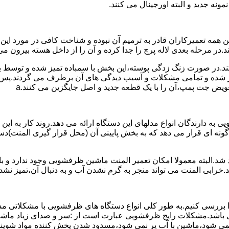
نه جدید و البته اورجینال می کنند.
مه تعمیرکاران قادر به ترمیم آن نبوده و شناخت کافی در مورد این
در مرحله بعدی لاله پرچ را جدا کرده و آن را از داخل هسته بیرون می 
ج کند.در صورت زنگ زدگی پوسته،این بخش با سمباده تمیز شده و توسط
میر شده و تمامی مشکلات و آسیب دیدگی های آن برطرف می گردند.پس 
ویض جت پمپ،آن را با یک قطعه جدید و اصل جایگزین می کنند.a
به دارندگان انواع مدلهای این دستگاه ارائه می دهد.روند کار به این 
نه ای قرار می دهد که به بخش پایینی آن (محل قرار گیری المنت)دست
.البته معمولا امکان تعمیر المنت ماشین ظرفشویی وجود ندارد و باید
.خرابی المنت می تواند منجر به گرم نشدن آب و به دنبال آن،تمیز ن
بررسی کنیم.به طور کلی انواع دستگاه های ظرفشویی با مشکلاتی مشاب
 می باشد.مشکلات رایج ظرفشویی عبارت است از :سر و صدای زیاد
می شود،ماشین با آب پر نمی شود،مسدود شدن پخش کننده مواد شوی