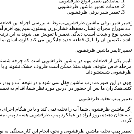
نمایندگی تعمیر انواع ظرفشویی
خدمات تعمیر ماشین ظرفشویی
تعمیر شیر برقی ظرفشویی
تعمیر شیر برقی ماشین ظرفشویی،منوط به بررسی اجزاء این قطعه ا
آب،سوراخ مجرای فشار،محفظه فشار،وزن پیستون،سیم پیچ،اهرم آهنی
حسب نوع و شدت آسیب دیدگی،تعمیر یا تعویض می شوند.به این ترتیب 
باشد،تکنسین آن را با یک قطعه جدید جایگزین می کند.کارشناسان نما
تعمیر تایمر ماشین ظرفشویی
تایمر یکی از قطعات مهم در ماشین ظرفشویی است که چرخه شستشو و 
مرحله خاص متوقف شوند.مثلا ممکن است ظروف خشک نشوند و یا سایر ب
ظرفشویی شستشو داد.
چون در این صورت،درب ماشین قفل نمی شود و در نتیجه آب و پودر هم
کنند.همکاران ما پس از حضور در آدرس مورد نظر شما،اقدام به تعمیر
تعمیر پمپ تخلیه ظرفشویی
اگر ماشین ظرفشویی شما آب را تخلیه نمی کند و یا در هنگام اجرای ب
آب،نشان دهنده بروز ایراد در عملکرد پمپ ظرفشویی هستند.پمپ م
گردد.
تعمیر پمپ تخلیه ماشین ظرفشویی و نحوه انجام این کار،بستگی به ن