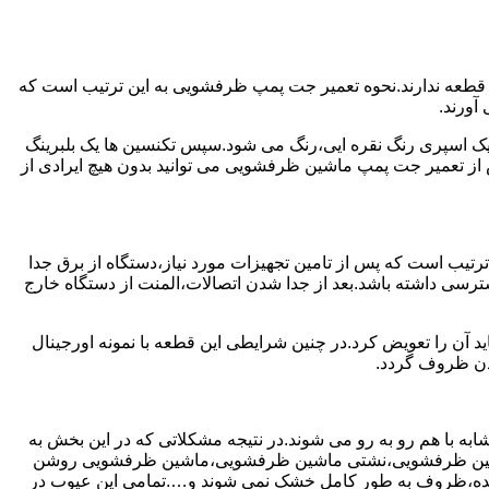
 قطعه ندارند.نحوه تعمیر جت پمپ ظرفشویی به این ترتیب است که
آورند.
 یک اسپری رنگ نقره ایی،رنگ می شود.سپس تکنسین ها یک بلبرینگ
از تعمیر جت پمپ ماشین ظرفشویی می توانید بدون هیچ ایرادی از
ترتیب است که پس از تامین تجهیزات مورد نیاز،دستگاه از برق جدا
رسی داشته باشد.بعد از جدا شدن اتصالات،المنت از دستگاه خارج
 آن را تعویض کرد.در چنین شرایطی این قطعه با نمونه اورجینال
شدن ظروف گردد.
ه با هم رو به رو می شوند.در نتیجه مشکلاتی که در این بخش به
 ماشین ظرفشویی،نشتی ماشین ظرفشویی،ماشین ظرفشویی روشن
نده،ظروف به طور کامل خشک نمی شوند و….تمامی این عیوب در