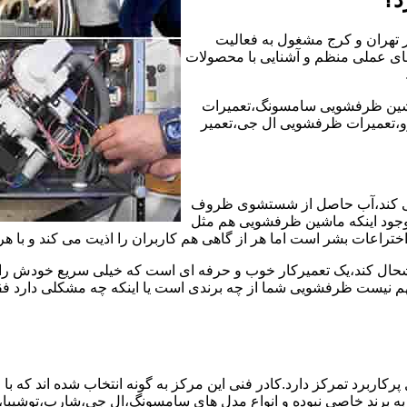
ر تهران و کرج مشغول به فعالیت
ه های عملی منظم و آشنایی با محصولات
شین ظرفشویی سامسونگ،تعمیرات
،تعمیرات ظرفشویی ال جی،تعمیر
ی کند،آب حاصل از شستشوی ظروف
 وجود اینکه ماشین ظرفشویی هم مثل
ختراعات بشر است اما هر از گاهی هم کاربران را اذیت می کند و با ه
خوشحال کند،یک تعمیرکار خوب و حرفه ای است که خیلی سریع خودش را
 نیست ظرفشویی شما از چه برندی است یا اینکه چه مشکلی دارد فقط 
ربرد تمرکز دارد.کادر فنی این مرکز به گونه انتخاب شده اند که با
 به برند خاصی نبوده و انواع مدل های سامسونگ،ال جی،شارپ،توشیب