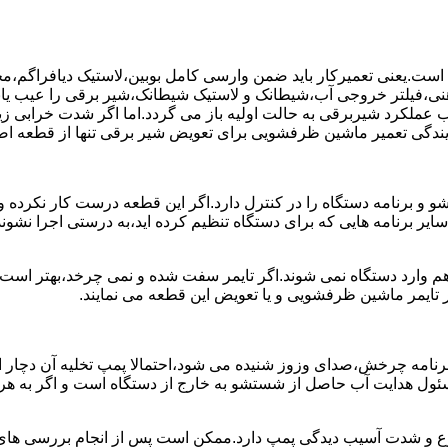
ست.یعنی تعمیرکار باید ضمن وارسی کامل بوبین،لاستیک دیافراگم،م
،فیلتر خروجی آب،شیطانک و لاستیک شیطانک،شیر برقی را عیب یابی 
عملکرد شیربرقی به حالت اولیه باز می گردد.اما اگر شدت خرابی زی
یندگی تعمیر ماشین ظرفشویی برای تعویض شیر برقی تنها از قطعه اصل
برنامه دستگاه را در کنترل دارد.اگر این قطعه درست کار نکرده و 
رنامه هایی که برای دستگاه تنظیم کرده اید،به درستی اجرا نشوند.ب
 وارد دستگاه نمی شوند.اگر تایمر سفت شده و نمی چرخد،بهتر است ب
 تایمر ماشین ظرفشویی و یا تعویض این قطعه می نمایند.
رنامه چرخش،صدای وزوز شنیده می شود،احتمالا پمپ تخلیه آن دچار ایر
سئول هدایت آب حاصل از شستشو به خارج از دستگاه است و اگر به ه
وع و شدت آسیب دیدگی پمپ دارد.ممکن است پس از انجام بررسی های ا