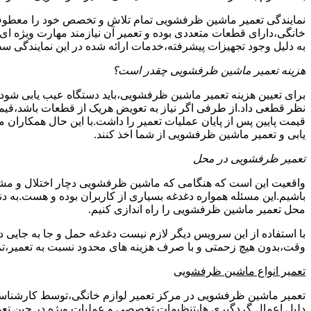
نمایندگی تعمیر ماشین ظرفشویی تمام تلاش و تخصص خود را معطوف
خانگی،دارای قطعات متعددی بوده و تعمیر آن نیازمند مهارت ویژه ا
به دلیل وجود تجهیزات پیشرفته،خدمات ارائه شده در این نمایندگی
هزینه تعمیر ماشین ظرفشویی چقدر است؟
برای تعیین هزینه تعمیر ماشین ظرفشویی،باید دستگاه عیب یابی شو
نظر قطعی داد.از طرفی اگر نیاز به تعویض هریک از قطعات باشد،قیمت
قیمت پایین پس از پایان عملیات تعمیر را داشت.با این حال همکاران 
یابی و تعمیر ماشین ظرفشویی از شما اخذ کنند.
تعمیر ظرفشویی در محل
واقعیت این است که هنگامی که ماشین ظرفشویی دچار اختلال و مشکل
باشیم.این مسئله همواره دغدغه بسیاری از کاربران بوده و هست.به
محل تعمیر ماشین ظرفشویی را راه اندازی کنیم.
با استفاده از این سرویس دیگر لازم نیست دغدغه حمل و جا به جایی 
وقت،بدون هیچ زحمتی و با صرف هزینه های محدود نسبت به تعمیر،تر
تعمیر انواع ماشین ظرفشویی
تعمیر ماشین ظرفشویی در مرکز تعمیر لوازم خانگی،توسط کارشناسان کا
دلیل اِعمال گردگیری ها،تنظیمات تخصصی و عملیات ویژه در حین تعمی