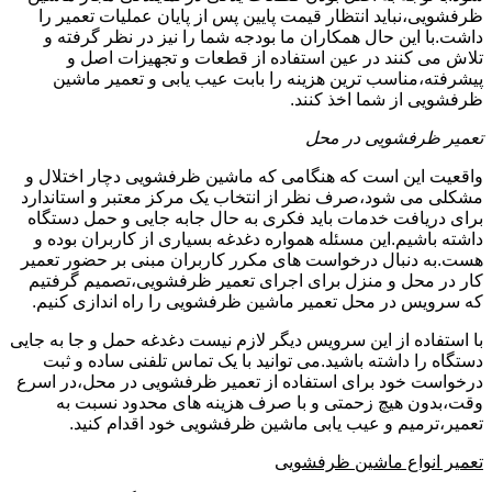
ظرفشویی،نباید انتظار قیمت پایین پس از پایان عملیات تعمیر را
داشت.با این حال همکاران ما بودجه شما را نیز در نظر گرفته و
تلاش می کنند در عین استفاده از قطعات و تجهیزات اصل و
پیشرفته،مناسب ترین هزینه را بابت عیب یابی و تعمیر ماشین
ظرفشویی از شما اخذ کنند.
تعمیر ظرفشویی در محل
واقعیت این است که هنگامی که ماشین ظرفشویی دچار اختلال و
مشکلی می شود،صرف نظر از انتخاب یک مرکز معتبر و استاندارد
برای دریافت خدمات باید فکری به حال جابه جایی و حمل دستگاه
داشته باشیم.این مسئله همواره دغدغه بسیاری از کاربران بوده و
هست.به دنبال درخواست های مکرر کاربران مبنی بر حضور تعمیر
کار در محل و منزل برای اجرای تعمیر ظرفشویی،تصمیم گرفتیم
که سرویس در محل تعمیر ماشین ظرفشویی را راه اندازی کنیم.
با استفاده از این سرویس دیگر لازم نیست دغدغه حمل و جا به جایی
دستگاه را داشته باشید.می توانید با یک تماس تلفنی ساده و ثبت
درخواست خود برای استفاده از تعمیر ظرفشویی در محل،در اسرع
وقت،بدون هیچ زحمتی و با صرف هزینه های محدود نسبت به
تعمیر،ترمیم و عیب یابی ماشین ظرفشویی خود اقدام کنید.
تعمیر انواع ماشین ظرفشویی