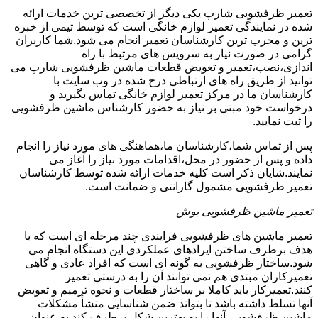
تعمیر ظرفشویی شارپ یکی دیگر از تخصصی ترین خدمات ارائه
شده در نمایندگی تعمیر لوازم خانگی است که توسط تیمی از خبره
ترین و مجرب ترین کارشناسان تعمیر انجام می شود.شما کاربران
گرامی در صورت نیاز به سرویس های مرتبط با راه
اندازی،نصب،تعمیر و تعویض قطعات ماشین ظرفشویی شارپ می
توانید از طریق راه های ارتباطی درج شده در وب سایت با
کارشناسان ما در مرکز تعمیر لوازم خانگی تماس بگیرید و
درخواست خود مبنی بر نیاز به حضور کارشناس ماشین ظرفشویی
را ثبت نمایید.
پس از تماس شما،کارشناسان ما،هماهنگی های مورد نیاز را انجام
داده و پس از حضور در محل،اقدامات مورد نیاز را آغاز می
نمایند.شایان ذکر است کلیه خدمات ارائه شده توسط کارشناسان
تعمیر ظرفشویی مشمول گارانتی و ضمانت است.
تعمیر ماشین ظرفشویی بوش
تعمیر ماشین های ظرفشویی فرایندی چند مرحله ای است که با
هدف برطرف ساختن ایرادهای عملکردی این دستگاه انجام می
شود.ساختار ظرفشویی به گونه ای است که افراد عادی و گاهی
تعمیرکاران مبتدی هم نمی توانند آن را به درستی تعمیر
کنند.تعمیرکار باید کاملا بر ساختار قطعات و نحوه ترمیم و تعویض
آنها تسلط داشته باشد تا بتواند ضمن شناسایی منشأ مشکلات
ماشین ظرفشویی،آنها را به بهترین شکل برطرف کند.به عنوان