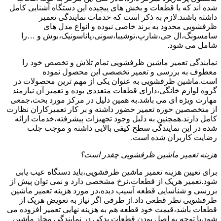
شده اند که با قطعات و بخش های پیچیده این دستگاه آشنایی کامل
داشته باشند.لازم به ذکر است که خدمات نمایندگی تعمیر
ظرفشویی محدود به برند خاصی نبوده و انواع مدل های
سامسونگ،ال جی،شارپ،توشیبا،سونی،پاناسونیک،بوش و …را
شامل می شود.
نمایندگی تعمیر ماشین ظرفشویی تمام تلاش و تخصص خود را
معطوف به بررسی و تعمیر تخصصی این محصول نموده
است.ماشین ظرفشویی به عنوان یکی از مهم ترین محصولات در
گروه لوازم خانگی،دارای قطعات متعددی بوده و تعمیر آن نیازمند
مهارت ویژه ای می باشد.به همین دلیل در مرکز مورد بحث،جمعی
از متخصصین حوزه تعمیر حضور داشته و بر کار تعمیرکاران نظارت
کامل دارند.همچنین به دلیل وجود تجهیزات پیشرفته،خدمات ارائه
شده در این نمایندگی سطح کیفی بالایی داشته و موجب جلب
رضایت کاربران شده است.
هزینه تعمیر ماشین ظرفشویی چقدر است؟
برای تعیین هزینه تعمیر ماشین ظرفشویی،باید دستگاه عیب یابی
شود.تعمیر هریک از قطعات،نرخ مشخصی دارد و نمی توان پیش از
بررسی و شناسایی قطعه آسیب دیده،در مورد هزینه تعمیر ماشین
ظرفشویی نظر قطعی داد.از طرفی اگر نیاز به تعویض هریک از
قطعات باشد،قیمت خود قطعه هم به هزینه نهایی تعمیر افزوده می
شود.با توجه به اصل بودن قطعات یدکی در نمایندگی مجاز ماشین