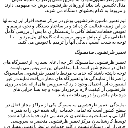
مثال تکنسین باید بداند ارورهای ظرفشویی بوش چه مفهومی دارند
و مربوط به کدام بخشهای دستگاه می شوند.
تیم تعمیر ماشین ظرفشویی بوش در مرکز سخت افزار ایران،سالها
در این زمینه فعالیت کرده اند و بر ساختار دستگاه و نحوه ترمیم و
تعویض قطعات،تسلط کافی دارند.همکاران ما پس از بررسی کامل
قطعاتی مثل آب پاش،موتور،ترموستات،کلیدهای پنل،برد و …،با
توجه به شدت آسیب دیدگی آنها را ترمیم یا تعویض می کنند.
تعمیر ظرفشویی سامسونگ
تعمیر ظرفشویی سامسونگ اگر چه ادعای بسیاری از تعمیرگاه های
فعال در سطح شهر است،اما متقاضیان این سرویس می بایست
توجه داشته باشند که خدمات مرتبط با تعمیر ظرفشویی سامسونگ
را صرفاً از نمایندگی ها و تعمیرگاه های مجاز دریافت نمایند.در غیر
اینصورت این احتمال وجود دارد که سرویس های ارائه شده بر روی
ظرفشویی از کیفیت لازم برخوردار نبوده و چه بسا خرابی های
دوچندام ماشین را در پی داشته باشند.
نمایندگی تعمیر ظرفشویی سامسونگ یکی از مراکز مجاز فعال در
سطح کشور است که تمامی خدمات ارائه شده خود را به همراه
گارانتی و ضمانت به متقاضیان عرضه می دارد.خدمات ارائه شده
توسط کارشناسان مرکز تعمیر ظرفشویی منحصر به سرویسی
خاص از این دستگاه نیست و کلیه خدمات مرتبط با تعمیر،بهسازی و