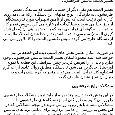
تعمیر المنت ماشین ظرفشویی
تعمیر المنت هم یکی دیگر از خدماتی است که نمایندگی تعمیر
ظرفشویی به دارندگان انواع مدلهای این دستگاه ارائه می دهد.روند
کار به این ترتیب است که پس از تامین تجهیزات مورد نیاز،دستگاه
از برق جدا می شود و شیلنگ آب آن خارج می گردد.سپس تعمیرکار
ماشین را به گونه ای قرار می دهد که به بخش پایینی آن (محل قرار
گیری المنت)دسترسی داشته باشد.بعد از جدا شدن اتصالات،المنت
از دستگاه خارج می گردد.سپس تکنسین المنت را کاملا بررسی می
کند.
در صورت امکان تعمیر،بخش های آسیب دیده این قطعه ترمیم
خواهند شد.البته معمولا امکان تعمیر المنت ماشین ظرفشویی وجود
ندارد و باید آن را تعویض کرد.در چنین شرایطی این قطعه با نمونه
اورجینال جایگزین می شود تا دستگاه مطابق روال عادی از آب گرم
استفاده کند.خرابی المنت می تواند منجر به گرم نشدن آب و به
دنبال آن،تمیز نشدن ظروف گردد.
مشکلات رایج ظرفشویی
در این بخش قصد داریم چند نمونه از رایج ترین مشکلات ظرفشویی
را بررسی کنیم.به طور کلی انواع دستگاه های ظرفشویی با
مشکلاتی مشابه با هم رو به رو می شوند.در نتیجه مشکلاتی که در
این بخش به بررسی آن ها می پردازیم برای تمامی برند های ماشین
ظرفشویی می باشد.مشکلات رایج ظرفشویی عبارت است از :سر