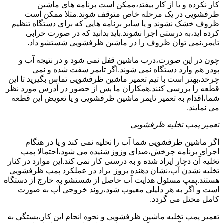
کار نکرده و یا از کار بیفتد،ممکن است برنامه های ماشین
ظرفشویی در یک مرحله خاص متوقف شوند.مثلا ممکن است
ظروف خشک نشوند و یا سایر برنامه هایی که برای دستگاه تنظیم
کرده اید،به درستی اجرا نشوند.باید بدانید که در صورت خرابی
تایمر،نمی توان ظروف را در ماشین ظرفشویی شستشو داد.
چون در این صورت،درب ماشین قفل نمی شود و در نتیجه آب و
پودر هم وارد دستگاه نمی شوند.اگر تایمر سفت شده و نمی
چرخد،بهتر است با تیم تعمیر ماشین ظرفشویی تماس بگیرید تا این
قطعه را بررسی کنند.همکاران ما پس از حضور در آدرس مورد نظر
شما،اقدام به تعمیر تایمر ماشین ظرفشویی و یا تعویض این قطعه
می نمایند.
تعمیر پمپ تخلیه ظرفشویی
اگر ماشین ظرفشویی شما آب را تخلیه نمی کند و یا در هنگام
اجرای برنامه چرخش،صدای وزوز شنیده می شود،احتمالا پمپ
تخلیه آن دچار ایراد شده و به درستی کار نمی کند.این موارد در کنار
تخلیه نشدن آب،نشان دهنده بروز ایراد در عملکرد پمپ ظرفشویی
هستند.پمپ مسئول هدایت آب حاصل از شستشو به خارج از دستگاه
است و اگر به هر دلیلی معیوب شود،روند خروجی آب به صورت
کامل مختل می گردد.
تعمیر پمپ تخلیه ماشین ظرفشویی و نحوه انجام این کار،بستگی به