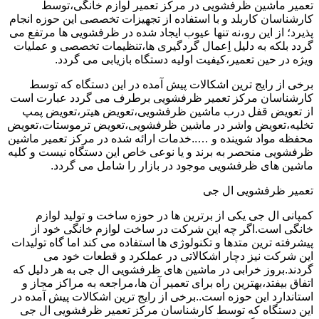
تعمیر ماشین ظرفشویی در مرکز تعمیر لوازم خانگی،توسط
کارشناسان کاربلد و با استفاده از تجهیزات تخصصی این حوزه انجام
پذیرد؛ از این رو،نه تنها عیوب ایجاد شده در ظرفشویی ها مرتفع می
گردد بلکه به دلیل اِعمال گردگیری ها،تنظیمات تخصصی و عملیات
ویژه در حین تعمیر،کیفیت اولیه دستگاه بازیابی می گردد.
برخی از رایج ترین اشکالات پیش آمده در این دستگاه که توسط
کارشناسان مرکز تعمیر ظرفشویی برطرف می گردد عبارت است
از تعویض قفل درب ماشین ظرفشویی،تعویض هیتر،تعویض پمپ
تخلیه،تعویض واشر در ماشین ظرفشویی،تعویض ترموستات،تعویض
محفظه مواد شوینده و …..خدمات ارائه شده در مرکز تعمیر ماشین
ظرفشویی منحصر به برند و یا نوعی خاص این دستگاه نیست و کلیه
ماشین های ظرفشویی موجود در بازار را شامل می گردد.
تعمیر ظرفشویی ال جی
کمپانی ال جی یکی از برترین ها در حوزه ساخت و تولید لوازم
خانگی است.اگر چه این شرکت در ساخت لوازم خانگی خود از
پیشرفته ترین متدها و تکنولوژی ها استفاده می کند اما گاه تولیدات
این شرکت نیز دچار اشکالاتی در عملکرد و قطعات خود می
گردند.بروز خرابی در ماشین های ظرفشویی ال جی به هر دلیل که
اتفاق بیفتد،بهترین راه برای تعمیر آن ها،مراجعه به مراکز مجاز و
استاندارد این حوزه است..برخی از رایج ترین اشکالات پیش آمده در
این دستگاه که توسط کارشناسان مرکز تعمیر ظرفشویی ال جی