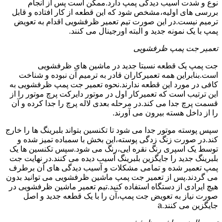
نوع و شدت آسیب دیدگی پمپ دارد.ممکن است پس از انجام
بررسی های اولیه،مشخص شود که این قطعه از کار افتاده و قابل
ترمیم نیست.در این صورت تیم تعمیر ظرفشویی اقدام به تعویض
پمپ با یک نمونه جدید و البته اورجینال می کنند.
تعمیر جت پمپ ظرفشویی
جت پمپ یک قطعه نسبتا جدید در ماشین های ظرفشویی
است.بنابراین همه تعمیرکاران قادر به ترمیم آن نبوده و شناخت
کافی در مورد این قطعه ندارند.نحوه تعمیر جت پمپ ظرفشویی به
این ترتیب است که تعمیرکار اول در موتور دایرکت پرچ موتور را از
قسمت پرچ جدا می کند.در مرحله بعدی لاله پرچ را جدا کرده و آن
را از داخل هسته بیرون می آورند.
سپس پوسته موتور جدا می شود تا تکنسین بتواند بلبرینگ ها را خارج
کند.در صورت زنگ زدگی پوسته،این بخش با سمباده تمیز شده و
توسط یک اسپری رنگ نقره ایی،رنگ می شود.سپس تکنسین ها یک
بلبرینگ جدید را جایگزین بلبرینگ آسیب دیده می کنند.در نهایت جت
پمپ تعمیر شده و تمامی مشکلات و آسیب دیدگی های آن برطرف
می گردند.پس از تعمیر جت پمپ ماشین ظرفشویی می توانید بدون
هیچ ایرادی از دستگاه استفاده کنید.تیم تعمیر ماشین ظرفشویی در
صورت نیاز به تعویض جت پمپ،آن را با یک قطعه جدید و اصل
جایگزین می کنند.a