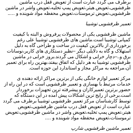
برطرف می گردد عبارت است از تعویض قفل درب ماشین
ظرفشویی،تعویض هیتر،تعویض پمپ تخلیه،تعویض واشر در ماشین
ظرفشویی،تعویض ترموستات،تعویض محفظه مواد شوینده و …..
تعمیر ظرفشویی توشیبا
ماشین ظرفشویی یکی از محصولات پرفروش و البته با کیفیت
کمپانی توشیبا است.ماشین های ظرفشویی توشیبا علی رغم
برخورداری از بالاترین کیفیت در ساخت و طراحی گاه به دلیل
استهلاک و گاه به دلایلی دیگر –نظیر دستکاری های کاربر،نوسانات
برق و..–دچار خرابی و اشکال می گردند.بروز خرابی در ماشین
ظرفشویی توشیبا به هر دلیل که اتفاق بیفتد،بهترین راه برای تعمیر
آن،مراجعه به مراکز مجاز و استاندارد این حوزه است.
مرکز تعمیر لوازم خانگی یکی از برترین مراکز ارائه دهنده ی
خدمات مرتبط با بهسازی و تعمیر ظرفشویی است که در این راه از
حضور برترین تعمیرکاران و پیشرفته ترین تجهیزات برخوردار
است.برخی از رایج ترین اشکالات پیش آمده در این دستگاه که
توسط کارشناسان مرکز تعمیر ظرفشویی توشیبا برطرف می گردد
عبارت است از تعویض قفل درب ماشین ظرفشویی،تعویض
هیتر،تعویض پمپ تخلیه،تعویض واشر در ماشین ظرفشویی،تعویض
ترموستات،تعویض محفظه مواد شوینده و ….
تعمیر ماشین ظرفشویی شارپ