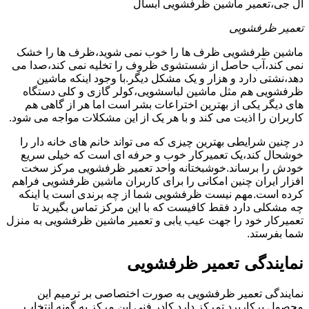
ال جی،تعمیر ماشین ظرفشویی آبسال
تعمیر ظرفشویی
ماشین ظرفشویی ظرف ها را خوب نمی شوید،ظرف ها را خشک
نمی کند،آب حاصل از شستشوی ظروف را تخلیه نمی کند،صدا می
دهد،نشتی دارد و هزار و یک مشکل دیگر.با وجود اینکه ماشین
ظرفشویی هم مثل ماشین لباسشویی،کولر گازی و کلی دستگاه
های دیگر یکی از بهترین اختراعات بشر است اما هر از گاهی هم
کاربران را اذیت می کند و با هر یک از این مشکلات مواجه می شود.
در چنین شرایطی بهترین چیزی که می تواند خانم های خانه دار را
خوشحال کند،یک تعمیرکار خوب و حرفه ای است که خیلی سریع
خودش را برساند.خوشبختانه واحد تعمیر ظرفشویی مرکز سخت
افزار ایران چنین امکانی را برای کاربران ماشین ظرفشویی فراهم
کرده است.مهم نیست ظرفشویی شما از چه برندی است یا اینکه
چه مشکلی دارد فقط کافیست که با این مرکز تماس بگیرید تا
تعمیرکار خود را جهت عیب یابی و تعمیر ماشین ظرفشویی به منزل
شما بفرستد.
نمایندگی تعمیر ظرفشویی
نمایندگی تعمیر ظرفشویی به صورت اختصاصی بر ترمیم این
محصول پرکاربرد تمرکز دارد.کادر فنی این مرکز به گونه انتخاب