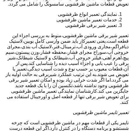
تعویض قطعات ماشین ظرفشویی سامسونگ را شامل می گردد.
نمایندگی تعمیر انواع ظرفشویی
خدمات تعمیر ماشین ظرفشویی
تعمیر شیر برقی ظرفشویی
تعمیر شیر برقی ماشین ظرفشویی،منوط به بررسی اجزاء این
قطعه است.یعنی تعمیرکار باید ضمن وارسی کامل بوبین،لاستیک
دیافراگم،مجاری ورودی آب،ترمینال،فنر،لاستیک آب بندی،مجرای
خروجی آب،سوراخ مجرای فشار،محفظه فشار،وزن پیستون،سیم
پیچ،اهرم آهنی،فیلتر خروجی آب،شیطانک و لاستیک شیطانک،شیر
برقی را عیب یابی و اجزاء آسیب دیده را شناسایی کند.پس از
آن،قطعات معیوب بر حسب نوع و شدت آسیب دیدگی،تعمیر یا
تعویض می شوند.به این ترتیب عملکرد شیربرقی به حالت اولیه باز
می گردد.اما اگر شدت خرابی زیاد بوده و امکان تعمیر شیر برقی
ظرفشویی وجود نداشته باشد،تکنسین آن را با یک قطعه جدید
جایگزین می کند.کارشناسان نمایندگی تعمیر ماشین ظرفشویی
برای تعویض شیر برقی تنها از قطعه اصل و اورجینال استفاده می
کنند.
تعمیر تایمر ماشین ظرفشویی
تایمر یکی از قطعات مهم در ماشین ظرفشویی است که چرخه
شستشو و برنامه دستگاه را در کنترل دارد.اگر این قطعه درست