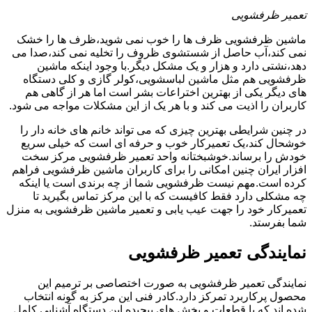
تعمیر ظرفشویی
ماشین ظرفشویی ظرف ها را خوب نمی شوید،ظرف ها را خشک
نمی کند،آب حاصل از شستشوی ظروف را تخلیه نمی کند،صدا می
دهد،نشتی دارد و هزار و یک مشکل دیگر.با وجود اینکه ماشین
ظرفشویی هم مثل ماشین لباسشویی،کولر گازی و کلی دستگاه
های دیگر یکی از بهترین اختراعات بشر است اما هر از گاهی هم
کاربران را اذیت می کند و با هر یک از این مشکلات مواجه می شود.
در چنین شرایطی بهترین چیزی که می تواند خانم های خانه دار را
خوشحال کند،یک تعمیرکار خوب و حرفه ای است که خیلی سریع
خودش را برساند.خوشبختانه واحد تعمیر ظرفشویی مرکز سخت
افزار ایران چنین امکانی را برای کاربران ماشین ظرفشویی فراهم
کرده است.مهم نیست ظرفشویی شما از چه برندی است یا اینکه
چه مشکلی دارد فقط کافیست که با این مرکز تماس بگیرید تا
تعمیرکار خود را جهت عیب یابی و تعمیر ماشین ظرفشویی به منزل
شما بفرستد.
نمایندگی تعمیر ظرفشویی
نمایندگی تعمیر ظرفشویی به صورت اختصاصی بر ترمیم این
محصول پرکاربرد تمرکز دارد.کادر فنی این مرکز به گونه انتخاب
شده اند که با قطعات و بخش های پیچیده این دستگاه آشنایی کامل