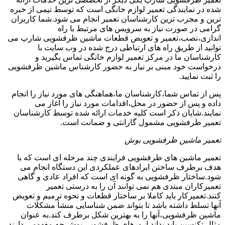
شده در نمایندگی تعمیر لوازم خانگی است که توسط تیمی از خبره
ترین و مجرب ترین کارشناسان تعمیر انجام می شود.شما کاربران
گرامی در صورت نیاز به سرویس های مرتبط با راه
اندازی،نصب،تعمیر و تعویض قطعات ماشین ظرفشویی شارپ می
توانید از طریق راه های ارتباطی درج شده در وب سایت با
کارشناسان ما در مرکز تعمیر لوازم خانگی تماس بگیرید و
درخواست خود مبنی بر نیاز به حضور کارشناس ماشین ظرفشویی
را ثبت نمایید.
پس از تماس شما،کارشناسان ما،هماهنگی های مورد نیاز را انجام
داده و پس از حضور در محل،اقدامات مورد نیاز را آغاز می
نمایند.شایان ذکر است کلیه خدمات ارائه شده توسط کارشناسان
تعمیر ظرفشویی مشمول گارانتی و ضمانت است.
تعمیر ماشین ظرفشویی بوش
تعمیر ماشین های ظرفشویی فرایندی چند مرحله ای است که با
هدف برطرف ساختن ایرادهای عملکردی این دستگاه انجام می
شود.ساختار ظرفشویی به گونه ای است که افراد عادی و گاهی
تعمیرکاران مبتدی هم نمی توانند آن را به درستی تعمیر
کنند.تعمیرکار باید کاملا بر ساختار قطعات و نحوه ترمیم و تعویض
آنها تسلط داشته باشد تا بتواند ضمن شناسایی منشأ مشکلات
ماشین ظرفشویی،آنها را به بهترین شکل برطرف کند.به عنوان
مثال تکنسین باید بداند ارورهای ظرفشویی بوش چه مفهومی دارند