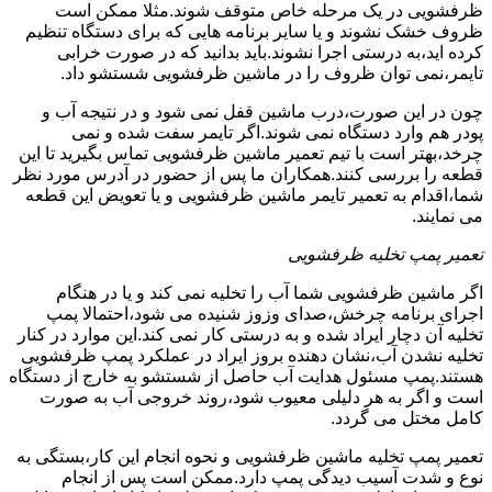
ظرفشویی در یک مرحله خاص متوقف شوند.مثلا ممکن است
ظروف خشک نشوند و یا سایر برنامه هایی که برای دستگاه تنظیم
کرده اید،به درستی اجرا نشوند.باید بدانید که در صورت خرابی
تایمر،نمی توان ظروف را در ماشین ظرفشویی شستشو داد.
چون در این صورت،درب ماشین قفل نمی شود و در نتیجه آب و
پودر هم وارد دستگاه نمی شوند.اگر تایمر سفت شده و نمی
چرخد،بهتر است با تیم تعمیر ماشین ظرفشویی تماس بگیرید تا این
قطعه را بررسی کنند.همکاران ما پس از حضور در آدرس مورد نظر
شما،اقدام به تعمیر تایمر ماشین ظرفشویی و یا تعویض این قطعه
می نمایند.
تعمیر پمپ تخلیه ظرفشویی
اگر ماشین ظرفشویی شما آب را تخلیه نمی کند و یا در هنگام
اجرای برنامه چرخش،صدای وزوز شنیده می شود،احتمالا پمپ
تخلیه آن دچار ایراد شده و به درستی کار نمی کند.این موارد در کنار
تخلیه نشدن آب،نشان دهنده بروز ایراد در عملکرد پمپ ظرفشویی
هستند.پمپ مسئول هدایت آب حاصل از شستشو به خارج از دستگاه
است و اگر به هر دلیلی معیوب شود،روند خروجی آب به صورت
کامل مختل می گردد.
تعمیر پمپ تخلیه ماشین ظرفشویی و نحوه انجام این کار،بستگی به
نوع و شدت آسیب دیدگی پمپ دارد.ممکن است پس از انجام