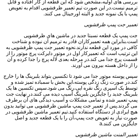
بررسی های اولیه،مشخص شود که این قطعه از کار افتاده و قابل
ترمیم نیست.در این صورت تیم تعمیر ظرفشویی اقدام به تعویض
پمپ با یک نمونه جدید و البته اورجینال می کنند.
تعمیر جت پمپ ظرفشویی
جت پمپ یک قطعه نسبتا جدید در ماشین های ظرفشویی
است.بنابراین همه تعمیرکاران قادر به ترمیم آن نبوده و شناخت
کافی در مورد این قطعه ندارند.نحوه تعمیر جت پمپ ظرفشویی به
این ترتیب است که تعمیرکار اول در موتور دایرکت پرچ موتور را از
قسمت پرچ جدا می کند.در مرحله بعدی لاله پرچ را جدا کرده و آن
را از داخل هسته بیرون می آورند.
سپس پوسته موتور جدا می شود تا تکنسین بتواند بلبرینگ ها را خارج
کند.در صورت زنگ زدگی پوسته،این بخش با سمباده تمیز شده و
توسط یک اسپری رنگ نقره ایی،رنگ می شود.سپس تکنسین ها یک
بلبرینگ جدید را جایگزین بلبرینگ آسیب دیده می کنند.در نهایت جت
پمپ تعمیر شده و تمامی مشکلات و آسیب دیدگی های آن برطرف
می گردند.پس از تعمیر جت پمپ ماشین ظرفشویی می توانید بدون
هیچ ایرادی از دستگاه استفاده کنید.تیم تعمیر ماشین ظرفشویی در
صورت نیاز به تعویض جت پمپ،آن را با یک قطعه جدید و اصل
جایگزین می کنند.a
تعمیر المنت ماشین ظرفشویی