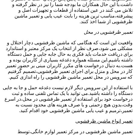
داشت.با این حال همکاران ما بودجه شما را نیز در نظر گرفته و
تلاش می کنند در عین استفاده از قطعات و تجهیزات اصل و
پیشرفته،مناسب ترین هزینه را بابت عیب یابی و تعمیر ماشین
ظرفشویی از شما اخذ کنند.
تعمیر ظرفشویی در محل
واقعیت این است که هنگامی که ماشین ظرفشویی دچار اختلال و
مشکلی می شود،صرف نظر از انتخاب یک مرکز معتبر و استاندارد
برای دریافت خدمات باید فکری به حال جابه جایی و حمل دستگاه
داشته باشیم.این مسئله همواره دغدغه بسیاری از کاربران بوده و
هست.به دنبال درخواست های مکرر کاربران مبنی بر حضور تعمیر
کار در محل و منزل برای اجرای تعمیر ظرفشویی،تصمیم گرفتیم
که سرویس در محل تعمیر ماشین ظرفشویی را راه اندازی کنیم.
با استفاده از این سرویس دیگر لازم نیست دغدغه حمل و جا به جایی
دستگاه را داشته باشید.می توانید با یک تماس تلفنی ساده و ثبت
درخواست خود برای استفاده از تعمیر ظرفشویی در محل،در اسرع
وقت،بدون هیچ زحمتی و با صرف هزینه های محدود نسبت به
تعمیر،ترمیم و عیب یابی ماشین ظرفشویی خود اقدام کنید.
تعمیر انواع ماشین ظرفشویی
تعمیر ماشین ظرفشویی در مرکز تعمیر لوازم خانگی،توسط