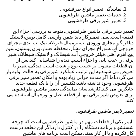
نمایندگی تعمیر انواع ظرفشویی
خدمات تعمیر ماشین ظرفشویی
تعمیر شیر برقی ظرفشویی
تعمیر شیر برقی ماشین ظرفشویی،منوط به بررسی اجزاء این
قطعه است.یعنی تعمیرکار باید ضمن وارسی کامل بوبین،لاستیک
دیافراگم،مجاری ورودی آب،ترمینال،فنر،لاستیک آب بندی،مجرای
خروجی آب،سوراخ مجرای فشار،محفظه فشار،وزن پیستون،سیم
پیچ،اهرم آهنی،فیلتر خروجی آب،شیطانک و لاستیک شیطانک،شیر
برقی را عیب یابی و اجزاء آسیب دیده را شناسایی کند.پس از
آن،قطعات معیوب بر حسب نوع و شدت آسیب دیدگی،تعمیر یا
تعویض می شوند.به این ترتیب عملکرد شیربرقی به حالت اولیه باز
می گردد.اما اگر شدت خرابی زیاد بوده و امکان تعمیر شیر برقی
ظرفشویی وجود نداشته باشد،تکنسین آن را با یک قطعه جدید
جایگزین می کند.کارشناسان نمایندگی تعمیر ماشین ظرفشویی
برای تعویض شیر برقی تنها از قطعه اصل و اورجینال استفاده می
کنند.
تعمیر تایمر ماشین ظرفشویی
تایمر یکی از قطعات مهم در ماشین ظرفشویی است که چرخه
شستشو و برنامه دستگاه را در کنترل دارد.اگر این قطعه درست
کار نکرده و یا از کار بیفتد،ممکن است برنامه های ماشین