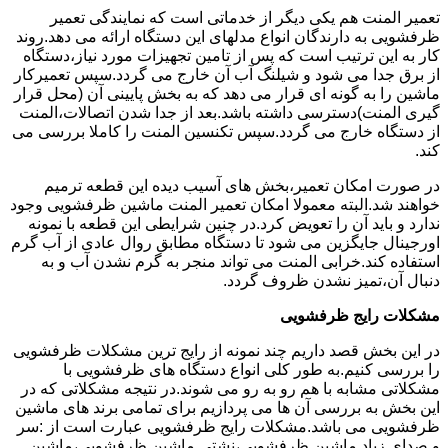
تعمیر المنت هم یکی دیگر از خدماتی است که نمایندگی تعمیر
ظرفشویی به دارندگان انواع مدلهای این دستگاه ارائه می دهد.روند
کار به این ترتیب است که پس از تامین تجهیزات مورد نیاز،دستگاه
از برق جدا می شود و شیلنگ آب آن خارج می گردد.سپس تعمیرکار
ماشین را به گونه ای قرار می دهد که به بخش پایینی آن (محل قرار
گیری المنت)دسترسی داشته باشد.بعد از جدا شدن اتصالات،المنت
از دستگاه خارج می گردد.سپس تکنسین المنت را کاملا بررسی می
کند.
در صورت امکان تعمیر،بخش های آسیب دیده این قطعه ترمیم
خواهند شد.البته معمولا امکان تعمیر المنت ماشین ظرفشویی وجود
ندارد و باید آن را تعویض کرد.در چنین شرایطی این قطعه با نمونه
اورجینال جایگزین می شود تا دستگاه مطابق روال عادی از آب گرم
استفاده کند.خرابی المنت می تواند منجر به گرم نشدن آب و به
دنبال آن،تمیز نشدن ظروف گردد.
مشکلات رایج ظرفشویی
در این بخش قصد داریم چند نمونه از رایج ترین مشکلات ظرفشویی
را بررسی کنیم.به طور کلی انواع دستگاه های ظرفشویی با
مشکلاتی مشابه با هم رو به رو می شوند.در نتیجه مشکلاتی که در
این بخش به بررسی آن ها می پردازیم برای تمامی برند های ماشین
ظرفشویی می باشد.مشکلات رایج ظرفشویی عبارت است از :سر
و صدای زیاد ماشین ظرفشویی،نشتی ماشین ظرفشویی،ماشین