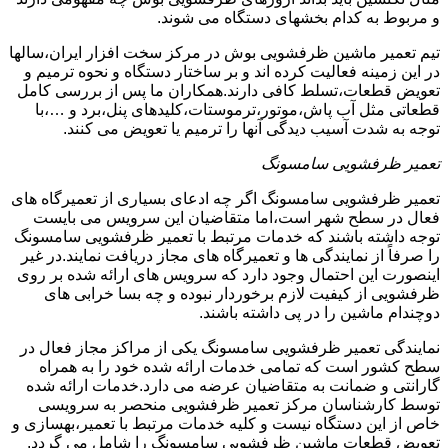
و مربوط به کدام بخشهای دستگاه می شوند.
تیم تعمیر ماشین ظرفشویی بوش در مرکز سخت افزار ایران،سالها
در این زمینه فعالیت کرده اند و بر ساختار دستگاه و نحوه ترمیم و
تعویض قطعات،تسلط کافی دارند.همکاران ما پس از بررسی کامل
قطعاتی مثل آب پاش،موتور،ترموستات،کلیدهای پنل،برد و …،با
توجه به شدت آسیب دیدگی آنها را ترمیم یا تعویض می کنند.
تعمیر ظرفشویی سامسونگ
تعمیر ظرفشویی سامسونگ اگر چه ادعای بسیاری از تعمیرگاه های
فعال در سطح شهر است،اما متقاضیان این سرویس می بایست
توجه داشته باشند که خدمات مرتبط با تعمیر ظرفشویی سامسونگ
را صرفاً از نمایندگی ها و تعمیرگاه های مجاز دریافت نمایند.در غیر
اینصورت این احتمال وجود دارد که سرویس های ارائه شده بر روی
ظرفشویی از کیفیت لازم برخوردار نبوده و چه بسا خرابی های
دوچندام ماشین را در پی داشته باشند.
نمایندگی تعمیر ظرفشویی سامسونگ یکی از مراکز مجاز فعال در
سطح کشور است که تمامی خدمات ارائه شده خود را به همراه
گارانتی و ضمانت به متقاضیان عرضه می دارد.خدمات ارائه شده
توسط کارشناسان مرکز تعمیر ظرفشویی منحصر به سرویسی
خاص از این دستگاه نیست و کلیه خدمات مرتبط با تعمیر،بهسازی و
تعویض قطعات ماشین ظرفشویی سامسونگ را شامل می گردد.