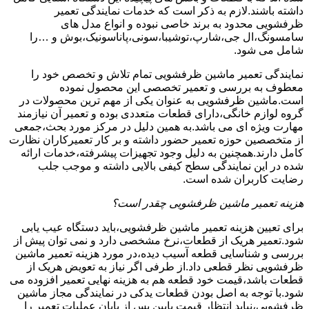
داشته باشند.لازم به ذکر است که خدمات نمایندگی تعمیر
ظرفشویی محدود به برند خاصی نبوده و انواع مدل های
سامسونگ،ال جی،شارپ،توشیبا،سونی،پاناسونیک،بوش و …را
شامل می شود.
نمایندگی تعمیر ماشین ظرفشویی تمام تلاش و تخصص خود را
معطوف به بررسی و تعمیر تخصصی این محصول نموده
است.ماشین ظرفشویی به عنوان یکی از مهم ترین محصولات در
گروه لوازم خانگی،دارای قطعات متعددی بوده و تعمیر آن نیازمند
مهارت ویژه ای می باشد.به همین دلیل در مرکز مورد بحث،جمعی
از متخصصین حوزه تعمیر حضور داشته و بر کار تعمیرکاران نظارت
کامل دارند.همچنین به دلیل وجود تجهیزات پیشرفته،خدمات ارائه
شده در این نمایندگی سطح کیفی بالایی داشته و موجب جلب
رضایت کاربران شده است.
هزینه تعمیر ماشین ظرفشویی چقدر است؟
برای تعیین هزینه تعمیر ماشین ظرفشویی،باید دستگاه عیب یابی
شود.تعمیر هریک از قطعات،نرخ مشخصی دارد و نمی توان پیش از
بررسی و شناسایی قطعه آسیب دیده،در مورد هزینه تعمیر ماشین
ظرفشویی نظر قطعی داد.از طرفی اگر نیاز به تعویض هریک از
قطعات باشد،قیمت خود قطعه هم به هزینه نهایی تعمیر افزوده می
شود.با توجه به اصل بودن قطعات یدکی در نمایندگی مجاز ماشین
ظرفشویی،نباید انتظار قیمت پایین پس از پایان عملیات تعمیر را