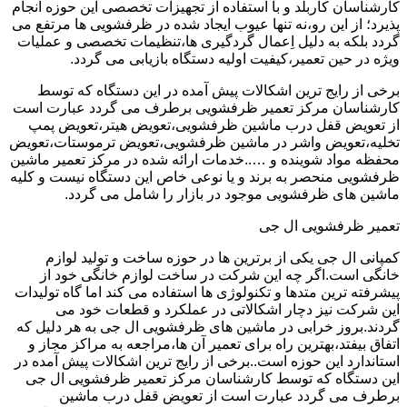
کارشناسان کاربلد و با استفاده از تجهیزات تخصصی این حوزه انجام
پذیرد؛ از این رو،نه تنها عیوب ایجاد شده در ظرفشویی ها مرتفع می
گردد بلکه به دلیل اِعمال گردگیری ها،تنظیمات تخصصی و عملیات
ویژه در حین تعمیر،کیفیت اولیه دستگاه بازیابی می گردد.
برخی از رایج ترین اشکالات پیش آمده در این دستگاه که توسط
کارشناسان مرکز تعمیر ظرفشویی برطرف می گردد عبارت است
از تعویض قفل درب ماشین ظرفشویی،تعویض هیتر،تعویض پمپ
تخلیه،تعویض واشر در ماشین ظرفشویی،تعویض ترموستات،تعویض
محفظه مواد شوینده و …..خدمات ارائه شده در مرکز تعمیر ماشین
ظرفشویی منحصر به برند و یا نوعی خاص این دستگاه نیست و کلیه
ماشین های ظرفشویی موجود در بازار را شامل می گردد.
تعمیر ظرفشویی ال جی
کمپانی ال جی یکی از برترین ها در حوزه ساخت و تولید لوازم
خانگی است.اگر چه این شرکت در ساخت لوازم خانگی خود از
پیشرفته ترین متدها و تکنولوژی ها استفاده می کند اما گاه تولیدات
این شرکت نیز دچار اشکالاتی در عملکرد و قطعات خود می
گردند.بروز خرابی در ماشین های ظرفشویی ال جی به هر دلیل که
اتفاق بیفتد،بهترین راه برای تعمیر آن ها،مراجعه به مراکز مجاز و
استاندارد این حوزه است..برخی از رایج ترین اشکالات پیش آمده در
این دستگاه که توسط کارشناسان مرکز تعمیر ظرفشویی ال جی
برطرف می گردد عبارت است از تعویض قفل درب ماشین