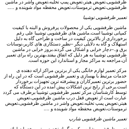
ظرفشویی،تعویض هیتر،تعویض پمپ تخلیه،تعویض واشر در ماشین
ظرفشویی،تعویض ترموستات،تعویض محفظه مواد شوینده و …..
تعمیر ظرفشویی توشیبا
ماشین ظرفشویی یکی از محصولات پرفروش و البته با کیفیت
کمپانی توشیبا است.ماشین های ظرفشویی توشیبا علی رغم
برخورداری از بالاترین کیفیت در ساخت و طراحی گاه به دلیل
استهلاک و گاه به دلایلی دیگر –نظیر دستکاری های کاربر،نوسانات
برق و..–دچار خرابی و اشکال می گردند.بروز خرابی در ماشین
ظرفشویی توشیبا به هر دلیل که اتفاق بیفتد،بهترین راه برای تعمیر
آن،مراجعه به مراکز مجاز و استاندارد این حوزه است.
مرکز تعمیر لوازم خانگی یکی از برترین مراکز ارائه دهنده ی
خدمات مرتبط با بهسازی و تعمیر ظرفشویی است که در این راه از
حضور برترین تعمیرکاران و پیشرفته ترین تجهیزات برخوردار
است.برخی از رایج ترین اشکالات پیش آمده در این دستگاه که
توسط کارشناسان مرکز تعمیر ظرفشویی توشیبا برطرف می گردد
عبارت است از تعویض قفل درب ماشین ظرفشویی،تعویض
هیتر،تعویض پمپ تخلیه،تعویض واشر در ماشین ظرفشویی،تعویض
ترموستات،تعویض محفظه مواد شوینده و ….
تعمیر ماشین ظرفشویی شارپ
تعمیر ظرفشویی شارپ یکی دیگر از تخصصی ترین خدمات ارائه