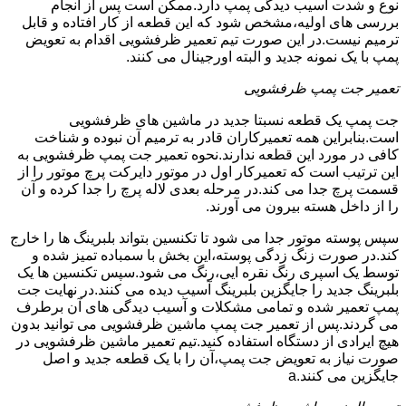
نوع و شدت آسیب دیدگی پمپ دارد.ممکن است پس از انجام
بررسی های اولیه،مشخص شود که این قطعه از کار افتاده و قابل
ترمیم نیست.در این صورت تیم تعمیر ظرفشویی اقدام به تعویض
پمپ با یک نمونه جدید و البته اورجینال می کنند.
تعمیر جت پمپ ظرفشویی
جت پمپ یک قطعه نسبتا جدید در ماشین های ظرفشویی
است.بنابراین همه تعمیرکاران قادر به ترمیم آن نبوده و شناخت
کافی در مورد این قطعه ندارند.نحوه تعمیر جت پمپ ظرفشویی به
این ترتیب است که تعمیرکار اول در موتور دایرکت پرچ موتور را از
قسمت پرچ جدا می کند.در مرحله بعدی لاله پرچ را جدا کرده و آن
را از داخل هسته بیرون می آورند.
سپس پوسته موتور جدا می شود تا تکنسین بتواند بلبرینگ ها را خارج
کند.در صورت زنگ زدگی پوسته،این بخش با سمباده تمیز شده و
توسط یک اسپری رنگ نقره ایی،رنگ می شود.سپس تکنسین ها یک
بلبرینگ جدید را جایگزین بلبرینگ آسیب دیده می کنند.در نهایت جت
پمپ تعمیر شده و تمامی مشکلات و آسیب دیدگی های آن برطرف
می گردند.پس از تعمیر جت پمپ ماشین ظرفشویی می توانید بدون
هیچ ایرادی از دستگاه استفاده کنید.تیم تعمیر ماشین ظرفشویی در
صورت نیاز به تعویض جت پمپ،آن را با یک قطعه جدید و اصل
جایگزین می کنند.a