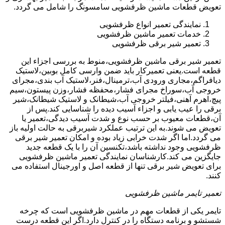
تعویض قطعات ماشین ظرفشویی سامسونگ را شامل می گردد.
نمایندگی تعمیر انواع ظرفشویی
خدمات تعمیر ماشین ظرفشویی
تعمیر شیر برقی ظرفشویی
تعمیر شیر برقی ماشین ظرفشویی،منوط به بررسی اجزاء این
قطعه است.یعنی تعمیرکار باید ضمن وارسی کامل بوبین،لاستیک
دیافراگم،مجاری ورودی آب،ترمینال،فنر،لاستیک آب بندی،مجرای
خروجی آب،سوراخ مجرای فشار،محفظه فشار،وزن پیستون،سیم
پیچ،اهرم آهنی،فیلتر خروجی آب،شیطانک و لاستیک شیطانک،شیر
برقی را عیب یابی و اجزاء آسیب دیده را شناسایی کند.پس از
آن،قطعات معیوب بر حسب نوع و شدت آسیب دیدگی،تعمیر یا
تعویض می شوند.به این ترتیب عملکرد شیربرقی به حالت اولیه باز
می گردد.اما اگر شدت خرابی زیاد بوده و امکان تعمیر شیر برقی
ظرفشویی وجود نداشته باشد،تکنسین آن را با یک قطعه جدید
جایگزین می کند.کارشناسان نمایندگی تعمیر ماشین ظرفشویی
برای تعویض شیر برقی تنها از قطعه اصل و اورجینال استفاده می
کنند.
تعمیر تایمر ماشین ظرفشویی
تایمر یکی از قطعات مهم در ماشین ظرفشویی است که چرخه
شستشو و برنامه دستگاه را در کنترل دارد.اگر این قطعه درست