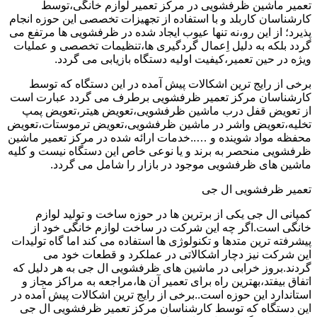
تعمیر ماشین ظرفشویی در مرکز تعمیر لوازم خانگی،توسط
کارشناسان کاربلد و با استفاده از تجهیزات تخصصی این حوزه انجام
پذیرد؛ از این رو،نه تنها عیوب ایجاد شده در ظرفشویی ها مرتفع می
گردد بلکه به دلیل اِعمال گردگیری ها،تنظیمات تخصصی و عملیات
ویژه در حین تعمیر،کیفیت اولیه دستگاه بازیابی می گردد.
برخی از رایج ترین اشکالات پیش آمده در این دستگاه که توسط
کارشناسان مرکز تعمیر ظرفشویی برطرف می گردد عبارت است
از تعویض قفل درب ماشین ظرفشویی،تعویض هیتر،تعویض پمپ
تخلیه،تعویض واشر در ماشین ظرفشویی،تعویض ترموستات،تعویض
محفظه مواد شوینده و …..خدمات ارائه شده در مرکز تعمیر ماشین
ظرفشویی منحصر به برند و یا نوعی خاص این دستگاه نیست و کلیه
ماشین های ظرفشویی موجود در بازار را شامل می گردد.
تعمیر ظرفشویی ال جی
کمپانی ال جی یکی از برترین ها در حوزه ساخت و تولید لوازم
خانگی است.اگر چه این شرکت در ساخت لوازم خانگی خود از
پیشرفته ترین متدها و تکنولوژی ها استفاده می کند اما گاه تولیدات
این شرکت نیز دچار اشکالاتی در عملکرد و قطعات خود می
گردند.بروز خرابی در ماشین های ظرفشویی ال جی به هر دلیل که
اتفاق بیفتد،بهترین راه برای تعمیر آن ها،مراجعه به مراکز مجاز و
استاندارد این حوزه است..برخی از رایج ترین اشکالات پیش آمده در
این دستگاه که توسط کارشناسان مرکز تعمیر ظرفشویی ال جی