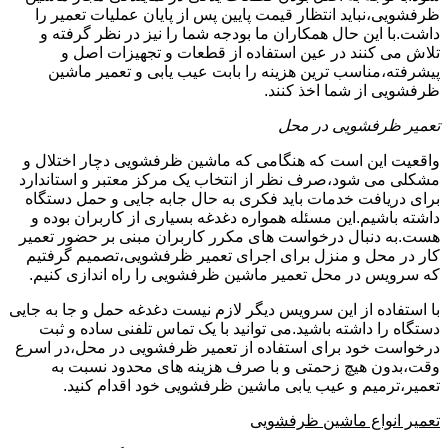
ظرفشویی،نباید انتظار قیمت پایین پس از پایان عملیات تعمیر را
داشت.با این حال همکاران ما بودجه شما را نیز در نظر گرفته و
تلاش می کنند در عین استفاده از قطعات و تجهیزات اصل و
پیشرفته،مناسب ترین هزینه را بابت عیب یابی و تعمیر ماشین
ظرفشویی از شما اخذ کنند.
تعمیر ظرفشویی در محل
واقعیت این است که هنگامی که ماشین ظرفشویی دچار اختلال و
مشکلی می شود،صرف نظر از انتخاب یک مرکز معتبر و استاندارد
برای دریافت خدمات باید فکری به حال جابه جایی و حمل دستگاه
داشته باشیم.این مسئله همواره دغدغه بسیاری از کاربران بوده و
هست.به دنبال درخواست های مکرر کاربران مبنی بر حضور تعمیر
کار در محل و منزل برای اجرای تعمیر ظرفشویی،تصمیم گرفتیم
که سرویس در محل تعمیر ماشین ظرفشویی را راه اندازی کنیم.
با استفاده از این سرویس دیگر لازم نیست دغدغه حمل و جا به جایی
دستگاه را داشته باشید.می توانید با یک تماس تلفنی ساده و ثبت
درخواست خود برای استفاده از تعمیر ظرفشویی در محل،در اسرع
وقت،بدون هیچ زحمتی و با صرف هزینه های محدود نسبت به
تعمیر،ترمیم و عیب یابی ماشین ظرفشویی خود اقدام کنید.
تعمیر انواع ماشین ظرفشویی