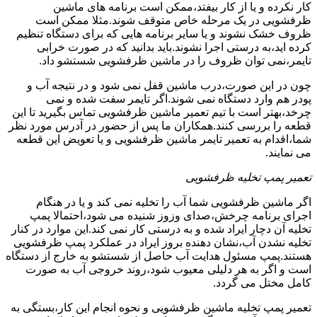
کار نکرده و یا از کار بیفتد،ممکن است برنامه های ماشین
ظرفشویی در یک مرحله خاص متوقف شوند.مثلا ممکن است
ظروف خشک نشوند و یا سایر برنامه هایی که برای دستگاه تنظیم
کرده اید،به درستی اجرا نشوند.باید بدانید که در صورت خرابی
تایمر،نمی توان ظروف را در ماشین ظرفشویی شستشو داد.
چون در این صورت،درب ماشین قفل نمی شود و در نتیجه آب و
پودر هم وارد دستگاه نمی شوند.اگر تایمر سفت شده و نمی
چرخد،بهتر است با تیم تعمیر ماشین ظرفشویی تماس بگیرید تا این
قطعه را بررسی کنند.همکاران ما پس از حضور در آدرس مورد نظر
شما،اقدام به تعمیر تایمر ماشین ظرفشویی و یا تعویض این قطعه
می نمایند.
تعمیر پمپ تخلیه ظرفشویی
اگر ماشین ظرفشویی شما آب را تخلیه نمی کند و یا در هنگام
اجرای برنامه چرخش،صدای وزوز شنیده می شود،احتمالا پمپ
تخلیه آن دچار ایراد شده و به درستی کار نمی کند.این موارد در کنار
تخلیه نشدن آب،نشان دهنده بروز ایراد در عملکرد پمپ ظرفشویی
هستند.پمپ مسئول هدایت آب حاصل از شستشو به خارج از دستگاه
است و اگر به هر دلیلی معیوب شود،روند خروجی آب به صورت
کامل مختل می گردد.
تعمیر پمپ تخلیه ماشین ظرفشویی و نحوه انجام این کار،بستگی به