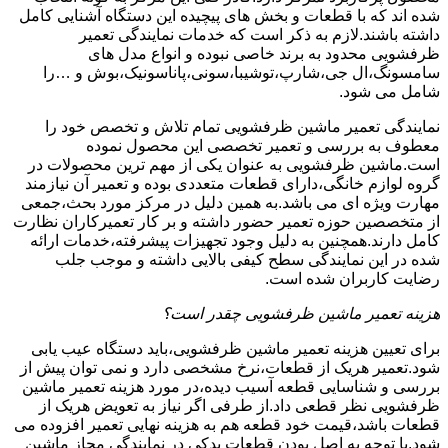
شده اند که با قطعات و بخش های پیچیده این دستگاه آشنایی کامل
داشته باشند.لازم به ذکر است که خدمات نمایندگی تعمیر
ظرفشویی محدود به برند خاصی نبوده و انواع مدل های
سامسونگ،ال جی،شارپ،توشیبا،سونی،پاناسونیک،بوش و …را
شامل می شود.
نمایندگی تعمیر ماشین ظرفشویی تمام تلاش و تخصص خود را
معطوف به بررسی و تعمیر تخصصی این محصول نموده
است.ماشین ظرفشویی به عنوان یکی از مهم ترین محصولات در
گروه لوازم خانگی،دارای قطعات متعددی بوده و تعمیر آن نیازمند
مهارت ویژه ای می باشد.به همین دلیل در مرکز مورد بحث،جمعی
از متخصصین حوزه تعمیر حضور داشته و بر کار تعمیرکاران نظارت
کامل دارند.همچنین به دلیل وجود تجهیزات پیشرفته،خدمات ارائه
شده در این نمایندگی سطح کیفی بالایی داشته و موجب جلب
رضایت کاربران شده است.
هزینه تعمیر ماشین ظرفشویی چقدر است؟
برای تعیین هزینه تعمیر ماشین ظرفشویی،باید دستگاه عیب یابی
شود.تعمیر هریک از قطعات،نرخ مشخصی دارد و نمی توان پیش از
بررسی و شناسایی قطعه آسیب دیده،در مورد هزینه تعمیر ماشین
ظرفشویی نظر قطعی داد.از طرفی اگر نیاز به تعویض هریک از
قطعات باشد،قیمت خود قطعه هم به هزینه نهایی تعمیر افزوده می
شود.با توجه به اصل بودن قطعات یدکی در نمایندگی مجاز ماشین