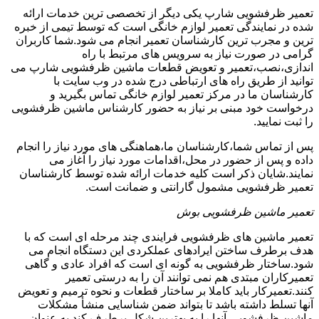
تعمیر ظرفشویی شارپ یکی دیگر از تخصصی ترین خدمات ارائه
شده در نمایندگی تعمیر لوازم خانگی است که توسط تیمی از خبره
ترین و مجرب ترین کارشناسان تعمیر انجام می شود.شما کاربران
گرامی در صورت نیاز به سرویس های مرتبط با راه
اندازی،نصب،تعمیر و تعویض قطعات ماشین ظرفشویی شارپ می
توانید از طریق راه های ارتباطی درج شده در وب سایت با
کارشناسان ما در مرکز تعمیر لوازم خانگی تماس بگیرید و
درخواست خود مبنی بر نیاز به حضور کارشناس ماشین ظرفشویی
را ثبت نمایید.
پس از تماس شما،کارشناسان ما،هماهنگی های مورد نیاز را انجام
داده و پس از حضور در محل،اقدامات مورد نیاز را آغاز می
نمایند.شایان ذکر است کلیه خدمات ارائه شده توسط کارشناسان
تعمیر ظرفشویی مشمول گارانتی و ضمانت است.
تعمیر ماشین ظرفشویی بوش
تعمیر ماشین های ظرفشویی فرایندی چند مرحله ای است که با
هدف برطرف ساختن ایرادهای عملکردی این دستگاه انجام می
شود.ساختار ظرفشویی به گونه ای است که افراد عادی و گاهی
تعمیرکاران مبتدی هم نمی توانند آن را به درستی تعمیر
کنند.تعمیرکار باید کاملا بر ساختار قطعات و نحوه ترمیم و تعویض
آنها تسلط داشته باشد تا بتواند ضمن شناسایی منشأ مشکلات
ماشین ظرفشویی،آنها را به بهترین شکل برطرف کند.به عنوان