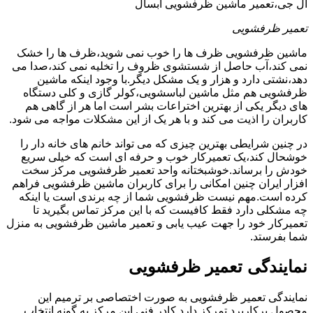
ال جی،تعمیر ماشین ظرفشویی آبسال
تعمیر ظرفشویی
ماشین ظرفشویی ظرف ها را خوب نمی شوید،ظرف ها را خشک
نمی کند،آب حاصل از شستشوی ظروف را تخلیه نمی کند،صدا می
دهد،نشتی دارد و هزار و یک مشکل دیگر.با وجود اینکه ماشین
ظرفشویی هم مثل ماشین لباسشویی،کولر گازی و کلی دستگاه
های دیگر یکی از بهترین اختراعات بشر است اما هر از گاهی هم
کاربران را اذیت می کند و با هر یک از این مشکلات مواجه می شود.
در چنین شرایطی بهترین چیزی که می تواند خانم های خانه دار را
خوشحال کند،یک تعمیرکار خوب و حرفه ای است که خیلی سریع
خودش را برساند.خوشبختانه واحد تعمیر ظرفشویی مرکز سخت
افزار ایران چنین امکانی را برای کاربران ماشین ظرفشویی فراهم
کرده است.مهم نیست ظرفشویی شما از چه برندی است یا اینکه
چه مشکلی دارد فقط کافیست که با این مرکز تماس بگیرید تا
تعمیرکار خود را جهت عیب یابی و تعمیر ماشین ظرفشویی به منزل
شما بفرستد.
نمایندگی تعمیر ظرفشویی
نمایندگی تعمیر ظرفشویی به صورت اختصاصی بر ترمیم این
محصول پرکاربرد تمرکز دارد.کادر فنی این مرکز به گونه انتخاب