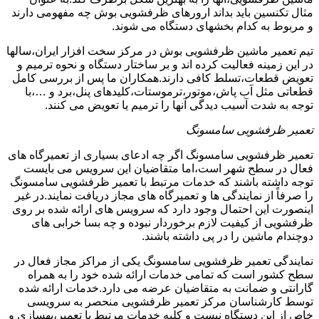
مثال تکنسین باید بداند ارورهای ظرفشویی بوش چه مفهومی دارند
و مربوط به کدام بخشهای دستگاه می شوند.
تیم تعمیر ماشین ظرفشویی بوش در مرکز سخت افزار ایران،سالها
در این زمینه فعالیت کرده اند و بر ساختار دستگاه و نحوه ترمیم و
تعویض قطعات،تسلط کافی دارند.همکاران ما پس از بررسی کامل
قطعاتی مثل آب پاش،موتور،ترموستات،کلیدهای پنل،برد و …،با
توجه به شدت آسیب دیدگی آنها را ترمیم یا تعویض می کنند.
تعمیر ظرفشویی سامسونگ
تعمیر ظرفشویی سامسونگ اگر چه ادعای بسیاری از تعمیرگاه های
فعال در سطح شهر است،اما متقاضیان این سرویس می بایست
توجه داشته باشند که خدمات مرتبط با تعمیر ظرفشویی سامسونگ
را صرفاً از نمایندگی ها و تعمیرگاه های مجاز دریافت نمایند.در غیر
اینصورت این احتمال وجود دارد که سرویس های ارائه شده بر روی
ظرفشویی از کیفیت لازم برخوردار نبوده و چه بسا خرابی های
دوچندام ماشین را در پی داشته باشند.
نمایندگی تعمیر ظرفشویی سامسونگ یکی از مراکز مجاز فعال در
سطح کشور است که تمامی خدمات ارائه شده خود را به همراه
گارانتی و ضمانت به متقاضیان عرضه می دارد.خدمات ارائه شده
توسط کارشناسان مرکز تعمیر ظرفشویی منحصر به سرویسی
خاص از این دستگاه نیست و کلیه خدمات مرتبط با تعمیر،بهسازی و