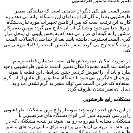
تعمیر المنت ماشین ظرفشویی
تعمیر المنت هم یکی دیگر از خدماتی است که نمایندگی تعمیر
ظرفشویی به دارندگان انواع مدلهای این دستگاه ارائه می دهد.روند
کار به این ترتیب است که پس از تامین تجهیزات مورد نیاز،دستگاه
از برق جدا می شود و شیلنگ آب آن خارج می گردد.سپس تعمیرکار
ماشین را به گونه ای قرار می دهد که به بخش پایینی آن (محل قرار
گیری المنت)دسترسی داشته باشد.بعد از جدا شدن اتصالات،المنت
از دستگاه خارج می گردد.سپس تکنسین المنت را کاملا بررسی می
کند.
در صورت امکان تعمیر،بخش های آسیب دیده این قطعه ترمیم
خواهند شد.البته معمولا امکان تعمیر المنت ماشین ظرفشویی وجود
ندارد و باید آن را تعویض کرد.در چنین شرایطی این قطعه با نمونه
اورجینال جایگزین می شود تا دستگاه مطابق روال عادی از آب گرم
استفاده کند.خرابی المنت می تواند منجر به گرم نشدن آب و به
دنبال آن،تمیز نشدن ظروف گردد.
مشکلات رایج ظرفشویی
در این بخش قصد داریم چند نمونه از رایج ترین مشکلات ظرفشویی
را بررسی کنیم.به طور کلی انواع دستگاه های ظرفشویی با
مشکلاتی مشابه با هم رو به رو می شوند.در نتیجه مشکلاتی که در
این بخش به بررسی آن ها می پردازیم برای تمامی برند های ماشین
ظرفشویی می باشد.مشکلات رایج ظرفشویی عبارت است از :سر