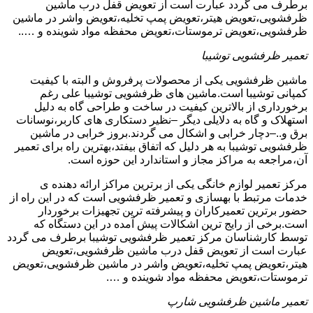
برطرف می گردد عبارت است از تعویض قفل درب ماشین
ظرفشویی،تعویض هیتر،تعویض پمپ تخلیه،تعویض واشر در ماشین
ظرفشویی،تعویض ترموستات،تعویض محفظه مواد شوینده و …..
تعمیر ظرفشویی توشیبا
ماشین ظرفشویی یکی از محصولات پرفروش و البته با کیفیت
کمپانی توشیبا است.ماشین های ظرفشویی توشیبا علی رغم
برخورداری از بالاترین کیفیت در ساخت و طراحی گاه به دلیل
استهلاک و گاه به دلایلی دیگر –نظیر دستکاری های کاربر،نوسانات
برق و..–دچار خرابی و اشکال می گردند.بروز خرابی در ماشین
ظرفشویی توشیبا به هر دلیل که اتفاق بیفتد،بهترین راه برای تعمیر
آن،مراجعه به مراکز مجاز و استاندارد این حوزه است.
مرکز تعمیر لوازم خانگی یکی از برترین مراکز ارائه دهنده ی
خدمات مرتبط با بهسازی و تعمیر ظرفشویی است که در این راه از
حضور برترین تعمیرکاران و پیشرفته ترین تجهیزات برخوردار
است.برخی از رایج ترین اشکالات پیش آمده در این دستگاه که
توسط کارشناسان مرکز تعمیر ظرفشویی توشیبا برطرف می گردد
عبارت است از تعویض قفل درب ماشین ظرفشویی،تعویض
هیتر،تعویض پمپ تخلیه،تعویض واشر در ماشین ظرفشویی،تعویض
ترموستات،تعویض محفظه مواد شوینده و ….
تعمیر ماشین ظرفشویی شارپ