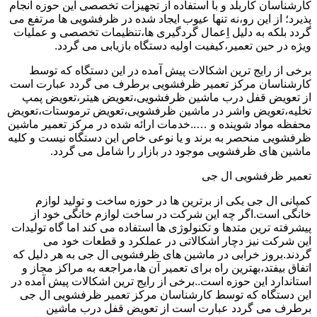
کارشناسان کاربلد و با استفاده از تجهیزات تخصصی این حوزه انجام
پذیرد؛ از این رو،نه تنها عیوب ایجاد شده در ظرفشویی ها مرتفع می
گردد بلکه به دلیل اِعمال گردگیری ها،تنظیمات تخصصی و عملیات
ویژه در حین تعمیر،کیفیت اولیه دستگاه بازیابی می گردد.
برخی از رایج ترین اشکالات پیش آمده در این دستگاه که توسط
کارشناسان مرکز تعمیر ظرفشویی برطرف می گردد عبارت است
از تعویض قفل درب ماشین ظرفشویی،تعویض هیتر،تعویض پمپ
تخلیه،تعویض واشر در ماشین ظرفشویی،تعویض ترموستات،تعویض
محفظه مواد شوینده و …..خدمات ارائه شده در مرکز تعمیر ماشین
ظرفشویی منحصر به برند و یا نوعی خاص این دستگاه نیست و کلیه
ماشین های ظرفشویی موجود در بازار را شامل می گردد.
تعمیر ظرفشویی ال جی
کمپانی ال جی یکی از برترین ها در حوزه ساخت و تولید لوازم
خانگی است.اگر چه این شرکت در ساخت لوازم خانگی خود از
پیشرفته ترین متدها و تکنولوژی ها استفاده می کند اما گاه تولیدات
این شرکت نیز دچار اشکالاتی در عملکرد و قطعات خود می
گردند.بروز خرابی در ماشین های ظرفشویی ال جی به هر دلیل که
اتفاق بیفتد،بهترین راه برای تعمیر آن ها،مراجعه به مراکز مجاز و
استاندارد این حوزه است..برخی از رایج ترین اشکالات پیش آمده در
این دستگاه که توسط کارشناسان مرکز تعمیر ظرفشویی ال جی
برطرف می گردد عبارت است از تعویض قفل درب ماشین