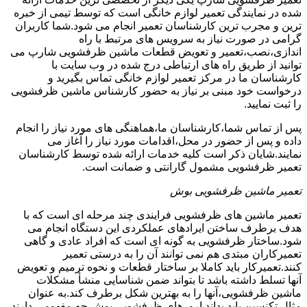
شده در نمایندگی تعمیر لوازم خانگی است که توسط تیمی از خبره
ترین و مجرب ترین کارشناسان تعمیر انجام می شود.شما کاربران
گرامی در صورت نیاز به سرویس های مرتبط با راه
اندازی،نصب،تعمیر و تعویض قطعات ماشین ظرفشویی شارپ می
توانید از طریق راه های ارتباطی درج شده در وب سایت با
کارشناسان ما در مرکز تعمیر لوازم خانگی تماس بگیرید و
درخواست خود مبنی بر نیاز به حضور کارشناس ماشین ظرفشویی
را ثبت نمایید.
پس از تماس شما،کارشناسان ما،هماهنگی های مورد نیاز را انجام
داده و پس از حضور در محل،اقدامات مورد نیاز را آغاز می
نمایند.شایان ذکر است کلیه خدمات ارائه شده توسط کارشناسان
تعمیر ظرفشویی مشمول گارانتی و ضمانت است.
تعمیر ماشین ظرفشویی بوش
تعمیر ماشین های ظرفشویی فرایندی چند مرحله ای است که با
هدف برطرف ساختن ایرادهای عملکردی این دستگاه انجام می
شود.ساختار ظرفشویی به گونه ای است که افراد عادی و گاهی
تعمیرکاران مبتدی هم نمی توانند آن را به درستی تعمیر
کنند.تعمیرکار باید کاملا بر ساختار قطعات و نحوه ترمیم و تعویض
آنها تسلط داشته باشد تا بتواند ضمن شناسایی منشأ مشکلات
ماشین ظرفشویی،آنها را به بهترین شکل برطرف کند.به عنوان
مثال تکنسین باید بداند ارورهای ظرفشویی بوش چه مفهومی دارند