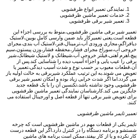
نمایندگی تعمیر انواع ظرفشویی
خدمات تعمیر ماشین ظرفشویی
تعمیر شیر برقی ظرفشویی
تعمیر شیر برقی ماشین ظرفشویی،منوط به بررسی اجزاء این
قطعه است.یعنی تعمیرکار باید ضمن وارسی کامل بوبین،لاستیک
دیافراگم،مجاری ورودی آب،ترمینال،فنر،لاستیک آب بندی،مجرای
خروجی آب،سوراخ مجرای فشار،محفظه فشار،وزن پیستون،سیم
پیچ،اهرم آهنی،فیلتر خروجی آب،شیطانک و لاستیک شیطانک،شیر
برقی را عیب یابی و اجزاء آسیب دیده را شناسایی کند.پس از
آن،قطعات معیوب بر حسب نوع و شدت آسیب دیدگی،تعمیر یا
تعویض می شوند.به این ترتیب عملکرد شیربرقی به حالت اولیه باز
می گردد.اما اگر شدت خرابی زیاد بوده و امکان تعمیر شیر برقی
ظرفشویی وجود نداشته باشد،تکنسین آن را با یک قطعه جدید
جایگزین می کند.کارشناسان نمایندگی تعمیر ماشین ظرفشویی
برای تعویض شیر برقی تنها از قطعه اصل و اورجینال استفاده می
کنند.
تعمیر تایمر ماشین ظرفشویی
تایمر یکی از قطعات مهم در ماشین ظرفشویی است که چرخه
شستشو و برنامه دستگاه را در کنترل دارد.اگر این قطعه درست
کار نکرده و یا از کار بیفتد،ممکن است برنامه های ماشین