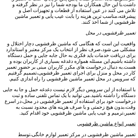
داشت.با این حال همکاران ما بودجه شما را نیز در نظر گرفته و
تلاش می کنند در عین استفاده از قطعات و تجهیزات اصل و
پیشرفته،مناسب ترین هزینه را بابت عیب یابی و تعمیر ماشین
ظرفشویی از شما اخذ کنند.
تعمیر ظرفشویی در محل
واقعیت این است که هنگامی که ماشین ظرفشویی دچار اختلال و
مشکلی می شود،صرف نظر از انتخاب یک مرکز معتبر و استاندارد
برای دریافت خدمات باید فکری به حال جابه جایی و حمل دستگاه
داشته باشیم.این مسئله همواره دغدغه بسیاری از کاربران بوده و
هست.به دنبال درخواست های مکرر کاربران مبنی بر حضور تعمیر
کار در محل و منزل برای اجرای تعمیر ظرفشویی،تصمیم گرفتیم
که سرویس در محل تعمیر ماشین ظرفشویی را راه اندازی کنیم.
با استفاده از این سرویس دیگر لازم نیست دغدغه حمل و جا به جایی
دستگاه را داشته باشید.می توانید با یک تماس تلفنی ساده و ثبت
درخواست خود برای استفاده از تعمیر ظرفشویی در محل،در اسرع
وقت،بدون هیچ زحمتی و با صرف هزینه های محدود نسبت به
تعمیر،ترمیم و عیب یابی ماشین ظرفشویی خود اقدام کنید.
تعمیر انواع ماشین ظرفشویی
تعمیر ماشین ظرفشویی در مرکز تعمیر لوازم خانگی،توسط