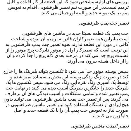
بررسی های اولیه،مشخص شود که این قطعه از کار افتاده و قابل
ترمیم نیست.در این صورت تیم تعمیر ظرفشویی اقدام به تعویض
پمپ با یک نمونه جدید و البته اورجینال می کنند.
تعمیر جت پمپ ظرفشویی
جت پمپ یک قطعه نسبتا جدید در ماشین های ظرفشویی
است.بنابراین همه تعمیرکاران قادر به ترمیم آن نبوده و شناخت
کافی در مورد این قطعه ندارند.نحوه تعمیر جت پمپ ظرفشویی به
این ترتیب است که تعمیرکار اول در موتور دایرکت پرچ موتور را از
قسمت پرچ جدا می کند.در مرحله بعدی لاله پرچ را جدا کرده و آن
را از داخل هسته بیرون می آورند.
سپس پوسته موتور جدا می شود تا تکنسین بتواند بلبرینگ ها را خارج
کند.در صورت زنگ زدگی پوسته،این بخش با سمباده تمیز شده و
توسط یک اسپری رنگ نقره ایی،رنگ می شود.سپس تکنسین ها یک
بلبرینگ جدید را جایگزین بلبرینگ آسیب دیده می کنند.در نهایت جت
پمپ تعمیر شده و تمامی مشکلات و آسیب دیدگی های آن برطرف
می گردند.پس از تعمیر جت پمپ ماشین ظرفشویی می توانید بدون
هیچ ایرادی از دستگاه استفاده کنید.تیم تعمیر ماشین ظرفشویی در
صورت نیاز به تعویض جت پمپ،آن را با یک قطعه جدید و اصل
جایگزین می کنند.a
تعمیر المنت ماشین ظرفشویی