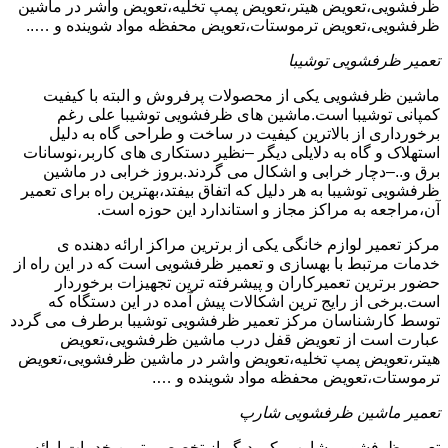
ظرفشویی،تعویض هیتر،تعویض پمپ تخلیه،تعویض واشر در ماشین
ظرفشویی،تعویض ترموستات،تعویض محفظه مواد شوینده و …..
تعمیر ظرفشویی توشیبا
ماشین ظرفشویی یکی از محصولات پرفروش و البته با کیفیت
کمپانی توشیبا است.ماشین های ظرفشویی توشیبا علی رغم
برخورداری از بالاترین کیفیت در ساخت و طراحی گاه به دلیل
استهلاک و گاه به دلایلی دیگر –نظیر دستکاری های کاربر،نوسانات
برق و..–دچار خرابی و اشکال می گردند.بروز خرابی در ماشین
ظرفشویی توشیبا به هر دلیل که اتفاق بیفتد،بهترین راه برای تعمیر
آن،مراجعه به مراکز مجاز و استاندارد این حوزه است.
مرکز تعمیر لوازم خانگی یکی از برترین مراکز ارائه دهنده ی
خدمات مرتبط با بهسازی و تعمیر ظرفشویی است که در این راه از
حضور برترین تعمیرکاران و پیشرفته ترین تجهیزات برخوردار
است.برخی از رایج ترین اشکالات پیش آمده در این دستگاه که
توسط کارشناسان مرکز تعمیر ظرفشویی توشیبا برطرف می گردد
عبارت است از تعویض قفل درب ماشین ظرفشویی،تعویض
هیتر،تعویض پمپ تخلیه،تعویض واشر در ماشین ظرفشویی،تعویض
ترموستات،تعویض محفظه مواد شوینده و ….
تعمیر ماشین ظرفشویی شارپ
تعمیر ظرفشویی شارپ یکی دیگر از تخصصی ترین خدمات ارائه