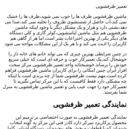
تعمیر ظرفشویی
ماشین ظرفشویی ظرف ها را خوب نمی شوید،ظرف ها را خشک
نمی کند،آب حاصل از شستشوی ظروف را تخلیه نمی کند،صدا می
دهد،نشتی دارد و هزار و یک مشکل دیگر.با وجود اینکه ماشین
ظرفشویی هم مثل ماشین لباسشویی،کولر گازی و کلی دستگاه
های دیگر یکی از بهترین اختراعات بشر است اما هر از گاهی هم
کاربران را اذیت می کند و با هر یک از این مشکلات مواجه می شود.
در چنین شرایطی بهترین چیزی که می تواند خانم های خانه دار را
خوشحال کند،یک تعمیرکار خوب و حرفه ای است که خیلی سریع
خودش را برساند.خوشبختانه واحد تعمیر ظرفشویی مرکز سخت
افزار ایران چنین امکانی را برای کاربران ماشین ظرفشویی فراهم
کرده است.مهم نیست ظرفشویی شما از چه برندی است یا اینکه
چه مشکلی دارد فقط کافیست که با این مرکز تماس بگیرید تا
تعمیرکار خود را جهت عیب یابی و تعمیر ماشین ظرفشویی به منزل
شما بفرستد.
نمایندگی تعمیر ظرفشویی
نمایندگی تعمیر ظرفشویی به صورت اختصاصی بر ترمیم این
محصول پرکاربرد تمرکز دارد.کادر فنی این مرکز به گونه انتخاب
شده اند که با قطعات و بخش های پیچیده این دستگاه آشنایی کامل