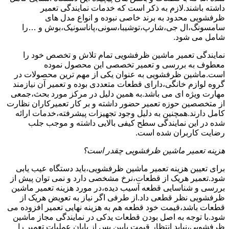
داشته باشند.لازم به ذکر است که خدمات نمایندگی تعمیر
ظرفشویی محدود به برند خاصی نبوده و انواع مدل های
سامسونگ،ال جی،شارپ،توشیبا،سونی،پاناسونیک،بوش و …را
شامل می شود.
نمایندگی تعمیر ماشین ظرفشویی تمام تلاش و تخصص خود را
معطوف به بررسی و تعمیر تخصصی این محصول نموده
است.ماشین ظرفشویی به عنوان یکی از مهم ترین محصولات در
گروه لوازم خانگی،دارای قطعات متعددی بوده و تعمیر آن نیازمند
مهارت ویژه ای می باشد.به همین دلیل در مرکز مورد بحث،جمعی
از متخصصین حوزه تعمیر حضور داشته و بر کار تعمیرکاران نظارت
کامل دارند.همچنین به دلیل وجود تجهیزات پیشرفته،خدمات ارائه
شده در این نمایندگی سطح کیفی بالایی داشته و موجب جلب
رضایت کاربران شده است.
هزینه تعمیر ماشین ظرفشویی چقدر است؟
برای تعیین هزینه تعمیر ماشین ظرفشویی،باید دستگاه عیب یابی
شود.تعمیر هریک از قطعات،نرخ مشخصی دارد و نمی توان پیش از
بررسی و شناسایی قطعه آسیب دیده،در مورد هزینه تعمیر ماشین
ظرفشویی نظر قطعی داد.از طرفی اگر نیاز به تعویض هریک از
قطعات باشد،قیمت خود قطعه هم به هزینه نهایی تعمیر افزوده می
شود.با توجه به اصل بودن قطعات یدکی در نمایندگی مجاز ماشین
ظرفشویی،نباید انتظار قیمت پایین پس از پایان عملیات تعمیر را