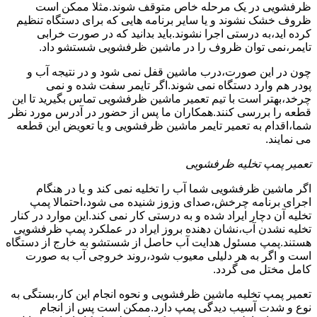
ظرفشویی در یک مرحله خاص متوقف شوند.مثلا ممکن است
ظروف خشک نشوند و یا سایر برنامه هایی که برای دستگاه تنظیم
کرده اید،به درستی اجرا نشوند.باید بدانید که در صورت خرابی
تایمر،نمی توان ظروف را در ماشین ظرفشویی شستشو داد.
چون در این صورت،درب ماشین قفل نمی شود و در نتیجه آب و
پودر هم وارد دستگاه نمی شوند.اگر تایمر سفت شده و نمی
چرخد،بهتر است با تیم تعمیر ماشین ظرفشویی تماس بگیرید تا این
قطعه را بررسی کنند.همکاران ما پس از حضور در آدرس مورد نظر
شما،اقدام به تعمیر تایمر ماشین ظرفشویی و یا تعویض این قطعه
می نمایند.
تعمیر پمپ تخلیه ظرفشویی
اگر ماشین ظرفشویی شما آب را تخلیه نمی کند و یا در هنگام
اجرای برنامه چرخش،صدای وزوز شنیده می شود،احتمالا پمپ
تخلیه آن دچار ایراد شده و به درستی کار نمی کند.این موارد در کنار
تخلیه نشدن آب،نشان دهنده بروز ایراد در عملکرد پمپ ظرفشویی
هستند.پمپ مسئول هدایت آب حاصل از شستشو به خارج از دستگاه
است و اگر به هر دلیلی معیوب شود،روند خروجی آب به صورت
کامل مختل می گردد.
تعمیر پمپ تخلیه ماشین ظرفشویی و نحوه انجام این کار،بستگی به
نوع و شدت آسیب دیدگی پمپ دارد.ممکن است پس از انجام