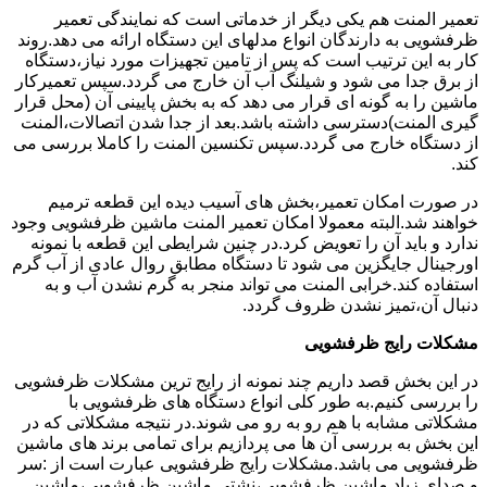
تعمیر المنت هم یکی دیگر از خدماتی است که نمایندگی تعمیر
ظرفشویی به دارندگان انواع مدلهای این دستگاه ارائه می دهد.روند
کار به این ترتیب است که پس از تامین تجهیزات مورد نیاز،دستگاه
از برق جدا می شود و شیلنگ آب آن خارج می گردد.سپس تعمیرکار
ماشین را به گونه ای قرار می دهد که به بخش پایینی آن (محل قرار
گیری المنت)دسترسی داشته باشد.بعد از جدا شدن اتصالات،المنت
از دستگاه خارج می گردد.سپس تکنسین المنت را کاملا بررسی می
کند.
در صورت امکان تعمیر،بخش های آسیب دیده این قطعه ترمیم
خواهند شد.البته معمولا امکان تعمیر المنت ماشین ظرفشویی وجود
ندارد و باید آن را تعویض کرد.در چنین شرایطی این قطعه با نمونه
اورجینال جایگزین می شود تا دستگاه مطابق روال عادی از آب گرم
استفاده کند.خرابی المنت می تواند منجر به گرم نشدن آب و به
دنبال آن،تمیز نشدن ظروف گردد.
مشکلات رایج ظرفشویی
در این بخش قصد داریم چند نمونه از رایج ترین مشکلات ظرفشویی
را بررسی کنیم.به طور کلی انواع دستگاه های ظرفشویی با
مشکلاتی مشابه با هم رو به رو می شوند.در نتیجه مشکلاتی که در
این بخش به بررسی آن ها می پردازیم برای تمامی برند های ماشین
ظرفشویی می باشد.مشکلات رایج ظرفشویی عبارت است از :سر
و صدای زیاد ماشین ظرفشویی،نشتی ماشین ظرفشویی،ماشین