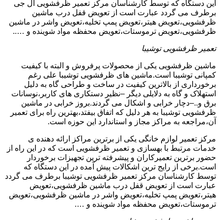
این دستگاه که توسط کارشناسان مرکز تعمیر ظرفشویی ال جی
برطرف می گردد عبارت است از تعویض قفل درب ماشین
ظرفشویی،تعویض هیتر،تعویض پمپ تخلیه،تعویض واشر در ماشین
ظرفشویی،تعویض ترموستات،تعویض محفظه مواد شوینده و …..
تعمیر ظرفشویی توشیبا
ماشین ظرفشویی یکی از محصولات پرفروش و البته با کیفیت
کمپانی توشیبا است.ماشین های ظرفشویی توشیبا علی رغم
برخورداری از بالاترین کیفیت در ساخت و طراحی گاه به دلیل
استهلاک و گاه به دلایلی دیگر –نظیر دستکاری های کاربر،نوسانات
برق و..–دچار خرابی و اشکال می گردند.بروز خرابی در ماشین
ظرفشویی توشیبا به هر دلیل که اتفاق بیفتد،بهترین راه برای تعمیر
آن،مراجعه به مراکز مجاز و استاندارد این حوزه است.
مرکز تعمیر لوازم خانگی یکی از برترین مراکز ارائه دهنده ی
خدمات مرتبط با بهسازی و تعمیر ظرفشویی است که در این راه از
حضور برترین تعمیرکاران و پیشرفته ترین تجهیزات برخوردار
است.برخی از رایج ترین اشکالات پیش آمده در این دستگاه که
توسط کارشناسان مرکز تعمیر ظرفشویی توشیبا برطرف می گردد
عبارت است از تعویض قفل درب ماشین ظرفشویی،تعویض
هیتر،تعویض پمپ تخلیه،تعویض واشر در ماشین ظرفشویی،تعویض
ترموستات،تعویض محفظه مواد شوینده و ….