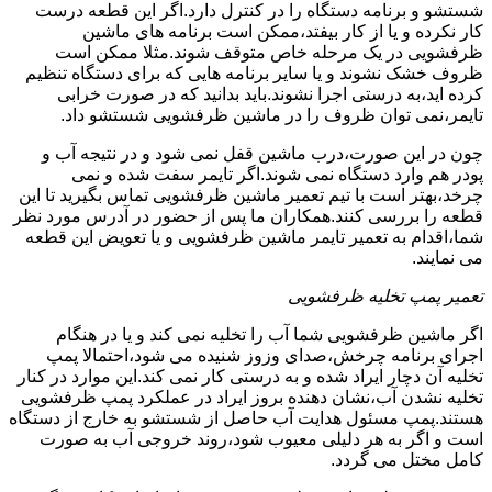
شستشو و برنامه دستگاه را در کنترل دارد.اگر این قطعه درست
کار نکرده و یا از کار بیفتد،ممکن است برنامه های ماشین
ظرفشویی در یک مرحله خاص متوقف شوند.مثلا ممکن است
ظروف خشک نشوند و یا سایر برنامه هایی که برای دستگاه تنظیم
کرده اید،به درستی اجرا نشوند.باید بدانید که در صورت خرابی
تایمر،نمی توان ظروف را در ماشین ظرفشویی شستشو داد.
چون در این صورت،درب ماشین قفل نمی شود و در نتیجه آب و
پودر هم وارد دستگاه نمی شوند.اگر تایمر سفت شده و نمی
چرخد،بهتر است با تیم تعمیر ماشین ظرفشویی تماس بگیرید تا این
قطعه را بررسی کنند.همکاران ما پس از حضور در آدرس مورد نظر
شما،اقدام به تعمیر تایمر ماشین ظرفشویی و یا تعویض این قطعه
می نمایند.
تعمیر پمپ تخلیه ظرفشویی
اگر ماشین ظرفشویی شما آب را تخلیه نمی کند و یا در هنگام
اجرای برنامه چرخش،صدای وزوز شنیده می شود،احتمالا پمپ
تخلیه آن دچار ایراد شده و به درستی کار نمی کند.این موارد در کنار
تخلیه نشدن آب،نشان دهنده بروز ایراد در عملکرد پمپ ظرفشویی
هستند.پمپ مسئول هدایت آب حاصل از شستشو به خارج از دستگاه
است و اگر به هر دلیلی معیوب شود،روند خروجی آب به صورت
کامل مختل می گردد.