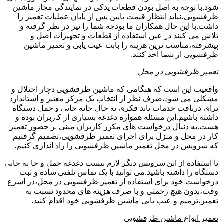
شود.با توجه به اصل بودن قطعات یدکی در نمایندگی مجاز ماشین
ظرفشویی،نباید انتظار قیمت پایین پس از پایان عملیات تعمیر را
داشت.با این حال همکاران ما بودجه شما را نیز در نظر گرفته و
تلاش می کنند در عین استفاده از قطعات و تجهیزات اصل و
پیشرفته،مناسب ترین هزینه را بابت عیب یابی و تعمیر ماشین
ظرفشویی از شما اخذ کنند.
تعمیر ظرفشویی در محل
واقعیت این است که هنگامی که ماشین ظرفشویی دچار اختلال و
مشکلی می شود،صرف نظر از انتخاب یک مرکز معتبر و استاندارد
برای دریافت خدمات باید فکری به حال جابه جایی و حمل دستگاه
داشته باشیم.این مسئله همواره دغدغه بسیاری از کاربران بوده و
هست.به دنبال درخواست های مکرر کاربران مبنی بر حضور تعمیر
کار در محل و منزل برای اجرای تعمیر ظرفشویی،تصمیم گرفتیم
که سرویس در محل تعمیر ماشین ظرفشویی را راه اندازی کنیم.
با استفاده از این سرویس دیگر لازم نیست دغدغه حمل و جا به جایی
دستگاه را داشته باشید.می توانید با یک تماس تلفنی ساده و ثبت
درخواست خود برای استفاده از تعمیر ظرفشویی در محل،در اسرع
وقت،بدون هیچ زحمتی و با صرف هزینه های محدود نسبت به
تعمیر،ترمیم و عیب یابی ماشین ظرفشویی خود اقدام کنید.
تعمیر انواع ماشین ظرفشویی