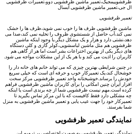
ظرفشوییمجیک،تعمیر ماشین ظرفشویی دوو،تعمیرات ظرفشویی
ال جی،تعمیر ماشین ظرفشویی آبسال
تعمیر ظرفشویی
ماشین ظرفشویی ظرف ها را خوب نمی شوید،ظرف ها را خشک
نمی کند،آب حاصل از شستشوی ظروف را تخلیه نمی کند،صدا می
دهد،نشتی دارد و هزار و یک مشکل دیگر.با وجود اینکه ماشین
ظرفشویی هم مثل ماشین لباسشویی،کولر گازی و کلی دستگاه
های دیگر یکی از بهترین اختراعات بشر است اما هر از گاهی هم
کاربران را اذیت می کند و با هر یک از این مشکلات مواجه می شود.
در چنین شرایطی بهترین چیزی که می تواند خانم های خانه دار را
خوشحال کند،یک تعمیرکار خوب و حرفه ای است که خیلی سریع
خودش را برساند.خوشبختانه واحد تعمیر ظرفشویی مرکز سخت
افزار ایران چنین امکانی را برای کاربران ماشین ظرفشویی فراهم
کرده است.مهم نیست ظرفشویی شما از چه برندی است یا اینکه
چه مشکلی دارد فقط کافیست که با این مرکز تماس بگیرید تا
تعمیرکار خود را جهت عیب یابی و تعمیر ماشین ظرفشویی به منزل
شما بفرستد.
نمایندگی تعمیر ظرفشویی
نمایندگی تعمیر ظرفشویی به صورت اختصاصی بر ترمیم این