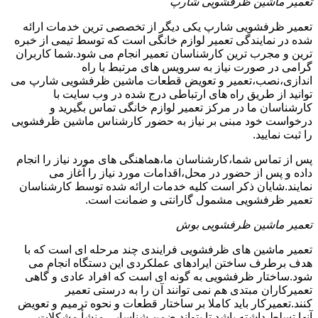
تعمیر ماشین ظرفشویی شارپ
تعمیر ظرفشویی شارپ یکی دیگر از تخصصی ترین خدمات ارائه
شده در نمایندگی تعمیر لوازم خانگی است که توسط تیمی از خبره
ترین و مجرب ترین کارشناسان تعمیر انجام می شود.شما کاربران
گرامی در صورت نیاز به سرویس های مرتبط با راه
اندازی،نصب،تعمیر و تعویض قطعات ماشین ظرفشویی شارپ می
توانید از طریق راه های ارتباطی درج شده در وب سایت با
کارشناسان ما در مرکز تعمیر لوازم خانگی تماس بگیرید و
درخواست خود مبنی بر نیاز به حضور کارشناس ماشین ظرفشویی
را ثبت نمایید.
پس از تماس شما،کارشناسان ما،هماهنگی های مورد نیاز را انجام
داده و پس از حضور در محل،اقدامات مورد نیاز را آغاز می
نمایند.شایان ذکر است کلیه خدمات ارائه شده توسط کارشناسان
تعمیر ظرفشویی مشمول گارانتی و ضمانت است.
تعمیر ماشین ظرفشویی بوش
تعمیر ماشین های ظرفشویی فرایندی چند مرحله ای است که با
هدف برطرف ساختن ایرادهای عملکردی این دستگاه انجام می
شود.ساختار ظرفشویی به گونه ای است که افراد عادی و گاهی
تعمیرکاران مبتدی هم نمی توانند آن را به درستی تعمیر
کنند.تعمیرکار باید کاملا بر ساختار قطعات و نحوه ترمیم و تعویض
آنها تسلط داشته باشد تا بتواند ضمن شناسایی منشأ مشکلات