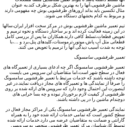
ماشین ظرفشویی،آنها را به بهترین شکل برطرف کند.به عنوان
مثال تکنسین باید بداند ارورهای ظرفشویی بوش چه مفهومی دارند
و مربوط به کدام بخشهای دستگاه می شوند.
تیم تعمیر ماشین ظرفشویی بوش در مرکز سخت افزار ایران،سالها
در این زمینه فعالیت کرده اند و بر ساختار دستگاه و نحوه ترمیم و
تعویض قطعات،تسلط کافی دارند.همکاران ما پس از بررسی کامل
قطعاتی مثل آب پاش،موتور،ترموستات،کلیدهای پنل،برد و …،با
توجه به شدت آسیب دیدگی آنها را ترمیم یا تعویض می کنند.
تعمیر ظرفشویی سامسونگ
تعمیر ظرفشویی سامسونگ اگر چه ادعای بسیاری از تعمیرگاه های
فعال در سطح شهر است،اما متقاضیان این سرویس می بایست
توجه داشته باشند که خدمات مرتبط با تعمیر ظرفشویی سامسونگ
را صرفاً از نمایندگی ها و تعمیرگاه های مجاز دریافت نمایند.در غیر
اینصورت این احتمال وجود دارد که سرویس های ارائه شده بر روی
ظرفشویی از کیفیت لازم برخوردار نبوده و چه بسا خرابی های
دوچندام ماشین را در پی داشته باشند.
نمایندگی تعمیر ظرفشویی سامسونگ یکی از مراکز مجاز فعال در
سطح کشور است که تمامی خدمات ارائه شده خود را به همراه
گارانتی و ضمانت به متقاضیان عرضه می دارد.خدمات ارائه شده
توسط کارشناسان مرکز تعمیر ظرفشویی منحصر به سرویسی