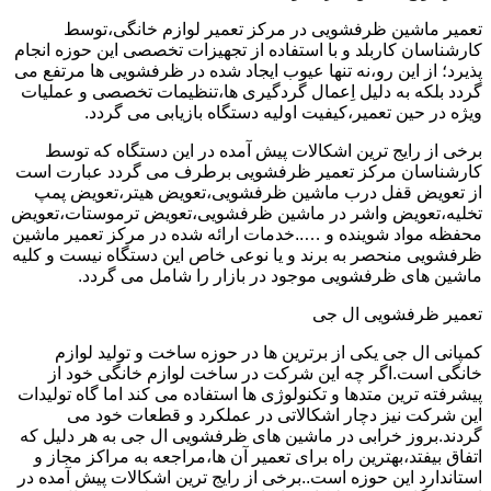
تعمیر ماشین ظرفشویی در مرکز تعمیر لوازم خانگی،توسط
کارشناسان کاربلد و با استفاده از تجهیزات تخصصی این حوزه انجام
پذیرد؛ از این رو،نه تنها عیوب ایجاد شده در ظرفشویی ها مرتفع می
گردد بلکه به دلیل اِعمال گردگیری ها،تنظیمات تخصصی و عملیات
ویژه در حین تعمیر،کیفیت اولیه دستگاه بازیابی می گردد.
برخی از رایج ترین اشکالات پیش آمده در این دستگاه که توسط
کارشناسان مرکز تعمیر ظرفشویی برطرف می گردد عبارت است
از تعویض قفل درب ماشین ظرفشویی،تعویض هیتر،تعویض پمپ
تخلیه،تعویض واشر در ماشین ظرفشویی،تعویض ترموستات،تعویض
محفظه مواد شوینده و …..خدمات ارائه شده در مرکز تعمیر ماشین
ظرفشویی منحصر به برند و یا نوعی خاص این دستگاه نیست و کلیه
ماشین های ظرفشویی موجود در بازار را شامل می گردد.
تعمیر ظرفشویی ال جی
کمپانی ال جی یکی از برترین ها در حوزه ساخت و تولید لوازم
خانگی است.اگر چه این شرکت در ساخت لوازم خانگی خود از
پیشرفته ترین متدها و تکنولوژی ها استفاده می کند اما گاه تولیدات
این شرکت نیز دچار اشکالاتی در عملکرد و قطعات خود می
گردند.بروز خرابی در ماشین های ظرفشویی ال جی به هر دلیل که
اتفاق بیفتد،بهترین راه برای تعمیر آن ها،مراجعه به مراکز مجاز و
استاندارد این حوزه است..برخی از رایج ترین اشکالات پیش آمده در