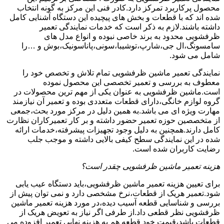
محصول پرکاربرد تمرکز دارد.کادر فنی این مرکز به گونه انتخاب
شده اند که با قطعات و بخش های پیچیده این دستگاه آشنایی کامل
داشته باشند.لازم به ذکر است که خدمات نمایندگی تعمیر
ظرفشویی محدود به برند خاصی نبوده و انواع مدل های
سامسونگ،ال جی،شارپ،توشیبا،سونی،پاناسونیک،بوش و …را
شامل می شود.
نمایندگی تعمیر ماشین ظرفشویی تمام تلاش و تخصص خود را
معطوف به بررسی و تعمیر تخصصی این محصول نموده
است.ماشین ظرفشویی به عنوان یکی از مهم ترین محصولات در
گروه لوازم خانگی،دارای قطعات متعددی بوده و تعمیر آن نیازمند
مهارت ویژه ای می باشد.به همین دلیل در مرکز مورد بحث،جمعی
از متخصصین حوزه تعمیر حضور داشته و بر کار تعمیرکاران نظارت
کامل دارند.همچنین به دلیل وجود تجهیزات پیشرفته،خدمات ارائه
شده در این نمایندگی سطح کیفی بالایی داشته و موجب جلب
رضایت کاربران شده است.
هزینه تعمیر ماشین ظرفشویی چقدر است؟
برای تعیین هزینه تعمیر ماشین ظرفشویی،باید دستگاه عیب یابی
شود.تعمیر هریک از قطعات،نرخ مشخصی دارد و نمی توان پیش از
بررسی و شناسایی قطعه آسیب دیده،در مورد هزینه تعمیر ماشین
ظرفشویی نظر قطعی داد.از طرفی اگر نیاز به تعویض هریک از
قطعات باشد،قیمت خود قطعه هم به هزینه نهایی تعمیر افزوده می