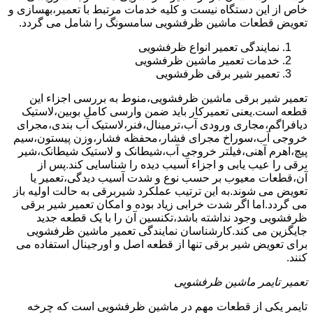
خاص از این دستگاه نیست و کلیه خدمات مرتبط با تعمیر،بهسازی و
تعویض قطعات ماشین ظرفشویی سامسونگ را شامل می گردد.
نمایندگی تعمیر انواع ظرفشویی
خدمات تعمیر ماشین ظرفشویی
تعمیر شیر برقی ظرفشویی
تعمیر شیر برقی ماشین ظرفشویی،منوط به بررسی اجزاء این
قطعه است.یعنی تعمیرکار باید ضمن وارسی کامل بوبین،لاستیک
دیافراگم،مجاری ورودی آب،ترمینال،فنر،لاستیک آب بندی،مجرای
خروجی آب،سوراخ مجرای فشار،محفظه فشار،وزن پیستون،سیم
پیچ،اهرم آهنی،فیلتر خروجی آب،شیطانک و لاستیک شیطانک،شیر
برقی را عیب یابی و اجزاء آسیب دیده را شناسایی کند.پس از
آن،قطعات معیوب بر حسب نوع و شدت آسیب دیدگی،تعمیر یا
تعویض می شوند.به این ترتیب عملکرد شیربرقی به حالت اولیه باز
می گردد.اما اگر شدت خرابی زیاد بوده و امکان تعمیر شیر برقی
ظرفشویی وجود نداشته باشد،تکنسین آن را با یک قطعه جدید
جایگزین می کند.کارشناسان نمایندگی تعمیر ماشین ظرفشویی
برای تعویض شیر برقی تنها از قطعه اصل و اورجینال استفاده می
کنند.
تعمیر تایمر ماشین ظرفشویی
تایمر یکی از قطعات مهم در ماشین ظرفشویی است که چرخه