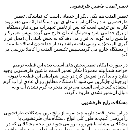
تعمیر المنت ماشین ظرفشویی
تعمیر المنت هم یکی دیگر از خدماتی است که نمایندگی تعمیر
ظرفشویی به دارندگان انواع مدلهای این دستگاه ارائه می دهد.روند
کار به این ترتیب است که پس از تامین تجهیزات مورد نیاز،دستگاه
از برق جدا می شود و شیلنگ آب آن خارج می گردد.سپس تعمیرکار
ماشین را به گونه ای قرار می دهد که به بخش پایینی آن (محل قرار
گیری المنت)دسترسی داشته باشد.بعد از جدا شدن اتصالات،المنت
از دستگاه خارج می گردد.سپس تکنسین المنت را کاملا بررسی می
کند.
در صورت امکان تعمیر،بخش های آسیب دیده این قطعه ترمیم
خواهند شد.البته معمولا امکان تعمیر المنت ماشین ظرفشویی وجود
ندارد و باید آن را تعویض کرد.در چنین شرایطی این قطعه با نمونه
اورجینال جایگزین می شود تا دستگاه مطابق روال عادی از آب گرم
استفاده کند.خرابی المنت می تواند منجر به گرم نشدن آب و به
دنبال آن،تمیز نشدن ظروف گردد.
مشکلات رایج ظرفشویی
در این بخش قصد داریم چند نمونه از رایج ترین مشکلات ظرفشویی
را بررسی کنیم.به طور کلی انواع دستگاه های ظرفشویی با
مشکلاتی مشابه با هم رو به رو می شوند.در نتیجه مشکلاتی که در
این بخش به بررسی آن ها می پردازیم برای تمامی برند های ماشین