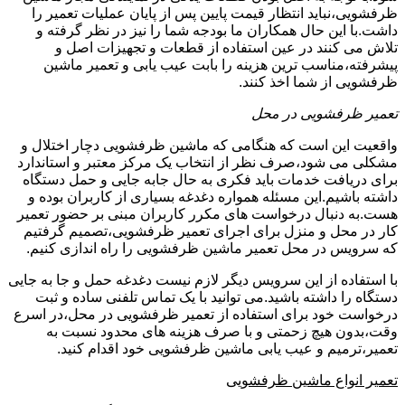
ظرفشویی،نباید انتظار قیمت پایین پس از پایان عملیات تعمیر را
داشت.با این حال همکاران ما بودجه شما را نیز در نظر گرفته و
تلاش می کنند در عین استفاده از قطعات و تجهیزات اصل و
پیشرفته،مناسب ترین هزینه را بابت عیب یابی و تعمیر ماشین
ظرفشویی از شما اخذ کنند.
تعمیر ظرفشویی در محل
واقعیت این است که هنگامی که ماشین ظرفشویی دچار اختلال و
مشکلی می شود،صرف نظر از انتخاب یک مرکز معتبر و استاندارد
برای دریافت خدمات باید فکری به حال جابه جایی و حمل دستگاه
داشته باشیم.این مسئله همواره دغدغه بسیاری از کاربران بوده و
هست.به دنبال درخواست های مکرر کاربران مبنی بر حضور تعمیر
کار در محل و منزل برای اجرای تعمیر ظرفشویی،تصمیم گرفتیم
که سرویس در محل تعمیر ماشین ظرفشویی را راه اندازی کنیم.
با استفاده از این سرویس دیگر لازم نیست دغدغه حمل و جا به جایی
دستگاه را داشته باشید.می توانید با یک تماس تلفنی ساده و ثبت
درخواست خود برای استفاده از تعمیر ظرفشویی در محل،در اسرع
وقت،بدون هیچ زحمتی و با صرف هزینه های محدود نسبت به
تعمیر،ترمیم و عیب یابی ماشین ظرفشویی خود اقدام کنید.
تعمیر انواع ماشین ظرفشویی