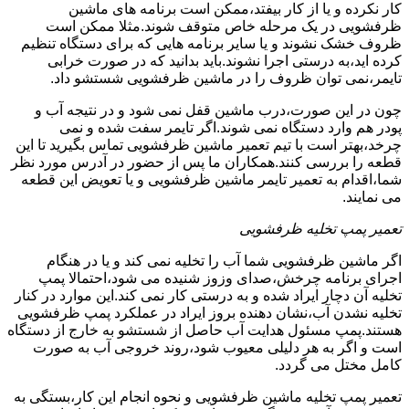
کار نکرده و یا از کار بیفتد،ممکن است برنامه های ماشین
ظرفشویی در یک مرحله خاص متوقف شوند.مثلا ممکن است
ظروف خشک نشوند و یا سایر برنامه هایی که برای دستگاه تنظیم
کرده اید،به درستی اجرا نشوند.باید بدانید که در صورت خرابی
تایمر،نمی توان ظروف را در ماشین ظرفشویی شستشو داد.
چون در این صورت،درب ماشین قفل نمی شود و در نتیجه آب و
پودر هم وارد دستگاه نمی شوند.اگر تایمر سفت شده و نمی
چرخد،بهتر است با تیم تعمیر ماشین ظرفشویی تماس بگیرید تا این
قطعه را بررسی کنند.همکاران ما پس از حضور در آدرس مورد نظر
شما،اقدام به تعمیر تایمر ماشین ظرفشویی و یا تعویض این قطعه
می نمایند.
تعمیر پمپ تخلیه ظرفشویی
اگر ماشین ظرفشویی شما آب را تخلیه نمی کند و یا در هنگام
اجرای برنامه چرخش،صدای وزوز شنیده می شود،احتمالا پمپ
تخلیه آن دچار ایراد شده و به درستی کار نمی کند.این موارد در کنار
تخلیه نشدن آب،نشان دهنده بروز ایراد در عملکرد پمپ ظرفشویی
هستند.پمپ مسئول هدایت آب حاصل از شستشو به خارج از دستگاه
است و اگر به هر دلیلی معیوب شود،روند خروجی آب به صورت
کامل مختل می گردد.
تعمیر پمپ تخلیه ماشین ظرفشویی و نحوه انجام این کار،بستگی به