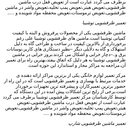
برطرف می گردد عبارت است از تعویض قفل درب ماشین
ظرفشویی،تعویض هیتر،تعویض پمپ تخلیه،تعویض واشر در ماشین
ظرفشویی،تعویض ترموستات،تعویض محفظه مواد شوینده و …..
تعمیر ظرفشویی توشیبا
ماشین ظرفشویی یکی از محصولات پرفروش و البته با کیفیت
کمپانی توشیبا است.ماشین های ظرفشویی توشیبا علی رغم
برخورداری از بالاترین کیفیت در ساخت و طراحی گاه به دلیل
استهلاک و گاه به دلایلی دیگر –نظیر دستکاری های کاربر،نوسانات
برق و..–دچار خرابی و اشکال می گردند.بروز خرابی در ماشین
ظرفشویی توشیبا به هر دلیل که اتفاق بیفتد،بهترین راه برای تعمیر
آن،مراجعه به مراکز مجاز و استاندارد این حوزه است.
مرکز تعمیر لوازم خانگی یکی از برترین مراکز ارائه دهنده ی
خدمات مرتبط با بهسازی و تعمیر ظرفشویی است که در این راه از
حضور برترین تعمیرکاران و پیشرفته ترین تجهیزات برخوردار
است.برخی از رایج ترین اشکالات پیش آمده در این دستگاه که
توسط کارشناسان مرکز تعمیر ظرفشویی توشیبا برطرف می گردد
عبارت است از تعویض قفل درب ماشین ظرفشویی،تعویض
هیتر،تعویض پمپ تخلیه،تعویض واشر در ماشین ظرفشویی،تعویض
ترموستات،تعویض محفظه مواد شوینده و ….
تعمیر ماشین ظرفشویی شارپ