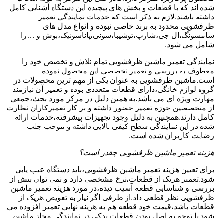
شده اند که با قطعات و بخش های پیچیده این دستگاه آشنایی کامل
داشته باشند.لازم به ذکر است که خدمات نمایندگی تعمیر
ظرفشویی محدود به برند خاصی نبوده و انواع مدل های
سامسونگ،ال جی،شارپ،توشیبا،سونی،پاناسونیک،بوش و …را
شامل می شود.
نمایندگی تعمیر ماشین ظرفشویی تمام تلاش و تخصص خود را
معطوف به بررسی و تعمیر تخصصی این محصول نموده
است.ماشین ظرفشویی به عنوان یکی از مهم ترین محصولات در
گروه لوازم خانگی،دارای قطعات متعددی بوده و تعمیر آن نیازمند
مهارت ویژه ای می باشد.به همین دلیل در مرکز مورد بحث،جمعی
از متخصصین حوزه تعمیر حضور داشته و بر کار تعمیرکاران نظارت
کامل دارند.همچنین به دلیل وجود تجهیزات پیشرفته،خدمات ارائه
شده در این نمایندگی سطح کیفی بالایی داشته و موجب جلب
رضایت کاربران شده است.
هزینه تعمیر ماشین ظرفشویی چقدر است؟
برای تعیین هزینه تعمیر ماشین ظرفشویی،باید دستگاه عیب یابی
شود.تعمیر هریک از قطعات،نرخ مشخصی دارد و نمی توان پیش از
بررسی و شناسایی قطعه آسیب دیده،در مورد هزینه تعمیر ماشین
ظرفشویی نظر قطعی داد.از طرفی اگر نیاز به تعویض هریک از
قطعات باشد،قیمت خود قطعه هم به هزینه نهایی تعمیر افزوده می
شود.با توجه به اصل بودن قطعات یدکی در نمایندگی مجاز ماشین