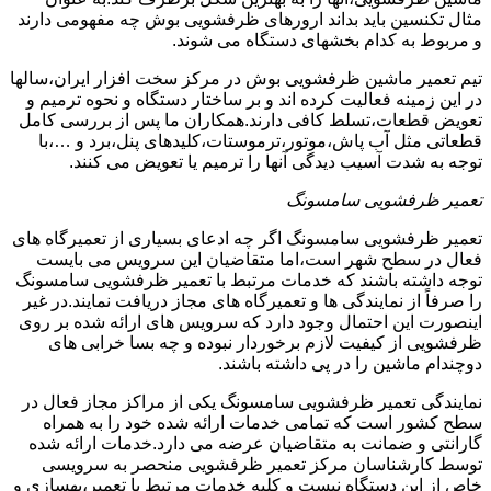
مثال تکنسین باید بداند ارورهای ظرفشویی بوش چه مفهومی دارند
و مربوط به کدام بخشهای دستگاه می شوند.
تیم تعمیر ماشین ظرفشویی بوش در مرکز سخت افزار ایران،سالها
در این زمینه فعالیت کرده اند و بر ساختار دستگاه و نحوه ترمیم و
تعویض قطعات،تسلط کافی دارند.همکاران ما پس از بررسی کامل
قطعاتی مثل آب پاش،موتور،ترموستات،کلیدهای پنل،برد و …،با
توجه به شدت آسیب دیدگی آنها را ترمیم یا تعویض می کنند.
تعمیر ظرفشویی سامسونگ
تعمیر ظرفشویی سامسونگ اگر چه ادعای بسیاری از تعمیرگاه های
فعال در سطح شهر است،اما متقاضیان این سرویس می بایست
توجه داشته باشند که خدمات مرتبط با تعمیر ظرفشویی سامسونگ
را صرفاً از نمایندگی ها و تعمیرگاه های مجاز دریافت نمایند.در غیر
اینصورت این احتمال وجود دارد که سرویس های ارائه شده بر روی
ظرفشویی از کیفیت لازم برخوردار نبوده و چه بسا خرابی های
دوچندام ماشین را در پی داشته باشند.
نمایندگی تعمیر ظرفشویی سامسونگ یکی از مراکز مجاز فعال در
سطح کشور است که تمامی خدمات ارائه شده خود را به همراه
گارانتی و ضمانت به متقاضیان عرضه می دارد.خدمات ارائه شده
توسط کارشناسان مرکز تعمیر ظرفشویی منحصر به سرویسی
خاص از این دستگاه نیست و کلیه خدمات مرتبط با تعمیر،بهسازی و