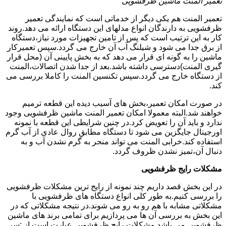
تعمیر المنت ماشین ظرفشویی
تعمیر المنت هم یکی دیگر از خدماتی است که نمایندگی تعمیر
ظرفشویی به دارندگان انواع مدلهای این دستگاه ارائه می دهد.روند
کار به این ترتیب است که پس از تامین تجهیزات مورد نیاز،دستگاه
از برق جدا می شود و شیلنگ آب آن خارج می گردد.سپس تعمیرکار
ماشین را به گونه ای قرار می دهد که به بخش پایینی آن (محل قرار
گیری المنت)دسترسی داشته باشد.بعد از جدا شدن اتصالات،المنت
از دستگاه خارج می گردد.سپس تکنسین المنت را کاملا بررسی می
کند.
در صورت امکان تعمیر،بخش های آسیب دیده این قطعه ترمیم
خواهند شد.البته معمولا امکان تعمیر المنت ماشین ظرفشویی وجود
ندارد و باید آن را تعویض کرد.در چنین شرایطی این قطعه با نمونه
اورجینال جایگزین می شود تا دستگاه مطابق روال عادی از آب گرم
استفاده کند.خرابی المنت می تواند منجر به گرم نشدن آب و به
دنبال آن،تمیز نشدن ظروف گردد.
مشکلات رایج ظرفشویی
در این بخش قصد داریم چند نمونه از رایج ترین مشکلات ظرفشویی
را بررسی کنیم.به طور کلی انواع دستگاه های ظرفشویی با
مشکلاتی مشابه با هم رو به رو می شوند.در نتیجه مشکلاتی که در
این بخش به بررسی آن ها می پردازیم برای تمامی برند های ماشین
ظرفشویی می باشد.مشکلات رایج ظرفشویی عبارت است از :سر