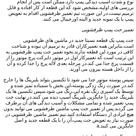
نوع و شدت آسیب دیدگی پمپ دارد.ممکن است پس از انجام
بررسی های اولیه،مشخص شود که این قطعه از کار افتاده و قابل
ترمیم نیست.در این صورت تیم تعمیر ظرفشویی اقدام به تعویض
پمپ با یک نمونه جدید و البته اورجینال می کنند.
تعمیر جت پمپ ظرفشویی
جت پمپ یک قطعه نسبتا جدید در ماشین های ظرفشویی
است.بنابراین همه تعمیرکاران قادر به ترمیم آن نبوده و شناخت
کافی در مورد این قطعه ندارند.نحوه تعمیر جت پمپ ظرفشویی به
این ترتیب است که تعمیرکار اول در موتور دایرکت پرچ موتور را از
قسمت پرچ جدا می کند.در مرحله بعدی لاله پرچ را جدا کرده و آن
را از داخل هسته بیرون می آورند.
سپس پوسته موتور جدا می شود تا تکنسین بتواند بلبرینگ ها را خارج
کند.در صورت زنگ زدگی پوسته،این بخش با سمباده تمیز شده و
توسط یک اسپری رنگ نقره ایی،رنگ می شود.سپس تکنسین ها یک
بلبرینگ جدید را جایگزین بلبرینگ آسیب دیده می کنند.در نهایت جت
پمپ تعمیر شده و تمامی مشکلات و آسیب دیدگی های آن برطرف
می گردند.پس از تعمیر جت پمپ ماشین ظرفشویی می توانید بدون
هیچ ایرادی از دستگاه استفاده کنید.تیم تعمیر ماشین ظرفشویی در
صورت نیاز به تعویض جت پمپ،آن را با یک قطعه جدید و اصل
جایگزین می کنند.a