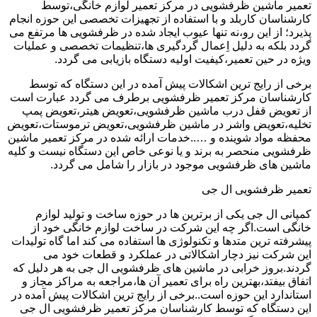
تعمیر ماشین ظرفشویی در مرکز تعمیر لوازم خانگی،توسط
کارشناسان کاربلد و با استفاده از تجهیزات تخصصی این حوزه انجام
پذیرد؛ از این رو،نه تنها عیوب ایجاد شده در ظرفشویی ها مرتفع می
گردد بلکه به دلیل اِعمال گردگیری ها،تنظیمات تخصصی و عملیات
ویژه در حین تعمیر،کیفیت اولیه دستگاه بازیابی می گردد.
برخی از رایج ترین اشکالات پیش آمده در این دستگاه که توسط
کارشناسان مرکز تعمیر ظرفشویی برطرف می گردد عبارت است
از تعویض قفل درب ماشین ظرفشویی،تعویض هیتر،تعویض پمپ
تخلیه،تعویض واشر در ماشین ظرفشویی،تعویض ترموستات،تعویض
محفظه مواد شوینده و …..خدمات ارائه شده در مرکز تعمیر ماشین
ظرفشویی منحصر به برند و یا نوعی خاص این دستگاه نیست و کلیه
ماشین های ظرفشویی موجود در بازار را شامل می گردد.
تعمیر ظرفشویی ال جی
کمپانی ال جی یکی از برترین ها در حوزه ساخت و تولید لوازم
خانگی است.اگر چه این شرکت در ساخت لوازم خانگی خود از
پیشرفته ترین متدها و تکنولوژی ها استفاده می کند اما گاه تولیدات
این شرکت نیز دچار اشکالاتی در عملکرد و قطعات خود می
گردند.بروز خرابی در ماشین های ظرفشویی ال جی به هر دلیل که
اتفاق بیفتد،بهترین راه برای تعمیر آن ها،مراجعه به مراکز مجاز و
استاندارد این حوزه است..برخی از رایج ترین اشکالات پیش آمده در
این دستگاه که توسط کارشناسان مرکز تعمیر ظرفشویی ال جی