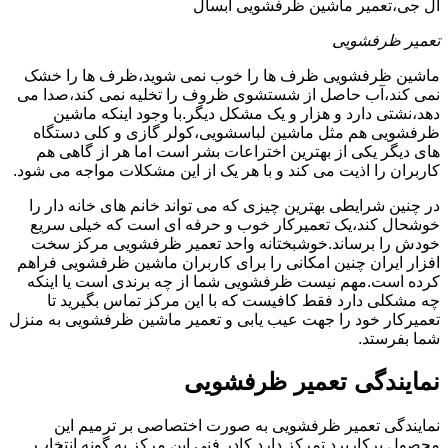
ال جی،تعمیر ماشین ظرفشویی آبسال
تعمیر ظرفشویی
ماشین ظرفشویی ظرف ها را خوب نمی شوید،ظرف ها را خشک
نمی کند،آب حاصل از شستشوی ظروف را تخلیه نمی کند،صدا می
دهد،نشتی دارد و هزار و یک مشکل دیگر.با وجود اینکه ماشین
ظرفشویی هم مثل ماشین لباسشویی،کولر گازی و کلی دستگاه
های دیگر یکی از بهترین اختراعات بشر است اما هر از گاهی هم
کاربران را اذیت می کند و با هر یک از این مشکلات مواجه می شود.
در چنین شرایطی بهترین چیزی که می تواند خانم های خانه دار را
خوشحال کند،یک تعمیرکار خوب و حرفه ای است که خیلی سریع
خودش را برساند.خوشبختانه واحد تعمیر ظرفشویی مرکز سخت
افزار ایران چنین امکانی را برای کاربران ماشین ظرفشویی فراهم
کرده است.مهم نیست ظرفشویی شما از چه برندی است یا اینکه
چه مشکلی دارد فقط کافیست که با این مرکز تماس بگیرید تا
تعمیرکار خود را جهت عیب یابی و تعمیر ماشین ظرفشویی به منزل
شما بفرستد.
نمایندگی تعمیر ظرفشویی
نمایندگی تعمیر ظرفشویی به صورت اختصاصی بر ترمیم این
محصول پرکاربرد تمرکز دارد.کادر فنی این مرکز به گونه انتخاب