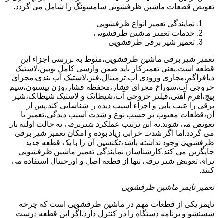
تعویض قطعات ماشین ظرفشویی سامسونگ را شامل می گردد.
نمایندگی تعمیر انواع ظرفشویی
خدمات تعمیر ماشین ظرفشویی
تعمیر شیر برقی ظرفشویی
تعمیر شیر برقی ماشین ظرفشویی،منوط به بررسی اجزاء این
قطعه است.یعنی تعمیرکار باید ضمن وارسی کامل بوبین،لاستیک
دیافراگم،مجاری ورودی آب،ترمینال،فنر،لاستیک آب بندی،مجرای
خروجی آب،سوراخ مجرای فشار،محفظه فشار،وزن پیستون،سیم
پیچ،اهرم آهنی،فیلتر خروجی آب،شیطانک و لاستیک شیطانک،شیر
برقی را عیب یابی و اجزاء آسیب دیده را شناسایی کند.پس از
آن،قطعات معیوب بر حسب نوع و شدت آسیب دیدگی،تعمیر یا
تعویض می شوند.به این ترتیب عملکرد شیربرقی به حالت اولیه باز
می گردد.اما اگر شدت خرابی زیاد بوده و امکان تعمیر شیر برقی
ظرفشویی وجود نداشته باشد،تکنسین آن را با یک قطعه جدید
جایگزین می کند.کارشناسان نمایندگی تعمیر ماشین ظرفشویی
برای تعویض شیر برقی تنها از قطعه اصل و اورجینال استفاده می
کنند.
تعمیر تایمر ماشین ظرفشویی
تایمر یکی از قطعات مهم در ماشین ظرفشویی است که چرخه
شستشو و برنامه دستگاه را در کنترل دارد.اگر این قطعه درست