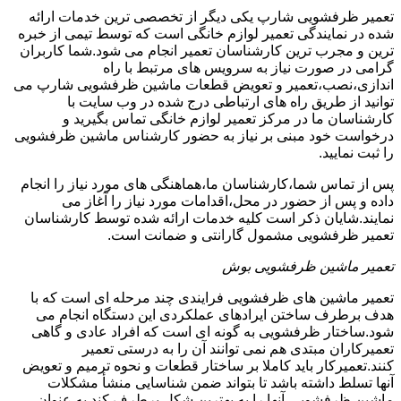
تعمیر ظرفشویی شارپ یکی دیگر از تخصصی ترین خدمات ارائه
شده در نمایندگی تعمیر لوازم خانگی است که توسط تیمی از خبره
ترین و مجرب ترین کارشناسان تعمیر انجام می شود.شما کاربران
گرامی در صورت نیاز به سرویس های مرتبط با راه
اندازی،نصب،تعمیر و تعویض قطعات ماشین ظرفشویی شارپ می
توانید از طریق راه های ارتباطی درج شده در وب سایت با
کارشناسان ما در مرکز تعمیر لوازم خانگی تماس بگیرید و
درخواست خود مبنی بر نیاز به حضور کارشناس ماشین ظرفشویی
را ثبت نمایید.
پس از تماس شما،کارشناسان ما،هماهنگی های مورد نیاز را انجام
داده و پس از حضور در محل،اقدامات مورد نیاز را آغاز می
نمایند.شایان ذکر است کلیه خدمات ارائه شده توسط کارشناسان
تعمیر ظرفشویی مشمول گارانتی و ضمانت است.
تعمیر ماشین ظرفشویی بوش
تعمیر ماشین های ظرفشویی فرایندی چند مرحله ای است که با
هدف برطرف ساختن ایرادهای عملکردی این دستگاه انجام می
شود.ساختار ظرفشویی به گونه ای است که افراد عادی و گاهی
تعمیرکاران مبتدی هم نمی توانند آن را به درستی تعمیر
کنند.تعمیرکار باید کاملا بر ساختار قطعات و نحوه ترمیم و تعویض
آنها تسلط داشته باشد تا بتواند ضمن شناسایی منشأ مشکلات
ماشین ظرفشویی،آنها را به بهترین شکل برطرف کند.به عنوان