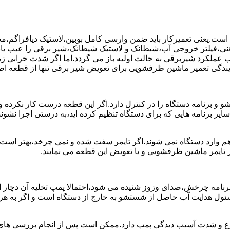
ست.یعنی تعمیرکار باید ضمن وارسی کامل بوبین،لاستیک دیافراگم،م
،فیلتر خروجی آب،شیطانک و لاستیک شیطانک،شیر برقی را عیب یابی 
عملکرد شیربرقی به حالت اولیه باز می گردد.اما اگر شدت خرابی زی
یندگی تعمیر ماشین ظرفشویی برای تعویض شیر برقی تنها از قطعه اصل
برنامه دستگاه را در کنترل دارد.اگر این قطعه درست کار نکرده و 
رنامه هایی که برای دستگاه تنظیم کرده اید،به درستی اجرا نشوند.ب
 وارد دستگاه نمی شوند.اگر تایمر سفت شده و نمی چرخد،بهتر است ب
 تایمر ماشین ظرفشویی و یا تعویض این قطعه می نمایند.
رنامه چرخش،صدای وزوز شنیده می شود،احتمالا پمپ تخلیه آن دچار ایر
سئول هدایت آب حاصل از شستشو به خارج از دستگاه است و اگر به ه
وع و شدت آسیب دیدگی پمپ دارد.ممکن است پس از انجام بررسی های ا