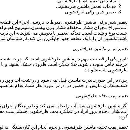
نمایندگی تعمیر انواع ظرفشویی
خدمات تعمیر ماشین ظرفشویی
تعمیر شیر برقی ظرفشویی
تعمیر شیر برقی ماشین ظرفشویی،منوط به بررسی اجزاء این قطعه ا
آب،سوراخ مجرای فشار،محفظه فشار،وزن پیستون،سیم پیچ،اهرم آهنی
حسب نوع و شدت آسیب دیدگی،تعمیر یا تعویض می شوند.به این ترتیب 
باشد،تکنسین آن را با یک قطعه جدید جایگزین می کند.کارشناسان نما
تعمیر تایمر ماشین ظرفشویی
تایمر یکی از قطعات مهم در ماشین ظرفشویی است که چرخه شستشو و 
مرحله خاص متوقف شوند.مثلا ممکن است ظروف خشک نشوند و یا سایر ب
ظرفشویی شستشو داد.
چون در این صورت،درب ماشین قفل نمی شود و در نتیجه آب و پودر هم
کنند.همکاران ما پس از حضور در آدرس مورد نظر شما،اقدام به تعمیر
تعمیر پمپ تخلیه ظرفشویی
اگر ماشین ظرفشویی شما آب را تخلیه نمی کند و یا در هنگام اجرای ب
آب،نشان دهنده بروز ایراد در عملکرد پمپ ظرفشویی هستند.پمپ م
گردد.
تعمیر پمپ تخلیه ماشین ظرفشویی و نحوه انجام این کار،بستگی به ن