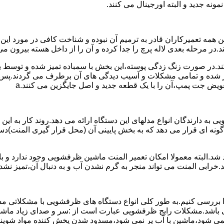
نه جدید و البته اورجینال می کنند.
مه تعمیرکاران قادر به ترمیم آن نبوده و شناخت کافی در مورد این
در مرحله بعدی لاله پرچ را جدا کرده و آن را از داخل هسته بیرون می 
ج کند.در صورت زنگ زدگی پوسته،این بخش با سمباده تمیز شده و توسط
میر شده و تمامی مشکلات و آسیب دیدگی های آن برطرف می گردند.پس 
ویض جت پمپ،آن را با یک قطعه جدید و اصل جایگزین می کنند.a
به دارندگان انواع مدلهای این دستگاه ارائه می دهد.روند کار به این 
نه ای قرار می دهد که به بخش پایینی آن (محل قرار گیری المنت)دست
.البته معمولا امکان تعمیر المنت ماشین ظرفشویی وجود ندارد و باید
.خرابی المنت می تواند منجر به گرم نشدن آب و به دنبال آن،تمیز ن
بررسی کنیم.به طور کلی انواع دستگاه های ظرفشویی با مشکلاتی مشاب
 می باشد.مشکلات رایج ظرفشویی عبارت است از :سر و صدای زیاد
می شود،ماشین با آب پر نمی شود،مسدود شدن پخش کننده مواد شوی