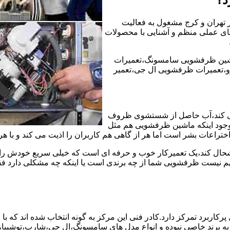
ر تهران و کرج مشغول به فعالیت
ه های عملی منظم و آشنایی با محصولات
شین ظرفشویی سامسونگ،تعمیرات
،تعمیرات ظرفشویی ال جی،تعمیر
ی کند،آب حاصل از شستشوی ظروف
 وجود اینکه ماشین ظرفشویی هم مثل
ختراعات بشر است اما هر از گاهی هم کاربران را اذیت می کند و با ه
خوشحال کند،یک تعمیرکار خوب و حرفه ای است که خیلی سریع خودش را
 نیست ظرفشویی شما از چه برندی است یا اینکه چه مشکلی دارد فقط 
ربرد تمرکز دارد.کادر فنی این مرکز به گونه انتخاب شده اند که با
 به برند خاصی نبوده و انواع مدل های سامسونگ،ال جی،شارپ،توشیب