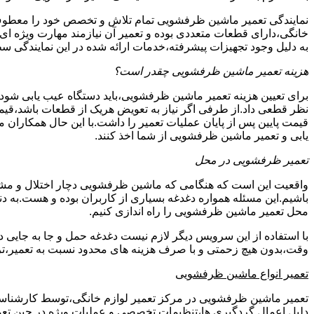
نمایندگی تعمیر ماشین ظرفشویی تمام تلاش و تخصص خود را معطوف
خانگی،دارای قطعات متعددی بوده و تعمیر آن نیازمند مهارت ویژه ا
به دلیل وجود تجهیزات پیشرفته،خدمات ارائه شده در این نمایندگی
هزینه تعمیر ماشین ظرفشویی چقدر است؟
برای تعیین هزینه تعمیر ماشین ظرفشویی،باید دستگاه عیب یابی شو
نظر قطعی داد.از طرفی اگر نیاز به تعویض هریک از قطعات باشد،قیمت
قیمت پایین پس از پایان عملیات تعمیر را داشت.با این حال همکاران 
یابی و تعمیر ماشین ظرفشویی از شما اخذ کنند.
تعمیر ظرفشویی در محل
واقعیت این است که هنگامی که ماشین ظرفشویی دچار اختلال و مشکل
باشیم.این مسئله همواره دغدغه بسیاری از کاربران بوده و هست.به
محل تعمیر ماشین ظرفشویی را راه اندازی کنیم.
با استفاده از این سرویس دیگر لازم نیست دغدغه حمل و جا به جایی 
وقت،بدون هیچ زحمتی و با صرف هزینه های محدود نسبت به تعمیر،تر
تعمیر انواع ماشین ظرفشویی
تعمیر ماشین ظرفشویی در مرکز تعمیر لوازم خانگی،توسط کارشناسان کا
دلیل اِعمال گردگیری ها،تنظیمات تخصصی و عملیات ویژه در حین تعمی