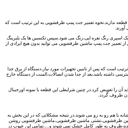
 قطعه ندارند.نحوه تعمیر جت پمپ ظرفشویی به این ترتیب است که
آورند.
 یک اسپری رنگ نقره ایی،رنگ می شود.سپس تکنسین ها یک بلبرینگ
از تعمیر جت پمپ ماشین ظرفشویی می توانید بدون هیچ ایرادی از
ترتیب است که پس از تامین تجهیزات مورد نیاز،دستگاه از برق جدا
رسی داشته باشد.بعد از جدا شدن اتصالات،المنت از دستگاه خارج
 آن را تعویض کرد.در چنین شرایطی این قطعه با نمونه اورجینال
شدن ظروف گردد.
ه با هم رو به رو می شوند.در نتیجه مشکلاتی که در این بخش به
 ماشین ظرفشویی،نشتی ماشین ظرفشویی،ماشین ظرفشویی روشن
نده،ظروف به طور کامل خشک نمی شوند و….تمامی این عیوب در