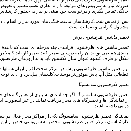
صورت نیاز به سرویس های مرتبط با راه اندازی،نصب،تعمیر و تعویض
خانگی تماس بگیرید و درخواست خود مبنی بر نیاز به حضور کارشناس
پس از تماس شما،کارشناسان ما،هماهنگی های مورد نیاز را انجام دا
مشمول گارانتی و ضمانت است.
تعمیر ماشین ظرفشویی بوش
تعمیر ماشین های ظرفشویی فرایندی چند مرحله ای است که با هدف 
مبتدی هم نمی توانند آن را به درستی تعمیر کنند.تعمیرکار باید کامل
شکل برطرف کند.به عنوان مثال تکنسین باید بداند ارورهای ظرفشوی
تیم تعمیر ماشین ظرفشویی بوش در مرکز سخت افزار ایران،سالها در 
قطعاتی مثل آب پاش،موتور،ترموستات،کلیدهای پنل،برد و …،با توجه ب
تعمیر ظرفشویی سامسونگ
تعمیر ظرفشویی سامسونگ اگر چه ادعای بسیاری از تعمیرگاه های ف
از نمایندگی ها و تعمیرگاه های مجاز دریافت نمایند.در غیر اینصورت
در پی داشته باشند.
نمایندگی تعمیر ظرفشویی سامسونگ یکی از مراکز مجاز فعال در سط
کارشناسان مرکز تعمیر ظرفشویی منحصر به سرویسی خاص از این د