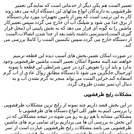
تعمیر المنت هم یکی دیگر از خدماتی است که نمایندگی تعمیر
ظرفشویی به دارندگان انواع مدلهای این دستگاه ارائه می دهد.روند
کار به این ترتیب است که پس از تامین تجهیزات مورد نیاز،دستگاه
از برق جدا می شود و شیلنگ آب آن خارج می گردد.سپس تعمیرکار
ماشین را به گونه ای قرار می دهد که به بخش پایینی آن (محل قرار
گیری المنت)دسترسی داشته باشد.بعد از جدا شدن اتصالات،المنت
از دستگاه خارج می گردد.سپس تکنسین المنت را کاملا بررسی می
کند.
در صورت امکان تعمیر،بخش های آسیب دیده این قطعه ترمیم
خواهند شد.البته معمولا امکان تعمیر المنت ماشین ظرفشویی وجود
ندارد و باید آن را تعویض کرد.در چنین شرایطی این قطعه با نمونه
اورجینال جایگزین می شود تا دستگاه مطابق روال عادی از آب گرم
استفاده کند.خرابی المنت می تواند منجر به گرم نشدن آب و به
دنبال آن،تمیز نشدن ظروف گردد.
مشکلات رایج ظرفشویی
در این بخش قصد داریم چند نمونه از رایج ترین مشکلات ظرفشویی
را بررسی کنیم.به طور کلی انواع دستگاه های ظرفشویی با
مشکلاتی مشابه با هم رو به رو می شوند.در نتیجه مشکلاتی که در
این بخش به بررسی آن ها می پردازیم برای تمامی برند های ماشین
ظرفشویی می باشد.مشکلات رایج ظرفشویی عبارت است از :سر
و صدای زیاد ماشین ظرفشویی،نشتی ماشین ظرفشویی،ماشین