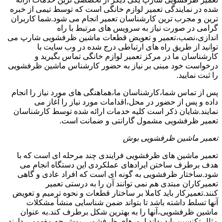
شده در نمایندگی تعمیر لوازم خانگی است که توسط تیمی از خبره
ترین و مجرب ترین کارشناسان تعمیر انجام می شود.شما کاربران
گرامی در صورت نیاز به سرویس های مرتبط با راه
اندازی،نصب،تعمیر و تعویض قطعات ماشین ظرفشویی شارپ می
توانید از طریق راه های ارتباطی درج شده در وب سایت با
کارشناسان ما در مرکز تعمیر لوازم خانگی تماس بگیرید و
درخواست خود مبنی بر نیاز به حضور کارشناس ماشین ظرفشویی
را ثبت نمایید.
پس از تماس شما،کارشناسان ما،هماهنگی های مورد نیاز را انجام
داده و پس از حضور در محل،اقدامات مورد نیاز را آغاز می
نمایند.شایان ذکر است کلیه خدمات ارائه شده توسط کارشناسان
تعمیر ظرفشویی مشمول گارانتی و ضمانت است.
تعمیر ماشین ظرفشویی بوش
تعمیر ماشین های ظرفشویی فرایندی چند مرحله ای است که با
هدف برطرف ساختن ایرادهای عملکردی این دستگاه انجام می
شود.ساختار ظرفشویی به گونه ای است که افراد عادی و گاهی
تعمیرکاران مبتدی هم نمی توانند آن را به درستی تعمیر
کنند.تعمیرکار باید کاملا بر ساختار قطعات و نحوه ترمیم و تعویض
آنها تسلط داشته باشد تا بتواند ضمن شناسایی منشأ مشکلات
ماشین ظرفشویی،آنها را به بهترین شکل برطرف کند.به عنوان
مثال تکنسین باید بداند ارورهای ظرفشویی بوش چه مفهومی دارند