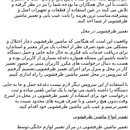
داشت.با این حال همکاران ما بودجه شما را نیز در نظر گرفته و
تلاش می کنند در عین استفاده از قطعات و تجهیزات اصل و
پیشرفته،مناسب ترین هزینه را بابت عیب یابی و تعمیر ماشین
ظرفشویی از شما اخذ کنند.
تعمیر ظرفشویی در محل
واقعیت این است که هنگامی که ماشین ظرفشویی دچار اختلال و
مشکلی می شود،صرف نظر از انتخاب یک مرکز معتبر و استاندارد
برای دریافت خدمات باید فکری به حال جابه جایی و حمل دستگاه
داشته باشیم.این مسئله همواره دغدغه بسیاری از کاربران بوده و
هست.به دنبال درخواست های مکرر کاربران مبنی بر حضور تعمیر
کار در محل و منزل برای اجرای تعمیر ظرفشویی،تصمیم گرفتیم
که سرویس در محل تعمیر ماشین ظرفشویی را راه اندازی کنیم.
با استفاده از این سرویس دیگر لازم نیست دغدغه حمل و جا به جایی
دستگاه را داشته باشید.می توانید با یک تماس تلفنی ساده و ثبت
درخواست خود برای استفاده از تعمیر ظرفشویی در محل،در اسرع
وقت،بدون هیچ زحمتی و با صرف هزینه های محدود نسبت به
تعمیر،ترمیم و عیب یابی ماشین ظرفشویی خود اقدام کنید.
تعمیر انواع ماشین ظرفشویی
تعمیر ماشین ظرفشویی در مرکز تعمیر لوازم خانگی،توسط