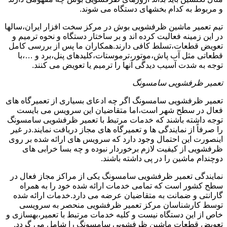
و مربوط به کدام بخشهای دستگاه می شوند.
تیم تعمیر ماشین ظرفشویی بوش در مرکز سخت افزار ایران،سالها
در این زمینه فعالیت کرده اند و بر ساختار دستگاه و نحوه ترمیم و
تعویض قطعات،تسلط کافی دارند.همکاران ما پس از بررسی کامل
قطعاتی مثل آب پاش،موتور،ترموستات،کلیدهای پنل،برد و …،با
توجه به شدت آسیب دیدگی آنها را ترمیم یا تعویض می کنند.
تعمیر ظرفشویی سامسونگ
تعمیر ظرفشویی سامسونگ اگر چه ادعای بسیاری از تعمیرگاه های
فعال در سطح شهر است،اما متقاضیان این سرویس می بایست
توجه داشته باشند که خدمات مرتبط با تعمیر ظرفشویی سامسونگ
را صرفاً از نمایندگی ها و تعمیرگاه های مجاز دریافت نمایند.در غیر
اینصورت این احتمال وجود دارد که سرویس های ارائه شده بر روی
ظرفشویی از کیفیت لازم برخوردار نبوده و چه بسا خرابی های
دوچندام ماشین را در پی داشته باشند.
نمایندگی تعمیر ظرفشویی سامسونگ یکی از مراکز مجاز فعال در
سطح کشور است که تمامی خدمات ارائه شده خود را به همراه
گارانتی و ضمانت به متقاضیان عرضه می دارد.خدمات ارائه شده
توسط کارشناسان مرکز تعمیر ظرفشویی منحصر به سرویسی
خاص از این دستگاه نیست و کلیه خدمات مرتبط با تعمیر،بهسازی و
تعویض قطعات ماشین ظرفشویی سامسونگ را شامل می گردد.