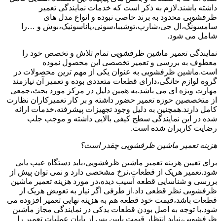
داشته باشند.لازم به ذکر است که خدمات نمایندگی تعمیر
ظرفشویی محدود به برند خاصی نبوده و انواع مدل های
سامسونگ،ال جی،شارپ،توشیبا،سونی،پاناسونیک،بوش و …را
شامل می شود.
نمایندگی تعمیر ماشین ظرفشویی تمام تلاش و تخصص خود را
معطوف به بررسی و تعمیر تخصصی این محصول نموده
است.ماشین ظرفشویی به عنوان یکی از مهم ترین محصولات در
گروه لوازم خانگی،دارای قطعات متعددی بوده و تعمیر آن نیازمند
مهارت ویژه ای می باشد.به همین دلیل در مرکز مورد بحث،جمعی
از متخصصین حوزه تعمیر حضور داشته و بر کار تعمیرکاران نظارت
کامل دارند.همچنین به دلیل وجود تجهیزات پیشرفته،خدمات ارائه
شده در این نمایندگی سطح کیفی بالایی داشته و موجب جلب
رضایت کاربران شده است.
هزینه تعمیر ماشین ظرفشویی چقدر است؟
برای تعیین هزینه تعمیر ماشین ظرفشویی،باید دستگاه عیب یابی
شود.تعمیر هریک از قطعات،نرخ مشخصی دارد و نمی توان پیش از
بررسی و شناسایی قطعه آسیب دیده،در مورد هزینه تعمیر ماشین
ظرفشویی نظر قطعی داد.از طرفی اگر نیاز به تعویض هریک از
قطعات باشد،قیمت خود قطعه هم به هزینه نهایی تعمیر افزوده می
شود.با توجه به اصل بودن قطعات یدکی در نمایندگی مجاز ماشین
ظرفشویی،نباید انتظار قیمت پایین پس از پایان عملیات تعمیر را