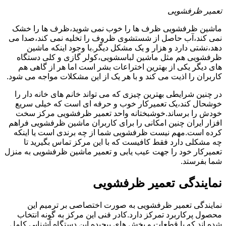
تعمیر ظرفشویی
ماشین ظرفشویی ظرف ها را خوب نمی شوید،ظرف ها را خشک
نمی کند،آب حاصل از شستشوی ظروف را تخلیه نمی کند،صدا می
دهد،نشتی دارد و هزار و یک مشکل دیگر.با وجود اینکه ماشین
ظرفشویی هم مثل ماشین لباسشویی،کولر گازی و کلی دستگاه
های دیگر یکی از بهترین اختراعات بشر است اما هر از گاهی هم
کاربران را اذیت می کند و با هر یک از این مشکلات مواجه می شود.
در چنین شرایطی بهترین چیزی که می تواند خانم های خانه دار را
خوشحال کند،یک تعمیرکار خوب و حرفه ای است که خیلی سریع
خودش را برساند.خوشبختانه واحد تعمیر ظرفشویی مرکز سخت
افزار ایران چنین امکانی را برای کاربران ماشین ظرفشویی فراهم
کرده است.مهم نیست ظرفشویی شما از چه برندی است یا اینکه
چه مشکلی دارد فقط کافیست که با این مرکز تماس بگیرید تا
تعمیرکار خود را جهت عیب یابی و تعمیر ماشین ظرفشویی به منزل
شما بفرستد.
نمایندگی تعمیر ظرفشویی
نمایندگی تعمیر ظرفشویی به صورت اختصاصی بر ترمیم این
محصول پرکاربرد تمرکز دارد.کادر فنی این مرکز به گونه انتخاب
شده اند که با قطعات و بخش های پیچیده این دستگاه آشنایی کامل