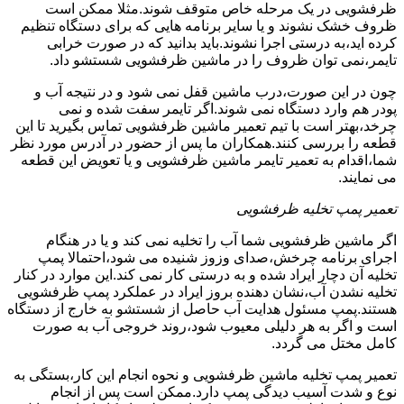
ظرفشویی در یک مرحله خاص متوقف شوند.مثلا ممکن است
ظروف خشک نشوند و یا سایر برنامه هایی که برای دستگاه تنظیم
کرده اید،به درستی اجرا نشوند.باید بدانید که در صورت خرابی
تایمر،نمی توان ظروف را در ماشین ظرفشویی شستشو داد.
چون در این صورت،درب ماشین قفل نمی شود و در نتیجه آب و
پودر هم وارد دستگاه نمی شوند.اگر تایمر سفت شده و نمی
چرخد،بهتر است با تیم تعمیر ماشین ظرفشویی تماس بگیرید تا این
قطعه را بررسی کنند.همکاران ما پس از حضور در آدرس مورد نظر
شما،اقدام به تعمیر تایمر ماشین ظرفشویی و یا تعویض این قطعه
می نمایند.
تعمیر پمپ تخلیه ظرفشویی
اگر ماشین ظرفشویی شما آب را تخلیه نمی کند و یا در هنگام
اجرای برنامه چرخش،صدای وزوز شنیده می شود،احتمالا پمپ
تخلیه آن دچار ایراد شده و به درستی کار نمی کند.این موارد در کنار
تخلیه نشدن آب،نشان دهنده بروز ایراد در عملکرد پمپ ظرفشویی
هستند.پمپ مسئول هدایت آب حاصل از شستشو به خارج از دستگاه
است و اگر به هر دلیلی معیوب شود،روند خروجی آب به صورت
کامل مختل می گردد.
تعمیر پمپ تخلیه ماشین ظرفشویی و نحوه انجام این کار،بستگی به
نوع و شدت آسیب دیدگی پمپ دارد.ممکن است پس از انجام