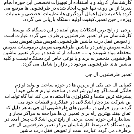
کارشناسان کاربلد و با استفاده از تجهیزات تخصصی این حوزه انجام
پذیرد؛ از این رو،نه تنها عیوب ایجاد شده در ظرفشویی ها مرتفع می
گردد بلکه به دلیل اِعمال گردگیری ها،تنظیمات تخصصی و عملیات
ویژه در حین تعمیر،کیفیت اولیه دستگاه بازیابی می گردد.
برخی از رایج ترین اشکالات پیش آمده در این دستگاه که توسط
کارشناسان مرکز تعمیر ظرفشویی برطرف می گردد عبارت است
از تعویض قفل درب ماشین ظرفشویی،تعویض هیتر،تعویض پمپ
تخلیه،تعویض واشر در ماشین ظرفشویی،تعویض ترموستات،تعویض
محفظه مواد شوینده و …..خدمات ارائه شده در مرکز تعمیر ماشین
ظرفشویی منحصر به برند و یا نوعی خاص این دستگاه نیست و کلیه
ماشین های ظرفشویی موجود در بازار را شامل می گردد.
تعمیر ظرفشویی ال جی
کمپانی ال جی یکی از برترین ها در حوزه ساخت و تولید لوازم
خانگی است.اگر چه این شرکت در ساخت لوازم خانگی خود از
پیشرفته ترین متدها و تکنولوژی ها استفاده می کند اما گاه تولیدات
این شرکت نیز دچار اشکالاتی در عملکرد و قطعات خود می
گردند.بروز خرابی در ماشین های ظرفشویی ال جی به هر دلیل که
اتفاق بیفتد،بهترین راه برای تعمیر آن ها،مراجعه به مراکز مجاز و
استاندارد این حوزه است..برخی از رایج ترین اشکالات پیش آمده در
این دستگاه که توسط کارشناسان مرکز تعمیر ظرفشویی ال جی
برطرف می گردد عبارت است از تعویض قفل درب ماشین