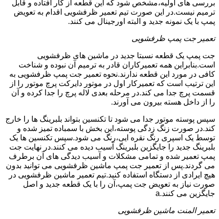
بررسی های اولیه،مشخص شود که این قطعه از کار افتاده و قابل
ترمیم نیست.در این صورت تیم تعمیر ظرفشویی اقدام به تعویض
پمپ با یک نمونه جدید و البته اورجینال می کنند.
تعمیر جت پمپ ظرفشویی
جت پمپ یک قطعه نسبتا جدید در ماشین های ظرفشویی
است.بنابراین همه تعمیرکاران قادر به ترمیم آن نبوده و شناخت
کافی در مورد این قطعه ندارند.نحوه تعمیر جت پمپ ظرفشویی به
این ترتیب است که تعمیرکار اول در موتور دایرکت پرچ موتور را از
قسمت پرچ جدا می کند.در مرحله بعدی لاله پرچ را جدا کرده و آن
را از داخل هسته بیرون می آورند.
سپس پوسته موتور جدا می شود تا تکنسین بتواند بلبرینگ ها را خارج
کند.در صورت زنگ زدگی پوسته،این بخش با سمباده تمیز شده و
توسط یک اسپری رنگ نقره ایی،رنگ می شود.سپس تکنسین ها یک
بلبرینگ جدید را جایگزین بلبرینگ آسیب دیده می کنند.در نهایت جت
پمپ تعمیر شده و تمامی مشکلات و آسیب دیدگی های آن برطرف
می گردند.پس از تعمیر جت پمپ ماشین ظرفشویی می توانید بدون
هیچ ایرادی از دستگاه استفاده کنید.تیم تعمیر ماشین ظرفشویی در
صورت نیاز به تعویض جت پمپ،آن را با یک قطعه جدید و اصل
جایگزین می کنند.a
تعمیر المنت ماشین ظرفشویی