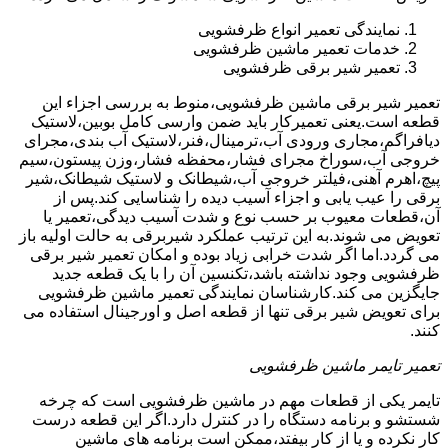
نمایندگی تعمیر انواع ظرفشویی
خدمات تعمیر ماشین ظرفشویی
تعمیر شیر برقی ظرفشویی
تعمیر شیر برقی ماشین ظرفشویی،منوط به بررسی اجزاء این
قطعه است.یعنی تعمیرکار باید ضمن وارسی کامل بوبین،لاستیک
دیافراگم،مجاری ورودی آب،ترمینال،فنر،لاستیک آب بندی،مجرای
خروجی آب،سوراخ مجرای فشار،محفظه فشار،وزن پیستون،سیم
پیچ،اهرم آهنی،فیلتر خروجی آب،شیطانک و لاستیک شیطانک،شیر
برقی را عیب یابی و اجزاء آسیب دیده را شناسایی کند.پس از
آن،قطعات معیوب بر حسب نوع و شدت آسیب دیدگی،تعمیر یا
تعویض می شوند.به این ترتیب عملکرد شیربرقی به حالت اولیه باز
می گردد.اما اگر شدت خرابی زیاد بوده و امکان تعمیر شیر برقی
ظرفشویی وجود نداشته باشد،تکنسین آن را با یک قطعه جدید
جایگزین می کند.کارشناسان نمایندگی تعمیر ماشین ظرفشویی
برای تعویض شیر برقی تنها از قطعه اصل و اورجینال استفاده می
کنند.
تعمیر تایمر ماشین ظرفشویی
تایمر یکی از قطعات مهم در ماشین ظرفشویی است که چرخه
شستشو و برنامه دستگاه را در کنترل دارد.اگر این قطعه درست
کار نکرده و یا از کار بیفتد،ممکن است برنامه های ماشین