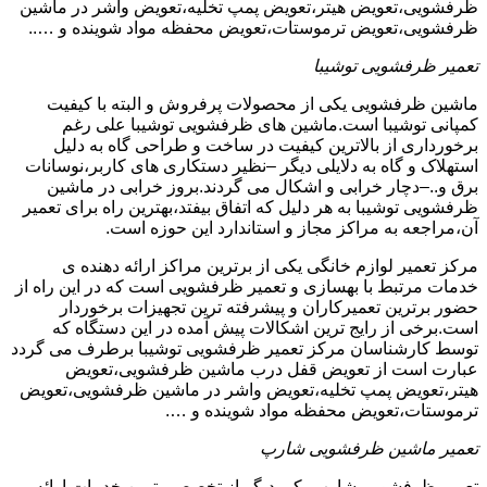
ظرفشویی،تعویض هیتر،تعویض پمپ تخلیه،تعویض واشر در ماشین
ظرفشویی،تعویض ترموستات،تعویض محفظه مواد شوینده و …..
تعمیر ظرفشویی توشیبا
ماشین ظرفشویی یکی از محصولات پرفروش و البته با کیفیت
کمپانی توشیبا است.ماشین های ظرفشویی توشیبا علی رغم
برخورداری از بالاترین کیفیت در ساخت و طراحی گاه به دلیل
استهلاک و گاه به دلایلی دیگر –نظیر دستکاری های کاربر،نوسانات
برق و..–دچار خرابی و اشکال می گردند.بروز خرابی در ماشین
ظرفشویی توشیبا به هر دلیل که اتفاق بیفتد،بهترین راه برای تعمیر
آن،مراجعه به مراکز مجاز و استاندارد این حوزه است.
مرکز تعمیر لوازم خانگی یکی از برترین مراکز ارائه دهنده ی
خدمات مرتبط با بهسازی و تعمیر ظرفشویی است که در این راه از
حضور برترین تعمیرکاران و پیشرفته ترین تجهیزات برخوردار
است.برخی از رایج ترین اشکالات پیش آمده در این دستگاه که
توسط کارشناسان مرکز تعمیر ظرفشویی توشیبا برطرف می گردد
عبارت است از تعویض قفل درب ماشین ظرفشویی،تعویض
هیتر،تعویض پمپ تخلیه،تعویض واشر در ماشین ظرفشویی،تعویض
ترموستات،تعویض محفظه مواد شوینده و ….
تعمیر ماشین ظرفشویی شارپ
تعمیر ظرفشویی شارپ یکی دیگر از تخصصی ترین خدمات ارائه