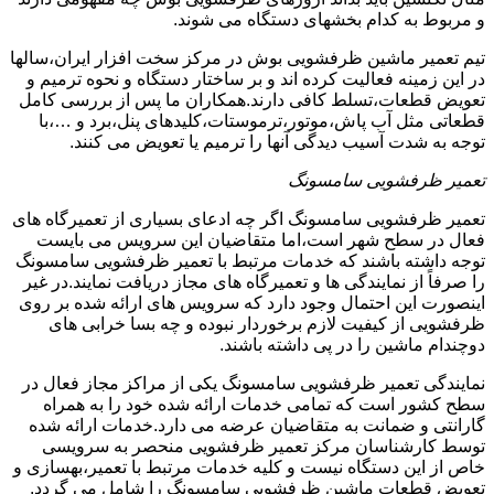
و مربوط به کدام بخشهای دستگاه می شوند.
تیم تعمیر ماشین ظرفشویی بوش در مرکز سخت افزار ایران،سالها
در این زمینه فعالیت کرده اند و بر ساختار دستگاه و نحوه ترمیم و
تعویض قطعات،تسلط کافی دارند.همکاران ما پس از بررسی کامل
قطعاتی مثل آب پاش،موتور،ترموستات،کلیدهای پنل،برد و …،با
توجه به شدت آسیب دیدگی آنها را ترمیم یا تعویض می کنند.
تعمیر ظرفشویی سامسونگ
تعمیر ظرفشویی سامسونگ اگر چه ادعای بسیاری از تعمیرگاه های
فعال در سطح شهر است،اما متقاضیان این سرویس می بایست
توجه داشته باشند که خدمات مرتبط با تعمیر ظرفشویی سامسونگ
را صرفاً از نمایندگی ها و تعمیرگاه های مجاز دریافت نمایند.در غیر
اینصورت این احتمال وجود دارد که سرویس های ارائه شده بر روی
ظرفشویی از کیفیت لازم برخوردار نبوده و چه بسا خرابی های
دوچندام ماشین را در پی داشته باشند.
نمایندگی تعمیر ظرفشویی سامسونگ یکی از مراکز مجاز فعال در
سطح کشور است که تمامی خدمات ارائه شده خود را به همراه
گارانتی و ضمانت به متقاضیان عرضه می دارد.خدمات ارائه شده
توسط کارشناسان مرکز تعمیر ظرفشویی منحصر به سرویسی
خاص از این دستگاه نیست و کلیه خدمات مرتبط با تعمیر،بهسازی و
تعویض قطعات ماشین ظرفشویی سامسونگ را شامل می گردد.