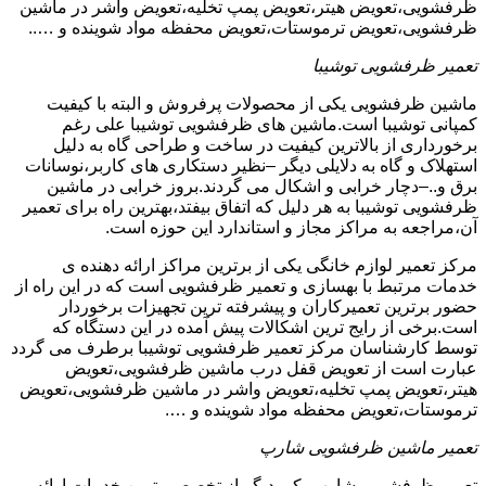
ظرفشویی،تعویض هیتر،تعویض پمپ تخلیه،تعویض واشر در ماشین
ظرفشویی،تعویض ترموستات،تعویض محفظه مواد شوینده و …..
تعمیر ظرفشویی توشیبا
ماشین ظرفشویی یکی از محصولات پرفروش و البته با کیفیت
کمپانی توشیبا است.ماشین های ظرفشویی توشیبا علی رغم
برخورداری از بالاترین کیفیت در ساخت و طراحی گاه به دلیل
استهلاک و گاه به دلایلی دیگر –نظیر دستکاری های کاربر،نوسانات
برق و..–دچار خرابی و اشکال می گردند.بروز خرابی در ماشین
ظرفشویی توشیبا به هر دلیل که اتفاق بیفتد،بهترین راه برای تعمیر
آن،مراجعه به مراکز مجاز و استاندارد این حوزه است.
مرکز تعمیر لوازم خانگی یکی از برترین مراکز ارائه دهنده ی
خدمات مرتبط با بهسازی و تعمیر ظرفشویی است که در این راه از
حضور برترین تعمیرکاران و پیشرفته ترین تجهیزات برخوردار
است.برخی از رایج ترین اشکالات پیش آمده در این دستگاه که
توسط کارشناسان مرکز تعمیر ظرفشویی توشیبا برطرف می گردد
عبارت است از تعویض قفل درب ماشین ظرفشویی،تعویض
هیتر،تعویض پمپ تخلیه،تعویض واشر در ماشین ظرفشویی،تعویض
ترموستات،تعویض محفظه مواد شوینده و ….
تعمیر ماشین ظرفشویی شارپ
تعمیر ظرفشویی شارپ یکی دیگر از تخصصی ترین خدمات ارائه