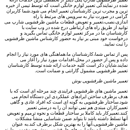
شده در نمایندگی تعمیر لوازم خانگی است که توسط تیمی از خبره
ترین و مجرب ترین کارشناسان تعمیر انجام می شود.شما کاربران
گرامی در صورت نیاز به سرویس های مرتبط با راه
اندازی،نصب،تعمیر و تعویض قطعات ماشین ظرفشویی شارپ می
توانید از طریق راه های ارتباطی درج شده در وب سایت با
کارشناسان ما در مرکز تعمیر لوازم خانگی تماس بگیرید و
درخواست خود مبنی بر نیاز به حضور کارشناس ماشین ظرفشویی
را ثبت نمایید.
پس از تماس شما،کارشناسان ما،هماهنگی های مورد نیاز را انجام
داده و پس از حضور در محل،اقدامات مورد نیاز را آغاز می
نمایند.شایان ذکر است کلیه خدمات ارائه شده توسط کارشناسان
تعمیر ظرفشویی مشمول گارانتی و ضمانت است.
تعمیر ماشین ظرفشویی بوش
تعمیر ماشین های ظرفشویی فرایندی چند مرحله ای است که با
هدف برطرف ساختن ایرادهای عملکردی این دستگاه انجام می
شود.ساختار ظرفشویی به گونه ای است که افراد عادی و گاهی
تعمیرکاران مبتدی هم نمی توانند آن را به درستی تعمیر
کنند.تعمیرکار باید کاملا بر ساختار قطعات و نحوه ترمیم و تعویض
آنها تسلط داشته باشد تا بتواند ضمن شناسایی منشأ مشکلات
ماشین ظرفشویی،آنها را به بهترین شکل برطرف کند.به عنوان
مثال تکنسین باید بداند ارورهای ظرفشویی بوش چه مفهومی دارند