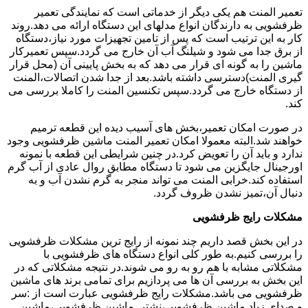
تعمیر المنت هم یکی دیگر از خدماتی است که نمایندگی تعمیر
ظرفشویی به دارندگان انواع مدلهای این دستگاه ارائه می دهد.روند
کار به این ترتیب است که پس از تامین تجهیزات مورد نیاز،دستگاه
از برق جدا می شود و شیلنگ آب آن خارج می گردد.سپس تعمیرکار
ماشین را به گونه ای قرار می دهد که به بخش پایینی آن (محل قرار
گیری المنت)دسترسی داشته باشد.بعد از جدا شدن اتصالات،المنت
از دستگاه خارج می گردد.سپس تکنسین المنت را کاملا بررسی می
کند.
در صورت امکان تعمیر،بخش های آسیب دیده این قطعه ترمیم
خواهند شد.البته معمولا امکان تعمیر المنت ماشین ظرفشویی وجود
ندارد و باید آن را تعویض کرد.در چنین شرایطی این قطعه با نمونه
اورجینال جایگزین می شود تا دستگاه مطابق روال عادی از آب گرم
استفاده کند.خرابی المنت می تواند منجر به گرم نشدن آب و به
دنبال آن،تمیز نشدن ظروف گردد.
مشکلات رایج ظرفشویی
در این بخش قصد داریم چند نمونه از رایج ترین مشکلات ظرفشویی
را بررسی کنیم.به طور کلی انواع دستگاه های ظرفشویی با
مشکلاتی مشابه با هم رو به رو می شوند.در نتیجه مشکلاتی که در
این بخش به بررسی آن ها می پردازیم برای تمامی برند های ماشین
ظرفشویی می باشد.مشکلات رایج ظرفشویی عبارت است از :سر
و صدای زیاد ماشین ظرفشویی،نشتی ماشین ظرفشویی،ماشین