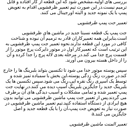
بررسی های اولیه،مشخص شود که این قطعه از کار افتاده و قابل
ترمیم نیست.در این صورت تیم تعمیر ظرفشویی اقدام به تعویض
پمپ با یک نمونه جدید و البته اورجینال می کنند.
تعمیر جت پمپ ظرفشویی
جت پمپ یک قطعه نسبتا جدید در ماشین های ظرفشویی
است.بنابراین همه تعمیرکاران قادر به ترمیم آن نبوده و شناخت
کافی در مورد این قطعه ندارند.نحوه تعمیر جت پمپ ظرفشویی به
این ترتیب است که تعمیرکار اول در موتور دایرکت پرچ موتور را از
قسمت پرچ جدا می کند.در مرحله بعدی لاله پرچ را جدا کرده و آن
را از داخل هسته بیرون می آورند.
سپس پوسته موتور جدا می شود تا تکنسین بتواند بلبرینگ ها را خارج
کند.در صورت زنگ زدگی پوسته،این بخش با سمباده تمیز شده و
توسط یک اسپری رنگ نقره ایی،رنگ می شود.سپس تکنسین ها یک
بلبرینگ جدید را جایگزین بلبرینگ آسیب دیده می کنند.در نهایت جت
پمپ تعمیر شده و تمامی مشکلات و آسیب دیدگی های آن برطرف
می گردند.پس از تعمیر جت پمپ ماشین ظرفشویی می توانید بدون
هیچ ایرادی از دستگاه استفاده کنید.تیم تعمیر ماشین ظرفشویی در
صورت نیاز به تعویض جت پمپ،آن را با یک قطعه جدید و اصل
جایگزین می کنند.a
تعمیر المنت ماشین ظرفشویی