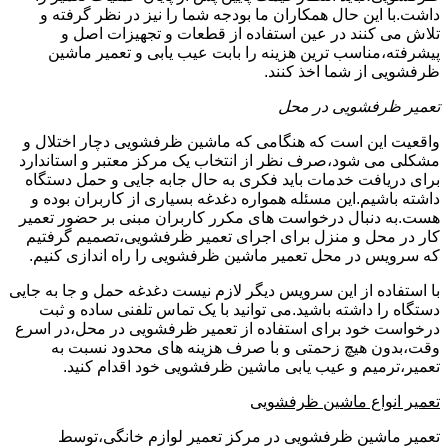
داشت.با این حال همکاران ما بودجه شما را نیز در نظر گرفته و
تلاش می کنند در عین استفاده از قطعات و تجهیزات اصل و
پیشرفته،مناسب ترین هزینه را بابت عیب یابی و تعمیر ماشین
ظرفشویی از شما اخذ کنند.
تعمیر ظرفشویی در محل
واقعیت این است که هنگامی که ماشین ظرفشویی دچار اختلال و
مشکلی می شود،صرف نظر از انتخاب یک مرکز معتبر و استاندارد
برای دریافت خدمات باید فکری به حال جابه جایی و حمل دستگاه
داشته باشیم.این مسئله همواره دغدغه بسیاری از کاربران بوده و
هست.به دنبال درخواست های مکرر کاربران مبنی بر حضور تعمیر
کار در محل و منزل برای اجرای تعمیر ظرفشویی،تصمیم گرفتیم
که سرویس در محل تعمیر ماشین ظرفشویی را راه اندازی کنیم.
با استفاده از این سرویس دیگر لازم نیست دغدغه حمل و جا به جایی
دستگاه را داشته باشید.می توانید با یک تماس تلفنی ساده و ثبت
درخواست خود برای استفاده از تعمیر ظرفشویی در محل،در اسرع
وقت،بدون هیچ زحمتی و با صرف هزینه های محدود نسبت به
تعمیر،ترمیم و عیب یابی ماشین ظرفشویی خود اقدام کنید.
تعمیر انواع ماشین ظرفشویی
تعمیر ماشین ظرفشویی در مرکز تعمیر لوازم خانگی،توسط