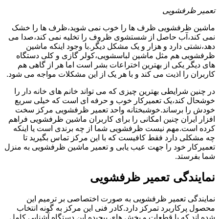
تعمیر ظرفشویی
ماشین ظرفشویی ظرف ها را خوب نمی شوید،ظرف ها را خشک
نمی کند،آب حاصل از شستشوی ظروف را تخلیه نمی کند،صدا می
دهد،نشتی دارد و هزار و یک مشکل دیگر.با وجود اینکه ماشین
ظرفشویی هم مثل ماشین لباسشویی،کولر گازی و کلی دستگاه
های دیگر یکی از بهترین اختراعات بشر است اما هر از گاهی هم
کاربران را اذیت می کند و با هر یک از این مشکلات مواجه می شود.
در چنین شرایطی بهترین چیزی که می تواند خانم های خانه دار را
خوشحال کند،یک تعمیرکار خوب و حرفه ای است که خیلی سریع
خودش را برساند.خوشبختانه واحد تعمیر ظرفشویی مرکز سخت
افزار ایران چنین امکانی را برای کاربران ماشین ظرفشویی فراهم
کرده است.مهم نیست ظرفشویی شما از چه برندی است یا اینکه
چه مشکلی دارد فقط کافیست که با این مرکز تماس بگیرید تا
تعمیرکار خود را جهت عیب یابی و تعمیر ماشین ظرفشویی به منزل
شما بفرستد.
نمایندگی تعمیر ظرفشویی
نمایندگی تعمیر ظرفشویی به صورت اختصاصی بر ترمیم این
محصول پرکاربرد تمرکز دارد.کادر فنی این مرکز به گونه انتخاب
شده اند که با قطعات و بخش های پیچیده این دستگاه آشنایی کامل