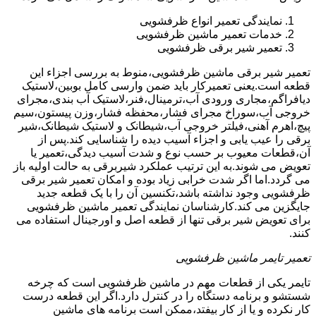
نمایندگی تعمیر انواع ظرفشویی
خدمات تعمیر ماشین ظرفشویی
تعمیر شیر برقی ظرفشویی
تعمیر شیر برقی ماشین ظرفشویی،منوط به بررسی اجزاء این
قطعه است.یعنی تعمیرکار باید ضمن وارسی کامل بوبین،لاستیک
دیافراگم،مجاری ورودی آب،ترمینال،فنر،لاستیک آب بندی،مجرای
خروجی آب،سوراخ مجرای فشار،محفظه فشار،وزن پیستون،سیم
پیچ،اهرم آهنی،فیلتر خروجی آب،شیطانک و لاستیک شیطانک،شیر
برقی را عیب یابی و اجزاء آسیب دیده را شناسایی کند.پس از
آن،قطعات معیوب بر حسب نوع و شدت آسیب دیدگی،تعمیر یا
تعویض می شوند.به این ترتیب عملکرد شیربرقی به حالت اولیه باز
می گردد.اما اگر شدت خرابی زیاد بوده و امکان تعمیر شیر برقی
ظرفشویی وجود نداشته باشد،تکنسین آن را با یک قطعه جدید
جایگزین می کند.کارشناسان نمایندگی تعمیر ماشین ظرفشویی
برای تعویض شیر برقی تنها از قطعه اصل و اورجینال استفاده می
کنند.
تعمیر تایمر ماشین ظرفشویی
تایمر یکی از قطعات مهم در ماشین ظرفشویی است که چرخه
شستشو و برنامه دستگاه را در کنترل دارد.اگر این قطعه درست
کار نکرده و یا از کار بیفتد،ممکن است برنامه های ماشین