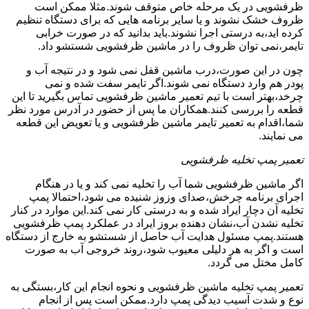
ظرفشویی در یک مرحله خاص متوقف شوند.مثلا ممکن است
ظروف خشک نشوند و یا سایر برنامه هایی که برای دستگاه تنظیم
کرده اید،به درستی اجرا نشوند.باید بدانید که در صورت خرابی
تایمر،نمی توان ظروف را در ماشین ظرفشویی شستشو داد.
چون در این صورت،درب ماشین قفل نمی شود و در نتیجه آب و
پودر هم وارد دستگاه نمی شوند.اگر تایمر سفت شده و نمی
چرخد،بهتر است با تیم تعمیر ماشین ظرفشویی تماس بگیرید تا این
قطعه را بررسی کنند.همکاران ما پس از حضور در آدرس مورد نظر
شما،اقدام به تعمیر تایمر ماشین ظرفشویی و یا تعویض این قطعه
می نمایند.
تعمیر پمپ تخلیه ظرفشویی
اگر ماشین ظرفشویی شما آب را تخلیه نمی کند و یا در هنگام
اجرای برنامه چرخش،صدای وزوز شنیده می شود،احتمالا پمپ
تخلیه آن دچار ایراد شده و به درستی کار نمی کند.این موارد در کنار
تخلیه نشدن آب،نشان دهنده بروز ایراد در عملکرد پمپ ظرفشویی
هستند.پمپ مسئول هدایت آب حاصل از شستشو به خارج از دستگاه
است و اگر به هر دلیلی معیوب شود،روند خروجی آب به صورت
کامل مختل می گردد.
تعمیر پمپ تخلیه ماشین ظرفشویی و نحوه انجام این کار،بستگی به
نوع و شدت آسیب دیدگی پمپ دارد.ممکن است پس از انجام