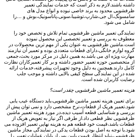
داشته باشند.لازم به ذکر است که خدمات نمایندگی تعمیر
ظرفشویی محدود به برند خاصی نبوده و انواع مدل های
سامسونگ،ال جی،شارپ،توشیبا،سونی،پاناسونیک،بوش و …را
شامل می شود.
نمایندگی تعمیر ماشین ظرفشویی تمام تلاش و تخصص خود را
معطوف به بررسی و تعمیر تخصصی این محصول نموده
است.ماشین ظرفشویی به عنوان یکی از مهم ترین محصولات در
گروه لوازم خانگی،دارای قطعات متعددی بوده و تعمیر آن نیازمند
مهارت ویژه ای می باشد.به همین دلیل در مرکز مورد بحث،جمعی
از متخصصین حوزه تعمیر حضور داشته و بر کار تعمیرکاران نظارت
کامل دارند.همچنین به دلیل وجود تجهیزات پیشرفته،خدمات ارائه
شده در این نمایندگی سطح کیفی بالایی داشته و موجب جلب
رضایت کاربران شده است.
هزینه تعمیر ماشین ظرفشویی چقدر است؟
برای تعیین هزینه تعمیر ماشین ظرفشویی،باید دستگاه عیب یابی
شود.تعمیر هریک از قطعات،نرخ مشخصی دارد و نمی توان پیش از
بررسی و شناسایی قطعه آسیب دیده،در مورد هزینه تعمیر ماشین
ظرفشویی نظر قطعی داد.از طرفی اگر نیاز به تعویض هریک از
قطعات باشد،قیمت خود قطعه هم به هزینه نهایی تعمیر افزوده می
شود.با توجه به اصل بودن قطعات یدکی در نمایندگی مجاز ماشین
ظرفشویی،نباید انتظار قیمت پایین پس از پایان عملیات تعمیر را