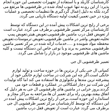
کارشناسان کاربلد و با استفاده از تجهیزات تخصصی این حوزه انجام
پذیرد؛ از این رو،نه تنها عیوب ایجاد شده در ظرفشویی ها مرتفع می
گردد بلکه به دلیل اِعمال گردگیری ها،تنظیمات تخصصی و عملیات
ویژه در حین تعمیر،کیفیت اولیه دستگاه بازیابی می گردد.
برخی از رایج ترین اشکالات پیش آمده در این دستگاه که توسط
کارشناسان مرکز تعمیر ظرفشویی برطرف می گردد عبارت است
از تعویض قفل درب ماشین ظرفشویی،تعویض هیتر،تعویض پمپ
تخلیه،تعویض واشر در ماشین ظرفشویی،تعویض ترموستات،تعویض
محفظه مواد شوینده و …..خدمات ارائه شده در مرکز تعمیر ماشین
ظرفشویی منحصر به برند و یا نوعی خاص این دستگاه نیست و کلیه
ماشین های ظرفشویی موجود در بازار را شامل می گردد.
تعمیر ظرفشویی ال جی
کمپانی ال جی یکی از برترین ها در حوزه ساخت و تولید لوازم
خانگی است.اگر چه این شرکت در ساخت لوازم خانگی خود از
پیشرفته ترین متدها و تکنولوژی ها استفاده می کند اما گاه تولیدات
این شرکت نیز دچار اشکالاتی در عملکرد و قطعات خود می
گردند.بروز خرابی در ماشین های ظرفشویی ال جی به هر دلیل که
اتفاق بیفتد،بهترین راه برای تعمیر آن ها،مراجعه به مراکز مجاز و
استاندارد این حوزه است..برخی از رایج ترین اشکالات پیش آمده در
این دستگاه که توسط کارشناسان مرکز تعمیر ظرفشویی ال جی
برطرف می گردد عبارت است از تعویض قفل درب ماشین