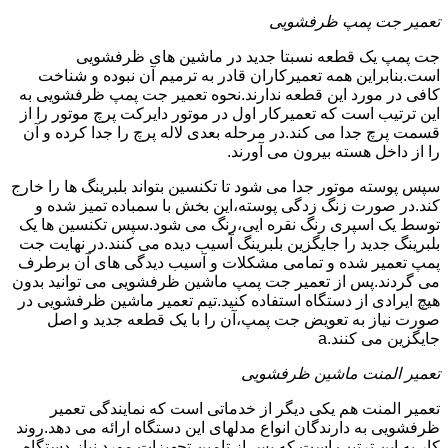
تعمیر جت پمپ ظرفشویی
جت پمپ یک قطعه نسبتا جدید در ماشین های ظرفشویی
است.بنابراین همه تعمیرکاران قادر به ترمیم آن نبوده و شناخت
کافی در مورد این قطعه ندارند.نحوه تعمیر جت پمپ ظرفشویی به
این ترتیب است که تعمیرکار اول در موتور دایرکت پرچ موتور را از
قسمت پرچ جدا می کند.در مرحله بعدی لاله پرچ را جدا کرده و آن
را از داخل هسته بیرون می آورند.
سپس پوسته موتور جدا می شود تا تکنسین بتواند بلبرینگ ها را خارج
کند.در صورت زنگ زدگی پوسته،این بخش با سمباده تمیز شده و
توسط یک اسپری رنگ نقره ایی،رنگ می شود.سپس تکنسین ها یک
بلبرینگ جدید را جایگزین بلبرینگ آسیب دیده می کنند.در نهایت جت
پمپ تعمیر شده و تمامی مشکلات و آسیب دیدگی های آن برطرف
می گردند.پس از تعمیر جت پمپ ماشین ظرفشویی می توانید بدون
هیچ ایرادی از دستگاه استفاده کنید.تیم تعمیر ماشین ظرفشویی در
صورت نیاز به تعویض جت پمپ،آن را با یک قطعه جدید و اصل
جایگزین می کنند.a
تعمیر المنت ماشین ظرفشویی
تعمیر المنت هم یکی دیگر از خدماتی است که نمایندگی تعمیر
ظرفشویی به دارندگان انواع مدلهای این دستگاه ارائه می دهد.روند
کار به این ترتیب است که پس از تامین تجهیزات مورد نیاز،دستگاه