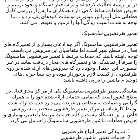
در این زمینه فعالیت کرده اند و بر ساختار دستگاه و نحوه ترمیم و
تعویض قطعات،تسلط کافی دارند.همکاران ما پس از بررسی کامل
قطعاتی مثل آب پاش،موتور،ترموستات،کلیدهای پنل،برد و …،با
توجه به شدت آسیب دیدگی آنها را ترمیم یا تعویض می کنند.
تعمیر ظرفشویی سامسونگ
تعمیر ظرفشویی سامسونگ اگر چه ادعای بسیاری از تعمیرگاه های
فعال در سطح شهر است،اما متقاضیان این سرویس می بایست
توجه داشته باشند که خدمات مرتبط با تعمیر ظرفشویی سامسونگ
را صرفاً از نمایندگی ها و تعمیرگاه های مجاز دریافت نمایند.در غیر
اینصورت این احتمال وجود دارد که سرویس های ارائه شده بر روی
ظرفشویی از کیفیت لازم برخوردار نبوده و چه بسا خرابی های
دوچندام ماشین را در پی داشته باشند.
نمایندگی تعمیر ظرفشویی سامسونگ یکی از مراکز مجاز فعال در
سطح کشور است که تمامی خدمات ارائه شده خود را به همراه
گارانتی و ضمانت به متقاضیان عرضه می دارد.خدمات ارائه شده
توسط کارشناسان مرکز تعمیر ظرفشویی منحصر به سرویسی
خاص از این دستگاه نیست و کلیه خدمات مرتبط با تعمیر،بهسازی و
تعویض قطعات ماشین ظرفشویی سامسونگ را شامل می گردد.
نمایندگی تعمیر انواع ظرفشویی
خدمات تعمیر ماشین ظرفشویی