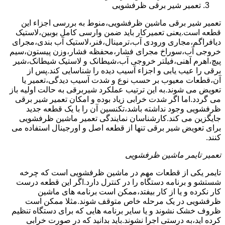
تعمیر شیر برقی ظرفشویی
تعمیر شیر برقی ماشین ظرفشویی،منوط به بررسی اجزاء این
قطعه است.یعنی تعمیرکار باید ضمن وارسی کامل بوبین،لاستیک
دیافراگم،مجاری ورودی آب،ترمینال،فنر،لاستیک آب بندی،مجرای
خروجی آب،سوراخ مجرای فشار،محفظه فشار،وزن پیستون،سیم
پیچ،اهرم آهنی،فیلتر خروجی آب،شیطانک و لاستیک شیطانک،شیر
برقی را عیب یابی و اجزاء آسیب دیده را شناسایی کند.پس از
آن،قطعات معیوب بر حسب نوع و شدت آسیب دیدگی،تعمیر یا
تعویض می شوند.به این ترتیب عملکرد شیربرقی به حالت اولیه باز
می گردد.اما اگر شدت خرابی زیاد بوده و امکان تعمیر شیر برقی
ظرفشویی وجود نداشته باشد،تکنسین آن را با یک قطعه جدید
جایگزین می کند.کارشناسان نمایندگی تعمیر ماشین ظرفشویی
برای تعویض شیر برقی تنها از قطعه اصل و اورجینال استفاده می
کنند.
تعمیر تایمر ماشین ظرفشویی
تایمر یکی از قطعات مهم در ماشین ظرفشویی است که چرخه
شستشو و برنامه دستگاه را در کنترل دارد.اگر این قطعه درست
کار نکرده و یا از کار بیفتد،ممکن است برنامه های ماشین
ظرفشویی در یک مرحله خاص متوقف شوند.مثلا ممکن است
ظروف خشک نشوند و یا سایر برنامه هایی که برای دستگاه تنظیم
کرده اید،به درستی اجرا نشوند.باید بدانید که در صورت خرابی