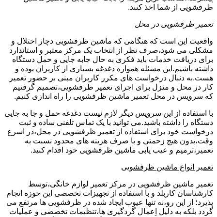
ظرفشویی از شما اخذ کنند.
تعمیر ظرفشویی در محل
واقعیت این است که هنگامی که ماشین ظرفشویی دچار اختلال و
مشکلی می شود،صرف نظر از انتخاب یک مرکز معتبر و استاندارد
برای دریافت خدمات باید فکری به حال جابه جایی و حمل دستگاه
داشته باشیم.این مسئله همواره دغدغه بسیاری از کاربران بوده و
هست.به دنبال درخواست های مکرر کاربران مبنی بر حضور تعمیر
کار در محل و منزل برای اجرای تعمیر ظرفشویی،تصمیم گرفتیم
که سرویس در محل تعمیر ماشین ظرفشویی را راه اندازی کنیم.
با استفاده از این سرویس دیگر لازم نیست دغدغه حمل و جا به جایی
دستگاه را داشته باشید.می توانید با یک تماس تلفنی ساده و ثبت
درخواست خود برای استفاده از تعمیر ظرفشویی در محل،در اسرع
وقت،بدون هیچ زحمتی و با صرف هزینه های محدود نسبت به
تعمیر،ترمیم و عیب یابی ماشین ظرفشویی خود اقدام کنید.
تعمیر انواع ماشین ظرفشویی
تعمیر ماشین ظرفشویی در مرکز تعمیر لوازم خانگی،توسط
کارشناسان کاربلد و با استفاده از تجهیزات تخصصی این حوزه انجام
پذیرد؛ از این رو،نه تنها عیوب ایجاد شده در ظرفشویی ها مرتفع می
گردد بلکه به دلیل اِعمال گردگیری ها،تنظیمات تخصصی و عملیات