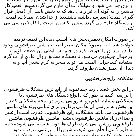
از برق جدا می شود و شیلنگ آب آن خارج می گردد.سپس تعمیرکار
ماشین را به گونه ای قرار می دهد که به بخش پایینی آن (محل قرار
گیری المنت)دسترسی داشته باشد.بعد از جدا شدن اتصالات،المنت
از دستگاه خارج می گردد.سپس تکنسین المنت را کاملا بررسی می
کند.
در صورت امکان تعمیر،بخش های آسیب دیده این قطعه ترمیم
خواهند شد.البته معمولا امکان تعمیر المنت ماشین ظرفشویی وجود
ندارد و باید آن را تعویض کرد.در چنین شرایطی این قطعه با نمونه
اورجینال جایگزین می شود تا دستگاه مطابق روال عادی از آب گرم
استفاده کند.خرابی المنت می تواند منجر به گرم نشدن آب و به
دنبال آن،تمیز نشدن ظروف گردد.
مشکلات رایج ظرفشویی
در این بخش قصد داریم چند نمونه از رایج ترین مشکلات ظرفشویی
را بررسی کنیم.به طور کلی انواع دستگاه های ظرفشویی با
مشکلاتی مشابه با هم رو به رو می شوند.در نتیجه مشکلاتی که در
این بخش به بررسی آن ها می پردازیم برای تمامی برند های ماشین
ظرفشویی می باشد.مشکلات رایج ظرفشویی عبارت است از :سر
و صدای زیاد ماشین ظرفشویی،نشتی ماشین ظرفشویی،ماشین
ظرفشویی روشن نمی شود،ظرف ها خوب شسته نمی شوند،تخلیه
به طور کامل انجام نمی شود،ماشین با آب پر نمی شود،مسدود
شدن پخش کننده مواد شوینده،ظروف به طور کامل خشک نمی