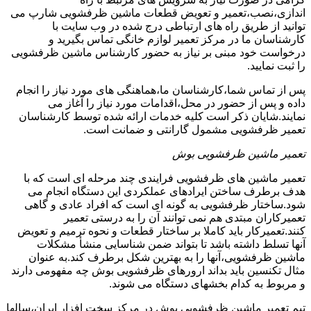
اندازی،نصب،تعمیر و تعویض قطعات ماشین ظرفشویی شارپ می
توانید از طریق راه های ارتباطی درج شده در وب سایت با
کارشناسان ما در مرکز تعمیر لوازم خانگی تماس بگیرید و
درخواست خود مبنی بر نیاز به حضور کارشناس ماشین ظرفشویی
را ثبت نمایید.
پس از تماس شما،کارشناسان ما،هماهنگی های مورد نیاز را انجام
داده و پس از حضور در محل،اقدامات مورد نیاز را آغاز می
نمایند.شایان ذکر است کلیه خدمات ارائه شده توسط کارشناسان
تعمیر ظرفشویی مشمول گارانتی و ضمانت است.
تعمیر ماشین ظرفشویی بوش
تعمیر ماشین های ظرفشویی فرایندی چند مرحله ای است که با
هدف برطرف ساختن ایرادهای عملکردی این دستگاه انجام می
شود.ساختار ظرفشویی به گونه ای است که افراد عادی و گاهی
تعمیرکاران مبتدی هم نمی توانند آن را به درستی تعمیر
کنند.تعمیرکار باید کاملا بر ساختار قطعات و نحوه ترمیم و تعویض
آنها تسلط داشته باشد تا بتواند ضمن شناسایی منشأ مشکلات
ماشین ظرفشویی،آنها را به بهترین شکل برطرف کند.به عنوان
مثال تکنسین باید بداند ارورهای ظرفشویی بوش چه مفهومی دارند
و مربوط به کدام بخشهای دستگاه می شوند.
تیم تعمیر ماشین ظرفشویی بوش در مرکز سخت افزار ایران،سالها