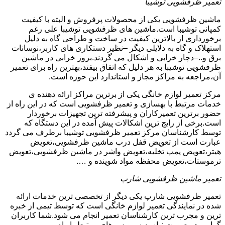
تعمیر ظرفشویی توشیبا
ماشین ظرفشویی یکی از محصولات پرفروش و البته با کیفیت
کمپانی توشیبا است.ماشین های ظرفشویی توشیبا علی رغم
برخورداری از بالاترین کیفیت در ساخت و طراحی گاه به دلیل
استهلاک و گاه به دلایلی دیگر –نظیر دستکاری های کاربر،نوسانات
برق و..–دچار خرابی و اشکال می گردند.بروز خرابی در ماشین
ظرفشویی توشیبا به هر دلیل که اتفاق بیفتد،بهترین راه برای تعمیر
آن،مراجعه به مراکز مجاز و استاندارد این حوزه است.
مرکز تعمیر لوازم خانگی یکی از برترین مراکز ارائه دهنده ی
خدمات مرتبط با بهسازی و تعمیر ظرفشویی است که در این راه از
حضور برترین تعمیرکاران و پیشرفته ترین تجهیزات برخوردار
است.برخی از رایج ترین اشکالات پیش آمده در این دستگاه که
توسط کارشناسان مرکز تعمیر ظرفشویی توشیبا برطرف می گردد
عبارت است از تعویض قفل درب ماشین ظرفشویی،تعویض
هیتر،تعویض پمپ تخلیه،تعویض واشر در ماشین ظرفشویی،تعویض
ترموستات،تعویض محفظه مواد شوینده و ….
تعمیر ماشین ظرفشویی شارپ
تعمیر ظرفشویی شارپ یکی دیگر از تخصصی ترین خدمات ارائه
شده در نمایندگی تعمیر لوازم خانگی است که توسط تیمی از خبره
ترین و مجرب ترین کارشناسان تعمیر انجام می شود.شما کاربران
گرامی در صورت نیاز به سرویس های مرتبط با راه