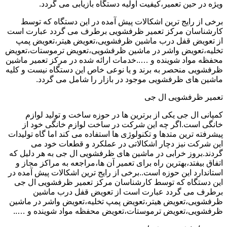
ویژه در حین تعمیر،کیفیت اولیه دستگاه بازیابی می گردد.
برخی از رایج ترین اشکالات پیش آمده در این دستگاه که توسط
کارشناسان مرکز تعمیر ظرفشویی برطرف می گردد عبارت است
از تعویض قفل درب ماشین ظرفشویی،تعویض هیتر،تعویض پمپ
تخلیه،تعویض واشر در ماشین ظرفشویی،تعویض ترموستات،تعویض
محفظه مواد شوینده و …..خدمات ارائه شده در مرکز تعمیر ماشین
ظرفشویی منحصر به برند و یا نوعی خاص این دستگاه نیست و کلیه
ماشین های ظرفشویی موجود در بازار را شامل می گردد.
تعمیر ظرفشویی ال جی
کمپانی ال جی یکی از برترین ها در حوزه ساخت و تولید لوازم
خانگی است.اگر چه این شرکت در ساخت لوازم خانگی خود از
پیشرفته ترین متدها و تکنولوژی ها استفاده می کند اما گاه تولیدات
این شرکت نیز دچار اشکالاتی در عملکرد و قطعات خود می
گردند.بروز خرابی در ماشین های ظرفشویی ال جی به هر دلیل که
اتفاق بیفتد،بهترین راه برای تعمیر آن ها،مراجعه به مراکز مجاز و
استاندارد این حوزه است..برخی از رایج ترین اشکالات پیش آمده در
این دستگاه که توسط کارشناسان مرکز تعمیر ظرفشویی ال جی
برطرف می گردد عبارت است از تعویض قفل درب ماشین
ظرفشویی،تعویض هیتر،تعویض پمپ تخلیه،تعویض واشر در ماشین
ظرفشویی،تعویض ترموستات،تعویض محفظه مواد شوینده و …..