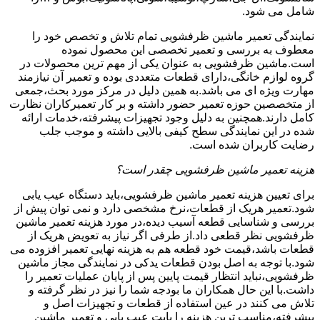
شامل می شود.
نمایندگی تعمیر ماشین ظرفشویی تمام تلاش و تخصص خود را
معطوف به بررسی و تعمیر تخصصی این محصول نموده
است.ماشین ظرفشویی به عنوان یکی از مهم ترین محصولات در
گروه لوازم خانگی،دارای قطعات متعددی بوده و تعمیر آن نیازمند
مهارت ویژه ای می باشد.به همین دلیل در مرکز مورد بحث،جمعی
از متخصصین حوزه تعمیر حضور داشته و بر کار تعمیرکاران نظارت
کامل دارند.همچنین به دلیل وجود تجهیزات پیشرفته،خدمات ارائه
شده در این نمایندگی سطح کیفی بالایی داشته و موجب جلب
رضایت کاربران شده است.
هزینه تعمیر ماشین ظرفشویی چقدر است؟
برای تعیین هزینه تعمیر ماشین ظرفشویی،باید دستگاه عیب یابی
شود.تعمیر هریک از قطعات،نرخ مشخصی دارد و نمی توان پیش از
بررسی و شناسایی قطعه آسیب دیده،در مورد هزینه تعمیر ماشین
ظرفشویی نظر قطعی داد.از طرفی اگر نیاز به تعویض هریک از
قطعات باشد،قیمت خود قطعه هم به هزینه نهایی تعمیر افزوده می
شود.با توجه به اصل بودن قطعات یدکی در نمایندگی مجاز ماشین
ظرفشویی،نباید انتظار قیمت پایین پس از پایان عملیات تعمیر را
داشت.با این حال همکاران ما بودجه شما را نیز در نظر گرفته و
تلاش می کنند در عین استفاده از قطعات و تجهیزات اصل و
پیشرفته،مناسب ترین هزینه را بابت عیب یابی و تعمیر ماشین