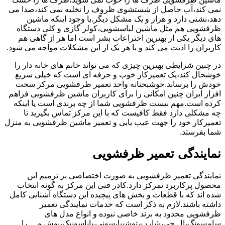
نمی کند،آب حاصل از شستشوی ظروف را تخلیه نمی کند،صدا می
دهد،نشتی دارد و هزار و یک مشکل دیگر.با وجود اینکه ماشین
ظرفشویی هم مثل ماشین لباسشویی،کولر گازی و کلی دستگاه
های دیگر یکی از بهترین اختراعات بشر است اما هر از گاهی هم
کاربران را اذیت می کند و با هر یک از این مشکلات مواجه می شود.
در چنین شرایطی بهترین چیزی که می تواند خانم های خانه دار را
خوشحال کند،یک تعمیرکار خوب و حرفه ای است که خیلی سریع
خودش را برساند.خوشبختانه واحد تعمیر ظرفشویی مرکز سخت
افزار ایران چنین امکانی را برای کاربران ماشین ظرفشویی فراهم
کرده است.مهم نیست ظرفشویی شما از چه برندی است یا اینکه
چه مشکلی دارد فقط کافیست که با این مرکز تماس بگیرید تا
تعمیرکار خود را جهت عیب یابی و تعمیر ماشین ظرفشویی به منزل
شما بفرستد.
نمایندگی تعمیر ظرفشویی
نمایندگی تعمیر ظرفشویی به صورت اختصاصی بر ترمیم این
محصول پرکاربرد تمرکز دارد.کادر فنی این مرکز به گونه انتخاب
شده اند که با قطعات و بخش های پیچیده این دستگاه آشنایی کامل
داشته باشند.لازم به ذکر است که خدمات نمایندگی تعمیر
ظرفشویی محدود به برند خاصی نبوده و انواع مدل های
سامسونگ،ال جی،شارپ،توشیبا،سونی،پاناسونیک،بوش و …را