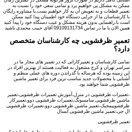
ممکن به مشکل پی خواهیم برد و تمامی سعی خود را نسبت به
تعمیر قطعات و نه تعویض آن به کار خواهیم بست.با مشاوره رایگان
با کارشناسان ما از خرابی دستگاه خود اطمینان پیدا کنید ممکن
است با.راهنمایی بدون هزینه مشکل و عیب دستگاه خود را پیدا کنید
همین الان با ما در تماس 09109131734 آقای حبیب محمدی باشید
تعمیر ظرفشویی چه کارشناسان متخصص
دارد؟
تمامی کارشناسان و تعمیرکارانی که در تعمیر های مجاز ما در
سراسر تهران و کرج مشغول به فعالیت هستند از بهترین افراد در
این زمینه بوده که هرساله با گذراندن دوره های عملی منظم و
آشنایی با محصولات جدید مناسب ترین فرد برای تعمیر ماشین
ظرفشویی شما خواهند بود.
،تعمیرات ظرفشویی در منزل،آموزش تعمیرات ظرفشویی،تعمیر
ماشین ظرفشویی سامسونگ،تعمیرات ظرفشویی دوو،تعمیرکار
ظرفشوییمجیک،تعمیر ماشین ظرفشویی دوو،تعمیرات ظرفشویی
ال جی،تعمیر ماشین ظرفشویی آبسال
تعمیر ظرفشویی
ماشین ظرفشویی ظرف ها را خوب نمی شوید،ظرف ها را خشک