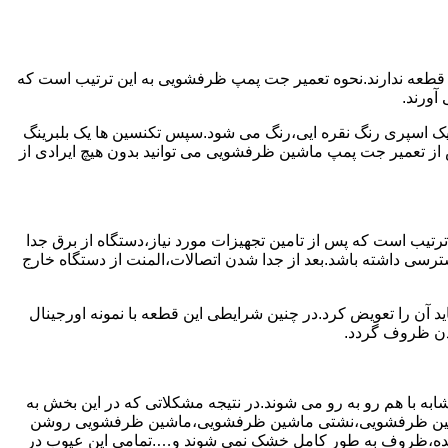
 قطعه ندارند.نحوه تعمیر جت پمپ ظرفشویی به این ترتیب است که
آورند.
 یک اسپری رنگ نقره ایی،رنگ می شود.سپس تکنسین ها یک بلبرینگ
از تعمیر جت پمپ ماشین ظرفشویی می توانید بدون هیچ ایرادی از
ترتیب است که پس از تامین تجهیزات مورد نیاز،دستگاه از برق جدا
رسی داشته باشد.بعد از جدا شدن اتصالات،المنت از دستگاه خارج
 آن را تعویض کرد.در چنین شرایطی این قطعه با نمونه اورجینال
شدن ظروف گردد.
ه با هم رو به رو می شوند.در نتیجه مشکلاتی که در این بخش به
 ماشین ظرفشویی،نشتی ماشین ظرفشویی،ماشین ظرفشویی روشن
نده،ظروف به طور کامل خشک نمی شوند و….تمامی این عیوب در