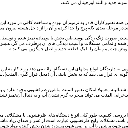
نه جدید و البته اورجینال می کنند.
مه تعمیرکاران قادر به ترمیم آن نبوده و شناخت کافی در مورد این
در مرحله بعدی لاله پرچ را جدا کرده و آن را از داخل هسته بیرون می 
ج کند.در صورت زنگ زدگی پوسته،این بخش با سمباده تمیز شده و توسط
میر شده و تمامی مشکلات و آسیب دیدگی های آن برطرف می گردند.پس 
ویض جت پمپ،آن را با یک قطعه جدید و اصل جایگزین می کنند.a
به دارندگان انواع مدلهای این دستگاه ارائه می دهد.روند کار به این 
نه ای قرار می دهد که به بخش پایینی آن (محل قرار گیری المنت)دست
.البته معمولا امکان تعمیر المنت ماشین ظرفشویی وجود ندارد و باید
.خرابی المنت می تواند منجر به گرم نشدن آب و به دنبال آن،تمیز ن
بررسی کنیم.به طور کلی انواع دستگاه های ظرفشویی با مشکلاتی مشاب
 می باشد.مشکلات رایج ظرفشویی عبارت است از :سر و صدای زیاد
می شود،ماشین با آب پر نمی شود،مسدود شدن پخش کننده مواد شوی