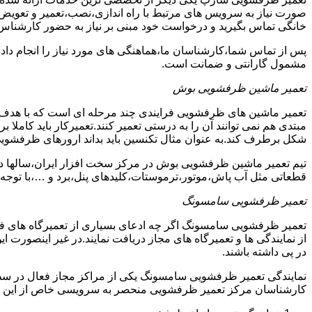
صورت نیاز به سرویس های مرتبط با راه اندازی،نصب،تعمیر و تعویض
خانگی تماس بگیرید و درخواست خود مبنی بر نیاز به حضور کارشناس
پس از تماس شما،کارشناسان ما،هماهنگی های مورد نیاز را انجام دا
مشمول گارانتی و ضمانت است.
تعمیر ماشین ظرفشویی بوش
تعمیر ماشین های ظرفشویی فرایندی چند مرحله ای است که با هدف 
مبتدی هم نمی توانند آن را به درستی تعمیر کنند.تعمیرکار باید کامل
شکل برطرف کند.به عنوان مثال تکنسین باید بداند ارورهای ظرفشوی
تیم تعمیر ماشین ظرفشویی بوش در مرکز سخت افزار ایران،سالها در 
قطعاتی مثل آب پاش،موتور،ترموستات،کلیدهای پنل،برد و …،با توجه ب
تعمیر ظرفشویی سامسونگ
تعمیر ظرفشویی سامسونگ اگر چه ادعای بسیاری از تعمیرگاه های ف
از نمایندگی ها و تعمیرگاه های مجاز دریافت نمایند.در غیر اینصورت
در پی داشته باشند.
نمایندگی تعمیر ظرفشویی سامسونگ یکی از مراکز مجاز فعال در سط
کارشناسان مرکز تعمیر ظرفشویی منحصر به سرویسی خاص از این د