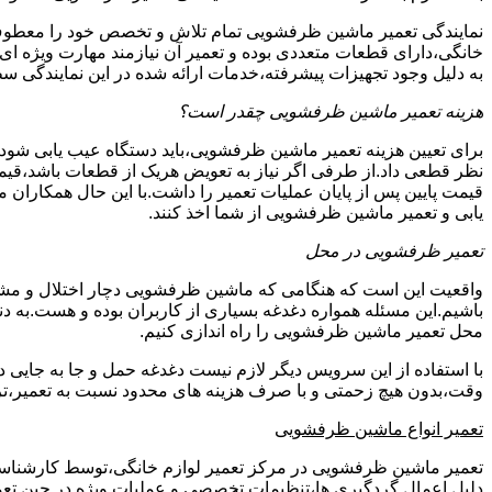
نمایندگی تعمیر ماشین ظرفشویی تمام تلاش و تخصص خود را معطوف
خانگی،دارای قطعات متعددی بوده و تعمیر آن نیازمند مهارت ویژه ا
به دلیل وجود تجهیزات پیشرفته،خدمات ارائه شده در این نمایندگی
هزینه تعمیر ماشین ظرفشویی چقدر است؟
برای تعیین هزینه تعمیر ماشین ظرفشویی،باید دستگاه عیب یابی شو
نظر قطعی داد.از طرفی اگر نیاز به تعویض هریک از قطعات باشد،قیمت
قیمت پایین پس از پایان عملیات تعمیر را داشت.با این حال همکاران 
یابی و تعمیر ماشین ظرفشویی از شما اخذ کنند.
تعمیر ظرفشویی در محل
واقعیت این است که هنگامی که ماشین ظرفشویی دچار اختلال و مشکل
باشیم.این مسئله همواره دغدغه بسیاری از کاربران بوده و هست.به
محل تعمیر ماشین ظرفشویی را راه اندازی کنیم.
با استفاده از این سرویس دیگر لازم نیست دغدغه حمل و جا به جایی 
وقت،بدون هیچ زحمتی و با صرف هزینه های محدود نسبت به تعمیر،تر
تعمیر انواع ماشین ظرفشویی
تعمیر ماشین ظرفشویی در مرکز تعمیر لوازم خانگی،توسط کارشناسان کا
دلیل اِعمال گردگیری ها،تنظیمات تخصصی و عملیات ویژه در حین تعمی