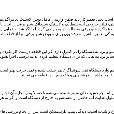
ست.یعنی تعمیرکار باید ضمن وارسی کامل بوبین،لاستیک دیافراگم،م
،فیلتر خروجی آب،شیطانک و لاستیک شیطانک،شیر برقی را عیب یابی 
عملکرد شیربرقی به حالت اولیه باز می گردد.اما اگر شدت خرابی زی
یندگی تعمیر ماشین ظرفشویی برای تعویض شیر برقی تنها از قطعه اصل
برنامه دستگاه را در کنترل دارد.اگر این قطعه درست کار نکرده و 
رنامه هایی که برای دستگاه تنظیم کرده اید،به درستی اجرا نشوند.ب
 وارد دستگاه نمی شوند.اگر تایمر سفت شده و نمی چرخد،بهتر است ب
 تایمر ماشین ظرفشویی و یا تعویض این قطعه می نمایند.
رنامه چرخش،صدای وزوز شنیده می شود،احتمالا پمپ تخلیه آن دچار ایر
سئول هدایت آب حاصل از شستشو به خارج از دستگاه است و اگر به ه
وع و شدت آسیب دیدگی پمپ دارد.ممکن است پس از انجام بررسی های ا