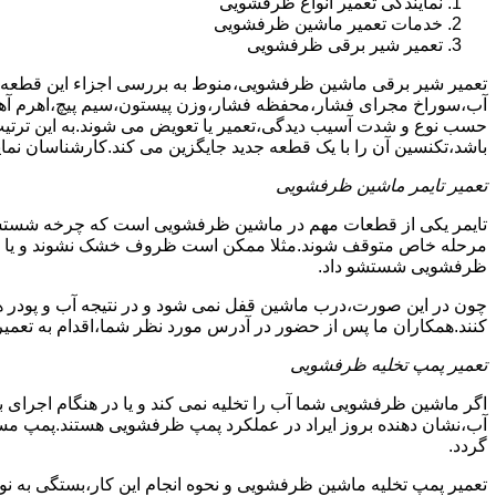
نمایندگی تعمیر انواع ظرفشویی
خدمات تعمیر ماشین ظرفشویی
تعمیر شیر برقی ظرفشویی
تعمیر شیر برقی ماشین ظرفشویی،منوط به بررسی اجزاء این قطعه ا
آب،سوراخ مجرای فشار،محفظه فشار،وزن پیستون،سیم پیچ،اهرم آهنی
حسب نوع و شدت آسیب دیدگی،تعمیر یا تعویض می شوند.به این ترتیب 
باشد،تکنسین آن را با یک قطعه جدید جایگزین می کند.کارشناسان نما
تعمیر تایمر ماشین ظرفشویی
تایمر یکی از قطعات مهم در ماشین ظرفشویی است که چرخه شستشو و 
مرحله خاص متوقف شوند.مثلا ممکن است ظروف خشک نشوند و یا سایر ب
ظرفشویی شستشو داد.
چون در این صورت،درب ماشین قفل نمی شود و در نتیجه آب و پودر هم
کنند.همکاران ما پس از حضور در آدرس مورد نظر شما،اقدام به تعمیر
تعمیر پمپ تخلیه ظرفشویی
اگر ماشین ظرفشویی شما آب را تخلیه نمی کند و یا در هنگام اجرای ب
آب،نشان دهنده بروز ایراد در عملکرد پمپ ظرفشویی هستند.پمپ م
گردد.
تعمیر پمپ تخلیه ماشین ظرفشویی و نحوه انجام این کار،بستگی به ن