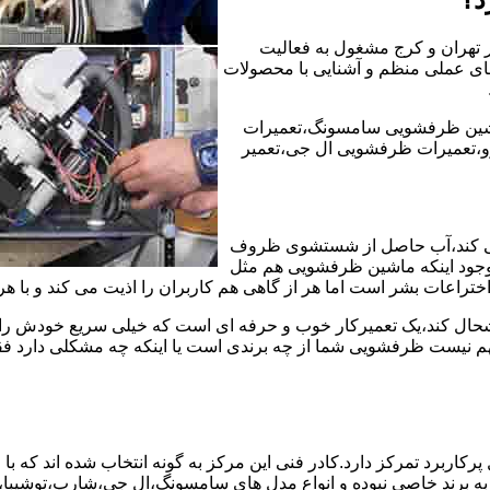
ر تهران و کرج مشغول به فعالیت
ه های عملی منظم و آشنایی با محصولات
شین ظرفشویی سامسونگ،تعمیرات
،تعمیرات ظرفشویی ال جی،تعمیر
ی کند،آب حاصل از شستشوی ظروف
 وجود اینکه ماشین ظرفشویی هم مثل
ختراعات بشر است اما هر از گاهی هم کاربران را اذیت می کند و با ه
خوشحال کند،یک تعمیرکار خوب و حرفه ای است که خیلی سریع خودش را
 نیست ظرفشویی شما از چه برندی است یا اینکه چه مشکلی دارد فقط 
ربرد تمرکز دارد.کادر فنی این مرکز به گونه انتخاب شده اند که با
 به برند خاصی نبوده و انواع مدل های سامسونگ،ال جی،شارپ،توشیب