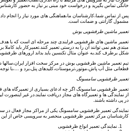
خانگی تماس بگیرید و درخواست خود مبنی بر نیاز به حضور کارشناس
پس از تماس شما،کارشناسان ما،هماهنگی های مورد نیاز را انجام دا
مشمول گارانتی و ضمانت است.
تعمیر ماشین ظرفشویی بوش
تعمیر ماشین های ظرفشویی فرایندی چند مرحله ای است که با هدف 
مبتدی هم نمی توانند آن را به درستی تعمیر کنند.تعمیرکار باید کامل
شکل برطرف کند.به عنوان مثال تکنسین باید بداند ارورهای ظرفشوی
تیم تعمیر ماشین ظرفشویی بوش در مرکز سخت افزار ایران،سالها در 
قطعاتی مثل آب پاش،موتور،ترموستات،کلیدهای پنل،برد و …،با توجه ب
تعمیر ظرفشویی سامسونگ
تعمیر ظرفشویی سامسونگ اگر چه ادعای بسیاری از تعمیرگاه های ف
از نمایندگی ها و تعمیرگاه های مجاز دریافت نمایند.در غیر اینصورت
در پی داشته باشند.
نمایندگی تعمیر ظرفشویی سامسونگ یکی از مراکز مجاز فعال در سط
کارشناسان مرکز تعمیر ظرفشویی منحصر به سرویسی خاص از این د
نمایندگی تعمیر انواع ظرفشویی