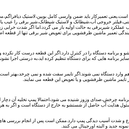
ست.یعنی تعمیرکار باید ضمن وارسی کامل بوبین،لاستیک دیافراگم،م
،فیلتر خروجی آب،شیطانک و لاستیک شیطانک،شیر برقی را عیب یابی 
عملکرد شیربرقی به حالت اولیه باز می گردد.اما اگر شدت خرابی زی
یندگی تعمیر ماشین ظرفشویی برای تعویض شیر برقی تنها از قطعه اصل
برنامه دستگاه را در کنترل دارد.اگر این قطعه درست کار نکرده و 
رنامه هایی که برای دستگاه تنظیم کرده اید،به درستی اجرا نشوند.ب
 وارد دستگاه نمی شوند.اگر تایمر سفت شده و نمی چرخد،بهتر است ب
 تایمر ماشین ظرفشویی و یا تعویض این قطعه می نمایند.
رنامه چرخش،صدای وزوز شنیده می شود،احتمالا پمپ تخلیه آن دچار ایر
سئول هدایت آب حاصل از شستشو به خارج از دستگاه است و اگر به ه
وع و شدت آسیب دیدگی پمپ دارد.ممکن است پس از انجام بررسی های ا
نه جدید و البته اورجینال می کنند.