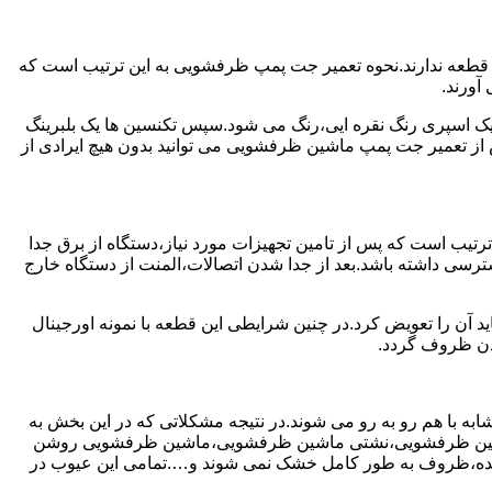
 قطعه ندارند.نحوه تعمیر جت پمپ ظرفشویی به این ترتیب است که
آورند.
 یک اسپری رنگ نقره ایی،رنگ می شود.سپس تکنسین ها یک بلبرینگ
از تعمیر جت پمپ ماشین ظرفشویی می توانید بدون هیچ ایرادی از
ترتیب است که پس از تامین تجهیزات مورد نیاز،دستگاه از برق جدا
رسی داشته باشد.بعد از جدا شدن اتصالات،المنت از دستگاه خارج
 آن را تعویض کرد.در چنین شرایطی این قطعه با نمونه اورجینال
شدن ظروف گردد.
ه با هم رو به رو می شوند.در نتیجه مشکلاتی که در این بخش به
 ماشین ظرفشویی،نشتی ماشین ظرفشویی،ماشین ظرفشویی روشن
نده،ظروف به طور کامل خشک نمی شوند و….تمامی این عیوب در