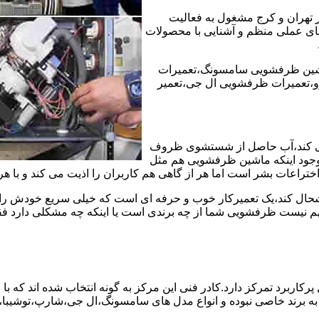
ر تهران و کرج مشغول به فعالیت
ه های عملی منظم و آشنایی با محصولات
شین ظرفشویی سامسونگ،تعمیرات
،تعمیرات ظرفشویی ال جی،تعمیر
ی کند،آب حاصل از شستشوی ظروف
 وجود اینکه ماشین ظرفشویی هم مثل
ختراعات بشر است اما هر از گاهی هم کاربران را اذیت می کند و با ه
خوشحال کند،یک تعمیرکار خوب و حرفه ای است که خیلی سریع خودش را
 نیست ظرفشویی شما از چه برندی است یا اینکه چه مشکلی دارد فقط 
ربرد تمرکز دارد.کادر فنی این مرکز به گونه انتخاب شده اند که با
 به برند خاصی نبوده و انواع مدل های سامسونگ،ال جی،شارپ،توشیب