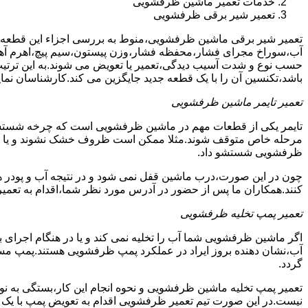
خدمات تعمیر ماشین ظرفشویی
تعمیر شیر برقی ظرفشویی
تعمیر شیر برقی ماشین ظرفشویی،منوط به بررسی اجزاء این قطعه ا
آب،سوراخ مجرای فشار،محفظه فشار،وزن پیستون،سیم پیچ،اهرم آهنی
حسب نوع و شدت آسیب دیدگی،تعمیر یا تعویض می شوند.به این ترتیب 
باشد،تکنسین آن را با یک قطعه جدید جایگزین می کند.کارشناسان نما
تعمیر تایمر ماشین ظرفشویی
تایمر یکی از قطعات مهم در ماشین ظرفشویی است که چرخه شستشو و 
مرحله خاص متوقف شوند.مثلا ممکن است ظروف خشک نشوند و یا سایر ب
ظرفشویی شستشو داد.
چون در این صورت،درب ماشین قفل نمی شود و در نتیجه آب و پودر هم
کنند.همکاران ما پس از حضور در آدرس مورد نظر شما،اقدام به تعمیر
تعمیر پمپ تخلیه ظرفشویی
اگر ماشین ظرفشویی شما آب را تخلیه نمی کند و یا در هنگام اجرای ب
آب،نشان دهنده بروز ایراد در عملکرد پمپ ظرفشویی هستند.پمپ م
گردد.
تعمیر پمپ تخلیه ماشین ظرفشویی و نحوه انجام این کار،بستگی به ن
نیست.در این صورت تیم تعمیر ظرفشویی اقدام به تعویض پمپ با یک نمو