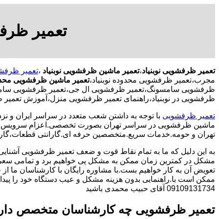
تعمیر ظرفش
تعمیر ظرفشویی نوبنیاد
،
تعمیر ماشین ظرفشویی نوبنیاد
،
تعمیر ظرفشو
مجرب،تعمیر ظرفشویی محدوده نوبنیاد،
تعمیر ماشین ظرفشویی محدود
ظرفشویی سامسونگ،تعمیر ظرفشویی ال جی،تعمیر ظرفشویی سامسونگ در
ظرفشویی در نوبنیاد،راهنمای تعمیر ظرفشویی منزل،آموزش تعمیر ظ
تعمیر ظرفشویی
با توجه به داشتن شعب متعدد در سراسر ایران و نزد
ماشین ظرفشویی در سراسر تهران بصورت تخصصی.اعزام سرویس کا
تهران و حومه.خدمات سریع.متخصصین حرفه ای.گارانتی قطعات،گارا
به این دلیل که ما به تمام نقاط قوت و ضعف تعمیر ظرفشویی آشنایی
مشکل در کمترین زمان ممکن به مشکل پی خواهیم برد و تمامی سعی 
تعویض آن به کار خواهیم بست.با مشاوره رایگان با کارشناسان ما از خ
ممکن است با.راهنمایی بدون هزینه مشکل و عیب دستگاه خود را پیدا ک
09109131734 آقای حبیب محمدی باشید
تعمیر ظرفشویی چه کارشناسان متخصص دار