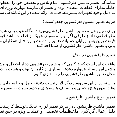
نمایندگی تعمیر ماشین ظرفشویی تمام تلاش و تخصص خود را معطوف
خانگی،دارای قطعات متعددی بوده و تعمیر آن نیازمند مهارت ویژه ا
به دلیل وجود تجهیزات پیشرفته،خدمات ارائه شده در این نمایندگی
هزینه تعمیر ماشین ظرفشویی چقدر است؟
برای تعیین هزینه تعمیر ماشین ظرفشویی،باید دستگاه عیب یابی شو
نظر قطعی داد.از طرفی اگر نیاز به تعویض هریک از قطعات باشد،قیمت
قیمت پایین پس از پایان عملیات تعمیر را داشت.با این حال همکاران 
یابی و تعمیر ماشین ظرفشویی از شما اخذ کنند.
تعمیر ظرفشویی در محل
واقعیت این است که هنگامی که ماشین ظرفشویی دچار اختلال و مشکل
باشیم.این مسئله همواره دغدغه بسیاری از کاربران بوده و هست.به
محل تعمیر ماشین ظرفشویی را راه اندازی کنیم.
با استفاده از این سرویس دیگر لازم نیست دغدغه حمل و جا به جایی 
وقت،بدون هیچ زحمتی و با صرف هزینه های محدود نسبت به تعمیر،تر
تعمیر انواع ماشین ظرفشویی
تعمیر ماشین ظرفشویی در مرکز تعمیر لوازم خانگی،توسط کارشناسان کا
دلیل اِعمال گردگیری ها،تنظیمات تخصصی و عملیات ویژه در حین تعمی