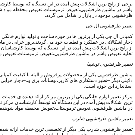
برخی از رایج ترین اشکالات پیش آمده در این دستگاه که توسط ک
واشر در ماشین ظرفشویی،تعویض ترموستات،تعویض محفظه مواد شویند
ظرفشویی موجود در بازار را شامل می گردد.
تعمیر ظرفشویی ال جی
کمپانی ال جی یکی از برترین ها در حوزه ساخت و تولید لوازم خانگی 
دچار اشکالاتی در عملکرد و قطعات خود می گردند.بروز خرابی در ماشی
از رایج ترین اشکالات پیش آمده در این دستگاه که توسط کارشنا
تخلیه،تعویض واشر در ماشین ظرفشویی،تعویض ترموستات،تعویض مح
تعمیر ظرفشویی توشیبا
ماشین ظرفشویی یکی از محصولات پرفروش و البته با کیفیت کمپانی ت
دلایلی دیگر –نظیر دستکاری های کاربر،نوسانات برق و..–دچار خرابی و
استاندارد این حوزه است.
مرکز تعمیر لوازم خانگی یکی از برترین مراکز ارائه دهنده ی خدمات 
ترین اشکالات پیش آمده در این دستگاه که توسط کارشناسان مرکز
در ماشین ظرفشویی،تعویض ترموستات،تعویض محفظه مواد شوینده 
تعمیر ماشین ظرفشویی شارپ
تعمیر ظرفشویی شارپ یکی دیگر از تخصصی ترین خدمات ارائه شده در
صورت نیاز به سرویس های مرتبط با راه اندازی،نصب،تعمیر و تعویض