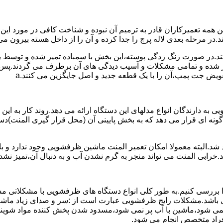
مه تعمیرکاران قادر به ترمیم آن نبوده و شناخت کافی در مورد این
در مرحله بعدی لاله پرچ را جدا کرده و آن را از داخل هسته بیرون می 
ج کند.در صورت زنگ زدگی پوسته،این بخش با سمباده تمیز شده و توسط
میر شده و تمامی مشکلات و آسیب دیدگی های آن برطرف می گردند.پس 
ویض جت پمپ،آن را با یک قطعه جدید و اصل جایگزین می کنند.a
به دارندگان انواع مدلهای این دستگاه ارائه می دهد.روند کار به این 
نه ای قرار می دهد که به بخش پایینی آن (محل قرار گیری المنت)دست
.البته معمولا امکان تعمیر المنت ماشین ظرفشویی وجود ندارد و باید
.خرابی المنت می تواند منجر به گرم نشدن آب و به دنبال آن،تمیز ن
بررسی کنیم.به طور کلی انواع دستگاه های ظرفشویی با مشکلاتی مشاب
 می باشد.مشکلات رایج ظرفشویی عبارت است از :سر و صدای زیاد
می شود،ماشین با آب پر نمی شود،مسدود شدن پخش کننده مواد شوی
فراد متخصص انجام می شود.