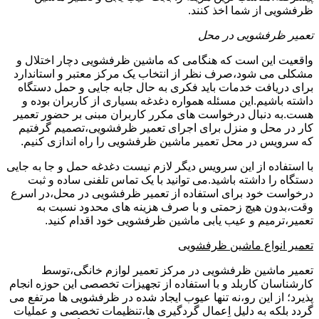
ظرفشویی از شما اخذ کنند.
تعمیر ظرفشویی در محل
واقعیت این است که هنگامی که ماشین ظرفشویی دچار اختلال و
مشکلی می شود،صرف نظر از انتخاب یک مرکز معتبر و استاندارد
برای دریافت خدمات باید فکری به حال جابه جایی و حمل دستگاه
داشته باشیم.این مسئله همواره دغدغه بسیاری از کاربران بوده و
هست.به دنبال درخواست های مکرر کاربران مبنی بر حضور تعمیر
کار در محل و منزل برای اجرای تعمیر ظرفشویی،تصمیم گرفتیم
که سرویس در محل تعمیر ماشین ظرفشویی را راه اندازی کنیم.
با استفاده از این سرویس دیگر لازم نیست دغدغه حمل و جا به جایی
دستگاه را داشته باشید.می توانید با یک تماس تلفنی ساده و ثبت
درخواست خود برای استفاده از تعمیر ظرفشویی در محل،در اسرع
وقت،بدون هیچ زحمتی و با صرف هزینه های محدود نسبت به
تعمیر،ترمیم و عیب یابی ماشین ظرفشویی خود اقدام کنید.
تعمیر انواع ماشین ظرفشویی
تعمیر ماشین ظرفشویی در مرکز تعمیر لوازم خانگی،توسط
کارشناسان کاربلد و با استفاده از تجهیزات تخصصی این حوزه انجام
پذیرد؛ از این رو،نه تنها عیوب ایجاد شده در ظرفشویی ها مرتفع می
گردد بلکه به دلیل اِعمال گردگیری ها،تنظیمات تخصصی و عملیات