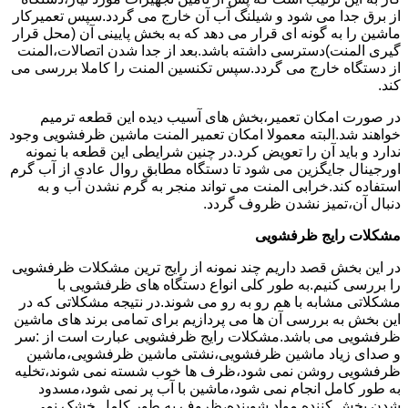
از برق جدا می شود و شیلنگ آب آن خارج می گردد.سپس تعمیرکار
ماشین را به گونه ای قرار می دهد که به بخش پایینی آن (محل قرار
گیری المنت)دسترسی داشته باشد.بعد از جدا شدن اتصالات،المنت
از دستگاه خارج می گردد.سپس تکنسین المنت را کاملا بررسی می
کند.
در صورت امکان تعمیر،بخش های آسیب دیده این قطعه ترمیم
خواهند شد.البته معمولا امکان تعمیر المنت ماشین ظرفشویی وجود
ندارد و باید آن را تعویض کرد.در چنین شرایطی این قطعه با نمونه
اورجینال جایگزین می شود تا دستگاه مطابق روال عادی از آب گرم
استفاده کند.خرابی المنت می تواند منجر به گرم نشدن آب و به
دنبال آن،تمیز نشدن ظروف گردد.
مشکلات رایج ظرفشویی
در این بخش قصد داریم چند نمونه از رایج ترین مشکلات ظرفشویی
را بررسی کنیم.به طور کلی انواع دستگاه های ظرفشویی با
مشکلاتی مشابه با هم رو به رو می شوند.در نتیجه مشکلاتی که در
این بخش به بررسی آن ها می پردازیم برای تمامی برند های ماشین
ظرفشویی می باشد.مشکلات رایج ظرفشویی عبارت است از :سر
و صدای زیاد ماشین ظرفشویی،نشتی ماشین ظرفشویی،ماشین
ظرفشویی روشن نمی شود،ظرف ها خوب شسته نمی شوند،تخلیه
به طور کامل انجام نمی شود،ماشین با آب پر نمی شود،مسدود
شدن پخش کننده مواد شوینده،ظروف به طور کامل خشک نمی