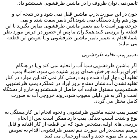
تایمر،نمی توان ظروف را در ماشین ظرفشویی شستشو داد.
چون در این صورت،درب ماشین قفل نمی شود و در نتیجه آب و
پودر هم وارد دستگاه نمی شوند.اگر تایمر سفت شده و نمی
چرخد،بهتر است با تیم تعمیر ماشین ظرفشویی تماس بگیرید تا این
قطعه را بررسی کنند.همکاران ما پس از حضور در آدرس مورد نظر
شما،اقدام به تعمیر تایمر ماشین ظرفشویی و یا تعویض این قطعه
می نمایند.
تعمیر پمپ تخلیه ظرفشویی
اگر ماشین ظرفشویی شما آب را تخلیه نمی کند و یا در هنگام
اجرای برنامه چرخش،صدای وزوز شنیده می شود،احتمالا پمپ
تخلیه آن دچار ایراد شده و به درستی کار نمی کند.این موارد در کنار
تخلیه نشدن آب،نشان دهنده بروز ایراد در عملکرد پمپ ظرفشویی
هستند.پمپ مسئول هدایت آب حاصل از شستشو به خارج از دستگاه
است و اگر به هر دلیلی معیوب شود،روند خروجی آب به صورت
کامل مختل می گردد.
تعمیر پمپ تخلیه ماشین ظرفشویی و نحوه انجام این کار،بستگی به
نوع و شدت آسیب دیدگی پمپ دارد.ممکن است پس از انجام
بررسی های اولیه،مشخص شود که این قطعه از کار افتاده و قابل
ترمیم نیست.در این صورت تیم تعمیر ظرفشویی اقدام به تعویض
پمپ با یک نمونه جدید و البته اورجینال می کنند.