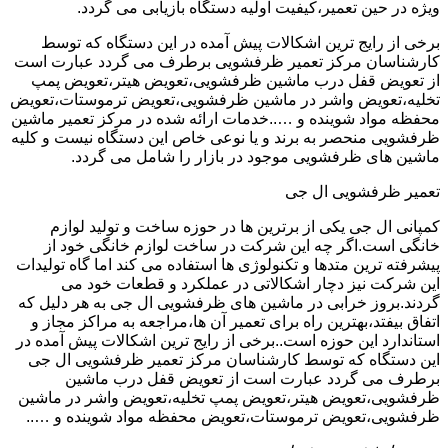
ویژه در حین تعمیر،کیفیت اولیه دستگاه بازیابی می گردد.
برخی از رایج ترین اشکالات پیش آمده در این دستگاه که توسط
کارشناسان مرکز تعمیر ظرفشویی برطرف می گردد عبارت است
از تعویض قفل درب ماشین ظرفشویی،تعویض هیتر،تعویض پمپ
تخلیه،تعویض واشر در ماشین ظرفشویی،تعویض ترموستات،تعویض
محفظه مواد شوینده و …..خدمات ارائه شده در مرکز تعمیر ماشین
ظرفشویی منحصر به برند و یا نوعی خاص این دستگاه نیست و کلیه
ماشین های ظرفشویی موجود در بازار را شامل می گردد.
تعمیر ظرفشویی ال جی
کمپانی ال جی یکی از برترین ها در حوزه ساخت و تولید لوازم
خانگی است.اگر چه این شرکت در ساخت لوازم خانگی خود از
پیشرفته ترین متدها و تکنولوژی ها استفاده می کند اما گاه تولیدات
این شرکت نیز دچار اشکالاتی در عملکرد و قطعات خود می
گردند.بروز خرابی در ماشین های ظرفشویی ال جی به هر دلیل که
اتفاق بیفتد،بهترین راه برای تعمیر آن ها،مراجعه به مراکز مجاز و
استاندارد این حوزه است..برخی از رایج ترین اشکالات پیش آمده در
این دستگاه که توسط کارشناسان مرکز تعمیر ظرفشویی ال جی
برطرف می گردد عبارت است از تعویض قفل درب ماشین
ظرفشویی،تعویض هیتر،تعویض پمپ تخلیه،تعویض واشر در ماشین
ظرفشویی،تعویض ترموستات،تعویض محفظه مواد شوینده و …..