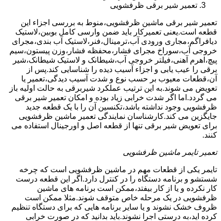
تعمیر شیر برقی ظرفشویی
تعمیر شیر برقی ماشین ظرفشویی،منوط به بررسی اجزاء این
قطعه است.یعنی تعمیرکار باید ضمن وارسی کامل بوبین،لاستیک
دیافراگم،مجاری ورودی آب،ترمینال،فنر،لاستیک آب بندی،مجرای
خروجی آب،سوراخ مجرای فشار،محفظه فشار،وزن پیستون،سیم
پیچ،اهرم آهنی،فیلتر خروجی آب،شیطانک و لاستیک شیطانک،شیر
برقی را عیب یابی و اجزاء آسیب دیده را شناسایی کند.پس از
آن،قطعات معیوب بر حسب نوع و شدت آسیب دیدگی،تعمیر یا
تعویض می شوند.به این ترتیب عملکرد شیربرقی به حالت اولیه باز
می گردد.اما اگر شدت خرابی زیاد بوده و امکان تعمیر شیر برقی
ظرفشویی وجود نداشته باشد،تکنسین آن را با یک قطعه جدید
جایگزین می کند.کارشناسان نمایندگی تعمیر ماشین ظرفشویی
برای تعویض شیر برقی تنها از قطعه اصل و اورجینال استفاده می
کنند.
تعمیر تایمر ماشین ظرفشویی
تایمر یکی از قطعات مهم در ماشین ظرفشویی است که چرخه
شستشو و برنامه دستگاه را در کنترل دارد.اگر این قطعه درست
کار نکرده و یا از کار بیفتد،ممکن است برنامه های ماشین
ظرفشویی در یک مرحله خاص متوقف شوند.مثلا ممکن است
ظروف خشک نشوند و یا سایر برنامه هایی که برای دستگاه تنظیم
کرده اید،به درستی اجرا نشوند.باید بدانید که در صورت خرابی