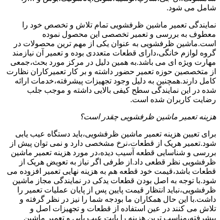
شامل می شود.
نمایندگی تعمیر ماشین ظرفشویی تمام تلاش و تخصص خود را
معطوف به بررسی و تعمیر تخصصی این محصول نموده
است.ماشین ظرفشویی به عنوان یکی از مهم ترین محصولات در
گروه لوازم خانگی،دارای قطعات متعددی بوده و تعمیر آن نیازمند
مهارت ویژه ای می باشد.به همین دلیل در مرکز مورد بحث،جمعی
از متخصصین حوزه تعمیر حضور داشته و بر کار تعمیرکاران نظارت
کامل دارند.همچنین به دلیل وجود تجهیزات پیشرفته،خدمات ارائه
شده در این نمایندگی سطح کیفی بالایی داشته و موجب جلب
رضایت کاربران شده است.
هزینه تعمیر ماشین ظرفشویی چقدر است؟
برای تعیین هزینه تعمیر ماشین ظرفشویی،باید دستگاه عیب یابی
شود.تعمیر هریک از قطعات،نرخ مشخصی دارد و نمی توان پیش از
بررسی و شناسایی قطعه آسیب دیده،در مورد هزینه تعمیر ماشین
ظرفشویی نظر قطعی داد.از طرفی اگر نیاز به تعویض هریک از
قطعات باشد،قیمت خود قطعه هم به هزینه نهایی تعمیر افزوده می
شود.با توجه به اصل بودن قطعات یدکی در نمایندگی مجاز ماشین
ظرفشویی،نباید انتظار قیمت پایین پس از پایان عملیات تعمیر را
داشت.با این حال همکاران ما بودجه شما را نیز در نظر گرفته و
تلاش می کنند در عین استفاده از قطعات و تجهیزات اصل و
پیشرفته،مناسب ترین هزینه را بابت عیب یابی و تعمیر ماشین