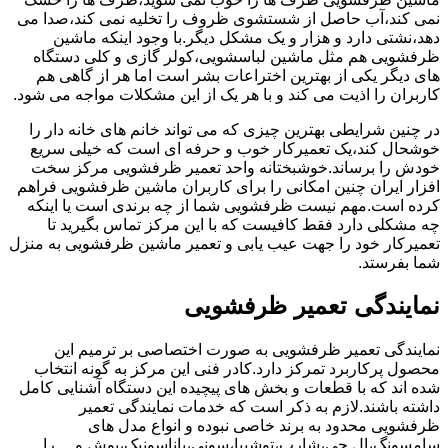
نمی کند،آب حاصل از شستشوی ظروف را تخلیه نمی کند،صدا می
دهد،نشتی دارد و هزار و یک مشکل دیگر.با وجود اینکه ماشین
ظرفشویی هم مثل ماشین لباسشویی،کولر گازی و کلی دستگاه
های دیگر یکی از بهترین اختراعات بشر است اما هر از گاهی هم
کاربران را اذیت می کند و با هر یک از این مشکلات مواجه می شود.
در چنین شرایطی بهترین چیزی که می تواند خانم های خانه دار را
خوشحال کند،یک تعمیرکار خوب و حرفه ای است که خیلی سریع
خودش را برساند.خوشبختانه واحد تعمیر ظرفشویی مرکز سخت
افزار ایران چنین امکانی را برای کاربران ماشین ظرفشویی فراهم
کرده است.مهم نیست ظرفشویی شما از چه برندی است یا اینکه
چه مشکلی دارد فقط کافیست که با این مرکز تماس بگیرید تا
تعمیرکار خود را جهت عیب یابی و تعمیر ماشین ظرفشویی به منزل
شما بفرستد.
نمایندگی تعمیر ظرفشویی
نمایندگی تعمیر ظرفشویی به صورت اختصاصی بر ترمیم این
محصول پرکاربرد تمرکز دارد.کادر فنی این مرکز به گونه انتخاب
شده اند که با قطعات و بخش های پیچیده این دستگاه آشنایی کامل
داشته باشند.لازم به ذکر است که خدمات نمایندگی تعمیر
ظرفشویی محدود به برند خاصی نبوده و انواع مدل های
سامسونگ،ال جی،شارپ،توشیبا،سونی،پاناسونیک،بوش و …را