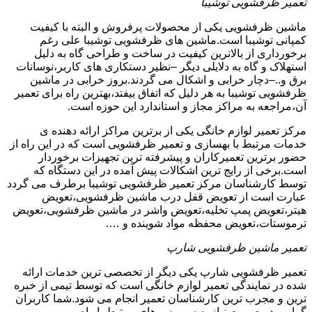
تعمیر ظرفشویی توشیبا
ماشین ظرفشویی یکی از محصولات پرفروش و البته با کیفیت
کمپانی توشیبا است.ماشین های ظرفشویی توشیبا علی رغم
برخورداری از بالاترین کیفیت در ساخت و طراحی گاه به دلیل
استهلاک و گاه به دلایلی دیگر –نظیر دستکاری های کاربر،نوسانات
برق و..–دچار خرابی و اشکال می گردند.بروز خرابی در ماشین
ظرفشویی توشیبا به هر دلیل که اتفاق بیفتد،بهترین راه برای تعمیر
آن،مراجعه به مراکز مجاز و استاندارد این حوزه است.
مرکز تعمیر لوازم خانگی یکی از برترین مراکز ارائه دهنده ی
خدمات مرتبط با بهسازی و تعمیر ظرفشویی است که در این راه از
حضور برترین تعمیرکاران و پیشرفته ترین تجهیزات برخوردار
است.برخی از رایج ترین اشکالات پیش آمده در این دستگاه که
توسط کارشناسان مرکز تعمیر ظرفشویی توشیبا برطرف می گردد
عبارت است از تعویض قفل درب ماشین ظرفشویی،تعویض
هیتر،تعویض پمپ تخلیه،تعویض واشر در ماشین ظرفشویی،تعویض
ترموستات،تعویض محفظه مواد شوینده و ….
تعمیر ماشین ظرفشویی شارپ
تعمیر ظرفشویی شارپ یکی دیگر از تخصصی ترین خدمات ارائه
شده در نمایندگی تعمیر لوازم خانگی است که توسط تیمی از خبره
ترین و مجرب ترین کارشناسان تعمیر انجام می شود.شما کاربران
گرامی در صورت نیاز به سرویس های مرتبط با راه