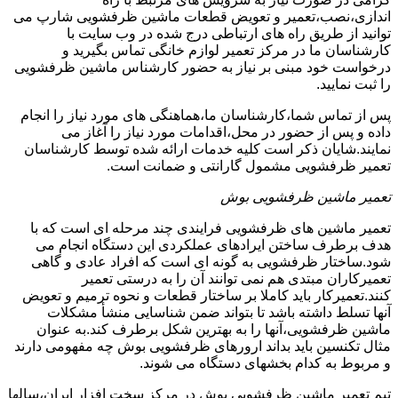
اندازی،نصب،تعمیر و تعویض قطعات ماشین ظرفشویی شارپ می
توانید از طریق راه های ارتباطی درج شده در وب سایت با
کارشناسان ما در مرکز تعمیر لوازم خانگی تماس بگیرید و
درخواست خود مبنی بر نیاز به حضور کارشناس ماشین ظرفشویی
را ثبت نمایید.
پس از تماس شما،کارشناسان ما،هماهنگی های مورد نیاز را انجام
داده و پس از حضور در محل،اقدامات مورد نیاز را آغاز می
نمایند.شایان ذکر است کلیه خدمات ارائه شده توسط کارشناسان
تعمیر ظرفشویی مشمول گارانتی و ضمانت است.
تعمیر ماشین ظرفشویی بوش
تعمیر ماشین های ظرفشویی فرایندی چند مرحله ای است که با
هدف برطرف ساختن ایرادهای عملکردی این دستگاه انجام می
شود.ساختار ظرفشویی به گونه ای است که افراد عادی و گاهی
تعمیرکاران مبتدی هم نمی توانند آن را به درستی تعمیر
کنند.تعمیرکار باید کاملا بر ساختار قطعات و نحوه ترمیم و تعویض
آنها تسلط داشته باشد تا بتواند ضمن شناسایی منشأ مشکلات
ماشین ظرفشویی،آنها را به بهترین شکل برطرف کند.به عنوان
مثال تکنسین باید بداند ارورهای ظرفشویی بوش چه مفهومی دارند
و مربوط به کدام بخشهای دستگاه می شوند.
تیم تعمیر ماشین ظرفشویی بوش در مرکز سخت افزار ایران،سالها