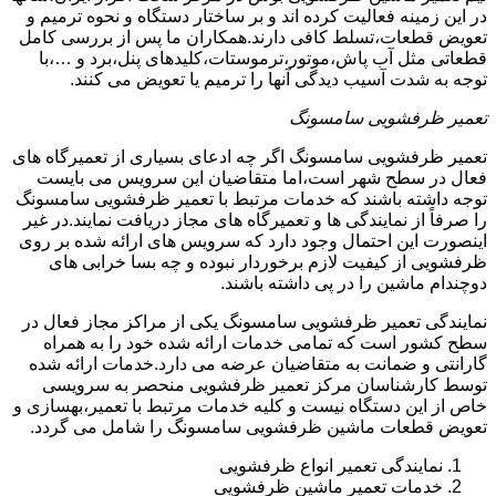
در این زمینه فعالیت کرده اند و بر ساختار دستگاه و نحوه ترمیم و
تعویض قطعات،تسلط کافی دارند.همکاران ما پس از بررسی کامل
قطعاتی مثل آب پاش،موتور،ترموستات،کلیدهای پنل،برد و …،با
توجه به شدت آسیب دیدگی آنها را ترمیم یا تعویض می کنند.
تعمیر ظرفشویی سامسونگ
تعمیر ظرفشویی سامسونگ اگر چه ادعای بسیاری از تعمیرگاه های
فعال در سطح شهر است،اما متقاضیان این سرویس می بایست
توجه داشته باشند که خدمات مرتبط با تعمیر ظرفشویی سامسونگ
را صرفاً از نمایندگی ها و تعمیرگاه های مجاز دریافت نمایند.در غیر
اینصورت این احتمال وجود دارد که سرویس های ارائه شده بر روی
ظرفشویی از کیفیت لازم برخوردار نبوده و چه بسا خرابی های
دوچندام ماشین را در پی داشته باشند.
نمایندگی تعمیر ظرفشویی سامسونگ یکی از مراکز مجاز فعال در
سطح کشور است که تمامی خدمات ارائه شده خود را به همراه
گارانتی و ضمانت به متقاضیان عرضه می دارد.خدمات ارائه شده
توسط کارشناسان مرکز تعمیر ظرفشویی منحصر به سرویسی
خاص از این دستگاه نیست و کلیه خدمات مرتبط با تعمیر،بهسازی و
تعویض قطعات ماشین ظرفشویی سامسونگ را شامل می گردد.
نمایندگی تعمیر انواع ظرفشویی
خدمات تعمیر ماشین ظرفشویی