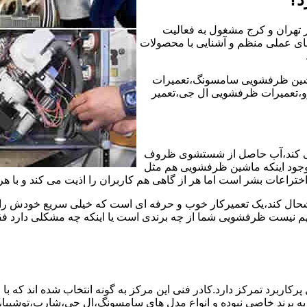
ر تهران و کرج مشغول به فعالیت
ه های عملی منظم و آشنایی با محصولات
شین ظرفشویی سامسونگ،تعمیرات
،تعمیرات ظرفشویی ال جی،تعمیر
ی کند،آب حاصل از شستشوی ظروف
 وجود اینکه ماشین ظرفشویی هم مثل
ختراعات بشر است اما هر از گاهی هم کاربران را اذیت می کند و با ه
خوشحال کند،یک تعمیرکار خوب و حرفه ای است که خیلی سریع خودش را
 نیست ظرفشویی شما از چه برندی است یا اینکه چه مشکلی دارد فقط 
ربرد تمرکز دارد.کادر فنی این مرکز به گونه انتخاب شده اند که با
 به برند خاصی نبوده و انواع مدل های سامسونگ،ال جی،شارپ،توشیب