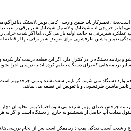
ست.یعنی تعمیرکار باید ضمن وارسی کامل بوبین،لاستیک دیافراگم،م
،فیلتر خروجی آب،شیطانک و لاستیک شیطانک،شیر برقی را عیب یابی 
عملکرد شیربرقی به حالت اولیه باز می گردد.اما اگر شدت خرابی زی
یندگی تعمیر ماشین ظرفشویی برای تعویض شیر برقی تنها از قطعه اصل
برنامه دستگاه را در کنترل دارد.اگر این قطعه درست کار نکرده و 
رنامه هایی که برای دستگاه تنظیم کرده اید،به درستی اجرا نشوند.ب
 وارد دستگاه نمی شوند.اگر تایمر سفت شده و نمی چرخد،بهتر است ب
 تایمر ماشین ظرفشویی و یا تعویض این قطعه می نمایند.
رنامه چرخش،صدای وزوز شنیده می شود،احتمالا پمپ تخلیه آن دچار ایر
سئول هدایت آب حاصل از شستشو به خارج از دستگاه است و اگر به ه
وع و شدت آسیب دیدگی پمپ دارد.ممکن است پس از انجام بررسی های ا