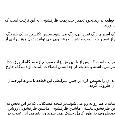
 قطعه ندارند.نحوه تعمیر جت پمپ ظرفشویی به این ترتیب است که
آورند.
 یک اسپری رنگ نقره ایی،رنگ می شود.سپس تکنسین ها یک بلبرینگ
از تعمیر جت پمپ ماشین ظرفشویی می توانید بدون هیچ ایرادی از
ترتیب است که پس از تامین تجهیزات مورد نیاز،دستگاه از برق جدا
رسی داشته باشد.بعد از جدا شدن اتصالات،المنت از دستگاه خارج
 آن را تعویض کرد.در چنین شرایطی این قطعه با نمونه اورجینال
شدن ظروف گردد.
ه با هم رو به رو می شوند.در نتیجه مشکلاتی که در این بخش به
 ماشین ظرفشویی،نشتی ماشین ظرفشویی،ماشین ظرفشویی روشن
نده،ظروف به طور کامل خشک نمی شوند و….تمامی این عیوب در