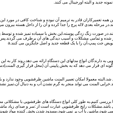
نه جدید و البته اورجینال می کنند.
مه تعمیرکاران قادر به ترمیم آن نبوده و شناخت کافی در مورد این
در مرحله بعدی لاله پرچ را جدا کرده و آن را از داخل هسته بیرون می 
ج کند.در صورت زنگ زدگی پوسته،این بخش با سمباده تمیز شده و توسط
میر شده و تمامی مشکلات و آسیب دیدگی های آن برطرف می گردند.پس 
ویض جت پمپ،آن را با یک قطعه جدید و اصل جایگزین می کنند.a
به دارندگان انواع مدلهای این دستگاه ارائه می دهد.روند کار به این 
نه ای قرار می دهد که به بخش پایینی آن (محل قرار گیری المنت)دست
.البته معمولا امکان تعمیر المنت ماشین ظرفشویی وجود ندارد و باید
.خرابی المنت می تواند منجر به گرم نشدن آب و به دنبال آن،تمیز ن
بررسی کنیم.به طور کلی انواع دستگاه های ظرفشویی با مشکلاتی مشاب
 می باشد.مشکلات رایج ظرفشویی عبارت است از :سر و صدای زیاد
می شود،ماشین با آب پر نمی شود،مسدود شدن پخش کننده مواد شوی