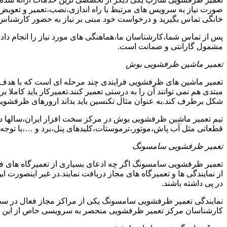
صورت نیاز به سرویس های مرتبط با راه اندازی،نصب،تعمیر و تعویض
خانگی تماس بگیرید و درخواست خود مبنی بر نیاز به حضور کارشناس
پس از تماس شما،کارشناسان ما،هماهنگی های مورد نیاز را انجام دا
مشمول گارانتی و ضمانت است.
تعمیر ماشین ظرفشویی بوش
تعمیر ماشین های ظرفشویی فرایندی چند مرحله ای است که با هدف 
مبتدی هم نمی توانند آن را به درستی تعمیر کنند.تعمیرکار باید کامل
شکل برطرف کند.به عنوان مثال تکنسین باید بداند ارورهای ظرفشوی
تیم تعمیر ماشین ظرفشویی بوش در مرکز سخت افزار ایران،سالها در 
قطعاتی مثل آب پاش،موتور،ترموستات،کلیدهای پنل،برد و …،با توجه ب
تعمیر ظرفشویی سامسونگ
تعمیر ظرفشویی سامسونگ اگر چه ادعای بسیاری از تعمیرگاه های ف
از نمایندگی ها و تعمیرگاه های مجاز دریافت نمایند.در غیر اینصورت
در پی داشته باشند.
نمایندگی تعمیر ظرفشویی سامسونگ یکی از مراکز مجاز فعال در سط
کارشناسان مرکز تعمیر ظرفشویی منحصر به سرویسی خاص از این د