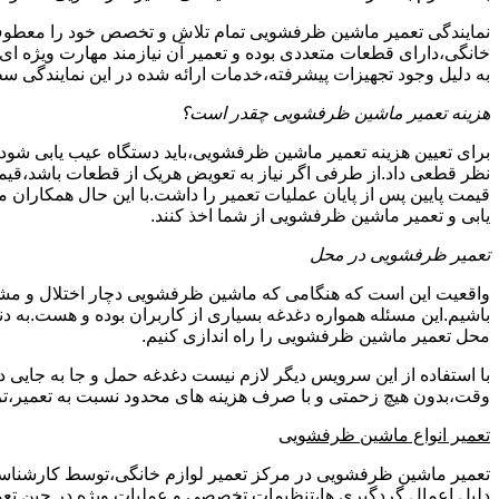
نمایندگی تعمیر ماشین ظرفشویی تمام تلاش و تخصص خود را معطوف
خانگی،دارای قطعات متعددی بوده و تعمیر آن نیازمند مهارت ویژه ا
به دلیل وجود تجهیزات پیشرفته،خدمات ارائه شده در این نمایندگی
هزینه تعمیر ماشین ظرفشویی چقدر است؟
برای تعیین هزینه تعمیر ماشین ظرفشویی،باید دستگاه عیب یابی شو
نظر قطعی داد.از طرفی اگر نیاز به تعویض هریک از قطعات باشد،قیمت
قیمت پایین پس از پایان عملیات تعمیر را داشت.با این حال همکاران 
یابی و تعمیر ماشین ظرفشویی از شما اخذ کنند.
تعمیر ظرفشویی در محل
واقعیت این است که هنگامی که ماشین ظرفشویی دچار اختلال و مشکل
باشیم.این مسئله همواره دغدغه بسیاری از کاربران بوده و هست.به
محل تعمیر ماشین ظرفشویی را راه اندازی کنیم.
با استفاده از این سرویس دیگر لازم نیست دغدغه حمل و جا به جایی 
وقت،بدون هیچ زحمتی و با صرف هزینه های محدود نسبت به تعمیر،تر
تعمیر انواع ماشین ظرفشویی
تعمیر ماشین ظرفشویی در مرکز تعمیر لوازم خانگی،توسط کارشناسان کا
دلیل اِعمال گردگیری ها،تنظیمات تخصصی و عملیات ویژه در حین تعمی