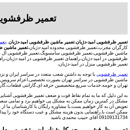
تعمیر ظرفشویی
تعمیر ظرفشویی امید-دژبان
،
تعمیر ماشین ظرفشویی امید-دژبان
،
تعم
کارگران مجرب،تعمیر ظرفشویی محدوده امید-دژبان،
تعمیر ماشین ظ
ماشین ظرفشویی،تعمیر ظرفشویی سامسونگ،تعمیر ظرفشویی ال جی،تع
ظرفشویی در امید-دژبان،راهنمای تعمیر ظرفشویی در امید-دژبان،
تعمیر ظرفشویی منزل در امید-دژبان،
تعمیر ظرفشویی
با توجه به داشتن شعب متعدد در سراسر ایران و نزد
ماشین ظرفشویی در سراسر تهران بصورت تخصصی.اعزام سرویس کا
تهران و حومه.خدمات سریع.متخصصین حرفه ای.گارانتی قطعات،گارا
به این دلیل که ما به تمام نقاط قوت و ضعف تعمیر ظرفشویی آشنایی
مشکل در کمترین زمان ممکن به مشکل پی خواهیم برد و تمامی سعی 
تعویض آن به کار خواهیم بست.با مشاوره رایگان با کارشناسان ما از خ
ممکن است با.راهنمایی بدون هزینه مشکل و عیب دستگاه خود را پیدا ک
09109131734 آقای حبیب محمدی باشید
تعمیر ظرفشویی چه کارشناسان متخصص دار