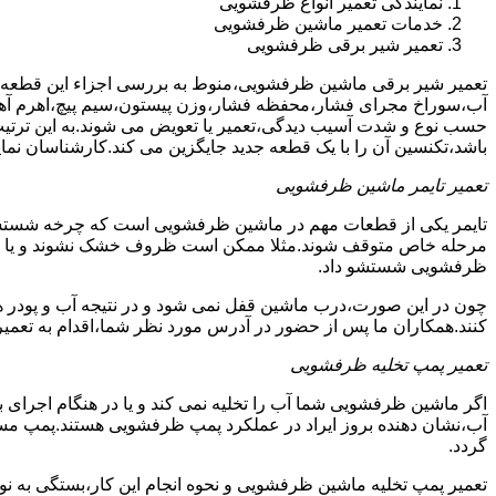
نمایندگی تعمیر انواع ظرفشویی
خدمات تعمیر ماشین ظرفشویی
تعمیر شیر برقی ظرفشویی
تعمیر شیر برقی ماشین ظرفشویی،منوط به بررسی اجزاء این قطعه ا
آب،سوراخ مجرای فشار،محفظه فشار،وزن پیستون،سیم پیچ،اهرم آهنی
حسب نوع و شدت آسیب دیدگی،تعمیر یا تعویض می شوند.به این ترتیب 
باشد،تکنسین آن را با یک قطعه جدید جایگزین می کند.کارشناسان نما
تعمیر تایمر ماشین ظرفشویی
تایمر یکی از قطعات مهم در ماشین ظرفشویی است که چرخه شستشو و 
مرحله خاص متوقف شوند.مثلا ممکن است ظروف خشک نشوند و یا سایر ب
ظرفشویی شستشو داد.
چون در این صورت،درب ماشین قفل نمی شود و در نتیجه آب و پودر هم
کنند.همکاران ما پس از حضور در آدرس مورد نظر شما،اقدام به تعمیر
تعمیر پمپ تخلیه ظرفشویی
اگر ماشین ظرفشویی شما آب را تخلیه نمی کند و یا در هنگام اجرای ب
آب،نشان دهنده بروز ایراد در عملکرد پمپ ظرفشویی هستند.پمپ م
گردد.
تعمیر پمپ تخلیه ماشین ظرفشویی و نحوه انجام این کار،بستگی به ن