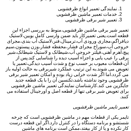
نمایندگی تعمیر انواع ظرفشویی
خدمات تعمیر ماشین ظرفشویی
تعمیر شیر برقی ظرفشویی
تعمیر شیر برقی ماشین ظرفشویی،منوط به بررسی اجزاء این
قطعه است.یعنی تعمیرکار باید ضمن وارسی کامل بوبین،لاستیک
دیافراگم،مجاری ورودی آب،ترمینال،فنر،لاستیک آب بندی،مجرای
خروجی آب،سوراخ مجرای فشار،محفظه فشار،وزن پیستون،سیم
پیچ،اهرم آهنی،فیلتر خروجی آب،شیطانک و لاستیک شیطانک،شیر
برقی را عیب یابی و اجزاء آسیب دیده را شناسایی کند.پس از
آن،قطعات معیوب بر حسب نوع و شدت آسیب دیدگی،تعمیر یا
تعویض می شوند.به این ترتیب عملکرد شیربرقی به حالت اولیه باز
می گردد.اما اگر شدت خرابی زیاد بوده و امکان تعمیر شیر برقی
ظرفشویی وجود نداشته باشد،تکنسین آن را با یک قطعه جدید
جایگزین می کند.کارشناسان نمایندگی تعمیر ماشین ظرفشویی
برای تعویض شیر برقی تنها از قطعه اصل و اورجینال استفاده می
کنند.
تعمیر تایمر ماشین ظرفشویی
تایمر یکی از قطعات مهم در ماشین ظرفشویی است که چرخه
شستشو و برنامه دستگاه را در کنترل دارد.اگر این قطعه درست
کار نکرده و یا از کار بیفتد،ممکن است برنامه های ماشین