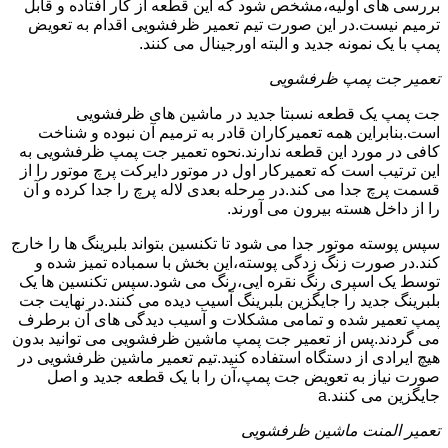
بررسی های اولیه،مشخص شود که این قطعه از کار افتاده و قابل
ترمیم نیست.در این صورت تیم تعمیر ظرفشویی اقدام به تعویض
پمپ با یک نمونه جدید و البته اورجینال می کنند.
تعمیر جت پمپ ظرفشویی
جت پمپ یک قطعه نسبتا جدید در ماشین های ظرفشویی
است.بنابراین همه تعمیرکاران قادر به ترمیم آن نبوده و شناخت
کافی در مورد این قطعه ندارند.نحوه تعمیر جت پمپ ظرفشویی به
این ترتیب است که تعمیرکار اول در موتور دایرکت پرچ موتور را از
قسمت پرچ جدا می کند.در مرحله بعدی لاله پرچ را جدا کرده و آن
را از داخل هسته بیرون می آورند.
سپس پوسته موتور جدا می شود تا تکنسین بتواند بلبرینگ ها را خارج
کند.در صورت زنگ زدگی پوسته،این بخش با سمباده تمیز شده و
توسط یک اسپری رنگ نقره ایی،رنگ می شود.سپس تکنسین ها یک
بلبرینگ جدید را جایگزین بلبرینگ آسیب دیده می کنند.در نهایت جت
پمپ تعمیر شده و تمامی مشکلات و آسیب دیدگی های آن برطرف
می گردند.پس از تعمیر جت پمپ ماشین ظرفشویی می توانید بدون
هیچ ایرادی از دستگاه استفاده کنید.تیم تعمیر ماشین ظرفشویی در
صورت نیاز به تعویض جت پمپ،آن را با یک قطعه جدید و اصل
جایگزین می کنند.a
تعمیر المنت ماشین ظرفشویی