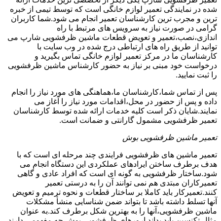
شده در نمایندگی تعمیر لوازم خانگی است که توسط تیمی از خبره
ترین و مجرب ترین کارشناسان تعمیر انجام می شود.شما کاربران
گرامی در صورت نیاز به سرویس های مرتبط با راه
اندازی،نصب،تعمیر و تعویض قطعات ماشین ظرفشویی شارپ می
توانید از طریق راه های ارتباطی درج شده در وب سایت با
کارشناسان ما در مرکز تعمیر لوازم خانگی تماس بگیرید و
درخواست خود مبنی بر نیاز به حضور کارشناس ماشین ظرفشویی
را ثبت نمایید.
پس از تماس شما،کارشناسان ما،هماهنگی های مورد نیاز را انجام
داده و پس از حضور در محل،اقدامات مورد نیاز را آغاز می
نمایند.شایان ذکر است کلیه خدمات ارائه شده توسط کارشناسان
تعمیر ظرفشویی مشمول گارانتی و ضمانت است.
تعمیر ماشین ظرفشویی بوش
تعمیر ماشین های ظرفشویی فرایندی چند مرحله ای است که با
هدف برطرف ساختن ایرادهای عملکردی این دستگاه انجام می
شود.ساختار ظرفشویی به گونه ای است که افراد عادی و گاهی
تعمیرکاران مبتدی هم نمی توانند آن را به درستی تعمیر
کنند.تعمیرکار باید کاملا بر ساختار قطعات و نحوه ترمیم و تعویض
آنها تسلط داشته باشد تا بتواند ضمن شناسایی منشأ مشکلات
ماشین ظرفشویی،آنها را به بهترین شکل برطرف کند.به عنوان
مثال تکنسین باید بداند ارورهای ظرفشویی بوش چه مفهومی دارند