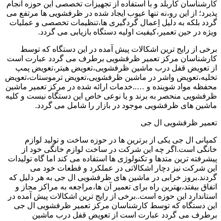
کارشناسان کاربلد و با استفاده از تجهیزات تخصصی این حوزه انجام
پذیرد؛ از این رو،نه تنها عیوب ایجاد شده در ظرفشویی ها مرتفع می
گردد بلکه به دلیل اِعمال گردگیری ها،تنظیمات تخصصی و عملیات
ویژه در حین تعمیر،کیفیت اولیه دستگاه بازیابی می گردد.
برخی از رایج ترین اشکالات پیش آمده در این دستگاه که توسط
کارشناسان مرکز تعمیر ظرفشویی برطرف می گردد عبارت است
از تعویض قفل درب ماشین ظرفشویی،تعویض هیتر،تعویض پمپ
تخلیه،تعویض واشر در ماشین ظرفشویی،تعویض ترموستات،تعویض
محفظه مواد شوینده و …..خدمات ارائه شده در مرکز تعمیر ماشین
ظرفشویی منحصر به برند و یا نوعی خاص این دستگاه نیست و کلیه
ماشین های ظرفشویی موجود در بازار را شامل می گردد.
تعمیر ظرفشویی ال جی
کمپانی ال جی یکی از برترین ها در حوزه ساخت و تولید لوازم
خانگی است.اگر چه این شرکت در ساخت لوازم خانگی خود از
پیشرفته ترین متدها و تکنولوژی ها استفاده می کند اما گاه تولیدات
این شرکت نیز دچار اشکالاتی در عملکرد و قطعات خود می
گردند.بروز خرابی در ماشین های ظرفشویی ال جی به هر دلیل که
اتفاق بیفتد،بهترین راه برای تعمیر آن ها،مراجعه به مراکز مجاز و
استاندارد این حوزه است..برخی از رایج ترین اشکالات پیش آمده در
این دستگاه که توسط کارشناسان مرکز تعمیر ظرفشویی ال جی
برطرف می گردد عبارت است از تعویض قفل درب ماشین