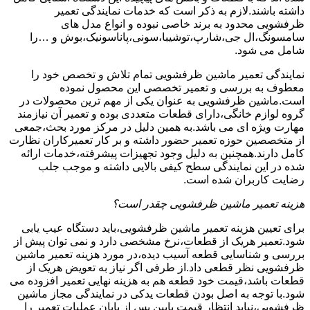
داشته باشند.لازم به ذکر است که خدمات نمایندگی تعمیر
ظرفشویی محدود به برند خاصی نبوده و انواع مدل های
سامسونگ،ال جی،شارپ،توشیبا،سونی،پاناسونیک،بوش و …را
شامل می شود.
نمایندگی تعمیر ماشین ظرفشویی تمام تلاش و تخصص خود را
معطوف به بررسی و تعمیر تخصصی این محصول نموده
است.ماشین ظرفشویی به عنوان یکی از مهم ترین محصولات در
گروه لوازم خانگی،دارای قطعات متعددی بوده و تعمیر آن نیازمند
مهارت ویژه ای می باشد.به همین دلیل در مرکز مورد بحث،جمعی
از متخصصین حوزه تعمیر حضور داشته و بر کار تعمیرکاران نظارت
کامل دارند.همچنین به دلیل وجود تجهیزات پیشرفته،خدمات ارائه
شده در این نمایندگی سطح کیفی بالایی داشته و موجب جلب
رضایت کاربران شده است.
هزینه تعمیر ماشین ظرفشویی چقدر است؟
برای تعیین هزینه تعمیر ماشین ظرفشویی،باید دستگاه عیب یابی
شود.تعمیر هریک از قطعات،نرخ مشخصی دارد و نمی توان پیش از
بررسی و شناسایی قطعه آسیب دیده،در مورد هزینه تعمیر ماشین
ظرفشویی نظر قطعی داد.از طرفی اگر نیاز به تعویض هریک از
قطعات باشد،قیمت خود قطعه هم به هزینه نهایی تعمیر افزوده می
شود.با توجه به اصل بودن قطعات یدکی در نمایندگی مجاز ماشین
ظرفشویی،نباید انتظار قیمت پایین پس از پایان عملیات تعمیر را