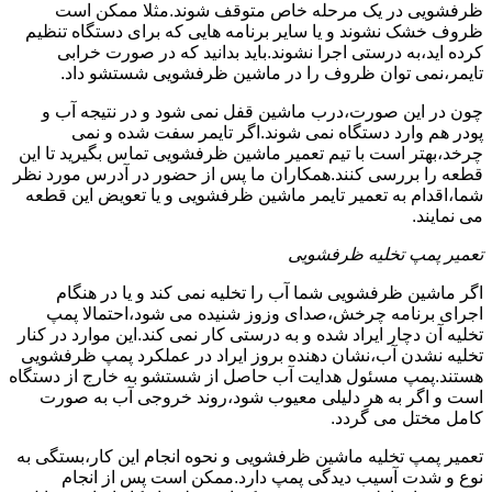
ظرفشویی در یک مرحله خاص متوقف شوند.مثلا ممکن است
ظروف خشک نشوند و یا سایر برنامه هایی که برای دستگاه تنظیم
کرده اید،به درستی اجرا نشوند.باید بدانید که در صورت خرابی
تایمر،نمی توان ظروف را در ماشین ظرفشویی شستشو داد.
چون در این صورت،درب ماشین قفل نمی شود و در نتیجه آب و
پودر هم وارد دستگاه نمی شوند.اگر تایمر سفت شده و نمی
چرخد،بهتر است با تیم تعمیر ماشین ظرفشویی تماس بگیرید تا این
قطعه را بررسی کنند.همکاران ما پس از حضور در آدرس مورد نظر
شما،اقدام به تعمیر تایمر ماشین ظرفشویی و یا تعویض این قطعه
می نمایند.
تعمیر پمپ تخلیه ظرفشویی
اگر ماشین ظرفشویی شما آب را تخلیه نمی کند و یا در هنگام
اجرای برنامه چرخش،صدای وزوز شنیده می شود،احتمالا پمپ
تخلیه آن دچار ایراد شده و به درستی کار نمی کند.این موارد در کنار
تخلیه نشدن آب،نشان دهنده بروز ایراد در عملکرد پمپ ظرفشویی
هستند.پمپ مسئول هدایت آب حاصل از شستشو به خارج از دستگاه
است و اگر به هر دلیلی معیوب شود،روند خروجی آب به صورت
کامل مختل می گردد.
تعمیر پمپ تخلیه ماشین ظرفشویی و نحوه انجام این کار،بستگی به
نوع و شدت آسیب دیدگی پمپ دارد.ممکن است پس از انجام