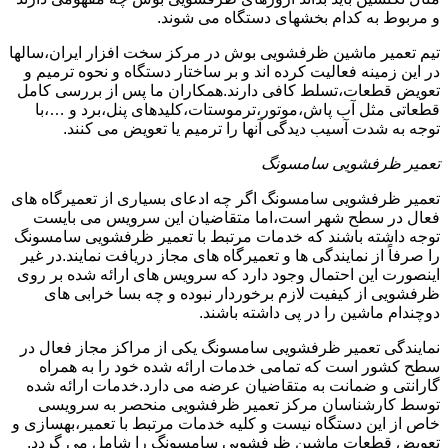
و مربوط به کدام بخشهای دستگاه می شوند.
تیم تعمیر ماشین ظرفشویی بوش در مرکز سخت افزار ایران،سالها
در این زمینه فعالیت کرده اند و بر ساختار دستگاه و نحوه ترمیم و
تعویض قطعات،تسلط کافی دارند.همکاران ما پس از بررسی کامل
قطعاتی مثل آب پاش،موتور،ترموستات،کلیدهای پنل،برد و …،با
توجه به شدت آسیب دیدگی آنها را ترمیم یا تعویض می کنند.
تعمیر ظرفشویی سامسونگ
تعمیر ظرفشویی سامسونگ اگر چه ادعای بسیاری از تعمیرگاه های
فعال در سطح شهر است،اما متقاضیان این سرویس می بایست
توجه داشته باشند که خدمات مرتبط با تعمیر ظرفشویی سامسونگ
را صرفاً از نمایندگی ها و تعمیرگاه های مجاز دریافت نمایند.در غیر
اینصورت این احتمال وجود دارد که سرویس های ارائه شده بر روی
ظرفشویی از کیفیت لازم برخوردار نبوده و چه بسا خرابی های
دوچندام ماشین را در پی داشته باشند.
نمایندگی تعمیر ظرفشویی سامسونگ یکی از مراکز مجاز فعال در
سطح کشور است که تمامی خدمات ارائه شده خود را به همراه
گارانتی و ضمانت به متقاضیان عرضه می دارد.خدمات ارائه شده
توسط کارشناسان مرکز تعمیر ظرفشویی منحصر به سرویسی
خاص از این دستگاه نیست و کلیه خدمات مرتبط با تعمیر،بهسازی و
تعویض قطعات ماشین ظرفشویی سامسونگ را شامل می گردد.