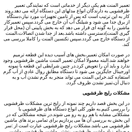
تعمیر المنت هم یکی دیگر از خدماتی است که نمایندگی تعمیر
ظرفشویی به دارندگان انواع مدلهای این دستگاه ارائه می دهد.روند
کار به این ترتیب است که پس از تامین تجهیزات مورد نیاز،دستگاه
از برق جدا می شود و شیلنگ آب آن خارج می گردد.سپس تعمیرکار
ماشین را به گونه ای قرار می دهد که به بخش پایینی آن (محل قرار
گیری المنت)دسترسی داشته باشد.بعد از جدا شدن اتصالات،المنت
از دستگاه خارج می گردد.سپس تکنسین المنت را کاملا بررسی می
کند.
در صورت امکان تعمیر،بخش های آسیب دیده این قطعه ترمیم
خواهند شد.البته معمولا امکان تعمیر المنت ماشین ظرفشویی وجود
ندارد و باید آن را تعویض کرد.در چنین شرایطی این قطعه با نمونه
اورجینال جایگزین می شود تا دستگاه مطابق روال عادی از آب گرم
استفاده کند.خرابی المنت می تواند منجر به گرم نشدن آب و به
دنبال آن،تمیز نشدن ظروف گردد.
مشکلات رایج ظرفشویی
در این بخش قصد داریم چند نمونه از رایج ترین مشکلات ظرفشویی
را بررسی کنیم.به طور کلی انواع دستگاه های ظرفشویی با
مشکلاتی مشابه با هم رو به رو می شوند.در نتیجه مشکلاتی که در
این بخش به بررسی آن ها می پردازیم برای تمامی برند های ماشین
ظرفشویی می باشد.مشکلات رایج ظرفشویی عبارت است از :سر
و صدای زیاد ماشین ظرفشویی،نشتی ماشین ظرفشویی،ماشین