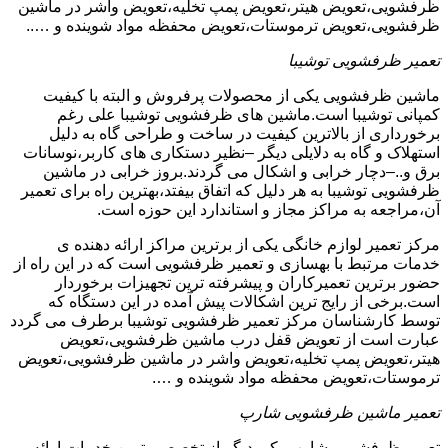
ظرفشویی،تعویض هیتر،تعویض پمپ تخلیه،تعویض واشر در ماشین
ظرفشویی،تعویض ترموستات،تعویض محفظه مواد شوینده و …..
تعمیر ظرفشویی توشیبا
ماشین ظرفشویی یکی از محصولات پرفروش و البته با کیفیت
کمپانی توشیبا است.ماشین های ظرفشویی توشیبا علی رغم
برخورداری از بالاترین کیفیت در ساخت و طراحی گاه به دلیل
استهلاک و گاه به دلایلی دیگر –نظیر دستکاری های کاربر،نوسانات
برق و..–دچار خرابی و اشکال می گردند.بروز خرابی در ماشین
ظرفشویی توشیبا به هر دلیل که اتفاق بیفتد،بهترین راه برای تعمیر
آن،مراجعه به مراکز مجاز و استاندارد این حوزه است.
مرکز تعمیر لوازم خانگی یکی از برترین مراکز ارائه دهنده ی
خدمات مرتبط با بهسازی و تعمیر ظرفشویی است که در این راه از
حضور برترین تعمیرکاران و پیشرفته ترین تجهیزات برخوردار
است.برخی از رایج ترین اشکالات پیش آمده در این دستگاه که
توسط کارشناسان مرکز تعمیر ظرفشویی توشیبا برطرف می گردد
عبارت است از تعویض قفل درب ماشین ظرفشویی،تعویض
هیتر،تعویض پمپ تخلیه،تعویض واشر در ماشین ظرفشویی،تعویض
ترموستات،تعویض محفظه مواد شوینده و ….
تعمیر ماشین ظرفشویی شارپ
تعمیر ظرفشویی شارپ یکی دیگر از تخصصی ترین خدمات ارائه