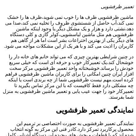
تعمیر ظرفشویی
ماشین ظرفشویی ظرف ها را خوب نمی شوید،ظرف ها را خشک
نمی کند،آب حاصل از شستشوی ظروف را تخلیه نمی کند،صدا می
دهد،نشتی دارد و هزار و یک مشکل دیگر.با وجود اینکه ماشین
ظرفشویی هم مثل ماشین لباسشویی،کولر گازی و کلی دستگاه
های دیگر یکی از بهترین اختراعات بشر است اما هر از گاهی هم
کاربران را اذیت می کند و با هر یک از این مشکلات مواجه می شود.
در چنین شرایطی بهترین چیزی که می تواند خانم های خانه دار را
خوشحال کند،یک تعمیرکار خوب و حرفه ای است که خیلی سریع
خودش را برساند.خوشبختانه واحد تعمیر ظرفشویی مرکز سخت
افزار ایران چنین امکانی را برای کاربران ماشین ظرفشویی فراهم
کرده است.مهم نیست ظرفشویی شما از چه برندی است یا اینکه
چه مشکلی دارد فقط کافیست که با این مرکز تماس بگیرید تا
تعمیرکار خود را جهت عیب یابی و تعمیر ماشین ظرفشویی به منزل
شما بفرستد.
نمایندگی تعمیر ظرفشویی
نمایندگی تعمیر ظرفشویی به صورت اختصاصی بر ترمیم این
محصول پرکاربرد تمرکز دارد.کادر فنی این مرکز به گونه انتخاب
شده اند که با قطعات و بخش های پیچیده این دستگاه آشنایی کامل