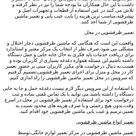
داشت.با این حال همکاران ما بودجه شما را نیز در نظر گرفته و
تلاش می کنند در عین استفاده از قطعات و تجهیزات اصل و
پیشرفته،مناسب ترین هزینه را بابت عیب یابی و تعمیر ماشین
ظرفشویی از شما اخذ کنند.
تعمیر ظرفشویی در محل
واقعیت این است که هنگامی که ماشین ظرفشویی دچار اختلال و
مشکلی می شود،صرف نظر از انتخاب یک مرکز معتبر و استاندارد
برای دریافت خدمات باید فکری به حال جابه جایی و حمل دستگاه
داشته باشیم.این مسئله همواره دغدغه بسیاری از کاربران بوده و
هست.به دنبال درخواست های مکرر کاربران مبنی بر حضور تعمیر
کار در محل و منزل برای اجرای تعمیر ظرفشویی،تصمیم گرفتیم
که سرویس در محل تعمیر ماشین ظرفشویی را راه اندازی کنیم.
با استفاده از این سرویس دیگر لازم نیست دغدغه حمل و جا به جایی
دستگاه را داشته باشید.می توانید با یک تماس تلفنی ساده و ثبت
درخواست خود برای استفاده از تعمیر ظرفشویی در محل،در اسرع
وقت،بدون هیچ زحمتی و با صرف هزینه های محدود نسبت به
تعمیر،ترمیم و عیب یابی ماشین ظرفشویی خود اقدام کنید.
تعمیر انواع ماشین ظرفشویی
تعمیر ماشین ظرفشویی در مرکز تعمیر لوازم خانگی،توسط