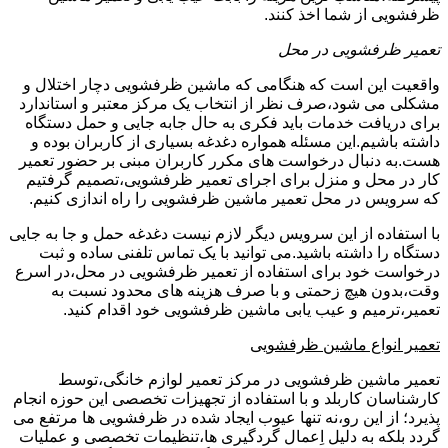
ظرفشویی از شما اخذ کنند.
تعمیر ظرفشویی در محل
واقعیت این است که هنگامی که ماشین ظرفشویی دچار اختلال و
مشکلی می شود،صرف نظر از انتخاب یک مرکز معتبر و استاندارد
برای دریافت خدمات باید فکری به حال جابه جایی و حمل دستگاه
داشته باشیم.این مسئله همواره دغدغه بسیاری از کاربران بوده و
هست.به دنبال درخواست های مکرر کاربران مبنی بر حضور تعمیر
کار در محل و منزل برای اجرای تعمیر ظرفشویی،تصمیم گرفتیم
که سرویس در محل تعمیر ماشین ظرفشویی را راه اندازی کنیم.
با استفاده از این سرویس دیگر لازم نیست دغدغه حمل و جا به جایی
دستگاه را داشته باشید.می توانید با یک تماس تلفنی ساده و ثبت
درخواست خود برای استفاده از تعمیر ظرفشویی در محل،در اسرع
وقت،بدون هیچ زحمتی و با صرف هزینه های محدود نسبت به
تعمیر،ترمیم و عیب یابی ماشین ظرفشویی خود اقدام کنید.
تعمیر انواع ماشین ظرفشویی
تعمیر ماشین ظرفشویی در مرکز تعمیر لوازم خانگی،توسط
کارشناسان کاربلد و با استفاده از تجهیزات تخصصی این حوزه انجام
پذیرد؛ از این رو،نه تنها عیوب ایجاد شده در ظرفشویی ها مرتفع می
گردد بلکه به دلیل اِعمال گردگیری ها،تنظیمات تخصصی و عملیات