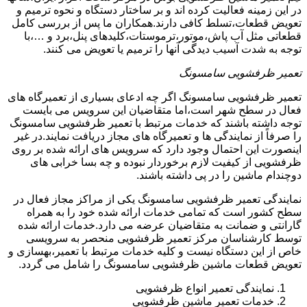
در این زمینه فعالیت کرده اند و بر ساختار دستگاه و نحوه ترمیم و
تعویض قطعات،تسلط کافی دارند.همکاران ما پس از بررسی کامل
قطعاتی مثل آب پاش،موتور،ترموستات،کلیدهای پنل،برد و …،با
توجه به شدت آسیب دیدگی آنها را ترمیم یا تعویض می کنند.
تعمیر ظرفشویی سامسونگ
تعمیر ظرفشویی سامسونگ اگر چه ادعای بسیاری از تعمیرگاه های
فعال در سطح شهر است،اما متقاضیان این سرویس می بایست
توجه داشته باشند که خدمات مرتبط با تعمیر ظرفشویی سامسونگ
را صرفاً از نمایندگی ها و تعمیرگاه های مجاز دریافت نمایند.در غیر
اینصورت این احتمال وجود دارد که سرویس های ارائه شده بر روی
ظرفشویی از کیفیت لازم برخوردار نبوده و چه بسا خرابی های
دوچندام ماشین را در پی داشته باشند.
نمایندگی تعمیر ظرفشویی سامسونگ یکی از مراکز مجاز فعال در
سطح کشور است که تمامی خدمات ارائه شده خود را به همراه
گارانتی و ضمانت به متقاضیان عرضه می دارد.خدمات ارائه شده
توسط کارشناسان مرکز تعمیر ظرفشویی منحصر به سرویسی
خاص از این دستگاه نیست و کلیه خدمات مرتبط با تعمیر،بهسازی و
تعویض قطعات ماشین ظرفشویی سامسونگ را شامل می گردد.
نمایندگی تعمیر انواع ظرفشویی
خدمات تعمیر ماشین ظرفشویی