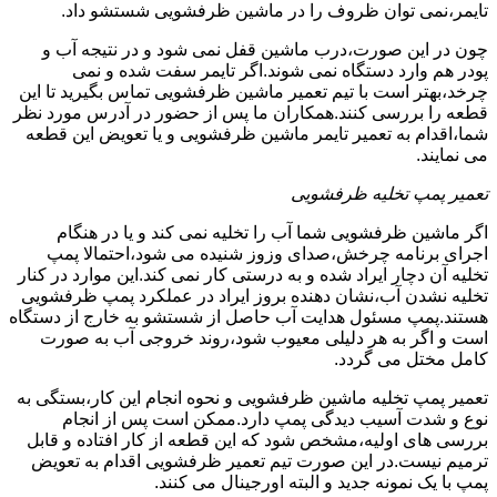
تایمر،نمی توان ظروف را در ماشین ظرفشویی شستشو داد.
چون در این صورت،درب ماشین قفل نمی شود و در نتیجه آب و
پودر هم وارد دستگاه نمی شوند.اگر تایمر سفت شده و نمی
چرخد،بهتر است با تیم تعمیر ماشین ظرفشویی تماس بگیرید تا این
قطعه را بررسی کنند.همکاران ما پس از حضور در آدرس مورد نظر
شما،اقدام به تعمیر تایمر ماشین ظرفشویی و یا تعویض این قطعه
می نمایند.
تعمیر پمپ تخلیه ظرفشویی
اگر ماشین ظرفشویی شما آب را تخلیه نمی کند و یا در هنگام
اجرای برنامه چرخش،صدای وزوز شنیده می شود،احتمالا پمپ
تخلیه آن دچار ایراد شده و به درستی کار نمی کند.این موارد در کنار
تخلیه نشدن آب،نشان دهنده بروز ایراد در عملکرد پمپ ظرفشویی
هستند.پمپ مسئول هدایت آب حاصل از شستشو به خارج از دستگاه
است و اگر به هر دلیلی معیوب شود،روند خروجی آب به صورت
کامل مختل می گردد.
تعمیر پمپ تخلیه ماشین ظرفشویی و نحوه انجام این کار،بستگی به
نوع و شدت آسیب دیدگی پمپ دارد.ممکن است پس از انجام
بررسی های اولیه،مشخص شود که این قطعه از کار افتاده و قابل
ترمیم نیست.در این صورت تیم تعمیر ظرفشویی اقدام به تعویض
پمپ با یک نمونه جدید و البته اورجینال می کنند.