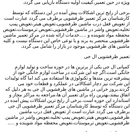
ویژه در حین تعمیر،کیفیت اولیه دستگاه بازیابی می گردد.
برخی از رایج ترین اشکالات پیش آمده در این دستگاه که توسط
کارشناسان مرکز تعمیر ظرفشویی برطرف می گردد عبارت است
از تعویض قفل درب ماشین ظرفشویی،تعویض هیتر،تعویض پمپ
تخلیه،تعویض واشر در ماشین ظرفشویی،تعویض ترموستات،تعویض
محفظه مواد شوینده و …..خدمات ارائه شده در مرکز تعمیر ماشین
ظرفشویی منحصر به برند و یا نوعی خاص این دستگاه نیست و کلیه
ماشین های ظرفشویی موجود در بازار را شامل می گردد.
تعمیر ظرفشویی ال جی
کمپانی ال جی یکی از برترین ها در حوزه ساخت و تولید لوازم
خانگی است.اگر چه این شرکت در ساخت لوازم خانگی خود از
پیشرفته ترین متدها و تکنولوژی ها استفاده می کند اما گاه تولیدات
این شرکت نیز دچار اشکالاتی در عملکرد و قطعات خود می
گردند.بروز خرابی در ماشین های ظرفشویی ال جی به هر دلیل که
اتفاق بیفتد،بهترین راه برای تعمیر آن ها،مراجعه به مراکز مجاز و
استاندارد این حوزه است..برخی از رایج ترین اشکالات پیش آمده در
این دستگاه که توسط کارشناسان مرکز تعمیر ظرفشویی ال جی
برطرف می گردد عبارت است از تعویض قفل درب ماشین
ظرفشویی،تعویض هیتر،تعویض پمپ تخلیه،تعویض واشر در ماشین
ظرفشویی،تعویض ترموستات،تعویض محفظه مواد شوینده و …..