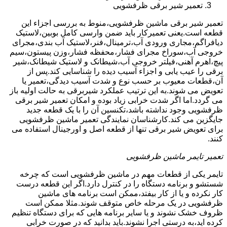
تعمیر شیر برقی ظرفشویی
تعمیر شیر برقی ماشین ظرفشویی،منوط به بررسی اجزاء این
قطعه است.یعنی تعمیرکار باید ضمن وارسی کامل بوبین،لاستیک
دیافراگم،مجاری ورودی آب،ترمینال،فنر،لاستیک آب بندی،مجرای
خروجی آب،سوراخ مجرای فشار،محفظه فشار،وزن پیستون،سیم
پیچ،اهرم آهنی،فیلتر خروجی آب،شیطانک و لاستیک شیطانک،شیر
برقی را عیب یابی و اجزاء آسیب دیده را شناسایی کند.پس از
آن،قطعات معیوب بر حسب نوع و شدت آسیب دیدگی،تعمیر یا
تعویض می شوند.به این ترتیب عملکرد شیربرقی به حالت اولیه باز
می گردد.اما اگر شدت خرابی زیاد بوده و امکان تعمیر شیر برقی
ظرفشویی وجود نداشته باشد،تکنسین آن را با یک قطعه جدید
جایگزین می کند.کارشناسان نمایندگی تعمیر ماشین ظرفشویی
برای تعویض شیر برقی تنها از قطعه اصل و اورجینال استفاده می
کنند.
تعمیر تایمر ماشین ظرفشویی
تایمر یکی از قطعات مهم در ماشین ظرفشویی است که چرخه
شستشو و برنامه دستگاه را در کنترل دارد.اگر این قطعه درست
کار نکرده و یا از کار بیفتد،ممکن است برنامه های ماشین
ظرفشویی در یک مرحله خاص متوقف شوند.مثلا ممکن است
ظروف خشک نشوند و یا سایر برنامه هایی که برای دستگاه تنظیم
کرده اید،به درستی اجرا نشوند.باید بدانید که در صورت خرابی