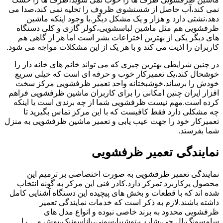
نمی کند،آب حاصل از شستشوی ظروف را تخلیه نمی کند،صدا می
دهد،نشتی دارد و هزار و یک مشکل دیگر.با وجود اینکه ماشین
ظرفشویی هم مثل ماشین لباسشویی،کولر گازی و کلی دستگاه
های دیگر یکی از بهترین اختراعات بشر است اما هر از گاهی هم
کاربران را اذیت می کند و با هر یک از این مشکلات مواجه می شود.
در چنین شرایطی بهترین چیزی که می تواند خانم های خانه دار را
خوشحال کند،یک تعمیرکار خوب و حرفه ای است که خیلی سریع
خودش را برساند.خوشبختانه واحد تعمیر ظرفشویی مرکز سخت
افزار ایران چنین امکانی را برای کاربران ماشین ظرفشویی فراهم
کرده است.مهم نیست ظرفشویی شما از چه برندی است یا اینکه
چه مشکلی دارد فقط کافیست که با این مرکز تماس بگیرید تا
تعمیرکار خود را جهت عیب یابی و تعمیر ماشین ظرفشویی به منزل
شما بفرستد.
نمایندگی تعمیر ظرفشویی
نمایندگی تعمیر ظرفشویی به صورت اختصاصی بر ترمیم این
محصول پرکاربرد تمرکز دارد.کادر فنی این مرکز به گونه انتخاب
شده اند که با قطعات و بخش های پیچیده این دستگاه آشنایی کامل
داشته باشند.لازم به ذکر است که خدمات نمایندگی تعمیر
ظرفشویی محدود به برند خاصی نبوده و انواع مدل های
سامسونگ،ال جی،شارپ،توشیبا،سونی،پاناسونیک،بوش و …را