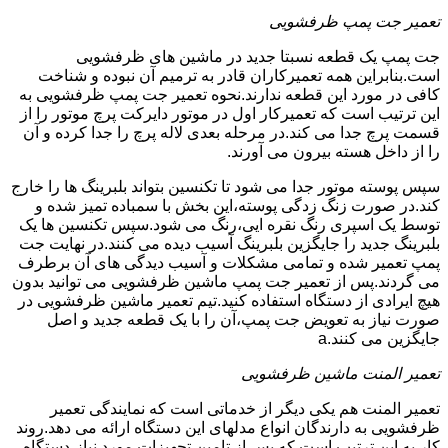
تعمیر جت پمپ ظرفشویی
جت پمپ یک قطعه نسبتا جدید در ماشین های ظرفشویی
است.بنابراین همه تعمیرکاران قادر به ترمیم آن نبوده و شناخت
کافی در مورد این قطعه ندارند.نحوه تعمیر جت پمپ ظرفشویی به
این ترتیب است که تعمیرکار اول در موتور دایرکت پرچ موتور را از
قسمت پرچ جدا می کند.در مرحله بعدی لاله پرچ را جدا کرده و آن
را از داخل هسته بیرون می آورند.
سپس پوسته موتور جدا می شود تا تکنسین بتواند بلبرینگ ها را خارج
کند.در صورت زنگ زدگی پوسته،این بخش با سمباده تمیز شده و
توسط یک اسپری رنگ نقره ایی،رنگ می شود.سپس تکنسین ها یک
بلبرینگ جدید را جایگزین بلبرینگ آسیب دیده می کنند.در نهایت جت
پمپ تعمیر شده و تمامی مشکلات و آسیب دیدگی های آن برطرف
می گردند.پس از تعمیر جت پمپ ماشین ظرفشویی می توانید بدون
هیچ ایرادی از دستگاه استفاده کنید.تیم تعمیر ماشین ظرفشویی در
صورت نیاز به تعویض جت پمپ،آن را با یک قطعه جدید و اصل
جایگزین می کنند.a
تعمیر المنت ماشین ظرفشویی
تعمیر المنت هم یکی دیگر از خدماتی است که نمایندگی تعمیر
ظرفشویی به دارندگان انواع مدلهای این دستگاه ارائه می دهد.روند
کار به این ترتیب است که پس از تامین تجهیزات مورد نیاز،دستگاه