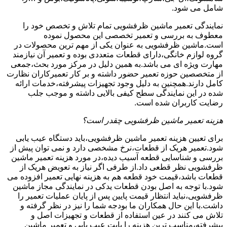
شامل می شود.
نمایندگی تعمیر ماشین ظرفشویی تمام تلاش و تخصص خود را
معطوف به بررسی و تعمیر تخصصی این محصول نموده
است.ماشین ظرفشویی به عنوان یکی از مهم ترین محصولات در
گروه لوازم خانگی،دارای قطعات متعددی بوده و تعمیر آن نیازمند
مهارت ویژه ای می باشد.به همین دلیل در مرکز مورد بحث،جمعی
از متخصصین حوزه تعمیر حضور داشته و بر کار تعمیرکاران نظارت
کامل دارند.همچنین به دلیل وجود تجهیزات پیشرفته،خدمات ارائه
شده در این نمایندگی سطح کیفی بالایی داشته و موجب جلب
رضایت کاربران شده است.
هزینه تعمیر ماشین ظرفشویی چقدر است؟
برای تعیین هزینه تعمیر ماشین ظرفشویی،باید دستگاه عیب یابی
شود.تعمیر هریک از قطعات،نرخ مشخصی دارد و نمی توان پیش از
بررسی و شناسایی قطعه آسیب دیده،در مورد هزینه تعمیر ماشین
ظرفشویی نظر قطعی داد.از طرفی اگر نیاز به تعویض هریک از
قطعات باشد،قیمت خود قطعه هم به هزینه نهایی تعمیر افزوده می
شود.با توجه به اصل بودن قطعات یدکی در نمایندگی مجاز ماشین
ظرفشویی،نباید انتظار قیمت پایین پس از پایان عملیات تعمیر را
داشت.با این حال همکاران ما بودجه شما را نیز در نظر گرفته و
تلاش می کنند در عین استفاده از قطعات و تجهیزات اصل و
پیشرفته،مناسب ترین هزینه را بابت عیب یابی و تعمیر ماشین