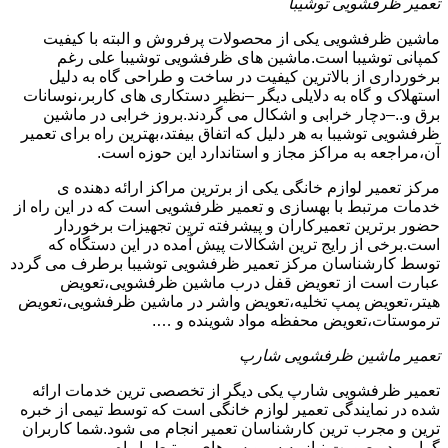
تعمیر ظرفشویی توشیبا
ماشین ظرفشویی یکی از محصولات پرفروش و البته با کیفیت
کمپانی توشیبا است.ماشین های ظرفشویی توشیبا علی رغم
برخورداری از بالاترین کیفیت در ساخت و طراحی گاه به دلیل
استهلاک و گاه به دلایلی دیگر –نظیر دستکاری های کاربر،نوسانات
برق و..–دچار خرابی و اشکال می گردند.بروز خرابی در ماشین
ظرفشویی توشیبا به هر دلیل که اتفاق بیفتد،بهترین راه برای تعمیر
آن،مراجعه به مراکز مجاز و استاندارد این حوزه است.
مرکز تعمیر لوازم خانگی یکی از برترین مراکز ارائه دهنده ی
خدمات مرتبط با بهسازی و تعمیر ظرفشویی است که در این راه از
حضور برترین تعمیرکاران و پیشرفته ترین تجهیزات برخوردار
است.برخی از رایج ترین اشکالات پیش آمده در این دستگاه که
توسط کارشناسان مرکز تعمیر ظرفشویی توشیبا برطرف می گردد
عبارت است از تعویض قفل درب ماشین ظرفشویی،تعویض
هیتر،تعویض پمپ تخلیه،تعویض واشر در ماشین ظرفشویی،تعویض
ترموستات،تعویض محفظه مواد شوینده و ….
تعمیر ماشین ظرفشویی شارپ
تعمیر ظرفشویی شارپ یکی دیگر از تخصصی ترین خدمات ارائه
شده در نمایندگی تعمیر لوازم خانگی است که توسط تیمی از خبره
ترین و مجرب ترین کارشناسان تعمیر انجام می شود.شما کاربران
گرامی در صورت نیاز به سرویس های مرتبط با راه