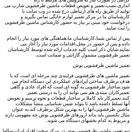
اندازی،نصب،تعمیر و تعویض قطعات ماشین ظرفشویی شارپ می
توانید از طریق راه های ارتباطی درج شده در وب سایت با
کارشناسان ما در مرکز تعمیر لوازم خانگی تماس بگیرید و
درخواست خود مبنی بر نیاز به حضور کارشناس ماشین ظرفشویی
را ثبت نمایید.
پس از تماس شما،کارشناسان ما،هماهنگی های مورد نیاز را انجام
داده و پس از حضور در محل،اقدامات مورد نیاز را آغاز می
نمایند.شایان ذکر است کلیه خدمات ارائه شده توسط کارشناسان
تعمیر ظرفشویی مشمول گارانتی و ضمانت است.
تعمیر ماشین ظرفشویی بوش
تعمیر ماشین های ظرفشویی فرایندی چند مرحله ای است که با
هدف برطرف ساختن ایرادهای عملکردی این دستگاه انجام می
شود.ساختار ظرفشویی به گونه ای است که افراد عادی و گاهی
تعمیرکاران مبتدی هم نمی توانند آن را به درستی تعمیر
کنند.تعمیرکار باید کاملا بر ساختار قطعات و نحوه ترمیم و تعویض
آنها تسلط داشته باشد تا بتواند ضمن شناسایی منشأ مشکلات
ماشین ظرفشویی،آنها را به بهترین شکل برطرف کند.به عنوان
مثال تکنسین باید بداند ارورهای ظرفشویی بوش چه مفهومی دارند
و مربوط به کدام بخشهای دستگاه می شوند.
تیم تعمیر ماشین ظرفشویی بوش در مرکز سخت افزار ایران،سالها