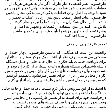
ظرفشویی نظر قطعی داد.از طرفی اگر نیاز به تعویض هریک از
قطعات باشد،قیمت خود قطعه هم به هزینه نهایی تعمیر افزوده می
شود.با توجه به اصل بودن قطعات یدکی در نمایندگی مجاز ماشین
ظرفشویی،نباید انتظار قیمت پایین پس از پایان عملیات تعمیر را
داشت.با این حال همکاران ما بودجه شما را نیز در نظر گرفته و
تلاش می کنند در عین استفاده از قطعات و تجهیزات اصل و
پیشرفته،مناسب ترین هزینه را بابت عیب یابی و تعمیر ماشین
ظرفشویی از شما اخذ کنند.
تعمیر ظرفشویی در محل
واقعیت این است که هنگامی که ماشین ظرفشویی دچار اختلال و
مشکلی می شود،صرف نظر از انتخاب یک مرکز معتبر و استاندارد
برای دریافت خدمات باید فکری به حال جابه جایی و حمل دستگاه
داشته باشیم.این مسئله همواره دغدغه بسیاری از کاربران بوده و
هست.به دنبال درخواست های مکرر کاربران مبنی بر حضور تعمیر
کار در محل و منزل برای اجرای تعمیر ظرفشویی،تصمیم گرفتیم
که سرویس در محل تعمیر ماشین ظرفشویی را راه اندازی کنیم.
با استفاده از این سرویس دیگر لازم نیست دغدغه حمل و جا به جایی
دستگاه را داشته باشید.می توانید با یک تماس تلفنی ساده و ثبت
درخواست خود برای استفاده از تعمیر ظرفشویی در محل،در اسرع
وقت،بدون هیچ زحمتی و با صرف هزینه های محدود نسبت به
تعمیر،ترمیم و عیب یابی ماشین ظرفشویی خود اقدام کنید.