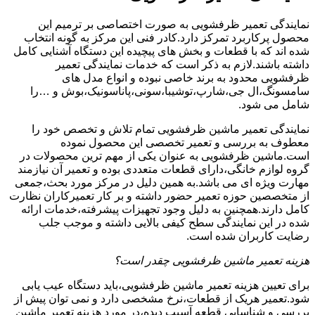
نمایندگی تعمیر ظرفشویی به صورت اختصاصی بر ترمیم این
محصول پرکاربرد تمرکز دارد.کادر فنی این مرکز به گونه انتخاب
شده اند که با قطعات و بخش های پیچیده این دستگاه آشنایی کامل
داشته باشند.لازم به ذکر است که خدمات نمایندگی تعمیر
ظرفشویی محدود به برند خاصی نبوده و انواع مدل های
سامسونگ،ال جی،شارپ،توشیبا،سونی،پاناسونیک،بوش و …را
شامل می شود.
نمایندگی تعمیر ماشین ظرفشویی تمام تلاش و تخصص خود را
معطوف به بررسی و تعمیر تخصصی این محصول نموده
است.ماشین ظرفشویی به عنوان یکی از مهم ترین محصولات در
گروه لوازم خانگی،دارای قطعات متعددی بوده و تعمیر آن نیازمند
مهارت ویژه ای می باشد.به همین دلیل در مرکز مورد بحث،جمعی
از متخصصین حوزه تعمیر حضور داشته و بر کار تعمیرکاران نظارت
کامل دارند.همچنین به دلیل وجود تجهیزات پیشرفته،خدمات ارائه
شده در این نمایندگی سطح کیفی بالایی داشته و موجب جلب
رضایت کاربران شده است.
هزینه تعمیر ماشین ظرفشویی چقدر است؟
برای تعیین هزینه تعمیر ماشین ظرفشویی،باید دستگاه عیب یابی
شود.تعمیر هریک از قطعات،نرخ مشخصی دارد و نمی توان پیش از
بررسی و شناسایی قطعه آسیب دیده،در مورد هزینه تعمیر ماشین