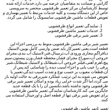
گارانتی و ضمانت به متقاضیان عرضه می دارد.خدمات ارائه شده
توسط کارشناسان مرکز تعمیر ظرفشویی منحصر به سرویسی
خاص از این دستگاه نیست و کلیه خدمات مرتبط با تعمیر،بهسازی و
تعویض قطعات ماشین ظرفشویی سامسونگ را شامل می گردد.
نمایندگی تعمیر انواع ظرفشویی
خدمات تعمیر ماشین ظرفشویی
تعمیر شیر برقی ظرفشویی
تعمیر شیر برقی ماشین ظرفشویی،منوط به بررسی اجزاء این
قطعه است.یعنی تعمیرکار باید ضمن وارسی کامل بوبین،لاستیک
دیافراگم،مجاری ورودی آب،ترمینال،فنر،لاستیک آب بندی،مجرای
خروجی آب،سوراخ مجرای فشار،محفظه فشار،وزن پیستون،سیم
پیچ،اهرم آهنی،فیلتر خروجی آب،شیطانک و لاستیک شیطانک،شیر
برقی را عیب یابی و اجزاء آسیب دیده را شناسایی کند.پس از
آن،قطعات معیوب بر حسب نوع و شدت آسیب دیدگی،تعمیر یا
تعویض می شوند.به این ترتیب عملکرد شیربرقی به حالت اولیه باز
می گردد.اما اگر شدت خرابی زیاد بوده و امکان تعمیر شیر برقی
ظرفشویی وجود نداشته باشد،تکنسین آن را با یک قطعه جدید
جایگزین می کند.کارشناسان نمایندگی تعمیر ماشین ظرفشویی
برای تعویض شیر برقی تنها از قطعه اصل و اورجینال استفاده می
کنند.
تعمیر تایمر ماشین ظرفشویی