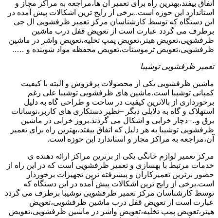
اتفاق بیفتد،بهترین راه برای تعمیر آن ها،مراجعه به مراکز مجاز و
استاندارد این حوزه است..برخی از رایج ترین اشکالات پیش آمده در
این دستگاه که توسط کارشناسان مرکز تعمیر ظرفشویی ال جی
برطرف می گردد عبارت است از تعویض قفل درب ماشین
ظرفشویی،تعویض هیتر،تعویض پمپ تخلیه،تعویض واشر در ماشین
ظرفشویی،تعویض ترموستات،تعویض محفظه مواد شوینده و …..
تعمیر ظرفشویی توشیبا
ماشین ظرفشویی یکی از محصولات پرفروش و البته با کیفیت
کمپانی توشیبا است.ماشین های ظرفشویی توشیبا علی رغم
برخورداری از بالاترین کیفیت در ساخت و طراحی گاه به دلیل
استهلاک و گاه به دلایلی دیگر –نظیر دستکاری های کاربر،نوسانات
برق و..–دچار خرابی و اشکال می گردند.بروز خرابی در ماشین
ظرفشویی توشیبا به هر دلیل که اتفاق بیفتد،بهترین راه برای تعمیر
آن،مراجعه به مراکز مجاز و استاندارد این حوزه است.
مرکز تعمیر لوازم خانگی یکی از برترین مراکز ارائه دهنده ی
خدمات مرتبط با بهسازی و تعمیر ظرفشویی است که در این راه از
حضور برترین تعمیرکاران و پیشرفته ترین تجهیزات برخوردار
است.برخی از رایج ترین اشکالات پیش آمده در این دستگاه که
توسط کارشناسان مرکز تعمیر ظرفشویی توشیبا برطرف می گردد
عبارت است از تعویض قفل درب ماشین ظرفشویی،تعویض
هیتر،تعویض پمپ تخلیه،تعویض واشر در ماشین ظرفشویی،تعویض