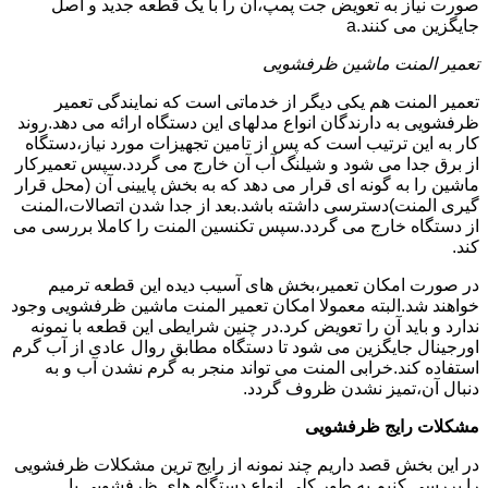
صورت نیاز به تعویض جت پمپ،آن را با یک قطعه جدید و اصل
جایگزین می کنند.a
تعمیر المنت ماشین ظرفشویی
تعمیر المنت هم یکی دیگر از خدماتی است که نمایندگی تعمیر
ظرفشویی به دارندگان انواع مدلهای این دستگاه ارائه می دهد.روند
کار به این ترتیب است که پس از تامین تجهیزات مورد نیاز،دستگاه
از برق جدا می شود و شیلنگ آب آن خارج می گردد.سپس تعمیرکار
ماشین را به گونه ای قرار می دهد که به بخش پایینی آن (محل قرار
گیری المنت)دسترسی داشته باشد.بعد از جدا شدن اتصالات،المنت
از دستگاه خارج می گردد.سپس تکنسین المنت را کاملا بررسی می
کند.
در صورت امکان تعمیر،بخش های آسیب دیده این قطعه ترمیم
خواهند شد.البته معمولا امکان تعمیر المنت ماشین ظرفشویی وجود
ندارد و باید آن را تعویض کرد.در چنین شرایطی این قطعه با نمونه
اورجینال جایگزین می شود تا دستگاه مطابق روال عادی از آب گرم
استفاده کند.خرابی المنت می تواند منجر به گرم نشدن آب و به
دنبال آن،تمیز نشدن ظروف گردد.
مشکلات رایج ظرفشویی
در این بخش قصد داریم چند نمونه از رایج ترین مشکلات ظرفشویی
را بررسی کنیم.به طور کلی انواع دستگاه های ظرفشویی با