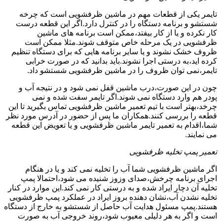
تایمر یکی از قطعات مهم در ماشین ظرفشویی است که چرخه
شستشو و برنامه دستگاه را در کنترل دارد.اگر این قطعه درست
کار نکرده و یا از کار بیفتد،ممکن است برنامه های ماشین
ظرفشویی در یک مرحله خاص متوقف شوند.مثلا ممکن است
ظروف خشک نشوند و یا سایر برنامه هایی که برای دستگاه تنظیم
کرده اید،به درستی اجرا نشوند.باید بدانید که در صورت خرابی
تایمر،نمی توان ظروف را در ماشین ظرفشویی شستشو داد.
چون در این صورت،درب ماشین قفل نمی شود و در نتیجه آب و
پودر هم وارد دستگاه نمی شوند.اگر تایمر سفت شده و نمی
چرخد،بهتر است با تیم تعمیر ماشین ظرفشویی تماس بگیرید تا این
قطعه را بررسی کنند.همکاران ما پس از حضور در آدرس مورد نظر
شما،اقدام به تعمیر تایمر ماشین ظرفشویی و یا تعویض این قطعه
می نمایند.
تعمیر پمپ تخلیه ظرفشویی
اگر ماشین ظرفشویی شما آب را تخلیه نمی کند و یا در هنگام
اجرای برنامه چرخش،صدای وزوز شنیده می شود،احتمالا پمپ
تخلیه آن دچار ایراد شده و به درستی کار نمی کند.این موارد در کنار
تخلیه نشدن آب،نشان دهنده بروز ایراد در عملکرد پمپ ظرفشویی
هستند.پمپ مسئول هدایت آب حاصل از شستشو به خارج از دستگاه
است و اگر به هر دلیلی معیوب شود،روند خروجی آب به صورت