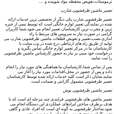
ترموستات،تعویض محفظه مواد شوینده و ….
تعمیر ماشین ظرفشویی شارپ
تعمیر ظرفشویی شارپ یکی دیگر از تخصصی ترین خدمات ارائه
شده در نمایندگی تعمیر لوازم خانگی است که توسط تیمی از خبره
ترین و مجرب ترین کارشناسان تعمیر انجام می شود.شما کاربران
گرامی در صورت نیاز به سرویس های مرتبط با راه
اندازی،نصب،تعمیر و تعویض قطعات ماشین ظرفشویی شارپ می
توانید از طریق راه های ارتباطی درج شده در وب سایت با
کارشناسان ما در مرکز تعمیر لوازم خانگی تماس بگیرید و
درخواست خود مبنی بر نیاز به حضور کارشناس ماشین ظرفشویی
را ثبت نمایید.
پس از تماس شما،کارشناسان ما،هماهنگی های مورد نیاز را انجام
داده و پس از حضور در محل،اقدامات مورد نیاز را آغاز می
نمایند.شایان ذکر است کلیه خدمات ارائه شده توسط کارشناسان
تعمیر ظرفشویی مشمول گارانتی و ضمانت است.
تعمیر ماشین ظرفشویی بوش
تعمیر ماشین های ظرفشویی فرایندی چند مرحله ای است که با
هدف برطرف ساختن ایرادهای عملکردی این دستگاه انجام می
شود.ساختار ظرفشویی به گونه ای است که افراد عادی و گاهی
تعمیرکاران مبتدی هم نمی توانند آن را به درستی تعمیر