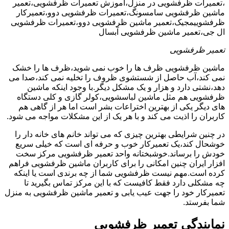
،تعمیرات ظرفشویی در منزل،آموزش تعمیرات ظرفشویی،تعمیر
ماشین ظرفشویی سامسونگ،تعمیرات ظرفشویی دوو،تعمیرکار
ظرفشوییمجیک،تعمیر ماشین ظرفشویی دوو،تعمیرات ظرفشویی
ال جی،تعمیر ماشین ظرفشویی آبسال
تعمیر ظرفشویی
ماشین ظرفشویی ظرف ها را خوب نمی شوید،ظرف ها را خشک
نمی کند،آب حاصل از شستشوی ظروف را تخلیه نمی کند،صدا می
دهد،نشتی دارد و هزار و یک مشکل دیگر.با وجود اینکه ماشین
ظرفشویی هم مثل ماشین لباسشویی،کولر گازی و کلی دستگاه
های دیگر یکی از بهترین اختراعات بشر است اما هر از گاهی هم
کاربران را اذیت می کند و با هر یک از این مشکلات مواجه می شود.
در چنین شرایطی بهترین چیزی که می تواند خانم های خانه دار را
خوشحال کند،یک تعمیرکار خوب و حرفه ای است که خیلی سریع
خودش را برساند.خوشبختانه واحد تعمیر ظرفشویی مرکز سخت
افزار ایران چنین امکانی را برای کاربران ماشین ظرفشویی فراهم
کرده است.مهم نیست ظرفشویی شما از چه برندی است یا اینکه
چه مشکلی دارد فقط کافیست که با این مرکز تماس بگیرید تا
تعمیرکار خود را جهت عیب یابی و تعمیر ماشین ظرفشویی به منزل
شما بفرستد.
نمایندگی تعمیر ظرفشویی