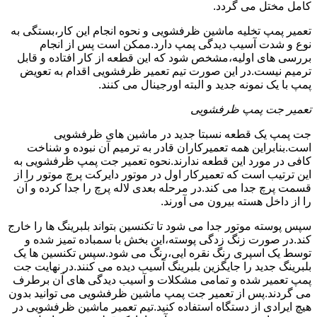
کامل مختل می گردد.
تعمیر پمپ تخلیه ماشین ظرفشویی و نحوه انجام این کار،بستگی به
نوع و شدت آسیب دیدگی پمپ دارد.ممکن است پس از انجام
بررسی های اولیه،مشخص شود که این قطعه از کار افتاده و قابل
ترمیم نیست.در این صورت تیم تعمیر ظرفشویی اقدام به تعویض
پمپ با یک نمونه جدید و البته اورجینال می کنند.
تعمیر جت پمپ ظرفشویی
جت پمپ یک قطعه نسبتا جدید در ماشین های ظرفشویی
است.بنابراین همه تعمیرکاران قادر به ترمیم آن نبوده و شناخت
کافی در مورد این قطعه ندارند.نحوه تعمیر جت پمپ ظرفشویی به
این ترتیب است که تعمیرکار اول در موتور دایرکت پرچ موتور را از
قسمت پرچ جدا می کند.در مرحله بعدی لاله پرچ را جدا کرده و آن
را از داخل هسته بیرون می آورند.
سپس پوسته موتور جدا می شود تا تکنسین بتواند بلبرینگ ها را خارج
کند.در صورت زنگ زدگی پوسته،این بخش با سمباده تمیز شده و
توسط یک اسپری رنگ نقره ایی،رنگ می شود.سپس تکنسین ها یک
بلبرینگ جدید را جایگزین بلبرینگ آسیب دیده می کنند.در نهایت جت
پمپ تعمیر شده و تمامی مشکلات و آسیب دیدگی های آن برطرف
می گردند.پس از تعمیر جت پمپ ماشین ظرفشویی می توانید بدون
هیچ ایرادی از دستگاه استفاده کنید.تیم تعمیر ماشین ظرفشویی در