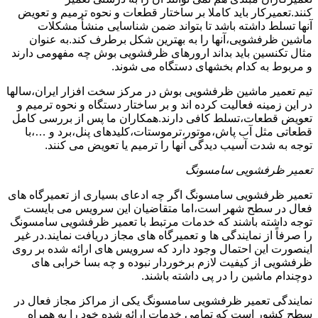
کنند.تعمیرکار باید کاملا بر ساختار قطعات و نحوه ترمیم و تعویض
آنها تسلط داشته باشد تا بتواند ضمن شناسایی منشأ مشکلات
ماشین ظرفشویی،آنها را به بهترین شکل برطرف کند.به عنوان
مثال تکنسین باید بداند ارورهای ظرفشویی بوش چه مفهومی دارند
و مربوط به کدام بخشهای دستگاه می شوند.
تیم تعمیر ماشین ظرفشویی بوش در مرکز سخت افزار ایران،سالها
در این زمینه فعالیت کرده اند و بر ساختار دستگاه و نحوه ترمیم و
تعویض قطعات،تسلط کافی دارند.همکاران ما پس از بررسی کامل
قطعاتی مثل آب پاش،موتور،ترموستات،کلیدهای پنل،برد و …،با
توجه به شدت آسیب دیدگی آنها را ترمیم یا تعویض می کنند.
تعمیر ظرفشویی سامسونگ
تعمیر ظرفشویی سامسونگ اگر چه ادعای بسیاری از تعمیرگاه های
فعال در سطح شهر است،اما متقاضیان این سرویس می بایست
توجه داشته باشند که خدمات مرتبط با تعمیر ظرفشویی سامسونگ
را صرفاً از نمایندگی ها و تعمیرگاه های مجاز دریافت نمایند.در غیر
اینصورت این احتمال وجود دارد که سرویس های ارائه شده بر روی
ظرفشویی از کیفیت لازم برخوردار نبوده و چه بسا خرابی های
دوچندام ماشین را در پی داشته باشند.
نمایندگی تعمیر ظرفشویی سامسونگ یکی از مراکز مجاز فعال در
سطح کشور است که تمامی خدمات ارائه شده خود را به همراه