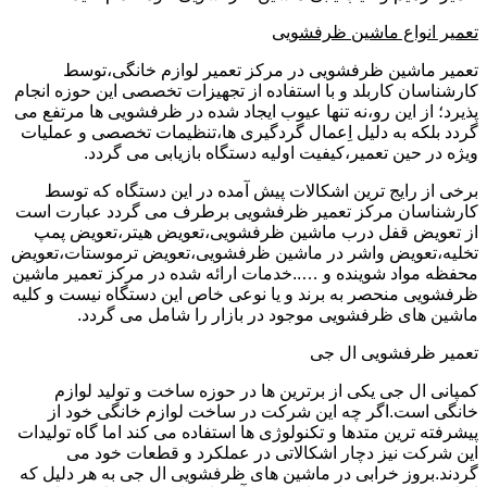
تعمیر انواع ماشین ظرفشویی
تعمیر ماشین ظرفشویی در مرکز تعمیر لوازم خانگی،توسط
کارشناسان کاربلد و با استفاده از تجهیزات تخصصی این حوزه انجام
پذیرد؛ از این رو،نه تنها عیوب ایجاد شده در ظرفشویی ها مرتفع می
گردد بلکه به دلیل اِعمال گردگیری ها،تنظیمات تخصصی و عملیات
ویژه در حین تعمیر،کیفیت اولیه دستگاه بازیابی می گردد.
برخی از رایج ترین اشکالات پیش آمده در این دستگاه که توسط
کارشناسان مرکز تعمیر ظرفشویی برطرف می گردد عبارت است
از تعویض قفل درب ماشین ظرفشویی،تعویض هیتر،تعویض پمپ
تخلیه،تعویض واشر در ماشین ظرفشویی،تعویض ترموستات،تعویض
محفظه مواد شوینده و …..خدمات ارائه شده در مرکز تعمیر ماشین
ظرفشویی منحصر به برند و یا نوعی خاص این دستگاه نیست و کلیه
ماشین های ظرفشویی موجود در بازار را شامل می گردد.
تعمیر ظرفشویی ال جی
کمپانی ال جی یکی از برترین ها در حوزه ساخت و تولید لوازم
خانگی است.اگر چه این شرکت در ساخت لوازم خانگی خود از
پیشرفته ترین متدها و تکنولوژی ها استفاده می کند اما گاه تولیدات
این شرکت نیز دچار اشکالاتی در عملکرد و قطعات خود می
گردند.بروز خرابی در ماشین های ظرفشویی ال جی به هر دلیل که