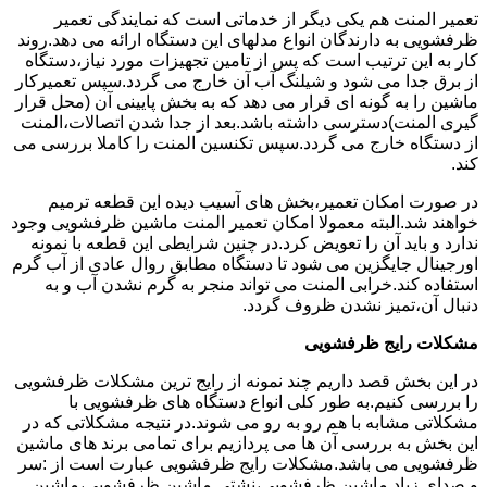
تعمیر المنت هم یکی دیگر از خدماتی است که نمایندگی تعمیر
ظرفشویی به دارندگان انواع مدلهای این دستگاه ارائه می دهد.روند
کار به این ترتیب است که پس از تامین تجهیزات مورد نیاز،دستگاه
از برق جدا می شود و شیلنگ آب آن خارج می گردد.سپس تعمیرکار
ماشین را به گونه ای قرار می دهد که به بخش پایینی آن (محل قرار
گیری المنت)دسترسی داشته باشد.بعد از جدا شدن اتصالات،المنت
از دستگاه خارج می گردد.سپس تکنسین المنت را کاملا بررسی می
کند.
در صورت امکان تعمیر،بخش های آسیب دیده این قطعه ترمیم
خواهند شد.البته معمولا امکان تعمیر المنت ماشین ظرفشویی وجود
ندارد و باید آن را تعویض کرد.در چنین شرایطی این قطعه با نمونه
اورجینال جایگزین می شود تا دستگاه مطابق روال عادی از آب گرم
استفاده کند.خرابی المنت می تواند منجر به گرم نشدن آب و به
دنبال آن،تمیز نشدن ظروف گردد.
مشکلات رایج ظرفشویی
در این بخش قصد داریم چند نمونه از رایج ترین مشکلات ظرفشویی
را بررسی کنیم.به طور کلی انواع دستگاه های ظرفشویی با
مشکلاتی مشابه با هم رو به رو می شوند.در نتیجه مشکلاتی که در
این بخش به بررسی آن ها می پردازیم برای تمامی برند های ماشین
ظرفشویی می باشد.مشکلات رایج ظرفشویی عبارت است از :سر
و صدای زیاد ماشین ظرفشویی،نشتی ماشین ظرفشویی،ماشین