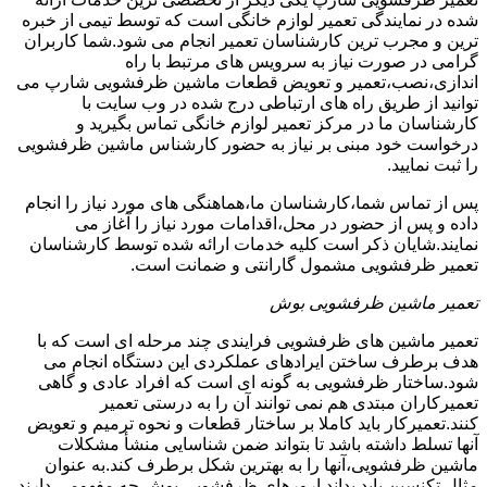
شده در نمایندگی تعمیر لوازم خانگی است که توسط تیمی از خبره
ترین و مجرب ترین کارشناسان تعمیر انجام می شود.شما کاربران
گرامی در صورت نیاز به سرویس های مرتبط با راه
اندازی،نصب،تعمیر و تعویض قطعات ماشین ظرفشویی شارپ می
توانید از طریق راه های ارتباطی درج شده در وب سایت با
کارشناسان ما در مرکز تعمیر لوازم خانگی تماس بگیرید و
درخواست خود مبنی بر نیاز به حضور کارشناس ماشین ظرفشویی
را ثبت نمایید.
پس از تماس شما،کارشناسان ما،هماهنگی های مورد نیاز را انجام
داده و پس از حضور در محل،اقدامات مورد نیاز را آغاز می
نمایند.شایان ذکر است کلیه خدمات ارائه شده توسط کارشناسان
تعمیر ظرفشویی مشمول گارانتی و ضمانت است.
تعمیر ماشین ظرفشویی بوش
تعمیر ماشین های ظرفشویی فرایندی چند مرحله ای است که با
هدف برطرف ساختن ایرادهای عملکردی این دستگاه انجام می
شود.ساختار ظرفشویی به گونه ای است که افراد عادی و گاهی
تعمیرکاران مبتدی هم نمی توانند آن را به درستی تعمیر
کنند.تعمیرکار باید کاملا بر ساختار قطعات و نحوه ترمیم و تعویض
آنها تسلط داشته باشد تا بتواند ضمن شناسایی منشأ مشکلات
ماشین ظرفشویی،آنها را به بهترین شکل برطرف کند.به عنوان
مثال تکنسین باید بداند ارورهای ظرفشویی بوش چه مفهومی دارند