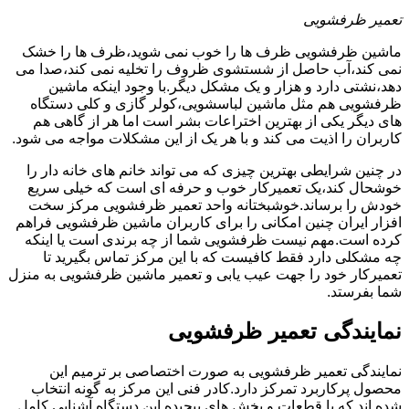
تعمیر ظرفشویی
ماشین ظرفشویی ظرف ها را خوب نمی شوید،ظرف ها را خشک
نمی کند،آب حاصل از شستشوی ظروف را تخلیه نمی کند،صدا می
دهد،نشتی دارد و هزار و یک مشکل دیگر.با وجود اینکه ماشین
ظرفشویی هم مثل ماشین لباسشویی،کولر گازی و کلی دستگاه
های دیگر یکی از بهترین اختراعات بشر است اما هر از گاهی هم
کاربران را اذیت می کند و با هر یک از این مشکلات مواجه می شود.
در چنین شرایطی بهترین چیزی که می تواند خانم های خانه دار را
خوشحال کند،یک تعمیرکار خوب و حرفه ای است که خیلی سریع
خودش را برساند.خوشبختانه واحد تعمیر ظرفشویی مرکز سخت
افزار ایران چنین امکانی را برای کاربران ماشین ظرفشویی فراهم
کرده است.مهم نیست ظرفشویی شما از چه برندی است یا اینکه
چه مشکلی دارد فقط کافیست که با این مرکز تماس بگیرید تا
تعمیرکار خود را جهت عیب یابی و تعمیر ماشین ظرفشویی به منزل
شما بفرستد.
نمایندگی تعمیر ظرفشویی
نمایندگی تعمیر ظرفشویی به صورت اختصاصی بر ترمیم این
محصول پرکاربرد تمرکز دارد.کادر فنی این مرکز به گونه انتخاب
شده اند که با قطعات و بخش های پیچیده این دستگاه آشنایی کامل