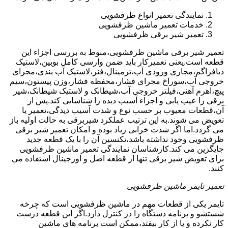
نمایندگی تعمیر انواع ظرفشویی
خدمات تعمیر ماشین ظرفشویی
تعمیر شیر برقی ظرفشویی
تعمیر شیر برقی ماشین ظرفشویی،منوط به بررسی اجزاء این
قطعه است.یعنی تعمیرکار باید ضمن وارسی کامل بوبین،لاستیک
دیافراگم،مجاری ورودی آب،ترمینال،فنر،لاستیک آب بندی،مجرای
خروجی آب،سوراخ مجرای فشار،محفظه فشار،وزن پیستون،سیم
پیچ،اهرم آهنی،فیلتر خروجی آب،شیطانک و لاستیک شیطانک،شیر
برقی را عیب یابی و اجزاء آسیب دیده را شناسایی کند.پس از
آن،قطعات معیوب بر حسب نوع و شدت آسیب دیدگی،تعمیر یا
تعویض می شوند.به این ترتیب عملکرد شیربرقی به حالت اولیه باز
می گردد.اما اگر شدت خرابی زیاد بوده و امکان تعمیر شیر برقی
ظرفشویی وجود نداشته باشد،تکنسین آن را با یک قطعه جدید
جایگزین می کند.کارشناسان نمایندگی تعمیر ماشین ظرفشویی
برای تعویض شیر برقی تنها از قطعه اصل و اورجینال استفاده می
کنند.
تعمیر تایمر ماشین ظرفشویی
تایمر یکی از قطعات مهم در ماشین ظرفشویی است که چرخه
شستشو و برنامه دستگاه را در کنترل دارد.اگر این قطعه درست
کار نکرده و یا از کار بیفتد،ممکن است برنامه های ماشین