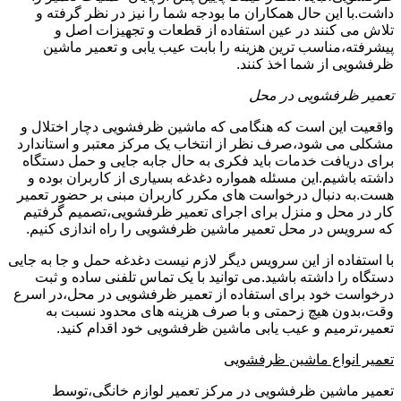
داشت.با این حال همکاران ما بودجه شما را نیز در نظر گرفته و
تلاش می کنند در عین استفاده از قطعات و تجهیزات اصل و
پیشرفته،مناسب ترین هزینه را بابت عیب یابی و تعمیر ماشین
ظرفشویی از شما اخذ کنند.
تعمیر ظرفشویی در محل
واقعیت این است که هنگامی که ماشین ظرفشویی دچار اختلال و
مشکلی می شود،صرف نظر از انتخاب یک مرکز معتبر و استاندارد
برای دریافت خدمات باید فکری به حال جابه جایی و حمل دستگاه
داشته باشیم.این مسئله همواره دغدغه بسیاری از کاربران بوده و
هست.به دنبال درخواست های مکرر کاربران مبنی بر حضور تعمیر
کار در محل و منزل برای اجرای تعمیر ظرفشویی،تصمیم گرفتیم
که سرویس در محل تعمیر ماشین ظرفشویی را راه اندازی کنیم.
با استفاده از این سرویس دیگر لازم نیست دغدغه حمل و جا به جایی
دستگاه را داشته باشید.می توانید با یک تماس تلفنی ساده و ثبت
درخواست خود برای استفاده از تعمیر ظرفشویی در محل،در اسرع
وقت،بدون هیچ زحمتی و با صرف هزینه های محدود نسبت به
تعمیر،ترمیم و عیب یابی ماشین ظرفشویی خود اقدام کنید.
تعمیر انواع ماشین ظرفشویی
تعمیر ماشین ظرفشویی در مرکز تعمیر لوازم خانگی،توسط