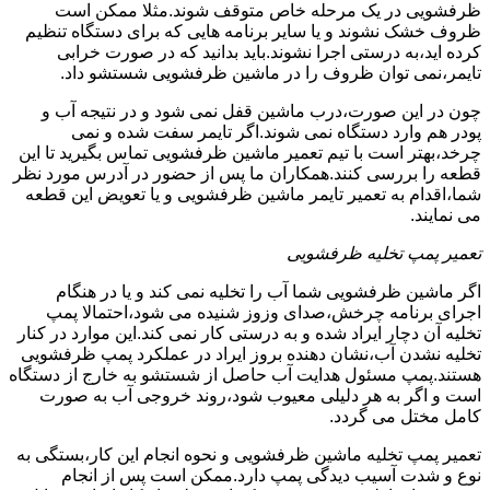
ظرفشویی در یک مرحله خاص متوقف شوند.مثلا ممکن است
ظروف خشک نشوند و یا سایر برنامه هایی که برای دستگاه تنظیم
کرده اید،به درستی اجرا نشوند.باید بدانید که در صورت خرابی
تایمر،نمی توان ظروف را در ماشین ظرفشویی شستشو داد.
چون در این صورت،درب ماشین قفل نمی شود و در نتیجه آب و
پودر هم وارد دستگاه نمی شوند.اگر تایمر سفت شده و نمی
چرخد،بهتر است با تیم تعمیر ماشین ظرفشویی تماس بگیرید تا این
قطعه را بررسی کنند.همکاران ما پس از حضور در آدرس مورد نظر
شما،اقدام به تعمیر تایمر ماشین ظرفشویی و یا تعویض این قطعه
می نمایند.
تعمیر پمپ تخلیه ظرفشویی
اگر ماشین ظرفشویی شما آب را تخلیه نمی کند و یا در هنگام
اجرای برنامه چرخش،صدای وزوز شنیده می شود،احتمالا پمپ
تخلیه آن دچار ایراد شده و به درستی کار نمی کند.این موارد در کنار
تخلیه نشدن آب،نشان دهنده بروز ایراد در عملکرد پمپ ظرفشویی
هستند.پمپ مسئول هدایت آب حاصل از شستشو به خارج از دستگاه
است و اگر به هر دلیلی معیوب شود،روند خروجی آب به صورت
کامل مختل می گردد.
تعمیر پمپ تخلیه ماشین ظرفشویی و نحوه انجام این کار،بستگی به
نوع و شدت آسیب دیدگی پمپ دارد.ممکن است پس از انجام