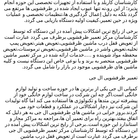
کارشناسان کاربلد و با استفاده از تجهیزات تخصصی این حوزه انجام
پذیرد؛ از این رو،نه تنها عیوب ایجاد شده در ظرفشویی ها مرتفع می
گردد بلکه به دلیل اِعمال گردگیری ها،تنظیمات تخصصی و عملیات
ویژه در حین تعمیر،کیفیت اولیه دستگاه بازیابی می گردد.
برخی از رایج ترین اشکالات پیش آمده در این دستگاه که توسط
کارشناسان مرکز تعمیر ظرفشویی برطرف می گردد عبارت است
از تعویض قفل درب ماشین ظرفشویی،تعویض هیتر،تعویض پمپ
تخلیه،تعویض واشر در ماشین ظرفشویی،تعویض ترموستات،تعویض
محفظه مواد شوینده و …..خدمات ارائه شده در مرکز تعمیر ماشین
ظرفشویی منحصر به برند و یا نوعی خاص این دستگاه نیست و کلیه
ماشین های ظرفشویی موجود در بازار را شامل می گردد.
تعمیر ظرفشویی ال جی
کمپانی ال جی یکی از برترین ها در حوزه ساخت و تولید لوازم
خانگی است.اگر چه این شرکت در ساخت لوازم خانگی خود از
پیشرفته ترین متدها و تکنولوژی ها استفاده می کند اما گاه تولیدات
این شرکت نیز دچار اشکالاتی در عملکرد و قطعات خود می
گردند.بروز خرابی در ماشین های ظرفشویی ال جی به هر دلیل که
اتفاق بیفتد،بهترین راه برای تعمیر آن ها،مراجعه به مراکز مجاز و
استاندارد این حوزه است..برخی از رایج ترین اشکالات پیش آمده در
این دستگاه که توسط کارشناسان مرکز تعمیر ظرفشویی ال جی
برطرف می گردد عبارت است از تعویض قفل درب ماشین