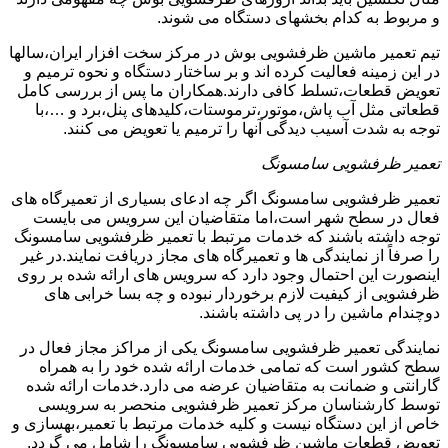
و مربوط به کدام بخشهای دستگاه می شوند.
تیم تعمیر ماشین ظرفشویی بوش در مرکز سخت افزار ایران،سالها
در این زمینه فعالیت کرده اند و بر ساختار دستگاه و نحوه ترمیم و
تعویض قطعات،تسلط کافی دارند.همکاران ما پس از بررسی کامل
قطعاتی مثل آب پاش،موتور،ترموستات،کلیدهای پنل،برد و …،با
توجه به شدت آسیب دیدگی آنها را ترمیم یا تعویض می کنند.
تعمیر ظرفشویی سامسونگ
تعمیر ظرفشویی سامسونگ اگر چه ادعای بسیاری از تعمیرگاه های
فعال در سطح شهر است،اما متقاضیان این سرویس می بایست
توجه داشته باشند که خدمات مرتبط با تعمیر ظرفشویی سامسونگ
را صرفاً از نمایندگی ها و تعمیرگاه های مجاز دریافت نمایند.در غیر
اینصورت این احتمال وجود دارد که سرویس های ارائه شده بر روی
ظرفشویی از کیفیت لازم برخوردار نبوده و چه بسا خرابی های
دوچندام ماشین را در پی داشته باشند.
نمایندگی تعمیر ظرفشویی سامسونگ یکی از مراکز مجاز فعال در
سطح کشور است که تمامی خدمات ارائه شده خود را به همراه
گارانتی و ضمانت به متقاضیان عرضه می دارد.خدمات ارائه شده
توسط کارشناسان مرکز تعمیر ظرفشویی منحصر به سرویسی
خاص از این دستگاه نیست و کلیه خدمات مرتبط با تعمیر،بهسازی و
تعویض قطعات ماشین ظرفشویی سامسونگ را شامل می گردد.