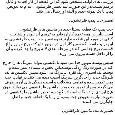
بررسی های اولیه،مشخص شود که این قطعه از کار افتاده و قابل
ترمیم نیست.در این صورت تیم تعمیر ظرفشویی اقدام به تعویض
پمپ با یک نمونه جدید و البته اورجینال می کنند.
تعمیر جت پمپ ظرفشویی
جت پمپ یک قطعه نسبتا جدید در ماشین های ظرفشویی
است.بنابراین همه تعمیرکاران قادر به ترمیم آن نبوده و شناخت
کافی در مورد این قطعه ندارند.نحوه تعمیر جت پمپ ظرفشویی به
این ترتیب است که تعمیرکار اول در موتور دایرکت پرچ موتور را از
قسمت پرچ جدا می کند.در مرحله بعدی لاله پرچ را جدا کرده و آن
را از داخل هسته بیرون می آورند.
سپس پوسته موتور جدا می شود تا تکنسین بتواند بلبرینگ ها را خارج
کند.در صورت زنگ زدگی پوسته،این بخش با سمباده تمیز شده و
توسط یک اسپری رنگ نقره ایی،رنگ می شود.سپس تکنسین ها یک
بلبرینگ جدید را جایگزین بلبرینگ آسیب دیده می کنند.در نهایت جت
پمپ تعمیر شده و تمامی مشکلات و آسیب دیدگی های آن برطرف
می گردند.پس از تعمیر جت پمپ ماشین ظرفشویی می توانید بدون
هیچ ایرادی از دستگاه استفاده کنید.تیم تعمیر ماشین ظرفشویی در
صورت نیاز به تعویض جت پمپ،آن را با یک قطعه جدید و اصل
جایگزین می کنند.a
تعمیر المنت ماشین ظرفشویی