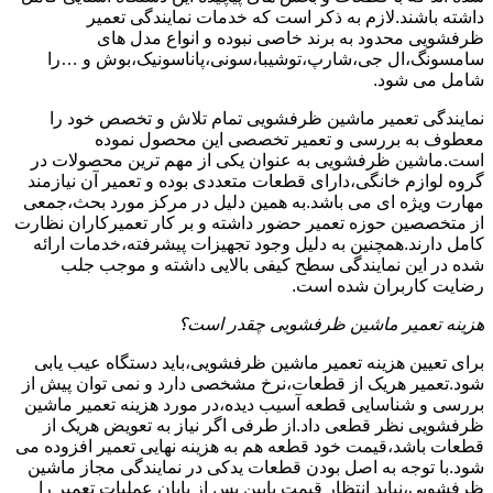
داشته باشند.لازم به ذکر است که خدمات نمایندگی تعمیر
ظرفشویی محدود به برند خاصی نبوده و انواع مدل های
سامسونگ،ال جی،شارپ،توشیبا،سونی،پاناسونیک،بوش و …را
شامل می شود.
نمایندگی تعمیر ماشین ظرفشویی تمام تلاش و تخصص خود را
معطوف به بررسی و تعمیر تخصصی این محصول نموده
است.ماشین ظرفشویی به عنوان یکی از مهم ترین محصولات در
گروه لوازم خانگی،دارای قطعات متعددی بوده و تعمیر آن نیازمند
مهارت ویژه ای می باشد.به همین دلیل در مرکز مورد بحث،جمعی
از متخصصین حوزه تعمیر حضور داشته و بر کار تعمیرکاران نظارت
کامل دارند.همچنین به دلیل وجود تجهیزات پیشرفته،خدمات ارائه
شده در این نمایندگی سطح کیفی بالایی داشته و موجب جلب
رضایت کاربران شده است.
هزینه تعمیر ماشین ظرفشویی چقدر است؟
برای تعیین هزینه تعمیر ماشین ظرفشویی،باید دستگاه عیب یابی
شود.تعمیر هریک از قطعات،نرخ مشخصی دارد و نمی توان پیش از
بررسی و شناسایی قطعه آسیب دیده،در مورد هزینه تعمیر ماشین
ظرفشویی نظر قطعی داد.از طرفی اگر نیاز به تعویض هریک از
قطعات باشد،قیمت خود قطعه هم به هزینه نهایی تعمیر افزوده می
شود.با توجه به اصل بودن قطعات یدکی در نمایندگی مجاز ماشین
ظرفشویی،نباید انتظار قیمت پایین پس از پایان عملیات تعمیر را