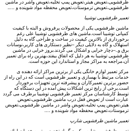
ظرفشویی،تعویض هیتر،تعویض پمپ تخلیه،تعویض واشر در ماشین
ظرفشویی،تعویض ترموستات،تعویض محفظه مواد شوینده و …..
تعمیر ظرفشویی توشیبا
ماشین ظرفشویی یکی از محصولات پرفروش و البته با کیفیت
کمپانی توشیبا است.ماشین های ظرفشویی توشیبا علی رغم
برخورداری از بالاترین کیفیت در ساخت و طراحی گاه به دلیل
استهلاک و گاه به دلایلی دیگر –نظیر دستکاری های کاربر،نوسانات
برق و..–دچار خرابی و اشکال می گردند.بروز خرابی در ماشین
ظرفشویی توشیبا به هر دلیل که اتفاق بیفتد،بهترین راه برای تعمیر
آن،مراجعه به مراکز مجاز و استاندارد این حوزه است.
مرکز تعمیر لوازم خانگی یکی از برترین مراکز ارائه دهنده ی
خدمات مرتبط با بهسازی و تعمیر ظرفشویی است که در این راه از
حضور برترین تعمیرکاران و پیشرفته ترین تجهیزات برخوردار
است.برخی از رایج ترین اشکالات پیش آمده در این دستگاه که
توسط کارشناسان مرکز تعمیر ظرفشویی توشیبا برطرف می گردد
عبارت است از تعویض قفل درب ماشین ظرفشویی،تعویض
هیتر،تعویض پمپ تخلیه،تعویض واشر در ماشین ظرفشویی،تعویض
ترموستات،تعویض محفظه مواد شوینده و ….
تعمیر ماشین ظرفشویی شارپ
تعمیر ظرفشویی شارپ یکی دیگر از تخصصی ترین خدمات ارائه