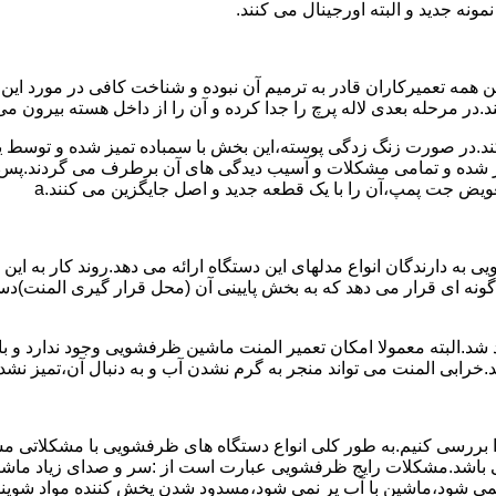
نه جدید و البته اورجینال می کنند.
مه تعمیرکاران قادر به ترمیم آن نبوده و شناخت کافی در مورد این
در مرحله بعدی لاله پرچ را جدا کرده و آن را از داخل هسته بیرون می 
ج کند.در صورت زنگ زدگی پوسته،این بخش با سمباده تمیز شده و توسط
میر شده و تمامی مشکلات و آسیب دیدگی های آن برطرف می گردند.پس 
ویض جت پمپ،آن را با یک قطعه جدید و اصل جایگزین می کنند.a
به دارندگان انواع مدلهای این دستگاه ارائه می دهد.روند کار به این 
نه ای قرار می دهد که به بخش پایینی آن (محل قرار گیری المنت)دست
.البته معمولا امکان تعمیر المنت ماشین ظرفشویی وجود ندارد و باید
.خرابی المنت می تواند منجر به گرم نشدن آب و به دنبال آن،تمیز ن
بررسی کنیم.به طور کلی انواع دستگاه های ظرفشویی با مشکلاتی مشاب
 می باشد.مشکلات رایج ظرفشویی عبارت است از :سر و صدای زیاد
می شود،ماشین با آب پر نمی شود،مسدود شدن پخش کننده مواد شوی