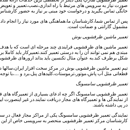
صورت نیاز به سرویس های مرتبط با راه اندازی،نصب،تعمیر و تعویض
خانگی تماس بگیرید و درخواست خود مبنی بر نیاز به حضور کارشناس
پس از تماس شما،کارشناسان ما،هماهنگی های مورد نیاز را انجام دا
مشمول گارانتی و ضمانت است.
تعمیر ماشین ظرفشویی بوش
تعمیر ماشین های ظرفشویی فرایندی چند مرحله ای است که با هدف 
مبتدی هم نمی توانند آن را به درستی تعمیر کنند.تعمیرکار باید کامل
شکل برطرف کند.به عنوان مثال تکنسین باید بداند ارورهای ظرفشوی
تیم تعمیر ماشین ظرفشویی بوش در مرکز سخت افزار ایران،سالها در 
قطعاتی مثل آب پاش،موتور،ترموستات،کلیدهای پنل،برد و …،با توجه ب
تعمیر ظرفشویی سامسونگ
تعمیر ظرفشویی سامسونگ اگر چه ادعای بسیاری از تعمیرگاه های ف
از نمایندگی ها و تعمیرگاه های مجاز دریافت نمایند.در غیر اینصورت
در پی داشته باشند.
نمایندگی تعمیر ظرفشویی سامسونگ یکی از مراکز مجاز فعال در سط
کارشناسان مرکز تعمیر ظرفشویی منحصر به سرویسی خاص از این د