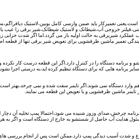
ست.یعنی تعمیرکار باید ضمن وارسی کامل بوبین،لاستیک دیافراگم،م
،فیلتر خروجی آب،شیطانک و لاستیک شیطانک،شیر برقی را عیب یابی 
عملکرد شیربرقی به حالت اولیه باز می گردد.اما اگر شدت خرابی زی
یندگی تعمیر ماشین ظرفشویی برای تعویض شیر برقی تنها از قطعه اصل
برنامه دستگاه را در کنترل دارد.اگر این قطعه درست کار نکرده و 
رنامه هایی که برای دستگاه تنظیم کرده اید،به درستی اجرا نشوند.ب
 وارد دستگاه نمی شوند.اگر تایمر سفت شده و نمی چرخد،بهتر است ب
 تایمر ماشین ظرفشویی و یا تعویض این قطعه می نمایند.
رنامه چرخش،صدای وزوز شنیده می شود،احتمالا پمپ تخلیه آن دچار ایر
سئول هدایت آب حاصل از شستشو به خارج از دستگاه است و اگر به ه
وع و شدت آسیب دیدگی پمپ دارد.ممکن است پس از انجام بررسی های ا