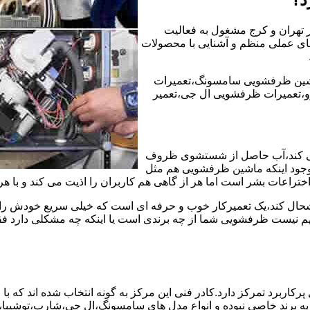
ر تهران و کرج مشغول به فعالیت
ه های عملی منظم و آشنایی با محصولات
شین ظرفشویی سامسونگ،تعمیرات
،تعمیرات ظرفشویی ال جی،تعمیر
ی کند،آب حاصل از شستشوی ظروف
 وجود اینکه ماشین ظرفشویی هم مثل
ختراعات بشر است اما هر از گاهی هم کاربران را اذیت می کند و با ه
خوشحال کند،یک تعمیرکار خوب و حرفه ای است که خیلی سریع خودش را
 نیست ظرفشویی شما از چه برندی است یا اینکه چه مشکلی دارد فقط 
ربرد تمرکز دارد.کادر فنی این مرکز به گونه انتخاب شده اند که با
 به برند خاصی نبوده و انواع مدل های سامسونگ،ال جی،شارپ،توشیب