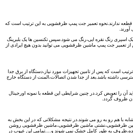
 قطعه ندارند.نحوه تعمیر جت پمپ ظرفشویی به این ترتیب است که
آورند.
 یک اسپری رنگ نقره ایی،رنگ می شود.سپس تکنسین ها یک بلبرینگ
از تعمیر جت پمپ ماشین ظرفشویی می توانید بدون هیچ ایرادی از
ترتیب است که پس از تامین تجهیزات مورد نیاز،دستگاه از برق جدا
رسی داشته باشد.بعد از جدا شدن اتصالات،المنت از دستگاه خارج
 آن را تعویض کرد.در چنین شرایطی این قطعه با نمونه اورجینال
شدن ظروف گردد.
ه با هم رو به رو می شوند.در نتیجه مشکلاتی که در این بخش به
 ماشین ظرفشویی،نشتی ماشین ظرفشویی،ماشین ظرفشویی روشن
نده،ظروف به طور کامل خشک نمی شوند و….تمامی این عیوب در