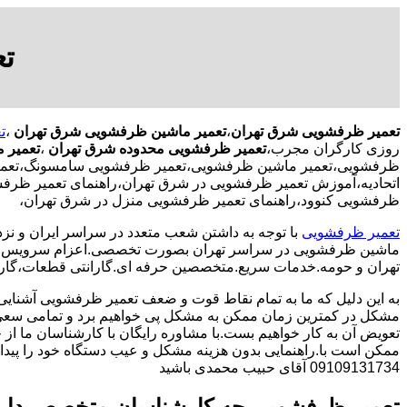
ت
تعمیر ظرفشویی شرق تهران
،
تعمیر ماشین ظرفشویی شرق تهران
،
ت
روزی کارگران مجرب،
تعمیر ظرفشویی محدوده شرق تهران
،
تعمیر 
ظرفشویی،تعمیر ماشین ظرفشویی،تعمیر ظرفشویی سامسونگ،تعمیر
اتحادیه،آموزش تعمیر ظرفشویی در شرق تهران،راهنمای تعمیر ظرف
ظرفشویی کنوود،راهنمای تعمیر ظرفشویی منزل در شرق تهران،
تعمیر ظرفشویی
با توجه به داشتن شعب متعدد در سراسر ایران و نزد
ماشین ظرفشویی در سراسر تهران بصورت تخصصی.اعزام سرویس کا
تهران و حومه.خدمات سریع.متخصصین حرفه ای.گارانتی قطعات،گارا
به این دلیل که ما به تمام نقاط قوت و ضعف تعمیر ظرفشویی آشنایی
مشکل در کمترین زمان ممکن به مشکل پی خواهیم برد و تمامی سعی 
تعویض آن به کار خواهیم بست.با مشاوره رایگان با کارشناسان ما از خ
ممکن است با.راهنمایی بدون هزینه مشکل و عیب دستگاه خود را پیدا ک
09109131734 آقای حبیب محمدی باشید
تعمیر ظرفشویی چه کارشناسان متخصص دار