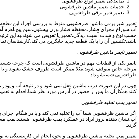
نمایندگی تعمیر انواع ظرفشویی
خدمات تعمیر ماشین ظرفشویی
تعمیر شیر برقی ظرفشویی
تعمیر شیر برقی ماشین ظرفشویی،منوط به بررسی اجزاء این قطعه ا
آب،سوراخ مجرای فشار،محفظه فشار،وزن پیستون،سیم پیچ،اهرم آهنی
حسب نوع و شدت آسیب دیدگی،تعمیر یا تعویض می شوند.به این ترتیب 
باشد،تکنسین آن را با یک قطعه جدید جایگزین می کند.کارشناسان نما
تعمیر تایمر ماشین ظرفشویی
تایمر یکی از قطعات مهم در ماشین ظرفشویی است که چرخه شستشو و 
مرحله خاص متوقف شوند.مثلا ممکن است ظروف خشک نشوند و یا سایر ب
ظرفشویی شستشو داد.
چون در این صورت،درب ماشین قفل نمی شود و در نتیجه آب و پودر هم
کنند.همکاران ما پس از حضور در آدرس مورد نظر شما،اقدام به تعمیر
تعمیر پمپ تخلیه ظرفشویی
اگر ماشین ظرفشویی شما آب را تخلیه نمی کند و یا در هنگام اجرای ب
آب،نشان دهنده بروز ایراد در عملکرد پمپ ظرفشویی هستند.پمپ م
گردد.
تعمیر پمپ تخلیه ماشین ظرفشویی و نحوه انجام این کار،بستگی به ن