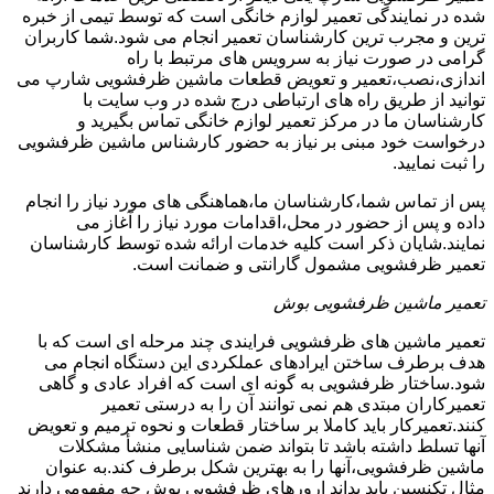
شده در نمایندگی تعمیر لوازم خانگی است که توسط تیمی از خبره
ترین و مجرب ترین کارشناسان تعمیر انجام می شود.شما کاربران
گرامی در صورت نیاز به سرویس های مرتبط با راه
اندازی،نصب،تعمیر و تعویض قطعات ماشین ظرفشویی شارپ می
توانید از طریق راه های ارتباطی درج شده در وب سایت با
کارشناسان ما در مرکز تعمیر لوازم خانگی تماس بگیرید و
درخواست خود مبنی بر نیاز به حضور کارشناس ماشین ظرفشویی
را ثبت نمایید.
پس از تماس شما،کارشناسان ما،هماهنگی های مورد نیاز را انجام
داده و پس از حضور در محل،اقدامات مورد نیاز را آغاز می
نمایند.شایان ذکر است کلیه خدمات ارائه شده توسط کارشناسان
تعمیر ظرفشویی مشمول گارانتی و ضمانت است.
تعمیر ماشین ظرفشویی بوش
تعمیر ماشین های ظرفشویی فرایندی چند مرحله ای است که با
هدف برطرف ساختن ایرادهای عملکردی این دستگاه انجام می
شود.ساختار ظرفشویی به گونه ای است که افراد عادی و گاهی
تعمیرکاران مبتدی هم نمی توانند آن را به درستی تعمیر
کنند.تعمیرکار باید کاملا بر ساختار قطعات و نحوه ترمیم و تعویض
آنها تسلط داشته باشد تا بتواند ضمن شناسایی منشأ مشکلات
ماشین ظرفشویی،آنها را به بهترین شکل برطرف کند.به عنوان
مثال تکنسین باید بداند ارورهای ظرفشویی بوش چه مفهومی دارند