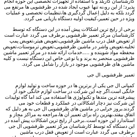
کارشناسان کاربلد و با استفاده از تجهیزات تخصصی این حوزه انجام
پذیرد؛ از این رو،نه تنها عیوب ایجاد شده در ظرفشویی ها مرتفع می
گردد بلکه به دلیل اِعمال گردگیری ها،تنظیمات تخصصی و عملیات
ویژه در حین تعمیر،کیفیت اولیه دستگاه بازیابی می گردد.
برخی از رایج ترین اشکالات پیش آمده در این دستگاه که توسط
کارشناسان مرکز تعمیر ظرفشویی برطرف می گردد عبارت است
از تعویض قفل درب ماشین ظرفشویی،تعویض هیتر،تعویض پمپ
تخلیه،تعویض واشر در ماشین ظرفشویی،تعویض ترموستات،تعویض
محفظه مواد شوینده و …..خدمات ارائه شده در مرکز تعمیر ماشین
ظرفشویی منحصر به برند و یا نوعی خاص این دستگاه نیست و کلیه
ماشین های ظرفشویی موجود در بازار را شامل می گردد.
تعمیر ظرفشویی ال جی
کمپانی ال جی یکی از برترین ها در حوزه ساخت و تولید لوازم
خانگی است.اگر چه این شرکت در ساخت لوازم خانگی خود از
پیشرفته ترین متدها و تکنولوژی ها استفاده می کند اما گاه تولیدات
این شرکت نیز دچار اشکالاتی در عملکرد و قطعات خود می
گردند.بروز خرابی در ماشین های ظرفشویی ال جی به هر دلیل که
اتفاق بیفتد،بهترین راه برای تعمیر آن ها،مراجعه به مراکز مجاز و
استاندارد این حوزه است..برخی از رایج ترین اشکالات پیش آمده در
این دستگاه که توسط کارشناسان مرکز تعمیر ظرفشویی ال جی
برطرف می گردد عبارت است از تعویض قفل درب ماشین