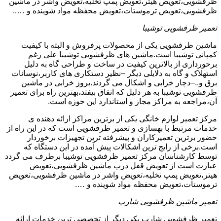
ظرفشویی،تعویض هیتر،تعویض پمپ تخلیه،تعویض واشر در ماشین
ظرفشویی،تعویض ترموستات،تعویض محفظه مواد شوینده و …..
تعمیر ظرفشویی توشیبا
ماشین ظرفشویی یکی از محصولات پرفروش و البته با کیفیت
کمپانی توشیبا است.ماشین های ظرفشویی توشیبا علی رغم
برخورداری از بالاترین کیفیت در ساخت و طراحی گاه به دلیل
استهلاک و گاه به دلایلی دیگر –نظیر دستکاری های کاربر،نوسانات
برق و..–دچار خرابی و اشکال می گردند.بروز خرابی در ماشین
ظرفشویی توشیبا به هر دلیل که اتفاق بیفتد،بهترین راه برای تعمیر
آن،مراجعه به مراکز مجاز و استاندارد این حوزه است.
مرکز تعمیر لوازم خانگی یکی از برترین مراکز ارائه دهنده ی
خدمات مرتبط با بهسازی و تعمیر ظرفشویی است که در این راه از
حضور برترین تعمیرکاران و پیشرفته ترین تجهیزات برخوردار
است.برخی از رایج ترین اشکالات پیش آمده در این دستگاه که
توسط کارشناسان مرکز تعمیر ظرفشویی توشیبا برطرف می گردد
عبارت است از تعویض قفل درب ماشین ظرفشویی،تعویض
هیتر،تعویض پمپ تخلیه،تعویض واشر در ماشین ظرفشویی،تعویض
ترموستات،تعویض محفظه مواد شوینده و ….
تعمیر ماشین ظرفشویی شارپ
تعمیر ظرفشویی شارپ یکی دیگر از تخصصی ترین خدمات ارائه