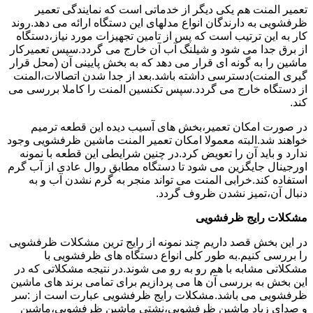
تعمیر المنت هم یکی دیگر از خدماتی است که نمایندگی تعمیر
ظرفشویی به دارندگان انواع مدلهای این دستگاه ارائه می دهد.روند
کار به این ترتیب است که پس از تامین تجهیزات مورد نیاز،دستگاه
از برق جدا می شود و شیلنگ آب آن خارج می گردد.سپس تعمیرکار
ماشین را به گونه ای قرار می دهد که به بخش پایینی آن (محل قرار
گیری المنت)دسترسی داشته باشد.بعد از جدا شدن اتصالات،المنت
از دستگاه خارج می گردد.سپس تکنسین المنت را کاملا بررسی می
کند.
در صورت امکان تعمیر،بخش های آسیب دیده این قطعه ترمیم
خواهند شد.البته معمولا امکان تعمیر المنت ماشین ظرفشویی وجود
ندارد و باید آن را تعویض کرد.در چنین شرایطی این قطعه با نمونه
اورجینال جایگزین می شود تا دستگاه مطابق روال عادی از آب گرم
استفاده کند.خرابی المنت می تواند منجر به گرم نشدن آب و به
دنبال آن،تمیز نشدن ظروف گردد.
مشکلات رایج ظرفشویی
در این بخش قصد داریم چند نمونه از رایج ترین مشکلات ظرفشویی
را بررسی کنیم.به طور کلی انواع دستگاه های ظرفشویی با
مشکلاتی مشابه با هم رو به رو می شوند.در نتیجه مشکلاتی که در
این بخش به بررسی آن ها می پردازیم برای تمامی برند های ماشین
ظرفشویی می باشد.مشکلات رایج ظرفشویی عبارت است از :سر
و صدای زیاد ماشین ظرفشویی،نشتی ماشین ظرفشویی،ماشین