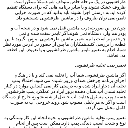
ظرفشویی در یک مرحله خاص متوقف شوند.مثلا ممکن است
ظروف خشک نشوند و یا سایر برنامه هایی که برای دستگاه تنظیم
کرده اید،به درستی اجرا نشوند.باید بدانید که در صورت خرابی
تایمر،نمی توان ظروف را در ماشین ظرفشویی شستشو داد.
چون در این صورت،درب ماشین قفل نمی شود و در نتیجه آب و
پودر هم وارد دستگاه نمی شوند.اگر تایمر سفت شده و نمی
چرخد،بهتر است با تیم تعمیر ماشین ظرفشویی تماس بگیرید تا این
قطعه را بررسی کنند.همکاران ما پس از حضور در آدرس مورد نظر
شما،اقدام به تعمیر تایمر ماشین ظرفشویی و یا تعویض این قطعه
می نمایند.
تعمیر پمپ تخلیه ظرفشویی
اگر ماشین ظرفشویی شما آب را تخلیه نمی کند و یا در هنگام
اجرای برنامه چرخش،صدای وزوز شنیده می شود،احتمالا پمپ
تخلیه آن دچار ایراد شده و به درستی کار نمی کند.این موارد در کنار
تخلیه نشدن آب،نشان دهنده بروز ایراد در عملکرد پمپ ظرفشویی
هستند.پمپ مسئول هدایت آب حاصل از شستشو به خارج از دستگاه
است و اگر به هر دلیلی معیوب شود،روند خروجی آب به صورت
کامل مختل می گردد.
تعمیر پمپ تخلیه ماشین ظرفشویی و نحوه انجام این کار،بستگی به
نوع و شدت آسیب دیدگی پمپ دارد.ممکن است پس از انجام