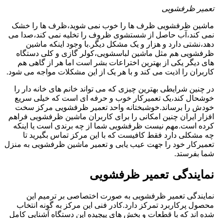
تعمیر ظرفشویی
ماشین ظرفشویی ظرف ها را خوب نمی شوید،ظرف ها را خشک
نمی کند،آب حاصل از شستشوی ظروف را تخلیه نمی کند،صدا می
دهد،نشتی دارد و هزار و یک مشکل دیگر.با وجود اینکه ماشین
ظرفشویی هم مثل ماشین لباسشویی،کولر گازی و کلی دستگاه
های دیگر یکی از بهترین اختراعات بشر است اما هر از گاهی هم
کاربران را اذیت می کند و با هر یک از این مشکلات مواجه می شود.
در چنین شرایطی بهترین چیزی که می تواند خانم های خانه دار را
خوشحال کند،یک تعمیرکار خوب و حرفه ای است که خیلی سریع
خودش را برساند.خوشبختانه واحد تعمیر ظرفشویی مرکز سخت
افزار ایران چنین امکانی را برای کاربران ماشین ظرفشویی فراهم
کرده است.مهم نیست ظرفشویی شما از چه برندی است یا اینکه
چه مشکلی دارد فقط کافیست که با این مرکز تماس بگیرید تا
تعمیرکار خود را جهت عیب یابی و تعمیر ماشین ظرفشویی به منزل
شما بفرستد.
نمایندگی تعمیر ظرفشویی
نمایندگی تعمیر ظرفشویی به صورت اختصاصی بر ترمیم این
محصول پرکاربرد تمرکز دارد.کادر فنی این مرکز به گونه انتخاب
شده اند که با قطعات و بخش های پیچیده این دستگاه آشنایی کامل