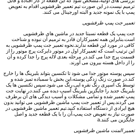
بررسی های اولیه،مشخص شود که این قطعه از کار افتاده و قابل
ترمیم نیست.در این صورت تیم تعمیر ظرفشویی اقدام به تعویض
پمپ با یک نمونه جدید و البته اورجینال می کنند.
تعمیر جت پمپ ظرفشویی
جت پمپ یک قطعه نسبتا جدید در ماشین های ظرفشویی
است.بنابراین همه تعمیرکاران قادر به ترمیم آن نبوده و شناخت
کافی در مورد این قطعه ندارند.نحوه تعمیر جت پمپ ظرفشویی به
این ترتیب است که تعمیرکار اول در موتور دایرکت پرچ موتور را از
قسمت پرچ جدا می کند.در مرحله بعدی لاله پرچ را جدا کرده و آن
را از داخل هسته بیرون می آورند.
سپس پوسته موتور جدا می شود تا تکنسین بتواند بلبرینگ ها را خارج
کند.در صورت زنگ زدگی پوسته،این بخش با سمباده تمیز شده و
توسط یک اسپری رنگ نقره ایی،رنگ می شود.سپس تکنسین ها یک
بلبرینگ جدید را جایگزین بلبرینگ آسیب دیده می کنند.در نهایت جت
پمپ تعمیر شده و تمامی مشکلات و آسیب دیدگی های آن برطرف
می گردند.پس از تعمیر جت پمپ ماشین ظرفشویی می توانید بدون
هیچ ایرادی از دستگاه استفاده کنید.تیم تعمیر ماشین ظرفشویی در
صورت نیاز به تعویض جت پمپ،آن را با یک قطعه جدید و اصل
جایگزین می کنند.a
تعمیر المنت ماشین ظرفشویی