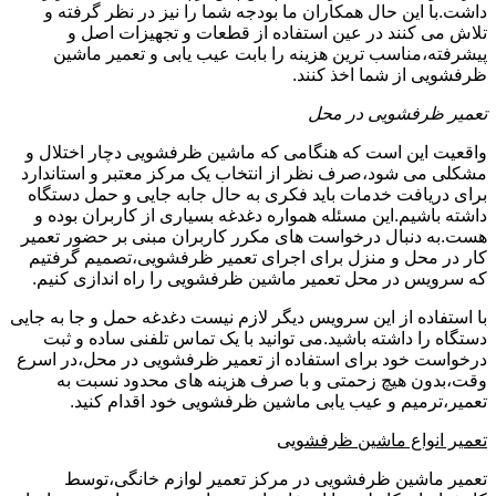
داشت.با این حال همکاران ما بودجه شما را نیز در نظر گرفته و
تلاش می کنند در عین استفاده از قطعات و تجهیزات اصل و
پیشرفته،مناسب ترین هزینه را بابت عیب یابی و تعمیر ماشین
ظرفشویی از شما اخذ کنند.
تعمیر ظرفشویی در محل
واقعیت این است که هنگامی که ماشین ظرفشویی دچار اختلال و
مشکلی می شود،صرف نظر از انتخاب یک مرکز معتبر و استاندارد
برای دریافت خدمات باید فکری به حال جابه جایی و حمل دستگاه
داشته باشیم.این مسئله همواره دغدغه بسیاری از کاربران بوده و
هست.به دنبال درخواست های مکرر کاربران مبنی بر حضور تعمیر
کار در محل و منزل برای اجرای تعمیر ظرفشویی،تصمیم گرفتیم
که سرویس در محل تعمیر ماشین ظرفشویی را راه اندازی کنیم.
با استفاده از این سرویس دیگر لازم نیست دغدغه حمل و جا به جایی
دستگاه را داشته باشید.می توانید با یک تماس تلفنی ساده و ثبت
درخواست خود برای استفاده از تعمیر ظرفشویی در محل،در اسرع
وقت،بدون هیچ زحمتی و با صرف هزینه های محدود نسبت به
تعمیر،ترمیم و عیب یابی ماشین ظرفشویی خود اقدام کنید.
تعمیر انواع ماشین ظرفشویی
تعمیر ماشین ظرفشویی در مرکز تعمیر لوازم خانگی،توسط