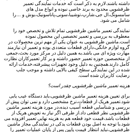
داشته باشند.لازم به ذکر است که خدمات نمایندگی تعمیر
ظرفشویی محدود به برند خاصی نبوده و انواع مدل های
سامسونگ،ال جی،شارپ،توشیبا،سونی،پاناسونیک،بوش و …را
شامل می شود.
نمایندگی تعمیر ماشین ظرفشویی تمام تلاش و تخصص خود را
معطوف به بررسی و تعمیر تخصصی این محصول نموده
است.ماشین ظرفشویی به عنوان یکی از مهم ترین محصولات در
گروه لوازم خانگی،دارای قطعات متعددی بوده و تعمیر آن نیازمند
مهارت ویژه ای می باشد.به همین دلیل در مرکز مورد بحث،جمعی
از متخصصین حوزه تعمیر حضور داشته و بر کار تعمیرکاران نظارت
کامل دارند.همچنین به دلیل وجود تجهیزات پیشرفته،خدمات ارائه
شده در این نمایندگی سطح کیفی بالایی داشته و موجب جلب
رضایت کاربران شده است.
هزینه تعمیر ماشین ظرفشویی چقدر است؟
برای تعیین هزینه تعمیر ماشین ظرفشویی،باید دستگاه عیب یابی
شود.تعمیر هریک از قطعات،نرخ مشخصی دارد و نمی توان پیش از
بررسی و شناسایی قطعه آسیب دیده،در مورد هزینه تعمیر ماشین
ظرفشویی نظر قطعی داد.از طرفی اگر نیاز به تعویض هریک از
قطعات باشد،قیمت خود قطعه هم به هزینه نهایی تعمیر افزوده می
شود.با توجه به اصل بودن قطعات یدکی در نمایندگی مجاز ماشین
ظرفشویی،نباید انتظار قیمت پایین پس از پایان عملیات تعمیر را