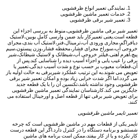
نمایندگی تعمیر انواع ظرفشویی
خدمات تعمیر ماشین ظرفشویی
تعمیر شیر برقی ظرفشویی
تعمیر شیر برقی ماشین ظرفشویی،منوط به بررسی اجزاء این
قطعه است.یعنی تعمیرکار باید ضمن وارسی کامل بوبین،لاستیک
دیافراگم،مجاری ورودی آب،ترمینال،فنر،لاستیک آب بندی،مجرای
خروجی آب،سوراخ مجرای فشار،محفظه فشار،وزن پیستون،سیم
پیچ،اهرم آهنی،فیلتر خروجی آب،شیطانک و لاستیک شیطانک،شیر
برقی را عیب یابی و اجزاء آسیب دیده را شناسایی کند.پس از
آن،قطعات معیوب بر حسب نوع و شدت آسیب دیدگی،تعمیر یا
تعویض می شوند.به این ترتیب عملکرد شیربرقی به حالت اولیه باز
می گردد.اما اگر شدت خرابی زیاد بوده و امکان تعمیر شیر برقی
ظرفشویی وجود نداشته باشد،تکنسین آن را با یک قطعه جدید
جایگزین می کند.کارشناسان نمایندگی تعمیر ماشین ظرفشویی
برای تعویض شیر برقی تنها از قطعه اصل و اورجینال استفاده می
کنند.
تعمیر تایمر ماشین ظرفشویی
تایمر یکی از قطعات مهم در ماشین ظرفشویی است که چرخه
شستشو و برنامه دستگاه را در کنترل دارد.اگر این قطعه درست
کار نکرده و یا از کار بیفتد،ممکن است برنامه های ماشین