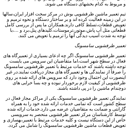
و مربوط به کدام بخشهای دستگاه می شوند.
تیم تعمیر ماشین ظرفشویی بوش در مرکز سخت افزار ایران،سالها
در این زمینه فعالیت کرده اند و بر ساختار دستگاه و نحوه ترمیم و
تعویض قطعات،تسلط کافی دارند.همکاران ما پس از بررسی کامل
قطعاتی مثل آب پاش،موتور،ترموستات،کلیدهای پنل،برد و …،با
توجه به شدت آسیب دیدگی آنها را ترمیم یا تعویض می کنند.
تعمیر ظرفشویی سامسونگ
تعمیر ظرفشویی سامسونگ اگر چه ادعای بسیاری از تعمیرگاه های
فعال در سطح شهر است،اما متقاضیان این سرویس می بایست
توجه داشته باشند که خدمات مرتبط با تعمیر ظرفشویی سامسونگ
را صرفاً از نمایندگی ها و تعمیرگاه های مجاز دریافت نمایند.در غیر
اینصورت این احتمال وجود دارد که سرویس های ارائه شده بر روی
ظرفشویی از کیفیت لازم برخوردار نبوده و چه بسا خرابی های
دوچندام ماشین را در پی داشته باشند.
نمایندگی تعمیر ظرفشویی سامسونگ یکی از مراکز مجاز فعال در
سطح کشور است که تمامی خدمات ارائه شده خود را به همراه
گارانتی و ضمانت به متقاضیان عرضه می دارد.خدمات ارائه شده
توسط کارشناسان مرکز تعمیر ظرفشویی منحصر به سرویسی
خاص از این دستگاه نیست و کلیه خدمات مرتبط با تعمیر،بهسازی و
تعویض قطعات ماشین ظرفشویی سامسونگ را شامل می گردد.