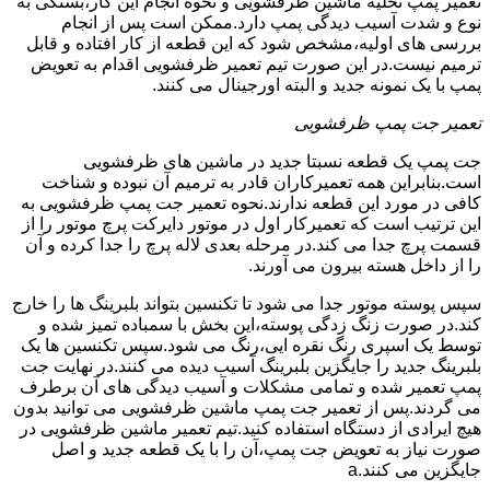
تعمیر پمپ تخلیه ماشین ظرفشویی و نحوه انجام این کار،بستگی به
نوع و شدت آسیب دیدگی پمپ دارد.ممکن است پس از انجام
بررسی های اولیه،مشخص شود که این قطعه از کار افتاده و قابل
ترمیم نیست.در این صورت تیم تعمیر ظرفشویی اقدام به تعویض
پمپ با یک نمونه جدید و البته اورجینال می کنند.
تعمیر جت پمپ ظرفشویی
جت پمپ یک قطعه نسبتا جدید در ماشین های ظرفشویی
است.بنابراین همه تعمیرکاران قادر به ترمیم آن نبوده و شناخت
کافی در مورد این قطعه ندارند.نحوه تعمیر جت پمپ ظرفشویی به
این ترتیب است که تعمیرکار اول در موتور دایرکت پرچ موتور را از
قسمت پرچ جدا می کند.در مرحله بعدی لاله پرچ را جدا کرده و آن
را از داخل هسته بیرون می آورند.
سپس پوسته موتور جدا می شود تا تکنسین بتواند بلبرینگ ها را خارج
کند.در صورت زنگ زدگی پوسته،این بخش با سمباده تمیز شده و
توسط یک اسپری رنگ نقره ایی،رنگ می شود.سپس تکنسین ها یک
بلبرینگ جدید را جایگزین بلبرینگ آسیب دیده می کنند.در نهایت جت
پمپ تعمیر شده و تمامی مشکلات و آسیب دیدگی های آن برطرف
می گردند.پس از تعمیر جت پمپ ماشین ظرفشویی می توانید بدون
هیچ ایرادی از دستگاه استفاده کنید.تیم تعمیر ماشین ظرفشویی در
صورت نیاز به تعویض جت پمپ،آن را با یک قطعه جدید و اصل
جایگزین می کنند.a