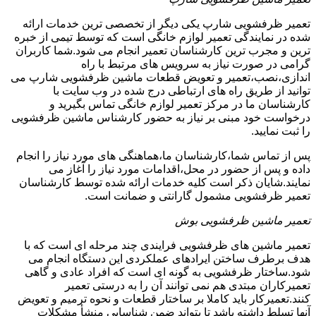
تعمیر ظرفشویی شارپ یکی دیگر از تخصصی ترین خدمات ارائه
شده در نمایندگی تعمیر لوازم خانگی است که توسط تیمی از خبره
ترین و مجرب ترین کارشناسان تعمیر انجام می شود.شما کاربران
گرامی در صورت نیاز به سرویس های مرتبط با راه
اندازی،نصب،تعمیر و تعویض قطعات ماشین ظرفشویی شارپ می
توانید از طریق راه های ارتباطی درج شده در وب سایت با
کارشناسان ما در مرکز تعمیر لوازم خانگی تماس بگیرید و
درخواست خود مبنی بر نیاز به حضور کارشناس ماشین ظرفشویی
را ثبت نمایید.
پس از تماس شما،کارشناسان ما،هماهنگی های مورد نیاز را انجام
داده و پس از حضور در محل،اقدامات مورد نیاز را آغاز می
نمایند.شایان ذکر است کلیه خدمات ارائه شده توسط کارشناسان
تعمیر ظرفشویی مشمول گارانتی و ضمانت است.
تعمیر ماشین ظرفشویی بوش
تعمیر ماشین های ظرفشویی فرایندی چند مرحله ای است که با
هدف برطرف ساختن ایرادهای عملکردی این دستگاه انجام می
شود.ساختار ظرفشویی به گونه ای است که افراد عادی و گاهی
تعمیرکاران مبتدی هم نمی توانند آن را به درستی تعمیر
کنند.تعمیرکار باید کاملا بر ساختار قطعات و نحوه ترمیم و تعویض
آنها تسلط داشته باشد تا بتواند ضمن شناسایی منشأ مشکلات