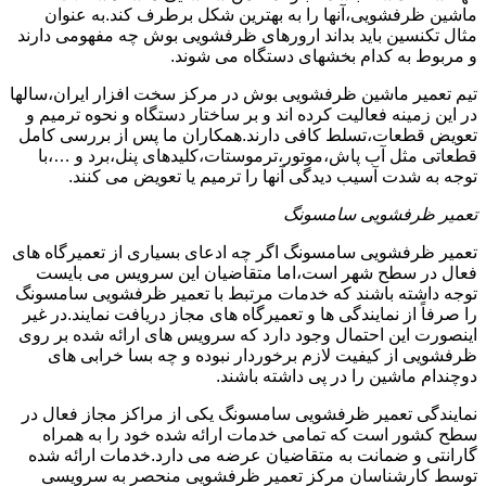
ماشین ظرفشویی،آنها را به بهترین شکل برطرف کند.به عنوان
مثال تکنسین باید بداند ارورهای ظرفشویی بوش چه مفهومی دارند
و مربوط به کدام بخشهای دستگاه می شوند.
تیم تعمیر ماشین ظرفشویی بوش در مرکز سخت افزار ایران،سالها
در این زمینه فعالیت کرده اند و بر ساختار دستگاه و نحوه ترمیم و
تعویض قطعات،تسلط کافی دارند.همکاران ما پس از بررسی کامل
قطعاتی مثل آب پاش،موتور،ترموستات،کلیدهای پنل،برد و …،با
توجه به شدت آسیب دیدگی آنها را ترمیم یا تعویض می کنند.
تعمیر ظرفشویی سامسونگ
تعمیر ظرفشویی سامسونگ اگر چه ادعای بسیاری از تعمیرگاه های
فعال در سطح شهر است،اما متقاضیان این سرویس می بایست
توجه داشته باشند که خدمات مرتبط با تعمیر ظرفشویی سامسونگ
را صرفاً از نمایندگی ها و تعمیرگاه های مجاز دریافت نمایند.در غیر
اینصورت این احتمال وجود دارد که سرویس های ارائه شده بر روی
ظرفشویی از کیفیت لازم برخوردار نبوده و چه بسا خرابی های
دوچندام ماشین را در پی داشته باشند.
نمایندگی تعمیر ظرفشویی سامسونگ یکی از مراکز مجاز فعال در
سطح کشور است که تمامی خدمات ارائه شده خود را به همراه
گارانتی و ضمانت به متقاضیان عرضه می دارد.خدمات ارائه شده
توسط کارشناسان مرکز تعمیر ظرفشویی منحصر به سرویسی