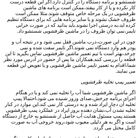
شستشو و برنامه دستگاه را در کنترل دارد.اگر این قطعه درست
کار نکرده و یا از کار بیفتد،ممکن است برنامه های ماشین
ظرفشویی در یک مرحله خاص متوقف شوند.مثلا ممکن است
ظروف خشک نشوند و یا سایر برنامه هایی که برای دستگاه تنظیم
کرده اید،به درستی اجرا نشوند.باید بدانید که در صورت خرابی
تایمر،نمی توان ظروف را در ماشین ظرفشویی شستشو داد.
چون در این صورت،درب ماشین قفل نمی شود و در نتیجه آب و
پودر هم وارد دستگاه نمی شوند.اگر تایمر سفت شده و نمی
چرخد،بهتر است با تیم تعمیر ماشین ظرفشویی تماس بگیرید تا این
قطعه را بررسی کنند.همکاران ما پس از حضور در آدرس مورد نظر
شما،اقدام به تعمیر تایمر ماشین ظرفشویی و یا تعویض این قطعه
می نمایند.
تعمیر پمپ تخلیه ظرفشویی
اگر ماشین ظرفشویی شما آب را تخلیه نمی کند و یا در هنگام
اجرای برنامه چرخش،صدای وزوز شنیده می شود،احتمالا پمپ
تخلیه آن دچار ایراد شده و به درستی کار نمی کند.این موارد در کنار
تخلیه نشدن آب،نشان دهنده بروز ایراد در عملکرد پمپ ظرفشویی
هستند.پمپ مسئول هدایت آب حاصل از شستشو به خارج از دستگاه
است و اگر به هر دلیلی معیوب شود،روند خروجی آب به صورت
کامل مختل می گردد.