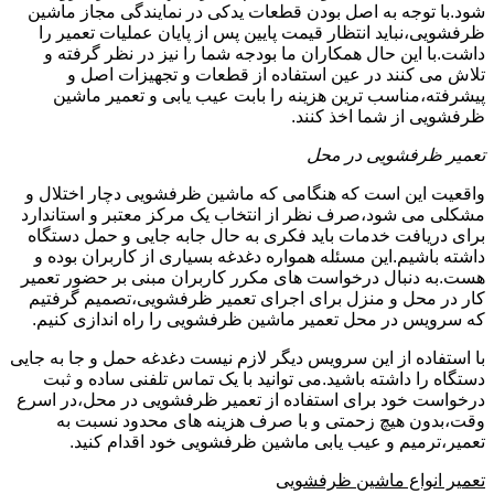
شود.با توجه به اصل بودن قطعات یدکی در نمایندگی مجاز ماشین
ظرفشویی،نباید انتظار قیمت پایین پس از پایان عملیات تعمیر را
داشت.با این حال همکاران ما بودجه شما را نیز در نظر گرفته و
تلاش می کنند در عین استفاده از قطعات و تجهیزات اصل و
پیشرفته،مناسب ترین هزینه را بابت عیب یابی و تعمیر ماشین
ظرفشویی از شما اخذ کنند.
تعمیر ظرفشویی در محل
واقعیت این است که هنگامی که ماشین ظرفشویی دچار اختلال و
مشکلی می شود،صرف نظر از انتخاب یک مرکز معتبر و استاندارد
برای دریافت خدمات باید فکری به حال جابه جایی و حمل دستگاه
داشته باشیم.این مسئله همواره دغدغه بسیاری از کاربران بوده و
هست.به دنبال درخواست های مکرر کاربران مبنی بر حضور تعمیر
کار در محل و منزل برای اجرای تعمیر ظرفشویی،تصمیم گرفتیم
که سرویس در محل تعمیر ماشین ظرفشویی را راه اندازی کنیم.
با استفاده از این سرویس دیگر لازم نیست دغدغه حمل و جا به جایی
دستگاه را داشته باشید.می توانید با یک تماس تلفنی ساده و ثبت
درخواست خود برای استفاده از تعمیر ظرفشویی در محل،در اسرع
وقت،بدون هیچ زحمتی و با صرف هزینه های محدود نسبت به
تعمیر،ترمیم و عیب یابی ماشین ظرفشویی خود اقدام کنید.
تعمیر انواع ماشین ظرفشویی