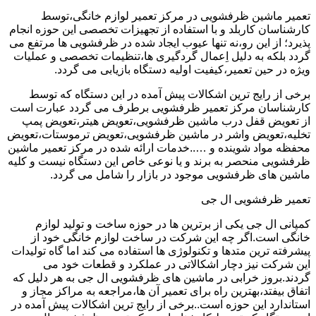
تعمیر ماشین ظرفشویی در مرکز تعمیر لوازم خانگی،توسط
کارشناسان کاربلد و با استفاده از تجهیزات تخصصی این حوزه انجام
پذیرد؛ از این رو،نه تنها عیوب ایجاد شده در ظرفشویی ها مرتفع می
گردد بلکه به دلیل اِعمال گردگیری ها،تنظیمات تخصصی و عملیات
ویژه در حین تعمیر،کیفیت اولیه دستگاه بازیابی می گردد.
برخی از رایج ترین اشکالات پیش آمده در این دستگاه که توسط
کارشناسان مرکز تعمیر ظرفشویی برطرف می گردد عبارت است
از تعویض قفل درب ماشین ظرفشویی،تعویض هیتر،تعویض پمپ
تخلیه،تعویض واشر در ماشین ظرفشویی،تعویض ترموستات،تعویض
محفظه مواد شوینده و …..خدمات ارائه شده در مرکز تعمیر ماشین
ظرفشویی منحصر به برند و یا نوعی خاص این دستگاه نیست و کلیه
ماشین های ظرفشویی موجود در بازار را شامل می گردد.
تعمیر ظرفشویی ال جی
کمپانی ال جی یکی از برترین ها در حوزه ساخت و تولید لوازم
خانگی است.اگر چه این شرکت در ساخت لوازم خانگی خود از
پیشرفته ترین متدها و تکنولوژی ها استفاده می کند اما گاه تولیدات
این شرکت نیز دچار اشکالاتی در عملکرد و قطعات خود می
گردند.بروز خرابی در ماشین های ظرفشویی ال جی به هر دلیل که
اتفاق بیفتد،بهترین راه برای تعمیر آن ها،مراجعه به مراکز مجاز و
استاندارد این حوزه است..برخی از رایج ترین اشکالات پیش آمده در