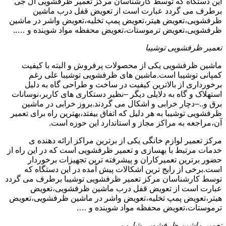
این دستگاه که توسط کارشناسان مرکز تعمیر ظرفشویی ال جی
برطرف می گردد عبارت است از تعویض قفل درب ماشین
ظرفشویی،تعویض هیتر،تعویض پمپ تخلیه،تعویض واشر در ماشین
ظرفشویی،تعویض ترموستات،تعویض محفظه مواد شوینده و …..
تعمیر ظرفشویی توشیبا
ماشین ظرفشویی یکی از محصولات پرفروش و البته با کیفیت
کمپانی توشیبا است.ماشین های ظرفشویی توشیبا علی رغم
برخورداری از بالاترین کیفیت در ساخت و طراحی گاه به دلیل
استهلاک و گاه به دلایلی دیگر –نظیر دستکاری های کاربر،نوسانات
برق و..–دچار خرابی و اشکال می گردند.بروز خرابی در ماشین
ظرفشویی توشیبا به هر دلیل که اتفاق بیفتد،بهترین راه برای تعمیر
آن،مراجعه به مراکز مجاز و استاندارد این حوزه است.
مرکز تعمیر لوازم خانگی یکی از برترین مراکز ارائه دهنده ی
خدمات مرتبط با بهسازی و تعمیر ظرفشویی است که در این راه از
حضور برترین تعمیرکاران و پیشرفته ترین تجهیزات برخوردار
است.برخی از رایج ترین اشکالات پیش آمده در این دستگاه که
توسط کارشناسان مرکز تعمیر ظرفشویی توشیبا برطرف می گردد
عبارت است از تعویض قفل درب ماشین ظرفشویی،تعویض
هیتر،تعویض پمپ تخلیه،تعویض واشر در ماشین ظرفشویی،تعویض
ترموستات،تعویض محفظه مواد شوینده و ….
تعمیر ماشین ظرفشویی شارپ