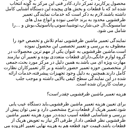
محصول پرکاربرد تمرکز دارد.کادر فنی این مرکز به گونه انتخاب
شده اند که با قطعات و بخش های پیچیده این دستگاه آشنایی کامل
داشته باشند.لازم به ذکر است که خدمات نمایندگی تعمیر
ظرفشویی محدود به برند خاصی نبوده و انواع مدل های
سامسونگ،ال جی،شارپ،توشیبا،سونی،پاناسونیک،بوش و …را
شامل می شود.
نمایندگی تعمیر ماشین ظرفشویی تمام تلاش و تخصص خود را
معطوف به بررسی و تعمیر تخصصی این محصول نموده
است.ماشین ظرفشویی به عنوان یکی از مهم ترین محصولات در
گروه لوازم خانگی،دارای قطعات متعددی بوده و تعمیر آن نیازمند
مهارت ویژه ای می باشد.به همین دلیل در مرکز مورد بحث،جمعی
از متخصصین حوزه تعمیر حضور داشته و بر کار تعمیرکاران نظارت
کامل دارند.همچنین به دلیل وجود تجهیزات پیشرفته،خدمات ارائه
شده در این نمایندگی سطح کیفی بالایی داشته و موجب جلب
رضایت کاربران شده است.
هزینه تعمیر ماشین ظرفشویی چقدر است؟
برای تعیین هزینه تعمیر ماشین ظرفشویی،باید دستگاه عیب یابی
شود.تعمیر هریک از قطعات،نرخ مشخصی دارد و نمی توان پیش از
بررسی و شناسایی قطعه آسیب دیده،در مورد هزینه تعمیر ماشین
ظرفشویی نظر قطعی داد.از طرفی اگر نیاز به تعویض هریک از
قطعات باشد،قیمت خود قطعه هم به هزینه نهایی تعمیر افزوده می