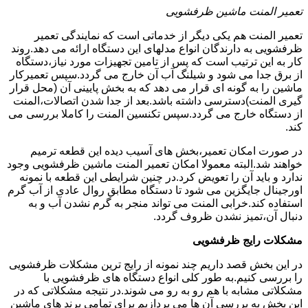
تعمیر المنت ماشین ظرفشویی
تعمیر المنت هم یکی دیگر از خدماتی است که نمایندگی تعمیر
ظرفشویی به دارندگان انواع مدلهای این دستگاه ارائه می دهد.روند
کار به این ترتیب است که پس از تامین تجهیزات مورد نیاز،دستگاه
از برق جدا می شود و شیلنگ آب آن خارج می گردد.سپس تعمیرکار
ماشین را به گونه ای قرار می دهد که به بخش پایینی آن (محل قرار
گیری المنت)دسترسی داشته باشد.بعد از جدا شدن اتصالات،المنت
از دستگاه خارج می گردد.سپس تکنسین المنت را کاملا بررسی می
کند.
در صورت امکان تعمیر،بخش های آسیب دیده این قطعه ترمیم
خواهند شد.البته معمولا امکان تعمیر المنت ماشین ظرفشویی وجود
ندارد و باید آن را تعویض کرد.در چنین شرایطی این قطعه با نمونه
اورجینال جایگزین می شود تا دستگاه مطابق روال عادی از آب گرم
استفاده کند.خرابی المنت می تواند منجر به گرم نشدن آب و به
دنبال آن،تمیز نشدن ظروف گردد.
مشکلات رایج ظرفشویی
در این بخش قصد داریم چند نمونه از رایج ترین مشکلات ظرفشویی
را بررسی کنیم.به طور کلی انواع دستگاه های ظرفشویی با
مشکلاتی مشابه با هم رو به رو می شوند.در نتیجه مشکلاتی که در
این بخش به بررسی آن ها می پردازیم برای تمامی برند های ماشین