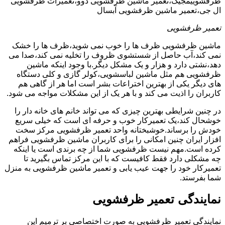
ظرفشوییمجیک،تعمیر ماشین ظرفشویی دوو،تعمیرات ظرفشویی
ال جی،تعمیر ماشین ظرفشویی آبسال
تعمیر ظرفشویی
ماشین ظرفشویی ظرف ها را خوب نمی شوید،ظرف ها را خشک
نمی کند،آب حاصل از شستشوی ظروف را تخلیه نمی کند،صدا می
دهد،نشتی دارد و هزار و یک مشکل دیگر.با وجود اینکه ماشین
ظرفشویی هم مثل ماشین لباسشویی،کولر گازی و کلی دستگاه
های دیگر یکی از بهترین اختراعات بشر است اما هر از گاهی هم
کاربران را اذیت می کند و با هر یک از این مشکلات مواجه می شود.
در چنین شرایطی بهترین چیزی که می تواند خانم های خانه دار را
خوشحال کند،یک تعمیرکار خوب و حرفه ای است که خیلی سریع
خودش را برساند.خوشبختانه واحد تعمیر ظرفشویی مرکز سخت
افزار ایران چنین امکانی را برای کاربران ماشین ظرفشویی فراهم
کرده است.مهم نیست ظرفشویی شما از چه برندی است یا اینکه
چه مشکلی دارد فقط کافیست که با این مرکز تماس بگیرید تا
تعمیرکار خود را جهت عیب یابی و تعمیر ماشین ظرفشویی به منزل
شما بفرستد.
نمایندگی تعمیر ظرفشویی
نمایندگی تعمیر ظرفشویی به صورت اختصاصی بر ترمیم این