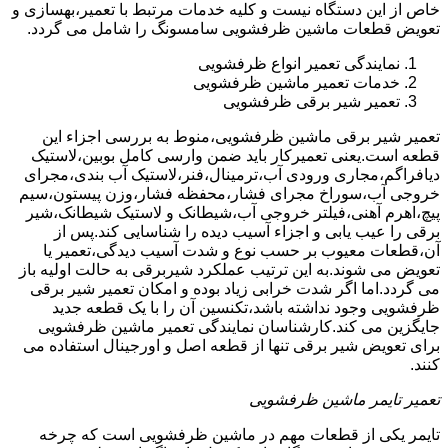
خاص از این دستگاه نیست و کلیه خدمات مرتبط با تعمیر،بهسازی و
تعویض قطعات ماشین ظرفشویی سامسونگ را شامل می گردد.
نمایندگی تعمیر انواع ظرفشویی
خدمات تعمیر ماشین ظرفشویی
تعمیر شیر برقی ظرفشویی
تعمیر شیر برقی ماشین ظرفشویی،منوط به بررسی اجزاء این
قطعه است.یعنی تعمیرکار باید ضمن وارسی کامل بوبین،لاستیک
دیافراگم،مجاری ورودی آب،ترمینال،فنر،لاستیک آب بندی،مجرای
خروجی آب،سوراخ مجرای فشار،محفظه فشار،وزن پیستون،سیم
پیچ،اهرم آهنی،فیلتر خروجی آب،شیطانک و لاستیک شیطانک،شیر
برقی را عیب یابی و اجزاء آسیب دیده را شناسایی کند.پس از
آن،قطعات معیوب بر حسب نوع و شدت آسیب دیدگی،تعمیر یا
تعویض می شوند.به این ترتیب عملکرد شیربرقی به حالت اولیه باز
می گردد.اما اگر شدت خرابی زیاد بوده و امکان تعمیر شیر برقی
ظرفشویی وجود نداشته باشد،تکنسین آن را با یک قطعه جدید
جایگزین می کند.کارشناسان نمایندگی تعمیر ماشین ظرفشویی
برای تعویض شیر برقی تنها از قطعه اصل و اورجینال استفاده می
کنند.
تعمیر تایمر ماشین ظرفشویی
تایمر یکی از قطعات مهم در ماشین ظرفشویی است که چرخه