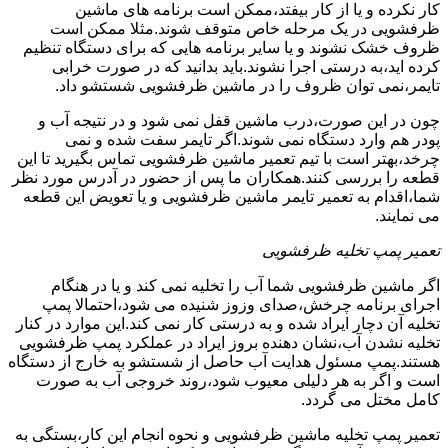
کار نکرده و یا از کار بیفتد،ممکن است برنامه های ماشین
ظرفشویی در یک مرحله خاص متوقف شوند.مثلا ممکن است
ظروف خشک نشوند و یا سایر برنامه هایی که برای دستگاه تنظیم
کرده اید،به درستی اجرا نشوند.باید بدانید که در صورت خرابی
تایمر،نمی توان ظروف را در ماشین ظرفشویی شستشو داد.
چون در این صورت،درب ماشین قفل نمی شود و در نتیجه آب و
پودر هم وارد دستگاه نمی شوند.اگر تایمر سفت شده و نمی
چرخد،بهتر است با تیم تعمیر ماشین ظرفشویی تماس بگیرید تا این
قطعه را بررسی کنند.همکاران ما پس از حضور در آدرس مورد نظر
شما،اقدام به تعمیر تایمر ماشین ظرفشویی و یا تعویض این قطعه
می نمایند.
تعمیر پمپ تخلیه ظرفشویی
اگر ماشین ظرفشویی شما آب را تخلیه نمی کند و یا در هنگام
اجرای برنامه چرخش،صدای وزوز شنیده می شود،احتمالا پمپ
تخلیه آن دچار ایراد شده و به درستی کار نمی کند.این موارد در کنار
تخلیه نشدن آب،نشان دهنده بروز ایراد در عملکرد پمپ ظرفشویی
هستند.پمپ مسئول هدایت آب حاصل از شستشو به خارج از دستگاه
است و اگر به هر دلیلی معیوب شود،روند خروجی آب به صورت
کامل مختل می گردد.
تعمیر پمپ تخلیه ماشین ظرفشویی و نحوه انجام این کار،بستگی به