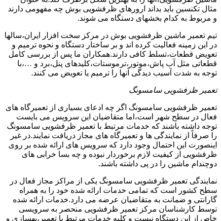
مثال تکنسین باید بداند ارورهای ظرفشویی بوش چه مفهومی دارند
و مربوط به کدام بخشهای دستگاه می شوند.
تیم تعمیر ماشین ظرفشویی بوش در مرکز سخت افزار ایران،سالها
در این زمینه فعالیت کرده اند و بر ساختار دستگاه و نحوه ترمیم و
تعویض قطعات،تسلط کافی دارند.همکاران ما پس از بررسی کامل
قطعاتی مثل آب پاش،موتور،ترموستات،کلیدهای پنل،برد و …،با
توجه به شدت آسیب دیدگی آنها را ترمیم یا تعویض می کنند.
تعمیر ظرفشویی سامسونگ
تعمیر ظرفشویی سامسونگ اگر چه ادعای بسیاری از تعمیرگاه های
فعال در سطح شهر است،اما متقاضیان این سرویس می بایست
توجه داشته باشند که خدمات مرتبط با تعمیر ظرفشویی سامسونگ
را صرفاً از نمایندگی ها و تعمیرگاه های مجاز دریافت نمایند.در غیر
اینصورت این احتمال وجود دارد که سرویس های ارائه شده بر روی
ظرفشویی از کیفیت لازم برخوردار نبوده و چه بسا خرابی های
دوچندام ماشین را در پی داشته باشند.
نمایندگی تعمیر ظرفشویی سامسونگ یکی از مراکز مجاز فعال در
سطح کشور است که تمامی خدمات ارائه شده خود را به همراه
گارانتی و ضمانت به متقاضیان عرضه می دارد.خدمات ارائه شده
توسط کارشناسان مرکز تعمیر ظرفشویی منحصر به سرویسی
خاص از این دستگاه نیست و کلیه خدمات مرتبط با تعمیر،بهسازی و