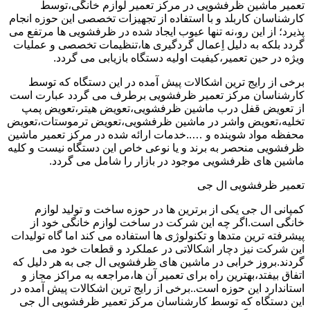
تعمیر ماشین ظرفشویی در مرکز تعمیر لوازم خانگی،توسط
کارشناسان کاربلد و با استفاده از تجهیزات تخصصی این حوزه انجام
پذیرد؛ از این رو،نه تنها عیوب ایجاد شده در ظرفشویی ها مرتفع می
گردد بلکه به دلیل اِعمال گردگیری ها،تنظیمات تخصصی و عملیات
ویژه در حین تعمیر،کیفیت اولیه دستگاه بازیابی می گردد.
برخی از رایج ترین اشکالات پیش آمده در این دستگاه که توسط
کارشناسان مرکز تعمیر ظرفشویی برطرف می گردد عبارت است
از تعویض قفل درب ماشین ظرفشویی،تعویض هیتر،تعویض پمپ
تخلیه،تعویض واشر در ماشین ظرفشویی،تعویض ترموستات،تعویض
محفظه مواد شوینده و …..خدمات ارائه شده در مرکز تعمیر ماشین
ظرفشویی منحصر به برند و یا نوعی خاص این دستگاه نیست و کلیه
ماشین های ظرفشویی موجود در بازار را شامل می گردد.
تعمیر ظرفشویی ال جی
کمپانی ال جی یکی از برترین ها در حوزه ساخت و تولید لوازم
خانگی است.اگر چه این شرکت در ساخت لوازم خانگی خود از
پیشرفته ترین متدها و تکنولوژی ها استفاده می کند اما گاه تولیدات
این شرکت نیز دچار اشکالاتی در عملکرد و قطعات خود می
گردند.بروز خرابی در ماشین های ظرفشویی ال جی به هر دلیل که
اتفاق بیفتد،بهترین راه برای تعمیر آن ها،مراجعه به مراکز مجاز و
استاندارد این حوزه است..برخی از رایج ترین اشکالات پیش آمده در
این دستگاه که توسط کارشناسان مرکز تعمیر ظرفشویی ال جی