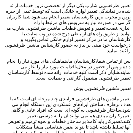
تعمیر ظرفشویی شارپ یکی دیگر از تخصصی ترین خدمات ارائه
شده در نمایندگی تعمیر لوازم خانگی است که توسط تیمی از خبره
ترین و مجرب ترین کارشناسان تعمیر انجام می شود.شما کاربران
گرامی در صورت نیاز به سرویس های مرتبط با راه
اندازی،نصب،تعمیر و تعویض قطعات ماشین ظرفشویی شارپ می
توانید از طریق راه های ارتباطی درج شده در وب سایت با
کارشناسان ما در مرکز تعمیر لوازم خانگی تماس بگیرید و
درخواست خود مبنی بر نیاز به حضور کارشناس ماشین ظرفشویی
را ثبت نمایید.
پس از تماس شما،کارشناسان ما،هماهنگی های مورد نیاز را انجام
داده و پس از حضور در محل،اقدامات مورد نیاز را آغاز می
نمایند.شایان ذکر است کلیه خدمات ارائه شده توسط کارشناسان
تعمیر ظرفشویی مشمول گارانتی و ضمانت است.
تعمیر ماشین ظرفشویی بوش
تعمیر ماشین های ظرفشویی فرایندی چند مرحله ای است که با
هدف برطرف ساختن ایرادهای عملکردی این دستگاه انجام می
شود.ساختار ظرفشویی به گونه ای است که افراد عادی و گاهی
تعمیرکاران مبتدی هم نمی توانند آن را به درستی تعمیر
کنند.تعمیرکار باید کاملا بر ساختار قطعات و نحوه ترمیم و تعویض
آنها تسلط داشته باشد تا بتواند ضمن شناسایی منشأ مشکلات
ماشین ظرفشویی،آنها را به بهترین شکل برطرف کند.به عنوان