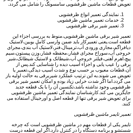
تعویض قطعات ماشین ظرفشویی سامسونگ را شامل می گردد.
نمایندگی تعمیر انواع ظرفشویی
خدمات تعمیر ماشین ظرفشویی
تعمیر شیر برقی ظرفشویی
تعمیر شیر برقی ماشین ظرفشویی،منوط به بررسی اجزاء این
قطعه است.یعنی تعمیرکار باید ضمن وارسی کامل بوبین،لاستیک
دیافراگم،مجاری ورودی آب،ترمینال،فنر،لاستیک آب بندی،مجرای
خروجی آب،سوراخ مجرای فشار،محفظه فشار،وزن پیستون،سیم
پیچ،اهرم آهنی،فیلتر خروجی آب،شیطانک و لاستیک شیطانک،شیر
برقی را عیب یابی و اجزاء آسیب دیده را شناسایی کند.پس از
آن،قطعات معیوب بر حسب نوع و شدت آسیب دیدگی،تعمیر یا
تعویض می شوند.به این ترتیب عملکرد شیربرقی به حالت اولیه باز
می گردد.اما اگر شدت خرابی زیاد بوده و امکان تعمیر شیر برقی
ظرفشویی وجود نداشته باشد،تکنسین آن را با یک قطعه جدید
جایگزین می کند.کارشناسان نمایندگی تعمیر ماشین ظرفشویی
برای تعویض شیر برقی تنها از قطعه اصل و اورجینال استفاده می
کنند.
تعمیر تایمر ماشین ظرفشویی
تایمر یکی از قطعات مهم در ماشین ظرفشویی است که چرخه
شستشو و برنامه دستگاه را در کنترل دارد.اگر این قطعه درست