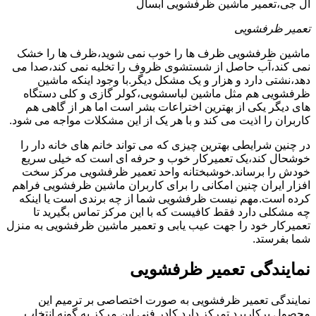
ال جی،تعمیر ماشین ظرفشویی آبسال
تعمیر ظرفشویی
ماشین ظرفشویی ظرف ها را خوب نمی شوید،ظرف ها را خشک
نمی کند،آب حاصل از شستشوی ظروف را تخلیه نمی کند،صدا می
دهد،نشتی دارد و هزار و یک مشکل دیگر.با وجود اینکه ماشین
ظرفشویی هم مثل ماشین لباسشویی،کولر گازی و کلی دستگاه
های دیگر یکی از بهترین اختراعات بشر است اما هر از گاهی هم
کاربران را اذیت می کند و با هر یک از این مشکلات مواجه می شود.
در چنین شرایطی بهترین چیزی که می تواند خانم های خانه دار را
خوشحال کند،یک تعمیرکار خوب و حرفه ای است که خیلی سریع
خودش را برساند.خوشبختانه واحد تعمیر ظرفشویی مرکز سخت
افزار ایران چنین امکانی را برای کاربران ماشین ظرفشویی فراهم
کرده است.مهم نیست ظرفشویی شما از چه برندی است یا اینکه
چه مشکلی دارد فقط کافیست که با این مرکز تماس بگیرید تا
تعمیرکار خود را جهت عیب یابی و تعمیر ماشین ظرفشویی به منزل
شما بفرستد.
نمایندگی تعمیر ظرفشویی
نمایندگی تعمیر ظرفشویی به صورت اختصاصی بر ترمیم این
محصول پرکاربرد تمرکز دارد.کادر فنی این مرکز به گونه انتخاب