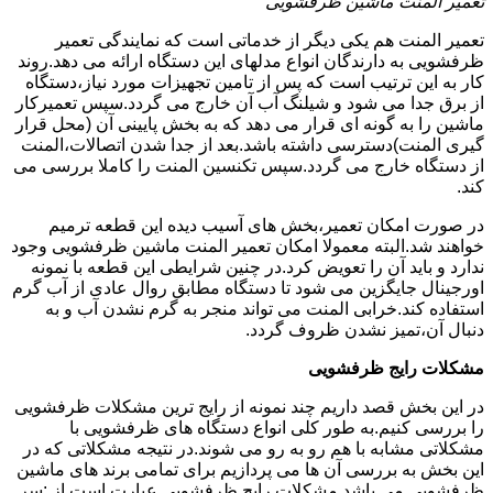
تعمیر المنت ماشین ظرفشویی
تعمیر المنت هم یکی دیگر از خدماتی است که نمایندگی تعمیر
ظرفشویی به دارندگان انواع مدلهای این دستگاه ارائه می دهد.روند
کار به این ترتیب است که پس از تامین تجهیزات مورد نیاز،دستگاه
از برق جدا می شود و شیلنگ آب آن خارج می گردد.سپس تعمیرکار
ماشین را به گونه ای قرار می دهد که به بخش پایینی آن (محل قرار
گیری المنت)دسترسی داشته باشد.بعد از جدا شدن اتصالات،المنت
از دستگاه خارج می گردد.سپس تکنسین المنت را کاملا بررسی می
کند.
در صورت امکان تعمیر،بخش های آسیب دیده این قطعه ترمیم
خواهند شد.البته معمولا امکان تعمیر المنت ماشین ظرفشویی وجود
ندارد و باید آن را تعویض کرد.در چنین شرایطی این قطعه با نمونه
اورجینال جایگزین می شود تا دستگاه مطابق روال عادی از آب گرم
استفاده کند.خرابی المنت می تواند منجر به گرم نشدن آب و به
دنبال آن،تمیز نشدن ظروف گردد.
مشکلات رایج ظرفشویی
در این بخش قصد داریم چند نمونه از رایج ترین مشکلات ظرفشویی
را بررسی کنیم.به طور کلی انواع دستگاه های ظرفشویی با
مشکلاتی مشابه با هم رو به رو می شوند.در نتیجه مشکلاتی که در
این بخش به بررسی آن ها می پردازیم برای تمامی برند های ماشین
ظرفشویی می باشد.مشکلات رایج ظرفشویی عبارت است از :سر