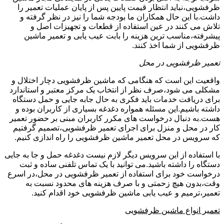
ظرفشویی،نباید انتظار قیمت پایین پس از پایان عملیات تعمیر را
داشت.با این حال همکاران ما بودجه شما را نیز در نظر گرفته و
تلاش می کنند در عین استفاده از قطعات و تجهیزات اصل و
پیشرفته،مناسب ترین هزینه را بابت عیب یابی و تعمیر ماشین
ظرفشویی از شما اخذ کنند.
تعمیر ظرفشویی در محل
واقعیت این است که هنگامی که ماشین ظرفشویی دچار اختلال و
مشکلی می شود،صرف نظر از انتخاب یک مرکز معتبر و استاندارد
برای دریافت خدمات باید فکری به حال جابه جایی و حمل دستگاه
داشته باشیم.این مسئله همواره دغدغه بسیاری از کاربران بوده و
هست.به دنبال درخواست های مکرر کاربران مبنی بر حضور تعمیر
کار در محل و منزل برای اجرای تعمیر ظرفشویی،تصمیم گرفتیم
که سرویس در محل تعمیر ماشین ظرفشویی را راه اندازی کنیم.
با استفاده از این سرویس دیگر لازم نیست دغدغه حمل و جا به جایی
دستگاه را داشته باشید.می توانید با یک تماس تلفنی ساده و ثبت
درخواست خود برای استفاده از تعمیر ظرفشویی در محل،در اسرع
وقت،بدون هیچ زحمتی و با صرف هزینه های محدود نسبت به
تعمیر،ترمیم و عیب یابی ماشین ظرفشویی خود اقدام کنید.
تعمیر انواع ماشین ظرفشویی