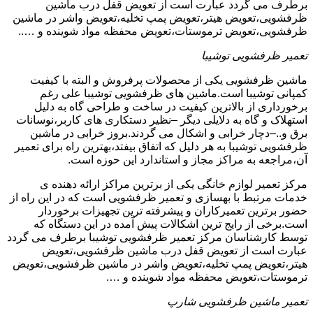
برطرف می گردد عبارت است از تعویض قفل درب ماشین
ظرفشویی،تعویض هیتر،تعویض پمپ تخلیه،تعویض واشر در ماشین
ظرفشویی،تعویض ترموستات،تعویض محفظه مواد شوینده و …..
تعمیر ظرفشویی توشیبا
ماشین ظرفشویی یکی از محصولات پرفروش و البته با کیفیت
کمپانی توشیبا است.ماشین های ظرفشویی توشیبا علی رغم
برخورداری از بالاترین کیفیت در ساخت و طراحی گاه به دلیل
استهلاک و گاه به دلایلی دیگر –نظیر دستکاری های کاربر،نوسانات
برق و..–دچار خرابی و اشکال می گردند.بروز خرابی در ماشین
ظرفشویی توشیبا به هر دلیل که اتفاق بیفتد،بهترین راه برای تعمیر
آن،مراجعه به مراکز مجاز و استاندارد این حوزه است.
مرکز تعمیر لوازم خانگی یکی از برترین مراکز ارائه دهنده ی
خدمات مرتبط با بهسازی و تعمیر ظرفشویی است که در این راه از
حضور برترین تعمیرکاران و پیشرفته ترین تجهیزات برخوردار
است.برخی از رایج ترین اشکالات پیش آمده در این دستگاه که
توسط کارشناسان مرکز تعمیر ظرفشویی توشیبا برطرف می گردد
عبارت است از تعویض قفل درب ماشین ظرفشویی،تعویض
هیتر،تعویض پمپ تخلیه،تعویض واشر در ماشین ظرفشویی،تعویض
ترموستات،تعویض محفظه مواد شوینده و ….
تعمیر ماشین ظرفشویی شارپ