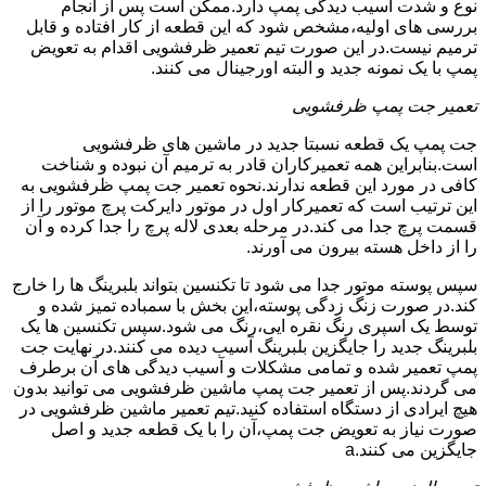
نوع و شدت آسیب دیدگی پمپ دارد.ممکن است پس از انجام
بررسی های اولیه،مشخص شود که این قطعه از کار افتاده و قابل
ترمیم نیست.در این صورت تیم تعمیر ظرفشویی اقدام به تعویض
پمپ با یک نمونه جدید و البته اورجینال می کنند.
تعمیر جت پمپ ظرفشویی
جت پمپ یک قطعه نسبتا جدید در ماشین های ظرفشویی
است.بنابراین همه تعمیرکاران قادر به ترمیم آن نبوده و شناخت
کافی در مورد این قطعه ندارند.نحوه تعمیر جت پمپ ظرفشویی به
این ترتیب است که تعمیرکار اول در موتور دایرکت پرچ موتور را از
قسمت پرچ جدا می کند.در مرحله بعدی لاله پرچ را جدا کرده و آن
را از داخل هسته بیرون می آورند.
سپس پوسته موتور جدا می شود تا تکنسین بتواند بلبرینگ ها را خارج
کند.در صورت زنگ زدگی پوسته،این بخش با سمباده تمیز شده و
توسط یک اسپری رنگ نقره ایی،رنگ می شود.سپس تکنسین ها یک
بلبرینگ جدید را جایگزین بلبرینگ آسیب دیده می کنند.در نهایت جت
پمپ تعمیر شده و تمامی مشکلات و آسیب دیدگی های آن برطرف
می گردند.پس از تعمیر جت پمپ ماشین ظرفشویی می توانید بدون
هیچ ایرادی از دستگاه استفاده کنید.تیم تعمیر ماشین ظرفشویی در
صورت نیاز به تعویض جت پمپ،آن را با یک قطعه جدید و اصل
جایگزین می کنند.a