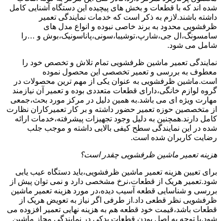
شده اند که با قطعات و بخش های پیچیده این دستگاه آشنایی کامل
داشته باشند.لازم به ذکر است که خدمات نمایندگی تعمیر
ظرفشویی محدود به برند خاصی نبوده و انواع مدل های
سامسونگ،ال جی،شارپ،توشیبا،سونی،پاناسونیک،بوش و …را
شامل می شود.
نمایندگی تعمیر ماشین ظرفشویی تمام تلاش و تخصص خود را
معطوف به بررسی و تعمیر تخصصی این محصول نموده
است.ماشین ظرفشویی به عنوان یکی از مهم ترین محصولات در
گروه لوازم خانگی،دارای قطعات متعددی بوده و تعمیر آن نیازمند
مهارت ویژه ای می باشد.به همین دلیل در مرکز مورد بحث،جمعی
از متخصصین حوزه تعمیر حضور داشته و بر کار تعمیرکاران نظارت
کامل دارند.همچنین به دلیل وجود تجهیزات پیشرفته،خدمات ارائه
شده در این نمایندگی سطح کیفی بالایی داشته و موجب جلب
رضایت کاربران شده است.
هزینه تعمیر ماشین ظرفشویی چقدر است؟
برای تعیین هزینه تعمیر ماشین ظرفشویی،باید دستگاه عیب یابی
شود.تعمیر هریک از قطعات،نرخ مشخصی دارد و نمی توان پیش از
بررسی و شناسایی قطعه آسیب دیده،در مورد هزینه تعمیر ماشین
ظرفشویی نظر قطعی داد.از طرفی اگر نیاز به تعویض هریک از
قطعات باشد،قیمت خود قطعه هم به هزینه نهایی تعمیر افزوده می
شود.با توجه به اصل بودن قطعات یدکی در نمایندگی مجاز ماشین