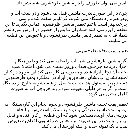
تایمر،نمی توان ظروف را در ماشین ظرفشویی شستشو داد.
چون در این صورت،درب ماشین قفل نمی شود و در نتیجه آب و
پودر هم وارد دستگاه نمی شوند.اگر تایمر سفت شده و نمی
چرخد،بهتر است با تیم تعمیر ماشین ظرفشویی تماس بگیرید تا این
قطعه را بررسی کنند.همکاران ما پس از حضور در آدرس مورد نظر
شما،اقدام به تعمیر تایمر ماشین ظرفشویی و یا تعویض این قطعه
می نمایند.
تعمیر پمپ تخلیه ظرفشویی
اگر ماشین ظرفشویی شما آب را تخلیه نمی کند و یا در هنگام
اجرای برنامه چرخش،صدای وزوز شنیده می شود،احتمالا پمپ
تخلیه آن دچار ایراد شده و به درستی کار نمی کند.این موارد در کنار
تخلیه نشدن آب،نشان دهنده بروز ایراد در عملکرد پمپ ظرفشویی
هستند.پمپ مسئول هدایت آب حاصل از شستشو به خارج از دستگاه
است و اگر به هر دلیلی معیوب شود،روند خروجی آب به صورت
کامل مختل می گردد.
تعمیر پمپ تخلیه ماشین ظرفشویی و نحوه انجام این کار،بستگی به
نوع و شدت آسیب دیدگی پمپ دارد.ممکن است پس از انجام
بررسی های اولیه،مشخص شود که این قطعه از کار افتاده و قابل
ترمیم نیست.در این صورت تیم تعمیر ظرفشویی اقدام به تعویض
پمپ با یک نمونه جدید و البته اورجینال می کنند.