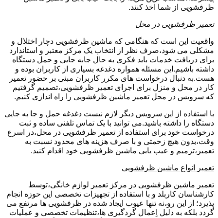
ظرفشویی از شما اخذ کنند.
تعمیر ظرفشویی در محل
واقعیت این است که هنگامی که ماشین ظرفشویی دچار اختلال و
مشکلی می شود،صرف نظر از انتخاب یک مرکز معتبر و استاندارد
برای دریافت خدمات باید فکری به حال جابه جایی و حمل دستگاه
داشته باشیم.این مسئله همواره دغدغه بسیاری از کاربران بوده و
هست.به دنبال درخواست های مکرر کاربران مبنی بر حضور تعمیر
کار در محل و منزل برای اجرای تعمیر ظرفشویی،تصمیم گرفتیم
که سرویس در محل تعمیر ماشین ظرفشویی را راه اندازی کنیم.
با استفاده از این سرویس دیگر لازم نیست دغدغه حمل و جا به جایی
دستگاه را داشته باشید.می توانید با یک تماس تلفنی ساده و ثبت
درخواست خود برای استفاده از تعمیر ظرفشویی در محل،در اسرع
وقت،بدون هیچ زحمتی و با صرف هزینه های محدود نسبت به
تعمیر،ترمیم و عیب یابی ماشین ظرفشویی خود اقدام کنید.
تعمیر انواع ماشین ظرفشویی
تعمیر ماشین ظرفشویی در مرکز تعمیر لوازم خانگی،توسط
کارشناسان کاربلد و با استفاده از تجهیزات تخصصی این حوزه انجام
پذیرد؛ از این رو،نه تنها عیوب ایجاد شده در ظرفشویی ها مرتفع می
گردد بلکه به دلیل اِعمال گردگیری ها،تنظیمات تخصصی و عملیات