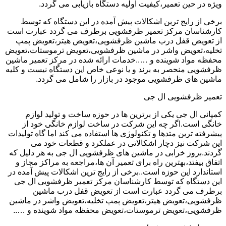
ویژه در حین تعمیر،کیفیت اولیه دستگاه بازیابی می گردد.
برخی از رایج ترین اشکالات پیش آمده در این دستگاه که توسط
کارشناسان مرکز تعمیر ظرفشویی برطرف می گردد عبارت است
از تعویض قفل درب ماشین ظرفشویی،تعویض هیتر،تعویض پمپ
تخلیه،تعویض واشر در ماشین ظرفشویی،تعویض ترموستات،تعویض
محفظه مواد شوینده و …..خدمات ارائه شده در مرکز تعمیر ماشین
ظرفشویی منحصر به برند و یا نوعی خاص این دستگاه نیست و کلیه
ماشین های ظرفشویی موجود در بازار را شامل می گردد.
تعمیر ظرفشویی ال جی
کمپانی ال جی یکی از برترین ها در حوزه ساخت و تولید لوازم
خانگی است.اگر چه این شرکت در ساخت لوازم خانگی خود از
پیشرفته ترین متدها و تکنولوژی ها استفاده می کند اما گاه تولیدات
این شرکت نیز دچار اشکالاتی در عملکرد و قطعات خود می
گردند.بروز خرابی در ماشین های ظرفشویی ال جی به هر دلیل که
اتفاق بیفتد،بهترین راه برای تعمیر آن ها،مراجعه به مراکز مجاز و
استاندارد این حوزه است..برخی از رایج ترین اشکالات پیش آمده در
این دستگاه که توسط کارشناسان مرکز تعمیر ظرفشویی ال جی
برطرف می گردد عبارت است از تعویض قفل درب ماشین
ظرفشویی،تعویض هیتر،تعویض پمپ تخلیه،تعویض واشر در ماشین
ظرفشویی،تعویض ترموستات،تعویض محفظه مواد شوینده و …..