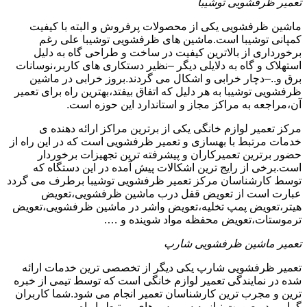
تعمیر ظرفشویی توشیبا
ماشین ظرفشویی یکی از محصولات پرفروش و البته با کیفیت
کمپانی توشیبا است.ماشین های ظرفشویی توشیبا علی رغم
برخورداری از بالاترین کیفیت در ساخت و طراحی گاه به دلیل
استهلاک و گاه به دلایلی دیگر –نظیر دستکاری های کاربر،نوسانات
برق و..–دچار خرابی و اشکال می گردند.بروز خرابی در ماشین
ظرفشویی توشیبا به هر دلیل که اتفاق بیفتد،بهترین راه برای تعمیر
آن،مراجعه به مراکز مجاز و استاندارد این حوزه است.
مرکز تعمیر لوازم خانگی یکی از برترین مراکز ارائه دهنده ی
خدمات مرتبط با بهسازی و تعمیر ظرفشویی است که در این راه از
حضور برترین تعمیرکاران و پیشرفته ترین تجهیزات برخوردار
است.برخی از رایج ترین اشکالات پیش آمده در این دستگاه که
توسط کارشناسان مرکز تعمیر ظرفشویی توشیبا برطرف می گردد
عبارت است از تعویض قفل درب ماشین ظرفشویی،تعویض
هیتر،تعویض پمپ تخلیه،تعویض واشر در ماشین ظرفشویی،تعویض
ترموستات،تعویض محفظه مواد شوینده و ….
تعمیر ماشین ظرفشویی شارپ
تعمیر ظرفشویی شارپ یکی دیگر از تخصصی ترین خدمات ارائه
شده در نمایندگی تعمیر لوازم خانگی است که توسط تیمی از خبره
ترین و مجرب ترین کارشناسان تعمیر انجام می شود.شما کاربران
گرامی در صورت نیاز به سرویس های مرتبط با راه