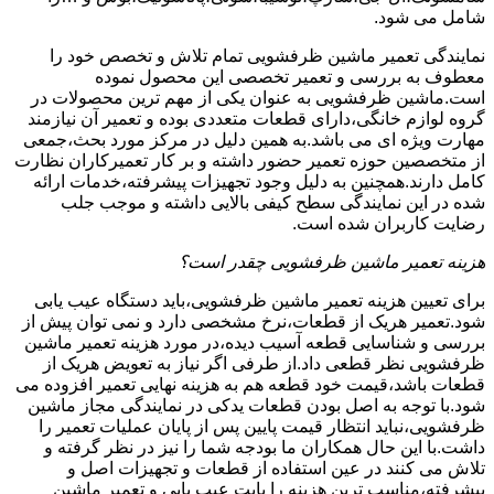
شامل می شود.
نمایندگی تعمیر ماشین ظرفشویی تمام تلاش و تخصص خود را
معطوف به بررسی و تعمیر تخصصی این محصول نموده
است.ماشین ظرفشویی به عنوان یکی از مهم ترین محصولات در
گروه لوازم خانگی،دارای قطعات متعددی بوده و تعمیر آن نیازمند
مهارت ویژه ای می باشد.به همین دلیل در مرکز مورد بحث،جمعی
از متخصصین حوزه تعمیر حضور داشته و بر کار تعمیرکاران نظارت
کامل دارند.همچنین به دلیل وجود تجهیزات پیشرفته،خدمات ارائه
شده در این نمایندگی سطح کیفی بالایی داشته و موجب جلب
رضایت کاربران شده است.
هزینه تعمیر ماشین ظرفشویی چقدر است؟
برای تعیین هزینه تعمیر ماشین ظرفشویی،باید دستگاه عیب یابی
شود.تعمیر هریک از قطعات،نرخ مشخصی دارد و نمی توان پیش از
بررسی و شناسایی قطعه آسیب دیده،در مورد هزینه تعمیر ماشین
ظرفشویی نظر قطعی داد.از طرفی اگر نیاز به تعویض هریک از
قطعات باشد،قیمت خود قطعه هم به هزینه نهایی تعمیر افزوده می
شود.با توجه به اصل بودن قطعات یدکی در نمایندگی مجاز ماشین
ظرفشویی،نباید انتظار قیمت پایین پس از پایان عملیات تعمیر را
داشت.با این حال همکاران ما بودجه شما را نیز در نظر گرفته و
تلاش می کنند در عین استفاده از قطعات و تجهیزات اصل و
پیشرفته،مناسب ترین هزینه را بابت عیب یابی و تعمیر ماشین