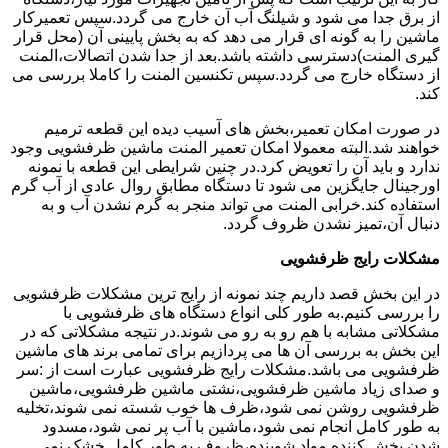
از برق جدا می شود و شیلنگ آب آن خارج می گردد.سپس تعمیرکار
ماشین را به گونه ای قرار می دهد که به بخش پایینی آن (محل قرار
گیری المنت)دسترسی داشته باشد.بعد از جدا شدن اتصالات،المنت
از دستگاه خارج می گردد.سپس تکنسین المنت را کاملا بررسی می
کند.
در صورت امکان تعمیر،بخش های آسیب دیده این قطعه ترمیم
خواهند شد.البته معمولا امکان تعمیر المنت ماشین ظرفشویی وجود
ندارد و باید آن را تعویض کرد.در چنین شرایطی این قطعه با نمونه
اورجینال جایگزین می شود تا دستگاه مطابق روال عادی از آب گرم
استفاده کند.خرابی المنت می تواند منجر به گرم نشدن آب و به
دنبال آن،تمیز نشدن ظروف گردد.
مشکلات رایج ظرفشویی
در این بخش قصد داریم چند نمونه از رایج ترین مشکلات ظرفشویی
را بررسی کنیم.به طور کلی انواع دستگاه های ظرفشویی با
مشکلاتی مشابه با هم رو به رو می شوند.در نتیجه مشکلاتی که در
این بخش به بررسی آن ها می پردازیم برای تمامی برند های ماشین
ظرفشویی می باشد.مشکلات رایج ظرفشویی عبارت است از :سر
و صدای زیاد ماشین ظرفشویی،نشتی ماشین ظرفشویی،ماشین
ظرفشویی روشن نمی شود،ظرف ها خوب شسته نمی شوند،تخلیه
به طور کامل انجام نمی شود،ماشین با آب پر نمی شود،مسدود
شدن پخش کننده مواد شوینده،ظروف به طور کامل خشک نمی