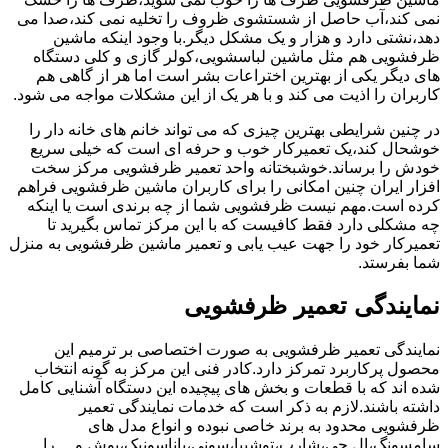
نمی کند،آب حاصل از شستشوی ظروف را تخلیه نمی کند،صدا می
دهد،نشتی دارد و هزار و یک مشکل دیگر.با وجود اینکه ماشین
ظرفشویی هم مثل ماشین لباسشویی،کولر گازی و کلی دستگاه
های دیگر یکی از بهترین اختراعات بشر است اما هر از گاهی هم
کاربران را اذیت می کند و با هر یک از این مشکلات مواجه می شود.
در چنین شرایطی بهترین چیزی که می تواند خانم های خانه دار را
خوشحال کند،یک تعمیرکار خوب و حرفه ای است که خیلی سریع
خودش را برساند.خوشبختانه واحد تعمیر ظرفشویی مرکز سخت
افزار ایران چنین امکانی را برای کاربران ماشین ظرفشویی فراهم
کرده است.مهم نیست ظرفشویی شما از چه برندی است یا اینکه
چه مشکلی دارد فقط کافیست که با این مرکز تماس بگیرید تا
تعمیرکار خود را جهت عیب یابی و تعمیر ماشین ظرفشویی به منزل
شما بفرستد.
نمایندگی تعمیر ظرفشویی
نمایندگی تعمیر ظرفشویی به صورت اختصاصی بر ترمیم این
محصول پرکاربرد تمرکز دارد.کادر فنی این مرکز به گونه انتخاب
شده اند که با قطعات و بخش های پیچیده این دستگاه آشنایی کامل
داشته باشند.لازم به ذکر است که خدمات نمایندگی تعمیر
ظرفشویی محدود به برند خاصی نبوده و انواع مدل های
سامسونگ،ال جی،شارپ،توشیبا،سونی،پاناسونیک،بوش و …را