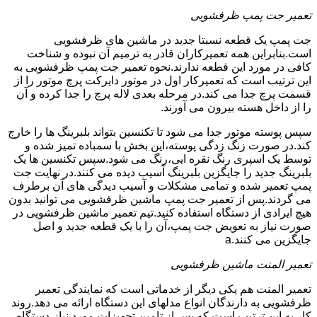
تعمیر جت پمپ ظرفشویی
جت پمپ یک قطعه نسبتا جدید در ماشین های ظرفشویی
است.بنابراین همه تعمیرکاران قادر به ترمیم آن نبوده و شناخت
کافی در مورد این قطعه ندارند.نحوه تعمیر جت پمپ ظرفشویی به
این ترتیب است که تعمیرکار اول در موتور دایرکت پرچ موتور را از
قسمت پرچ جدا می کند.در مرحله بعدی لاله پرچ را جدا کرده و آن
را از داخل هسته بیرون می آورند.
سپس پوسته موتور جدا می شود تا تکنسین بتواند بلبرینگ ها را خارج
کند.در صورت زنگ زدگی پوسته،این بخش با سمباده تمیز شده و
توسط یک اسپری رنگ نقره ایی،رنگ می شود.سپس تکنسین ها یک
بلبرینگ جدید را جایگزین بلبرینگ آسیب دیده می کنند.در نهایت جت
پمپ تعمیر شده و تمامی مشکلات و آسیب دیدگی های آن برطرف
می گردند.پس از تعمیر جت پمپ ماشین ظرفشویی می توانید بدون
هیچ ایرادی از دستگاه استفاده کنید.تیم تعمیر ماشین ظرفشویی در
صورت نیاز به تعویض جت پمپ،آن را با یک قطعه جدید و اصل
جایگزین می کنند.a
تعمیر المنت ماشین ظرفشویی
تعمیر المنت هم یکی دیگر از خدماتی است که نمایندگی تعمیر
ظرفشویی به دارندگان انواع مدلهای این دستگاه ارائه می دهد.روند
کار به این ترتیب است که پس از تامین تجهیزات مورد نیاز،دستگاه