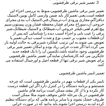
تعمیر شیر برقی ظرفشویی
تعمیر شیر برقی ماشین ظرفشویی،منوط به بررسی اجزاء این
قطعه است.یعنی تعمیرکار باید ضمن وارسی کامل بوبین،لاستیک
دیافراگم،مجاری ورودی آب،ترمینال،فنر،لاستیک آب بندی،مجرای
خروجی آب،سوراخ مجرای فشار،محفظه فشار،وزن پیستون،سیم
پیچ،اهرم آهنی،فیلتر خروجی آب،شیطانک و لاستیک شیطانک،شیر
برقی را عیب یابی و اجزاء آسیب دیده را شناسایی کند.پس از
آن،قطعات معیوب بر حسب نوع و شدت آسیب دیدگی،تعمیر یا
تعویض می شوند.به این ترتیب عملکرد شیربرقی به حالت اولیه باز
می گردد.اما اگر شدت خرابی زیاد بوده و امکان تعمیر شیر برقی
ظرفشویی وجود نداشته باشد،تکنسین آن را با یک قطعه جدید
جایگزین می کند.کارشناسان نمایندگی تعمیر ماشین ظرفشویی
برای تعویض شیر برقی تنها از قطعه اصل و اورجینال استفاده می
کنند.
تعمیر تایمر ماشین ظرفشویی
تایمر یکی از قطعات مهم در ماشین ظرفشویی است که چرخه
شستشو و برنامه دستگاه را در کنترل دارد.اگر این قطعه درست
کار نکرده و یا از کار بیفتد،ممکن است برنامه های ماشین
ظرفشویی در یک مرحله خاص متوقف شوند.مثلا ممکن است
ظروف خشک نشوند و یا سایر برنامه هایی که برای دستگاه تنظیم
کرده اید،به درستی اجرا نشوند.باید بدانید که در صورت خرابی