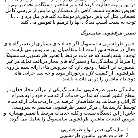
در این زمینه فعالیت کرده اند و بر ساختار دستگاه و نحوه ترمیم و
تعویض قطعات،تسلط کافی دارند.همکاران ما پس از بررسی کامل
قطعاتی مثل آب پاش،موتور،ترموستات،کلیدهای پنل،برد و …،با
توجه به شدت آسیب دیدگی آنها را ترمیم یا تعویض می کنند.
تعمیر ظرفشویی سامسونگ
تعمیر ظرفشویی سامسونگ اگر چه ادعای بسیاری از تعمیرگاه های
فعال در سطح شهر است،اما متقاضیان این سرویس می بایست
توجه داشته باشند که خدمات مرتبط با تعمیر ظرفشویی سامسونگ
را صرفاً از نمایندگی ها و تعمیرگاه های مجاز دریافت نمایند.در غیر
اینصورت این احتمال وجود دارد که سرویس های ارائه شده بر روی
ظرفشویی از کیفیت لازم برخوردار نبوده و چه بسا خرابی های
دوچندام ماشین را در پی داشته باشند.
نمایندگی تعمیر ظرفشویی سامسونگ یکی از مراکز مجاز فعال در
سطح کشور است که تمامی خدمات ارائه شده خود را به همراه
گارانتی و ضمانت به متقاضیان عرضه می دارد.خدمات ارائه شده
توسط کارشناسان مرکز تعمیر ظرفشویی منحصر به سرویسی
خاص از این دستگاه نیست و کلیه خدمات مرتبط با تعمیر،بهسازی و
تعویض قطعات ماشین ظرفشویی سامسونگ را شامل می گردد.
نمایندگی تعمیر انواع ظرفشویی
خدمات تعمیر ماشین ظرفشویی