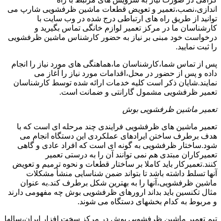
اندازی،نصب،تعمیر و تعویض قطعات ماشین ظرفشویی شارپ می
توانید از طریق راه های ارتباطی درج شده در وب سایت با
کارشناسان ما در مرکز تعمیر لوازم خانگی تماس بگیرید و
درخواست خود مبنی بر نیاز به حضور کارشناس ماشین ظرفشویی
را ثبت نمایید.
پس از تماس شما،کارشناسان ما،هماهنگی های مورد نیاز را انجام
داده و پس از حضور در محل،اقدامات مورد نیاز را آغاز می
نمایند.شایان ذکر است کلیه خدمات ارائه شده توسط کارشناسان
تعمیر ظرفشویی مشمول گارانتی و ضمانت است.
تعمیر ماشین ظرفشویی بوش
تعمیر ماشین های ظرفشویی فرایندی چند مرحله ای است که با
هدف برطرف ساختن ایرادهای عملکردی این دستگاه انجام می
شود.ساختار ظرفشویی به گونه ای است که افراد عادی و گاهی
تعمیرکاران مبتدی هم نمی توانند آن را به درستی تعمیر
کنند.تعمیرکار باید کاملا بر ساختار قطعات و نحوه ترمیم و تعویض
آنها تسلط داشته باشد تا بتواند ضمن شناسایی منشأ مشکلات
ماشین ظرفشویی،آنها را به بهترین شکل برطرف کند.به عنوان
مثال تکنسین باید بداند ارورهای ظرفشویی بوش چه مفهومی دارند
و مربوط به کدام بخشهای دستگاه می شوند.
تیم تعمیر ماشین ظرفشویی بوش در مرکز سخت افزار ایران،سالها