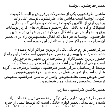
تعمیر ظرفشویی توشیبا
ماشین ظرفشویی یکی از محصولات پرفروش و البته با کیفیت
کمپانی توشیبا است.ماشین های ظرفشویی توشیبا علی رغم
برخورداری از بالاترین کیفیت در ساخت و طراحی گاه به دلیل
استهلاک و گاه به دلایلی دیگر –نظیر دستکاری های کاربر،نوسانات
برق و..–دچار خرابی و اشکال می گردند.بروز خرابی در ماشین
ظرفشویی توشیبا به هر دلیل که اتفاق بیفتد،بهترین راه برای تعمیر
آن،مراجعه به مراکز مجاز و استاندارد این حوزه است.
مرکز تعمیر لوازم خانگی یکی از برترین مراکز ارائه دهنده ی
خدمات مرتبط با بهسازی و تعمیر ظرفشویی است که در این راه از
حضور برترین تعمیرکاران و پیشرفته ترین تجهیزات برخوردار
است.برخی از رایج ترین اشکالات پیش آمده در این دستگاه که
توسط کارشناسان مرکز تعمیر ظرفشویی توشیبا برطرف می گردد
عبارت است از تعویض قفل درب ماشین ظرفشویی،تعویض
هیتر،تعویض پمپ تخلیه،تعویض واشر در ماشین ظرفشویی،تعویض
ترموستات،تعویض محفظه مواد شوینده و ….
تعمیر ماشین ظرفشویی شارپ
تعمیر ظرفشویی شارپ یکی دیگر از تخصصی ترین خدمات ارائه
شده در نمایندگی تعمیر لوازم خانگی است که توسط تیمی از خبره
ترین و مجرب ترین کارشناسان تعمیر انجام می شود.شما کاربران