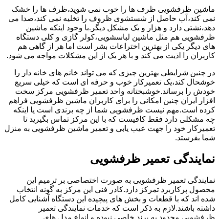
ماشین ظرفشویی ظرف ها را خوب نمی شوید،ظرف ها را خشک
نمی کند،آب حاصل از شستشوی ظروف را تخلیه نمی کند،صدا می
دهد،نشتی دارد و هزار و یک مشکل دیگر.با وجود اینکه ماشین
ظرفشویی هم مثل ماشین لباسشویی،کولر گازی و کلی دستگاه
های دیگر یکی از بهترین اختراعات بشر است اما هر از گاهی هم
کاربران را اذیت می کند و با هر یک از این مشکلات مواجه می شود.
در چنین شرایطی بهترین چیزی که می تواند خانم های خانه دار را
خوشحال کند،یک تعمیرکار خوب و حرفه ای است که خیلی سریع
خودش را برساند.خوشبختانه واحد تعمیر ظرفشویی مرکز سخت
افزار ایران چنین امکانی را برای کاربران ماشین ظرفشویی فراهم
کرده است.مهم نیست ظرفشویی شما از چه برندی است یا اینکه
چه مشکلی دارد فقط کافیست که با این مرکز تماس بگیرید تا
تعمیرکار خود را جهت عیب یابی و تعمیر ماشین ظرفشویی به منزل
شما بفرستد.
نمایندگی تعمیر ظرفشویی
نمایندگی تعمیر ظرفشویی به صورت اختصاصی بر ترمیم این
محصول پرکاربرد تمرکز دارد.کادر فنی این مرکز به گونه انتخاب
شده اند که با قطعات و بخش های پیچیده این دستگاه آشنایی کامل
داشته باشند.لازم به ذکر است که خدمات نمایندگی تعمیر
ظرفشویی محدود به برند خاصی نبوده و انواع مدل های