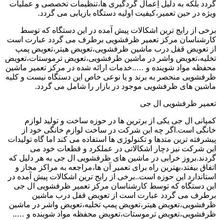
گردد بلکه به دلیل اِعمال گردگیری ها،تنظیمات تخصصی و عملیات
ویژه در حین تعمیر،کیفیت اولیه دستگاه بازیابی می گردد.
برخی از رایج ترین اشکالات پیش آمده در این دستگاه که توسط
کارشناسان مرکز تعمیر ظرفشویی برطرف می گردد عبارت است
از تعویض قفل درب ماشین ظرفشویی،تعویض هیتر،تعویض پمپ
تخلیه،تعویض واشر در ماشین ظرفشویی،تعویض ترموستات،تعویض
محفظه مواد شوینده و …..خدمات ارائه شده در مرکز تعمیر ماشین
ظرفشویی منحصر به برند و یا نوعی خاص این دستگاه نیست و کلیه
ماشین های ظرفشویی موجود در بازار را شامل می گردد.
تعمیر ظرفشویی ال جی
کمپانی ال جی یکی از برترین ها در حوزه ساخت و تولید لوازم
خانگی است.اگر چه این شرکت در ساخت لوازم خانگی خود از
پیشرفته ترین متدها و تکنولوژی ها استفاده می کند اما گاه تولیدات
این شرکت نیز دچار اشکالاتی در عملکرد و قطعات خود می
گردند.بروز خرابی در ماشین های ظرفشویی ال جی به هر دلیل که
اتفاق بیفتد،بهترین راه برای تعمیر آن ها،مراجعه به مراکز مجاز و
استاندارد این حوزه است..برخی از رایج ترین اشکالات پیش آمده در
این دستگاه که توسط کارشناسان مرکز تعمیر ظرفشویی ال جی
برطرف می گردد عبارت است از تعویض قفل درب ماشین
ظرفشویی،تعویض هیتر،تعویض پمپ تخلیه،تعویض واشر در ماشین
ظرفشویی،تعویض ترموستات،تعویض محفظه مواد شوینده و …..