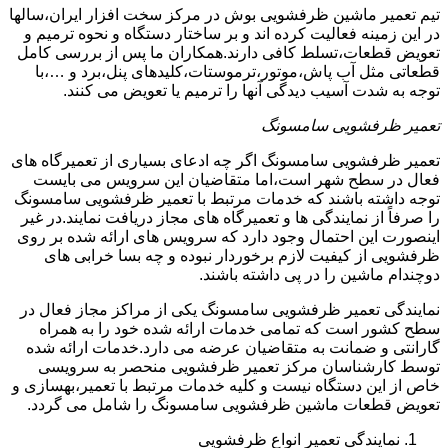
تیم تعمیر ماشین ظرفشویی بوش در مرکز سخت افزار ایران،سالها
در این زمینه فعالیت کرده اند و بر ساختار دستگاه و نحوه ترمیم و
تعویض قطعات،تسلط کافی دارند.همکاران ما پس از بررسی کامل
قطعاتی مثل آب پاش،موتور،ترموستات،کلیدهای پنل،برد و …،با
توجه به شدت آسیب دیدگی آنها را ترمیم یا تعویض می کنند.
تعمیر ظرفشویی سامسونگ
تعمیر ظرفشویی سامسونگ اگر چه ادعای بسیاری از تعمیرگاه های
فعال در سطح شهر است،اما متقاضیان این سرویس می بایست
توجه داشته باشند که خدمات مرتبط با تعمیر ظرفشویی سامسونگ
را صرفاً از نمایندگی ها و تعمیرگاه های مجاز دریافت نمایند.در غیر
اینصورت این احتمال وجود دارد که سرویس های ارائه شده بر روی
ظرفشویی از کیفیت لازم برخوردار نبوده و چه بسا خرابی های
دوچندام ماشین را در پی داشته باشند.
نمایندگی تعمیر ظرفشویی سامسونگ یکی از مراکز مجاز فعال در
سطح کشور است که تمامی خدمات ارائه شده خود را به همراه
گارانتی و ضمانت به متقاضیان عرضه می دارد.خدمات ارائه شده
توسط کارشناسان مرکز تعمیر ظرفشویی منحصر به سرویسی
خاص از این دستگاه نیست و کلیه خدمات مرتبط با تعمیر،بهسازی و
تعویض قطعات ماشین ظرفشویی سامسونگ را شامل می گردد.
نمایندگی تعمیر انواع ظرفشویی