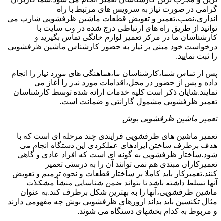
گرامی در صورت نیاز به سرویس های مرتبط با راه
اندازی،نصب،تعمیر و تعویض قطعات ماشین ظرفشویی شارپ می
توانید از طریق راه های ارتباطی درج شده در وب سایت با
کارشناسان ما در مرکز تعمیر لوازم خانگی تماس بگیرید و
درخواست خود مبنی بر نیاز به حضور کارشناس ماشین ظرفشویی
را ثبت نمایید.
پس از تماس شما،کارشناسان ما،هماهنگی های مورد نیاز را انجام
داده و پس از حضور در محل،اقدامات مورد نیاز را آغاز می
نمایند.شایان ذکر است کلیه خدمات ارائه شده توسط کارشناسان
تعمیر ظرفشویی مشمول گارانتی و ضمانت است.
تعمیر ماشین ظرفشویی بوش
تعمیر ماشین های ظرفشویی فرایندی چند مرحله ای است که با
هدف برطرف ساختن ایرادهای عملکردی این دستگاه انجام می
شود.ساختار ظرفشویی به گونه ای است که افراد عادی و گاهی
تعمیرکاران مبتدی هم نمی توانند آن را به درستی تعمیر
کنند.تعمیرکار باید کاملا بر ساختار قطعات و نحوه ترمیم و تعویض
آنها تسلط داشته باشد تا بتواند ضمن شناسایی منشأ مشکلات
ماشین ظرفشویی،آنها را به بهترین شکل برطرف کند.به عنوان
مثال تکنسین باید بداند ارورهای ظرفشویی بوش چه مفهومی دارند
و مربوط به کدام بخشهای دستگاه می شوند.