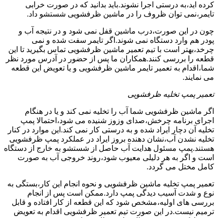
کرده اید،به درستی اجرا نشوند.باید بدانید که در صورت خرابی
تایمر،نمی توان ظروف را در ماشین ظرفشویی شستشو داد.
چون در این صورت،درب ماشین قفل نمی شود و در نتیجه آب و
پودر هم وارد دستگاه نمی شوند.اگر تایمر سفت شده و نمی
چرخد،بهتر است با تیم تعمیر ماشین ظرفشویی تماس بگیرید تا این
قطعه را بررسی کنند.همکاران ما پس از حضور در آدرس مورد نظر
شما،اقدام به تعمیر تایمر ماشین ظرفشویی و یا تعویض این قطعه
می نمایند.
تعمیر پمپ تخلیه ظرفشویی
اگر ماشین ظرفشویی شما آب را تخلیه نمی کند و یا در هنگام
اجرای برنامه چرخش،صدای وزوز شنیده می شود،احتمالا پمپ
تخلیه آن دچار ایراد شده و به درستی کار نمی کند.این موارد در کنار
تخلیه نشدن آب،نشان دهنده بروز ایراد در عملکرد پمپ ظرفشویی
هستند.پمپ مسئول هدایت آب حاصل از شستشو به خارج از دستگاه
است و اگر به هر دلیلی معیوب شود،روند خروجی آب به صورت
کامل مختل می گردد.
تعمیر پمپ تخلیه ماشین ظرفشویی و نحوه انجام این کار،بستگی به
نوع و شدت آسیب دیدگی پمپ دارد.ممکن است پس از انجام
بررسی های اولیه،مشخص شود که این قطعه از کار افتاده و قابل
ترمیم نیست.در این صورت تیم تعمیر ظرفشویی اقدام به تعویض