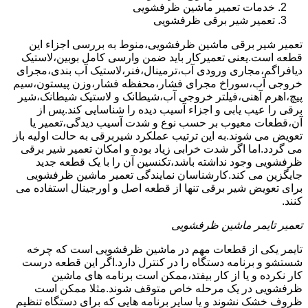
خدمات تعمیر ماشین ظرفشویی
تعمیر شیر برقی ظرفشویی
تعمیر شیر برقی ماشین ظرفشویی،منوط به بررسی اجزاء این
قطعه است.یعنی تعمیرکار باید ضمن وارسی کامل بوبین،لاستیک
دیافراگم،مجاری ورودی آب،ترمینال،فنر،لاستیک آب بندی،مجرای
خروجی آب،سوراخ مجرای فشار،محفظه فشار،وزن پیستون،سیم
پیچ،اهرم آهنی،فیلتر خروجی آب،شیطانک و لاستیک شیطانک،شیر
برقی را عیب یابی و اجزاء آسیب دیده را شناسایی کند.پس از
آن،قطعات معیوب بر حسب نوع و شدت آسیب دیدگی،تعمیر یا
تعویض می شوند.به این ترتیب عملکرد شیربرقی به حالت اولیه باز
می گردد.اما اگر شدت خرابی زیاد بوده و امکان تعمیر شیر برقی
ظرفشویی وجود نداشته باشد،تکنسین آن را با یک قطعه جدید
جایگزین می کند.کارشناسان نمایندگی تعمیر ماشین ظرفشویی
برای تعویض شیر برقی تنها از قطعه اصل و اورجینال استفاده می
کنند.
تعمیر تایمر ماشین ظرفشویی
تایمر یکی از قطعات مهم در ماشین ظرفشویی است که چرخه
شستشو و برنامه دستگاه را در کنترل دارد.اگر این قطعه درست
کار نکرده و یا از کار بیفتد،ممکن است برنامه های ماشین
ظرفشویی در یک مرحله خاص متوقف شوند.مثلا ممکن است
ظروف خشک نشوند و یا سایر برنامه هایی که برای دستگاه تنظیم