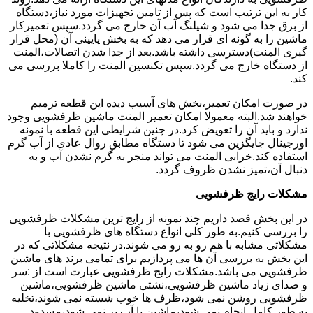
کار به این ترتیب است که پس از تامین تجهیزات مورد نیاز،دستگاه
از برق جدا می شود و شیلنگ آب آن خارج می گردد.سپس تعمیرکار
ماشین را به گونه ای قرار می دهد که به بخش پایینی آن (محل قرار
گیری المنت)دسترسی داشته باشد.بعد از جدا شدن اتصالات،المنت
از دستگاه خارج می گردد.سپس تکنسین المنت را کاملا بررسی می
کند.
در صورت امکان تعمیر،بخش های آسیب دیده این قطعه ترمیم
خواهند شد.البته معمولا امکان تعمیر المنت ماشین ظرفشویی وجود
ندارد و باید آن را تعویض کرد.در چنین شرایطی این قطعه با نمونه
اورجینال جایگزین می شود تا دستگاه مطابق روال عادی از آب گرم
استفاده کند.خرابی المنت می تواند منجر به گرم نشدن آب و به
دنبال آن،تمیز نشدن ظروف گردد.
مشکلات رایج ظرفشویی
در این بخش قصد داریم چند نمونه از رایج ترین مشکلات ظرفشویی
را بررسی کنیم.به طور کلی انواع دستگاه های ظرفشویی با
مشکلاتی مشابه با هم رو به رو می شوند.در نتیجه مشکلاتی که در
این بخش به بررسی آن ها می پردازیم برای تمامی برند های ماشین
ظرفشویی می باشد.مشکلات رایج ظرفشویی عبارت است از :سر
و صدای زیاد ماشین ظرفشویی،نشتی ماشین ظرفشویی،ماشین
ظرفشویی روشن نمی شود،ظرف ها خوب شسته نمی شوند،تخلیه
به طور کامل انجام نمی شود،ماشین با آب پر نمی شود،مسدود