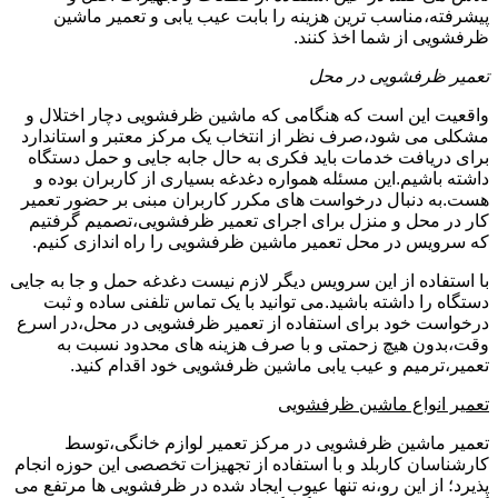
پیشرفته،مناسب ترین هزینه را بابت عیب یابی و تعمیر ماشین
ظرفشویی از شما اخذ کنند.
تعمیر ظرفشویی در محل
واقعیت این است که هنگامی که ماشین ظرفشویی دچار اختلال و
مشکلی می شود،صرف نظر از انتخاب یک مرکز معتبر و استاندارد
برای دریافت خدمات باید فکری به حال جابه جایی و حمل دستگاه
داشته باشیم.این مسئله همواره دغدغه بسیاری از کاربران بوده و
هست.به دنبال درخواست های مکرر کاربران مبنی بر حضور تعمیر
کار در محل و منزل برای اجرای تعمیر ظرفشویی،تصمیم گرفتیم
که سرویس در محل تعمیر ماشین ظرفشویی را راه اندازی کنیم.
با استفاده از این سرویس دیگر لازم نیست دغدغه حمل و جا به جایی
دستگاه را داشته باشید.می توانید با یک تماس تلفنی ساده و ثبت
درخواست خود برای استفاده از تعمیر ظرفشویی در محل،در اسرع
وقت،بدون هیچ زحمتی و با صرف هزینه های محدود نسبت به
تعمیر،ترمیم و عیب یابی ماشین ظرفشویی خود اقدام کنید.
تعمیر انواع ماشین ظرفشویی
تعمیر ماشین ظرفشویی در مرکز تعمیر لوازم خانگی،توسط
کارشناسان کاربلد و با استفاده از تجهیزات تخصصی این حوزه انجام
پذیرد؛ از این رو،نه تنها عیوب ایجاد شده در ظرفشویی ها مرتفع می