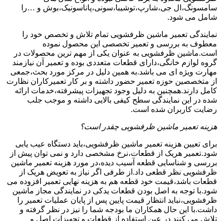
سامسونگ،ال جی،شارپ،توشیبا،سونی،پاناسونیک،بوش و …را
شامل می شود.
نمایندگی تعمیر ماشین ظرفشویی تمام تلاش و تخصص خود را
معطوف به بررسی و تعمیر تخصصی این محصول نموده
است.ماشین ظرفشویی به عنوان یکی از مهم ترین محصولات در
گروه لوازم خانگی،دارای قطعات متعددی بوده و تعمیر آن نیازمند
مهارت ویژه ای می باشد.به همین دلیل در مرکز مورد بحث،جمعی
از متخصصین حوزه تعمیر حضور داشته و بر کار تعمیرکاران نظارت
کامل دارند.همچنین به دلیل وجود تجهیزات پیشرفته،خدمات ارائه
شده در این نمایندگی سطح کیفی بالایی داشته و موجب جلب
رضایت کاربران شده است.
هزینه تعمیر ماشین ظرفشویی چقدر است؟
برای تعیین هزینه تعمیر ماشین ظرفشویی،باید دستگاه عیب یابی
شود.تعمیر هریک از قطعات،نرخ مشخصی دارد و نمی توان پیش از
بررسی و شناسایی قطعه آسیب دیده،در مورد هزینه تعمیر ماشین
ظرفشویی نظر قطعی داد.از طرفی اگر نیاز به تعویض هریک از
قطعات باشد،قیمت خود قطعه هم به هزینه نهایی تعمیر افزوده می
شود.با توجه به اصل بودن قطعات یدکی در نمایندگی مجاز ماشین
ظرفشویی،نباید انتظار قیمت پایین پس از پایان عملیات تعمیر را
داشت.با این حال همکاران ما بودجه شما را نیز در نظر گرفته و
تلاش می کنند در عین استفاده از قطعات و تجهیزات اصل و