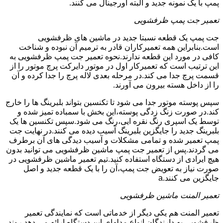
پمپ با یک نمونه جدید و البته اورجینال می کنند.
تعمیر جت پمپ ظرفشویی
جت پمپ یک قطعه نسبتا جدید در ماشین های ظرفشویی
است.بنابراین همه تعمیرکاران قادر به ترمیم آن نبوده و شناخت
کافی در مورد این قطعه ندارند.نحوه تعمیر جت پمپ ظرفشویی به
این ترتیب است که تعمیرکار اول در موتور دایرکت پرچ موتور را از
قسمت پرچ جدا می کند.در مرحله بعدی لاله پرچ را جدا کرده و آن
را از داخل هسته بیرون می آورند.
سپس پوسته موتور جدا می شود تا تکنسین بتواند بلبرینگ ها را خارج
کند.در صورت زنگ زدگی پوسته،این بخش با سمباده تمیز شده و
توسط یک اسپری رنگ نقره ایی،رنگ می شود.سپس تکنسین ها یک
بلبرینگ جدید را جایگزین بلبرینگ آسیب دیده می کنند.در نهایت جت
پمپ تعمیر شده و تمامی مشکلات و آسیب دیدگی های آن برطرف
می گردند.پس از تعمیر جت پمپ ماشین ظرفشویی می توانید بدون
هیچ ایرادی از دستگاه استفاده کنید.تیم تعمیر ماشین ظرفشویی در
صورت نیاز به تعویض جت پمپ،آن را با یک قطعه جدید و اصل
جایگزین می کنند.a
تعمیر المنت ماشین ظرفشویی
تعمیر المنت هم یکی دیگر از خدماتی است که نمایندگی تعمیر
ظرفشویی به دارندگان انواع مدلهای این دستگاه ارائه می دهد.روند