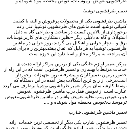
ظرفشویی،تعویض ترموستات،تعویض محفظه مواد شوینده و …..
تعمیر ظرفشویی توشیبا
ماشین ظرفشویی یکی از محصولات پرفروش و البته با کیفیت
کمپانی توشیبا است.ماشین های ظرفشویی توشیبا علی رغم
برخورداری از بالاترین کیفیت در ساخت و طراحی گاه به دلیل
استهلاک و گاه به دلایلی دیگر –نظیر دستکاری های کاربر،نوسانات
برق و..–دچار خرابی و اشکال می گردند.بروز خرابی در ماشین
ظرفشویی توشیبا به هر دلیل که اتفاق بیفتد،بهترین راه برای تعمیر
آن،مراجعه به مراکز مجاز و استاندارد این حوزه است.
مرکز تعمیر لوازم خانگی یکی از برترین مراکز ارائه دهنده ی
خدمات مرتبط با بهسازی و تعمیر ظرفشویی است که در این راه از
حضور برترین تعمیرکاران و پیشرفته ترین تجهیزات برخوردار
است.برخی از رایج ترین اشکالات پیش آمده در این دستگاه که
توسط کارشناسان مرکز تعمیر ظرفشویی توشیبا برطرف می گردد
عبارت است از تعویض قفل درب ماشین ظرفشویی،تعویض
هیتر،تعویض پمپ تخلیه،تعویض واشر در ماشین ظرفشویی،تعویض
ترموستات،تعویض محفظه مواد شوینده و ….
تعمیر ماشین ظرفشویی شارپ
تعمیر ظرفشویی شارپ یکی دیگر از تخصصی ترین خدمات ارائه
شده در نمایندگی تعمیر لوازم خانگی است که توسط تیمی از خبره