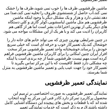
ماشین ظرفشویی ظرف ها را خوب نمی شوید،ظرف ها را خشک
نمی کند،آب حاصل از شستشوی ظروف را تخلیه نمی کند،صدا می
دهد،نشتی دارد و هزار و یک مشکل دیگر.با وجود اینکه ماشین
ظرفشویی هم مثل ماشین لباسشویی،کولر گازی و کلی دستگاه
های دیگر یکی از بهترین اختراعات بشر است اما هر از گاهی هم
کاربران را اذیت می کند و با هر یک از این مشکلات مواجه می شود.
در چنین شرایطی بهترین چیزی که می تواند خانم های خانه دار را
خوشحال کند،یک تعمیرکار خوب و حرفه ای است که خیلی سریع
خودش را برساند.خوشبختانه واحد تعمیر ظرفشویی مرکز سخت
افزار ایران چنین امکانی را برای کاربران ماشین ظرفشویی فراهم
کرده است.مهم نیست ظرفشویی شما از چه برندی است یا اینکه
چه مشکلی دارد فقط کافیست که با این مرکز تماس بگیرید تا
تعمیرکار خود را جهت عیب یابی و تعمیر ماشین ظرفشویی به منزل
شما بفرستد.
نمایندگی تعمیر ظرفشویی
نمایندگی تعمیر ظرفشویی به صورت اختصاصی بر ترمیم این
محصول پرکاربرد تمرکز دارد.کادر فنی این مرکز به گونه انتخاب
شده اند که با قطعات و بخش های پیچیده این دستگاه آشنایی کامل
داشته باشند.لازم به ذکر است که خدمات نمایندگی تعمیر