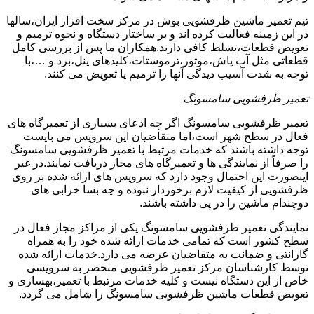
تیم تعمیر ماشین ظرفشویی بوش در مرکز سخت افزار ایران،سالها
در این زمینه فعالیت کرده اند و بر ساختار دستگاه و نحوه ترمیم و
تعویض قطعات،تسلط کافی دارند.همکاران ما پس از بررسی کامل
قطعاتی مثل آب پاش،موتور،ترموستات،کلیدهای پنل،برد و …،با
توجه به شدت آسیب دیدگی آنها را ترمیم یا تعویض می کنند.
تعمیر ظرفشویی سامسونگ
تعمیر ظرفشویی سامسونگ اگر چه ادعای بسیاری از تعمیرگاه های
فعال در سطح شهر است،اما متقاضیان این سرویس می بایست
توجه داشته باشند که خدمات مرتبط با تعمیر ظرفشویی سامسونگ
را صرفاً از نمایندگی ها و تعمیرگاه های مجاز دریافت نمایند.در غیر
اینصورت این احتمال وجود دارد که سرویس های ارائه شده بر روی
ظرفشویی از کیفیت لازم برخوردار نبوده و چه بسا خرابی های
دوچندام ماشین را در پی داشته باشند.
نمایندگی تعمیر ظرفشویی سامسونگ یکی از مراکز مجاز فعال در
سطح کشور است که تمامی خدمات ارائه شده خود را به همراه
گارانتی و ضمانت به متقاضیان عرضه می دارد.خدمات ارائه شده
توسط کارشناسان مرکز تعمیر ظرفشویی منحصر به سرویسی
خاص از این دستگاه نیست و کلیه خدمات مرتبط با تعمیر،بهسازی و
تعویض قطعات ماشین ظرفشویی سامسونگ را شامل می گردد.