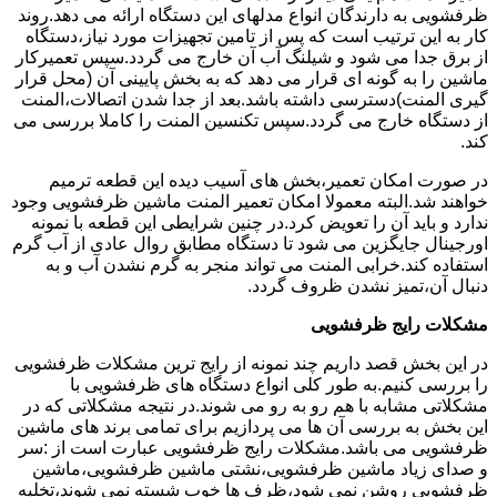
ظرفشویی به دارندگان انواع مدلهای این دستگاه ارائه می دهد.روند
کار به این ترتیب است که پس از تامین تجهیزات مورد نیاز،دستگاه
از برق جدا می شود و شیلنگ آب آن خارج می گردد.سپس تعمیرکار
ماشین را به گونه ای قرار می دهد که به بخش پایینی آن (محل قرار
گیری المنت)دسترسی داشته باشد.بعد از جدا شدن اتصالات،المنت
از دستگاه خارج می گردد.سپس تکنسین المنت را کاملا بررسی می
کند.
در صورت امکان تعمیر،بخش های آسیب دیده این قطعه ترمیم
خواهند شد.البته معمولا امکان تعمیر المنت ماشین ظرفشویی وجود
ندارد و باید آن را تعویض کرد.در چنین شرایطی این قطعه با نمونه
اورجینال جایگزین می شود تا دستگاه مطابق روال عادی از آب گرم
استفاده کند.خرابی المنت می تواند منجر به گرم نشدن آب و به
دنبال آن،تمیز نشدن ظروف گردد.
مشکلات رایج ظرفشویی
در این بخش قصد داریم چند نمونه از رایج ترین مشکلات ظرفشویی
را بررسی کنیم.به طور کلی انواع دستگاه های ظرفشویی با
مشکلاتی مشابه با هم رو به رو می شوند.در نتیجه مشکلاتی که در
این بخش به بررسی آن ها می پردازیم برای تمامی برند های ماشین
ظرفشویی می باشد.مشکلات رایج ظرفشویی عبارت است از :سر
و صدای زیاد ماشین ظرفشویی،نشتی ماشین ظرفشویی،ماشین
ظرفشویی روشن نمی شود،ظرف ها خوب شسته نمی شوند،تخلیه