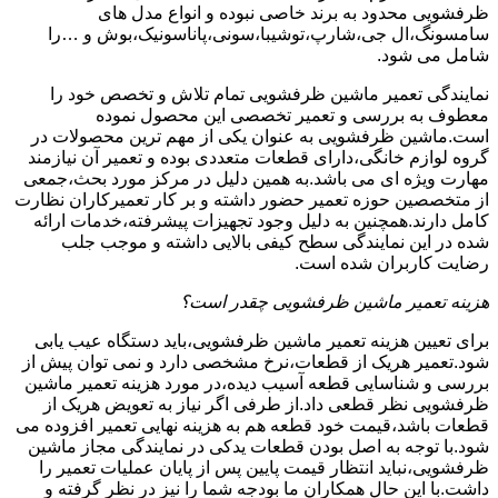
ظرفشویی محدود به برند خاصی نبوده و انواع مدل های
سامسونگ،ال جی،شارپ،توشیبا،سونی،پاناسونیک،بوش و …را
شامل می شود.
نمایندگی تعمیر ماشین ظرفشویی تمام تلاش و تخصص خود را
معطوف به بررسی و تعمیر تخصصی این محصول نموده
است.ماشین ظرفشویی به عنوان یکی از مهم ترین محصولات در
گروه لوازم خانگی،دارای قطعات متعددی بوده و تعمیر آن نیازمند
مهارت ویژه ای می باشد.به همین دلیل در مرکز مورد بحث،جمعی
از متخصصین حوزه تعمیر حضور داشته و بر کار تعمیرکاران نظارت
کامل دارند.همچنین به دلیل وجود تجهیزات پیشرفته،خدمات ارائه
شده در این نمایندگی سطح کیفی بالایی داشته و موجب جلب
رضایت کاربران شده است.
هزینه تعمیر ماشین ظرفشویی چقدر است؟
برای تعیین هزینه تعمیر ماشین ظرفشویی،باید دستگاه عیب یابی
شود.تعمیر هریک از قطعات،نرخ مشخصی دارد و نمی توان پیش از
بررسی و شناسایی قطعه آسیب دیده،در مورد هزینه تعمیر ماشین
ظرفشویی نظر قطعی داد.از طرفی اگر نیاز به تعویض هریک از
قطعات باشد،قیمت خود قطعه هم به هزینه نهایی تعمیر افزوده می
شود.با توجه به اصل بودن قطعات یدکی در نمایندگی مجاز ماشین
ظرفشویی،نباید انتظار قیمت پایین پس از پایان عملیات تعمیر را
داشت.با این حال همکاران ما بودجه شما را نیز در نظر گرفته و