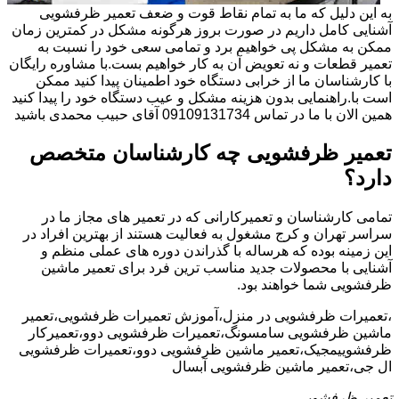
به این دلیل که ما به تمام نقاط قوت و ضعف تعمیر ظرفشویی
آشنایی کامل داریم در صورت بروز هرگونه مشکل در کمترین زمان
ممکن به مشکل پی خواهیم برد و تمامی سعی خود را نسبت به
تعمیر قطعات و نه تعویض آن به کار خواهیم بست.با مشاوره رایگان
با کارشناسان ما از خرابی دستگاه خود اطمینان پیدا کنید ممکن
است با.راهنمایی بدون هزینه مشکل و عیب دستگاه خود را پیدا کنید
همین الان با ما در تماس 09109131734 آقای حبیب محمدی باشید
تعمیر ظرفشویی چه کارشناسان متخصص
دارد؟
تمامی کارشناسان و تعمیرکارانی که در تعمیر های مجاز ما در
سراسر تهران و کرج مشغول به فعالیت هستند از بهترین افراد در
این زمینه بوده که هرساله با گذراندن دوره های عملی منظم و
آشنایی با محصولات جدید مناسب ترین فرد برای تعمیر ماشین
ظرفشویی شما خواهند بود.
،تعمیرات ظرفشویی در منزل،آموزش تعمیرات ظرفشویی،تعمیر
ماشین ظرفشویی سامسونگ،تعمیرات ظرفشویی دوو،تعمیرکار
ظرفشوییمجیک،تعمیر ماشین ظرفشویی دوو،تعمیرات ظرفشویی
ال جی،تعمیر ماشین ظرفشویی آبسال
تعمیر ظرفشویی