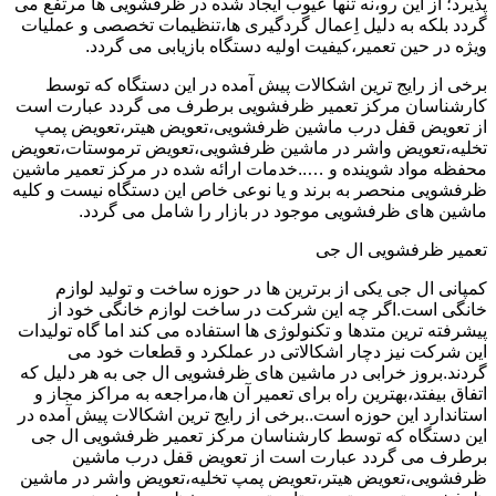
پذیرد؛ از این رو،نه تنها عیوب ایجاد شده در ظرفشویی ها مرتفع می
گردد بلکه به دلیل اِعمال گردگیری ها،تنظیمات تخصصی و عملیات
ویژه در حین تعمیر،کیفیت اولیه دستگاه بازیابی می گردد.
برخی از رایج ترین اشکالات پیش آمده در این دستگاه که توسط
کارشناسان مرکز تعمیر ظرفشویی برطرف می گردد عبارت است
از تعویض قفل درب ماشین ظرفشویی،تعویض هیتر،تعویض پمپ
تخلیه،تعویض واشر در ماشین ظرفشویی،تعویض ترموستات،تعویض
محفظه مواد شوینده و …..خدمات ارائه شده در مرکز تعمیر ماشین
ظرفشویی منحصر به برند و یا نوعی خاص این دستگاه نیست و کلیه
ماشین های ظرفشویی موجود در بازار را شامل می گردد.
تعمیر ظرفشویی ال جی
کمپانی ال جی یکی از برترین ها در حوزه ساخت و تولید لوازم
خانگی است.اگر چه این شرکت در ساخت لوازم خانگی خود از
پیشرفته ترین متدها و تکنولوژی ها استفاده می کند اما گاه تولیدات
این شرکت نیز دچار اشکالاتی در عملکرد و قطعات خود می
گردند.بروز خرابی در ماشین های ظرفشویی ال جی به هر دلیل که
اتفاق بیفتد،بهترین راه برای تعمیر آن ها،مراجعه به مراکز مجاز و
استاندارد این حوزه است..برخی از رایج ترین اشکالات پیش آمده در
این دستگاه که توسط کارشناسان مرکز تعمیر ظرفشویی ال جی
برطرف می گردد عبارت است از تعویض قفل درب ماشین
ظرفشویی،تعویض هیتر،تعویض پمپ تخلیه،تعویض واشر در ماشین