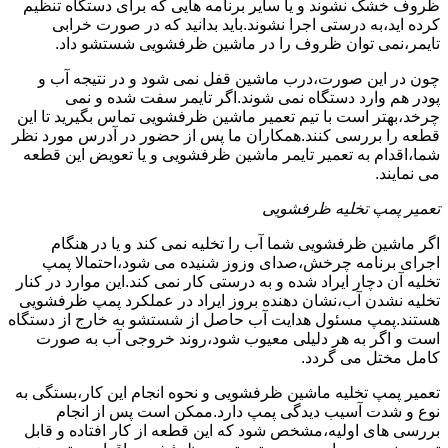
ظروف خشک نشوند و یا سایر برنامه هایی که برای دستگاه تنظیم
کرده اید،به درستی اجرا نشوند.باید بدانید که در صورت خرابی
تایمر،نمی توان ظروف را در ماشین ظرفشویی شستشو داد.
چون در این صورت،درب ماشین قفل نمی شود و در نتیجه آب و
پودر هم وارد دستگاه نمی شوند.اگر تایمر سفت شده و نمی
چرخد،بهتر است با تیم تعمیر ماشین ظرفشویی تماس بگیرید تا این
قطعه را بررسی کنند.همکاران ما پس از حضور در آدرس مورد نظر
شما،اقدام به تعمیر تایمر ماشین ظرفشویی و یا تعویض این قطعه
می نمایند.
تعمیر پمپ تخلیه ظرفشویی
اگر ماشین ظرفشویی شما آب را تخلیه نمی کند و یا در هنگام
اجرای برنامه چرخش،صدای وزوز شنیده می شود،احتمالا پمپ
تخلیه آن دچار ایراد شده و به درستی کار نمی کند.این موارد در کنار
تخلیه نشدن آب،نشان دهنده بروز ایراد در عملکرد پمپ ظرفشویی
هستند.پمپ مسئول هدایت آب حاصل از شستشو به خارج از دستگاه
است و اگر به هر دلیلی معیوب شود،روند خروجی آب به صورت
کامل مختل می گردد.
تعمیر پمپ تخلیه ماشین ظرفشویی و نحوه انجام این کار،بستگی به
نوع و شدت آسیب دیدگی پمپ دارد.ممکن است پس از انجام
بررسی های اولیه،مشخص شود که این قطعه از کار افتاده و قابل