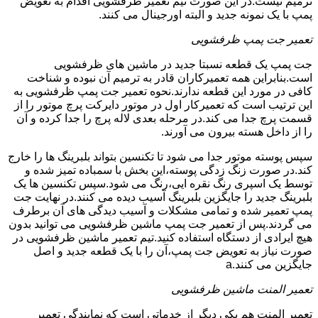
ترمیم نیست.در این صورت تیم تعمیر ظرفشویی اقدام به تعویض
پمپ با یک نمونه جدید و البته اورجینال می کنند.
تعمیر جت پمپ ظرفشویی
جت پمپ یک قطعه نسبتا جدید در ماشین های ظرفشویی
است.بنابراین همه تعمیرکاران قادر به ترمیم آن نبوده و شناخت
کافی در مورد این قطعه ندارند.نحوه تعمیر جت پمپ ظرفشویی به
این ترتیب است که تعمیرکار اول در موتور دایرکت پرچ موتور را از
قسمت پرچ جدا می کند.در مرحله بعدی لاله پرچ را جدا کرده و آن
را از داخل هسته بیرون می آورند.
سپس پوسته موتور جدا می شود تا تکنسین بتواند بلبرینگ ها را خارج
کند.در صورت زنگ زدگی پوسته،این بخش با سمباده تمیز شده و
توسط یک اسپری رنگ نقره ایی،رنگ می شود.سپس تکنسین ها یک
بلبرینگ جدید را جایگزین بلبرینگ آسیب دیده می کنند.در نهایت جت
پمپ تعمیر شده و تمامی مشکلات و آسیب دیدگی های آن برطرف
می گردند.پس از تعمیر جت پمپ ماشین ظرفشویی می توانید بدون
هیچ ایرادی از دستگاه استفاده کنید.تیم تعمیر ماشین ظرفشویی در
صورت نیاز به تعویض جت پمپ،آن را با یک قطعه جدید و اصل
جایگزین می کنند.a
تعمیر المنت ماشین ظرفشویی
تعمیر المنت هم یکی دیگر از خدماتی است که نمایندگی تعمیر