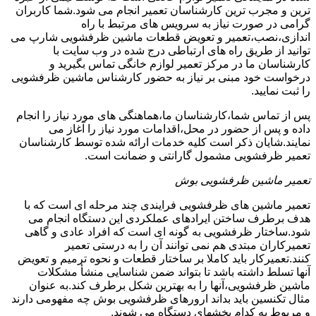
ترین و مجرب ترین کارشناسان تعمیر انجام می شود.شما کاربران
گرامی در صورت نیاز به سرویس های مرتبط با راه
اندازی،نصب،تعمیر و تعویض قطعات ماشین ظرفشویی شارپ می
توانید از طریق راه های ارتباطی درج شده در وب سایت با
کارشناسان ما در مرکز تعمیر لوازم خانگی تماس بگیرید و
درخواست خود مبنی بر نیاز به حضور کارشناس ماشین ظرفشویی
را ثبت نمایید.
پس از تماس شما،کارشناسان ما،هماهنگی های مورد نیاز را انجام
داده و پس از حضور در محل،اقدامات مورد نیاز را آغاز می
نمایند.شایان ذکر است کلیه خدمات ارائه شده توسط کارشناسان
تعمیر ظرفشویی مشمول گارانتی و ضمانت است.
تعمیر ماشین ظرفشویی بوش
تعمیر ماشین های ظرفشویی فرایندی چند مرحله ای است که با
هدف برطرف ساختن ایرادهای عملکردی این دستگاه انجام می
شود.ساختار ظرفشویی به گونه ای است که افراد عادی و گاهی
تعمیرکاران مبتدی هم نمی توانند آن را به درستی تعمیر
کنند.تعمیرکار باید کاملا بر ساختار قطعات و نحوه ترمیم و تعویض
آنها تسلط داشته باشد تا بتواند ضمن شناسایی منشأ مشکلات
ماشین ظرفشویی،آنها را به بهترین شکل برطرف کند.به عنوان
مثال تکنسین باید بداند ارورهای ظرفشویی بوش چه مفهومی دارند
و مربوط به کدام بخشهای دستگاه می شوند.