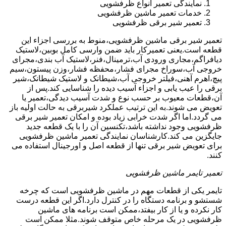
نمایندگی تعمیر انواع ظرفشویی
خدمات تعمیر ماشین ظرفشویی
تعمیر شیر برقی ظرفشویی
تعمیر شیر برقی ماشین ظرفشویی،منوط به بررسی اجزاء این
قطعه است.یعنی تعمیرکار باید ضمن وارسی کامل بوبین،لاستیک
دیافراگم،مجاری ورودی آب،ترمینال،فنر،لاستیک آب بندی،مجرای
خروجی آب،سوراخ مجرای فشار،محفظه فشار،وزن پیستون،سیم
پیچ،اهرم آهنی،فیلتر خروجی آب،شیطانک و لاستیک شیطانک،شیر
برقی را عیب یابی و اجزاء آسیب دیده را شناسایی کند.پس از
آن،قطعات معیوب بر حسب نوع و شدت آسیب دیدگی،تعمیر یا
تعویض می شوند.به این ترتیب عملکرد شیربرقی به حالت اولیه باز
می گردد.اما اگر شدت خرابی زیاد بوده و امکان تعمیر شیر برقی
ظرفشویی وجود نداشته باشد،تکنسین آن را با یک قطعه جدید
جایگزین می کند.کارشناسان نمایندگی تعمیر ماشین ظرفشویی
برای تعویض شیر برقی تنها از قطعه اصل و اورجینال استفاده می
کنند.
تعمیر تایمر ماشین ظرفشویی
تایمر یکی از قطعات مهم در ماشین ظرفشویی است که چرخه
شستشو و برنامه دستگاه را در کنترل دارد.اگر این قطعه درست
کار نکرده و یا از کار بیفتد،ممکن است برنامه های ماشین
ظرفشویی در یک مرحله خاص متوقف شوند.مثلا ممکن است